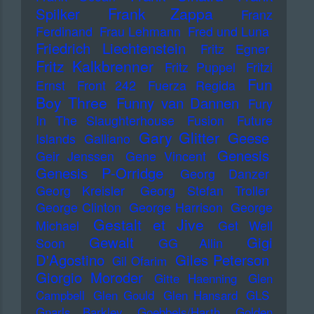
Frank Zappa
Spilker
Franz
Ferdinand
Frau Lehmann
Fred und Luna
Friedrich Liechtenstein
Fritz Egner
Fritz Kalkbrenner
Fritz Puppel
Fritzi
Fun
Ernst
Front 242
Fuerza Regida
Boy Three
Funny van Dannen
Fury
In The Slaughterhouse
Fusion
Future
Gary Glitter
Geese
Islands
Galliano
Genesis
Geir Jenssen
Gene Vincent
Genesis P-Orridge
Georg Danzer
Georg Kreisler
Georg Stefan Troller
George Clinton
George Harrison
George
Gestalt et Jive
Michael
Get Well
Gewalt
Gigi
Soon
GG Allin
D'Agostino
Giles Peterson
Gil Ofarim
Giorgio Moroder
Gitte Haenning
Glen
Campbell
Glen Gould
Glen Hansard
GLS
Gnarls Barkley
Goebbels/Harth
Golden