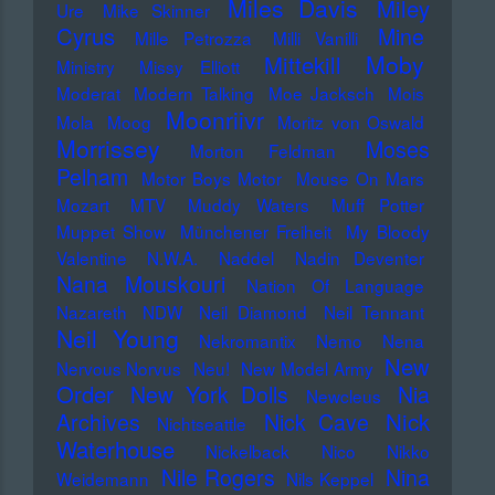
Miles Davis
Miley
Ure
Mike Skinner
Cyrus
Mine
Mille Petrozza
Milli Vanilli
Moby
Mittekill
Ministry
Missy Elliott
Moderat
Modern Talking
Moe Jacksch
Mois
Moonriivr
Mola
Moog
Moritz von Oswald
Morrissey
Moses
Morton Feldman
Pelham
Motor Boys Motor
Mouse On Mars
Mozart
MTV
Muddy Waters
Muff Potter
Muppet Show
Münchener Freiheit
My Bloody
Valentine
N.W.A.
Naddel
Nadin Deventer
Nana Mouskouri
Nation Of Language
Nazareth
NDW
Neil Diamond
Neil Tennant
Neil Young
Nekromantix
Nemo
Nena
New
Nervous Norvus
Neu!
New Model Army
Order
New York Dolls
Nia
Newcleus
Nick
Archives
Nick Cave
Nichtseattle
Waterhouse
Nickelback
Nico
Nikko
Nile Rogers
Nina
Weidemann
Nils Keppel