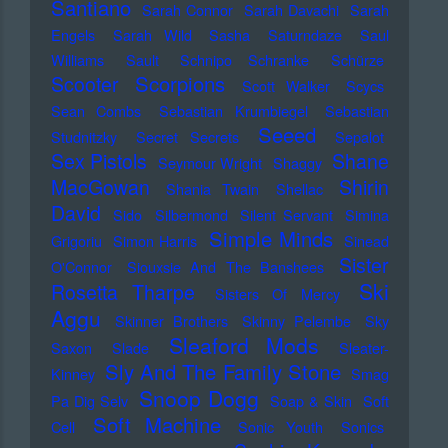
Santiano
Sarah Connor
Sarah Davachi
Sarah
Engels
Sarah Wild
Sasha
Saturndaze
Saul
Williams
Sault
Schnipo Schranke
Schürze
Scorpions
Scooter
Scott Walker
Scycs
Sean Combs
Sebastian Krumbiegel
Sebastian
Seeed
Studnitzky
Secret Secrets
Sepalot
Sex Pistols
Shane
Seymour Wright
Shaggy
MacGowan
Shirin
Shania Twain
Shellac
David
Sido
Silbermond
Silent Servant
Simina
Simple Minds
Grigoriu
Simon Harris
Sinead
Sister
O'Connor
Siouxsie And The Banshees
Ski
Rosetta Tharpe
Sisters Of Mercy
Aggu
Skinner Brothers
Skinny Pelembe
Sky
Sleaford Mods
Saxon
Slade
Sleater-
Sly And The Family Stone
Kinney
Smag
Snoop Dogg
Pa Dig Selv
Soap & Skin
Soft
Soft Machine
Cell
Sonic Youth
Sonics