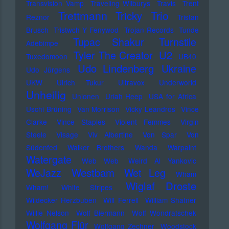
Transvision Vamp
Traveling Wilburys
Travis
Trent
Trettmann
Trio
Tricky
Reznor
Tristan
Brusch
Tristwch Y Fenywod
Trojan Records
Tunde
Tupac Shakur
Turnstile
Adebimpe
U2
Tyler The Creator
Tuxedomoon
UB40
Udo Lindenberg
Ukraine
Udo Jürgens
UKW
Ulrich Tukur
Ultravox
Underworld
Unheilig
Unionen
Uriah Heep
USA for Africa
Uschi Brüning
Van Morrison
Vicky Leandros
Vince
Clarke
Vince Staples
Violent Femmes
Virgin
Steele
Visage
Viv Albertine
Von Spar
Von
Südenfed
Walker Brothers
Wanda
Warpaint
Watergate
Web Web
Weird Al Yankovic
Westbam
WeJazz
Wet Leg
Wham
Wiglaf Droste
Wham!
White Stripes
Wildecker Herzbuben
Will Ferrell
William Shatner
Willie Nelson
Wolf Biermann
Wolf Wondratschek
Wolfgang Flür
Wolfgang Zechner
Woodstock