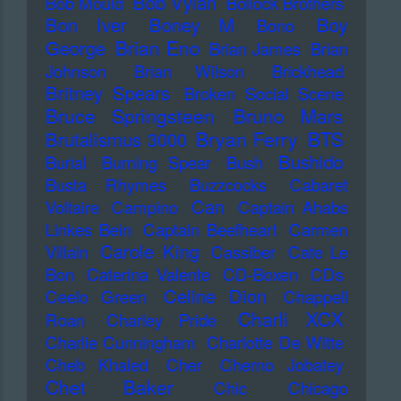
Bob Vylan
Bob Mould
Bollock Brothers
Bon Iver
Boney M
Boy
Bono
Brian Eno
George
Brian James
Brian
Johnson
Brian Wilson
Brickhead
Britney Spears
Broken Social Scene
Bruce Springsteen
Bruno Mars
Bryan Ferry
BTS
Brutalismus 3000
Bushido
Burial
Burning Spear
Bush
Busta Rhymes
Buzzcocks
Cabaret
Can
Voltaire
Campino
Captain Ahabs
Linkes Bein
Captain Beefheart
Carmen
Carole King
Villain
Cassiber
Cate Le
Bon
Caterina Valente
CD-Boxen
CDs
Celine Dion
Ceelo Green
Chappell
Charli XCX
Roan
Charley Pride
Charlie Cunningham
Charlotte De Witte
Cheb Khaled
Cher
Cherno Jobatey
Chet Baker
Chic
Chicago