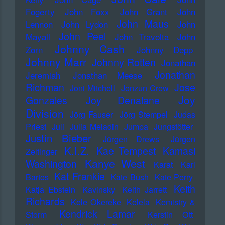
Fogerty
John Foxx
John Grant
John
John Maus
Lennon
John Lydon
John
John Peel
Mayall
John Travolta
John
Johnny Cash
Zorn
Johnny Depp
Johnny Marr
Johnny Rotten
Jonathan
Jonathan
Jeremiah
Jonathan Meese
Richman
Jose
Joni Mitchell
Jonzun Crew
Joy
Gonzales
Joy Denalane
Division
Jörg Fauser
Jörg Stempel
Judas
Priest
Juli
Julia Meladin
Jumpa
Jungstötter
Justin Bieber
Jürgen Drews
Jürgen
K.I.Z.
Kae Tempest
Kamasi
Zeltinger
Kanye West
Washington
Karat
Karl
Kat Frankie
Bartos
Kate Bush
Kate Perry
Keith
Katja Ebstein
Kavinsky
Keith Jarrett
Richards
Kele Okereke
Kelela
Kemistry &
Kendrick Lamar
Storm
Kerstin Ott