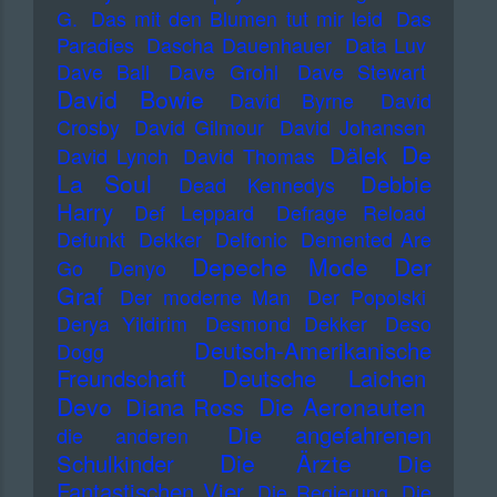
G.
Das mit den Blumen tut mir leid
Das
Paradies
Dascha Dauenhauer
Data Luv
Dave Ball
Dave Grohl
Dave Stewart
David Bowie
David Byrne
David
Crosby
David Gilmour
David Johansen
De
Dälek
David Lynch
David Thomas
La Soul
Debbie
Dead Kennedys
Harry
Def Leppard
Defrage Reload
Defunkt
Dekker
Delfonic
Demented Are
Depeche Mode
Der
Go
Denyo
Graf
Der moderne Man
Der Popolski
Derya Yildirim
Desmond Dekker
Deso
Deutsch-Amerikanische
Dogg
Freundschaft
Deutsche Laichen
Devo
Die Aeronauten
Diana Ross
Die angefahrenen
die anderen
Die Ärzte
Schulkinder
Die
Fantastischen Vier
Die Regierung
Die