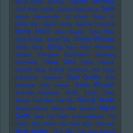
Sophia Kennedy
Sonny Rollins
Soolking
Spliff
South Park
Sparks
Spencer Davis Group
Sprints
Squarepusher
St. Vincent
Station 17
Status Quo
Stephan Sulke
Stephen Luscombe
Steve Albini
Steve Cropper
Steve Miller
Stevie Wonder
Steve Strange
Steven Tyler
Sting
Stieber Twins
Stock Aitken Waterman
Stooges
Stranglers
Stratocaster
Strawberry
Stray Cats
Switchblade
Sufjan Stevens
Sugarhill Gang
Suicidal Tendencies
Sun Diego
Suzi Quatro
Supertramp
Supremes
Sven
Sven Wunder
Marquardt
Sven Tasnadi
Sven-Ake Johansson
SXSW
T-Pain
T.Rex
Talking Heads
Tahnee
Talay Riley
Talk Talk
Taylor
Tangerine Dream
Tanner Adell
Tarwater
Swift
Tears For Fears
Techno-Wikinger
Ted
Herold
Teho Teardo
Ten Years After
Terranova
Terry Callier
Terry Hall
The Alan Parsons