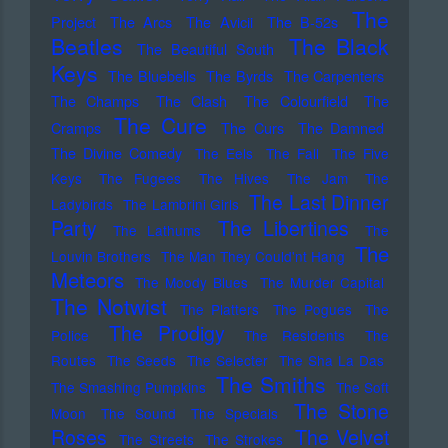
The
Project
The Arcs
The Avicii
The B-52s
Beatles
The Black
The Beautiful South
Keys
The Bluebells
The Byrds
The Carpenters
The Champs
The Clash
The Colourfield
The
The Cure
Cramps
The Curs
The Damned
The Divine Comedy
The Eels
The Fall
The Five
Keys
The Fugees
The Hives
The Jam
The
The Last Dinner
Ladybirds
The Lambrini Girls
Party
The Libertines
The Lathums
The
The
Louvin Brothers
The Man They Could'nt Hang
Meteors
The Moody Blues
The Murder Capital
The Notwist
The Platters
The Pogues
The
The Prodigy
Police
The Residents
The
Routes
The Seeds
The Selecter
The Sha La Das
The Smiths
The Smashing Pumpkins
The Soft
The Stone
Moon
The Sound
The Specials
Roses
The Velvet
The Streets
The Strokes