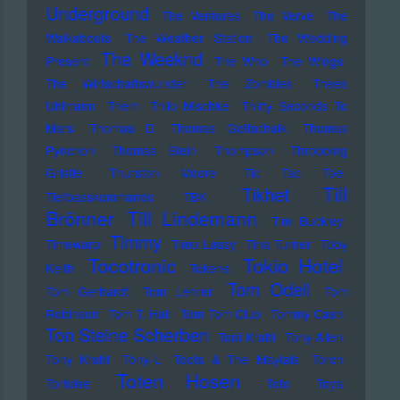
Underground
The Ventures
The Verve
The
Walkabouts
The Weather Station
The Wedding
The Weeknd
Present
The Who
The Wings
The Wirtschaftswunder
The Zombies
Thees
Uhlmann
Them
Thilo Mischke
Thirty Seconds To
Mars
Thomas D
Thomas Gottschalk
Thomas
Pynchon
Thomas Stein
Thompson
Throbbing
Gristle
Thurston Moore
Tic Tac Toe
Till
Tikhet
Tiefbasskommando TBK
Brönner
Till Lindemann
Tim Buckley
Timmy
Timewarp
Timo Lassy
Tina Turner
Toby
Tocotronic
Tokio Hotel
Keith
Tokens
Tom Odell
Tom Gerhardt
Tom Lehrer
Tom
Robinson
Tom T. Hall
Tom Tom Club
Tommy Cash
Ton Steine Scherben
Toni Krahl
Tony Allen
Tony Krahl
Tony-L
Toots & The Maytals
Torch
Toten Hosen
Tortoise
Toto
Toya