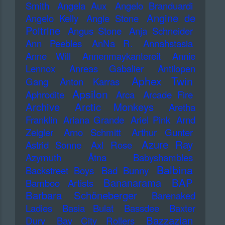
Smith
Angela Aux
Angelo Branduardi
Angine de
Angelo Kelly
Angie Stone
Poitrine
Angus Stone
Anja Schneider
Ann Peebles
AnNa R.
Annahstasia
Anne Will
Annenmaykantereit
Annie
Lennox
Anreas Gabalier
Antilopen
Aphex Twin
Gang
Anton Karras
Apsilon
Aphrodite
Arca
Arcade Fire
Archive
Arctic Monkeys
Aretha
Franklin
Ariana Grande
Ariel Pink
Arnd
Zeigler
Arno Schmitt
Arthur Gunter
Azure Ray
Astrid Sonne
Axl Rose
Azymuth
Ätna
Babyshambles
Balbina
Backstreet Boys
Bad Bunny
Bananarama
BAP
Bamboo Artists
Barbara Schöneberger
Barenaked
Ladies
Basia Bulat
Bassdee
Baxter
Bazzazian
Dury
Bay City Rollers