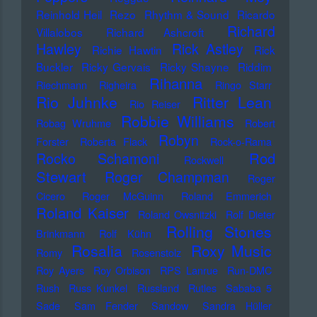
Reinhold Heil
Rezo
Rhythm & Sound
Ricardo
Richard
Villalobos
Richard Ashcroft
Hawley
Rick Astley
Richie Hawtin
Rick
Buckler
Ricky Gervais
Ricky Shayne
Riddim
Rihanna
Riechmann
Righeira
Ringo Starr
Rio Juhnke
Ritter Lean
Rio Reiser
Robbie Williams
Robag Wruhme
Robert
Robyn
Forster
Roberta Flack
Rock-o-Rama
Rod
Rocko Schamoni
Rockwell
Stewart
Roger Champman
Roger
Cicero
Roger McGuinn
Roland Emmerich
Roland Kaiser
Roland Owsnitzki
Rolf Dieter
Rolling Stones
Brinkmann
Rolf Kühn
Rosalia
Roxy Music
Romy
Rosenstolz
Roy Ayers
Roy Orbison
RPS Lanrue
Run-DMC
Rush
Russ Kunkel
Russland
Rutles
Sababa 5
Sade
Sam Fender
Sandow
Sandra Hüller