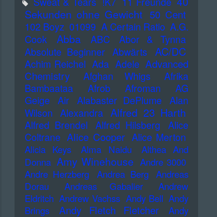
40
Sweat & Tears
!K7
11 Freunde
Sekunden ohne Gewicht
50 Cent
102 Boyz
01099
A Certain Ratio
A.G.
Abba
Cook
ABC
Abor & Tynna
AC/DC
Absolute Beginner
Abwärts
Advanced
Achim Reichel
Ada
Adele
Chemistry
Afghan Whigs
Afrika
Bambaataa
Afrob
Afroman
AG
Geige
Air
Alabaster DePlume
Alan
Alfred 23 Harth
Wilson
Alexandra
Alfred Brendel
Alfred Hilsberg
Alice
Alice Cooper
Coltrane
Alice Merton
Alicia Keys
Alma Naidu
Althea And
Amy Winehouse
Donna
Andre 3000
Andre Herzberg
Andrea Berg
Andreas
Dorau
Andreas Gabalier
Andrew
Eldritch
Andrew Vachss
Andy Bell
Andy
Andy Fletch Fletcher
Brings
Andy