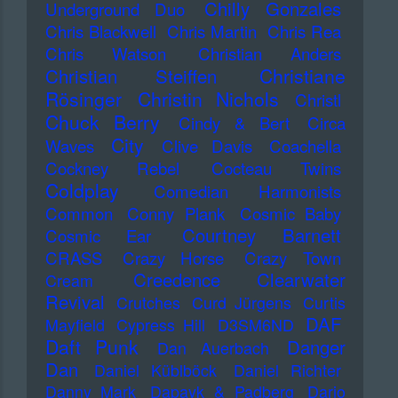
Chilly Gonzales
Underground Duo
Chris Blackwell
Chris Martin
Chris Rea
Chris Watson
Christian Anders
Christiane
Christian Steiffen
Rösinger
Christin Nichols
Christl
Chuck Berry
Cindy & Bert
Circa
City
Waves
Clive Davis
Coachella
Cockney Rebel
Cocteau Twins
Coldplay
Comedian Harmonists
Common
Conny Plank
Cosmic Baby
Courtney Barnett
Cosmic Ear
CRASS
Crazy Horse
Crazy Town
Creedence Clearwater
Cream
Revival
Crutches
Curd Jürgens
Curtis
DAF
Mayfield
Cypress Hill
D3SM6ND
Daft Punk
Danger
Dan Auerbach
Dan
Daniel Küblböck
Daniel Richter
Danny Mark
Dapayk & Padberg
Dario