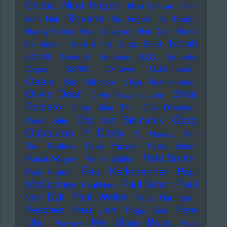
Nina Hagen
Chuba
Nina Simone
Nine
Nirvana
Inch Nail
No Angels
No Doubt
Noddy Holder
Noel Gallagher
Noir Désir
Nono
Norah
La Grinta
Noori & His Dorpa Band
Jones
Notdurft
Notorious B.I.G.
Nouvelle
Vague
NSYNC
O-Town
O.J.Simpson
Oasis
Odd Beholder
Olga Reznichenko
Olivia Dean
Omar
Olivia Newton John
Romero
Omer Klein Trio
One Direction
Ozzy
Otto von Bismarck
Oskar Sala
Osbourne
P. Diddy
P.J. Harvey
Pan
Tau
Pankow
Papo Yoplack
Parov Stelar
Patti Smith
Patrick Wagner
Patrick Walden
Paul Kalkbrenner
Paul
Paul Heaton
McCartney
Paul Simon
Paul
Paul Nero
Paul Weller
van Dyk
Paula Hartmann
Pere
Peaches
Pearl Jam
Peggy Gou
Pet Shop Boys
Ubu
Perrecy
Pete