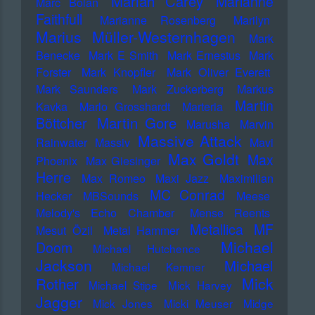
Mariah Carey
Marianne
Marc Bolan
Faithfull
Marianne Rosenberg
Marilyn
Marius Müller-Westernhagen
Mark
Benecke
Mark E Smith
Mark Ernestus
Mark
Forster
Mark Knopfler
Mark Oliver Everett
Mark Saunders
Mark Zuckerberg
Markus
Martin
Kavka
Marlo Grosshardt
Marteria
Martin Gore
Böttcher
Marusha
Marvin
Massive Attack
Rainwater
Massiv
Mavi
Max Goldt
Max
Phoenix
Max Giesinger
Herre
Max Romeo
Maxi Jazz
Maximilian
MC Conrad
Hecker
MBSounds
Meese
Melody's Echo Chamber
Mense Reents
Metallica
MF
Mesut Özil
Metal Hammer
Michael
Doom
Michael Hutchence
Jackson
Michael
Michael Kemner
Mick
Rother
Michael Stipe
Mick Harvey
Jagger
Mick Jones
Micki Meuser
Midge