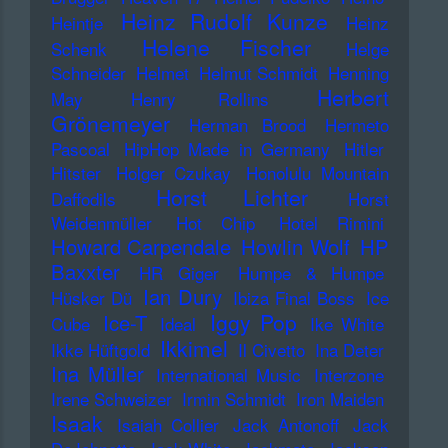
Heinz Rudolf Kunze
Heintje
Heinz
Helene Fischer
Schenk
Helge
Schneider
Helmet
Helmut Schmidt
Henning
Herbert
May
Henry Rollins
Grönemeyer
Herman Brood
Hermeto
Pascoal
HipHop Made in Germany
Hitler
Hitster
Holger Czukay
Honolulu Mountain
Horst Lichter
Daffodils
Horst
Weidenmüller
Hot Chip
Hotel Rimini
Howard Carpendale
Howlin Wolf
HP
Baxxter
HR Giger
Humpe & Humpe
Ian Dury
Hüsker Dü
Ibiza Final Boss
Ice
Iggy Pop
Ice-T
Cube
Ideal
Ike White
Ikkimel
Ikke Hüftgold
Il Civetto
Ina Deter
Ina Müller
International Music
Interzone
Irene Schweizer
Irmin Schmidt
Iron Maiden
Isaak
Isaiah Collier
Jack Antonoff
Jack