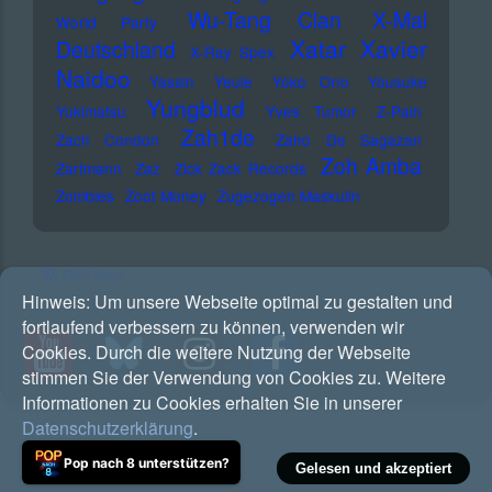
Wu-Tang Clan
X-Mal
World Party
Xatar
Xavier
Deutschland
X-Ray Spex
Naidoo
Yassin
Yeule
Yoko Ono
Yousuke
Yungblud
Yukimatsu
Yves Tumor
Z-Pain
Zah1de
Zach Condon
Zaho De Sagazan
Zoh Amba
Zartmann
Zaz
Zick Zack Records
Zombies
Zoot Money
Zugezogen Maskulin
RSS Feed
Hinweis:
Um unsere Webseite optimal zu gestalten und
fortlaufend verbessern zu können, verwenden wir
Cookies. Durch die weitere Nutzung der Webseite
stimmen Sie der Verwendung von Cookies zu. Weitere
Informationen zu Cookies erhalten Sie in unserer
Datenschutzerklärung
.
Pop nach 8 unterstützen?
Gelesen und akzeptiert