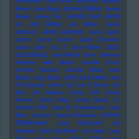
DeJohnette
Jack White
Jackmate
Jackson
James Blake
Brown
Jake Bugg
James
James Last
Jamie
Brown
James Carr
xx
Jan Delay
Jan Müller
Jane's
Janet Jackson
Addiction
Janis Joplin
Jantra
Jarvis Cocker
Jason Donovan
Jazz
Jason Lytle
Jay Z
Jaye Muller
Jazzmatazz
Jean-Michel Jarre
Jefferson
Airplane
Jello Biafra
Jennifer Finch
Jennifer Rostock
Jennifer Weist
Jens
Jerry Lee Lewis
Balzer
Jerry Butler
Jeru
The Damaja
Jethro Tull
Jim E Brown
Jim
Kerr
Jim Rakete
Jimmy Cliff
Jimmy
Kimmel
Jimmy Page
Jimmy Savile
JJ
Joachim Witt
Joan As Policewoman
Joan
Jochen
Baez
JoanJett
Joanna Newsome
Distelmayer
Jock McDonald
Joe
Joe Jackson
Goddard
Joe Meek
Joey
John Cale
Kelly
John Cage
John