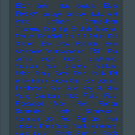
Elton John
Elvis
Elvis Costello
Presley
Embryo
Emerson Lake And
Eminem
Emma-Jean
Palmer
Thackray
English Teacher
Engerling
Erasure
Erdmöbel
Eric B & Rakim
Eric
Clapton
Eric Drew Feldman
Erste
ESC
Allgemeine Verunsicherung
Etta
James
Eugen Cicero
Eurythmics
Fabulous Freak Brothers
Faithless
Falco
Family
Farce
Farin Urlaub
Fat
White Family
Fatboy Slim
Fats Domino
Fehlfarben
Feist
Fever Ray
Fil
Fine
Flake
Flea
Young Cannibals
FINK
Fler
Fleetwood Mac
Florian
Schneider
Florian Silbereisen
Foo Fighters
Fontaines DC
Fran
Lebowitz
Frank Farian
Frank Laufenberg
Frank Sinatra
Frank
Frank Ocean