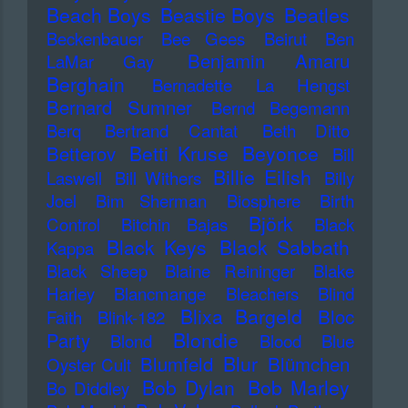
Beach Boys
Beastie Boys
Beatles
Beckenbauer
Bee Gees
Beirut
Ben
Benjamin Amaru
LaMar Gay
Berghain
Bernadette La Hengst
Bernard Sumner
Bernd Begemann
Berq
Bertrand Cantat
Beth Ditto
Betti Kruse
Beyonce
Betterov
Bill
Billie Eilish
Laswell
Bill Withers
Billy
Joel
Bim Sherman
Biosphere
Birth
Björk
Control
Bitchin Bajas
Black
Black Keys
Black Sabbath
Kappa
Black Sheep
Blaine Reininger
Blake
Harley
Blancmange
Bleachers
Blind
Blixa Bargeld
Bloc
Faith
Blink-182
Blondie
Party
Blond
Blood
Blue
Blur
Blumfeld
Blümchen
Oyster Cult
Bob Dylan
Bob Marley
Bo Diddley