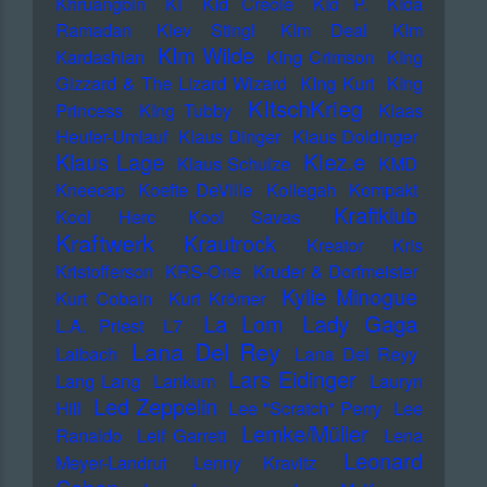
Khruangbin
KI
KId Creole
KId P.
KIda
Ramadan
KIev Stingl
KIm Deal
KIm
KIm Wilde
Kardashian
KIng Crimson
KIng
Gizzard & The Lizard Wizard
KIng Kurt
KIng
KItschKrieg
Princess
KIng Tubby
Klaas
Heufer-Umlauf
Klaus Dinger
Klaus Doldinger
Klez.e
Klaus Lage
Klaus Schulze
KMD
Kneecap
Koefte DeVille
Kollegah
Kompakt
Kraftklub
Kool Herc
Kool Savas
Kraftwerk
Krautrock
Kreator
Kris
Kristofferson
KRS-One
Kruder & Dorfmeister
Kylie Minogue
Kurt Cobain
Kurt Krömer
Lady Gaga
La Lom
L.A. Priest
L7
Lana Del Rey
Laibach
Lana Del Reyy
Lars Eidinger
Lang Lang
Lankum
Lauryn
Led Zeppelin
Hill
Lee "Scratch" Perry
Lee
Lemke/Müller
Ranaldo
Leif Garrett
Lena
Leonard
Meyer-Landrut
Lenny Kravitz