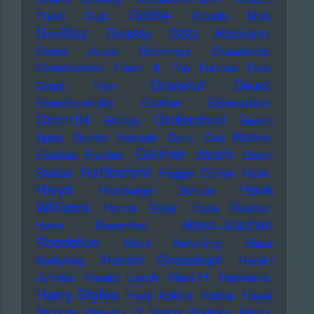
Goldie
Pudel Club
Goodie Mob
Gorillaz
Gossip
Götz Alsmann
Grace Jones
Grammys
Grandaddy
Grandmaster Flash & The Furious Five
Grateful Dead
Grant Hart
Grenzkontrolle
Grether Schwestern
Grim104
Grobschnitt
Grimes
Guano
Apes
Gunter Hampel
Guru
Guy Ritchie
Günther Jauch
Günther Fischer
Gwen
Haftbefehl
Stefani
Haggai Cohen
Haim
Haiyti
Hank
Hamburger Schule
Williams
Hanns Eisler
Hans Reichel
Hans-Joachim
Hans Rosenthal
Roedelius
Haoe Kerkeling
Hape
Harald Grosskopf
Kerkeling
Harald
Juhnke
Harald Lesch
Hard-Fi
Harmonia
Harry Styles
Hasil Adkins
Hattler
Hazel
Brugger
Heaven 17
Heiner Pudelko
Heino