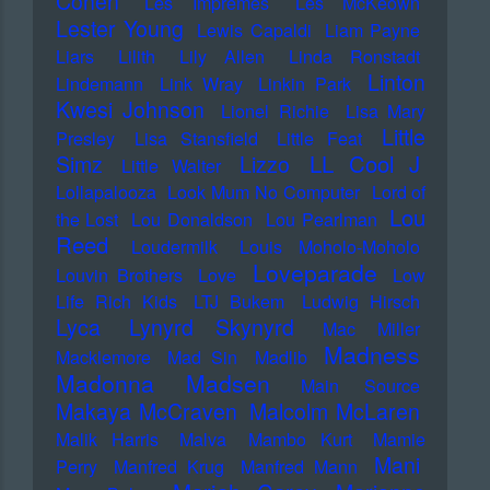
Cohen
Les Impremes
Les McKeown
Lester Young
Lewis Capaldi
Liam Payne
Liars
Lilith
Lily Allen
Linda Ronstadt
Linton
Lindemann
Link Wray
Linkin Park
Kwesi Johnson
Lionel Richie
Lisa Mary
Little
Presley
Lisa Stansfield
Little Feat
LL Cool J
Simz
Lizzo
Little Walter
Lollapalooza
Look Mum No Computer
Lord of
Lou
the Lost
Lou Donaldson
Lou Pearlman
Reed
Loudermilk
Louis Moholo-Moholo
Loveparade
Louvin Brothers
Love
Low
Life Rich Kids
LTJ Bukem
Ludwig Hirsch
Lyca
Lynyrd Skynyrd
Mac Miller
Madness
Macklemore
Mad Sin
Madlib
Madonna
Madsen
Main Source
Makaya McCraven
Malcolm McLaren
Malik Harris
Malva
Mambo Kurt
Mamie
Mani
Perry
Manfred Krug
Manfred Mann