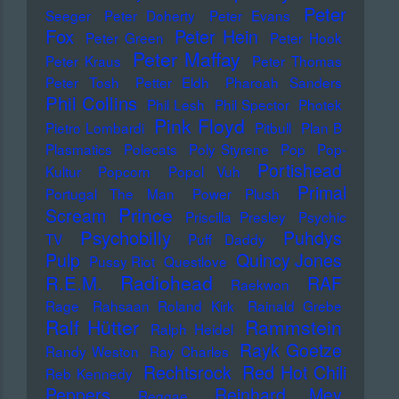
Peter
Seeger
Peter Doherty
Peter Evans
Fox
Peter Hein
Peter Green
Peter Hook
Peter Maffay
Peter Kraus
Peter Thomas
Peter Tosh
Petter Eldh
Pharoah Sanders
Phil Collins
Phil Lesh
Phil Spector
Photek
Pink Floyd
Pietro Lombardi
Pitbull
Plan B
Plasmatics
Polecats
Poly Styrene
Pop
Pop-
Portishead
Kultur
Popcorn
Popol Vuh
Primal
Portugal The Man
Power Plush
Prince
Scream
Priscilla Presley
Psychic
Psychobilly
Puhdys
TV
Puff Daddy
Pulp
Quincy Jones
Pussy Riot
Questlove
Radiohead
R.E.M.
RAF
Raekwon
Rage
Rahsaan Roland Kirk
Rainald Grebe
Ralf Hütter
Rammstein
Ralph Heidel
Rayk Goetze
Randy Weston
Ray Charles
Rechtsrock
Red Hot Chili
Reb Kennedy
Peppers
Reinhard Mey
Reggae