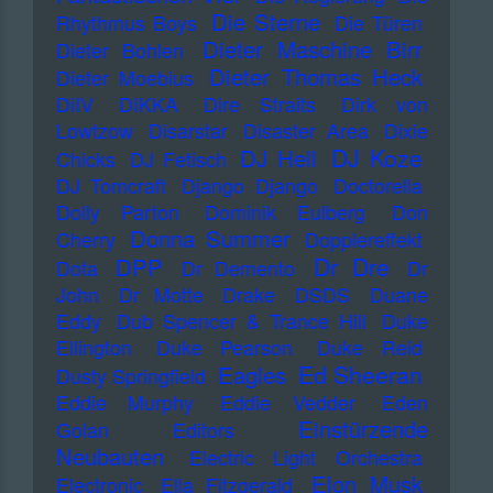
Die Sterne
Rhythmus Boys
Die Türen
Dieter Maschine Birr
Dieter Bohlen
Dieter Thomas Heck
Dieter Moebius
DiIV
DIKKA
Dire Straits
Dirk von
Lowtzow
Disarstar
Disaster Area
Dixie
DJ Koze
DJ Hell
Chicks
DJ Fetisch
DJ Tomcraft
Django Django
Doctorella
Dolly Parton
Dominik Eulberg
Don
Donna Summer
Cherry
Dopplereffekt
Dr Dre
DPP
Dota
Dr Demento
Dr
John
Dr Motte
Drake
DSDS
Duane
Eddy
Dub Spencer & Trance Hill
Duke
Ellington
Duke Pearson
Duke Reid
Ed Sheeran
Eagles
Dusty Springfield
Eddie Murphy
Eddie Vedder
Eden
Einstürzende
Golan
Editors
Neubauten
Electric Light Orchestra
Elon Musk
Electronic
Ella Fitzgerald