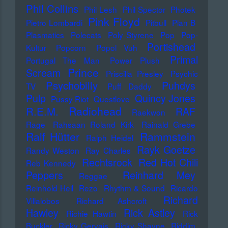
Phil Collins
Phil Lesh
Phil Spector
Photek
Pink Floyd
Pietro Lombardi
Pitbull
Plan B
Plasmatics
Polecats
Poly Styrene
Pop
Pop-
Portishead
Kultur
Popcorn
Popol Vuh
Primal
Portugal The Man
Power Plush
Prince
Scream
Priscilla Presley
Psychic
Psychobilly
Puhdys
TV
Puff Daddy
Pulp
Quincy Jones
Pussy Riot
Questlove
Radiohead
R.E.M.
RAF
Raekwon
Rage
Rahsaan Roland Kirk
Rainald Grebe
Ralf Hütter
Rammstein
Ralph Heidel
Rayk Goetze
Randy Weston
Ray Charles
Rechtsrock
Red Hot Chili
Reb Kennedy
Peppers
Reinhard Mey
Reggae
Reinhold Heil
Rezo
Rhythm & Sound
Ricardo
Richard
Villalobos
Richard Ashcroft
Hawley
Rick Astley
Richie Hawtin
Rick
Buckler
Ricky Gervais
Ricky Shayne
Riddim