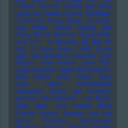
Lowtzow
Disarstar
Disaster Area
Dixie
DJ Koze
DJ Hell
Chicks
DJ Fetisch
DJ Tomcraft
Django Django
Doctorella
Dolly Parton
Dominik Eulberg
Don
Donna Summer
Cherry
Dopplereffekt
Dr Dre
DPP
Dota
Dr Demento
Dr
John
Dr Motte
Drake
DSDS
Duane
Eddy
Dub Spencer & Trance Hill
Duke
Ellington
Duke Pearson
Duke Reid
Ed Sheeran
Eagles
Dusty Springfield
Eddie Murphy
Eddie Vedder
Eden
Einstürzende
Golan
Editors
Neubauten
Electric Light Orchestra
Elon Musk
Electronic
Ella Fitzgerald
Elton John
Elvis
Elvis Costello
Presley
Embryo
Emerson Lake And
Eminem
Emma-Jean
Palmer
Thackray
English Teacher
Engerling