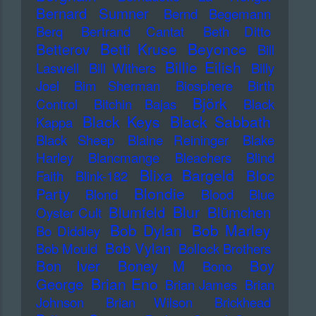
Bernard Sumner
Bernd Begemann
Berq
Bertrand Cantat
Beth Ditto
Betti Kruse
Beyonce
Betterov
Bill
Billie Eilish
Laswell
Bill Withers
Billy
Joel
Bim Sherman
Biosphere
Birth
Björk
Control
Bitchin Bajas
Black
Black Keys
Black Sabbath
Kappa
Black Sheep
Blaine Reininger
Blake
Harley
Blancmange
Bleachers
Blind
Blixa Bargeld
Bloc
Faith
Blink-182
Blondie
Party
Blond
Blood
Blue
Blur
Blumfeld
Blümchen
Oyster Cult
Bob Dylan
Bob Marley
Bo Diddley
Bob Vylan
Bob Mould
Bollock Brothers
Bon Iver
Boney M
Boy
Bono
Brian Eno
George
Brian James
Brian
Johnson
Brian Wilson
Brickhead