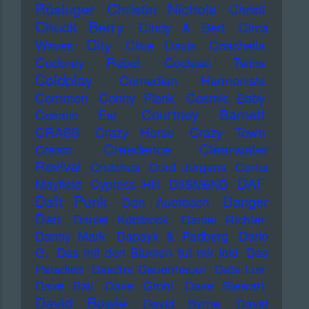
Rösinger
Christin Nichols
Christl
Chuck Berry
Cindy & Bert
Circa
City
Waves
Clive Davis
Coachella
Cockney Rebel
Cocteau Twins
Coldplay
Comedian Harmonists
Common
Conny Plank
Cosmic Baby
Courtney Barnett
Cosmic Ear
CRASS
Crazy Horse
Crazy Town
Creedence Clearwater
Cream
Revival
Crutches
Curd Jürgens
Curtis
DAF
Mayfield
Cypress Hill
D3SM6ND
Daft Punk
Danger
Dan Auerbach
Dan
Daniel Küblböck
Daniel Richter
Danny Mark
Dapayk & Padberg
Dario
G.
Das mit den Blumen tut mir leid
Das
Paradies
Dascha Dauenhauer
Data Luv
Dave Ball
Dave Grohl
Dave Stewart
David Bowie
David Byrne
David