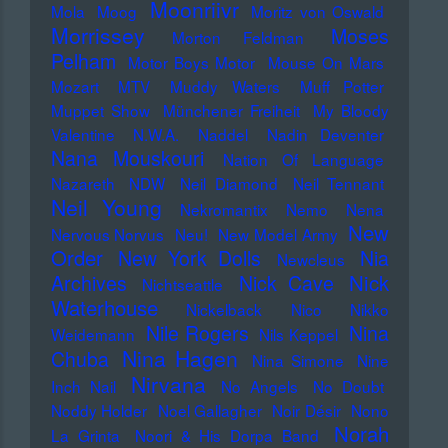
Moonriivr
Mola
Moog
Moritz von Oswald
Morrissey
Moses
Morton Feldman
Pelham
Motor Boys Motor
Mouse On Mars
Mozart
MTV
Muddy Waters
Muff Potter
Muppet Show
Münchener Freiheit
My Bloody
Valentine
N.W.A.
Naddel
Nadin Deventer
Nana Mouskouri
Nation Of Language
Nazareth
NDW
Neil Diamond
Neil Tennant
Neil Young
Nekromantix
Nemo
Nena
New
Nervous Norvus
Neu!
New Model Army
Order
New York Dolls
Nia
Newcleus
Nick
Archives
Nick Cave
Nichtseattle
Waterhouse
Nickelback
Nico
Nikko
Nile Rogers
Nina
Weidemann
Nils Keppel
Nina Hagen
Chuba
Nina Simone
Nine
Nirvana
Inch Nail
No Angels
No Doubt
Noddy Holder
Noel Gallagher
Noir Désir
Nono
Norah
La Grinta
Noori & His Dorpa Band