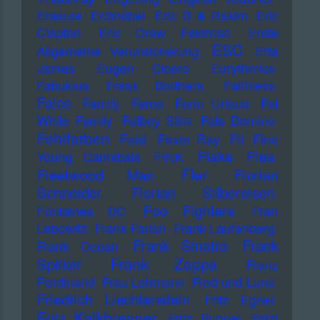
Erasure
Erdmöbel
Eric B & Rakim
Eric
Clapton
Eric Drew Feldman
Erste
ESC
Allgemeine Verunsicherung
Etta
James
Eugen Cicero
Eurythmics
Fabulous Freak Brothers
Faithless
Falco
Family
Farce
Farin Urlaub
Fat
White Family
Fatboy Slim
Fats Domino
Fehlfarben
Feist
Fever Ray
Fil
Fine
Flake
Flea
Young Cannibals
FINK
Fler
Fleetwood Mac
Florian
Schneider
Florian Silbereisen
Foo Fighters
Fontaines DC
Fran
Lebowitz
Frank Farian
Frank Laufenberg
Frank Sinatra
Frank
Frank Ocean
Frank Zappa
Spilker
Franz
Ferdinand
Frau Lehmann
Fred und Luna
Friedrich Liechtenstein
Fritz Egner
Fritz Kalkbrenner
Fritz Puppel
Fritzi