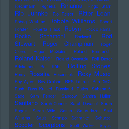
Rihanna
Riechmann
Righeira
Ringo Starr
Rio Juhnke
Ritter Lean
Rio Reiser
Robbie Williams
Robag Wruhme
Robert
Robyn
Forster
Roberta Flack
Rock-o-Rama
Rod
Rocko Schamoni
Rockwell
Stewart
Roger Champman
Roger
Cicero
Roger McGuinn
Roland Emmerich
Roland Kaiser
Roland Owsnitzki
Rolf Dieter
Rolling Stones
Brinkmann
Rolf Kühn
Rosalia
Roxy Music
Romy
Rosenstolz
Roy Ayers
Roy Orbison
RPS Lanrue
Run-DMC
Rush
Russ Kunkel
Russland
Rutles
Sababa 5
Sade
Sam Fender
Sandow
Sandra Hüller
Santiano
Sarah Connor
Sarah Davachi
Sarah
Engels
Sarah Wild
Sasha
Saturndaze
Saul
Williams
Sault
Schnipo Schranke
Schürze
Scorpions
Scooter
Scott Walker
Scycs