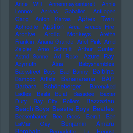
Anne Will
Annenmaykantereit
Annie
Lennox
Anreas Gabalier
Antilopen
Aphex Twin
Gang
Anton Karras
Apsilon
Aphrodite
Arca
Arcade Fire
Archive
Arctic Monkeys
Aretha
Franklin
Ariana Grande
Ariel Pink
Arnd
Zeigler
Arno Schmitt
Arthur Gunter
Azure Ray
Astrid Sonne
Axl Rose
Azymuth
Ätna
Babyshambles
Balbina
Backstreet Boys
Bad Bunny
Bananarama
BAP
Bamboo Artists
Barbara Schöneberger
Barenaked
Ladies
Basia Bulat
Bassdee
Baxter
Bazzazian
Dury
Bay City Rollers
Beach Boys
Beastie Boys
Beatles
Beckenbauer
Bee Gees
Beirut
Ben
Benjamin Amaru
LaMar Gay
Berghain
Bernadette La Hengst