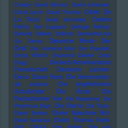
Crosby
David Gilmour
David Johansen
De
Dälek
David Lynch
David Thomas
La Soul
Debbie
Dead Kennedys
Harry
Def Leppard
Defrage Reload
Defunkt
Dekker
Delfonic
Demented Are
Depeche Mode
Der
Go
Denyo
Graf
Der moderne Man
Der Popolski
Derya Yildirim
Desmond Dekker
Deso
Deutsch-Amerikanische
Dogg
Freundschaft
Deutsche Laichen
Devo
Die Aeronauten
Diana Ross
Die angefahrenen
die anderen
Die Ärzte
Schulkinder
Die
Fantastischen Vier
Die Regierung
Die
Die Sterne
Rhythmus Boys
Die Türen
Dieter Maschine Birr
Dieter Bohlen
Dieter Thomas Heck
Dieter Moebius
DiIV
DIKKA
Dire Straits
Dirk von