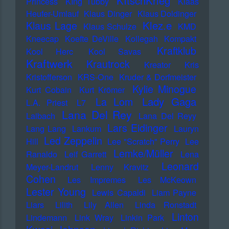
KItschKrieg
Princess
KIng Tubby
Klaas
Heufer-Umlauf
Klaus Dinger
Klaus Doldinger
Klez.e
Klaus Lage
Klaus Schulze
KMD
Kneecap
Koefte DeVille
Kollegah
Kompakt
Kraftklub
Kool Herc
Kool Savas
Kraftwerk
Krautrock
Kreator
Kris
Kristofferson
KRS-One
Kruder & Dorfmeister
Kylie Minogue
Kurt Cobain
Kurt Krömer
Lady Gaga
La Lom
L.A. Priest
L7
Lana Del Rey
Laibach
Lana Del Reyy
Lars Eidinger
Lang Lang
Lankum
Lauryn
Led Zeppelin
Hill
Lee "Scratch" Perry
Lee
Lemke/Müller
Ranaldo
Leif Garrett
Lena
Leonard
Meyer-Landrut
Lenny Kravitz
Cohen
Les Impremes
Les McKeown
Lester Young
Lewis Capaldi
Liam Payne
Liars
Lilith
Lily Allen
Linda Ronstadt
Linton
Lindemann
Link Wray
Linkin Park