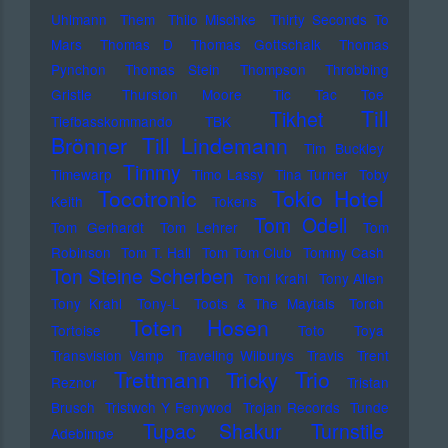
Uhlmann
Them
Thilo Mischke
Thirty Seconds To
Mars
Thomas D
Thomas Gottschalk
Thomas
Pynchon
Thomas Stein
Thompson
Throbbing
Gristle
Thurston Moore
Tic Tac Toe
Till
Tikhet
Tiefbasskommando TBK
Brönner
Till Lindemann
Tim Buckley
Timmy
Timewarp
Timo Lassy
Tina Turner
Toby
Tocotronic
Tokio Hotel
Keith
Tokens
Tom Odell
Tom Gerhardt
Tom Lehrer
Tom
Robinson
Tom T. Hall
Tom Tom Club
Tommy Cash
Ton Steine Scherben
Toni Krahl
Tony Allen
Tony Krahl
Tony-L
Toots & The Maytals
Torch
Toten Hosen
Tortoise
Toto
Toya
Transvision Vamp
Traveling Wilburys
Travis
Trent
Trettmann
Trio
Tricky
Reznor
Tristan
Brusch
Tristwch Y Fenywod
Trojan Records
Tunde
Tupac Shakur
Turnstile
Adebimpe