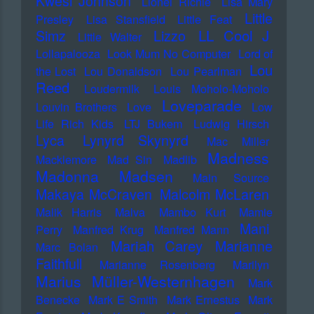
Kwesi Johnson
Lionel Richie
Lisa Mary
Little
Presley
Lisa Stansfield
Little Feat
LL Cool J
Simz
Lizzo
Little Walter
Lollapalooza
Look Mum No Computer
Lord of
Lou
the Lost
Lou Donaldson
Lou Pearlman
Reed
Loudermilk
Louis Moholo-Moholo
Loveparade
Louvin Brothers
Love
Low
Life Rich Kids
LTJ Bukem
Ludwig Hirsch
Lyca
Lynyrd Skynyrd
Mac Miller
Madness
Macklemore
Mad Sin
Madlib
Madonna
Madsen
Main Source
Makaya McCraven
Malcolm McLaren
Malik Harris
Malva
Mambo Kurt
Mamie
Mani
Perry
Manfred Krug
Manfred Mann
Mariah Carey
Marianne
Marc Bolan
Faithfull
Marianne Rosenberg
Marilyn
Marius Müller-Westernhagen
Mark
Benecke
Mark E Smith
Mark Ernestus
Mark