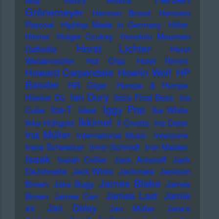
Grönemeyer
Herman Brood
Hermeto
Pascoal
HipHop Made in Germany
Hitler
Hitster
Holger Czukay
Honolulu Mountain
Horst Lichter
Daffodils
Horst
Weidenmüller
Hot Chip
Hotel Rimini
Howard Carpendale
Howlin Wolf
HP
Baxxter
HR Giger
Humpe & Humpe
Ian Dury
Hüsker Dü
Ibiza Final Boss
Ice
Iggy Pop
Ice-T
Cube
Ideal
Ike White
Ikkimel
Ikke Hüftgold
Il Civetto
Ina Deter
Ina Müller
International Music
Interzone
Irene Schweizer
Irmin Schmidt
Iron Maiden
Isaak
Isaiah Collier
Jack Antonoff
Jack
DeJohnette
Jack White
Jackmate
Jackson
James Blake
Brown
Jake Bugg
James
James Last
Jamie
Brown
James Carr
xx
Jan Delay
Jan Müller
Jane's