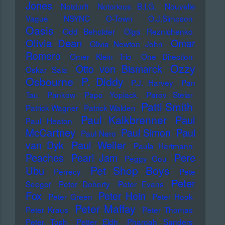
Jones
Notdurft
Notorious B.I.G.
Nouvelle
Vague
NSYNC
O-Town
O.J.Simpson
Oasis
Odd Beholder
Olga Reznichenko
Olivia Dean
Omar
Olivia Newton John
Romero
Omer Klein Trio
One Direction
Ozzy
Otto von Bismarck
Oskar Sala
Osbourne
P. Diddy
P.J. Harvey
Pan
Tau
Pankow
Papo Yoplack
Parov Stelar
Patti Smith
Patrick Wagner
Patrick Walden
Paul Kalkbrenner
Paul
Paul Heaton
McCartney
Paul Simon
Paul
Paul Nero
Paul Weller
van Dyk
Paula Hartmann
Pere
Peaches
Pearl Jam
Peggy Gou
Pet Shop Boys
Ubu
Perrecy
Pete
Peter
Seeger
Peter Doherty
Peter Evans
Fox
Peter Hein
Peter Green
Peter Hook
Peter Maffay
Peter Kraus
Peter Thomas
Peter Tosh
Petter Eldh
Pharoah Sanders