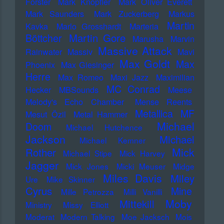
Forster
Mark Knopfler
Mark Oliver Everett
Mark Saunders
Mark Zuckerberg
Markus
Martin
Kavka
Marlo Grosshardt
Marteria
Martin Gore
Böttcher
Marusha
Marvin
Massive Attack
Rainwater
Massiv
Mavi
Max Goldt
Max
Phoenix
Max Giesinger
Herre
Max Romeo
Maxi Jazz
Maximilian
MC Conrad
Hecker
MBSounds
Meese
Melody's Echo Chamber
Mense Reents
Metallica
MF
Mesut Özil
Metal Hammer
Michael
Doom
Michael Hutchence
Jackson
Michael
Michael Kemner
Mick
Rother
Michael Stipe
Mick Harvey
Jagger
Mick Jones
Micki Meuser
Midge
Miles Davis
Miley
Ure
Mike Skinner
Cyrus
Mine
Mille Petrozza
Milli Vanilli
Moby
Mittekill
Ministry
Missy Elliott
Moderat
Modern Talking
Moe Jacksch
Mois