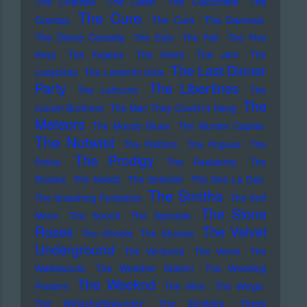
The Champs
The Clash
The Colourfield
The
The Cure
Cramps
The Curs
The Damned
The Divine Comedy
The Eels
The Fall
The Five
Keys
The Fugees
The Hives
The Jam
The
The Last Dinner
Ladybirds
The Lambrini Girls
Party
The Libertines
The Lathums
The
The
Louvin Brothers
The Man They Could'nt Hang
Meteors
The Moody Blues
The Murder Capital
The Notwist
The Platters
The Pogues
The
The Prodigy
Police
The Residents
The
Routes
The Seeds
The Selecter
The Sha La Das
The Smiths
The Smashing Pumpkins
The Soft
The Stone
Moon
The Sound
The Specials
Roses
The Velvet
The Streets
The Strokes
Underground
The Ventures
The Verve
The
Walkabouts
The Weather Station
The Wedding
The Weeknd
Present
The Who
The Wings
The Wirtschaftswunder
The Zombies
Thees