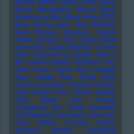
Britney Spears
Broken Social Scene
Bruce Springsteen
Bruno Mars
Bryan Ferry
BTS
Brutalismus 3000
Bushido
Burial
Burning Spear
Bush
Busta Rhymes
Buzzcocks
Cabaret
Can
Voltaire
Campino
Captain Ahabs
Linkes Bein
Captain Beefheart
Carmen
Carole King
Villain
Cassiber
Cate Le
Bon
Caterina Valente
CD-Boxen
CDs
Celine Dion
Ceelo Green
Chappell
Charli XCX
Roan
Charley Pride
Charlie Cunningham
Charlotte De Witte
Cheb Khaled
Cher
Cherno Jobatey
Chet Baker
Chic
Chicago
Chilly Gonzales
Underground Duo
Chris Blackwell
Chris Martin
Chris Rea
Chris Watson
Christian Anders
Christiane
Christian Steiffen