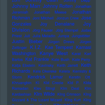
Johnny Marr
Johnny Rotten
Jonathan
Jonathan
Jeremiah
Jonathan Meese
Richman
Jose
Joni Mitchell
Jonzun Crew
Joy
Gonzales
Joy Denalane
Division
Jörg Fauser
Jörg Stempel
Judas
Priest
Juli
Julia Meladin
Jumpa
Jungstötter
Justin Bieber
Jürgen Drews
Jürgen
K.I.Z.
Kae Tempest
Kamasi
Zeltinger
Kanye West
Washington
Karat
Karl
Kat Frankie
Bartos
Kate Bush
Kate Perry
Keith
Katja Ebstein
Kavinsky
Keith Jarrett
Richards
Kele Okereke
Kelela
Kemistry &
Kendrick Lamar
Storm
Kerstin Ott
Khruangbin
KI
KId Creole
KId P.
KIda
Ramadan
KIev Stingl
KIm Deal
KIm
KIm Wilde
Kardashian
KIng Crimson
KIng
Gizzard & The Lizard Wizard
KIng Kurt
KIng