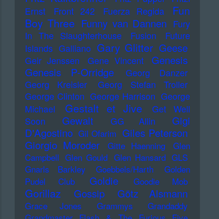
Fun
Ernst
Front 242
Fuerza Regida
Boy Three
Funny van Dannen
Fury
In The Slaughterhouse
Fusion
Future
Gary Glitter
Geese
Islands
Galliano
Genesis
Geir Jenssen
Gene Vincent
Genesis P-Orridge
Georg Danzer
Georg Kreisler
Georg Stefan Troller
George Clinton
George Harrison
George
Gestalt et Jive
Michael
Get Well
Gewalt
Gigi
Soon
GG Allin
D'Agostino
Giles Peterson
Gil Ofarim
Giorgio Moroder
Gitte Haenning
Glen
Campbell
Glen Gould
Glen Hansard
GLS
Gnarls Barkley
Goebbels/Harth
Golden
Goldie
Pudel Club
Goodie Mob
Gorillaz
Gossip
Götz Alsmann
Grace Jones
Grammys
Grandaddy
Grandmaster Flash & The Furious Five