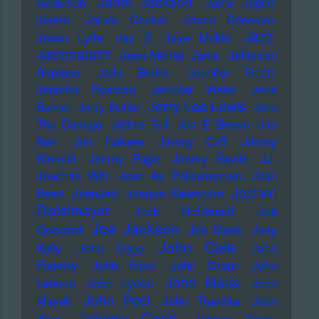
Janet Jackson
Addiction
Janis Joplin
Jantra
Jarvis Cocker
Jason Donovan
Jazz
Jason Lytle
Jay Z
Jaye Muller
Jazzmatazz
Jean-Michel Jarre
Jefferson
Airplane
Jello Biafra
Jennifer Finch
Jennifer Rostock
Jennifer Weist
Jens
Jerry Lee Lewis
Balzer
Jerry Butler
Jeru
The Damaja
Jethro Tull
Jim E Brown
Jim
Kerr
Jim Rakete
Jimmy Cliff
Jimmy
Kimmel
Jimmy Page
Jimmy Savile
JJ
Joachim Witt
Joan As Policewoman
Joan
Jochen
Baez
JoanJett
Joanna Newsome
Distelmayer
Jock McDonald
Joe
Joe Jackson
Goddard
Joe Meek
Joey
John Cale
Kelly
John Cage
John
Fogerty
John Foxx
John Grant
John
John Maus
Lennon
John Lydon
John
John Peel
Mayall
John Travolta
John
Johnny Cash
Zorn
Johnny Depp