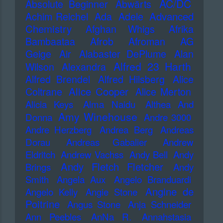
AC/DC
Absolute Beginner
Abwärts
Advanced
Achim Reichel
Ada
Adele
Chemistry
Afghan Whigs
Afrika
Bambaataa
Afrob
Afroman
AG
Geige
Air
Alabaster DePlume
Alan
Alfred 23 Harth
Wilson
Alexandra
Alfred Brendel
Alfred Hilsberg
Alice
Alice Cooper
Coltrane
Alice Merton
Alicia Keys
Alma Naidu
Althea And
Amy Winehouse
Donna
Andre 3000
Andre Herzberg
Andrea Berg
Andreas
Dorau
Andreas Gabalier
Andrew
Eldritch
Andrew Vachss
Andy Bell
Andy
Andy Fletch Fletcher
Brings
Andy
Smith
Angela Aux
Angelo Branduardi
Angine de
Angelo Kelly
Angie Stone
Poitrine
Angus Stone
Anja Schneider
Ann Peebles
AnNa R.
Annahstasia