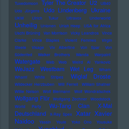
U2
Tyler The Creator
Tuxedomoon
UB40
Udo Lindenberg
Ukraine
Udo Jürgens
UKW
Ulrich Tukur
Ultravox
Underworld
Unheilig
Unionen
Uriah Heep
USA for Africa
Uschi Brüning
Van Morrison
Vicky Leandros
Vince
Clarke
Vince Staples
Violent Femmes
Virgin
Steele
Visage
Viv Albertine
Von Spar
Von
Südenfed
Walker Brothers
Wanda
Warpaint
Watergate
Web Web
Weird Al Yankovic
Westbam
WeJazz
Wet Leg
Wham
Wiglaf Droste
Wham!
White Stripes
Wildecker Herzbuben
Will Ferrell
William Shatner
Willie Nelson
Wolf Biermann
Wolf Wondratschek
Wolfgang Flür
Wolfgang Zechner
Woodstock
Wu-Tang Clan
X-Mal
World Party
Xatar
Xavier
Deutschland
X-Ray Spex
Naidoo
Yassin
Yeule
Yoko Ono
Yousuke
Yungblud