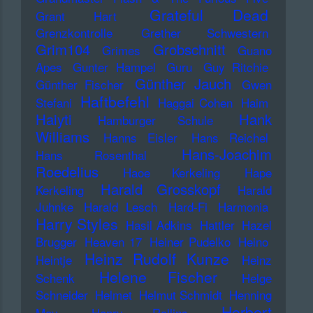
Grateful Dead
Grant Hart
Grenzkontrolle
Grether Schwestern
Grim104
Grobschnitt
Grimes
Guano
Apes
Gunter Hampel
Guru
Guy Ritchie
Günther Jauch
Günther Fischer
Gwen
Haftbefehl
Stefani
Haggai Cohen
Haim
Haiyti
Hank
Hamburger Schule
Williams
Hanns Eisler
Hans Reichel
Hans-Joachim
Hans Rosenthal
Roedelius
Haoe Kerkeling
Hape
Harald Grosskopf
Kerkeling
Harald
Juhnke
Harald Lesch
Hard-Fi
Harmonia
Harry Styles
Hasil Adkins
Hattler
Hazel
Brugger
Heaven 17
Heiner Pudelko
Heino
Heinz Rudolf Kunze
Heintje
Heinz
Helene Fischer
Schenk
Helge
Schneider
Helmet
Helmut Schmidt
Henning
Herbert
May
Henry Rollins