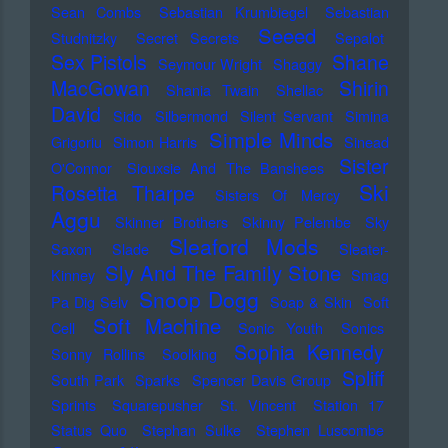
Sean Combs
Sebastian Krumbiegel
Sebastian
Seeed
Studnitzky
Secret Secrets
Sepalot
Sex Pistols
Shane
Seymour Wright
Shaggy
MacGowan
Shirin
Shania Twain
Shellac
David
Sido
Silbermond
Silent Servant
Simina
Simple Minds
Grigoriu
Simon Harris
Sinead
Sister
O'Connor
Siouxsie And The Banshees
Ski
Rosetta Tharpe
Sisters Of Mercy
Aggu
Skinner Brothers
Skinny Pelembe
Sky
Sleaford Mods
Saxon
Slade
Sleater-
Sly And The Family Stone
Kinney
Smag
Snoop Dogg
Pa Dig Selv
Soap & Skin
Soft
Soft Machine
Cell
Sonic Youth
Sonics
Sophia Kennedy
Sonny Rollins
Soolking
Spliff
South Park
Sparks
Spencer Davis Group
Sprints
Squarepusher
St. Vincent
Station 17
Status Quo
Stephan Sulke
Stephen Luscombe