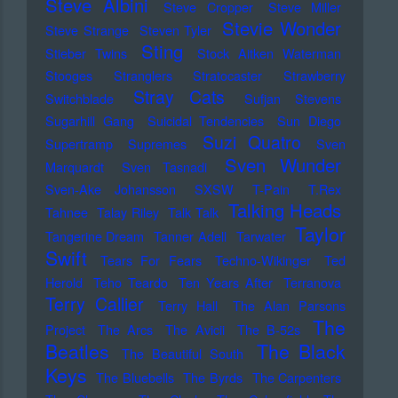
Steve Albini
Steve Cropper
Steve Miller
Stevie Wonder
Steve Strange
Steven Tyler
Sting
Stieber Twins
Stock Aitken Waterman
Stooges
Stranglers
Stratocaster
Strawberry
Stray Cats
Switchblade
Sufjan Stevens
Sugarhill Gang
Suicidal Tendencies
Sun Diego
Suzi Quatro
Supertramp
Supremes
Sven
Sven Wunder
Marquardt
Sven Tasnadi
Sven-Ake Johansson
SXSW
T-Pain
T.Rex
Talking Heads
Tahnee
Talay Riley
Talk Talk
Taylor
Tangerine Dream
Tanner Adell
Tarwater
Swift
Tears For Fears
Techno-Wikinger
Ted
Herold
Teho Teardo
Ten Years After
Terranova
Terry Callier
Terry Hall
The Alan Parsons
The
Project
The Arcs
The Avicii
The B-52s
Beatles
The Black
The Beautiful South
Keys
The Bluebells
The Byrds
The Carpenters