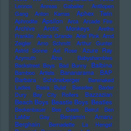
Lennox
Anreas Gabalier
Antilopen
Aphex Twin
Gang
Anton Karras
Apsilon
Aphrodite
Arca
Arcade Fire
Archive
Arctic Monkeys
Aretha
Franklin
Ariana Grande
Ariel Pink
Arnd
Zeigler
Arno Schmitt
Arthur Gunter
Azure Ray
Astrid Sonne
Axl Rose
Azymuth
Ätna
Babyshambles
Balbina
Backstreet Boys
Bad Bunny
Bananarama
BAP
Bamboo Artists
Barbara Schöneberger
Barenaked
Ladies
Basia Bulat
Bassdee
Baxter
Bazzazian
Dury
Bay City Rollers
Beach Boys
Beastie Boys
Beatles
Beckenbauer
Bee Gees
Beirut
Ben
Benjamin Amaru
LaMar Gay
Berghain
Bernadette La Hengst