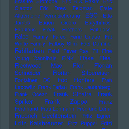
Erasure
Erdmöbel
Eric B & Rakim
Eric
Clapton
Eric Drew Feldman
Erste
ESC
Allgemeine Verunsicherung
Etta
James
Eugen Cicero
Eurythmics
Fabulous Freak Brothers
Faithless
Falco
Family
Farce
Farin Urlaub
Fat
White Family
Fatboy Slim
Fats Domino
Fehlfarben
Feist
Fever Ray
Fil
Fine
Flake
Flea
Young Cannibals
FINK
Fler
Fleetwood Mac
Florian
Schneider
Florian Silbereisen
Foo Fighters
Fontaines DC
Fran
Lebowitz
Frank Farian
Frank Laufenberg
Frank Sinatra
Frank
Frank Ocean
Frank Zappa
Spilker
Franz
Ferdinand
Frau Lehmann
Fred und Luna
Friedrich Liechtenstein
Fritz Egner
Fritz Kalkbrenner
Fritz Puppel
Fritzi