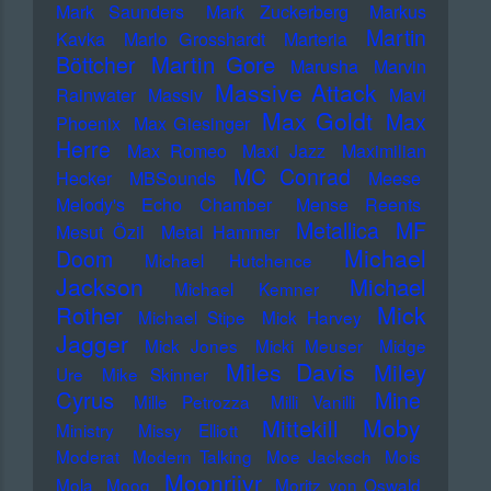
Mark Saunders
Mark Zuckerberg
Markus
Martin
Kavka
Marlo Grosshardt
Marteria
Martin Gore
Böttcher
Marusha
Marvin
Massive Attack
Rainwater
Massiv
Mavi
Max Goldt
Max
Phoenix
Max Giesinger
Herre
Max Romeo
Maxi Jazz
Maximilian
MC Conrad
Hecker
MBSounds
Meese
Melody's Echo Chamber
Mense Reents
Metallica
MF
Mesut Özil
Metal Hammer
Michael
Doom
Michael Hutchence
Jackson
Michael
Michael Kemner
Mick
Rother
Michael Stipe
Mick Harvey
Jagger
Mick Jones
Micki Meuser
Midge
Miles Davis
Miley
Ure
Mike Skinner
Cyrus
Mine
Mille Petrozza
Milli Vanilli
Moby
Mittekill
Ministry
Missy Elliott
Moderat
Modern Talking
Moe Jacksch
Mois
Moonriivr
Mola
Moog
Moritz von Oswald