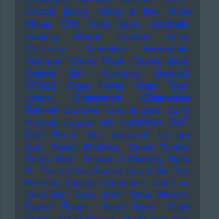
Chuck Berry
Cindy & Bert
Circa
City
Waves
Clive Davis
Coachella
Cockney Rebel
Cocteau Twins
Coldplay
Comedian Harmonists
Common
Conny Plank
Cosmic Baby
Courtney Barnett
Cosmic Ear
CRASS
Crazy Horse
Crazy Town
Creedence Clearwater
Cream
Revival
Crutches
Curd Jürgens
Curtis
DAF
Mayfield
Cypress Hill
D3SM6ND
Daft Punk
Danger
Dan Auerbach
Dan
Daniel Küblböck
Daniel Richter
Danny Mark
Dapayk & Padberg
Dario
G.
Das mit den Blumen tut mir leid
Das
Paradies
Dascha Dauenhauer
Data Luv
Dave Ball
Dave Grohl
Dave Stewart
David Bowie
David Byrne
David
Crosby
David Gilmour
David Johansen