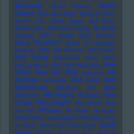
Morrissey
Moses
Morton Feldman
Pelham
Motor Boys Motor
Mouse On Mars
Mozart
MTV
Muddy Waters
Muff Potter
Muppet Show
Münchener Freiheit
My Bloody
Valentine
N.W.A.
Naddel
Nadin Deventer
Nana Mouskouri
Nation Of Language
Nazareth
NDW
Neil Diamond
Neil Tennant
Neil Young
Nekromantix
Nemo
Nena
New
Nervous Norvus
Neu!
New Model Army
Order
New York Dolls
Nia
Newcleus
Nick
Archives
Nick Cave
Nichtseattle
Waterhouse
Nickelback
Nico
Nikko
Nile Rogers
Nina
Weidemann
Nils Keppel
Nina Hagen
Chuba
Nina Simone
Nine
Nirvana
Inch Nail
No Angels
No Doubt
Noddy Holder
Noel Gallagher
Noir Désir
Nono
Norah
La Grinta
Noori & His Dorpa Band
Jones
Notdurft
Notorious B.I.G.
Nouvelle