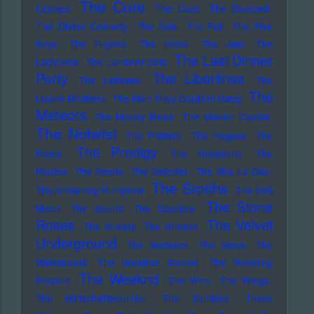
The Cure
Cramps
The Curs
The Damned
The Divine Comedy
The Eels
The Fall
The Five
Keys
The Fugees
The Hives
The Jam
The
The Last Dinner
Ladybirds
The Lambrini Girls
Party
The Libertines
The Lathums
The
The
Louvin Brothers
The Man They Could'nt Hang
Meteors
The Moody Blues
The Murder Capital
The Notwist
The Platters
The Pogues
The
The Prodigy
Police
The Residents
The
Routes
The Seeds
The Selecter
The Sha La Das
The Smiths
The Smashing Pumpkins
The Soft
The Stone
Moon
The Sound
The Specials
Roses
The Velvet
The Streets
The Strokes
Underground
The Ventures
The Verve
The
Walkabouts
The Weather Station
The Wedding
The Weeknd
Present
The Who
The Wings
The Wirtschaftswunder
The Zombies
Thees