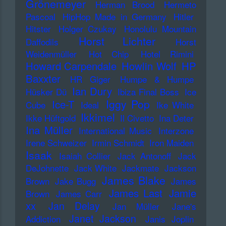
Grönemeyer
Herman Brood
Hermeto
Pascoal
HipHop Made in Germany
Hitler
Hitster
Holger Czukay
Honolulu Mountain
Horst Lichter
Daffodils
Horst
Weidenmüller
Hot Chip
Hotel Rimini
Howard Carpendale
Howlin Wolf
HP
Baxxter
HR Giger
Humpe & Humpe
Ian Dury
Hüsker Dü
Ibiza Final Boss
Ice
Iggy Pop
Ice-T
Cube
Ideal
Ike White
Ikkimel
Ikke Hüftgold
Il Civetto
Ina Deter
Ina Müller
International Music
Interzone
Irene Schweizer
Irmin Schmidt
Iron Maiden
Isaak
Isaiah Collier
Jack Antonoff
Jack
DeJohnette
Jack White
Jackmate
Jackson
James Blake
Brown
Jake Bugg
James
James Last
Jamie
Brown
James Carr
xx
Jan Delay
Jan Müller
Jane's
Janet Jackson
Addiction
Janis Joplin