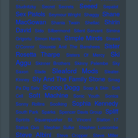
Seeed
Studnitzky
Secret Secrets
Sepalot
Sex Pistols
Shane
Seymour Wright
Shaggy
MacGowan
Shirin
Shania Twain
Shellac
David
Sido
Silbermond
Silent Servant
Simina
Simple Minds
Grigoriu
Simon Harris
Sinead
Sister
O'Connor
Siouxsie And The Banshees
Ski
Rosetta Tharpe
Sisters Of Mercy
Aggu
Skinner Brothers
Skinny Pelembe
Sky
Sleaford Mods
Saxon
Slade
Sleater-
Sly And The Family Stone
Kinney
Smag
Snoop Dogg
Pa Dig Selv
Soap & Skin
Soft
Soft Machine
Cell
Sonic Youth
Sonics
Sophia Kennedy
Sonny Rollins
Soolking
Spliff
South Park
Sparks
Spencer Davis Group
Sprints
Squarepusher
St. Vincent
Station 17
Status Quo
Stephan Sulke
Stephen Luscombe
Steve Albini
Steve Cropper
Steve Miller