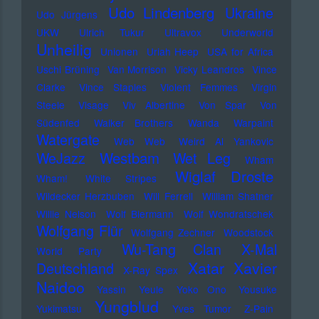
Udo Lindenberg
Ukraine
Udo Jürgens
UKW
Ulrich Tukur
Ultravox
Underworld
Unheilig
Unionen
Uriah Heep
USA for Africa
Uschi Brüning
Van Morrison
Vicky Leandros
Vince
Clarke
Vince Staples
Violent Femmes
Virgin
Steele
Visage
Viv Albertine
Von Spar
Von
Südenfed
Walker Brothers
Wanda
Warpaint
Watergate
Web Web
Weird Al Yankovic
Westbam
WeJazz
Wet Leg
Wham
Wiglaf Droste
Wham!
White Stripes
Wildecker Herzbuben
Will Ferrell
William Shatner
Willie Nelson
Wolf Biermann
Wolf Wondratschek
Wolfgang Flür
Wolfgang Zechner
Woodstock
Wu-Tang Clan
X-Mal
World Party
Xatar
Xavier
Deutschland
X-Ray Spex
Naidoo
Yassin
Yeule
Yoko Ono
Yousuke
Yungblud
Yukimatsu
Yves Tumor
Z-Pain