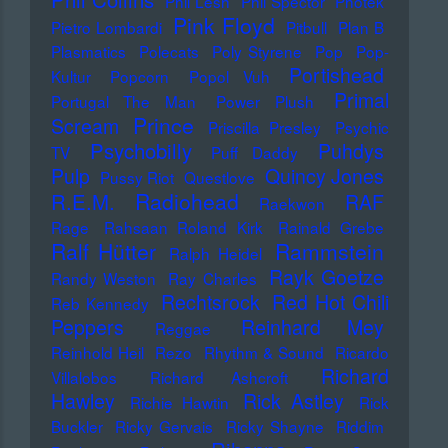
Phil Lesh
Phil Spector
Photek
Pink Floyd
Pietro Lombardi
Pitbull
Plan B
Plasmatics
Polecats
Poly Styrene
Pop
Pop-
Portishead
Kultur
Popcorn
Popol Vuh
Primal
Portugal The Man
Power Plush
Prince
Scream
Priscilla Presley
Psychic
Psychobilly
Puhdys
TV
Puff Daddy
Pulp
Quincy Jones
Pussy Riot
Questlove
Radiohead
R.E.M.
RAF
Raekwon
Rage
Rahsaan Roland Kirk
Rainald Grebe
Ralf Hütter
Rammstein
Ralph Heidel
Rayk Goetze
Randy Weston
Ray Charles
Rechtsrock
Red Hot Chili
Reb Kennedy
Peppers
Reinhard Mey
Reggae
Reinhold Heil
Rezo
Rhythm & Sound
Ricardo
Richard
Villalobos
Richard Ashcroft
Hawley
Rick Astley
Richie Hawtin
Rick
Buckler
Ricky Gervais
Ricky Shayne
Riddim