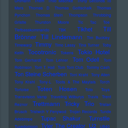
Uhlmann
Them
Thilo Mischke
Thirty Seconds To
Mars
Thomas D
Thomas Gottschalk
Thomas
Pynchon
Thomas Stein
Thompson
Throbbing
Gristle
Thurston Moore
Tic Tac Toe
Till
Tikhet
Tiefbasskommando TBK
Brönner
Till Lindemann
Tim Buckley
Timmy
Timewarp
Timo Lassy
Tina Turner
Toby
Tocotronic
Tokio Hotel
Keith
Tokens
Tom Odell
Tom Gerhardt
Tom Lehrer
Tom
Robinson
Tom T. Hall
Tom Tom Club
Tommy Cash
Ton Steine Scherben
Toni Krahl
Tony Allen
Tony Krahl
Tony-L
Toots & The Maytals
Torch
Toten Hosen
Tortoise
Toto
Toya
Transvision Vamp
Traveling Wilburys
Travis
Trent
Trettmann
Trio
Tricky
Reznor
Tristan
Brusch
Tristwch Y Fenywod
Trojan Records
Tunde
Tupac Shakur
Turnstile
Adebimpe
U2
Tyler The Creator
Tuxedomoon
UB40