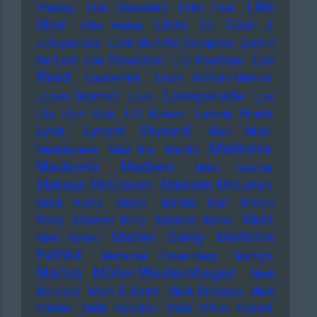
Little
Presley
Lisa Stansfield
Little Feat
LL Cool J
Simz
Lizzo
Little Walter
Lollapalooza
Look Mum No Computer
Lord of
Lou
the Lost
Lou Donaldson
Lou Pearlman
Reed
Loudermilk
Louis Moholo-Moholo
Loveparade
Louvin Brothers
Love
Low
Life Rich Kids
LTJ Bukem
Ludwig Hirsch
Lyca
Lynyrd Skynyrd
Mac Miller
Madness
Macklemore
Mad Sin
Madlib
Madonna
Madsen
Main Source
Makaya McCraven
Malcolm McLaren
Malik Harris
Malva
Mambo Kurt
Mamie
Mani
Perry
Manfred Krug
Manfred Mann
Mariah Carey
Marianne
Marc Bolan
Faithfull
Marianne Rosenberg
Marilyn
Marius Müller-Westernhagen
Mark
Benecke
Mark E Smith
Mark Ernestus
Mark
Forster
Mark Knopfler
Mark Oliver Everett