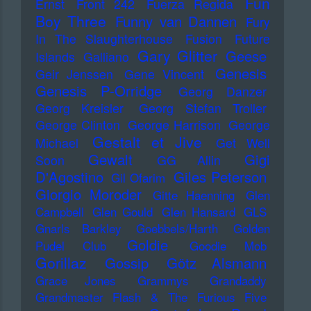
Fun
Ernst
Front 242
Fuerza Regida
Boy Three
Funny van Dannen
Fury
In The Slaughterhouse
Fusion
Future
Gary Glitter
Geese
Islands
Galliano
Genesis
Geir Jenssen
Gene Vincent
Genesis P-Orridge
Georg Danzer
Georg Kreisler
Georg Stefan Troller
George Clinton
George Harrison
George
Gestalt et Jive
Michael
Get Well
Gewalt
Gigi
Soon
GG Allin
D'Agostino
Giles Peterson
Gil Ofarim
Giorgio Moroder
Gitte Haenning
Glen
Campbell
Glen Gould
Glen Hansard
GLS
Gnarls Barkley
Goebbels/Harth
Golden
Goldie
Pudel Club
Goodie Mob
Gorillaz
Gossip
Götz Alsmann
Grace Jones
Grammys
Grandaddy
Grandmaster Flash & The Furious Five