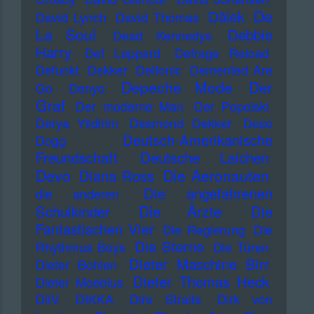
De
Dälek
David Lynch
David Thomas
La Soul
Debbie
Dead Kennedys
Harry
Def Leppard
Defrage Reload
Defunkt
Dekker
Delfonic
Demented Are
Depeche Mode
Der
Go
Denyo
Graf
Der moderne Man
Der Popolski
Derya Yildirim
Desmond Dekker
Deso
Deutsch-Amerikanische
Dogg
Freundschaft
Deutsche Laichen
Devo
Die Aeronauten
Diana Ross
Die angefahrenen
die anderen
Die Ärzte
Schulkinder
Die
Fantastischen Vier
Die Regierung
Die
Die Sterne
Rhythmus Boys
Die Türen
Dieter Maschine Birr
Dieter Bohlen
Dieter Thomas Heck
Dieter Moebius
DiIV
DIKKA
Dire Straits
Dirk von