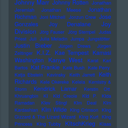
Johnny Marr
Johnny Rotten
Jonathan
Jonathan
Jeremiah
Jonathan Meese
Richman
Jose
Joni Mitchell
Jonzun Crew
Joy
Gonzales
Joy Denalane
Division
Jörg Fauser
Jörg Stempel
Judas
Priest
Juli
Julia Meladin
Jumpa
Jungstötter
Justin Bieber
Jürgen Drews
Jürgen
K.I.Z.
Kae Tempest
Kamasi
Zeltinger
Kanye West
Washington
Karat
Karl
Kat Frankie
Bartos
Kate Bush
Kate Perry
Keith
Katja Ebstein
Kavinsky
Keith Jarrett
Richards
Kele Okereke
Kelela
Kemistry &
Kendrick Lamar
Storm
Kerstin Ott
Khruangbin
KI
KId Creole
KId P.
KIda
Ramadan
KIev Stingl
KIm Deal
KIm
KIm Wilde
Kardashian
KIng Crimson
KIng
Gizzard & The Lizard Wizard
KIng Kurt
KIng
KItschKrieg
Princess
KIng Tubby
Klaas