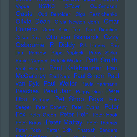
Vague
NSYNC
O-Town
O.J.Simpson
Oasis
Odd Beholder
Olga Reznichenko
Olivia Dean
Omar
Olivia Newton John
Romero
Omer Klein Trio
One Direction
Ozzy
Otto von Bismarck
Oskar Sala
Osbourne
P. Diddy
P.J. Harvey
Pan
Tau
Pankow
Papo Yoplack
Parov Stelar
Patti Smith
Patrick Wagner
Patrick Walden
Paul Kalkbrenner
Paul
Paul Heaton
McCartney
Paul Simon
Paul
Paul Nero
Paul Weller
van Dyk
Paula Hartmann
Pere
Peaches
Pearl Jam
Peggy Gou
Pet Shop Boys
Ubu
Perrecy
Pete
Peter
Seeger
Peter Doherty
Peter Evans
Fox
Peter Hein
Peter Green
Peter Hook
Peter Maffay
Peter Kraus
Peter Thomas
Peter Tosh
Petter Eldh
Pharoah Sanders
Phil Collins