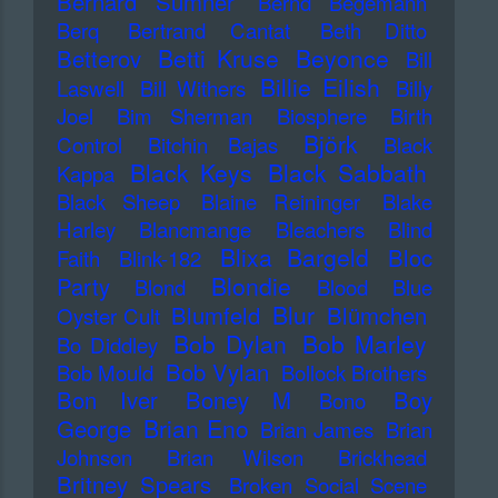
Bernard Sumner
Bernd Begemann
Berq
Bertrand Cantat
Beth Ditto
Betti Kruse
Beyonce
Betterov
Bill
Billie Eilish
Laswell
Bill Withers
Billy
Joel
Bim Sherman
Biosphere
Birth
Björk
Control
Bitchin Bajas
Black
Black Keys
Black Sabbath
Kappa
Black Sheep
Blaine Reininger
Blake
Harley
Blancmange
Bleachers
Blind
Blixa Bargeld
Bloc
Faith
Blink-182
Blondie
Party
Blond
Blood
Blue
Blur
Blumfeld
Blümchen
Oyster Cult
Bob Dylan
Bob Marley
Bo Diddley
Bob Vylan
Bob Mould
Bollock Brothers
Bon Iver
Boney M
Boy
Bono
Brian Eno
George
Brian James
Brian
Johnson
Brian Wilson
Brickhead
Britney Spears
Broken Social Scene