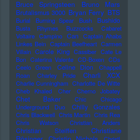
Bruce Springsteen
Bruno Mars
Bryan Ferry
BTS
Brutalismus 3000
Bushido
Burial
Burning Spear
Bush
Busta Rhymes
Buzzcocks
Cabaret
Can
Voltaire
Campino
Captain Ahabs
Linkes Bein
Captain Beefheart
Carmen
Carole King
Villain
Cassiber
Cate Le
Bon
Caterina Valente
CD-Boxen
CDs
Celine Dion
Ceelo Green
Chappell
Charli XCX
Roan
Charley Pride
Charlie Cunningham
Charlotte De Witte
Cheb Khaled
Cher
Cherno Jobatey
Chet Baker
Chic
Chicago
Chilly Gonzales
Underground Duo
Chris Blackwell
Chris Martin
Chris Rea
Chris Watson
Christian Anders
Christiane
Christian Steiffen
Rösinger
Christin Nichols
Christl