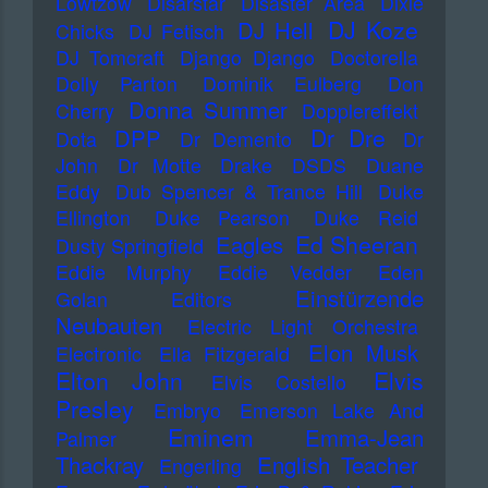
Lowtzow
Disarstar
Disaster Area
Dixie
DJ Koze
DJ Hell
Chicks
DJ Fetisch
DJ Tomcraft
Django Django
Doctorella
Dolly Parton
Dominik Eulberg
Don
Donna Summer
Cherry
Dopplereffekt
Dr Dre
DPP
Dota
Dr Demento
Dr
John
Dr Motte
Drake
DSDS
Duane
Eddy
Dub Spencer & Trance Hill
Duke
Ellington
Duke Pearson
Duke Reid
Ed Sheeran
Eagles
Dusty Springfield
Eddie Murphy
Eddie Vedder
Eden
Einstürzende
Golan
Editors
Neubauten
Electric Light Orchestra
Elon Musk
Electronic
Ella Fitzgerald
Elton John
Elvis
Elvis Costello
Presley
Embryo
Emerson Lake And
Eminem
Emma-Jean
Palmer
Thackray
English Teacher
Engerling