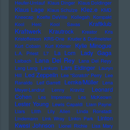
Heufer-Umlauf
Klaus Dinger
Klaus Doldinger
Klez.e
Klaus Lage
Klaus Schulze
KMD
Kneecap
Koefte DeVille
Kollegah
Kompakt
Kraftklub
Kool Herc
Kool Savas
Kraftwerk
Krautrock
Kreator
Kris
Kristofferson
KRS-One
Kruder & Dorfmeister
Kylie Minogue
Kurt Cobain
Kurt Krömer
Lady Gaga
La Lom
L.A. Priest
L7
Lana Del Rey
Laibach
Lana Del Reyy
Lars Eidinger
Lang Lang
Lankum
Lauryn
Led Zeppelin
Hill
Lee "Scratch" Perry
Lee
Lemke/Müller
Ranaldo
Leif Garrett
Lena
Leonard
Meyer-Landrut
Lenny Kravitz
Cohen
Les Impremes
Les McKeown
Lester Young
Lewis Capaldi
Liam Payne
Liars
Lilith
Lily Allen
Linda Ronstadt
Linton
Lindemann
Link Wray
Linkin Park
Kwesi Johnson
Lionel Richie
Lisa Mary