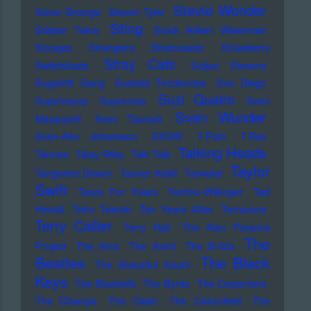
Stevie Wonder
Steve Strange
Steven Tyler
Sting
Stieber Twins
Stock Aitken Waterman
Stooges
Stranglers
Stratocaster
Strawberry
Stray Cats
Switchblade
Sufjan Stevens
Sugarhill Gang
Suicidal Tendencies
Sun Diego
Suzi Quatro
Supertramp
Supremes
Sven
Sven Wunder
Marquardt
Sven Tasnadi
Sven-Ake Johansson
SXSW
T-Pain
T.Rex
Talking Heads
Tahnee
Talay Riley
Talk Talk
Taylor
Tangerine Dream
Tanner Adell
Tarwater
Swift
Tears For Fears
Techno-Wikinger
Ted
Herold
Teho Teardo
Ten Years After
Terranova
Terry Callier
Terry Hall
The Alan Parsons
The
Project
The Arcs
The Avicii
The B-52s
Beatles
The Black
The Beautiful South
Keys
The Bluebells
The Byrds
The Carpenters
The Champs
The Clash
The Colourfield
The