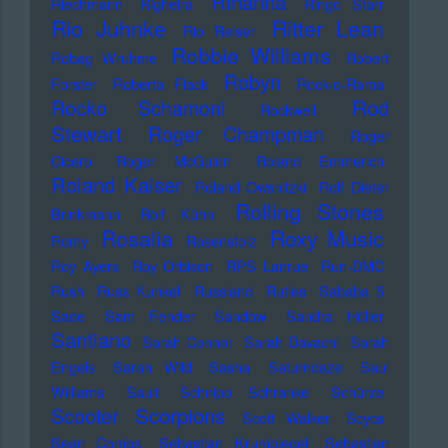
Rihanna
Riechmann
Righeira
Ringo Starr
Rio Juhnke
Ritter Lean
Rio Reiser
Robbie Williams
Robag Wruhme
Robert
Robyn
Forster
Roberta Flack
Rock-o-Rama
Rod
Rocko Schamoni
Rockwell
Stewart
Roger Champman
Roger
Cicero
Roger McGuinn
Roland Emmerich
Roland Kaiser
Roland Owsnitzki
Rolf Dieter
Rolling Stones
Brinkmann
Rolf Kühn
Rosalia
Roxy Music
Romy
Rosenstolz
Roy Ayers
Roy Orbison
RPS Lanrue
Run-DMC
Rush
Russ Kunkel
Russland
Rutles
Sababa 5
Sade
Sam Fender
Sandow
Sandra Hüller
Santiano
Sarah Connor
Sarah Davachi
Sarah
Engels
Sarah Wild
Sasha
Saturndaze
Saul
Williams
Sault
Schnipo Schranke
Schürze
Scorpions
Scooter
Scott Walker
Scycs
Sean Combs
Sebastian Krumbiegel
Sebastian