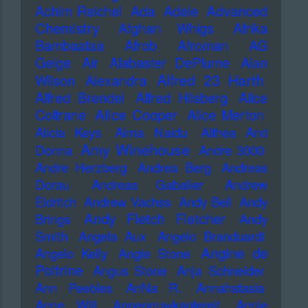
Advanced
Achim Reichel
Ada
Adele
Chemistry
Afghan Whigs
Afrika
Bambaataa
Afrob
Afroman
AG
Geige
Air
Alabaster DePlume
Alan
Alfred 23 Harth
Wilson
Alexandra
Alfred Brendel
Alfred Hilsberg
Alice
Alice Cooper
Coltrane
Alice Merton
Alicia Keys
Alma Naidu
Althea And
Amy Winehouse
Donna
Andre 3000
Andre Herzberg
Andrea Berg
Andreas
Dorau
Andreas Gabalier
Andrew
Eldritch
Andrew Vachss
Andy Bell
Andy
Andy Fletch Fletcher
Brings
Andy
Smith
Angela Aux
Angelo Branduardi
Angine de
Angelo Kelly
Angie Stone
Poitrine
Angus Stone
Anja Schneider
Ann Peebles
AnNa R.
Annahstasia
Anne Will
Annenmaykantereit
Annie