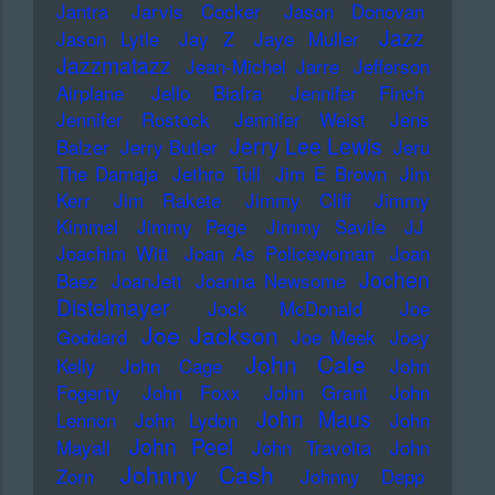
Jantra
Jarvis Cocker
Jason Donovan
Jazz
Jason Lytle
Jay Z
Jaye Muller
Jazzmatazz
Jean-Michel Jarre
Jefferson
Airplane
Jello Biafra
Jennifer Finch
Jennifer Rostock
Jennifer Weist
Jens
Jerry Lee Lewis
Balzer
Jerry Butler
Jeru
The Damaja
Jethro Tull
Jim E Brown
Jim
Kerr
Jim Rakete
Jimmy Cliff
Jimmy
Kimmel
Jimmy Page
Jimmy Savile
JJ
Joachim Witt
Joan As Policewoman
Joan
Jochen
Baez
JoanJett
Joanna Newsome
Distelmayer
Jock McDonald
Joe
Joe Jackson
Goddard
Joe Meek
Joey
John Cale
Kelly
John Cage
John
Fogerty
John Foxx
John Grant
John
John Maus
Lennon
John Lydon
John
John Peel
Mayall
John Travolta
John
Johnny Cash
Zorn
Johnny Depp