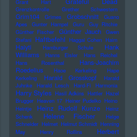
Grateful Dead
Grant Hart
Grenzkontrolle
Grether Schwestern
Grim104
Grobschnitt
Grimes
Guano
Apes
Gunter Hampel
Guru
Guy Ritchie
Günther Jauch
Günther Fischer
Gwen
Haftbefehl
Stefani
Haggai Cohen
Haim
Haiyti
Hank
Hamburger Schule
Williams
Hanns Eisler
Hans Reichel
Hans-Joachim
Hans Rosenthal
Roedelius
Haoe Kerkeling
Hape
Harald Grosskopf
Kerkeling
Harald
Juhnke
Harald Lesch
Hard-Fi
Harmonia
Harry Styles
Hasil Adkins
Hattler
Hazel
Brugger
Heaven 17
Heiner Pudelko
Heino
Heinz Rudolf Kunze
Heintje
Heinz
Helene Fischer
Schenk
Helge
Schneider
Helmet
Helmut Schmidt
Henning
Herbert
May
Henry Rollins