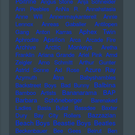
Poitrine
Angus Stone
Anja Schneider
Ann Peebles
AnNa R.
Annahstasia
Anne Will
Annenmaykantereit
Annie
Lennox
Anreas Gabalier
Antilopen
Aphex Twin
Gang
Anton Karras
Apsilon
Aphrodite
Arca
Arcade Fire
Archive
Arctic Monkeys
Aretha
Franklin
Ariana Grande
Ariel Pink
Arnd
Zeigler
Arno Schmitt
Arthur Gunter
Azure Ray
Astrid Sonne
Axl Rose
Azymuth
Ätna
Babyshambles
Balbina
Backstreet Boys
Bad Bunny
Bananarama
BAP
Bamboo Artists
Barbara Schöneberger
Barenaked
Ladies
Basia Bulat
Bassdee
Baxter
Bazzazian
Dury
Bay City Rollers
Beach Boys
Beastie Boys
Beatles
Beckenbauer
Bee Gees
Beirut
Ben