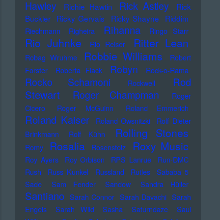
Hawley
Rick Astley
Richie Hawtin
Rick
Buckler
Ricky Gervais
Ricky Shayne
Riddim
Rihanna
Riechmann
Righeira
Ringo Starr
Rio Juhnke
Ritter Lean
Rio Reiser
Robbie Williams
Robag Wruhme
Robert
Robyn
Forster
Roberta Flack
Rock-o-Rama
Rod
Rocko Schamoni
Rockwell
Stewart
Roger Champman
Roger
Cicero
Roger McGuinn
Roland Emmerich
Roland Kaiser
Roland Owsnitzki
Rolf Dieter
Rolling Stones
Brinkmann
Rolf Kühn
Rosalia
Roxy Music
Romy
Rosenstolz
Roy Ayers
Roy Orbison
RPS Lanrue
Run-DMC
Rush
Russ Kunkel
Russland
Rutles
Sababa 5
Sade
Sam Fender
Sandow
Sandra Hüller
Santiano
Sarah Connor
Sarah Davachi
Sarah
Engels
Sarah Wild
Sasha
Saturndaze
Saul