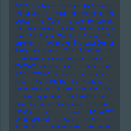
Keys
The Bluebells
The Byrds
The Carpenters
The Champs
The Clash
The Colourfield
The
The Cure
Cramps
The Curs
The Damned
The Divine Comedy
The Eels
The Fall
The Five
Keys
The Fugees
The Hives
The Jam
The
The Last Dinner
Ladybirds
The Lambrini Girls
Party
The Libertines
The Lathums
The
The
Louvin Brothers
The Man They Could'nt Hang
Meteors
The Moody Blues
The Murder Capital
The Notwist
The Platters
The Pogues
The
The Prodigy
Police
The Residents
The
Routes
The Seeds
The Selecter
The Sha La Das
The Smiths
The Smashing Pumpkins
The Soft
The Stone
Moon
The Sound
The Specials
Roses
The Velvet
The Streets
The Strokes
Underground
The Ventures
The Verve
The
Walkabouts
The Weather Station
The Wedding