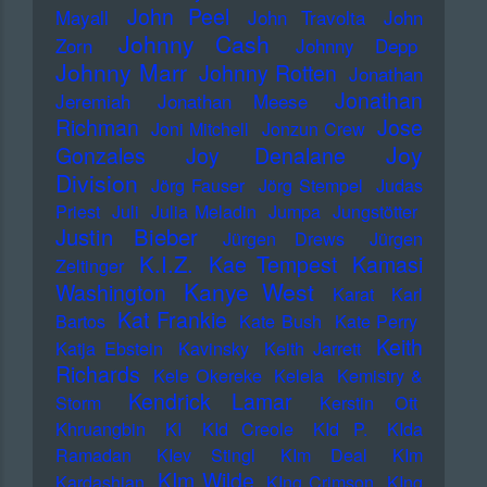
John Peel
Mayall
John Travolta
John
Johnny Cash
Zorn
Johnny Depp
Johnny Marr
Johnny Rotten
Jonathan
Jonathan
Jeremiah
Jonathan Meese
Richman
Jose
Joni Mitchell
Jonzun Crew
Joy
Gonzales
Joy Denalane
Division
Jörg Fauser
Jörg Stempel
Judas
Priest
Juli
Julia Meladin
Jumpa
Jungstötter
Justin Bieber
Jürgen Drews
Jürgen
K.I.Z.
Kae Tempest
Kamasi
Zeltinger
Kanye West
Washington
Karat
Karl
Kat Frankie
Bartos
Kate Bush
Kate Perry
Keith
Katja Ebstein
Kavinsky
Keith Jarrett
Richards
Kele Okereke
Kelela
Kemistry &
Kendrick Lamar
Storm
Kerstin Ott
Khruangbin
KI
KId Creole
KId P.
KIda
Ramadan
KIev Stingl
KIm Deal
KIm
KIm Wilde
Kardashian
KIng Crimson
KIng