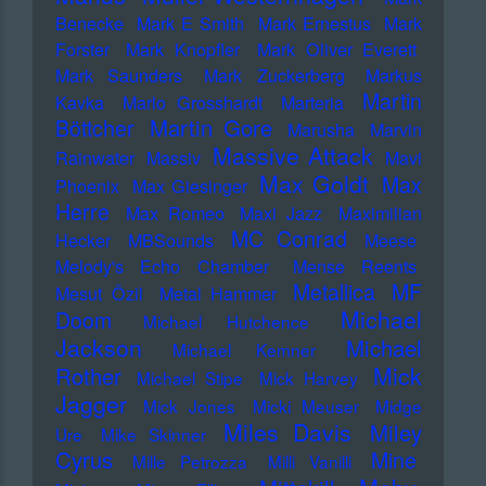
Benecke
Mark E Smith
Mark Ernestus
Mark
Forster
Mark Knopfler
Mark Oliver Everett
Mark Saunders
Mark Zuckerberg
Markus
Martin
Kavka
Marlo Grosshardt
Marteria
Martin Gore
Böttcher
Marusha
Marvin
Massive Attack
Rainwater
Massiv
Mavi
Max Goldt
Max
Phoenix
Max Giesinger
Herre
Max Romeo
Maxi Jazz
Maximilian
MC Conrad
Hecker
MBSounds
Meese
Melody's Echo Chamber
Mense Reents
Metallica
MF
Mesut Özil
Metal Hammer
Michael
Doom
Michael Hutchence
Jackson
Michael
Michael Kemner
Mick
Rother
Michael Stipe
Mick Harvey
Jagger
Mick Jones
Micki Meuser
Midge
Miles Davis
Miley
Ure
Mike Skinner
Cyrus
Mine
Mille Petrozza
Milli Vanilli