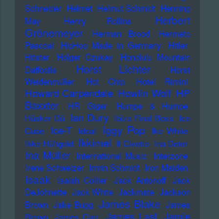
Schneider
Helmet
Helmut Schmidt
Henning
Herbert
May
Henry Rollins
Grönemeyer
Herman Brood
Hermeto
Pascoal
HipHop Made in Germany
Hitler
Hitster
Holger Czukay
Honolulu Mountain
Horst Lichter
Daffodils
Horst
Weidenmüller
Hot Chip
Hotel Rimini
Howard Carpendale
Howlin Wolf
HP
Baxxter
HR Giger
Humpe & Humpe
Ian Dury
Hüsker Dü
Ibiza Final Boss
Ice
Iggy Pop
Ice-T
Cube
Ideal
Ike White
Ikkimel
Ikke Hüftgold
Il Civetto
Ina Deter
Ina Müller
International Music
Interzone
Irene Schweizer
Irmin Schmidt
Iron Maiden
Isaak
Isaiah Collier
Jack Antonoff
Jack
DeJohnette
Jack White
Jackmate
Jackson
James Blake
Brown
Jake Bugg
James
James Last
Jamie
Brown
James Carr