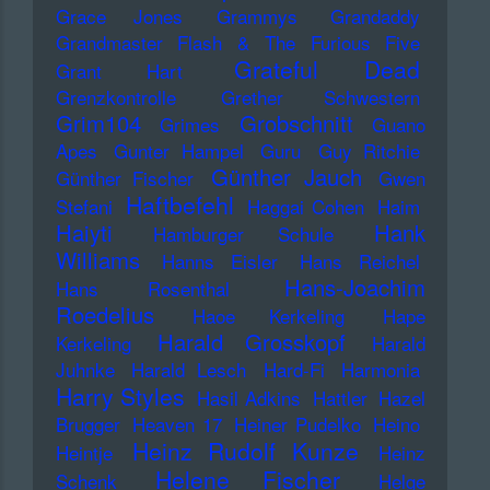
Grace Jones
Grammys
Grandaddy
Grandmaster Flash & The Furious Five
Grateful Dead
Grant Hart
Grenzkontrolle
Grether Schwestern
Grim104
Grobschnitt
Grimes
Guano
Apes
Gunter Hampel
Guru
Guy Ritchie
Günther Jauch
Günther Fischer
Gwen
Haftbefehl
Stefani
Haggai Cohen
Haim
Haiyti
Hank
Hamburger Schule
Williams
Hanns Eisler
Hans Reichel
Hans-Joachim
Hans Rosenthal
Roedelius
Haoe Kerkeling
Hape
Harald Grosskopf
Kerkeling
Harald
Juhnke
Harald Lesch
Hard-Fi
Harmonia
Harry Styles
Hasil Adkins
Hattler
Hazel
Brugger
Heaven 17
Heiner Pudelko
Heino
Heinz Rudolf Kunze
Heintje
Heinz
Helene Fischer
Schenk
Helge