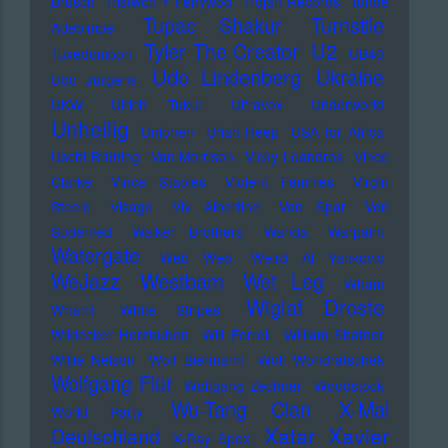
Brusch
Tristwch Y Fenywod
Trojan Records
Tunde
Tupac Shakur
Turnstile
Adebimpe
U2
Tyler The Creator
Tuxedomoon
UB40
Udo Lindenberg
Ukraine
Udo Jürgens
UKW
Ulrich Tukur
Ultravox
Underworld
Unheilig
Unionen
Uriah Heep
USA for Africa
Uschi Brüning
Van Morrison
Vicky Leandros
Vince
Clarke
Vince Staples
Violent Femmes
Virgin
Steele
Visage
Viv Albertine
Von Spar
Von
Südenfed
Walker Brothers
Wanda
Warpaint
Watergate
Web Web
Weird Al Yankovic
Westbam
WeJazz
Wet Leg
Wham
Wiglaf Droste
Wham!
White Stripes
Wildecker Herzbuben
Will Ferrell
William Shatner
Willie Nelson
Wolf Biermann
Wolf Wondratschek
Wolfgang Flür
Wolfgang Zechner
Woodstock
Wu-Tang Clan
X-Mal
World Party
Xatar
Xavier
Deutschland
X-Ray Spex