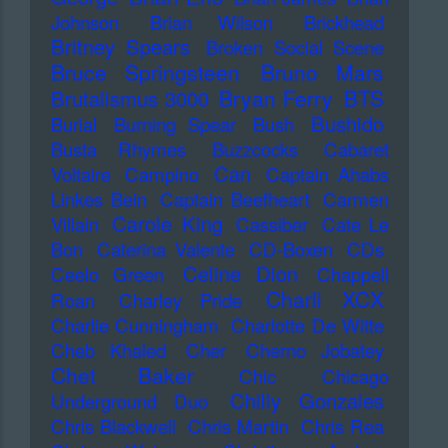
Johnson
Brian Wilson
Brickhead
Britney Spears
Broken Social Scene
Bruce Springsteen
Bruno Mars
Bryan Ferry
BTS
Brutalismus 3000
Bushido
Burial
Burning Spear
Bush
Busta Rhymes
Buzzcocks
Cabaret
Can
Voltaire
Campino
Captain Ahabs
Linkes Bein
Captain Beefheart
Carmen
Carole King
Villain
Cassiber
Cate Le
Bon
Caterina Valente
CD-Boxen
CDs
Celine Dion
Ceelo Green
Chappell
Charli XCX
Roan
Charley Pride
Charlie Cunningham
Charlotte De Witte
Cheb Khaled
Cher
Cherno Jobatey
Chet Baker
Chic
Chicago
Chilly Gonzales
Underground Duo
Chris Blackwell
Chris Martin
Chris Rea