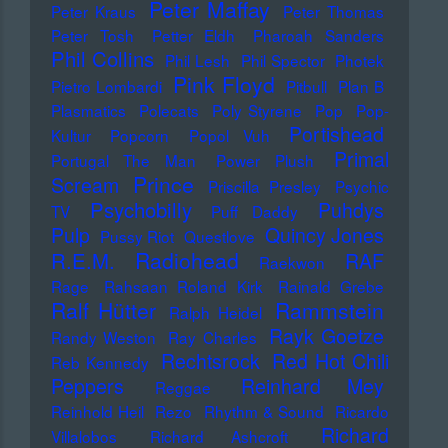
Peter Maffay
Peter Kraus
Peter Thomas
Peter Tosh
Petter Eldh
Pharoah Sanders
Phil Collins
Phil Lesh
Phil Spector
Photek
Pink Floyd
Pietro Lombardi
Pitbull
Plan B
Plasmatics
Polecats
Poly Styrene
Pop
Pop-
Portishead
Kultur
Popcorn
Popol Vuh
Primal
Portugal The Man
Power Plush
Prince
Scream
Priscilla Presley
Psychic
Psychobilly
Puhdys
TV
Puff Daddy
Pulp
Quincy Jones
Pussy Riot
Questlove
Radiohead
R.E.M.
RAF
Raekwon
Rage
Rahsaan Roland Kirk
Rainald Grebe
Ralf Hütter
Rammstein
Ralph Heidel
Rayk Goetze
Randy Weston
Ray Charles
Rechtsrock
Red Hot Chili
Reb Kennedy
Peppers
Reinhard Mey
Reggae
Reinhold Heil
Rezo
Rhythm & Sound
Ricardo
Richard
Villalobos
Richard Ashcroft