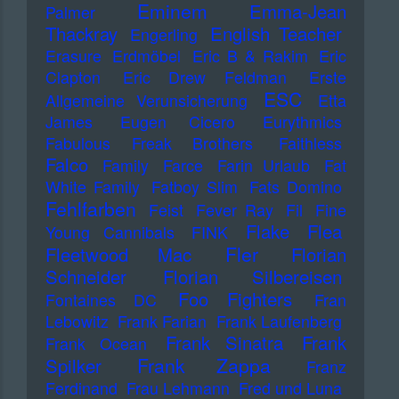
Eminem
Emma-Jean
Palmer
Thackray
English Teacher
Engerling
Erasure
Erdmöbel
Eric B & Rakim
Eric
Clapton
Eric Drew Feldman
Erste
ESC
Allgemeine Verunsicherung
Etta
James
Eugen Cicero
Eurythmics
Fabulous Freak Brothers
Faithless
Falco
Family
Farce
Farin Urlaub
Fat
White Family
Fatboy Slim
Fats Domino
Fehlfarben
Feist
Fever Ray
Fil
Fine
Flake
Flea
Young Cannibals
FINK
Fler
Fleetwood Mac
Florian
Schneider
Florian Silbereisen
Foo Fighters
Fontaines DC
Fran
Lebowitz
Frank Farian
Frank Laufenberg
Frank Sinatra
Frank
Frank Ocean
Frank Zappa
Spilker
Franz
Ferdinand
Frau Lehmann
Fred und Luna