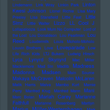
Linton
Lindemann
Link Wray
Linkin Park
Kwesi Johnson
Lionel Richie
Lisa Mary
Little
Presley
Lisa Stansfield
Little Feat
LL Cool J
Simz
Lizzo
Little Walter
Lollapalooza
Look Mum No Computer
Lord of
Lou
the Lost
Lou Donaldson
Lou Pearlman
Reed
Loudermilk
Louis Moholo-Moholo
Loveparade
Louvin Brothers
Love
Low
Life Rich Kids
LTJ Bukem
Ludwig Hirsch
Lyca
Lynyrd Skynyrd
Mac Miller
Madness
Macklemore
Mad Sin
Madlib
Madonna
Madsen
Main Source
Makaya McCraven
Malcolm McLaren
Malik Harris
Malva
Mambo Kurt
Mamie
Mani
Perry
Manfred Krug
Manfred Mann
Mariah Carey
Marianne
Marc Bolan
Faithfull
Marianne Rosenberg
Marilyn
Marius Müller-Westernhagen
Mark