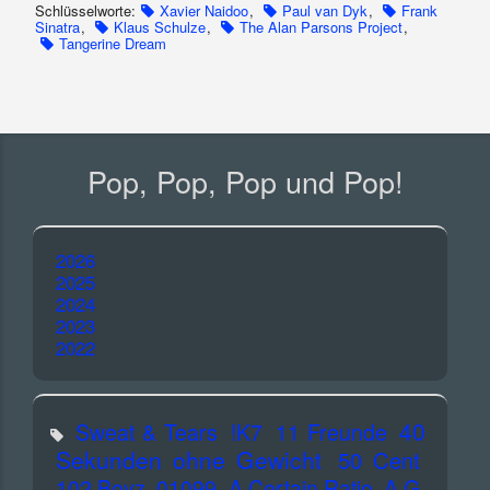
Schlüsselworte:
Xavier Naidoo
,
Paul van Dyk
,
Frank
Sinatra
,
Klaus Schulze
,
The Alan Parsons Project
,
Tangerine Dream
Pop, Pop, Pop und Pop!
2026
2025
2024
2023
2022
40
Sweat & Tears
!K7
11 Freunde
Sekunden ohne Gewicht
50 Cent
102 Boyz
01099
A Certain Ratio
A.G.