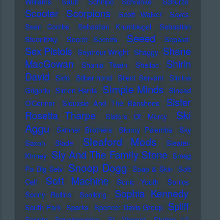
Williams
Sault
Schnipo Schranke
Schürze
Scorpions
Scooter
Scott Walker
Scycs
Sean Combs
Sebastian Krumbiegel
Sebastian
Seeed
Studnitzky
Secret Secrets
Sepalot
Sex Pistols
Shane
Seymour Wright
Shaggy
MacGowan
Shirin
Shania Twain
Shellac
David
Sido
Silbermond
Silent Servant
Simina
Simple Minds
Grigoriu
Simon Harris
Sinead
Sister
O'Connor
Siouxsie And The Banshees
Ski
Rosetta Tharpe
Sisters Of Mercy
Aggu
Skinner Brothers
Skinny Pelembe
Sky
Sleaford Mods
Saxon
Slade
Sleater-
Sly And The Family Stone
Kinney
Smag
Snoop Dogg
Pa Dig Selv
Soap & Skin
Soft
Soft Machine
Cell
Sonic Youth
Sonics
Sophia Kennedy
Sonny Rollins
Soolking
Spliff
South Park
Sparks
Spencer Davis Group
Sprints
Squarepusher
St. Vincent
Station 17