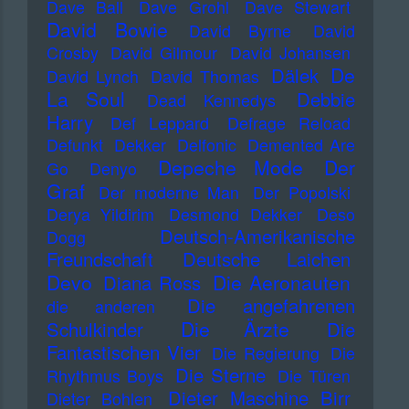
Dave Ball
Dave Grohl
Dave Stewart
David Bowie
David Byrne
David
Crosby
David Gilmour
David Johansen
De
Dälek
David Lynch
David Thomas
La Soul
Debbie
Dead Kennedys
Harry
Def Leppard
Defrage Reload
Defunkt
Dekker
Delfonic
Demented Are
Depeche Mode
Der
Go
Denyo
Graf
Der moderne Man
Der Popolski
Derya Yildirim
Desmond Dekker
Deso
Deutsch-Amerikanische
Dogg
Freundschaft
Deutsche Laichen
Devo
Die Aeronauten
Diana Ross
Die angefahrenen
die anderen
Die Ärzte
Schulkinder
Die
Fantastischen Vier
Die Regierung
Die
Die Sterne
Rhythmus Boys
Die Türen
Dieter Maschine Birr
Dieter Bohlen