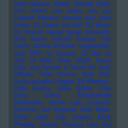
Dieter Thomas Heck
Dieter Moebius
DiIV
DIKKA
Dire Straits
Dirk von
Lowtzow
Disarstar
Disaster Area
Dixie
DJ Koze
DJ Hell
Chicks
DJ Fetisch
DJ Tomcraft
Django Django
Doctorella
Dolly Parton
Dominik Eulberg
Don
Donna Summer
Cherry
Dopplereffekt
Dr Dre
DPP
Dota
Dr Demento
Dr
John
Dr Motte
Drake
DSDS
Duane
Eddy
Dub Spencer & Trance Hill
Duke
Ellington
Duke Pearson
Duke Reid
Ed Sheeran
Eagles
Dusty Springfield
Eddie Murphy
Eddie Vedder
Eden
Einstürzende
Golan
Editors
Neubauten
Electric Light Orchestra
Elon Musk
Electronic
Ella Fitzgerald
Elton John
Elvis
Elvis Costello
Presley
Embryo
Emerson Lake And