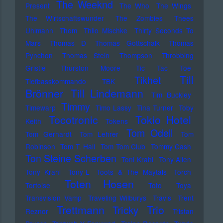
The Weeknd
Present
The Who
The Wings
The Wirtschaftswunder
The Zombies
Thees
Uhlmann
Them
Thilo Mischke
Thirty Seconds To
Mars
Thomas D
Thomas Gottschalk
Thomas
Pynchon
Thomas Stein
Thompson
Throbbing
Gristle
Thurston Moore
Tic Tac Toe
Till
Tikhet
Tiefbasskommando TBK
Brönner
Till Lindemann
Tim Buckley
Timmy
Timewarp
Timo Lassy
Tina Turner
Toby
Tocotronic
Tokio Hotel
Keith
Tokens
Tom Odell
Tom Gerhardt
Tom Lehrer
Tom
Robinson
Tom T. Hall
Tom Tom Club
Tommy Cash
Ton Steine Scherben
Toni Krahl
Tony Allen
Tony Krahl
Tony-L
Toots & The Maytals
Torch
Toten Hosen
Tortoise
Toto
Toya
Transvision Vamp
Traveling Wilburys
Travis
Trent
Trettmann
Trio
Tricky
Reznor
Tristan