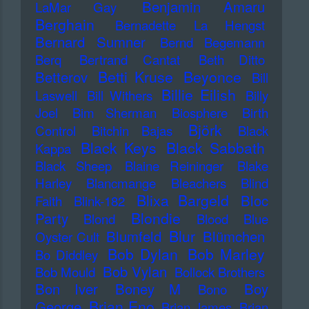
Benjamin Amaru
LaMar Gay
Berghain
Bernadette La Hengst
Bernard Sumner
Bernd Begemann
Berq
Bertrand Cantat
Beth Ditto
Betti Kruse
Beyonce
Betterov
Bill
Billie Eilish
Laswell
Bill Withers
Billy
Joel
Bim Sherman
Biosphere
Birth
Björk
Control
Bitchin Bajas
Black
Black Keys
Black Sabbath
Kappa
Black Sheep
Blaine Reininger
Blake
Harley
Blancmange
Bleachers
Blind
Blixa Bargeld
Bloc
Faith
Blink-182
Blondie
Party
Blond
Blood
Blue
Blur
Blumfeld
Blümchen
Oyster Cult
Bob Dylan
Bob Marley
Bo Diddley
Bob Vylan
Bob Mould
Bollock Brothers
Bon Iver
Boney M
Boy
Bono
Brian Eno
George
Brian James
Brian