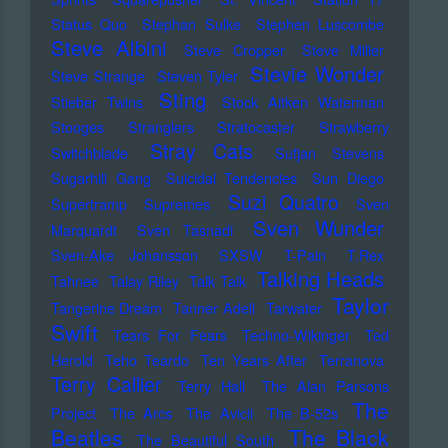
Status Quo
Stephan Sulke
Stephen Luscombe
Steve Albini
Steve Cropper
Steve Miller
Stevie Wonder
Steve Strange
Steven Tyler
Sting
Stieber Twins
Stock Aitken Waterman
Stooges
Stranglers
Stratocaster
Strawberry
Stray Cats
Switchblade
Sufjan Stevens
Sugarhill Gang
Suicidal Tendencies
Sun Diego
Suzi Quatro
Supertramp
Supremes
Sven
Sven Wunder
Marquardt
Sven Tasnadi
Sven-Ake Johansson
SXSW
T-Pain
T.Rex
Talking Heads
Tahnee
Talay Riley
Talk Talk
Taylor
Tangerine Dream
Tanner Adell
Tarwater
Swift
Tears For Fears
Techno-Wikinger
Ted
Herold
Teho Teardo
Ten Years After
Terranova
Terry Callier
Terry Hall
The Alan Parsons
The
Project
The Arcs
The Avicii
The B-52s
Beatles
The Black
The Beautiful South