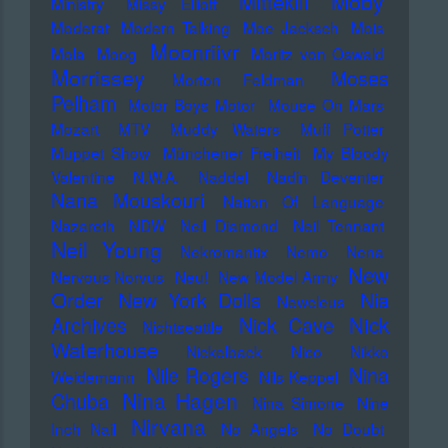
Moby
Mittekill
Ministry
Missy Elliott
Moderat
Modern Talking
Moe Jacksch
Mois
Moonriivr
Mola
Moog
Moritz von Oswald
Morrissey
Moses
Morton Feldman
Pelham
Motor Boys Motor
Mouse On Mars
Mozart
MTV
Muddy Waters
Muff Potter
Muppet Show
Münchener Freiheit
My Bloody
Valentine
N.W.A.
Naddel
Nadin Deventer
Nana Mouskouri
Nation Of Language
Nazareth
NDW
Neil Diamond
Neil Tennant
Neil Young
Nekromantix
Nemo
Nena
New
Nervous Norvus
Neu!
New Model Army
Order
New York Dolls
Nia
Newcleus
Nick
Archives
Nick Cave
Nichtseattle
Waterhouse
Nickelback
Nico
Nikko
Nile Rogers
Nina
Weidemann
Nils Keppel
Nina Hagen
Chuba
Nina Simone
Nine
Nirvana
Inch Nail
No Angels
No Doubt