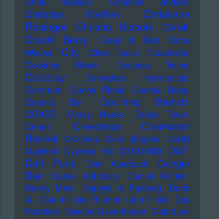
Chris Watson
Christian Anders
Christiane
Christian Steiffen
Rösinger
Christin Nichols
Christl
Chuck Berry
Cindy & Bert
Circa
City
Waves
Clive Davis
Coachella
Cockney Rebel
Cocteau Twins
Coldplay
Comedian Harmonists
Common
Conny Plank
Cosmic Baby
Courtney Barnett
Cosmic Ear
CRASS
Crazy Horse
Crazy Town
Creedence Clearwater
Cream
Revival
Crutches
Curd Jürgens
Curtis
DAF
Mayfield
Cypress Hill
D3SM6ND
Daft Punk
Danger
Dan Auerbach
Dan
Daniel Küblböck
Daniel Richter
Danny Mark
Dapayk & Padberg
Dario
G.
Das mit den Blumen tut mir leid
Das
Paradies
Dascha Dauenhauer
Data Luv