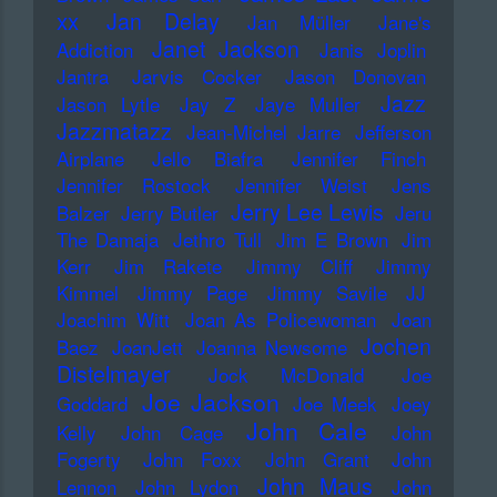
xx
Jan Delay
Jan Müller
Jane's
Janet Jackson
Addiction
Janis Joplin
Jantra
Jarvis Cocker
Jason Donovan
Jazz
Jason Lytle
Jay Z
Jaye Muller
Jazzmatazz
Jean-Michel Jarre
Jefferson
Airplane
Jello Biafra
Jennifer Finch
Jennifer Rostock
Jennifer Weist
Jens
Jerry Lee Lewis
Balzer
Jerry Butler
Jeru
The Damaja
Jethro Tull
Jim E Brown
Jim
Kerr
Jim Rakete
Jimmy Cliff
Jimmy
Kimmel
Jimmy Page
Jimmy Savile
JJ
Joachim Witt
Joan As Policewoman
Joan
Jochen
Baez
JoanJett
Joanna Newsome
Distelmayer
Jock McDonald
Joe
Joe Jackson
Goddard
Joe Meek
Joey
John Cale
Kelly
John Cage
John
Fogerty
John Foxx
John Grant
John
John Maus
Lennon
John Lydon
John