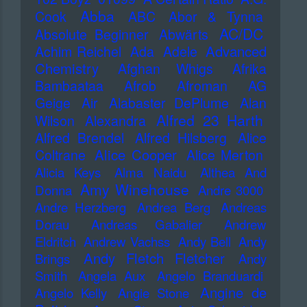
Abba
Cook
ABC
Abor & Tynna
AC/DC
Absolute Beginner
Abwärts
Advanced
Achim Reichel
Ada
Adele
Chemistry
Afghan Whigs
Afrika
Bambaataa
Afrob
Afroman
AG
Geige
Air
Alabaster DePlume
Alan
Alfred 23 Harth
Wilson
Alexandra
Alfred Brendel
Alfred Hilsberg
Alice
Alice Cooper
Coltrane
Alice Merton
Alicia Keys
Alma Naidu
Althea And
Amy Winehouse
Donna
Andre 3000
Andre Herzberg
Andrea Berg
Andreas
Dorau
Andreas Gabalier
Andrew
Eldritch
Andrew Vachss
Andy Bell
Andy
Andy Fletch Fletcher
Brings
Andy
Smith
Angela Aux
Angelo Branduardi
Angine de
Angelo Kelly
Angie Stone