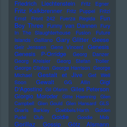
Friedrich Liechtenstein
Fritz Egner
Fritz Kalkbrenner
Fritz Puppel
Fritzi
Fun
Ernst
Front 242
Fuerza Regida
Boy Three
Funny van Dannen
Fury
In The Slaughterhouse
Fusion
Future
Gary Glitter
Geese
Islands
Galliano
Genesis
Geir Jenssen
Gene Vincent
Genesis P-Orridge
Georg Danzer
Georg Kreisler
Georg Stefan Troller
George Clinton
George Harrison
George
Gestalt et Jive
Michael
Get Well
Gewalt
Gigi
Soon
GG Allin
D'Agostino
Giles Peterson
Gil Ofarim
Giorgio Moroder
Gitte Haenning
Glen
Campbell
Glen Gould
Glen Hansard
GLS
Gnarls Barkley
Goebbels/Harth
Golden
Goldie
Pudel Club
Goodie Mob
Gorillaz
Gossip
Götz Alsmann