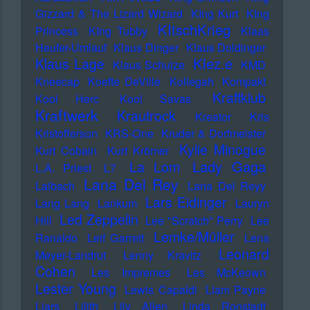
Gizzard & The Lizard Wizard
KIng Kurt
KIng
KItschKrieg
Princess
KIng Tubby
Klaas
Heufer-Umlauf
Klaus Dinger
Klaus Doldinger
Klez.e
Klaus Lage
Klaus Schulze
KMD
Kneecap
Koefte DeVille
Kollegah
Kompakt
Kraftklub
Kool Herc
Kool Savas
Kraftwerk
Krautrock
Kreator
Kris
Kristofferson
KRS-One
Kruder & Dorfmeister
Kylie Minogue
Kurt Cobain
Kurt Krömer
Lady Gaga
La Lom
L.A. Priest
L7
Lana Del Rey
Laibach
Lana Del Reyy
Lars Eidinger
Lang Lang
Lankum
Lauryn
Led Zeppelin
Hill
Lee "Scratch" Perry
Lee
Lemke/Müller
Ranaldo
Leif Garrett
Lena
Leonard
Meyer-Landrut
Lenny Kravitz
Cohen
Les Impremes
Les McKeown
Lester Young
Lewis Capaldi
Liam Payne
Liars
Lilith
Lily Allen
Linda Ronstadt