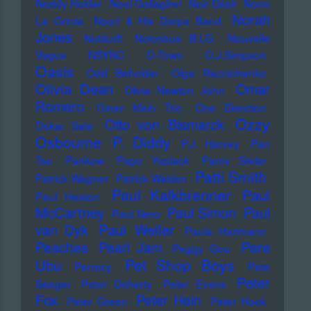
Noddy Holder
Noel Gallagher
Noir Désir
Nono
Norah
La Grinta
Noori & His Dorpa Band
Jones
Notdurft
Notorious B.I.G.
Nouvelle
Vague
NSYNC
O-Town
O.J.Simpson
Oasis
Odd Beholder
Olga Reznichenko
Olivia Dean
Omar
Olivia Newton John
Romero
Omer Klein Trio
One Direction
Ozzy
Otto von Bismarck
Oskar Sala
Osbourne
P. Diddy
P.J. Harvey
Pan
Tau
Pankow
Papo Yoplack
Parov Stelar
Patti Smith
Patrick Wagner
Patrick Walden
Paul Kalkbrenner
Paul
Paul Heaton
McCartney
Paul Simon
Paul
Paul Nero
Paul Weller
van Dyk
Paula Hartmann
Pere
Peaches
Pearl Jam
Peggy Gou
Pet Shop Boys
Ubu
Perrecy
Pete
Peter
Seeger
Peter Doherty
Peter Evans
Fox
Peter Hein
Peter Green
Peter Hook