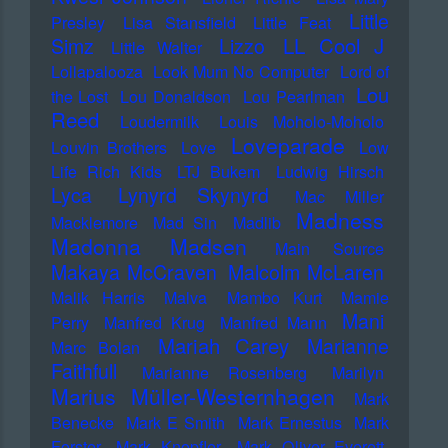
Little
Presley
Lisa Stansfield
Little Feat
LL Cool J
Simz
Lizzo
Little Walter
Lollapalooza
Look Mum No Computer
Lord of
Lou
the Lost
Lou Donaldson
Lou Pearlman
Reed
Loudermilk
Louis Moholo-Moholo
Loveparade
Louvin Brothers
Love
Low
Life Rich Kids
LTJ Bukem
Ludwig Hirsch
Lyca
Lynyrd Skynyrd
Mac Miller
Madness
Macklemore
Mad Sin
Madlib
Madonna
Madsen
Main Source
Makaya McCraven
Malcolm McLaren
Malik Harris
Malva
Mambo Kurt
Mamie
Mani
Perry
Manfred Krug
Manfred Mann
Mariah Carey
Marianne
Marc Bolan
Faithfull
Marianne Rosenberg
Marilyn
Marius Müller-Westernhagen
Mark
Benecke
Mark E Smith
Mark Ernestus
Mark
Forster
Mark Knopfler
Mark Oliver Everett