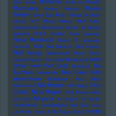
Moonriivr
Mola
Moog
Moritz von Oswald
Morrissey
Moses
Morton Feldman
Pelham
Motor Boys Motor
Mouse On Mars
Mozart
MTV
Muddy Waters
Muff Potter
Muppet Show
Münchener Freiheit
My Bloody
Valentine
N.W.A.
Naddel
Nadin Deventer
Nana Mouskouri
Nation Of Language
Nazareth
NDW
Neil Diamond
Neil Tennant
Neil Young
Nekromantix
Nemo
Nena
New
Nervous Norvus
Neu!
New Model Army
Order
New York Dolls
Nia
Newcleus
Nick
Archives
Nick Cave
Nichtseattle
Waterhouse
Nickelback
Nico
Nikko
Nile Rogers
Nina
Weidemann
Nils Keppel
Nina Hagen
Chuba
Nina Simone
Nine
Nirvana
Inch Nail
No Angels
No Doubt
Noddy Holder
Noel Gallagher
Noir Désir
Nono
Norah
La Grinta
Noori & His Dorpa Band