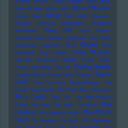
Steve Albini
Steve Cropper
Steve Miller
Stevie Wonder
Steve Strange
Steven Tyler
Sting
Stieber Twins
Stock Aitken Waterman
Stooges
Stranglers
Stratocaster
Strawberry
Stray Cats
Switchblade
Sufjan Stevens
Sugarhill Gang
Suicidal Tendencies
Sun Diego
Suzi Quatro
Supertramp
Supremes
Sven
Sven Wunder
Marquardt
Sven Tasnadi
Sven-Ake Johansson
SXSW
T-Pain
T.Rex
Talking Heads
Tahnee
Talay Riley
Talk Talk
Taylor
Tangerine Dream
Tanner Adell
Tarwater
Swift
Tears For Fears
Techno-Wikinger
Ted
Herold
Teho Teardo
Ten Years After
Terranova
Terry Callier
Terry Hall
The Alan Parsons
The
Project
The Arcs
The Avicii
The B-52s
Beatles
The Black
The Beautiful South
Keys
The Bluebells
The Byrds
The Carpenters
The Champs
The Clash
The Colourfield
The