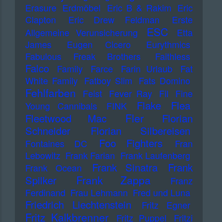
Erasure
Erdmöbel
Eric B & Rakim
Eric
Clapton
Eric Drew Feldman
Erste
ESC
Allgemeine Verunsicherung
Etta
James
Eugen Cicero
Eurythmics
Fabulous Freak Brothers
Faithless
Falco
Family
Farce
Farin Urlaub
Fat
White Family
Fatboy Slim
Fats Domino
Fehlfarben
Feist
Fever Ray
Fil
Fine
Flake
Flea
Young Cannibals
FINK
Fler
Fleetwood Mac
Florian
Schneider
Florian Silbereisen
Foo Fighters
Fontaines DC
Fran
Lebowitz
Frank Farian
Frank Laufenberg
Frank Sinatra
Frank
Frank Ocean
Frank Zappa
Spilker
Franz
Ferdinand
Frau Lehmann
Fred und Luna
Friedrich Liechtenstein
Fritz Egner
Fritz Kalkbrenner
Fritz Puppel
Fritzi