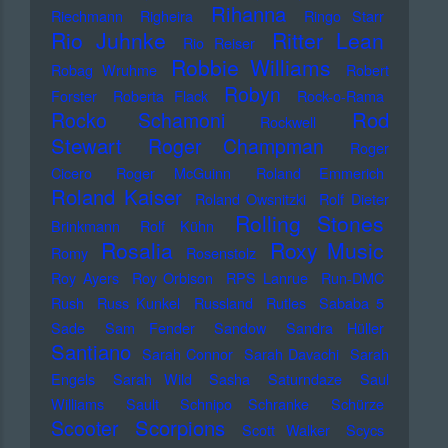
Rihanna
Riechmann
Righeira
Ringo Starr
Rio Juhnke
Ritter Lean
Rio Reiser
Robbie Williams
Robag Wruhme
Robert
Robyn
Forster
Roberta Flack
Rock-o-Rama
Rod
Rocko Schamoni
Rockwell
Stewart
Roger Champman
Roger
Cicero
Roger McGuinn
Roland Emmerich
Roland Kaiser
Roland Owsnitzki
Rolf Dieter
Rolling Stones
Brinkmann
Rolf Kühn
Rosalia
Roxy Music
Romy
Rosenstolz
Roy Ayers
Roy Orbison
RPS Lanrue
Run-DMC
Rush
Russ Kunkel
Russland
Rutles
Sababa 5
Sade
Sam Fender
Sandow
Sandra Hüller
Santiano
Sarah Connor
Sarah Davachi
Sarah
Engels
Sarah Wild
Sasha
Saturndaze
Saul
Williams
Sault
Schnipo Schranke
Schürze
Scorpions
Scooter
Scott Walker
Scycs