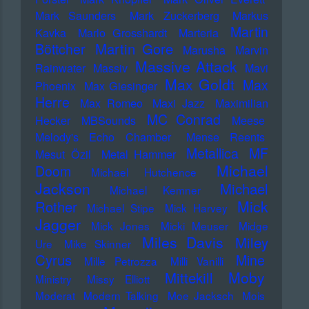
Mark Saunders
Mark Zuckerberg
Markus
Martin
Kavka
Marlo Grosshardt
Marteria
Martin Gore
Böttcher
Marusha
Marvin
Massive Attack
Rainwater
Massiv
Mavi
Max Goldt
Max
Phoenix
Max Giesinger
Herre
Max Romeo
Maxi Jazz
Maximilian
MC Conrad
Hecker
MBSounds
Meese
Melody's Echo Chamber
Mense Reents
Metallica
MF
Mesut Özil
Metal Hammer
Michael
Doom
Michael Hutchence
Jackson
Michael
Michael Kemner
Mick
Rother
Michael Stipe
Mick Harvey
Jagger
Mick Jones
Micki Meuser
Midge
Miles Davis
Miley
Ure
Mike Skinner
Cyrus
Mine
Mille Petrozza
Milli Vanilli
Moby
Mittekill
Ministry
Missy Elliott
Moderat
Modern Talking
Moe Jacksch
Mois