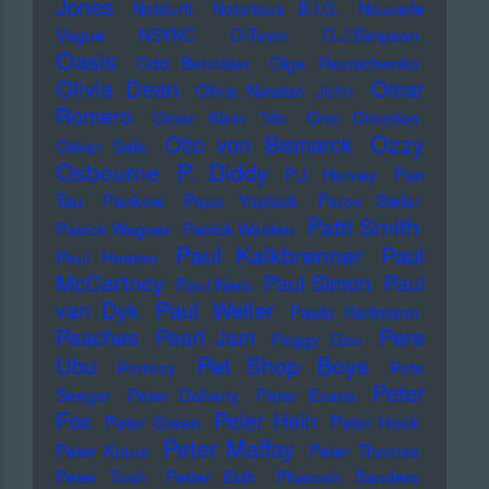
Jones
Notdurft
Notorious B.I.G.
Nouvelle
Vague
NSYNC
O-Town
O.J.Simpson
Oasis
Odd Beholder
Olga Reznichenko
Olivia Dean
Omar
Olivia Newton John
Romero
Omer Klein Trio
One Direction
Ozzy
Otto von Bismarck
Oskar Sala
Osbourne
P. Diddy
P.J. Harvey
Pan
Tau
Pankow
Papo Yoplack
Parov Stelar
Patti Smith
Patrick Wagner
Patrick Walden
Paul Kalkbrenner
Paul
Paul Heaton
McCartney
Paul Simon
Paul
Paul Nero
Paul Weller
van Dyk
Paula Hartmann
Pere
Peaches
Pearl Jam
Peggy Gou
Pet Shop Boys
Ubu
Perrecy
Pete
Peter
Seeger
Peter Doherty
Peter Evans
Fox
Peter Hein
Peter Green
Peter Hook
Peter Maffay
Peter Kraus
Peter Thomas
Peter Tosh
Petter Eldh
Pharoah Sanders