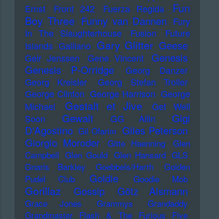
Fun
Ernst
Front 242
Fuerza Regida
Boy Three
Funny van Dannen
Fury
In The Slaughterhouse
Fusion
Future
Gary Glitter
Geese
Islands
Galliano
Genesis
Geir Jenssen
Gene Vincent
Genesis P-Orridge
Georg Danzer
Georg Kreisler
Georg Stefan Troller
George Clinton
George Harrison
George
Gestalt et Jive
Michael
Get Well
Gewalt
Gigi
Soon
GG Allin
D'Agostino
Giles Peterson
Gil Ofarim
Giorgio Moroder
Gitte Haenning
Glen
Campbell
Glen Gould
Glen Hansard
GLS
Gnarls Barkley
Goebbels/Harth
Golden
Goldie
Pudel Club
Goodie Mob
Gorillaz
Gossip
Götz Alsmann
Grace Jones
Grammys
Grandaddy
Grandmaster Flash & The Furious Five