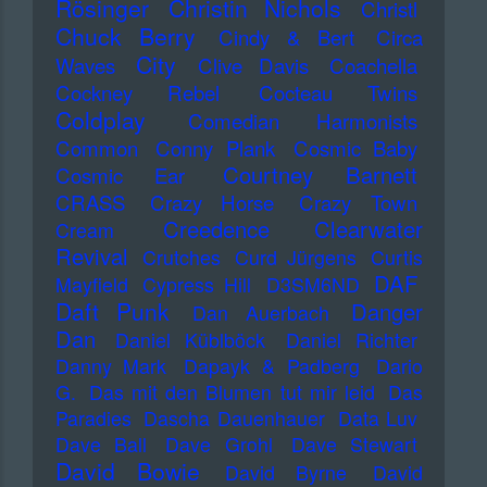
Rösinger
Christin Nichols
Christl
Chuck Berry
Cindy & Bert
Circa
City
Waves
Clive Davis
Coachella
Cockney Rebel
Cocteau Twins
Coldplay
Comedian Harmonists
Common
Conny Plank
Cosmic Baby
Courtney Barnett
Cosmic Ear
CRASS
Crazy Horse
Crazy Town
Creedence Clearwater
Cream
Revival
Crutches
Curd Jürgens
Curtis
DAF
Mayfield
Cypress Hill
D3SM6ND
Daft Punk
Danger
Dan Auerbach
Dan
Daniel Küblböck
Daniel Richter
Danny Mark
Dapayk & Padberg
Dario
G.
Das mit den Blumen tut mir leid
Das
Paradies
Dascha Dauenhauer
Data Luv
Dave Ball
Dave Grohl
Dave Stewart
David Bowie
David Byrne
David