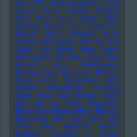
Anne Will
Annenmaykantereit
Annie
Lennox
Anreas Gabalier
Antilopen
Aphex Twin
Gang
Anton Karras
Apsilon
Aphrodite
Arca
Arcade Fire
Archive
Arctic Monkeys
Aretha
Franklin
Ariana Grande
Ariel Pink
Arnd
Zeigler
Arno Schmitt
Arthur Gunter
Azure Ray
Astrid Sonne
Axl Rose
Azymuth
Ätna
Babyshambles
Balbina
Backstreet Boys
Bad Bunny
Bananarama
BAP
Bamboo Artists
Barbara Schöneberger
Barenaked
Ladies
Basia Bulat
Bassdee
Baxter
Bazzazian
Dury
Bay City Rollers
Beach Boys
Beastie Boys
Beatles
Beckenbauer
Bee Gees
Beirut
Ben
Benjamin Amaru
LaMar Gay
Berghain
Bernadette La Hengst