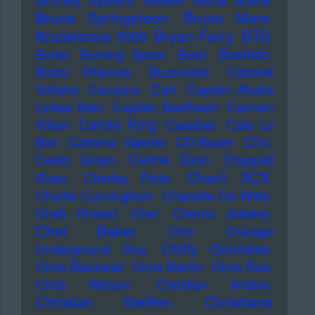
Broken Social Scene
Bruce Springsteen
Bruno Mars
Bryan Ferry
BTS
Brutalismus 3000
Bushido
Burial
Burning Spear
Bush
Busta Rhymes
Buzzcocks
Cabaret
Can
Voltaire
Campino
Captain Ahabs
Linkes Bein
Captain Beefheart
Carmen
Carole King
Villain
Cassiber
Cate Le
Bon
Caterina Valente
CD-Boxen
CDs
Celine Dion
Ceelo Green
Chappell
Charli XCX
Roan
Charley Pride
Charlie Cunningham
Charlotte De Witte
Cheb Khaled
Cher
Cherno Jobatey
Chet Baker
Chic
Chicago
Chilly Gonzales
Underground Duo
Chris Blackwell
Chris Martin
Chris Rea
Chris Watson
Christian Anders
Christiane
Christian Steiffen