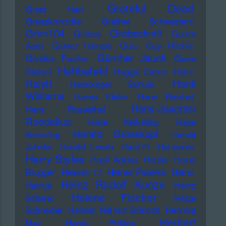
Grateful Dead
Grant Hart
Grenzkontrolle
Grether Schwestern
Grim104
Grobschnitt
Grimes
Guano
Apes
Gunter Hampel
Guru
Guy Ritchie
Günther Jauch
Günther Fischer
Gwen
Haftbefehl
Stefani
Haggai Cohen
Haim
Haiyti
Hank
Hamburger Schule
Williams
Hanns Eisler
Hans Reichel
Hans-Joachim
Hans Rosenthal
Roedelius
Haoe Kerkeling
Hape
Harald Grosskopf
Kerkeling
Harald
Juhnke
Harald Lesch
Hard-Fi
Harmonia
Harry Styles
Hasil Adkins
Hattler
Hazel
Brugger
Heaven 17
Heiner Pudelko
Heino
Heinz Rudolf Kunze
Heintje
Heinz
Helene Fischer
Schenk
Helge
Schneider
Helmet
Helmut Schmidt
Henning
Herbert
May
Henry Rollins