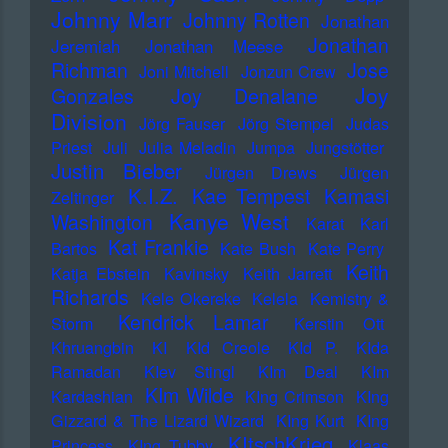
Johnny Marr
Johnny Rotten
Jonathan
Jonathan
Jeremiah
Jonathan Meese
Richman
Jose
Joni Mitchell
Jonzun Crew
Joy
Gonzales
Joy Denalane
Division
Jörg Fauser
Jörg Stempel
Judas
Priest
Juli
Julia Meladin
Jumpa
Jungstötter
Justin Bieber
Jürgen Drews
Jürgen
K.I.Z.
Kae Tempest
Kamasi
Zeltinger
Kanye West
Washington
Karat
Karl
Kat Frankie
Bartos
Kate Bush
Kate Perry
Keith
Katja Ebstein
Kavinsky
Keith Jarrett
Richards
Kele Okereke
Kelela
Kemistry &
Kendrick Lamar
Storm
Kerstin Ott
Khruangbin
KI
KId Creole
KId P.
KIda
Ramadan
KIev Stingl
KIm Deal
KIm
KIm Wilde
Kardashian
KIng Crimson
KIng
Gizzard & The Lizard Wizard
KIng Kurt
KIng
KItschKrieg
Princess
KIng Tubby
Klaas