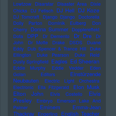
Lowtzow
Disarstar
Disaster Area
Dixie
DJ Koze
DJ Hell
Chicks
DJ Fetisch
DJ Tomcraft
Django Django
Doctorella
Dolly Parton
Dominik Eulberg
Don
Donna Summer
Cherry
Dopplereffekt
Dr Dre
DPP
Dota
Dr Demento
Dr
John
Dr Motte
Drake
DSDS
Duane
Eddy
Dub Spencer & Trance Hill
Duke
Ellington
Duke Pearson
Duke Reid
Ed Sheeran
Eagles
Dusty Springfield
Eddie Murphy
Eddie Vedder
Eden
Einstürzende
Golan
Editors
Neubauten
Electric Light Orchestra
Elon Musk
Electronic
Ella Fitzgerald
Elton John
Elvis
Elvis Costello
Presley
Embryo
Emerson Lake And
Eminem
Emma-Jean
Palmer
Thackray
English Teacher
Engerling