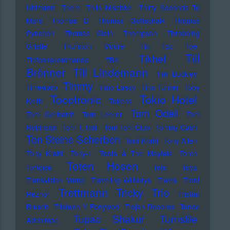
Uhlmann
Them
Thilo Mischke
Thirty Seconds To
Mars
Thomas D
Thomas Gottschalk
Thomas
Pynchon
Thomas Stein
Thompson
Throbbing
Gristle
Thurston Moore
Tic Tac Toe
Till
Tikhet
Tiefbasskommando TBK
Brönner
Till Lindemann
Tim Buckley
Timmy
Timewarp
Timo Lassy
Tina Turner
Toby
Tocotronic
Tokio Hotel
Keith
Tokens
Tom Odell
Tom Gerhardt
Tom Lehrer
Tom
Robinson
Tom T. Hall
Tom Tom Club
Tommy Cash
Ton Steine Scherben
Toni Krahl
Tony Allen
Tony Krahl
Tony-L
Toots & The Maytals
Torch
Toten Hosen
Tortoise
Toto
Toya
Transvision Vamp
Traveling Wilburys
Travis
Trent
Trettmann
Trio
Tricky
Reznor
Tristan
Brusch
Tristwch Y Fenywod
Trojan Records
Tunde
Tupac Shakur
Turnstile
Adebimpe