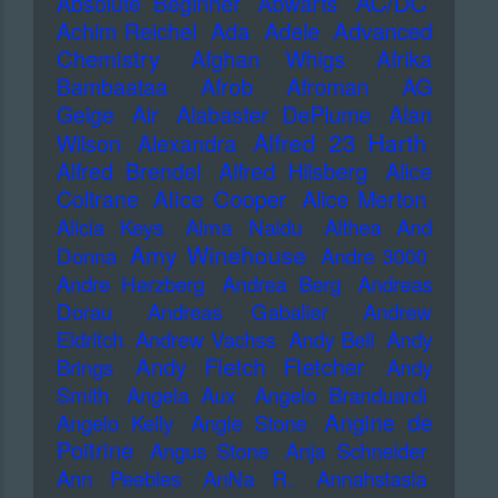
AC/DC
Absolute Beginner
Abwärts
Advanced
Achim Reichel
Ada
Adele
Chemistry
Afghan Whigs
Afrika
Bambaataa
Afrob
Afroman
AG
Geige
Air
Alabaster DePlume
Alan
Alfred 23 Harth
Wilson
Alexandra
Alfred Brendel
Alfred Hilsberg
Alice
Alice Cooper
Coltrane
Alice Merton
Alicia Keys
Alma Naidu
Althea And
Amy Winehouse
Donna
Andre 3000
Andre Herzberg
Andrea Berg
Andreas
Dorau
Andreas Gabalier
Andrew
Eldritch
Andrew Vachss
Andy Bell
Andy
Andy Fletch Fletcher
Brings
Andy
Smith
Angela Aux
Angelo Branduardi
Angine de
Angelo Kelly
Angie Stone
Poitrine
Angus Stone
Anja Schneider
Ann Peebles
AnNa R.
Annahstasia