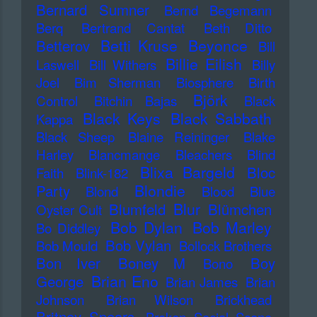
Bernard Sumner
Bernd Begemann
Berq
Bertrand Cantat
Beth Ditto
Betti Kruse
Beyonce
Betterov
Bill
Billie Eilish
Laswell
Bill Withers
Billy
Joel
Bim Sherman
Biosphere
Birth
Björk
Control
Bitchin Bajas
Black
Black Keys
Black Sabbath
Kappa
Black Sheep
Blaine Reininger
Blake
Harley
Blancmange
Bleachers
Blind
Blixa Bargeld
Bloc
Faith
Blink-182
Blondie
Party
Blond
Blood
Blue
Blur
Blumfeld
Blümchen
Oyster Cult
Bob Dylan
Bob Marley
Bo Diddley
Bob Vylan
Bob Mould
Bollock Brothers
Bon Iver
Boney M
Boy
Bono
Brian Eno
George
Brian James
Brian
Johnson
Brian Wilson
Brickhead
Britney Spears