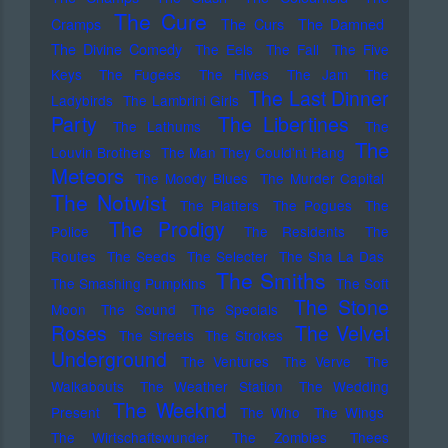
The Cure
Cramps
The Curs
The Damned
The Divine Comedy
The Eels
The Fall
The Five
Keys
The Fugees
The Hives
The Jam
The
The Last Dinner
Ladybirds
The Lambrini Girls
Party
The Libertines
The Lathums
The
The
Louvin Brothers
The Man They Could'nt Hang
Meteors
The Moody Blues
The Murder Capital
The Notwist
The Platters
The Pogues
The
The Prodigy
Police
The Residents
The
Routes
The Seeds
The Selecter
The Sha La Das
The Smiths
The Smashing Pumpkins
The Soft
The Stone
Moon
The Sound
The Specials
Roses
The Velvet
The Streets
The Strokes
Underground
The Ventures
The Verve
The
Walkabouts
The Weather Station
The Wedding
The Weeknd
Present
The Who
The Wings
The Wirtschaftswunder
The Zombies
Thees