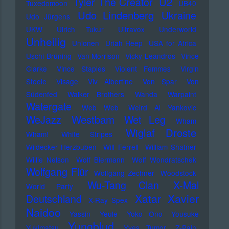
U2
Tyler The Creator
Tuxedomoon
UB40
Udo Lindenberg
Ukraine
Udo Jürgens
UKW
Ulrich Tukur
Ultravox
Underworld
Unheilig
Unionen
Uriah Heep
USA for Africa
Uschi Brüning
Van Morrison
Vicky Leandros
Vince
Clarke
Vince Staples
Violent Femmes
Virgin
Steele
Visage
Viv Albertine
Von Spar
Von
Südenfed
Walker Brothers
Wanda
Warpaint
Watergate
Web Web
Weird Al Yankovic
Westbam
WeJazz
Wet Leg
Wham
Wiglaf Droste
Wham!
White Stripes
Wildecker Herzbuben
Will Ferrell
William Shatner
Willie Nelson
Wolf Biermann
Wolf Wondratschek
Wolfgang Flür
Wolfgang Zechner
Woodstock
Wu-Tang Clan
X-Mal
World Party
Xatar
Xavier
Deutschland
X-Ray Spex
Naidoo
Yassin
Yeule
Yoko Ono
Yousuke
Yungblud
Yukimatsu
Yves Tumor
Z-Pain