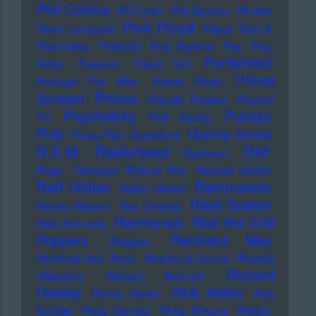
Phil Collins
Phil Lesh
Phil Spector
Photek
Pink Floyd
Pietro Lombardi
Pitbull
Plan B
Plasmatics
Polecats
Poly Styrene
Pop
Pop-
Portishead
Kultur
Popcorn
Popol Vuh
Primal
Portugal The Man
Power Plush
Prince
Scream
Priscilla Presley
Psychic
Psychobilly
Puhdys
TV
Puff Daddy
Pulp
Quincy Jones
Pussy Riot
Questlove
Radiohead
R.E.M.
RAF
Raekwon
Rage
Rahsaan Roland Kirk
Rainald Grebe
Ralf Hütter
Rammstein
Ralph Heidel
Rayk Goetze
Randy Weston
Ray Charles
Rechtsrock
Red Hot Chili
Reb Kennedy
Peppers
Reinhard Mey
Reggae
Reinhold Heil
Rezo
Rhythm & Sound
Ricardo
Richard
Villalobos
Richard Ashcroft
Hawley
Rick Astley
Richie Hawtin
Rick
Buckler
Ricky Gervais
Ricky Shayne
Riddim