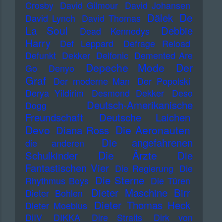
Crosby
David Gilmour
David Johansen
De
Dälek
David Lynch
David Thomas
La Soul
Debbie
Dead Kennedys
Harry
Def Leppard
Defrage Reload
Defunkt
Dekker
Delfonic
Demented Are
Depeche Mode
Der
Go
Denyo
Graf
Der moderne Man
Der Popolski
Derya Yildirim
Desmond Dekker
Deso
Deutsch-Amerikanische
Dogg
Freundschaft
Deutsche Laichen
Devo
Die Aeronauten
Diana Ross
Die angefahrenen
die anderen
Die Ärzte
Schulkinder
Die
Fantastischen Vier
Die Regierung
Die
Die Sterne
Rhythmus Boys
Die Türen
Dieter Maschine Birr
Dieter Bohlen
Dieter Thomas Heck
Dieter Moebius
DiIV
DIKKA
Dire Straits
Dirk von