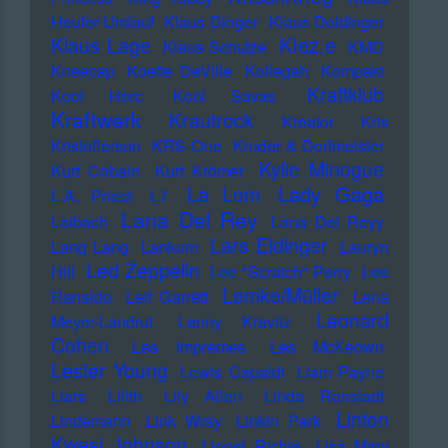
Heufer-Umlauf
Klaus Dinger
Klaus Doldinger
Klez.e
Klaus Lage
Klaus Schulze
KMD
Kneecap
Koefte DeVille
Kollegah
Kompakt
Kraftklub
Kool Herc
Kool Savas
Kraftwerk
Krautrock
Kreator
Kris
Kristofferson
KRS-One
Kruder & Dorfmeister
Kylie Minogue
Kurt Cobain
Kurt Krömer
Lady Gaga
La Lom
L.A. Priest
L7
Lana Del Rey
Laibach
Lana Del Reyy
Lars Eidinger
Lang Lang
Lankum
Lauryn
Led Zeppelin
Hill
Lee "Scratch" Perry
Lee
Lemke/Müller
Ranaldo
Leif Garrett
Lena
Leonard
Meyer-Landrut
Lenny Kravitz
Cohen
Les Impremes
Les McKeown
Lester Young
Lewis Capaldi
Liam Payne
Liars
Lilith
Lily Allen
Linda Ronstadt
Linton
Lindemann
Link Wray
Linkin Park
Kwesi Johnson
Lionel Richie
Lisa Mary