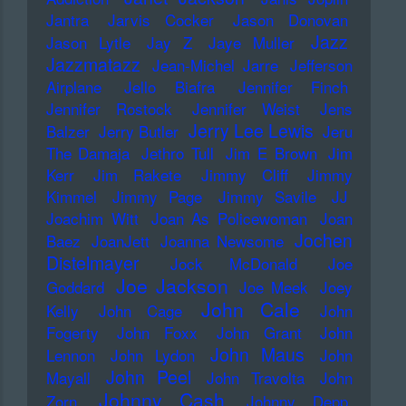
Jantra
Jarvis Cocker
Jason Donovan
Jazz
Jason Lytle
Jay Z
Jaye Muller
Jazzmatazz
Jean-Michel Jarre
Jefferson
Airplane
Jello Biafra
Jennifer Finch
Jennifer Rostock
Jennifer Weist
Jens
Jerry Lee Lewis
Balzer
Jerry Butler
Jeru
The Damaja
Jethro Tull
Jim E Brown
Jim
Kerr
Jim Rakete
Jimmy Cliff
Jimmy
Kimmel
Jimmy Page
Jimmy Savile
JJ
Joachim Witt
Joan As Policewoman
Joan
Jochen
Baez
JoanJett
Joanna Newsome
Distelmayer
Jock McDonald
Joe
Joe Jackson
Goddard
Joe Meek
Joey
John Cale
Kelly
John Cage
John
Fogerty
John Foxx
John Grant
John
John Maus
Lennon
John Lydon
John
John Peel
Mayall
John Travolta
John
Johnny Cash
Zorn
Johnny Depp