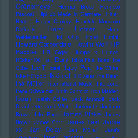
Grönemeyer
Herman Brood
Hermeto
Pascoal
HipHop Made in Germany
Hitler
Hitster
Holger Czukay
Honolulu Mountain
Horst Lichter
Daffodils
Horst
Weidenmüller
Hot Chip
Hotel Rimini
Howard Carpendale
Howlin Wolf
HP
Baxxter
HR Giger
Humpe & Humpe
Ian Dury
Hüsker Dü
Ibiza Final Boss
Ice
Iggy Pop
Ice-T
Cube
Ideal
Ike White
Ikkimel
Ikke Hüftgold
Il Civetto
Ina Deter
Ina Müller
International Music
Interzone
Irene Schweizer
Irmin Schmidt
Iron Maiden
Isaak
Isaiah Collier
Jack Antonoff
Jack
DeJohnette
Jack White
Jackmate
Jackson
James Blake
Brown
Jake Bugg
James
James Last
Jamie
Brown
James Carr
xx
Jan Delay
Jan Müller
Jane's
Janet Jackson
Addiction
Janis Joplin