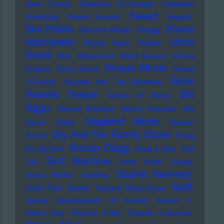
Sean Combs
Sebastian Krumbiegel
Sebastian
Seeed
Studnitzky
Secret Secrets
Sepalot
Sex Pistols
Shane
Seymour Wright
Shaggy
MacGowan
Shirin
Shania Twain
Shellac
David
Sido
Silbermond
Silent Servant
Simina
Simple Minds
Grigoriu
Simon Harris
Sinead
Sister
O'Connor
Siouxsie And The Banshees
Ski
Rosetta Tharpe
Sisters Of Mercy
Aggu
Skinner Brothers
Skinny Pelembe
Sky
Sleaford Mods
Saxon
Slade
Sleater-
Sly And The Family Stone
Kinney
Smag
Snoop Dogg
Pa Dig Selv
Soap & Skin
Soft
Soft Machine
Cell
Sonic Youth
Sonics
Sophia Kennedy
Sonny Rollins
Soolking
Spliff
South Park
Sparks
Spencer Davis Group
Sprints
Squarepusher
St. Vincent
Station 17
Status Quo
Stephan Sulke
Stephen Luscombe