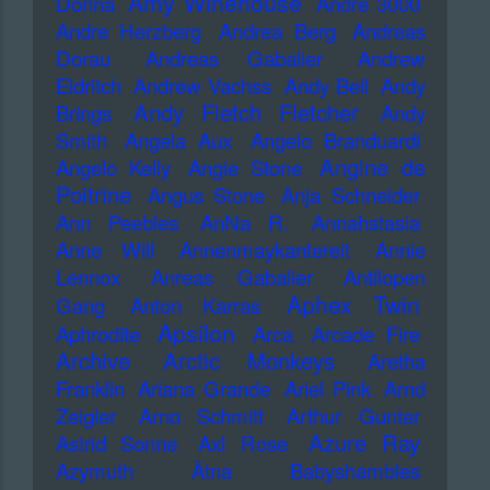
Amy Winehouse
Donna
Andre 3000
Andre Herzberg
Andrea Berg
Andreas
Dorau
Andreas Gabalier
Andrew
Eldritch
Andrew Vachss
Andy Bell
Andy
Andy Fletch Fletcher
Brings
Andy
Smith
Angela Aux
Angelo Branduardi
Angine de
Angelo Kelly
Angie Stone
Poitrine
Angus Stone
Anja Schneider
Ann Peebles
AnNa R.
Annahstasia
Anne Will
Annenmaykantereit
Annie
Lennox
Anreas Gabalier
Antilopen
Aphex Twin
Gang
Anton Karras
Apsilon
Aphrodite
Arca
Arcade Fire
Archive
Arctic Monkeys
Aretha
Franklin
Ariana Grande
Ariel Pink
Arnd
Zeigler
Arno Schmitt
Arthur Gunter
Azure Ray
Astrid Sonne
Axl Rose
Azymuth
Ätna
Babyshambles