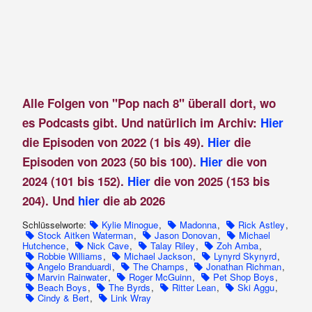
Alle Folgen von "Pop nach 8" überall dort, wo
es Podcasts gibt. Und natürlich im Archiv:
Hier
die Episoden von 2022 (1 bis 49).
Hier
die
Episoden von 2023 (50 bis 100).
Hier
die von
2024 (101 bis 152).
Hier
die von 2025 (153 bis
204). Und
hier
die ab 2026
Schlüsselworte:
Kylie Minogue
,
Madonna
,
Rick Astley
,
Stock Aitken Waterman
,
Jason Donovan
,
Michael
Hutchence
,
Nick Cave
,
Talay Riley
,
Zoh Amba
,
Robbie Williams
,
Michael Jackson
,
Lynyrd Skynyrd
,
Angelo Branduardi
,
The Champs
,
Jonathan Richman
,
Marvin Rainwater
,
Roger McGuinn
,
Pet Shop Boys
,
Beach Boys
,
The Byrds
,
Ritter Lean
,
Ski Aggu
,
Cindy & Bert
,
Link Wray