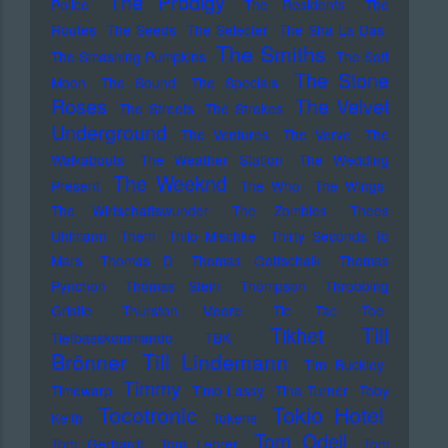
The Prodigy
Police
The Residents
The
Routes
The Seeds
The Selecter
The Sha La Das
The Smiths
The Smashing Pumpkins
The Soft
The Stone
Moon
The Sound
The Specials
Roses
The Velvet
The Streets
The Strokes
Underground
The Ventures
The Verve
The
Walkabouts
The Weather Station
The Wedding
The Weeknd
Present
The Who
The Wings
The Wirtschaftswunder
The Zombies
Thees
Uhlmann
Them
Thilo Mischke
Thirty Seconds To
Mars
Thomas D
Thomas Gottschalk
Thomas
Pynchon
Thomas Stein
Thompson
Throbbing
Gristle
Thurston Moore
Tic Tac Toe
Till
Tikhet
Tiefbasskommando TBK
Brönner
Till Lindemann
Tim Buckley
Timmy
Timewarp
Timo Lassy
Tina Turner
Toby
Tocotronic
Tokio Hotel
Keith
Tokens
Tom Odell
Tom Gerhardt
Tom Lehrer
Tom