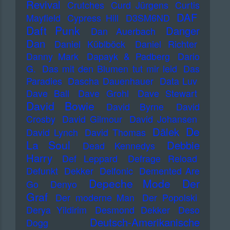
Revival
Crutches
Curd Jürgens
Curtis
DAF
Mayfield
Cypress Hill
D3SM6ND
Daft Punk
Danger
Dan Auerbach
Dan
Daniel Küblböck
Daniel Richter
Danny Mark
Dapayk & Padberg
Dario
G.
Das mit den Blumen tut mir leid
Das
Paradies
Dascha Dauenhauer
Data Luv
Dave Ball
Dave Grohl
Dave Stewart
David Bowie
David Byrne
David
Crosby
David Gilmour
David Johansen
De
Dälek
David Lynch
David Thomas
La Soul
Debbie
Dead Kennedys
Harry
Def Leppard
Defrage Reload
Defunkt
Dekker
Delfonic
Demented Are
Depeche Mode
Der
Go
Denyo
Graf
Der moderne Man
Der Popolski
Derya Yildirim
Desmond Dekker
Deso
Deutsch-Amerikanische
Dogg