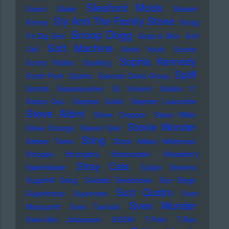
Sleaford Mods
Saxon
Slade
Sleater-
Sly And The Family Stone
Kinney
Smag
Snoop Dogg
Pa Dig Selv
Soap & Skin
Soft
Soft Machine
Cell
Sonic Youth
Sonics
Sophia Kennedy
Sonny Rollins
Soolking
Spliff
South Park
Sparks
Spencer Davis Group
Sprints
Squarepusher
St. Vincent
Station 17
Status Quo
Stephan Sulke
Stephen Luscombe
Steve Albini
Steve Cropper
Steve Miller
Stevie Wonder
Steve Strange
Steven Tyler
Sting
Stieber Twins
Stock Aitken Waterman
Stooges
Stranglers
Stratocaster
Strawberry
Stray Cats
Switchblade
Sufjan Stevens
Sugarhill Gang
Suicidal Tendencies
Sun Diego
Suzi Quatro
Supertramp
Supremes
Sven
Sven Wunder
Marquardt
Sven Tasnadi
Sven-Ake Johansson
SXSW
T-Pain
T.Rex