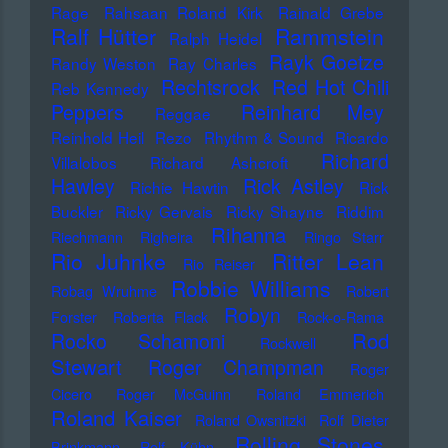
Rage
Rahsaan Roland Kirk
Rainald Grebe
Ralf Hütter
Rammstein
Ralph Heidel
Rayk Goetze
Randy Weston
Ray Charles
Rechtsrock
Red Hot Chili
Reb Kennedy
Peppers
Reinhard Mey
Reggae
Reinhold Heil
Rezo
Rhythm & Sound
Ricardo
Richard
Villalobos
Richard Ashcroft
Hawley
Rick Astley
Richie Hawtin
Rick
Buckler
Ricky Gervais
Ricky Shayne
Riddim
Rihanna
Riechmann
Righeira
Ringo Starr
Rio Juhnke
Ritter Lean
Rio Reiser
Robbie Williams
Robag Wruhme
Robert
Robyn
Forster
Roberta Flack
Rock-o-Rama
Rod
Rocko Schamoni
Rockwell
Stewart
Roger Champman
Roger
Cicero
Roger McGuinn
Roland Emmerich
Roland Kaiser
Roland Owsnitzki
Rolf Dieter
Rolling Stones
Brinkmann
Rolf Kühn