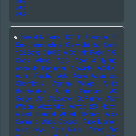
2024
2023
2022
40
Sweat & Tears
!K7
11 Freunde
Sekunden ohne Gewicht
50 Cent
102 Boyz
01099
A Certain Ratio
A.G.
Abba
Cook
ABC
Abor & Tynna
AC/DC
Absolute Beginner
Abwärts
Advanced
Achim Reichel
Ada
Adele
Chemistry
Afghan Whigs
Afrika
Bambaataa
Afrob
Afroman
AG
Geige
Air
Alabaster DePlume
Alan
Alfred 23 Harth
Wilson
Alexandra
Alfred Brendel
Alfred Hilsberg
Alice
Alice Cooper
Coltrane
Alice Merton
Alicia Keys
Alma Naidu
Althea And