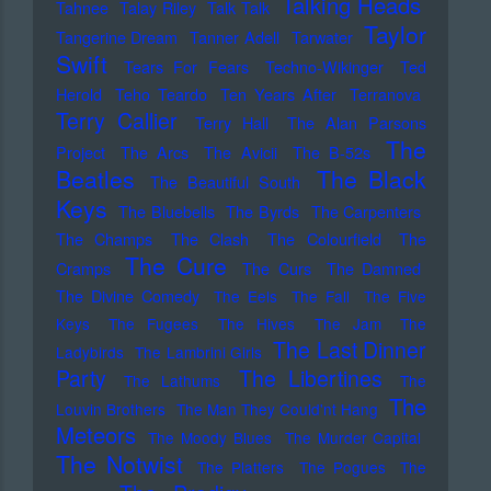
Talking Heads
Tahnee
Talay Riley
Talk Talk
Taylor
Tangerine Dream
Tanner Adell
Tarwater
Swift
Tears For Fears
Techno-Wikinger
Ted
Herold
Teho Teardo
Ten Years After
Terranova
Terry Callier
Terry Hall
The Alan Parsons
The
Project
The Arcs
The Avicii
The B-52s
Beatles
The Black
The Beautiful South
Keys
The Bluebells
The Byrds
The Carpenters
The Champs
The Clash
The Colourfield
The
The Cure
Cramps
The Curs
The Damned
The Divine Comedy
The Eels
The Fall
The Five
Keys
The Fugees
The Hives
The Jam
The
The Last Dinner
Ladybirds
The Lambrini Girls
Party
The Libertines
The Lathums
The
The
Louvin Brothers
The Man They Could'nt Hang
Meteors
The Moody Blues
The Murder Capital
The Notwist
The Platters
The Pogues
The