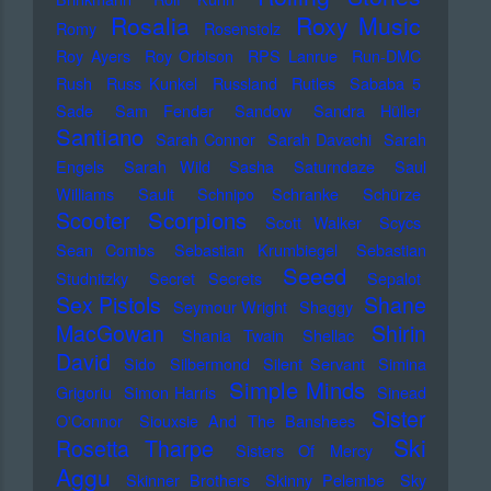
Rosalia
Roxy Music
Romy
Rosenstolz
Roy Ayers
Roy Orbison
RPS Lanrue
Run-DMC
Rush
Russ Kunkel
Russland
Rutles
Sababa 5
Sade
Sam Fender
Sandow
Sandra Hüller
Santiano
Sarah Connor
Sarah Davachi
Sarah
Engels
Sarah Wild
Sasha
Saturndaze
Saul
Williams
Sault
Schnipo Schranke
Schürze
Scorpions
Scooter
Scott Walker
Scycs
Sean Combs
Sebastian Krumbiegel
Sebastian
Seeed
Studnitzky
Secret Secrets
Sepalot
Sex Pistols
Shane
Seymour Wright
Shaggy
MacGowan
Shirin
Shania Twain
Shellac
David
Sido
Silbermond
Silent Servant
Simina
Simple Minds
Grigoriu
Simon Harris
Sinead
Sister
O'Connor
Siouxsie And The Banshees
Ski
Rosetta Tharpe
Sisters Of Mercy
Aggu
Skinner Brothers
Skinny Pelembe
Sky