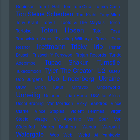
Robinson
Tom T. Hall
Tom Tom Club
Tommy Cash
Ton Steine Scherben
Toni Krahl
Tony Allen
Tony Krahl
Tony-L
Toots & The Maytals
Torch
Toten Hosen
Tortoise
Toto
Toya
Transvision Vamp
Traveling Wilburys
Travis
Trent
Trettmann
Trio
Tricky
Reznor
Tristan
Brusch
Tristwch Y Fenywod
Trojan Records
Tunde
Tupac Shakur
Turnstile
Adebimpe
U2
Tyler The Creator
Tuxedomoon
UB40
Udo Lindenberg
Ukraine
Udo Jürgens
UKW
Ulrich Tukur
Ultravox
Underworld
Unheilig
Unionen
Uriah Heep
USA for Africa
Uschi Brüning
Van Morrison
Vicky Leandros
Vince
Clarke
Vince Staples
Violent Femmes
Virgin
Steele
Visage
Viv Albertine
Von Spar
Von
Südenfed
Walker Brothers
Wanda
Warpaint
Watergate
Web Web
Weird Al Yankovic