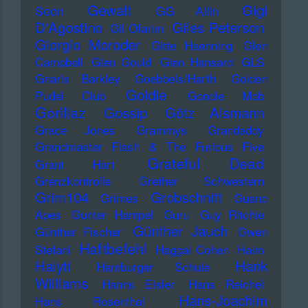
Gewalt
Gigi
Soon
GG Allin
D'Agostino
Giles Peterson
Gil Ofarim
Giorgio Moroder
Gitte Haenning
Glen
Campbell
Glen Gould
Glen Hansard
GLS
Gnarls Barkley
Goebbels/Harth
Golden
Goldie
Pudel Club
Goodie Mob
Gorillaz
Gossip
Götz Alsmann
Grace Jones
Grammys
Grandaddy
Grandmaster Flash & The Furious Five
Grateful Dead
Grant Hart
Grenzkontrolle
Grether Schwestern
Grim104
Grobschnitt
Grimes
Guano
Apes
Gunter Hampel
Guru
Guy Ritchie
Günther Jauch
Günther Fischer
Gwen
Haftbefehl
Stefani
Haggai Cohen
Haim
Haiyti
Hank
Hamburger Schule
Williams
Hanns Eisler
Hans Reichel
Hans-Joachim
Hans Rosenthal