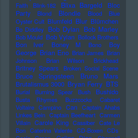
Blixa Bargeld
Bloc
Faith
Blink-182
Blondie
Party
Blond
Blood
Blue
Blur
Blumfeld
Blümchen
Oyster Cult
Bob Dylan
Bob Marley
Bo Diddley
Bob Vylan
Bob Mould
Bollock Brothers
Bon Iver
Boney M
Boy
Bono
Brian Eno
George
Brian James
Brian
Johnson
Brian Wilson
Brickhead
Britney Spears
Broken Social Scene
Bruce Springsteen
Bruno Mars
Bryan Ferry
BTS
Brutalismus 3000
Bushido
Burial
Burning Spear
Bush
Busta Rhymes
Buzzcocks
Cabaret
Can
Voltaire
Campino
Captain Ahabs
Linkes Bein
Captain Beefheart
Carmen
Carole King
Villain
Cassiber
Cate Le
Bon
Caterina Valente
CD-Boxen
CDs
Celine Dion