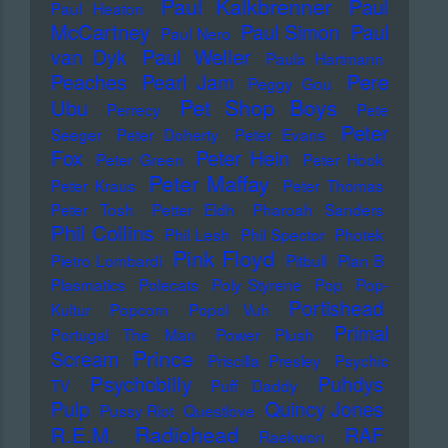
Paul Kalkbrenner
Paul
Paul Heaton
McCartney
Paul Simon
Paul
Paul Nero
Paul Weller
van Dyk
Paula Hartmann
Pere
Peaches
Pearl Jam
Peggy Gou
Pet Shop Boys
Ubu
Perrecy
Pete
Peter
Seeger
Peter Doherty
Peter Evans
Fox
Peter Hein
Peter Green
Peter Hook
Peter Maffay
Peter Kraus
Peter Thomas
Peter Tosh
Petter Eldh
Pharoah Sanders
Phil Collins
Phil Lesh
Phil Spector
Photek
Pink Floyd
Pietro Lombardi
Pitbull
Plan B
Plasmatics
Polecats
Poly Styrene
Pop
Pop-
Portishead
Kultur
Popcorn
Popol Vuh
Primal
Portugal The Man
Power Plush
Prince
Scream
Priscilla Presley
Psychic
Psychobilly
Puhdys
TV
Puff Daddy
Pulp
Quincy Jones
Pussy Riot
Questlove
Radiohead
R.E.M.
RAF
Raekwon