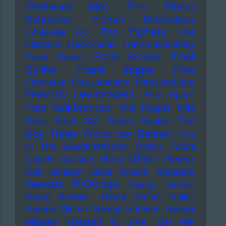
Fler
Fleetwood Mac
Florian
Schneider
Florian Silbereisen
Foo Fighters
Fontaines DC
Fran
Lebowitz
Frank Farian
Frank Laufenberg
Frank Sinatra
Frank
Frank Ocean
Frank Zappa
Spilker
Franz
Ferdinand
Frau Lehmann
Fred und Luna
Friedrich Liechtenstein
Fritz Egner
Fritz Kalkbrenner
Fritz Puppel
Fritzi
Fun
Ernst
Front 242
Fuerza Regida
Boy Three
Funny van Dannen
Fury
In The Slaughterhouse
Fusion
Future
Gary Glitter
Geese
Islands
Galliano
Genesis
Geir Jenssen
Gene Vincent
Genesis P-Orridge
Georg Danzer
Georg Kreisler
Georg Stefan Troller
George Clinton
George Harrison
George
Gestalt et Jive
Michael
Get Well