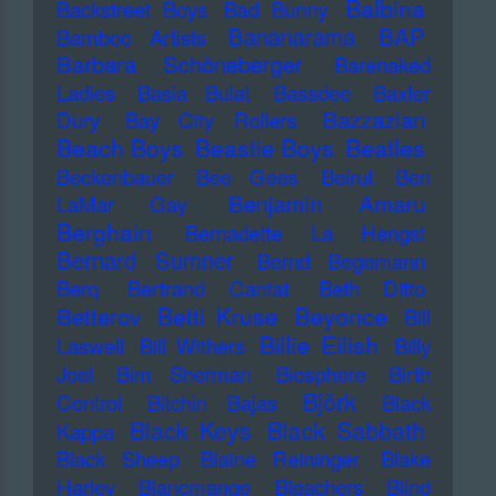
Balbina
Backstreet Boys
Bad Bunny
Bananarama
BAP
Bamboo Artists
Barbara Schöneberger
Barenaked
Ladies
Basia Bulat
Bassdee
Baxter
Bazzazian
Dury
Bay City Rollers
Beach Boys
Beastie Boys
Beatles
Beckenbauer
Bee Gees
Beirut
Ben
Benjamin Amaru
LaMar Gay
Berghain
Bernadette La Hengst
Bernard Sumner
Bernd Begemann
Berq
Bertrand Cantat
Beth Ditto
Betti Kruse
Beyonce
Betterov
Bill
Billie Eilish
Laswell
Bill Withers
Billy
Joel
Bim Sherman
Biosphere
Birth
Björk
Control
Bitchin Bajas
Black
Black Keys
Black Sabbath
Kappa
Black Sheep
Blaine Reininger
Blake
Harley
Blancmange
Bleachers
Blind