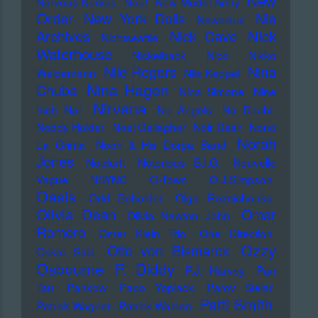
New
Nervous Norvus
Neu!
New Model Army
Order
New York Dolls
Nia
Newcleus
Nick
Archives
Nick Cave
Nichtseattle
Waterhouse
Nickelback
Nico
Nikko
Nile Rogers
Nina
Weidemann
Nils Keppel
Nina Hagen
Chuba
Nina Simone
Nine
Nirvana
Inch Nail
No Angels
No Doubt
Noddy Holder
Noel Gallagher
Noir Désir
Nono
Norah
La Grinta
Noori & His Dorpa Band
Jones
Notdurft
Notorious B.I.G.
Nouvelle
Vague
NSYNC
O-Town
O.J.Simpson
Oasis
Odd Beholder
Olga Reznichenko
Olivia Dean
Omar
Olivia Newton John
Romero
Omer Klein Trio
One Direction
Ozzy
Otto von Bismarck
Oskar Sala
Osbourne
P. Diddy
P.J. Harvey
Pan
Tau
Pankow
Papo Yoplack
Parov Stelar
Patti Smith
Patrick Wagner
Patrick Walden