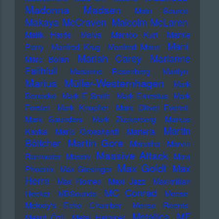
Madonna
Madsen
Main Source
Makaya McCraven
Malcolm McLaren
Malik Harris
Malva
Mambo Kurt
Mamie
Mani
Perry
Manfred Krug
Manfred Mann
Mariah Carey
Marianne
Marc Bolan
Faithfull
Marianne Rosenberg
Marilyn
Marius Müller-Westernhagen
Mark
Benecke
Mark E Smith
Mark Ernestus
Mark
Forster
Mark Knopfler
Mark Oliver Everett
Mark Saunders
Mark Zuckerberg
Markus
Martin
Kavka
Marlo Grosshardt
Marteria
Martin Gore
Böttcher
Marusha
Marvin
Massive Attack
Rainwater
Massiv
Mavi
Max Goldt
Max
Phoenix
Max Giesinger
Herre
Max Romeo
Maxi Jazz
Maximilian
MC Conrad
Hecker
MBSounds
Meese
Melody's Echo Chamber
Mense Reents
Metallica
MF
Mesut Özil
Metal Hammer