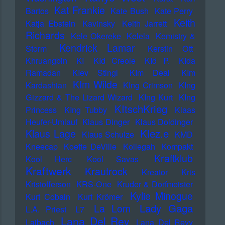
Kat Frankie
Bartos
Kate Bush
Kate Perry
Keith
Katja Ebstein
Kavinsky
Keith Jarrett
Richards
Kele Okereke
Kelela
Kemistry &
Kendrick Lamar
Storm
Kerstin Ott
Khruangbin
KI
KId Creole
KId P.
KIda
Ramadan
KIev Stingl
KIm Deal
KIm
KIm Wilde
Kardashian
KIng Crimson
KIng
Gizzard & The Lizard Wizard
KIng Kurt
KIng
KItschKrieg
Princess
KIng Tubby
Klaas
Heufer-Umlauf
Klaus Dinger
Klaus Doldinger
Klez.e
Klaus Lage
Klaus Schulze
KMD
Kneecap
Koefte DeVille
Kollegah
Kompakt
Kraftklub
Kool Herc
Kool Savas
Kraftwerk
Krautrock
Kreator
Kris
Kristofferson
KRS-One
Kruder & Dorfmeister
Kylie Minogue
Kurt Cobain
Kurt Krömer
Lady Gaga
La Lom
L.A. Priest
L7
Lana Del Rey
Laibach
Lana Del Reyy