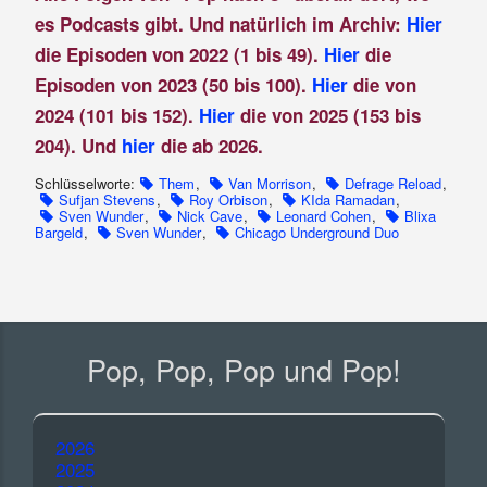
es Podcasts gibt. Und natürlich im Archiv:
Hier
die Episoden von 2022 (1 bis 49).
Hier
die
Episoden von 2023 (50 bis 100).
Hier
die von
2024 (101 bis 152).
Hier
die von 2025 (153 bis
204). Und
hier
die ab 2026.
Schlüsselworte:
Them
,
Van Morrison
,
Defrage Reload
,
Sufjan Stevens
,
Roy Orbison
,
KIda Ramadan
,
Sven Wunder
,
Nick Cave
,
Leonard Cohen
,
Blixa
Bargeld
,
Sven Wunder
,
Chicago Underground Duo
Pop, Pop, Pop und Pop!
2026
2025