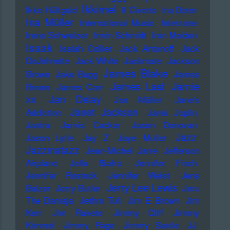
Ikkimel
Ikke Hüftgold
Il Civetto
Ina Deter
Ina Müller
International Music
Interzone
Irene Schweizer
Irmin Schmidt
Iron Maiden
Isaak
Isaiah Collier
Jack Antonoff
Jack
DeJohnette
Jack White
Jackmate
Jackson
James Blake
Brown
Jake Bugg
James
James Last
Jamie
Brown
James Carr
xx
Jan Delay
Jan Müller
Jane's
Janet Jackson
Addiction
Janis Joplin
Jantra
Jarvis Cocker
Jason Donovan
Jazz
Jason Lytle
Jay Z
Jaye Muller
Jazzmatazz
Jean-Michel Jarre
Jefferson
Airplane
Jello Biafra
Jennifer Finch
Jennifer Rostock
Jennifer Weist
Jens
Jerry Lee Lewis
Balzer
Jerry Butler
Jeru
The Damaja
Jethro Tull
Jim E Brown
Jim
Kerr
Jim Rakete
Jimmy Cliff
Jimmy
Kimmel
Jimmy Page
Jimmy Savile
JJ