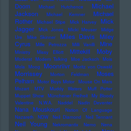
Michael
Doom
Michael Hutchence
Jackson
Michael
Michael Kemner
Mick
Rother
Michael Stipe
Mick Harvey
Jagger
Mick Jones
Micki Meuser
Midge
Miles Davis
Miley
Ure
Mike Skinner
Cyrus
Mine
Mille Petrozza
Milli Vanilli
Moby
Mittekill
Ministry
Missy Elliott
Moderat
Modern Talking
Moe Jacksch
Mois
Moonriivr
Mola
Moog
Moritz von Oswald
Morrissey
Moses
Morton Feldman
Pelham
Motor Boys Motor
Mouse On Mars
Mozart
MTV
Muddy Waters
Muff Potter
Muppet Show
Münchener Freiheit
My Bloody
Valentine
N.W.A.
Naddel
Nadin Deventer
Nana Mouskouri
Nation Of Language
Nazareth
NDW
Neil Diamond
Neil Tennant
Neil Young
Nekromantix
Nemo
Nena