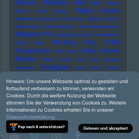
Westbam
WeJazz
Wet Leg
Wham
Wiglaf Droste
Wham!
White Stripes
Wildecker Herzbuben
Will Ferrell
William Shatner
Willie Nelson
Wolf Biermann
Wolf Wondratschek
Wolfgang Flür
Wolfgang Zechner
Woodstock
Wu-Tang Clan
X-Mal
World Party
Xatar
Xavier
Deutschland
X-Ray Spex
Naidoo
Yassin
Yeule
Yoko Ono
Yousuke
Yungblud
Yukimatsu
Yves Tumor
Z-Pain
Zah1de
Zach Condon
Zaho De Sagazan
Hinweis:
Um unsere Webseite optimal zu gestalten und
Zoh Amba
Zartmann
Zaz
Zick Zack Records
fortlaufend verbessern zu können, verwenden wir
Zombies
Zoot Money
Zugezogen Maskulin
Cookies. Durch die weitere Nutzung der Webseite
stimmen Sie der Verwendung von Cookies zu. Weitere
Informationen zu Cookies erhalten Sie in unserer
RSS Feed
Datenschutzerklärung
.
Pop nach 8 unterstützen?
Gelesen und akzeptiert