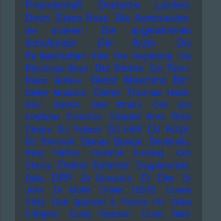
Freundschaft
Deutsche Laichen
Devo
Die Aeronauten
Diana Ross
Die angefahrenen
die anderen
Die Ärzte
Schulkinder
Die
Fantastischen Vier
Die Regierung
Die
Die Sterne
Rhythmus Boys
Die Türen
Dieter Maschine Birr
Dieter Bohlen
Dieter Thomas Heck
Dieter Moebius
DiIV
DIKKA
Dire Straits
Dirk von
Lowtzow
Disarstar
Disaster Area
Dixie
DJ Koze
DJ Hell
Chicks
DJ Fetisch
DJ Tomcraft
Django Django
Doctorella
Dolly Parton
Dominik Eulberg
Don
Donna Summer
Cherry
Dopplereffekt
Dr Dre
DPP
Dota
Dr Demento
Dr
John
Dr Motte
Drake
DSDS
Duane
Eddy
Dub Spencer & Trance Hill
Duke
Ellington
Duke Pearson
Duke Reid