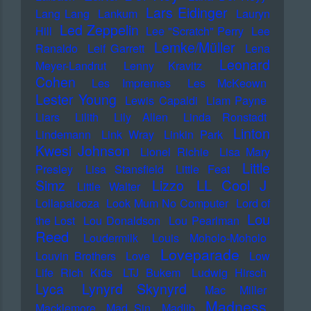
Lars Eidinger
Lang Lang
Lankum
Lauryn
Led Zeppelin
Hill
Lee "Scratch" Perry
Lee
Lemke/Müller
Ranaldo
Leif Garrett
Lena
Leonard
Meyer-Landrut
Lenny Kravitz
Cohen
Les Impremes
Les McKeown
Lester Young
Lewis Capaldi
Liam Payne
Liars
Lilith
Lily Allen
Linda Ronstadt
Linton
Lindemann
Link Wray
Linkin Park
Kwesi Johnson
Lionel Richie
Lisa Mary
Little
Presley
Lisa Stansfield
Little Feat
LL Cool J
Simz
Lizzo
Little Walter
Lollapalooza
Look Mum No Computer
Lord of
Lou
the Lost
Lou Donaldson
Lou Pearlman
Reed
Loudermilk
Louis Moholo-Moholo
Loveparade
Louvin Brothers
Love
Low
Life Rich Kids
LTJ Bukem
Ludwig Hirsch
Lyca
Lynyrd Skynyrd
Mac Miller
Madness
Macklemore
Mad Sin
Madlib