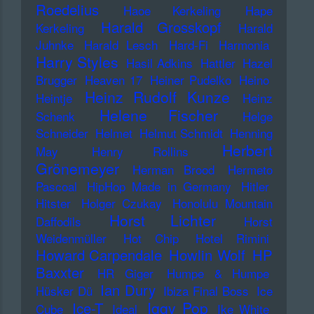
Roedelius
Haoe Kerkeling
Hape
Harald Grosskopf
Kerkeling
Harald
Juhnke
Harald Lesch
Hard-Fi
Harmonia
Harry Styles
Hasil Adkins
Hattler
Hazel
Brugger
Heaven 17
Heiner Pudelko
Heino
Heinz Rudolf Kunze
Heintje
Heinz
Helene Fischer
Schenk
Helge
Schneider
Helmet
Helmut Schmidt
Henning
Herbert
May
Henry Rollins
Grönemeyer
Herman Brood
Hermeto
Pascoal
HipHop Made in Germany
Hitler
Hitster
Holger Czukay
Honolulu Mountain
Horst Lichter
Daffodils
Horst
Weidenmüller
Hot Chip
Hotel Rimini
Howard Carpendale
Howlin Wolf
HP
Baxxter
HR Giger
Humpe & Humpe
Ian Dury
Hüsker Dü
Ibiza Final Boss
Ice
Iggy Pop
Ice-T
Cube
Ideal
Ike White