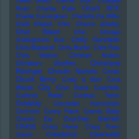
Ceelo Green
Chappell
Charli XCX
Roan
Charley Pride
Charlie Cunningham
Charlotte De Witte
Cheb Khaled
Cher
Cherno Jobatey
Chet Baker
Chic
Chicago
Chilly Gonzales
Underground Duo
Chris Blackwell
Chris Martin
Chris Rea
Chris Watson
Christian Anders
Christiane
Christian Steiffen
Rösinger
Christin Nichols
Christl
Chuck Berry
Cindy & Bert
Circa
City
Waves
Clive Davis
Coachella
Cockney Rebel
Cocteau Twins
Coldplay
Comedian Harmonists
Common
Conny Plank
Cosmic Baby
Courtney Barnett
Cosmic Ear
CRASS
Crazy Horse
Crazy Town
Creedence Clearwater
Cream