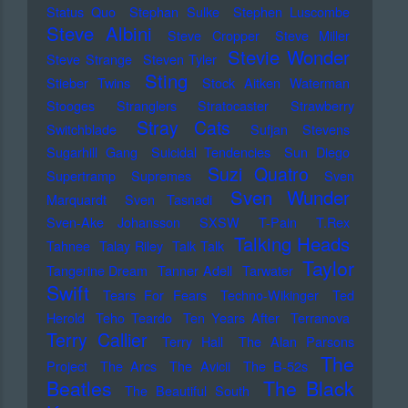
Status Quo
Stephan Sulke
Stephen Luscombe
Steve Albini
Steve Cropper
Steve Miller
Stevie Wonder
Steve Strange
Steven Tyler
Sting
Stieber Twins
Stock Aitken Waterman
Stooges
Stranglers
Stratocaster
Strawberry
Stray Cats
Switchblade
Sufjan Stevens
Sugarhill Gang
Suicidal Tendencies
Sun Diego
Suzi Quatro
Supertramp
Supremes
Sven
Sven Wunder
Marquardt
Sven Tasnadi
Sven-Ake Johansson
SXSW
T-Pain
T.Rex
Talking Heads
Tahnee
Talay Riley
Talk Talk
Taylor
Tangerine Dream
Tanner Adell
Tarwater
Swift
Tears For Fears
Techno-Wikinger
Ted
Herold
Teho Teardo
Ten Years After
Terranova
Terry Callier
Terry Hall
The Alan Parsons
The
Project
The Arcs
The Avicii
The B-52s
Beatles
The Black
The Beautiful South