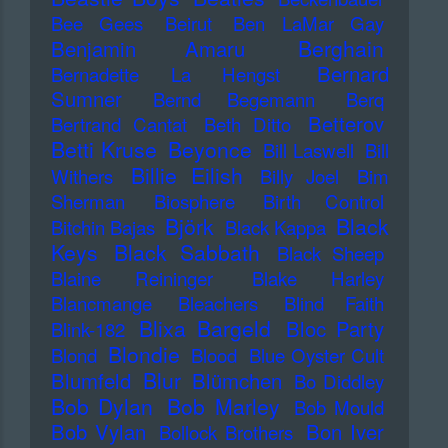
Bee Gees
Beirut
Ben LaMar Gay
Berghain
Benjamin Amaru
Bernard
Bernadette La Hengst
Sumner
Bernd Begemann
Berq
Betterov
Bertrand Cantat
Beth Ditto
Betti Kruse
Beyonce
Bill Laswell
Bill
Billie Eilish
Withers
Billy Joel
Bim
Sherman
Biosphere
Birth Control
Björk
Black
Bitchin Bajas
Black Kappa
Keys
Black Sabbath
Black Sheep
Blaine Reininger
Blake Harley
Blancmange
Bleachers
Blind Faith
Blixa Bargeld
Bloc Party
Blink-182
Blondie
Blond
Blood
Blue Oyster Cult
Blur
Blumfeld
Blümchen
Bo Diddley
Bob Dylan
Bob Marley
Bob Mould
Bob Vylan
Bon Iver
Bollock Brothers