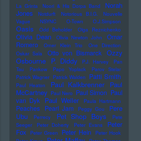
Norah
La Grinta
Noori & His Dorpa Band
Jones
Notdurft
Notorious B.I.G.
Nouvelle
Vague
NSYNC
O-Town
O.J.Simpson
Oasis
Odd Beholder
Olga Reznichenko
Olivia Dean
Omar
Olivia Newton John
Romero
Omer Klein Trio
One Direction
Ozzy
Otto von Bismarck
Oskar Sala
Osbourne
P. Diddy
P.J. Harvey
Pan
Tau
Pankow
Papo Yoplack
Parov Stelar
Patti Smith
Patrick Wagner
Patrick Walden
Paul Kalkbrenner
Paul
Paul Heaton
McCartney
Paul Simon
Paul
Paul Nero
Paul Weller
van Dyk
Paula Hartmann
Pere
Peaches
Pearl Jam
Peggy Gou
Pet Shop Boys
Ubu
Perrecy
Pete
Peter
Seeger
Peter Doherty
Peter Evans
Fox
Peter Hein
Peter Green
Peter Hook
Peter Maffay
Peter Kraus
Peter Thomas