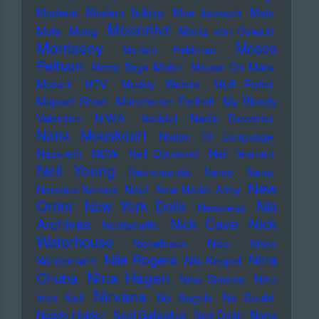
Moderat
Modern Talking
Moe Jacksch
Mois
Moonriivr
Mola
Moog
Moritz von Oswald
Morrissey
Moses
Morton Feldman
Pelham
Motor Boys Motor
Mouse On Mars
Mozart
MTV
Muddy Waters
Muff Potter
Muppet Show
Münchener Freiheit
My Bloody
Valentine
N.W.A.
Naddel
Nadin Deventer
Nana Mouskouri
Nation Of Language
Nazareth
NDW
Neil Diamond
Neil Tennant
Neil Young
Nekromantix
Nemo
Nena
New
Nervous Norvus
Neu!
New Model Army
Order
New York Dolls
Nia
Newcleus
Nick
Archives
Nick Cave
Nichtseattle
Waterhouse
Nickelback
Nico
Nikko
Nile Rogers
Nina
Weidemann
Nils Keppel
Nina Hagen
Chuba
Nina Simone
Nine
Nirvana
Inch Nail
No Angels
No Doubt
Noddy Holder
Noel Gallagher
Noir Désir
Nono