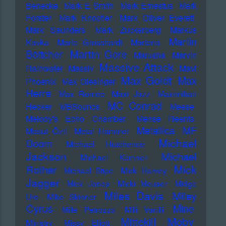
Benecke
Mark E Smith
Mark Ernestus
Mark
Forster
Mark Knopfler
Mark Oliver Everett
Mark Saunders
Mark Zuckerberg
Markus
Martin
Kavka
Marlo Grosshardt
Marteria
Martin Gore
Böttcher
Marusha
Marvin
Massive Attack
Rainwater
Massiv
Mavi
Max Goldt
Max
Phoenix
Max Giesinger
Herre
Max Romeo
Maxi Jazz
Maximilian
MC Conrad
Hecker
MBSounds
Meese
Melody's Echo Chamber
Mense Reents
Metallica
MF
Mesut Özil
Metal Hammer
Michael
Doom
Michael Hutchence
Jackson
Michael
Michael Kemner
Mick
Rother
Michael Stipe
Mick Harvey
Jagger
Mick Jones
Micki Meuser
Midge
Miles Davis
Miley
Ure
Mike Skinner
Cyrus
Mine
Mille Petrozza
Milli Vanilli
Moby
Mittekill
Ministry
Missy Elliott