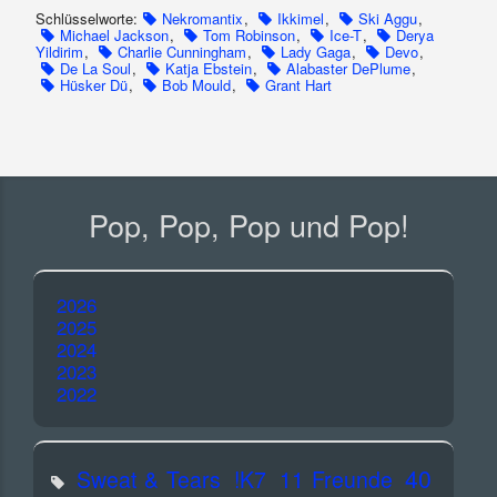
Schlüsselworte:
Nekromantix
,
Ikkimel
,
Ski Aggu
,
Michael Jackson
,
Tom Robinson
,
Ice-T
,
Derya
Yildirim
,
Charlie Cunningham
,
Lady Gaga
,
Devo
,
De La Soul
,
Katja Ebstein
,
Alabaster DePlume
,
Hüsker Dü
,
Bob Mould
,
Grant Hart
Pop, Pop, Pop und Pop!
2026
2025
2024
2023
2022
40
Sweat & Tears
!K7
11 Freunde