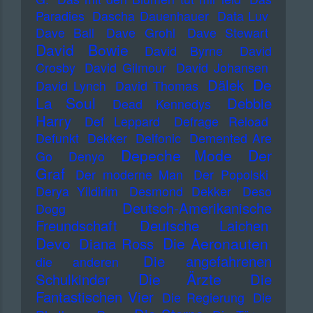
Paradies
Dascha Dauenhauer
Data Luv
Dave Ball
Dave Grohl
Dave Stewart
David Bowie
David Byrne
David
Crosby
David Gilmour
David Johansen
De
Dälek
David Lynch
David Thomas
La Soul
Debbie
Dead Kennedys
Harry
Def Leppard
Defrage Reload
Defunkt
Dekker
Delfonic
Demented Are
Depeche Mode
Der
Go
Denyo
Graf
Der moderne Man
Der Popolski
Derya Yildirim
Desmond Dekker
Deso
Deutsch-Amerikanische
Dogg
Freundschaft
Deutsche Laichen
Devo
Die Aeronauten
Diana Ross
Die angefahrenen
die anderen
Die Ärzte
Schulkinder
Die
Fantastischen Vier
Die Regierung
Die