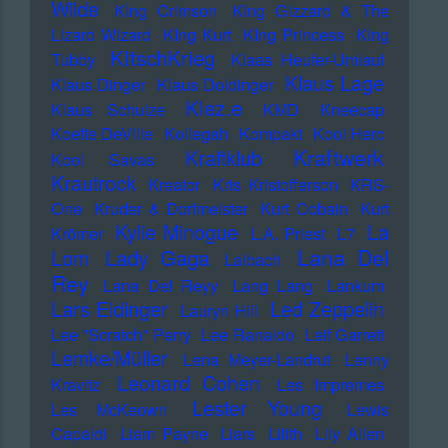
Wilde
KIng Crimson
KIng Gizzard & The
Lizard Wizard
KIng Kurt
KIng Princess
KIng
KItschKrieg
Tubby
Klaas Heufer-Umlauf
Klaus Lage
Klaus Dinger
Klaus Doldinger
Klez.e
Klaus Schulze
KMD
Kneecap
Koefte DeVille
Kollegah
Kompakt
Kool Herc
Kraftwerk
Kraftklub
Kool Savas
Krautrock
Kreator
Kris Kristofferson
KRS-
One
Kruder & Dorfmeister
Kurt Cobain
Kurt
Kylie Minogue
La
Krömer
L.A. Priest
L7
Lana Del
Lady Gaga
Lom
Laibach
Rey
Lana Del Reyy
Lang Lang
Lankum
Lars Eidinger
Led Zeppelin
Lauryn Hill
Lee "Scratch" Perry
Lee Ranaldo
Leif Garrett
Lemke/Müller
Lena Meyer-Landrut
Lenny
Leonard Cohen
Kravitz
Les Impremes
Lester Young
Les McKeown
Lewis
Capaldi
Liam Payne
Liars
Lilith
Lily Allen