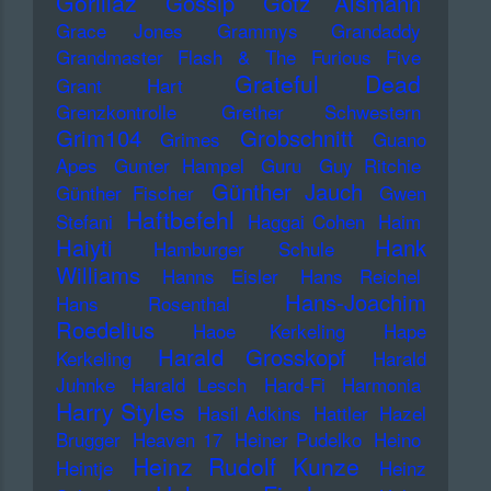
Gorillaz
Gossip
Götz Alsmann
Grace Jones
Grammys
Grandaddy
Grandmaster Flash & The Furious Five
Grateful Dead
Grant Hart
Grenzkontrolle
Grether Schwestern
Grim104
Grobschnitt
Grimes
Guano
Apes
Gunter Hampel
Guru
Guy Ritchie
Günther Jauch
Günther Fischer
Gwen
Haftbefehl
Stefani
Haggai Cohen
Haim
Haiyti
Hank
Hamburger Schule
Williams
Hanns Eisler
Hans Reichel
Hans-Joachim
Hans Rosenthal
Roedelius
Haoe Kerkeling
Hape
Harald Grosskopf
Kerkeling
Harald
Juhnke
Harald Lesch
Hard-Fi
Harmonia
Harry Styles
Hasil Adkins
Hattler
Hazel
Brugger
Heaven 17
Heiner Pudelko
Heino
Heinz Rudolf Kunze
Heintje
Heinz