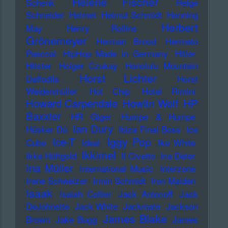
Helene Fischer
Schenk
Helge
Schneider
Helmet
Helmut Schmidt
Henning
Herbert
May
Henry Rollins
Grönemeyer
Herman Brood
Hermeto
Pascoal
HipHop Made in Germany
Hitler
Hitster
Holger Czukay
Honolulu Mountain
Horst Lichter
Daffodils
Horst
Weidenmüller
Hot Chip
Hotel Rimini
Howard Carpendale
Howlin Wolf
HP
Baxxter
HR Giger
Humpe & Humpe
Ian Dury
Hüsker Dü
Ibiza Final Boss
Ice
Iggy Pop
Ice-T
Cube
Ideal
Ike White
Ikkimel
Ikke Hüftgold
Il Civetto
Ina Deter
Ina Müller
International Music
Interzone
Irene Schweizer
Irmin Schmidt
Iron Maiden
Isaak
Isaiah Collier
Jack Antonoff
Jack
DeJohnette
Jack White
Jackmate
Jackson
James Blake
Brown
Jake Bugg
James