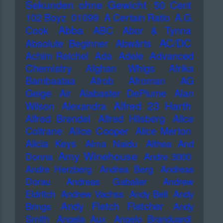
Sekunden ohne Gewicht
50 Cent
102 Boyz
01099
A Certain Ratio
A.G.
Abba
Cook
ABC
Abor & Tynna
AC/DC
Absolute Beginner
Abwärts
Advanced
Achim Reichel
Ada
Adele
Chemistry
Afghan Whigs
Afrika
Bambaataa
Afrob
Afroman
AG
Geige
Air
Alabaster DePlume
Alan
Alfred 23 Harth
Wilson
Alexandra
Alfred Brendel
Alfred Hilsberg
Alice
Alice Cooper
Coltrane
Alice Merton
Alicia Keys
Alma Naidu
Althea And
Amy Winehouse
Donna
Andre 3000
Andre Herzberg
Andrea Berg
Andreas
Dorau
Andreas Gabalier
Andrew
Eldritch
Andrew Vachss
Andy Bell
Andy
Andy Fletch Fletcher
Brings
Andy
Smith
Angela Aux
Angelo Branduardi