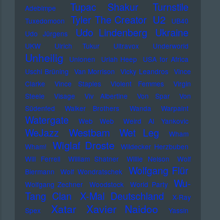
Tupac Shakur
Turnstile
Adebimpe
U2
Tyler The Creator
Tuxedomoon
UB40
Udo Lindenberg
Ukraine
Udo Jürgens
UKW
Ulrich Tukur
Ultravox
Underworld
Unheilig
Unionen
Uriah Heep
USA for Africa
Uschi Brüning
Van Morrison
Vicky Leandros
Vince
Clarke
Vince Staples
Violent Femmes
Virgin
Steele
Visage
Viv Albertine
Von Spar
Von
Südenfed
Walker Brothers
Wanda
Warpaint
Watergate
Web Web
Weird Al Yankovic
Westbam
WeJazz
Wet Leg
Wham
Wiglaf Droste
Wham!
Wildecker Herzbuben
Will Ferrell
William Shatner
Willie Nelson
Wolf
Wolfgang Flür
Biermann
Wolf Wondratschek
Wu-
Wolfgang Zechner
Woodstock
World Party
Tang Clan
X-Mal Deutschland
X-Ray
Xatar
Xavier Naidoo
Spex
Yassin