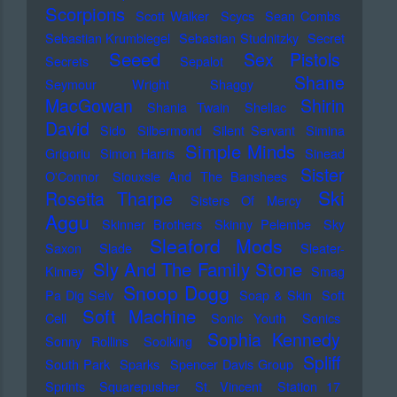
Scorpions
Scott Walker
Scycs
Sean Combs
Sebastian Krumbiegel
Sebastian Studnitzky
Secret
Seeed
Sex Pistols
Secrets
Sepalot
Shane
Seymour Wright
Shaggy
MacGowan
Shirin
Shania Twain
Shellac
David
Sido
Silbermond
Silent Servant
Simina
Simple Minds
Grigoriu
Simon Harris
Sinead
Sister
O'Connor
Siouxsie And The Banshees
Ski
Rosetta Tharpe
Sisters Of Mercy
Aggu
Skinner Brothers
Skinny Pelembe
Sky
Sleaford Mods
Saxon
Slade
Sleater-
Sly And The Family Stone
Kinney
Smag
Snoop Dogg
Pa Dig Selv
Soap & Skin
Soft
Soft Machine
Cell
Sonic Youth
Sonics
Sophia Kennedy
Sonny Rollins
Soolking
Spliff
South Park
Sparks
Spencer Davis Group
Sprints
Squarepusher
St. Vincent
Station 17