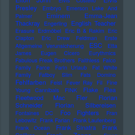
Elvis Costello
Presley
Embryo
Emerson Lake And
Eminem
Emma-Jean
Palmer
Thackray
English Teacher
Engerling
Erasure
Erdmöbel
Eric B & Rakim
Eric
Clapton
Eric Drew Feldman
Erste
ESC
Allgemeine Verunsicherung
Etta
James
Eugen Cicero
Eurythmics
Fabulous Freak Brothers
Faithless
Falco
Family
Farce
Farin Urlaub
Fat White
Family
Fatboy Slim
Fats Domino
Fehlfarben
Feist
Fever Ray
Fil
Fine
Flake
Flea
Young Cannibals
FINK
Fler
Fleetwood Mac
Florian
Schneider
Florian Silbereisen
Foo Fighters
Fontaines DC
Fran
Lebowitz
Frank Farian
Frank Laufenberg
Frank Sinatra
Frank
Frank Ocean