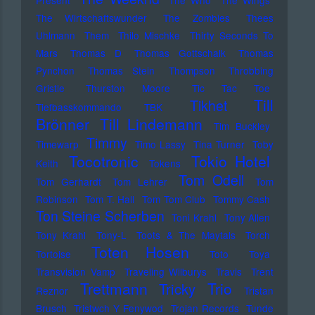
Present
The Who
The Wings
The Wirtschaftswunder
The Zombies
Thees
Uhlmann
Them
Thilo Mischke
Thirty Seconds To
Mars
Thomas D
Thomas Gottschalk
Thomas
Pynchon
Thomas Stein
Thompson
Throbbing
Gristle
Thurston Moore
Tic Tac Toe
Till
Tikhet
Tiefbasskommando TBK
Brönner
Till Lindemann
Tim Buckley
Timmy
Timewarp
Timo Lassy
Tina Turner
Toby
Tocotronic
Tokio Hotel
Keith
Tokens
Tom Odell
Tom Gerhardt
Tom Lehrer
Tom
Robinson
Tom T. Hall
Tom Tom Club
Tommy Cash
Ton Steine Scherben
Toni Krahl
Tony Allen
Tony Krahl
Tony-L
Toots & The Maytals
Torch
Toten Hosen
Tortoise
Toto
Toya
Transvision Vamp
Traveling Wilburys
Travis
Trent
Trettmann
Trio
Tricky
Reznor
Tristan
Brusch
Tristwch Y Fenywod
Trojan Records
Tunde