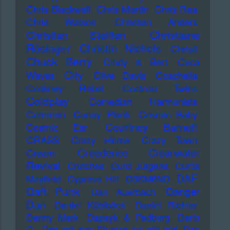
Chris Blackwell
Chris Martin
Chris Rea
Chris Watson
Christian Anders
Christiane
Christian Steiffen
Rösinger
Christin Nichols
Christl
Chuck Berry
Cindy & Bert
Circa
City
Waves
Clive Davis
Coachella
Cockney Rebel
Cocteau Twins
Coldplay
Comedian Harmonists
Common
Conny Plank
Cosmic Baby
Courtney Barnett
Cosmic Ear
CRASS
Crazy Horse
Crazy Town
Creedence Clearwater
Cream
Revival
Crutches
Curd Jürgens
Curtis
DAF
Mayfield
Cypress Hill
D3SM6ND
Daft Punk
Danger
Dan Auerbach
Dan
Daniel Küblböck
Daniel Richter
Danny Mark
Dapayk & Padberg
Dario
G.
Das mit den Blumen tut mir leid
Das