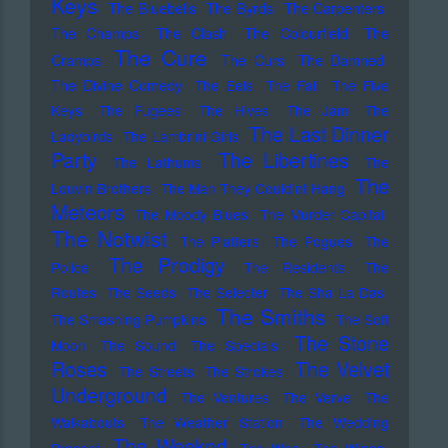
Keys
The Bluebells
The Byrds
The Carpenters
The Champs
The Clash
The Colourfield
The
The Cure
Cramps
The Curs
The Damned
The Divine Comedy
The Eels
The Fall
The Five
Keys
The Fugees
The Hives
The Jam
The
The Last Dinner
Ladybirds
The Lambrini Girls
Party
The Libertines
The Lathums
The
The
Louvin Brothers
The Man They Could'nt Hang
Meteors
The Moody Blues
The Murder Capital
The Notwist
The Platters
The Pogues
The
The Prodigy
Police
The Residents
The
Routes
The Seeds
The Selecter
The Sha La Das
The Smiths
The Smashing Pumpkins
The Soft
The Stone
Moon
The Sound
The Specials
Roses
The Velvet
The Streets
The Strokes
Underground
The Ventures
The Verve
The
Walkabouts
The Weather Station
The Wedding
The Weeknd