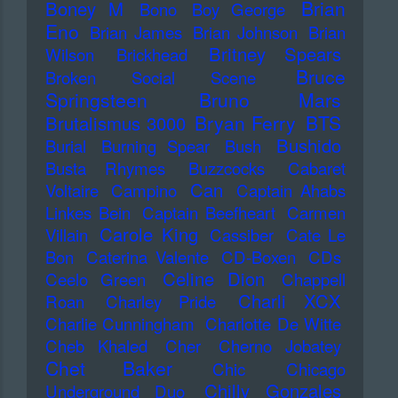
Brian
Boney M
Bono
Boy George
Eno
Brian James
Brian Johnson
Brian
Britney Spears
Wilson
Brickhead
Bruce
Broken Social Scene
Springsteen
Bruno Mars
Bryan Ferry
BTS
Brutalismus 3000
Bushido
Burial
Burning Spear
Bush
Busta Rhymes
Buzzcocks
Cabaret
Can
Voltaire
Campino
Captain Ahabs
Linkes Bein
Captain Beefheart
Carmen
Carole King
Villain
Cassiber
Cate Le
Bon
Caterina Valente
CD-Boxen
CDs
Celine Dion
Ceelo Green
Chappell
Charli XCX
Roan
Charley Pride
Charlie Cunningham
Charlotte De Witte
Cheb Khaled
Cher
Cherno Jobatey
Chet Baker
Chic
Chicago
Chilly Gonzales
Underground Duo