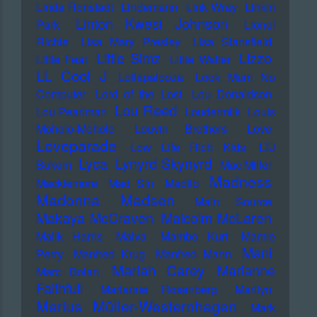
Linda Ronstadt
Lindemann
Link Wray
Linkin
Linton Kwesi Johnson
Park
Lionel
Richie
Lisa Mary Presley
Lisa Stansfield
Little Simz
Lizzo
Little Feat
Little Walter
LL Cool J
Lollapalooza
Look Mum No
Computer
Lord of the Lost
Lou Donaldson
Lou Reed
Lou Pearlman
Loudermilk
Louis
Moholo-Moholo
Louvin Brothers
Love
Loveparade
Low Life Rich Kids
LTJ
Lyca
Lynyrd Skynyrd
Bukem
Mac Miller
Madness
Macklemore
Mad Sin
Madlib
Madonna
Madsen
Main Source
Makaya McCraven
Malcolm McLaren
Malik Harris
Malva
Mambo Kurt
Mamie
Mani
Perry
Manfred Krug
Manfred Mann
Mariah Carey
Marianne
Marc Bolan
Faithfull
Marianne Rosenberg
Marilyn
Marius Müller-Westernhagen
Mark