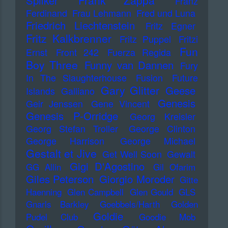
Frank Zappa
Spilker
Franz
Ferdinand
Frau Lehmann
Fred und Luna
Friedrich Liechtenstein
Fritz Egner
Fritz Kalkbrenner
Fritz Puppel
Fritzi
Fun
Ernst
Front 242
Fuerza Regida
Boy Three
Funny van Dannen
Fury
In The Slaughterhouse
Fusion
Future
Gary Glitter
Geese
Islands
Galliano
Genesis
Geir Jenssen
Gene Vincent
Genesis P-Orridge
Georg Kreisler
Georg Stefan Troller
George Clinton
George Harrison
George Michael
Gestalt et Jive
Get Well Soon
Gewalt
Gigi D'Agostino
GG Allin
Gil Ofarim
Giles Peterson
Giorgio Moroder
Gitte
Haenning
Glen Campbell
Glen Gould
GLS
Gnarls Barkley
Goebbels/Harth
Golden
Goldie
Pudel Club
Goodie Mob