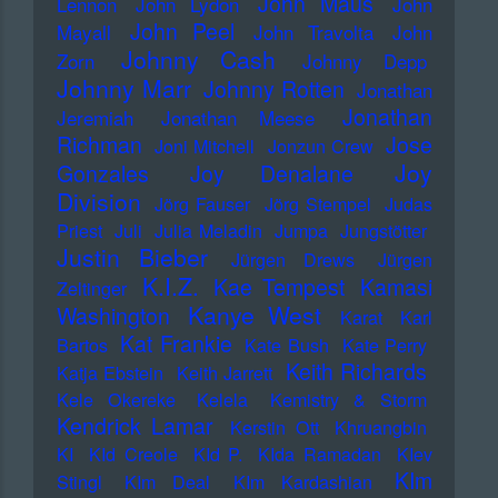
John Maus
Lennon
John Lydon
John
John Peel
Mayall
John Travolta
John
Johnny Cash
Zorn
Johnny Depp
Johnny Marr
Johnny Rotten
Jonathan
Jonathan
Jeremiah
Jonathan Meese
Richman
Jose
Joni Mitchell
Jonzun Crew
Joy
Gonzales
Joy Denalane
Division
Jörg Fauser
Jörg Stempel
Judas
Priest
Juli
Julia Meladin
Jumpa
Jungstötter
Justin Bieber
Jürgen Drews
Jürgen
K.I.Z.
Kae Tempest
Kamasi
Zeltinger
Kanye West
Washington
Karat
Karl
Kat Frankie
Bartos
Kate Bush
Kate Perry
Keith Richards
Katja Ebstein
Keith Jarrett
Kele Okereke
Kelela
Kemistry & Storm
Kendrick Lamar
Kerstin Ott
Khruangbin
KI
KId Creole
KId P.
KIda Ramadan
KIev
KIm
Stingl
KIm Deal
KIm Kardashian