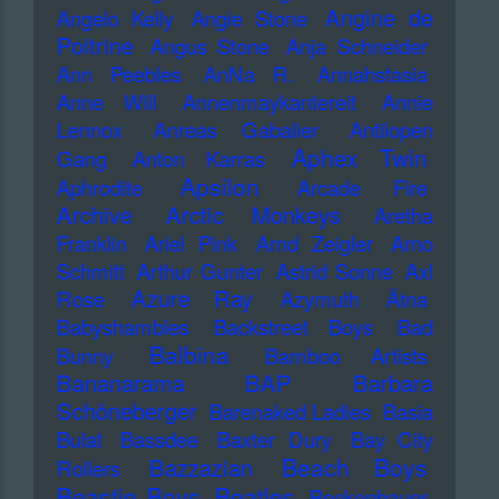
Angine de
Angelo Kelly
Angie Stone
Poitrine
Angus Stone
Anja Schneider
Ann Peebles
AnNa R.
Annahstasia
Anne Will
Annenmaykantereit
Annie
Lennox
Anreas Gabalier
Antilopen
Aphex Twin
Gang
Anton Karras
Apsilon
Aphrodite
Arcade Fire
Archive
Arctic Monkeys
Aretha
Franklin
Ariel Pink
Arnd Zeigler
Arno
Schmitt
Arthur Gunter
Astrid Sonne
Axl
Azure Ray
Rose
Azymuth
Ätna
Babyshambles
Backstreet Boys
Bad
Balbina
Bunny
Bamboo Artists
Bananarama
BAP
Barbara
Schöneberger
Barenaked Ladies
Basia
Bulat
Bassdee
Baxter Dury
Bay City
Beach Boys
Bazzazian
Rollers
Beastie Boys
Beatles
Beckenbauer