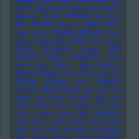
Hawley
Rick Astley
Richie Hawtin
Rick
Buckler
Ricky Gervais
Ricky Shayne
Riddim
Rihanna
Riechmann
Righeira
Ringo Starr
Rio Juhnke
Ritter Lean
Rio Reiser
Robbie Williams
Robag Wruhme
Robert
Robyn
Forster
Roberta Flack
Rock-o-Rama
Rod
Rocko Schamoni
Rockwell
Stewart
Roger Champman
Roger
Cicero
Roger McGuinn
Roland Emmerich
Roland Kaiser
Roland Owsnitzki
Rolf Kühn
Rolling Stones
Rosalia
Romy
Roxy Music
Rosenstolz
Roy Ayers
Roy
Orbison
RPS Lanrue
Run-DMC
Rush
Russ
Kunkel
Russland
Rutles
Sababa 5
Sade
Sam
Santiano
Fender
Sandow
Sandra Hüller
Sarah Connor
Sarah Davachi
Sarah Engels
Sarah Wild
Sasha
Saturndaze
Saul Williams
Scooter
Sault
Schnipo Schranke
Schürze