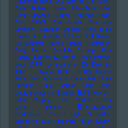
Die Sterne
Rhythmus Boys
Die Türen
Dieter Maschine Birr
Dieter Bohlen
Dieter Thomas Heck
Dieter Moebius
DiIV
DIKKA
Dire Straits
Dirk von
Lowtzow
Disarstar
Disaster Area
Dixie
DJ Koze
DJ Hell
Chicks
DJ Fetisch
DJ Tomcraft
Django Django
Doctorella
Dolly Parton
Dominik Eulberg
Don
Donna Summer
Cherry
Dopplereffekt
Dr Dre
DPP
Dota
Dr Demento
Dr
John
Dr Motte
Drake
DSDS
Duane
Eddy
Dub Spencer & Trance Hill
Duke
Ellington
Duke Pearson
Duke Reid
Ed Sheeran
Eagles
Dusty Springfield
Eddie Murphy
Eddie Vedder
Eden
Einstürzende
Golan
Editors
Neubauten
Electric Light Orchestra
Elon Musk
Electronic
Ella Fitzgerald
Elton John
Elvis