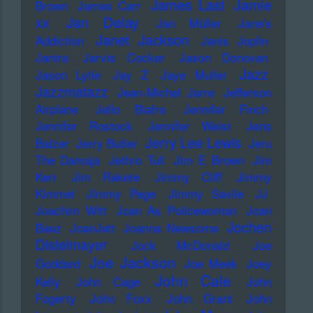
James Last
Jamie
Brown
James Carr
xx
Jan Delay
Jan Müller
Jane's
Janet Jackson
Addiction
Janis Joplin
Jantra
Jarvis Cocker
Jason Donovan
Jazz
Jason Lytle
Jay Z
Jaye Muller
Jazzmatazz
Jean-Michel Jarre
Jefferson
Airplane
Jello Biafra
Jennifer Finch
Jennifer Rostock
Jennifer Weist
Jens
Jerry Lee Lewis
Balzer
Jerry Butler
Jeru
The Damaja
Jethro Tull
Jim E Brown
Jim
Kerr
Jim Rakete
Jimmy Cliff
Jimmy
Kimmel
Jimmy Page
Jimmy Savile
JJ
Joachim Witt
Joan As Policewoman
Joan
Jochen
Baez
JoanJett
Joanna Newsome
Distelmayer
Jock McDonald
Joe
Joe Jackson
Goddard
Joe Meek
Joey
John Cale
Kelly
John Cage
John
Fogerty
John Foxx
John Grant
John