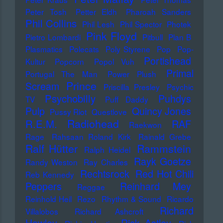
Peter Tosh
Petter Eldh
Pharoah Sanders
Phil Collins
Phil Lesh
Phil Spector
Photek
Pink Floyd
Pietro Lombardi
Pitbull
Plan B
Plasmatics
Polecats
Poly Styrene
Pop
Pop-
Portishead
Kultur
Popcorn
Popol Vuh
Primal
Portugal The Man
Power Plush
Prince
Scream
Priscilla Presley
Psychic
Psychobilly
Puhdys
TV
Puff Daddy
Pulp
Quincy Jones
Pussy Riot
Questlove
Radiohead
R.E.M.
RAF
Raekwon
Rage
Rahsaan Roland Kirk
Rainald Grebe
Ralf Hütter
Rammstein
Ralph Heidel
Rayk Goetze
Randy Weston
Ray Charles
Rechtsrock
Red Hot Chili
Reb Kennedy
Peppers
Reinhard Mey
Reggae
Reinhold Heil
Rezo
Rhythm & Sound
Ricardo
Richard
Villalobos
Richard Ashcroft