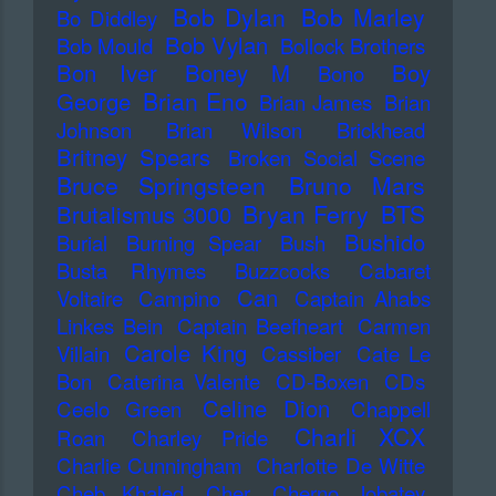
Bob Dylan
Bob Marley
Bo Diddley
Bob Vylan
Bob Mould
Bollock Brothers
Bon Iver
Boney M
Boy
Bono
Brian Eno
George
Brian James
Brian
Johnson
Brian Wilson
Brickhead
Britney Spears
Broken Social Scene
Bruce Springsteen
Bruno Mars
Bryan Ferry
BTS
Brutalismus 3000
Bushido
Burial
Burning Spear
Bush
Busta Rhymes
Buzzcocks
Cabaret
Can
Voltaire
Campino
Captain Ahabs
Linkes Bein
Captain Beefheart
Carmen
Carole King
Villain
Cassiber
Cate Le
Bon
Caterina Valente
CD-Boxen
CDs
Celine Dion
Ceelo Green
Chappell
Charli XCX
Roan
Charley Pride
Charlie Cunningham
Charlotte De Witte
Cheb Khaled
Cher
Cherno Jobatey