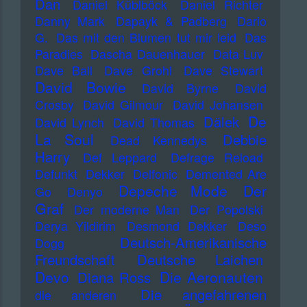
Dan
Daniel Küblböck
Daniel Richter
Danny Mark
Dapayk & Padberg
Dario
G.
Das mit den Blumen tut mir leid
Das
Paradies
Dascha Dauenhauer
Data Luv
Dave Ball
Dave Grohl
Dave Stewart
David Bowie
David Byrne
David
Crosby
David Gilmour
David Johansen
De
Dälek
David Lynch
David Thomas
La Soul
Debbie
Dead Kennedys
Harry
Def Leppard
Defrage Reload
Defunkt
Dekker
Delfonic
Demented Are
Depeche Mode
Der
Go
Denyo
Graf
Der moderne Man
Der Popolski
Derya Yildirim
Desmond Dekker
Deso
Deutsch-Amerikanische
Dogg
Freundschaft
Deutsche Laichen
Devo
Die Aeronauten
Diana Ross
Die angefahrenen
die anderen