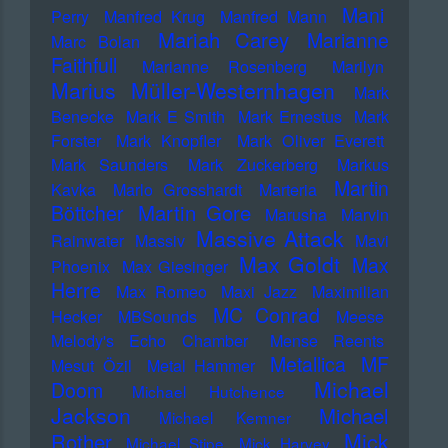
Mani
Perry
Manfred Krug
Manfred Mann
Mariah Carey
Marianne
Marc Bolan
Faithfull
Marianne Rosenberg
Marilyn
Marius Müller-Westernhagen
Mark
Benecke
Mark E Smith
Mark Ernestus
Mark
Forster
Mark Knopfler
Mark Oliver Everett
Mark Saunders
Mark Zuckerberg
Markus
Martin
Kavka
Marlo Grosshardt
Marteria
Martin Gore
Böttcher
Marusha
Marvin
Massive Attack
Rainwater
Massiv
Mavi
Max Goldt
Max
Phoenix
Max Giesinger
Herre
Max Romeo
Maxi Jazz
Maximilian
MC Conrad
Hecker
MBSounds
Meese
Melody's Echo Chamber
Mense Reents
Metallica
MF
Mesut Özil
Metal Hammer
Michael
Doom
Michael Hutchence
Jackson
Michael
Michael Kemner
Mick
Rother
Michael Stipe
Mick Harvey