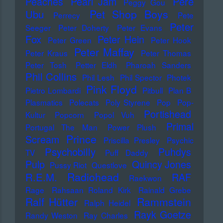
Pere
Peaches
Pearl Jam
Peggy Gou
Pet Shop Boys
Ubu
Perrecy
Pete
Peter
Seeger
Peter Doherty
Peter Evans
Fox
Peter Hein
Peter Green
Peter Hook
Peter Maffay
Peter Kraus
Peter Thomas
Peter Tosh
Petter Eldh
Pharoah Sanders
Phil Collins
Phil Lesh
Phil Spector
Photek
Pink Floyd
Pietro Lombardi
Pitbull
Plan B
Plasmatics
Polecats
Poly Styrene
Pop
Pop-
Portishead
Kultur
Popcorn
Popol Vuh
Primal
Portugal The Man
Power Plush
Prince
Scream
Priscilla Presley
Psychic
Psychobilly
Puhdys
TV
Puff Daddy
Pulp
Quincy Jones
Pussy Riot
Questlove
Radiohead
R.E.M.
RAF
Raekwon
Rage
Rahsaan Roland Kirk
Rainald Grebe
Ralf Hütter
Rammstein
Ralph Heidel
Rayk Goetze
Randy Weston
Ray Charles