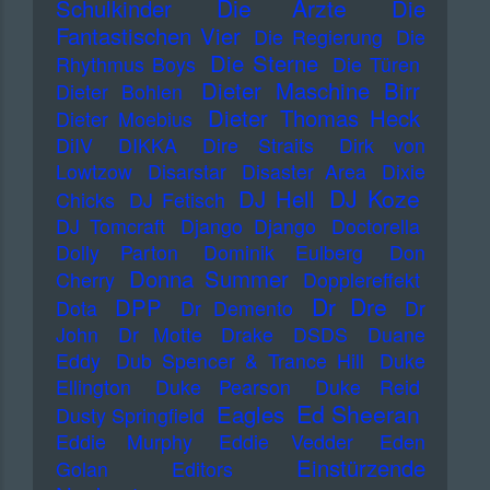
Die Ärzte
Schulkinder
Die
Fantastischen Vier
Die Regierung
Die
Die Sterne
Rhythmus Boys
Die Türen
Dieter Maschine Birr
Dieter Bohlen
Dieter Thomas Heck
Dieter Moebius
DiIV
DIKKA
Dire Straits
Dirk von
Lowtzow
Disarstar
Disaster Area
Dixie
DJ Koze
DJ Hell
Chicks
DJ Fetisch
DJ Tomcraft
Django Django
Doctorella
Dolly Parton
Dominik Eulberg
Don
Donna Summer
Cherry
Dopplereffekt
Dr Dre
DPP
Dota
Dr Demento
Dr
John
Dr Motte
Drake
DSDS
Duane
Eddy
Dub Spencer & Trance Hill
Duke
Ellington
Duke Pearson
Duke Reid
Ed Sheeran
Eagles
Dusty Springfield
Eddie Murphy
Eddie Vedder
Eden
Einstürzende
Golan
Editors