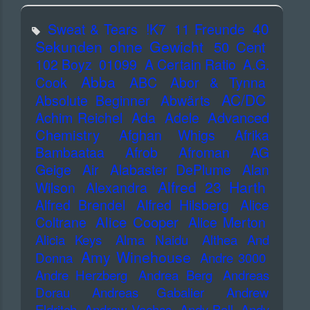
40
Sweat & Tears
!K7
11 Freunde
Sekunden ohne Gewicht
50 Cent
102 Boyz
01099
A Certain Ratio
A.G.
Abba
Cook
ABC
Abor & Tynna
AC/DC
Absolute Beginner
Abwärts
Advanced
Achim Reichel
Ada
Adele
Chemistry
Afghan Whigs
Afrika
Bambaataa
Afrob
Afroman
AG
Geige
Air
Alabaster DePlume
Alan
Alfred 23 Harth
Wilson
Alexandra
Alfred Brendel
Alfred Hilsberg
Alice
Alice Cooper
Coltrane
Alice Merton
Alicia Keys
Alma Naidu
Althea And
Amy Winehouse
Donna
Andre 3000
Andre Herzberg
Andrea Berg
Andreas
Dorau
Andreas Gabalier
Andrew
Eldritch
Andrew Vachss
Andy Bell
Andy