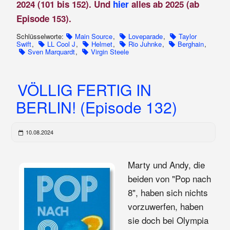
2024 (101 bis 152). Und
hier
alles ab 2025 (ab
Episode 153).
Schlüsselworte:
Main Source
,
Loveparade
,
Taylor
Swift
,
LL Cool J
,
Helmet
,
Rio Juhnke
,
Berghain
,
Sven Marquardt
,
Virgin Steele
VÖLLIG FERTIG IN
BERLIN! (Episode 132)
10.08.2024
Marty und Andy, die
beiden von "Pop nach
8", haben sich nichts
vorzuwerfen, haben
sie doch bei Olympia