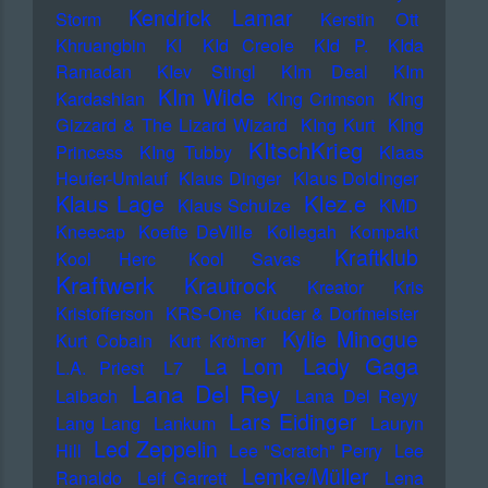
Kendrick Lamar
Storm
Kerstin Ott
Khruangbin
KI
KId Creole
KId P.
KIda
Ramadan
KIev Stingl
KIm Deal
KIm
KIm Wilde
Kardashian
KIng Crimson
KIng
Gizzard & The Lizard Wizard
KIng Kurt
KIng
KItschKrieg
Princess
KIng Tubby
Klaas
Heufer-Umlauf
Klaus Dinger
Klaus Doldinger
Klez.e
Klaus Lage
Klaus Schulze
KMD
Kneecap
Koefte DeVille
Kollegah
Kompakt
Kraftklub
Kool Herc
Kool Savas
Kraftwerk
Krautrock
Kreator
Kris
Kristofferson
KRS-One
Kruder & Dorfmeister
Kylie Minogue
Kurt Cobain
Kurt Krömer
Lady Gaga
La Lom
L.A. Priest
L7
Lana Del Rey
Laibach
Lana Del Reyy
Lars Eidinger
Lang Lang
Lankum
Lauryn
Led Zeppelin
Hill
Lee "Scratch" Perry
Lee
Lemke/Müller
Ranaldo
Leif Garrett
Lena