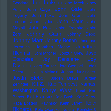
Joe Jackson
Goddard
Joe Meek
Joey
John Cale
Kelly
John Cage
John
Fogerty
John Foxx
John Grant
John
John Maus
Lennon
John Lydon
John
John Peel
Mayall
John Travolta
John
Johnny Cash
Zorn
Johnny Depp
Johnny Marr
Johnny Rotten
Jonathan
Jonathan
Jeremiah
Jonathan Meese
Richman
Jose
Joni Mitchell
Jonzun Crew
Joy
Gonzales
Joy Denalane
Division
Jörg Fauser
Jörg Stempel
Judas
Priest
Juli
Julia Meladin
Jumpa
Jungstötter
Justin Bieber
Jürgen Drews
Jürgen
K.I.Z.
Kae Tempest
Kamasi
Zeltinger
Kanye West
Washington
Karat
Karl
Kat Frankie
Bartos
Kate Bush
Kate Perry
Keith
Katja Ebstein
Kavinsky
Keith Jarrett
Richards
Kele Okereke
Kelela
Kemistry &