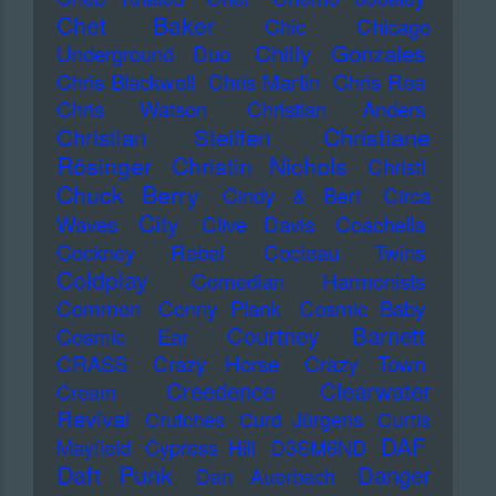
Chet Baker
Chic
Chicago
Chilly Gonzales
Underground Duo
Chris Blackwell
Chris Martin
Chris Rea
Chris Watson
Christian Anders
Christiane
Christian Steiffen
Rösinger
Christin Nichols
Christl
Chuck Berry
Cindy & Bert
Circa
City
Waves
Clive Davis
Coachella
Cockney Rebel
Cocteau Twins
Coldplay
Comedian Harmonists
Common
Conny Plank
Cosmic Baby
Courtney Barnett
Cosmic Ear
CRASS
Crazy Horse
Crazy Town
Creedence Clearwater
Cream
Revival
Crutches
Curd Jürgens
Curtis
DAF
Mayfield
Cypress Hill
D3SM6ND
Daft Punk
Danger
Dan Auerbach