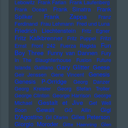
Lebowitz
Frank Farian
Frank Laufenberg
Frank Sinatra
Frank
Frank Ocean
Frank Zappa
Spilker
Franz
Ferdinand
Frau Lehmann
Fred und Luna
Friedrich Liechtenstein
Fritz Egner
Fritz Kalkbrenner
Fritz Puppel
Fritzi
Fun
Ernst
Front 242
Fuerza Regida
Boy Three
Funny van Dannen
Fury
In The Slaughterhouse
Fusion
Future
Gary Glitter
Geese
Islands
Galliano
Genesis
Geir Jenssen
Gene Vincent
Genesis P-Orridge
Georg Danzer
Georg Kreisler
Georg Stefan Troller
George Clinton
George Harrison
George
Gestalt et Jive
Michael
Get Well
Gewalt
Gigi
Soon
GG Allin
D'Agostino
Giles Peterson
Gil Ofarim
Giorgio Moroder
Gitte Haenning
Glen