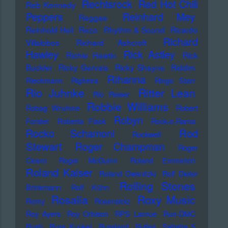
Rechtsrock
Red Hot Chili
Reb Kennedy
Peppers
Reinhard Mey
Reggae
Reinhold Heil
Rezo
Rhythm & Sound
Ricardo
Richard
Villalobos
Richard Ashcroft
Hawley
Rick Astley
Richie Hawtin
Rick
Buckler
Ricky Gervais
Ricky Shayne
Riddim
Rihanna
Riechmann
Righeira
Ringo Starr
Rio Juhnke
Ritter Lean
Rio Reiser
Robbie Williams
Robag Wruhme
Robert
Robyn
Forster
Roberta Flack
Rock-o-Rama
Rod
Rocko Schamoni
Rockwell
Stewart
Roger Champman
Roger
Cicero
Roger McGuinn
Roland Emmerich
Roland Kaiser
Roland Owsnitzki
Rolf Dieter
Rolling Stones
Brinkmann
Rolf Kühn
Rosalia
Roxy Music
Romy
Rosenstolz
Roy Ayers
Roy Orbison
RPS Lanrue
Run-DMC
Rush
Russ Kunkel
Russland
Rutles
Sababa 5