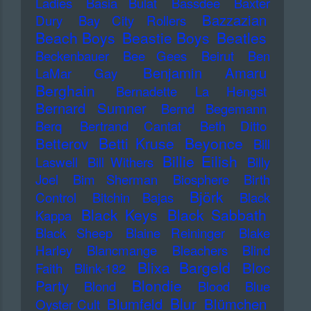
Ladies
Basia Bulat
Bassdee
Baxter
Bazzazian
Dury
Bay City Rollers
Beach Boys
Beastie Boys
Beatles
Beckenbauer
Bee Gees
Beirut
Ben
Benjamin Amaru
LaMar Gay
Berghain
Bernadette La Hengst
Bernard Sumner
Bernd Begemann
Berq
Bertrand Cantat
Beth Ditto
Betti Kruse
Beyonce
Betterov
Bill
Billie Eilish
Laswell
Bill Withers
Billy
Joel
Bim Sherman
Biosphere
Birth
Björk
Control
Bitchin Bajas
Black
Black Keys
Black Sabbath
Kappa
Black Sheep
Blaine Reininger
Blake
Harley
Blancmange
Bleachers
Blind
Blixa Bargeld
Bloc
Faith
Blink-182
Blondie
Party
Blond
Blood
Blue
Blur
Blumfeld
Blümchen
Oyster Cult