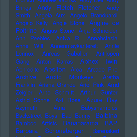
Andy Fletch Fletcher
Brings
Andy
Smith
Angela Aux
Angelo Branduardi
Angine de
Angelo Kelly
Angie Stone
Poitrine
Angus Stone
Anja Schneider
Ann Peebles
AnNa R.
Annahstasia
Anne Will
Annenmaykantereit
Annie
Lennox
Anreas Gabalier
Antilopen
Aphex Twin
Gang
Anton Karras
Apsilon
Aphrodite
Arca
Arcade Fire
Archive
Arctic Monkeys
Aretha
Franklin
Ariana Grande
Ariel Pink
Arnd
Zeigler
Arno Schmitt
Arthur Gunter
Azure Ray
Astrid Sonne
Axl Rose
Azymuth
Ätna
Babyshambles
Balbina
Backstreet Boys
Bad Bunny
Bananarama
BAP
Bamboo Artists
Barbara Schöneberger
Barenaked