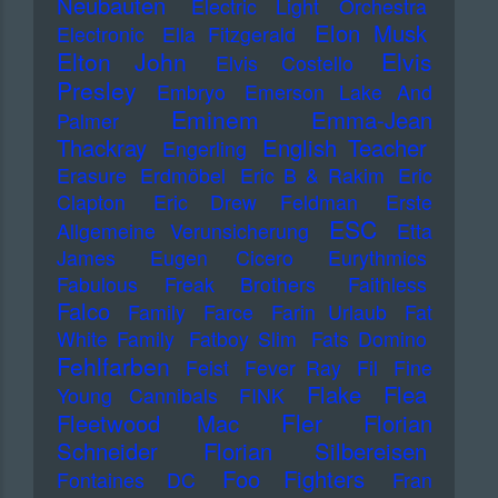
Neubauten
Electric Light Orchestra
Elon Musk
Electronic
Ella Fitzgerald
Elton John
Elvis
Elvis Costello
Presley
Embryo
Emerson Lake And
Eminem
Emma-Jean
Palmer
Thackray
English Teacher
Engerling
Erasure
Erdmöbel
Eric B & Rakim
Eric
Clapton
Eric Drew Feldman
Erste
ESC
Allgemeine Verunsicherung
Etta
James
Eugen Cicero
Eurythmics
Fabulous Freak Brothers
Faithless
Falco
Family
Farce
Farin Urlaub
Fat
White Family
Fatboy Slim
Fats Domino
Fehlfarben
Feist
Fever Ray
Fil
Fine
Flake
Flea
Young Cannibals
FINK
Fler
Fleetwood Mac
Florian
Schneider
Florian Silbereisen
Foo Fighters
Fontaines DC
Fran