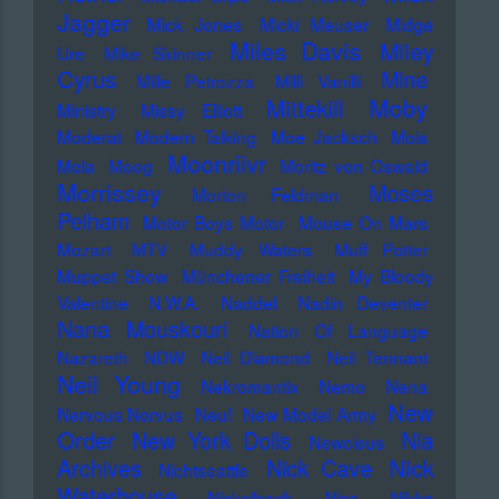
Jagger
Mick Jones
Micki Meuser
Midge
Miles Davis
Miley
Ure
Mike Skinner
Cyrus
Mine
Mille Petrozza
Milli Vanilli
Moby
Mittekill
Ministry
Missy Elliott
Moderat
Modern Talking
Moe Jacksch
Mois
Moonriivr
Mola
Moog
Moritz von Oswald
Morrissey
Moses
Morton Feldman
Pelham
Motor Boys Motor
Mouse On Mars
Mozart
MTV
Muddy Waters
Muff Potter
Muppet Show
Münchener Freiheit
My Bloody
Valentine
N.W.A.
Naddel
Nadin Deventer
Nana Mouskouri
Nation Of Language
Nazareth
NDW
Neil Diamond
Neil Tennant
Neil Young
Nekromantix
Nemo
Nena
New
Nervous Norvus
Neu!
New Model Army
Order
New York Dolls
Nia
Newcleus
Nick
Archives
Nick Cave
Nichtseattle
Waterhouse
Nickelback
Nico
Nikko