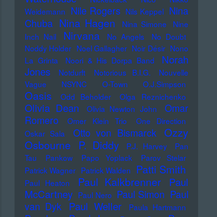
Nile Rogers
Nina
Weidemann
Nils Keppel
Nina Hagen
Chuba
Nina Simone
Nine
Nirvana
Inch Nail
No Angels
No Doubt
Noddy Holder
Noel Gallagher
Noir Désir
Nono
Norah
La Grinta
Noori & His Dorpa Band
Jones
Notdurft
Notorious B.I.G.
Nouvelle
Vague
NSYNC
O-Town
O.J.Simpson
Oasis
Odd Beholder
Olga Reznichenko
Olivia Dean
Omar
Olivia Newton John
Romero
Omer Klein Trio
One Direction
Ozzy
Otto von Bismarck
Oskar Sala
Osbourne
P. Diddy
P.J. Harvey
Pan
Tau
Pankow
Papo Yoplack
Parov Stelar
Patti Smith
Patrick Wagner
Patrick Walden
Paul Kalkbrenner
Paul
Paul Heaton
McCartney
Paul Simon
Paul
Paul Nero
Paul Weller
van Dyk
Paula Hartmann