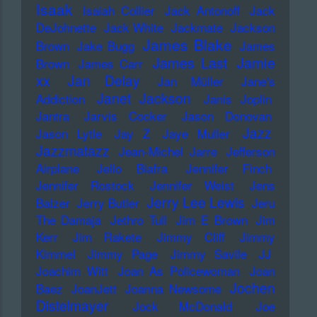
Isaak
Isaiah Collier
Jack Antonoff
Jack
DeJohnette
Jack White
Jackmate
Jackson
James Blake
Brown
Jake Bugg
James
James Last
Jamie
Brown
James Carr
xx
Jan Delay
Jan Müller
Jane's
Janet Jackson
Addiction
Janis Joplin
Jantra
Jarvis Cocker
Jason Donovan
Jazz
Jason Lytle
Jay Z
Jaye Muller
Jazzmatazz
Jean-Michel Jarre
Jefferson
Airplane
Jello Biafra
Jennifer Finch
Jennifer Rostock
Jennifer Weist
Jens
Jerry Lee Lewis
Balzer
Jerry Butler
Jeru
The Damaja
Jethro Tull
Jim E Brown
Jim
Kerr
Jim Rakete
Jimmy Cliff
Jimmy
Kimmel
Jimmy Page
Jimmy Savile
JJ
Joachim Witt
Joan As Policewoman
Joan
Jochen
Baez
JoanJett
Joanna Newsome
Distelmayer
Jock McDonald
Joe