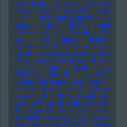
Harry Styles
Hasil Adkins
Hattler
Hazel
Brugger
Heaven 17
Heiner Pudelko
Heino
Heinz Rudolf Kunze
Heintje
Heinz
Helene Fischer
Schenk
Helge
Schneider
Helmet
Helmut Schmidt
Henning
Herbert
May
Henry Rollins
Grönemeyer
Herman Brood
Hermeto
Pascoal
HipHop Made in Germany
Hitler
Hitster
Holger Czukay
Honolulu Mountain
Horst Lichter
Daffodils
Horst
Weidenmüller
Hot Chip
Hotel Rimini
Howard Carpendale
Howlin Wolf
HP
Baxxter
HR Giger
Humpe & Humpe
Ian Dury
Hüsker Dü
Ibiza Final Boss
Ice
Iggy Pop
Ice-T
Cube
Ideal
Ike White
Ikkimel
Ikke Hüftgold
Il Civetto
Ina Deter
Ina Müller
International Music
Interzone
Irene Schweizer
Irmin Schmidt
Iron Maiden