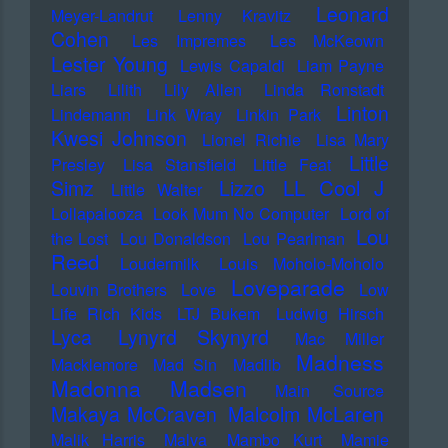
Leonard
Meyer-Landrut
Lenny Kravitz
Cohen
Les Impremes
Les McKeown
Lester Young
Lewis Capaldi
Liam Payne
Liars
Lilith
Lily Allen
Linda Ronstadt
Linton
Lindemann
Link Wray
Linkin Park
Kwesi Johnson
Lionel Richie
Lisa Mary
Little
Presley
Lisa Stansfield
Little Feat
LL Cool J
Simz
Lizzo
Little Walter
Lollapalooza
Look Mum No Computer
Lord of
Lou
the Lost
Lou Donaldson
Lou Pearlman
Reed
Loudermilk
Louis Moholo-Moholo
Loveparade
Louvin Brothers
Love
Low
Life Rich Kids
LTJ Bukem
Ludwig Hirsch
Lyca
Lynyrd Skynyrd
Mac Miller
Madness
Macklemore
Mad Sin
Madlib
Madonna
Madsen
Main Source
Makaya McCraven
Malcolm McLaren
Malik Harris
Malva
Mambo Kurt
Mamie