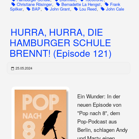
Christiane Rösinger
,
Bernadette La Hengst
,
Frank
Spilker
,
BAP
,
John Grant
,
Lou Reed
,
John Cale
HURRA, HURRA, DIE
HAMBURGER SCHULE
BRENNT! (Episode 121)
25.05.2024
Ein Wunder: In der
neuen Episode von
"Pop nach 8", dem
Pop-Podcast aus
Berlin, schlagen Andy
und Marty einen