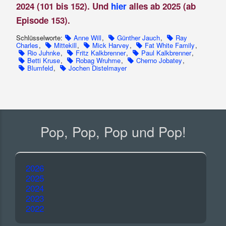
2024 (101 bis 152). Und
hier
alles ab 2025 (ab
Episode 153).
Schlüsselworte:
Anne Will
,
Günther Jauch
,
Ray
Charles
,
Mittekill
,
Mick Harvey
,
Fat White Family
,
Rio Juhnke
,
Fritz Kalkbrenner
,
Paul Kalkbrenner
,
Betti Kruse
,
Robag Wruhme
,
Cherno Jobatey
,
Blumfeld
,
Jochen Distelmayer
Pop, Pop, Pop und Pop!
2026
2025
2024
2023
2022