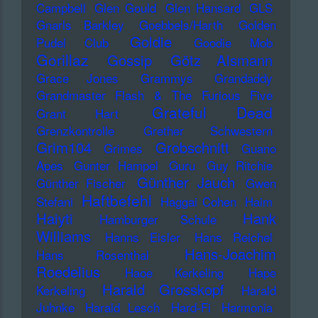
Campbell
Glen Gould
Glen Hansard
GLS
Gnarls Barkley
Goebbels/Harth
Golden
Goldie
Pudel Club
Goodie Mob
Gorillaz
Gossip
Götz Alsmann
Grace Jones
Grammys
Grandaddy
Grandmaster Flash & The Furious Five
Grateful Dead
Grant Hart
Grenzkontrolle
Grether Schwestern
Grim104
Grobschnitt
Grimes
Guano
Apes
Gunter Hampel
Guru
Guy Ritchie
Günther Jauch
Günther Fischer
Gwen
Haftbefehl
Stefani
Haggai Cohen
Haim
Haiyti
Hank
Hamburger Schule
Williams
Hanns Eisler
Hans Reichel
Hans-Joachim
Hans Rosenthal
Roedelius
Haoe Kerkeling
Hape
Harald Grosskopf
Kerkeling
Harald
Juhnke
Harald Lesch
Hard-Fi
Harmonia