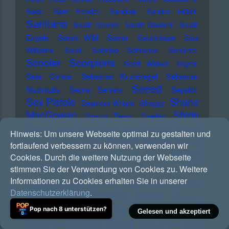
Sade
Sam Fender
Sandow
Sandra Hüller
Santiano
Sarah Connor
Sarah Davachi
Sarah
Engels
Sarah Wild
Sasha
Saturndaze
Saul
Williams
Sault
Schnipo Schranke
Schürze
Scorpions
Scooter
Scott Walker
Scycs
Sean Combs
Sebastian Krumbiegel
Sebastian
Seeed
Studnitzky
Secret Secrets
Sepalot
Sex Pistols
Shane
Seymour Wright
Shaggy
MacGowan
Shirin
Shania Twain
Shellac
David
Sido
Silbermond
Silent Servant
Simina
Hinweis:
Um unsere Webseite optimal zu gestalten und
Simple Minds
Grigoriu
Simon Harris
Sinead
fortlaufend verbessern zu können, verwenden wir
Sister
O'Connor
Siouxsie And The Banshees
Cookies. Durch die weitere Nutzung der Webseite
Ski
Rosetta Tharpe
stimmen Sie der Verwendung von Cookies zu. Weitere
Sisters Of Mercy
Aggu
Informationen zu Cookies erhalten Sie in unserer
Skinner Brothers
Skinny Pelembe
Sky
Datenschutzerklärung
.
Sleaford Mods
Saxon
Slade
Sleater-
Sly And The Family Stone
Pop nach 8 unterstützen?
Kinney
Smag
Gelesen und akzeptiert
Snoop Dogg
Pa Dig Selv
Soap & Skin
Soft