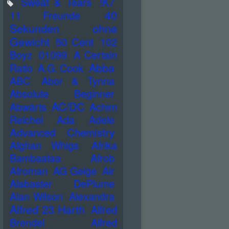
Sweat & Tears
!K7
40
11 Freunde
Sekunden ohne
Gewicht
50 Cent
102
Boyz
01099
A Certain
Abba
Ratio
A.G. Cook
ABC
Abor & Tynna
Absolute Beginner
AC/DC
Abwärts
Achim
Reichel
Ada
Adele
Advanced Chemistry
Afghan Whigs
Afrika
Bambaataa
Afrob
Afroman
AG Geige
Air
Alabaster DePlume
Alan Wilson
Alexandra
Alfred 23 Harth
Alfred
Brendel
Alfred