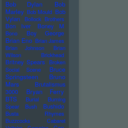
Bob Dylan
Bob
Marley
Bob
Bob Mould
Vylan
Bollock Brothers
Bon Iver
Boney M
Boy George
Bono
Brian Eno
Brian James
Brian Johnson
Brian
Wilson
Brickhead
Britney Spears
Broken
Bruce
Social Scene
Springsteen
Bruno
Mars
Brutalismus
Bryan Ferry
3000
BTS
Burial
Burning
Bushido
Spear
Bush
Busta Rhymes
Buzzcocks
Cabaret
Can
Voltaire
Campino