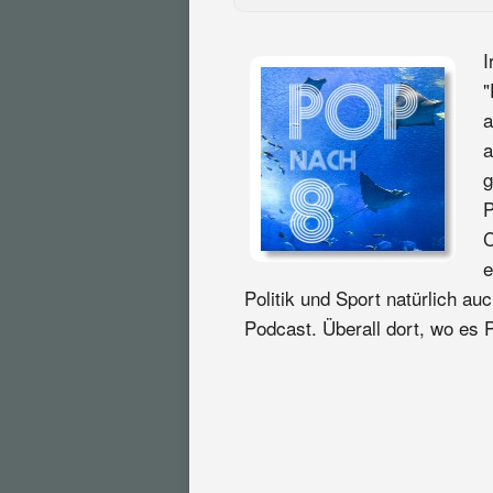
I
"
a
a
g
P
C
e
Politik und Sport natürlich au
Podcast. Überall dort, wo es P