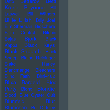
Betti
Betterov
Ditto
Kruse
Beyonce
Bill
Laswell
Bill Withers
Billie Eilish
Billy Joel
Bim Sherman
Biosphere
Birth Control
Bitchin
Björk
Bajas
Black
Black Keys
Kappa
Black Sabbath
Black
Sheep
Blaine Reininger
Blake Harley
Blancmange
Bleachers
Blind Faith
Blink-182
Blixa Bargeld
Bloc
Blondie
Party
Blond
Blood
Blue Oyster Cult
Blur
Blumfeld
Blümchen
Bo Diddley