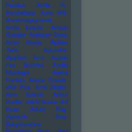
Peebles
AnNa R.
Annahstasia
Anne Will
Annenmaykantereit
Annie Lennox
Anreas
Gabalier
Antilopen Gang
Aphex
Anton Karras
Twin
Aphrodite
Apsilon
Arca
Arcade
Archive
Arctic
Fire
Monkeys
Aretha
Franklin
Ariana Grande
Ariel Pink
Arnd Zeigler
Arno Schmitt
Arthur
Gunter
Astrid Sonne
Axl
Azure Ray
Rose
Azymuth
Ätna
Babyshambles
Backstreet Boys
Bad