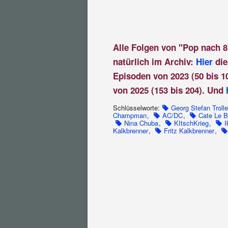
Alle Folgen von "Pop nach 8
natürlich im Archiv:
Hier
die
Episoden von 2023 (50 bis 1
von 2025 (153 bis 204). Und
Schlüsselworte:
Georg Stefan Trolle
Champman
,
AC/DC
,
Cate Le 
Nina Chuba
,
KItschKrieg
,
I
Kalkbrenner
,
Fritz Kalkbrenner
,