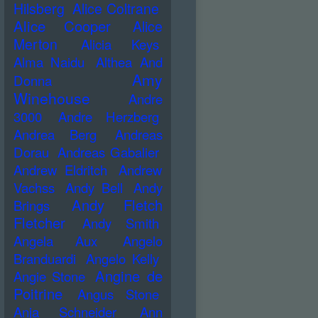
Hilsberg
Alice Coltrane
Alice Cooper
Alice
Merton
Alicia Keys
Alma Naidu
Althea And
Amy
Donna
Winehouse
Andre
3000
Andre Herzberg
Andrea Berg
Andreas
Dorau
Andreas Gabalier
Andrew Eldritch
Andrew
Vachss
Andy Bell
Andy
Andy Fletch
Brings
Fletcher
Andy Smith
Angela Aux
Angelo
Branduardi
Angelo Kelly
Angine de
Angie Stone
Poitrine
Angus Stone
Anja Schneider
Ann