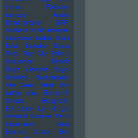
Balbina
Bunny
Bamboo Artists
Bananarama
BAP
Barbara Schöneberger
Barenaked Ladies
Basia
Bulat
Bassdee
Baxter
Dury
Bay City Rollers
Beach
Bazzazian
Boys
Beastie Boys
Beatles
Beckenbauer
Bee Gees
Beirut
Ben
Benjamin
LaMar Gay
Berghain
Amaru
Bernadette La Hengst
Bernard Sumner
Bernd
Begemann
Berq
Bertrand Cantat
Beth