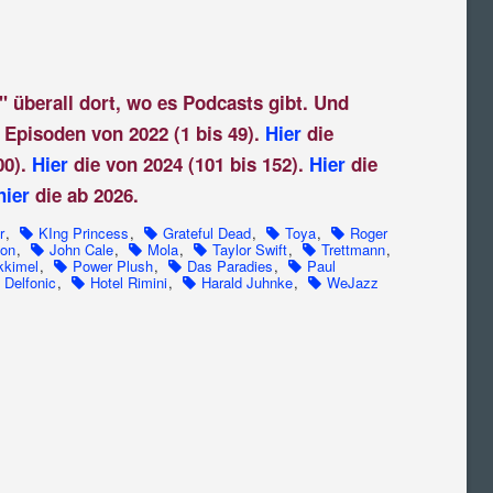
" überall dort, wo es Podcasts gibt. Und
 Episoden von 2022 (1 bis 49).
Hier
die
00).
Hier
die von 2024 (101 bis 152).
Hier
die
hier
die ab 2026.
r
,
KIng Princess
,
Grateful Dead
,
Toya
,
Roger
Bon
,
John Cale
,
Mola
,
Taylor Swift
,
Trettmann
,
kkimel
,
Power Plush
,
Das Paradies
,
Paul
Delfonic
,
Hotel Rimini
,
Harald Juhnke
,
WeJazz