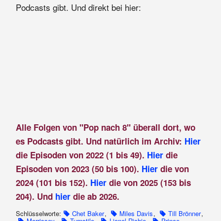
Podcasts gibt. Und direkt bei hier:
Alle Folgen von "Pop nach 8" überall dort, wo
es Podcasts gibt. Und natürlich im Archiv:
Hier
die Episoden von 2022 (1 bis 49).
Hier
die
Episoden von 2023 (50 bis 100).
Hier
die von
2024 (101 bis 152).
Hier
die von 2025 (153 bis
204). Und
hier
die ab 2026.
Schlüsselworte:
Chet Baker
,
Miles Davis
,
Till Brönner
,
Morrissey
,
Turnstile
,
Lionel Richie
,
Prince
,