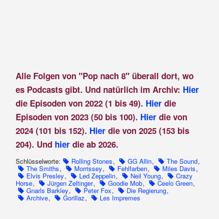
Alle Folgen von "Pop nach 8" überall dort, wo
es Podcasts gibt. Und natürlich im Archiv:
Hier
die Episoden von 2022 (1 bis 49).
Hier
die
Episoden von 2023 (50 bis 100).
Hier
die von
2024 (101 bis 152).
Hier
die von 2025 (153 bis
204). Und
hier
die ab 2026.
Schlüsselworte:
Rolling Stones
,
GG Allin
,
The Sound
,
The Smiths
,
Morrissey
,
Fehlfarben
,
Miles Davis
,
Elvis Presley
,
Led Zeppelin
,
Neil Young
,
Crazy
Horse
,
Jürgen Zeltinger
,
Goodie Mob
,
Ceelo Green
,
Gnarls Barkley
,
Peter Fox
,
Die Regierung
,
Archive
,
Gorillaz
,
Les Impremes