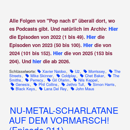
Alle Folgen von "Pop nach 8" überall dort, wo
es Podcasts gibt. Und natürlich im Archiv:
Hier
die Episoden von 2022 (1 bis 49).
Hier
die
Episoden von 2023 (50 bis 100).
Hier
die von
2024 (101 bis 152).
Hier
die von 2025 (153 bis
204). Und
hier
die ab 2026.
Schlüsselworte:
Xavier Naidoo
,
U2
,
Morrissey
,
The
Streets
,
Mike Skinner
,
Coldplay
,
Chet Baker
,
The
Smiths
,
Perrecy
,
Gil Ofarim
,
Nils Keppel
,
Genesis
,
Phil Collins
,
Jethro Tull
,
Simon Harris
,
Black Keys
,
Lana Del Rey
,
John Maus
NU-METAL-SCHARLATANE
AUF DEM VORMARSCH!
(Episode 211)