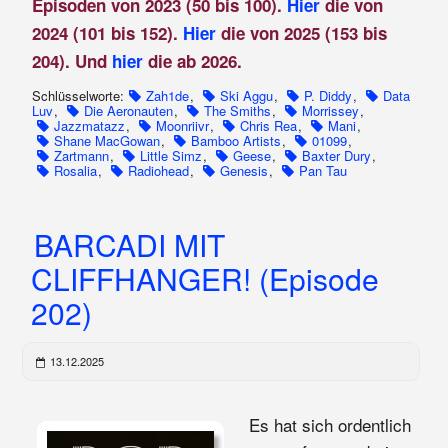
Episoden von 2023 (50 bis 100).
Hier
die von
2024 (101 bis 152).
Hier
die von 2025 (153 bis
204). Und
hier
die ab 2026.
Schlüsselworte:
Zah1de
,
Ski Aggu
,
P. Diddy
,
Data
Luv
,
Die Aeronauten
,
The Smiths
,
Morrissey
,
Jazzmatazz
,
Moonriivr
,
Chris Rea
,
Mani
,
Shane MacGowan
,
Bamboo Artists
,
01099
,
Zartmann
,
Little Simz
,
Geese
,
Baxter Dury
,
Rosalia
,
Radiohead
,
Genesis
,
Pan Tau
BARCADI MIT
CLIFFHANGER! (Episode
202)
13.12.2025
Es hat sich ordentlich