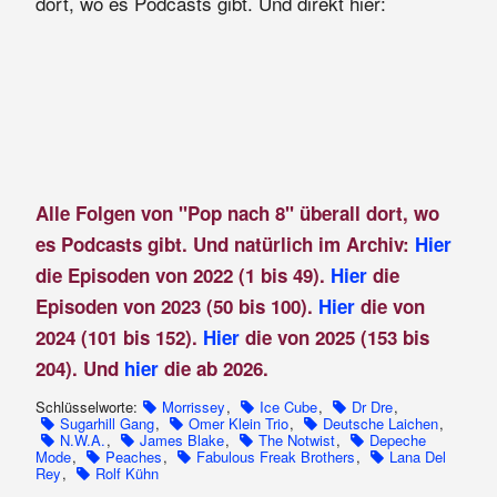
dort, wo es Podcasts gibt. Und direkt hier:
Alle Folgen von "Pop nach 8" überall dort, wo
es Podcasts gibt. Und natürlich im Archiv:
Hier
die Episoden von 2022 (1 bis 49).
Hier
die
Episoden von 2023 (50 bis 100).
Hier
die von
2024 (101 bis 152).
Hier
die von 2025 (153 bis
204). Und
hier
die ab 2026.
Schlüsselworte:
Morrissey
,
Ice Cube
,
Dr Dre
,
Sugarhill Gang
,
Omer Klein Trio
,
Deutsche Laichen
,
N.W.A.
,
James Blake
,
The Notwist
,
Depeche
Mode
,
Peaches
,
Fabulous Freak Brothers
,
Lana Del
Rey
,
Rolf Kühn