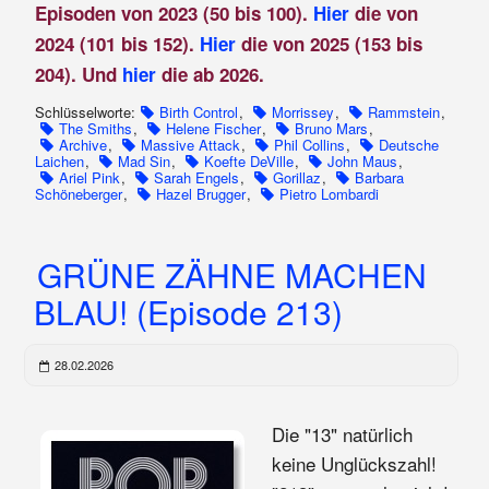
Episoden von 2023 (50 bis 100).
Hier
die von
2024 (101 bis 152).
Hier
die von 2025 (153 bis
204). Und
hier
die ab 2026.
Schlüsselworte:
Birth Control
,
Morrissey
,
Rammstein
,
The Smiths
,
Helene Fischer
,
Bruno Mars
,
Archive
,
Massive Attack
,
Phil Collins
,
Deutsche
Laichen
,
Mad Sin
,
Koefte DeVille
,
John Maus
,
Ariel Pink
,
Sarah Engels
,
Gorillaz
,
Barbara
Schöneberger
,
Hazel Brugger
,
Pietro Lombardi
GRÜNE ZÄHNE MACHEN
BLAU! (Episode 213)
28.02.2026
Die "13" natürlich
keine Unglückszahl!