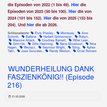
die Episoden von 2022 (1 bis 49).
Hier
die
Episoden von 2023 (50 bis 100).
Hier
die von
2024 (101 bis 152).
Hier
die von 2025 (153 bis
204). Und
hier
die ab 2026.
Schlüsselworte:
Elvis Presley
,
Morrissey
,
Arno
Schmitt
,
Balbina
,
Herbert Grönemeyer
,
Robyn
,
Massive Attack
,
Courtney Barnett
,
Ritter Lean
,
Grim104
,
Gitte Haenning
,
Nana Mouskouri
,
Nina
Hagen
,
WeJazz
,
Seymour Wright
,
Sting
,
Aphex
Twin
,
Jose Gonzales
,
Randy Weston
,
Omar Romero
WUNDERHEILUNG DANK
FASZIENKÖNIG!! (Episode
216)
21.03.2026