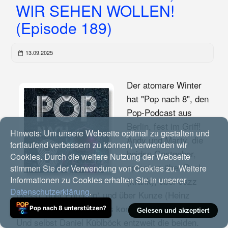
WIR SEHEN WOLLEN!
(Episode 189)
13.09.2025
Der atomare Winter
hat "Pop nach 8", den
Pop-Podcast aus
Berlin, fest im Griff!
Hinweis:
Um unsere Webseite optimal zu gestalten und
Andy und Marty, die
fortlaufend verbessern zu können, verwenden wir
beiden Gastgeber,
Cookies. Durch die weitere Nutzung der Webseite
sprechen über Punk
stimmen Sie der Verwendung von Cookies zu. Weitere
Informationen zu Cookies erhalten Sie in unserer
(krank), über Jazz
Datenschutzerklärung
.
(kess), über Pop (top) und über Kunze (Heinz
Rudolf). Natürlich geht es kontrovers zur Sache.
Pop nach 8 unterstützen?
Gelesen und akzeptiert
Und selbst Daniel Küblböck entzweit die beiden.