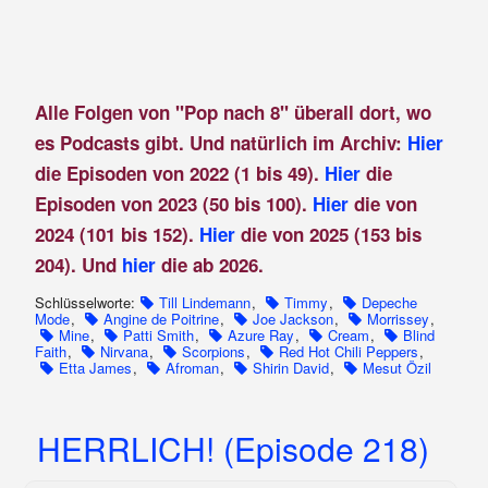
Alle Folgen von "Pop nach 8" überall dort, wo
es Podcasts gibt. Und natürlich im Archiv:
Hier
die Episoden von 2022 (1 bis 49).
Hier
die
Episoden von 2023 (50 bis 100).
Hier
die von
2024 (101 bis 152).
Hier
die von 2025 (153 bis
204). Und
hier
die ab 2026.
Schlüsselworte:
Till Lindemann
,
Timmy
,
Depeche
Mode
,
Angine de Poitrine
,
Joe Jackson
,
Morrissey
,
Mine
,
Patti Smith
,
Azure Ray
,
Cream
,
Blind
Faith
,
Nirvana
,
Scorpions
,
Red Hot Chili Peppers
,
Etta James
,
Afroman
,
Shirin David
,
Mesut Özil
HERRLICH! (Episode 218)