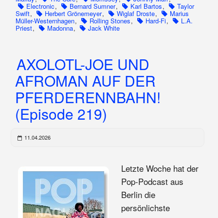
Electronic
,
Bernard Sumner
,
Karl Bartos
,
Taylor
Swift
,
Herbert Grönemeyer
,
Wiglaf Droste
,
Marius
Müller-Westernhagen
,
Rolling Stones
,
Hard-Fi
,
L.A.
Priest
,
Madonna
,
Jack White
AXOLOTL-JOE UND
AFROMAN AUF DER
PFERDERENNBAHN!
(Episode 219)
11.04.2026
Letzte Woche hat der
Pop-Podcast aus
Berlin die
persönlichste