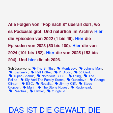
Alle Folgen von "Pop nach 8" überall dort, wo
es Podcasts gibt. Und natürlich im Archiv:
Hier
die Episoden von 2022 (1 bis 49).
Hier
die
Episoden von 2023 (50 bis 100).
Hier
die von
2024 (101 bis 152).
Hier
die von 2025 (153 bis
204). Und
hier
die ab 2026.
Schlüsselworte:
The Smiths
,
Morrissey
,
Johnny Marr
,
Kraftwerk
,
Ralf Hütter
,
P. Diddy
,
50 Cent
,
Tupac Shakur
,
Notorious B.I.G.
,
Sting
,
The
Police
,
Sly And The Family Stone
,
Questlove
,
George
Clinton
,
ESC
,
Rosalia
,
Jimmy Cliff
,
Steve
Cropper
,
Mani
,
The Stone Roses
,
Radiohead
,
Peaches
,
Hattler
,
Yungblud
DAS IST DIE GEWALT, DIE