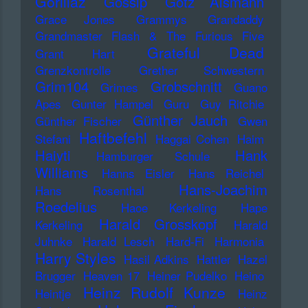
Gorillaz
Gossip
Götz Alsmann
Grace Jones
Grammys
Grandaddy
Grandmaster Flash & The Furious Five
Grateful Dead
Grant Hart
Grenzkontrolle
Grether Schwestern
Grim104
Grobschnitt
Grimes
Guano
Apes
Gunter Hampel
Guru
Guy Ritchie
Günther Jauch
Günther Fischer
Gwen
Haftbefehl
Stefani
Haggai Cohen
Haim
Haiyti
Hank
Hamburger Schule
Williams
Hanns Eisler
Hans Reichel
Hans-Joachim
Hans Rosenthal
Roedelius
Haoe Kerkeling
Hape
Harald Grosskopf
Kerkeling
Harald
Juhnke
Harald Lesch
Hard-Fi
Harmonia
Harry Styles
Hasil Adkins
Hattler
Hazel
Brugger
Heaven 17
Heiner Pudelko
Heino
Heinz Rudolf Kunze
Heintje
Heinz