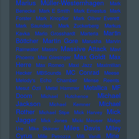
Marius Müller-Westernhagen
Mark
Benecke
Mark E Smith
Mark Ernestus
Mark
Forster
Mark Knopfler
Mark Oliver Everett
Mark Saunders
Mark Zuckerberg
Markus
Martin
Kavka
Marlo Grosshardt
Marteria
Martin Gore
Böttcher
Marusha
Marvin
Massive Attack
Rainwater
Massiv
Mavi
Max Goldt
Max
Phoenix
Max Giesinger
Herre
Max Romeo
Maxi Jazz
Maximilian
MC Conrad
Hecker
MBSounds
Meese
Melody's Echo Chamber
Mense Reents
Metallica
MF
Mesut Özil
Metal Hammer
Michael
Doom
Michael Hutchence
Jackson
Michael
Michael Kemner
Mick
Rother
Michael Stipe
Mick Harvey
Jagger
Mick Jones
Micki Meuser
Midge
Miles Davis
Miley
Ure
Mike Skinner
Cyrus
Mine
Mille Petrozza
Milli Vanilli