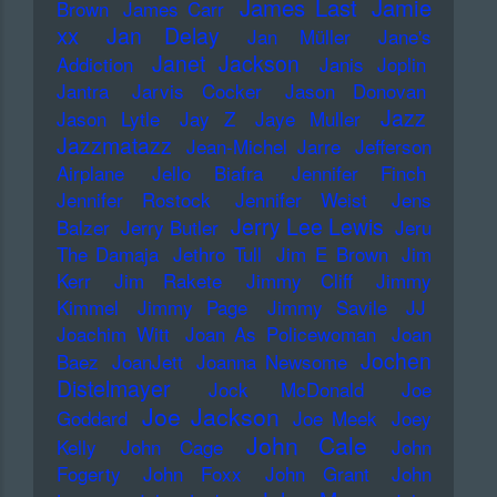
James Last
Jamie
Brown
James Carr
xx
Jan Delay
Jan Müller
Jane's
Janet Jackson
Addiction
Janis Joplin
Jantra
Jarvis Cocker
Jason Donovan
Jazz
Jason Lytle
Jay Z
Jaye Muller
Jazzmatazz
Jean-Michel Jarre
Jefferson
Airplane
Jello Biafra
Jennifer Finch
Jennifer Rostock
Jennifer Weist
Jens
Jerry Lee Lewis
Balzer
Jerry Butler
Jeru
The Damaja
Jethro Tull
Jim E Brown
Jim
Kerr
Jim Rakete
Jimmy Cliff
Jimmy
Kimmel
Jimmy Page
Jimmy Savile
JJ
Joachim Witt
Joan As Policewoman
Joan
Jochen
Baez
JoanJett
Joanna Newsome
Distelmayer
Jock McDonald
Joe
Joe Jackson
Goddard
Joe Meek
Joey
John Cale
Kelly
John Cage
John
Fogerty
John Foxx
John Grant
John