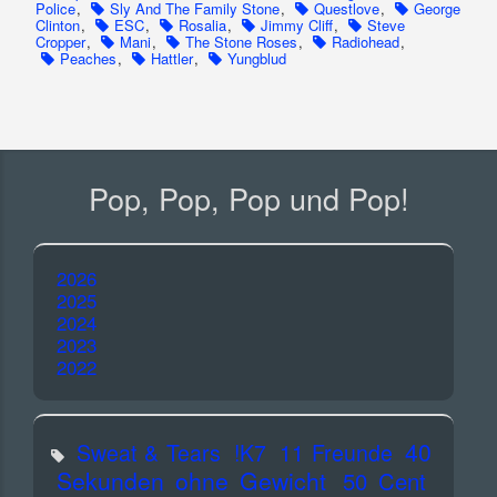
Police
,
Sly And The Family Stone
,
Questlove
,
George
Clinton
,
ESC
,
Rosalia
,
Jimmy Cliff
,
Steve
Cropper
,
Mani
,
The Stone Roses
,
Radiohead
,
Peaches
,
Hattler
,
Yungblud
Pop, Pop, Pop und Pop!
2026
2025
2024
2023
2022
40
Sweat & Tears
!K7
11 Freunde
Sekunden ohne Gewicht
50 Cent