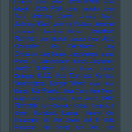
John Maus
Lennon
John Lydon
John
John Peel
Mayall
John Travolta
John
Johnny Cash
Zorn
Johnny Depp
Johnny Marr
Johnny Rotten
Jonathan
Jonathan
Jeremiah
Jonathan Meese
Richman
Jose
Joni Mitchell
Jonzun Crew
Joy
Gonzales
Joy Denalane
Division
Jörg Fauser
Jörg Stempel
Judas
Priest
Juli
Julia Meladin
Jumpa
Jungstötter
Justin Bieber
Jürgen Drews
Jürgen
K.I.Z.
Kae Tempest
Kamasi
Zeltinger
Kanye West
Washington
Karat
Karl
Kat Frankie
Bartos
Kate Bush
Kate Perry
Keith
Katja Ebstein
Kavinsky
Keith Jarrett
Richards
Kele Okereke
Kelela
Kemistry &
Kendrick Lamar
Storm
Kerstin Ott
Khruangbin
KI
KId Creole
KId P.
KIda
Ramadan
KIev Stingl
KIm Deal
KIm