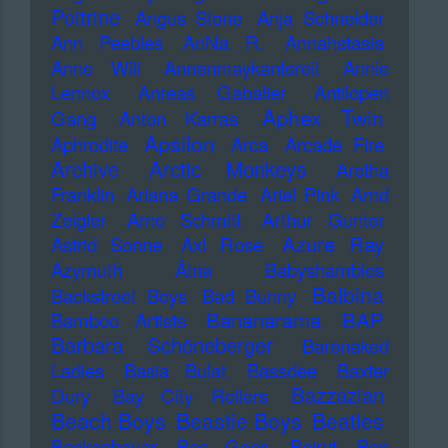
Poitrine
Angus Stone
Anja Schneider
Ann Peebles
AnNa R.
Annahstasia
Anne Will
Annenmaykantereit
Annie
Lennox
Anreas Gabalier
Antilopen
Aphex Twin
Gang
Anton Karras
Apsilon
Aphrodite
Arca
Arcade Fire
Archive
Arctic Monkeys
Aretha
Franklin
Ariana Grande
Ariel Pink
Arnd
Zeigler
Arno Schmitt
Arthur Gunter
Azure Ray
Astrid Sonne
Axl Rose
Azymuth
Ätna
Babyshambles
Balbina
Backstreet Boys
Bad Bunny
Bananarama
BAP
Bamboo Artists
Barbara Schöneberger
Barenaked
Ladies
Basia Bulat
Bassdee
Baxter
Bazzazian
Dury
Bay City Rollers
Beach Boys
Beastie Boys
Beatles
Beckenbauer
Bee Gees
Beirut
Ben