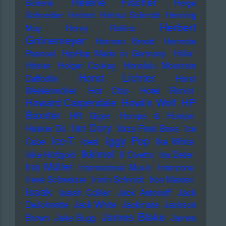
Helene Fischer
Schenk
Helge
Schneider
Helmet
Helmut Schmidt
Henning
Herbert
May
Henry Rollins
Grönemeyer
Herman Brood
Hermeto
Pascoal
HipHop Made in Germany
Hitler
Hitster
Holger Czukay
Honolulu Mountain
Horst Lichter
Daffodils
Horst
Weidenmüller
Hot Chip
Hotel Rimini
Howard Carpendale
Howlin Wolf
HP
Baxxter
HR Giger
Humpe & Humpe
Ian Dury
Hüsker Dü
Ibiza Final Boss
Ice
Iggy Pop
Ice-T
Cube
Ideal
Ike White
Ikkimel
Ikke Hüftgold
Il Civetto
Ina Deter
Ina Müller
International Music
Interzone
Irene Schweizer
Irmin Schmidt
Iron Maiden
Isaak
Isaiah Collier
Jack Antonoff
Jack
DeJohnette
Jack White
Jackmate
Jackson
James Blake
Brown
Jake Bugg
James