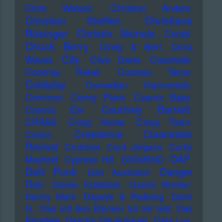
Chris Watson
Christian Anders
Christiane
Christian Steiffen
Rösinger
Christin Nichols
Christl
Chuck Berry
Cindy & Bert
Circa
City
Waves
Clive Davis
Coachella
Cockney Rebel
Cocteau Twins
Coldplay
Comedian Harmonists
Common
Conny Plank
Cosmic Baby
Courtney Barnett
Cosmic Ear
CRASS
Crazy Horse
Crazy Town
Creedence Clearwater
Cream
Revival
Crutches
Curd Jürgens
Curtis
DAF
Mayfield
Cypress Hill
D3SM6ND
Daft Punk
Danger
Dan Auerbach
Dan
Daniel Küblböck
Daniel Richter
Danny Mark
Dapayk & Padberg
Dario
G.
Das mit den Blumen tut mir leid
Das
Paradies
Dascha Dauenhauer
Data Luv