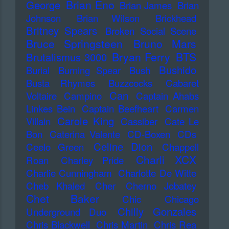
Brian Eno
George
Brian James
Brian
Johnson
Brian Wilson
Brickhead
Britney Spears
Broken Social Scene
Bruce Springsteen
Bruno Mars
Bryan Ferry
BTS
Brutalismus 3000
Bushido
Burial
Burning Spear
Bush
Busta Rhymes
Buzzcocks
Cabaret
Can
Voltaire
Campino
Captain Ahabs
Linkes Bein
Captain Beefheart
Carmen
Carole King
Villain
Cassiber
Cate Le
Bon
Caterina Valente
CD-Boxen
CDs
Celine Dion
Ceelo Green
Chappell
Charli XCX
Roan
Charley Pride
Charlie Cunningham
Charlotte De Witte
Cheb Khaled
Cher
Cherno Jobatey
Chet Baker
Chic
Chicago
Chilly Gonzales
Underground Duo
Chris Blackwell
Chris Martin
Chris Rea