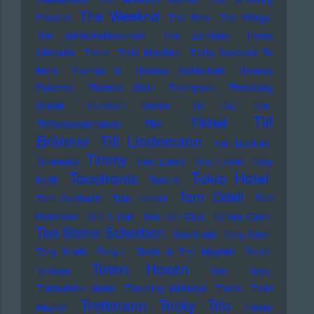
The Weeknd
Present
The Who
The Wings
The Wirtschaftswunder
The Zombies
Thees
Uhlmann
Them
Thilo Mischke
Thirty Seconds To
Mars
Thomas D
Thomas Gottschalk
Thomas
Pynchon
Thomas Stein
Thompson
Throbbing
Gristle
Thurston Moore
Tic Tac Toe
Till
Tikhet
Tiefbasskommando TBK
Brönner
Till Lindemann
Tim Buckley
Timmy
Timewarp
Timo Lassy
Tina Turner
Toby
Tocotronic
Tokio Hotel
Keith
Tokens
Tom Odell
Tom Gerhardt
Tom Lehrer
Tom
Robinson
Tom T. Hall
Tom Tom Club
Tommy Cash
Ton Steine Scherben
Toni Krahl
Tony Allen
Tony Krahl
Tony-L
Toots & The Maytals
Torch
Toten Hosen
Tortoise
Toto
Toya
Transvision Vamp
Traveling Wilburys
Travis
Trent
Trettmann
Trio
Tricky
Reznor
Tristan