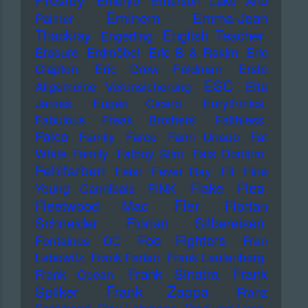
Embryo
Emerson Lake And
Eminem
Emma-Jean
Palmer
Thackray
English Teacher
Engerling
Erasure
Erdmöbel
Eric B & Rakim
Eric
Clapton
Eric Drew Feldman
Erste
ESC
Allgemeine Verunsicherung
Etta
James
Eugen Cicero
Eurythmics
Fabulous Freak Brothers
Faithless
Falco
Family
Farce
Farin Urlaub
Fat
White Family
Fatboy Slim
Fats Domino
Fehlfarben
Feist
Fever Ray
Fil
Fine
Flake
Flea
Young Cannibals
FINK
Fler
Fleetwood Mac
Florian
Schneider
Florian Silbereisen
Foo Fighters
Fontaines DC
Fran
Lebowitz
Frank Farian
Frank Laufenberg
Frank Sinatra
Frank
Frank Ocean
Frank Zappa
Spilker
Franz