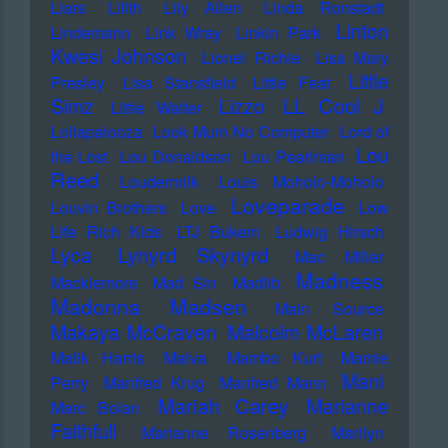
Liars
Lilith
Lily Allen
Linda Ronstadt
Linton
Lindemann
Link Wray
Linkin Park
Kwesi Johnson
Lionel Richie
Lisa Mary
Little
Presley
Lisa Stansfield
Little Feat
LL Cool J
Simz
Lizzo
Little Walter
Lollapalooza
Look Mum No Computer
Lord of
Lou
the Lost
Lou Donaldson
Lou Pearlman
Reed
Loudermilk
Louis Moholo-Moholo
Loveparade
Louvin Brothers
Love
Low
Life Rich Kids
LTJ Bukem
Ludwig Hirsch
Lyca
Lynyrd Skynyrd
Mac Miller
Madness
Macklemore
Mad Sin
Madlib
Madonna
Madsen
Main Source
Makaya McCraven
Malcolm McLaren
Malik Harris
Malva
Mambo Kurt
Mamie
Mani
Perry
Manfred Krug
Manfred Mann
Mariah Carey
Marianne
Marc Bolan
Faithfull
Marianne Rosenberg
Marilyn