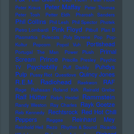
Peter Maffay
Peter Kraus
Peter Thomas
Peter Tosh
Petter Eldh
Pharoah Sanders
Phil Collins
Phil Lesh
Phil Spector
Photek
Pink Floyd
Pietro Lombardi
Pitbull
Plan B
Plasmatics
Polecats
Poly Styrene
Pop
Pop-
Portishead
Kultur
Popcorn
Popol Vuh
Primal
Portugal The Man
Power Plush
Prince
Scream
Priscilla Presley
Psychic
Psychobilly
Puhdys
TV
Puff Daddy
Pulp
Quincy Jones
Pussy Riot
Questlove
Radiohead
R.E.M.
RAF
Raekwon
Rage
Rahsaan Roland Kirk
Rainald Grebe
Ralf Hütter
Rammstein
Ralph Heidel
Rayk Goetze
Randy Weston
Ray Charles
Rechtsrock
Red Hot Chili
Reb Kennedy
Peppers
Reinhard Mey
Reggae
Reinhold Heil
Rezo
Rhythm & Sound
Ricardo