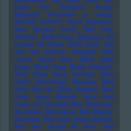
Benjamin Amaru
LaMar Gay
Berghain
Bernadette La Hengst
Bernard Sumner
Bernd Begemann
Berq
Bertrand Cantat
Beth Ditto
Betti Kruse
Beyonce
Betterov
Bill
Billie Eilish
Laswell
Bill Withers
Billy
Joel
Bim Sherman
Biosphere
Birth
Björk
Control
Bitchin Bajas
Black
Black Keys
Black Sabbath
Kappa
Black Sheep
Blaine Reininger
Blake
Harley
Blancmange
Bleachers
Blind
Blixa Bargeld
Bloc
Faith
Blink-182
Blondie
Party
Blond
Blood
Blue
Blur
Blumfeld
Blümchen
Oyster Cult
Bob Dylan
Bob Marley
Bo Diddley
Bob Vylan
Bob Mould
Bollock Brothers
Bon Iver
Boney M
Boy
Bono