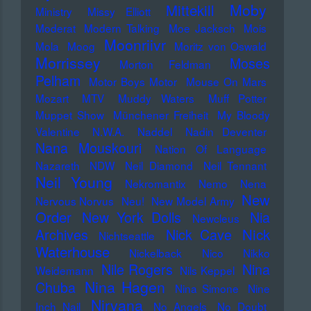
Moby
Mittekill
Ministry
Missy Elliott
Moderat
Modern Talking
Moe Jacksch
Mois
Moonriivr
Mola
Moog
Moritz von Oswald
Morrissey
Moses
Morton Feldman
Pelham
Motor Boys Motor
Mouse On Mars
Mozart
MTV
Muddy Waters
Muff Potter
Muppet Show
Münchener Freiheit
My Bloody
Valentine
N.W.A.
Naddel
Nadin Deventer
Nana Mouskouri
Nation Of Language
Nazareth
NDW
Neil Diamond
Neil Tennant
Neil Young
Nekromantix
Nemo
Nena
New
Nervous Norvus
Neu!
New Model Army
Order
New York Dolls
Nia
Newcleus
Nick
Archives
Nick Cave
Nichtseattle
Waterhouse
Nickelback
Nico
Nikko
Nile Rogers
Nina
Weidemann
Nils Keppel
Nina Hagen
Chuba
Nina Simone
Nine
Nirvana
Inch Nail
No Angels
No Doubt