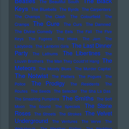
Beatles
The Black
The Beautiful South
Keys
The Bluebells
The Byrds
The Carpenters
The Champs
The Clash
The Colourfield
The
The Cure
Cramps
The Curs
The Damned
The Divine Comedy
The Eels
The Fall
The Five
Keys
The Fugees
The Hives
The Jam
The
The Last Dinner
Ladybirds
The Lambrini Girls
Party
The Libertines
The Lathums
The
The
Louvin Brothers
The Man They Could'nt Hang
Meteors
The Moody Blues
The Murder Capital
The Notwist
The Platters
The Pogues
The
The Prodigy
Police
The Residents
The
Routes
The Seeds
The Selecter
The Sha La Das
The Smiths
The Smashing Pumpkins
The Soft
The Stone
Moon
The Sound
The Specials
Roses
The Velvet
The Streets
The Strokes
Underground
The Ventures
The Verve
The
Walkabouts
The Weather Station
The Wedding