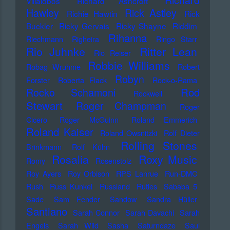
Richard
Villalobos
Richard Ashcroft
Hawley
Rick Astley
Richie Hawtin
Rick
Buckler
Ricky Gervais
Ricky Shayne
Riddim
Rihanna
Riechmann
Righeira
Ringo Starr
Rio Juhnke
Ritter Lean
Rio Reiser
Robbie Williams
Robag Wruhme
Robert
Robyn
Forster
Roberta Flack
Rock-o-Rama
Rod
Rocko Schamoni
Rockwell
Stewart
Roger Champman
Roger
Cicero
Roger McGuinn
Roland Emmerich
Roland Kaiser
Roland Owsnitzki
Rolf Dieter
Rolling Stones
Brinkmann
Rolf Kühn
Rosalia
Roxy Music
Romy
Rosenstolz
Roy Ayers
Roy Orbison
RPS Lanrue
Run-DMC
Rush
Russ Kunkel
Russland
Rutles
Sababa 5
Sade
Sam Fender
Sandow
Sandra Hüller
Santiano
Sarah Connor
Sarah Davachi
Sarah
Engels
Sarah Wild
Sasha
Saturndaze
Saul