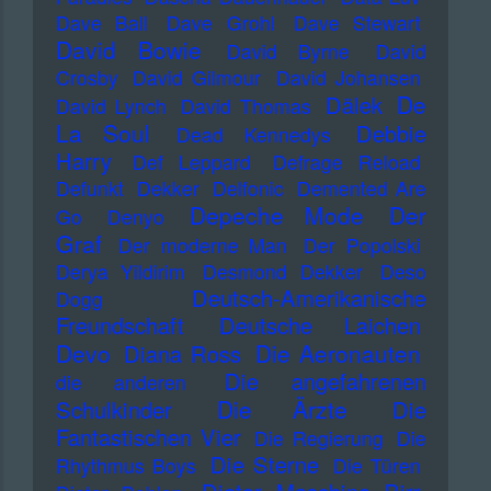
Dave Ball
Dave Grohl
Dave Stewart
David Bowie
David Byrne
David
Crosby
David Gilmour
David Johansen
De
Dälek
David Lynch
David Thomas
La Soul
Debbie
Dead Kennedys
Harry
Def Leppard
Defrage Reload
Defunkt
Dekker
Delfonic
Demented Are
Depeche Mode
Der
Go
Denyo
Graf
Der moderne Man
Der Popolski
Derya Yildirim
Desmond Dekker
Deso
Deutsch-Amerikanische
Dogg
Freundschaft
Deutsche Laichen
Devo
Die Aeronauten
Diana Ross
Die angefahrenen
die anderen
Die Ärzte
Schulkinder
Die
Fantastischen Vier
Die Regierung
Die
Die Sterne
Rhythmus Boys
Die Türen