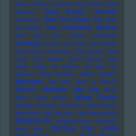
Brusch
Tristwch Y Fenywod
Trojan Records
Tunde
Tupac Shakur
Turnstile
Adebimpe
U2
Tyler The Creator
Tuxedomoon
UB40
Udo Lindenberg
Ukraine
Udo Jürgens
UKW
Ulrich Tukur
Ultravox
Underworld
Unheilig
Unionen
Uriah Heep
USA for Africa
Uschi Brüning
Van Morrison
Vicky Leandros
Vince
Clarke
Vince Staples
Violent Femmes
Virgin
Steele
Visage
Viv Albertine
Von Spar
Von
Südenfed
Walker Brothers
Wanda
Warpaint
Watergate
Web Web
Weird Al Yankovic
Westbam
WeJazz
Wet Leg
Wham
Wiglaf Droste
Wham!
White Stripes
Wildecker Herzbuben
Will Ferrell
William Shatner
Willie Nelson
Wolf Biermann
Wolf Wondratschek
Wolfgang Flür
Wolfgang Zechner
Woodstock
Wu-Tang Clan
X-Mal
World Party