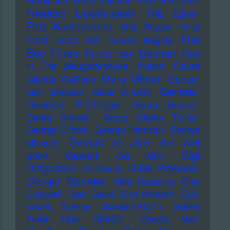
Ferdinand
Frau Lehmann
Fred und Luna
Friedrich Liechtenstein
Fritz Egner
Fritz Kalkbrenner
Fritz Puppel
Fritzi
Fun
Ernst
Front 242
Fuerza Regida
Boy Three
Funny van Dannen
Fury
In The Slaughterhouse
Fusion
Future
Gary Glitter
Geese
Islands
Galliano
Genesis
Geir Jenssen
Gene Vincent
Genesis P-Orridge
Georg Danzer
Georg Kreisler
Georg Stefan Troller
George Clinton
George Harrison
George
Gestalt et Jive
Michael
Get Well
Gewalt
Gigi
Soon
GG Allin
D'Agostino
Giles Peterson
Gil Ofarim
Giorgio Moroder
Gitte Haenning
Glen
Campbell
Glen Gould
Glen Hansard
GLS
Gnarls Barkley
Goebbels/Harth
Golden
Goldie
Pudel Club
Goodie Mob