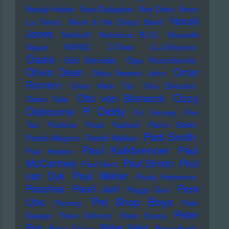
Noddy Holder
Noel Gallagher
Noir Désir
Nono
Norah
La Grinta
Noori & His Dorpa Band
Jones
Notdurft
Notorious B.I.G.
Nouvelle
Vague
NSYNC
O-Town
O.J.Simpson
Oasis
Odd Beholder
Olga Reznichenko
Olivia Dean
Omar
Olivia Newton John
Romero
Omer Klein Trio
One Direction
Ozzy
Otto von Bismarck
Oskar Sala
Osbourne
P. Diddy
P.J. Harvey
Pan
Tau
Pankow
Papo Yoplack
Parov Stelar
Patti Smith
Patrick Wagner
Patrick Walden
Paul Kalkbrenner
Paul
Paul Heaton
McCartney
Paul Simon
Paul
Paul Nero
Paul Weller
van Dyk
Paula Hartmann
Pere
Peaches
Pearl Jam
Peggy Gou
Pet Shop Boys
Ubu
Perrecy
Pete
Peter
Seeger
Peter Doherty
Peter Evans
Fox
Peter Hein
Peter Green
Peter Hook