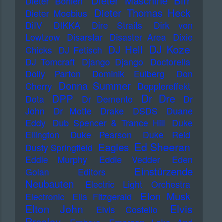
Dieter Maschine Birr
Dieter Bohlen
Dieter Thomas Heck
Dieter Moebius
DiIV
DIKKA
Dire Straits
Dirk von
Lowtzow
Disarstar
Disaster Area
Dixie
DJ Koze
DJ Hell
Chicks
DJ Fetisch
DJ Tomcraft
Django Django
Doctorella
Dolly Parton
Dominik Eulberg
Don
Donna Summer
Cherry
Dopplereffekt
Dr Dre
DPP
Dota
Dr Demento
Dr
John
Dr Motte
Drake
DSDS
Duane
Eddy
Dub Spencer & Trance Hill
Duke
Ellington
Duke Pearson
Duke Reid
Ed Sheeran
Eagles
Dusty Springfield
Eddie Murphy
Eddie Vedder
Eden
Einstürzende
Golan
Editors
Neubauten
Electric Light Orchestra
Elon Musk
Electronic
Ella Fitzgerald
Elton John
Elvis
Elvis Costello
Presley