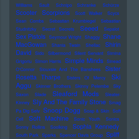
Williams
Sault
Schnipo Schranke
Schürze
Scorpions
Scooter
Scott Walker
Scycs
Sean Combs
Sebastian Krumbiegel
Sebastian
Seeed
Studnitzky
Secret Secrets
Sepalot
Sex Pistols
Shane
Seymour Wright
Shaggy
MacGowan
Shirin
Shania Twain
Shellac
David
Sido
Silbermond
Silent Servant
Simina
Simple Minds
Grigoriu
Simon Harris
Sinead
Sister
O'Connor
Siouxsie And The Banshees
Ski
Rosetta Tharpe
Sisters Of Mercy
Aggu
Skinner Brothers
Skinny Pelembe
Sky
Sleaford Mods
Saxon
Slade
Sleater-
Sly And The Family Stone
Kinney
Smag
Snoop Dogg
Pa Dig Selv
Soap & Skin
Soft
Soft Machine
Cell
Sonic Youth
Sonics
Sophia Kennedy
Sonny Rollins
Soolking
Spliff
South Park
Sparks
Spencer Davis Group