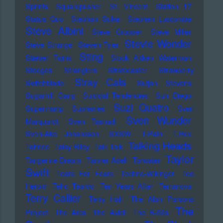
Sprints
Squarepusher
St. Vincent
Station 17
Status Quo
Stephan Sulke
Stephen Luscombe
Steve Albini
Steve Cropper
Steve Miller
Stevie Wonder
Steve Strange
Steven Tyler
Sting
Stieber Twins
Stock Aitken Waterman
Stooges
Stranglers
Stratocaster
Strawberry
Stray Cats
Switchblade
Sufjan Stevens
Sugarhill Gang
Suicidal Tendencies
Sun Diego
Suzi Quatro
Supertramp
Supremes
Sven
Sven Wunder
Marquardt
Sven Tasnadi
Sven-Ake Johansson
SXSW
T-Pain
T.Rex
Talking Heads
Tahnee
Talay Riley
Talk Talk
Taylor
Tangerine Dream
Tanner Adell
Tarwater
Swift
Tears For Fears
Techno-Wikinger
Ted
Herold
Teho Teardo
Ten Years After
Terranova
Terry Callier
Terry Hall
The Alan Parsons
The
Project
The Arcs
The Avicii
The B-52s