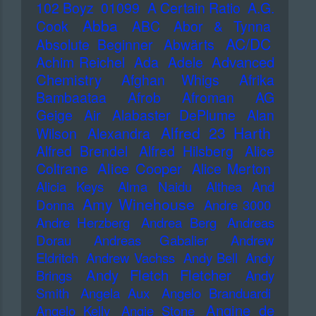
102 Boyz
01099
A Certain Ratio
A.G.
Abba
Cook
ABC
Abor & Tynna
AC/DC
Absolute Beginner
Abwärts
Advanced
Achim Reichel
Ada
Adele
Chemistry
Afghan Whigs
Afrika
Bambaataa
Afrob
Afroman
AG
Geige
Air
Alabaster DePlume
Alan
Alfred 23 Harth
Wilson
Alexandra
Alfred Brendel
Alfred Hilsberg
Alice
Alice Cooper
Coltrane
Alice Merton
Alicia Keys
Alma Naidu
Althea And
Amy Winehouse
Donna
Andre 3000
Andre Herzberg
Andrea Berg
Andreas
Dorau
Andreas Gabalier
Andrew
Eldritch
Andrew Vachss
Andy Bell
Andy
Andy Fletch Fletcher
Brings
Andy
Smith
Angela Aux
Angelo Branduardi
Angine de
Angelo Kelly
Angie Stone