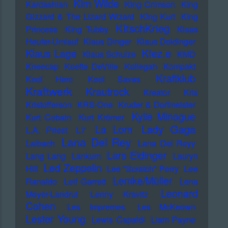
KIm Wilde
Kardashian
KIng Crimson
KIng
Gizzard & The Lizard Wizard
KIng Kurt
KIng
KItschKrieg
Princess
KIng Tubby
Klaas
Heufer-Umlauf
Klaus Dinger
Klaus Doldinger
Klez.e
Klaus Lage
Klaus Schulze
KMD
Kneecap
Koefte DeVille
Kollegah
Kompakt
Kraftklub
Kool Herc
Kool Savas
Kraftwerk
Krautrock
Kreator
Kris
Kristofferson
KRS-One
Kruder & Dorfmeister
Kylie Minogue
Kurt Cobain
Kurt Krömer
Lady Gaga
La Lom
L.A. Priest
L7
Lana Del Rey
Laibach
Lana Del Reyy
Lars Eidinger
Lang Lang
Lankum
Lauryn
Led Zeppelin
Hill
Lee "Scratch" Perry
Lee
Lemke/Müller
Ranaldo
Leif Garrett
Lena
Leonard
Meyer-Landrut
Lenny Kravitz
Cohen
Les Impremes
Les McKeown
Lester Young
Lewis Capaldi
Liam Payne