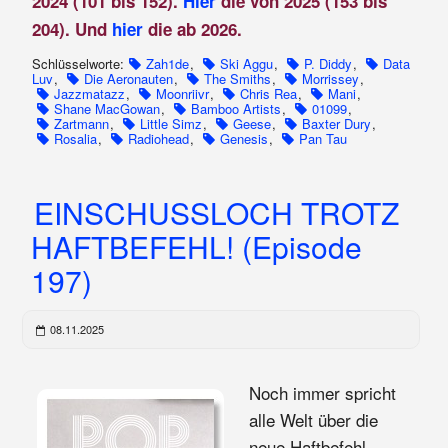
2024 (101 bis 152).
Hier
die von 2025 (153 bis
204). Und
hier
die ab 2026.
Schlüsselworte:
Zah1de
,
Ski Aggu
,
P. Diddy
,
Data
Luv
,
Die Aeronauten
,
The Smiths
,
Morrissey
,
Jazzmatazz
,
Moonriivr
,
Chris Rea
,
Mani
,
Shane MacGowan
,
Bamboo Artists
,
01099
,
Zartmann
,
Little Simz
,
Geese
,
Baxter Dury
,
Rosalia
,
Radiohead
,
Genesis
,
Pan Tau
EINSCHUSSLOCH TROTZ
HAFTBEFEHL! (Episode
197)
08.11.2025
Noch immer spricht
alle Welt über die
neue Haftbefehl-