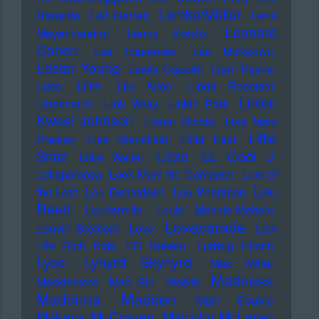
Lemke/Müller
Ranaldo
Leif Garrett
Lena
Leonard
Meyer-Landrut
Lenny Kravitz
Cohen
Les Impremes
Les McKeown
Lester Young
Lewis Capaldi
Liam Payne
Liars
Lilith
Lily Allen
Linda Ronstadt
Linton
Lindemann
Link Wray
Linkin Park
Kwesi Johnson
Lionel Richie
Lisa Mary
Little
Presley
Lisa Stansfield
Little Feat
LL Cool J
Simz
Lizzo
Little Walter
Lollapalooza
Look Mum No Computer
Lord of
Lou
the Lost
Lou Donaldson
Lou Pearlman
Reed
Loudermilk
Louis Moholo-Moholo
Loveparade
Louvin Brothers
Love
Low
Life Rich Kids
LTJ Bukem
Ludwig Hirsch
Lyca
Lynyrd Skynyrd
Mac Miller
Madness
Macklemore
Mad Sin
Madlib
Madonna
Madsen
Main Source
Makaya McCraven
Malcolm McLaren