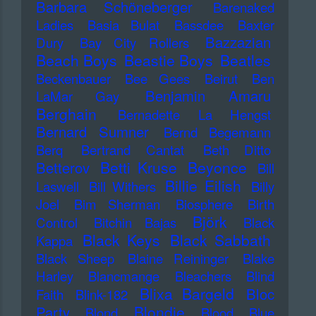
Barbara Schöneberger
Barenaked
Ladies
Basia Bulat
Bassdee
Baxter
Bazzazian
Dury
Bay City Rollers
Beach Boys
Beastie Boys
Beatles
Beckenbauer
Bee Gees
Beirut
Ben
Benjamin Amaru
LaMar Gay
Berghain
Bernadette La Hengst
Bernard Sumner
Bernd Begemann
Berq
Bertrand Cantat
Beth Ditto
Betti Kruse
Beyonce
Betterov
Bill
Billie Eilish
Laswell
Bill Withers
Billy
Joel
Bim Sherman
Biosphere
Birth
Björk
Control
Bitchin Bajas
Black
Black Keys
Black Sabbath
Kappa
Black Sheep
Blaine Reininger
Blake
Harley
Blancmange
Bleachers
Blind
Blixa Bargeld
Bloc
Faith
Blink-182
Blondie
Party
Blond
Blood
Blue