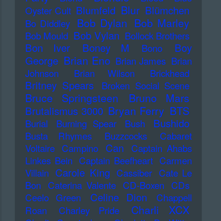
Blur
Blumfeld
Blümchen
Oyster Cult
Bob Dylan
Bob Marley
Bo Diddley
Bob Vylan
Bob Mould
Bollock Brothers
Bon Iver
Boney M
Boy
Bono
Brian Eno
George
Brian James
Brian
Johnson
Brian Wilson
Brickhead
Britney Spears
Broken Social Scene
Bruce Springsteen
Bruno Mars
Bryan Ferry
BTS
Brutalismus 3000
Bushido
Burial
Burning Spear
Bush
Busta Rhymes
Buzzcocks
Cabaret
Can
Voltaire
Campino
Captain Ahabs
Linkes Bein
Captain Beefheart
Carmen
Carole King
Villain
Cassiber
Cate Le
Bon
Caterina Valente
CD-Boxen
CDs
Celine Dion
Ceelo Green
Chappell
Charli XCX
Roan
Charley Pride