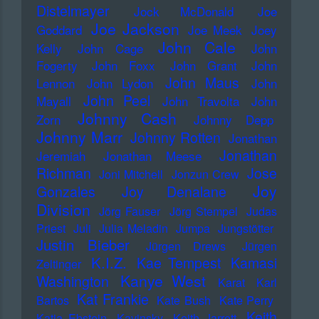
Distelmayer
Jock McDonald
Joe
Joe Jackson
Goddard
Joe Meek
Joey
John Cale
Kelly
John Cage
John
Fogerty
John Foxx
John Grant
John
John Maus
Lennon
John Lydon
John
John Peel
Mayall
John Travolta
John
Johnny Cash
Zorn
Johnny Depp
Johnny Marr
Johnny Rotten
Jonathan
Jonathan
Jeremiah
Jonathan Meese
Richman
Jose
Joni Mitchell
Jonzun Crew
Joy
Gonzales
Joy Denalane
Division
Jörg Fauser
Jörg Stempel
Judas
Priest
Juli
Julia Meladin
Jumpa
Jungstötter
Justin Bieber
Jürgen Drews
Jürgen
K.I.Z.
Kae Tempest
Kamasi
Zeltinger
Kanye West
Washington
Karat
Karl
Kat Frankie
Bartos
Kate Bush
Kate Perry
Keith
Katja Ebstein
Kavinsky
Keith Jarrett