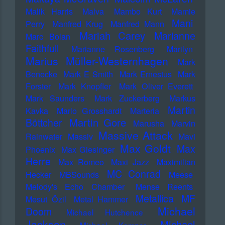
Malik Harris
Malva
Mambo Kurt
Mamie
Mani
Perry
Manfred Krug
Manfred Mann
Mariah Carey
Marianne
Marc Bolan
Faithfull
Marianne Rosenberg
Marilyn
Marius Müller-Westernhagen
Mark
Benecke
Mark E Smith
Mark Ernestus
Mark
Forster
Mark Knopfler
Mark Oliver Everett
Mark Saunders
Mark Zuckerberg
Markus
Martin
Kavka
Marlo Grosshardt
Marteria
Martin Gore
Böttcher
Marusha
Marvin
Massive Attack
Rainwater
Massiv
Mavi
Max Goldt
Max
Phoenix
Max Giesinger
Herre
Max Romeo
Maxi Jazz
Maximilian
MC Conrad
Hecker
MBSounds
Meese
Melody's Echo Chamber
Mense Reents
Metallica
MF
Mesut Özil
Metal Hammer
Michael
Doom
Michael Hutchence
Jackson
Michael