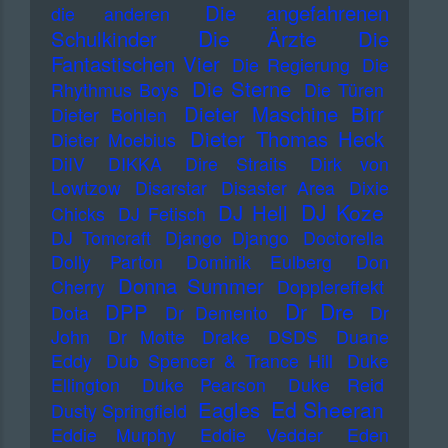
Die angefahrenen
die anderen
Die Ärzte
Schulkinder
Die
Fantastischen Vier
Die Regierung
Die
Die Sterne
Rhythmus Boys
Die Türen
Dieter Maschine Birr
Dieter Bohlen
Dieter Thomas Heck
Dieter Moebius
DiIV
DIKKA
Dire Straits
Dirk von
Lowtzow
Disarstar
Disaster Area
Dixie
DJ Koze
DJ Hell
Chicks
DJ Fetisch
DJ Tomcraft
Django Django
Doctorella
Dolly Parton
Dominik Eulberg
Don
Donna Summer
Cherry
Dopplereffekt
Dr Dre
DPP
Dota
Dr Demento
Dr
John
Dr Motte
Drake
DSDS
Duane
Eddy
Dub Spencer & Trance Hill
Duke
Ellington
Duke Pearson
Duke Reid
Ed Sheeran
Eagles
Dusty Springfield
Eddie Murphy
Eddie Vedder
Eden