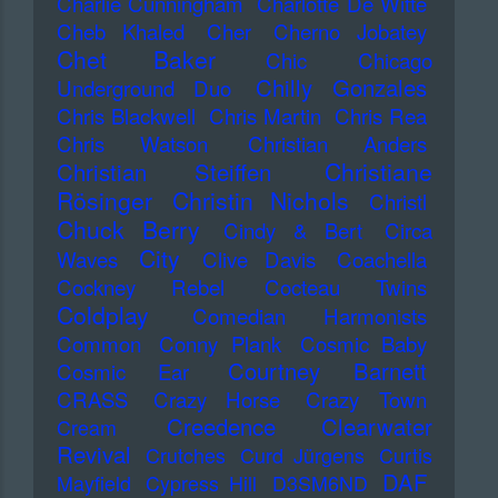
Charlie Cunningham
Charlotte De Witte
Cheb Khaled
Cher
Cherno Jobatey
Chet Baker
Chic
Chicago
Chilly Gonzales
Underground Duo
Chris Blackwell
Chris Martin
Chris Rea
Chris Watson
Christian Anders
Christiane
Christian Steiffen
Rösinger
Christin Nichols
Christl
Chuck Berry
Cindy & Bert
Circa
City
Waves
Clive Davis
Coachella
Cockney Rebel
Cocteau Twins
Coldplay
Comedian Harmonists
Common
Conny Plank
Cosmic Baby
Courtney Barnett
Cosmic Ear
CRASS
Crazy Horse
Crazy Town
Creedence Clearwater
Cream
Revival
Crutches
Curd Jürgens
Curtis
DAF
Mayfield
Cypress Hill
D3SM6ND