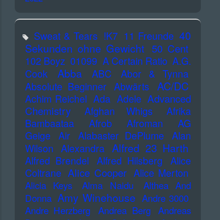
40
Sweat & Tears
!K7
11 Freunde
Sekunden ohne Gewicht
50 Cent
102 Boyz
01099
A Certain Ratio
A.G.
Abba
Cook
ABC
Abor & Tynna
AC/DC
Absolute Beginner
Abwärts
Advanced
Achim Reichel
Ada
Adele
Chemistry
Afghan Whigs
Afrika
Bambaataa
Afrob
Afroman
AG
Geige
Air
Alabaster DePlume
Alan
Alfred 23 Harth
Wilson
Alexandra
Alfred Brendel
Alfred Hilsberg
Alice
Alice Cooper
Coltrane
Alice Merton
Alicia Keys
Alma Naidu
Althea And
Amy Winehouse
Donna
Andre 3000
Andre Herzberg
Andrea Berg
Andreas