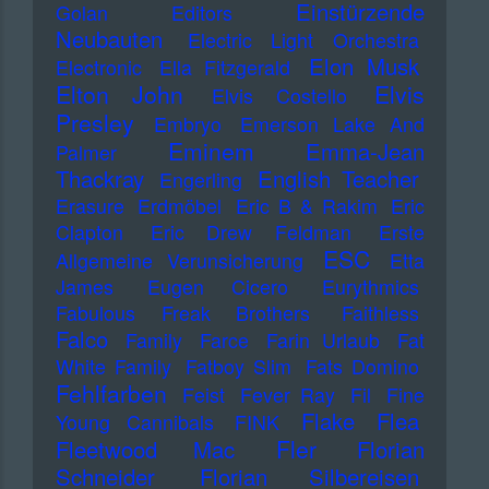
Einstürzende
Golan
Editors
Neubauten
Electric Light Orchestra
Elon Musk
Electronic
Ella Fitzgerald
Elton John
Elvis
Elvis Costello
Presley
Embryo
Emerson Lake And
Eminem
Emma-Jean
Palmer
Thackray
English Teacher
Engerling
Erasure
Erdmöbel
Eric B & Rakim
Eric
Clapton
Eric Drew Feldman
Erste
ESC
Allgemeine Verunsicherung
Etta
James
Eugen Cicero
Eurythmics
Fabulous Freak Brothers
Faithless
Falco
Family
Farce
Farin Urlaub
Fat
White Family
Fatboy Slim
Fats Domino
Fehlfarben
Feist
Fever Ray
Fil
Fine
Flake
Flea
Young Cannibals
FINK
Fler
Fleetwood Mac
Florian
Schneider
Florian Silbereisen