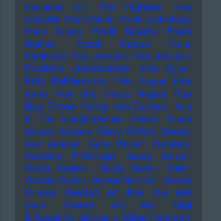
Foo Fighters
Fontaines DC
Fran
Lebowitz
Frank Farian
Frank Laufenberg
Frank Sinatra
Frank
Frank Ocean
Frank Zappa
Spilker
Franz
Ferdinand
Frau Lehmann
Fred und Luna
Friedrich Liechtenstein
Fritz Egner
Fritz Kalkbrenner
Fritz Puppel
Fritzi
Fun
Ernst
Front 242
Fuerza Regida
Boy Three
Funny van Dannen
Fury
In The Slaughterhouse
Fusion
Future
Gary Glitter
Geese
Islands
Galliano
Genesis
Geir Jenssen
Gene Vincent
Genesis P-Orridge
Georg Danzer
Georg Kreisler
Georg Stefan Troller
George Clinton
George Harrison
George
Gestalt et Jive
Michael
Get Well
Gewalt
Gigi
Soon
GG Allin
D'Agostino
Giles Peterson
Gil Ofarim