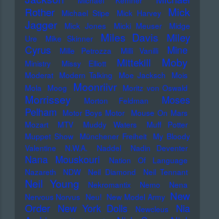
Michael Kemner
Mick
Rother
Michael Stipe
Mick Harvey
Jagger
Mick Jones
Micki Meuser
Midge
Miles Davis
Miley
Ure
Mike Skinner
Cyrus
Mine
Mille Petrozza
Milli Vanilli
Moby
Mittekill
Ministry
Missy Elliott
Moderat
Modern Talking
Moe Jacksch
Mois
Moonriivr
Mola
Moog
Moritz von Oswald
Morrissey
Moses
Morton Feldman
Pelham
Motor Boys Motor
Mouse On Mars
Mozart
MTV
Muddy Waters
Muff Potter
Muppet Show
Münchener Freiheit
My Bloody
Valentine
N.W.A.
Naddel
Nadin Deventer
Nana Mouskouri
Nation Of Language
Nazareth
NDW
Neil Diamond
Neil Tennant
Neil Young
Nekromantix
Nemo
Nena
New
Nervous Norvus
Neu!
New Model Army
Order
New York Dolls
Nia
Newcleus