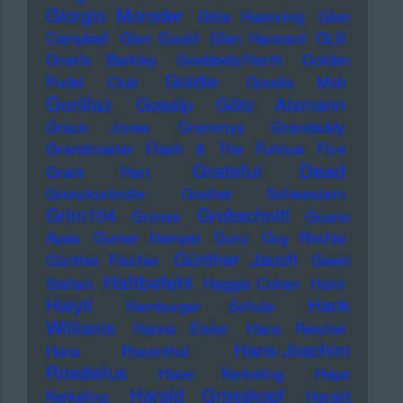
Giorgio Moroder
Gitte Haenning
Glen
Campbell
Glen Gould
Glen Hansard
GLS
Gnarls Barkley
Goebbels/Harth
Golden
Goldie
Pudel Club
Goodie Mob
Gorillaz
Gossip
Götz Alsmann
Grace Jones
Grammys
Grandaddy
Grandmaster Flash & The Furious Five
Grateful Dead
Grant Hart
Grenzkontrolle
Grether Schwestern
Grim104
Grobschnitt
Grimes
Guano
Apes
Gunter Hampel
Guru
Guy Ritchie
Günther Jauch
Günther Fischer
Gwen
Haftbefehl
Stefani
Haggai Cohen
Haim
Haiyti
Hank
Hamburger Schule
Williams
Hanns Eisler
Hans Reichel
Hans-Joachim
Hans Rosenthal
Roedelius
Haoe Kerkeling
Hape
Harald Grosskopf
Kerkeling
Harald