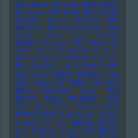
Rayk Goetze
Randy Weston
Ray Charles
Rechtsrock
Red Hot Chili
Reb Kennedy
Peppers
Reinhard Mey
Reggae
Reinhold Heil
Rezo
Rhythm & Sound
Ricardo
Richard
Villalobos
Richard Ashcroft
Hawley
Rick Astley
Richie Hawtin
Rick
Buckler
Ricky Gervais
Ricky Shayne
Riddim
Rihanna
Riechmann
Righeira
Ringo Starr
Rio Juhnke
Ritter Lean
Rio Reiser
Robbie Williams
Robag Wruhme
Robert
Robyn
Forster
Roberta Flack
Rock-o-Rama
Rod
Rocko Schamoni
Rockwell
Stewart
Roger Champman
Roger
Cicero
Roger McGuinn
Roland Emmerich
Roland Kaiser
Roland Owsnitzki
Rolf Dieter
Rolling Stones
Brinkmann
Rolf Kühn
Rosalia
Roxy Music
Romy
Rosenstolz