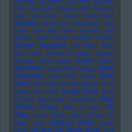
Roy Ayers
Roy Orbison
RPS Lanrue
Run-DMC
Rush
Russ Kunkel
Russland
Rutles
Sababa 5
Sade
Sam Fender
Sandow
Sandra Hüller
Santiano
Sarah Connor
Sarah Davachi
Sarah
Engels
Sarah Wild
Sasha
Saturndaze
Saul
Williams
Sault
Schnipo Schranke
Schürze
Scorpions
Scooter
Scott Walker
Scycs
Sean Combs
Sebastian Krumbiegel
Sebastian
Seeed
Studnitzky
Secret Secrets
Sepalot
Sex Pistols
Shane
Seymour Wright
Shaggy
MacGowan
Shirin
Shania Twain
Shellac
David
Sido
Silbermond
Silent Servant
Simina
Simple Minds
Grigoriu
Simon Harris
Sinead
Sister
O'Connor
Siouxsie And The Banshees
Ski
Rosetta Tharpe
Sisters Of Mercy
Aggu
Skinner Brothers
Skinny Pelembe
Sky
Sleaford Mods
Saxon
Slade
Sleater-
Sly And The Family Stone
Kinney
Smag