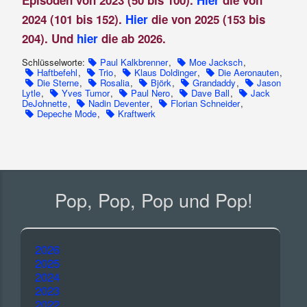
Episoden von 2023 (50 bis 100).
Hier
die von
2024 (101 bis 152).
Hier
die von 2025 (153 bis
204). Und
hier
die ab 2026.
Schlüsselworte:
Paul Kalkbrenner
,
Moe Jacksch
,
Haftbefehl
,
Trio
,
Klaus Doldinger
,
Die Aeronauten
,
Die Sterne
,
Rosalia
,
Björk
,
Grandaddy
,
Jason
Lytle
,
Yves Tumor
,
Paul Nero
,
Dave Ball
,
Jack
DeJohnette
,
Nadin Deventer
,
Florian Schneider
,
Depeche Mode
,
Kraftwerk
Pop, Pop, Pop und Pop!
2026
2025
2024
2023
2022