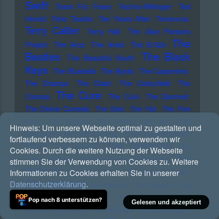
Swift
Tears For Fears
Techno-Wikinger
Ted
Herold
Teho Teardo
Ten Years After
Terranova
Terry Callier
Terry Hall
The Alan Parsons
The
Project
The Arcs
The Avicii
The B-52s
Beatles
The Black
The Beautiful South
Keys
The Bluebells
The Byrds
The Carpenters
The Champs
The Clash
The Colourfield
The
The Cure
Cramps
The Curs
The Damned
The Divine Comedy
The Eels
The Fall
The Five
Keys
The Fugees
The Hives
The Jam
The
Hinweis:
Um unsere Webseite optimal zu gestalten und
The Last Dinner
Ladybirds
The Lambrini Girls
fortlaufend verbessern zu können, verwenden wir
Party
The Libertines
The Lathums
The
Cookies. Durch die weitere Nutzung der Webseite
The
Louvin Brothers
The Man They Could'nt Hang
stimmen Sie der Verwendung von Cookies zu. Weitere
Meteors
The Moody Blues
The Murder Capital
Informationen zu Cookies erhalten Sie in unserer
The Notwist
Datenschutzerklärung
.
The Platters
The Pogues
The
The Prodigy
Police
The Residents
The
Pop nach 8 unterstützen?
Gelesen und akzeptiert
Routes
The Seeds
The Selecter
The Sha La Das