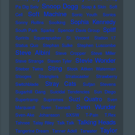
Snoop Dogg
Pa Dig Selv
Soap & Skin
Soft
Soft Machine
Cell
Sonic Youth
Sonics
Sophia Kennedy
Sonny Rollins
Soolking
Spliff
South Park
Sparks
Spencer Davis Group
Sprints
Squarepusher
St. Vincent
Station 17
Status Quo
Stephan Sulke
Stephen Luscombe
Steve Albini
Steve Cropper
Steve Miller
Stevie Wonder
Steve Strange
Steven Tyler
Sting
Stieber Twins
Stock Aitken Waterman
Stooges
Stranglers
Stratocaster
Strawberry
Stray Cats
Switchblade
Sufjan Stevens
Sugarhill Gang
Suicidal Tendencies
Sun Diego
Suzi Quatro
Supertramp
Supremes
Sven
Sven Wunder
Marquardt
Sven Tasnadi
Sven-Ake Johansson
SXSW
T-Pain
T.Rex
Talking Heads
Tahnee
Talay Riley
Talk Talk
Taylor
Tangerine Dream
Tanner Adell
Tarwater