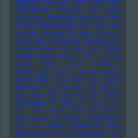
Nick
Archives
Nick Cave
Nichtseattle
Waterhouse
Nickelback
Nico
Nikko
Nile Rogers
Nina
Weidemann
Nils Keppel
Nina Hagen
Chuba
Nina Simone
Nine
Nirvana
Inch Nail
No Angels
No Doubt
Noddy Holder
Noel Gallagher
Noir Désir
Nono
Norah
La Grinta
Noori & His Dorpa Band
Jones
Notdurft
Notorious B.I.G.
Nouvelle
Vague
NSYNC
O-Town
O.J.Simpson
Oasis
Odd Beholder
Olga Reznichenko
Olivia Dean
Omar
Olivia Newton John
Romero
Omer Klein Trio
One Direction
Ozzy
Otto von Bismarck
Oskar Sala
Osbourne
P. Diddy
P.J. Harvey
Pan
Tau
Pankow
Papo Yoplack
Parov Stelar
Patti Smith
Patrick Wagner
Patrick Walden
Paul Kalkbrenner
Paul
Paul Heaton
McCartney
Paul Simon
Paul
Paul Nero