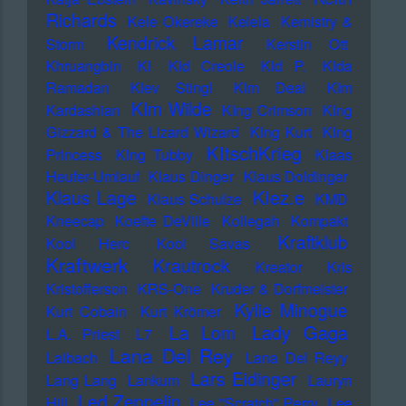
Richards
Kele Okereke
Kelela
Kemistry &
Kendrick Lamar
Storm
Kerstin Ott
Khruangbin
KI
KId Creole
KId P.
KIda
Ramadan
KIev Stingl
KIm Deal
KIm
KIm Wilde
Kardashian
KIng Crimson
KIng
Gizzard & The Lizard Wizard
KIng Kurt
KIng
KItschKrieg
Princess
KIng Tubby
Klaas
Heufer-Umlauf
Klaus Dinger
Klaus Doldinger
Klez.e
Klaus Lage
Klaus Schulze
KMD
Kneecap
Koefte DeVille
Kollegah
Kompakt
Kraftklub
Kool Herc
Kool Savas
Kraftwerk
Krautrock
Kreator
Kris
Kristofferson
KRS-One
Kruder & Dorfmeister
Kylie Minogue
Kurt Cobain
Kurt Krömer
Lady Gaga
La Lom
L.A. Priest
L7
Lana Del Rey
Laibach
Lana Del Reyy
Lars Eidinger
Lang Lang
Lankum
Lauryn
Led Zeppelin
Hill
Lee "Scratch" Perry
Lee