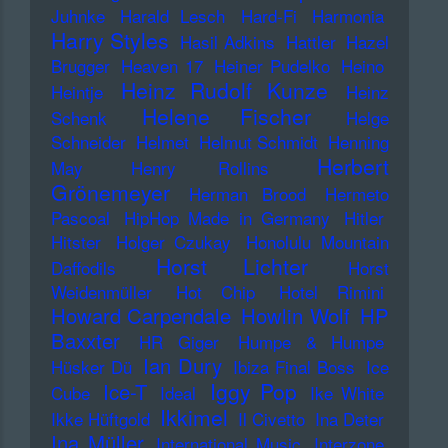
Juhnke
Harald Lesch
Hard-Fi
Harmonia
Harry Styles
Hasil Adkins
Hattler
Hazel
Brugger
Heaven 17
Heiner Pudelko
Heino
Heinz Rudolf Kunze
Heintje
Heinz
Helene Fischer
Schenk
Helge
Schneider
Helmet
Helmut Schmidt
Henning
Herbert
May
Henry Rollins
Grönemeyer
Herman Brood
Hermeto
Pascoal
HipHop Made in Germany
Hitler
Hitster
Holger Czukay
Honolulu Mountain
Horst Lichter
Daffodils
Horst
Weidenmüller
Hot Chip
Hotel Rimini
Howard Carpendale
Howlin Wolf
HP
Baxxter
HR Giger
Humpe & Humpe
Ian Dury
Hüsker Dü
Ibiza Final Boss
Ice
Iggy Pop
Ice-T
Cube
Ideal
Ike White
Ikkimel
Ikke Hüftgold
Il Civetto
Ina Deter
Ina Müller
International Music
Interzone