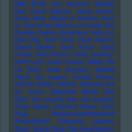
Daft Punk
Danger
Dan Auerbach
Dan
Daniel Küblböck
Daniel Richter
Danny Mark
Dapayk & Padberg
Dario
G.
Das mit den Blumen tut mir leid
Das
Paradies
Dascha Dauenhauer
Data Luv
Dave Ball
Dave Grohl
Dave Stewart
David Bowie
David Byrne
David
Crosby
David Gilmour
David Johansen
De
Dälek
David Lynch
David Thomas
La Soul
Debbie
Dead Kennedys
Harry
Def Leppard
Defrage Reload
Defunkt
Dekker
Delfonic
Demented Are
Depeche Mode
Der
Go
Denyo
Graf
Der moderne Man
Der Popolski
Derya Yildirim
Desmond Dekker
Deso
Deutsch-Amerikanische
Dogg
Freundschaft
Deutsche Laichen
Devo
Die Aeronauten
Diana Ross