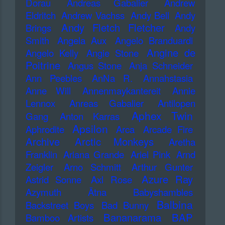
Dorau
Andreas Gabalier
Andrew
Eldritch
Andrew Vachss
Andy Bell
Andy
Andy Fletch Fletcher
Brings
Andy
Smith
Angela Aux
Angelo Branduardi
Angine de
Angelo Kelly
Angie Stone
Poitrine
Angus Stone
Anja Schneider
Ann Peebles
AnNa R.
Annahstasia
Anne Will
Annenmaykantereit
Annie
Lennox
Anreas Gabalier
Antilopen
Aphex Twin
Gang
Anton Karras
Apsilon
Aphrodite
Arca
Arcade Fire
Archive
Arctic Monkeys
Aretha
Franklin
Ariana Grande
Ariel Pink
Arnd
Zeigler
Arno Schmitt
Arthur Gunter
Azure Ray
Astrid Sonne
Axl Rose
Azymuth
Ätna
Babyshambles
Balbina
Backstreet Boys
Bad Bunny
Bananarama
BAP
Bamboo Artists