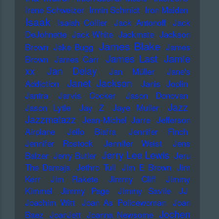
Irene Schweizer
Irmin Schmidt
Iron Maiden
Isaak
Isaiah Collier
Jack Antonoff
Jack
DeJohnette
Jack White
Jackmate
Jackson
James Blake
Brown
Jake Bugg
James
James Last
Jamie
Brown
James Carr
xx
Jan Delay
Jan Müller
Jane's
Janet Jackson
Addiction
Janis Joplin
Jantra
Jarvis Cocker
Jason Donovan
Jazz
Jason Lytle
Jay Z
Jaye Muller
Jazzmatazz
Jean-Michel Jarre
Jefferson
Airplane
Jello Biafra
Jennifer Finch
Jennifer Rostock
Jennifer Weist
Jens
Jerry Lee Lewis
Balzer
Jerry Butler
Jeru
The Damaja
Jethro Tull
Jim E Brown
Jim
Kerr
Jim Rakete
Jimmy Cliff
Jimmy
Kimmel
Jimmy Page
Jimmy Savile
JJ
Joachim Witt
Joan As Policewoman
Joan
Jochen
Baez
JoanJett
Joanna Newsome