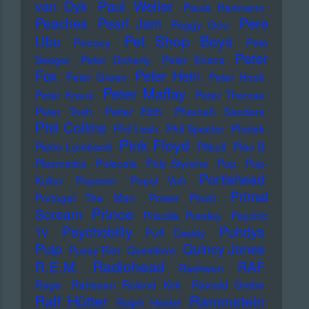
Paul Weller
van Dyk
Paula Hartmann
Pere
Peaches
Pearl Jam
Peggy Gou
Pet Shop Boys
Ubu
Perrecy
Pete
Peter
Seeger
Peter Doherty
Peter Evans
Fox
Peter Hein
Peter Green
Peter Hook
Peter Maffay
Peter Kraus
Peter Thomas
Peter Tosh
Petter Eldh
Pharoah Sanders
Phil Collins
Phil Lesh
Phil Spector
Photek
Pink Floyd
Pietro Lombardi
Pitbull
Plan B
Plasmatics
Polecats
Poly Styrene
Pop
Pop-
Portishead
Kultur
Popcorn
Popol Vuh
Primal
Portugal The Man
Power Plush
Prince
Scream
Priscilla Presley
Psychic
Psychobilly
Puhdys
TV
Puff Daddy
Pulp
Quincy Jones
Pussy Riot
Questlove
Radiohead
R.E.M.
RAF
Raekwon
Rage
Rahsaan Roland Kirk
Rainald Grebe
Ralf Hütter
Rammstein
Ralph Heidel