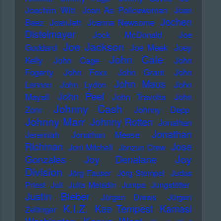
Joachim Witt
Joan As Policewoman
Joan
Jochen
Baez
JoanJett
Joanna Newsome
Distelmayer
Jock McDonald
Joe
Joe Jackson
Goddard
Joe Meek
Joey
John Cale
Kelly
John Cage
John
Fogerty
John Foxx
John Grant
John
John Maus
Lennon
John Lydon
John
John Peel
Mayall
John Travolta
John
Johnny Cash
Zorn
Johnny Depp
Johnny Marr
Johnny Rotten
Jonathan
Jonathan
Jeremiah
Jonathan Meese
Richman
Jose
Joni Mitchell
Jonzun Crew
Joy
Gonzales
Joy Denalane
Division
Jörg Fauser
Jörg Stempel
Judas
Priest
Juli
Julia Meladin
Jumpa
Jungstötter
Justin Bieber
Jürgen Drews
Jürgen
K.I.Z.
Kae Tempest
Kamasi
Zeltinger