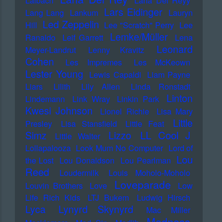
Laibach
Lana Del Reyy
Lars Eidinger
Lang Lang
Lankum
Lauryn
Led Zeppelin
Hill
Lee "Scratch" Perry
Lee
Lemke/Müller
Ranaldo
Leif Garrett
Lena
Leonard
Meyer-Landrut
Lenny Kravitz
Cohen
Les Impremes
Les McKeown
Lester Young
Lewis Capaldi
Liam Payne
Liars
Lilith
Lily Allen
Linda Ronstadt
Linton
Lindemann
Link Wray
Linkin Park
Kwesi Johnson
Lionel Richie
Lisa Mary
Little
Presley
Lisa Stansfield
Little Feat
LL Cool J
Simz
Lizzo
Little Walter
Lollapalooza
Look Mum No Computer
Lord of
Lou
the Lost
Lou Donaldson
Lou Pearlman
Reed
Loudermilk
Louis Moholo-Moholo
Loveparade
Louvin Brothers
Love
Low
Life Rich Kids
LTJ Bukem
Ludwig Hirsch
Lyca
Lynyrd Skynyrd
Mac Miller
Madness