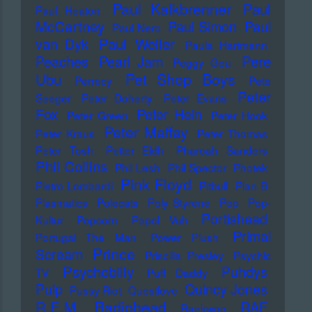
Paul Kalkbrenner
Paul
Paul Heaton
McCartney
Paul Simon
Paul
Paul Nero
Paul Weller
van Dyk
Paula Hartmann
Pere
Peaches
Pearl Jam
Peggy Gou
Pet Shop Boys
Ubu
Perrecy
Pete
Peter
Seeger
Peter Doherty
Peter Evans
Fox
Peter Hein
Peter Green
Peter Hook
Peter Maffay
Peter Kraus
Peter Thomas
Peter Tosh
Petter Eldh
Pharoah Sanders
Phil Collins
Phil Lesh
Phil Spector
Photek
Pink Floyd
Pietro Lombardi
Pitbull
Plan B
Plasmatics
Polecats
Poly Styrene
Pop
Pop-
Portishead
Kultur
Popcorn
Popol Vuh
Primal
Portugal The Man
Power Plush
Prince
Scream
Priscilla Presley
Psychic
Psychobilly
Puhdys
TV
Puff Daddy
Pulp
Quincy Jones
Pussy Riot
Questlove
Radiohead
R.E.M.
RAF
Raekwon