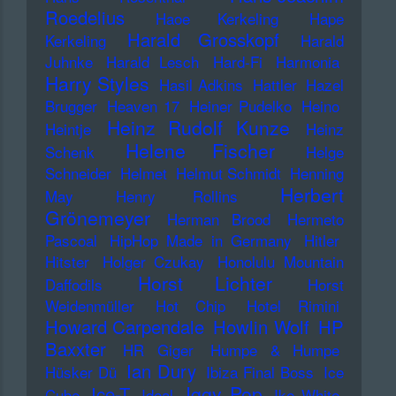
Roedelius
Haoe Kerkeling
Hape
Harald Grosskopf
Kerkeling
Harald
Juhnke
Harald Lesch
Hard-Fi
Harmonia
Harry Styles
Hasil Adkins
Hattler
Hazel
Brugger
Heaven 17
Heiner Pudelko
Heino
Heinz Rudolf Kunze
Heintje
Heinz
Helene Fischer
Schenk
Helge
Schneider
Helmet
Helmut Schmidt
Henning
Herbert
May
Henry Rollins
Grönemeyer
Herman Brood
Hermeto
Pascoal
HipHop Made in Germany
Hitler
Hitster
Holger Czukay
Honolulu Mountain
Horst Lichter
Daffodils
Horst
Weidenmüller
Hot Chip
Hotel Rimini
Howard Carpendale
Howlin Wolf
HP
Baxxter
HR Giger
Humpe & Humpe
Ian Dury
Hüsker Dü
Ibiza Final Boss
Ice
Iggy Pop
Ice-T
Cube
Ideal
Ike White