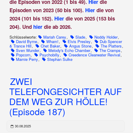
die Episoden von 2022 (1 bis 49).
Hier
die
Episoden von 2023 (50 bis 100).
Hier
die von
2024 (101 bis 152).
Hier
die von 2025 (153 bis
204). Und
hier
die ab 2026.
Schlüsselworte:
Mariah Carey
,
Slade
,
Noddy Holder
,
David Byrne
,
Wham!
,
Elvis Presley
,
Dub Spencer
& Trance Hill
,
Chet Baker
,
Angus Stone
,
The Platters
,
Sven Wunder
,
Melody's Echo Chamber
,
The Cramps
,
Popcorn
,
Psychobilly
,
Creedence Clearwater Revival
,
Mamie Perry
,
Stephan Sulke
ZWEI
TELEFONGESICHTER AUF
DEM WEG ZUR HÖLLE!
(Episode 187)
30.08.2025