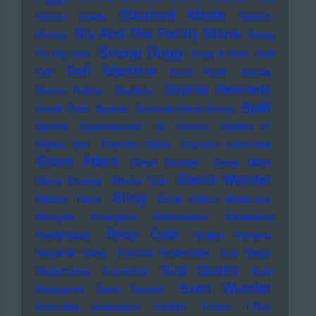
Sleaford Mods
Saxon
Slade
Sleater-
Sly And The Family Stone
Kinney
Smag
Snoop Dogg
Pa Dig Selv
Soap & Skin
Soft
Soft Machine
Cell
Sonic Youth
Sonics
Sophia Kennedy
Sonny Rollins
Soolking
Spliff
South Park
Sparks
Spencer Davis Group
Sprints
Squarepusher
St. Vincent
Station 17
Status Quo
Stephan Sulke
Stephen Luscombe
Steve Albini
Steve Cropper
Steve Miller
Stevie Wonder
Steve Strange
Steven Tyler
Sting
Stieber Twins
Stock Aitken Waterman
Stooges
Stranglers
Stratocaster
Strawberry
Stray Cats
Switchblade
Sufjan Stevens
Sugarhill Gang
Suicidal Tendencies
Sun Diego
Suzi Quatro
Supertramp
Supremes
Sven
Sven Wunder
Marquardt
Sven Tasnadi
Sven-Ake Johansson
SXSW
T-Pain
T.Rex