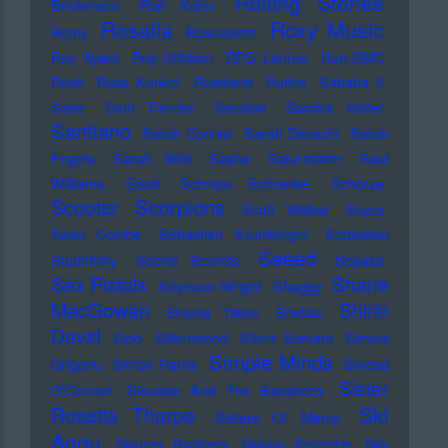
Rolling Stones
Brinkmann
Rolf Kühn
Rosalia
Roxy Music
Romy
Rosenstolz
Roy Ayers
Roy Orbison
RPS Lanrue
Run-DMC
Rush
Russ Kunkel
Russland
Rutles
Sababa 5
Sade
Sam Fender
Sandow
Sandra Hüller
Santiano
Sarah Connor
Sarah Davachi
Sarah
Engels
Sarah Wild
Sasha
Saturndaze
Saul
Williams
Sault
Schnipo Schranke
Schürze
Scorpions
Scooter
Scott Walker
Scycs
Sean Combs
Sebastian Krumbiegel
Sebastian
Seeed
Studnitzky
Secret Secrets
Sepalot
Sex Pistols
Shane
Seymour Wright
Shaggy
MacGowan
Shirin
Shania Twain
Shellac
David
Sido
Silbermond
Silent Servant
Simina
Simple Minds
Grigoriu
Simon Harris
Sinead
Sister
O'Connor
Siouxsie And The Banshees
Ski
Rosetta Tharpe
Sisters Of Mercy
Aggu
Skinner Brothers
Skinny Pelembe
Sky