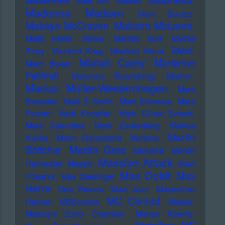
Macklemore
Mad Sin
Madlib
Madonna
Madsen
Main Source
Makaya McCraven
Malcolm McLaren
Malik Harris
Malva
Mambo Kurt
Mamie
Mani
Perry
Manfred Krug
Manfred Mann
Mariah Carey
Marianne
Marc Bolan
Faithfull
Marianne Rosenberg
Marilyn
Marius Müller-Westernhagen
Mark
Benecke
Mark E Smith
Mark Ernestus
Mark
Forster
Mark Knopfler
Mark Oliver Everett
Mark Saunders
Mark Zuckerberg
Markus
Martin
Kavka
Marlo Grosshardt
Marteria
Martin Gore
Böttcher
Marusha
Marvin
Massive Attack
Rainwater
Massiv
Mavi
Max Goldt
Max
Phoenix
Max Giesinger
Herre
Max Romeo
Maxi Jazz
Maximilian
MC Conrad
Hecker
MBSounds
Meese
Melody's Echo Chamber
Mense Reents