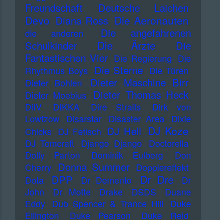
Freundschaft
Deutsche Laichen
Devo
Die Aeronauten
Diana Ross
Die angefahrenen
die anderen
Die Ärzte
Schulkinder
Die
Fantastischen Vier
Die Regierung
Die
Die Sterne
Rhythmus Boys
Die Türen
Dieter Maschine Birr
Dieter Bohlen
Dieter Thomas Heck
Dieter Moebius
DiIV
DIKKA
Dire Straits
Dirk von
Lowtzow
Disarstar
Disaster Area
Dixie
DJ Koze
DJ Hell
Chicks
DJ Fetisch
DJ Tomcraft
Django Django
Doctorella
Dolly Parton
Dominik Eulberg
Don
Donna Summer
Cherry
Dopplereffekt
Dr Dre
DPP
Dota
Dr Demento
Dr
John
Dr Motte
Drake
DSDS
Duane
Eddy
Dub Spencer & Trance Hill
Duke
Ellington
Duke Pearson
Duke Reid