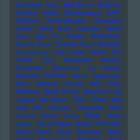
Balbina
Backstreet Boys
Bad Bunny
Bananarama
BAP
Bamboo Artists
Barbara Schöneberger
Barenaked
Ladies
Basia Bulat
Bassdee
Baxter
Bazzazian
Dury
Bay City Rollers
Beach Boys
Beastie Boys
Beatles
Beckenbauer
Bee Gees
Beirut
Ben
Benjamin Amaru
LaMar Gay
Berghain
Bernadette La Hengst
Bernard Sumner
Bernd Begemann
Berq
Bertrand Cantat
Beth Ditto
Betti Kruse
Beyonce
Betterov
Bill
Billie Eilish
Laswell
Bill Withers
Billy
Joel
Bim Sherman
Biosphere
Birth
Björk
Control
Bitchin Bajas
Black
Black Keys
Black Sabbath
Kappa
Black Sheep
Blaine Reininger
Blake
Harley
Blancmange
Bleachers
Blind