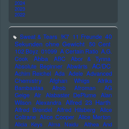
2024
2023
2022
40
Sweat & Tears
!K7
11 Freunde
Sekunden ohne Gewicht
50 Cent
102 Boyz
01099
A Certain Ratio
A.G.
Abba
Cook
ABC
Abor & Tynna
AC/DC
Absolute Beginner
Abwärts
Advanced
Achim Reichel
Ada
Adele
Chemistry
Afghan Whigs
Afrika
Bambaataa
Afrob
Afroman
AG
Geige
Air
Alabaster DePlume
Alan
Alfred 23 Harth
Wilson
Alexandra
Alfred Brendel
Alfred Hilsberg
Alice
Alice Cooper
Coltrane
Alice Merton
Alicia Keys
Alma Naidu
Althea And