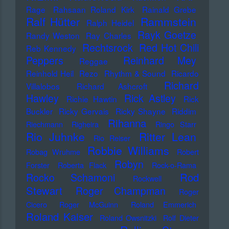
Rage
Rahsaan Roland Kirk
Rainald Grebe
Ralf Hütter
Rammstein
Ralph Heidel
Rayk Goetze
Randy Weston
Ray Charles
Rechtsrock
Red Hot Chili
Reb Kennedy
Peppers
Reinhard Mey
Reggae
Reinhold Heil
Rezo
Rhythm & Sound
Ricardo
Richard
Villalobos
Richard Ashcroft
Hawley
Rick Astley
Richie Hawtin
Rick
Buckler
Ricky Gervais
Ricky Shayne
Riddim
Rihanna
Riechmann
Righeira
Ringo Starr
Rio Juhnke
Ritter Lean
Rio Reiser
Robbie Williams
Robag Wruhme
Robert
Robyn
Forster
Roberta Flack
Rock-o-Rama
Rod
Rocko Schamoni
Rockwell
Stewart
Roger Champman
Roger
Cicero
Roger McGuinn
Roland Emmerich
Roland Kaiser
Roland Owsnitzki
Rolf Dieter