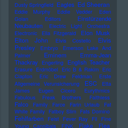
Ed Sheeran
Eagles
Dusty Springfield
Eddie Murphy
Eddie Vedder
Eden
Einstürzende
Golan
Editors
Neubauten
Electric Light Orchestra
Elon Musk
Electronic
Ella Fitzgerald
Elton John
Elvis
Elvis Costello
Presley
Embryo
Emerson Lake And
Eminem
Emma-Jean
Palmer
Thackray
English Teacher
Engerling
Erasure
Erdmöbel
Eric B & Rakim
Eric
Clapton
Eric Drew Feldman
Erste
ESC
Allgemeine Verunsicherung
Etta
James
Eugen Cicero
Eurythmics
Fabulous Freak Brothers
Faithless
Falco
Family
Farce
Farin Urlaub
Fat
White Family
Fatboy Slim
Fats Domino
Fehlfarben
Feist
Fever Ray
Fil
Fine
Flake
Flea
Young Cannibals
FINK