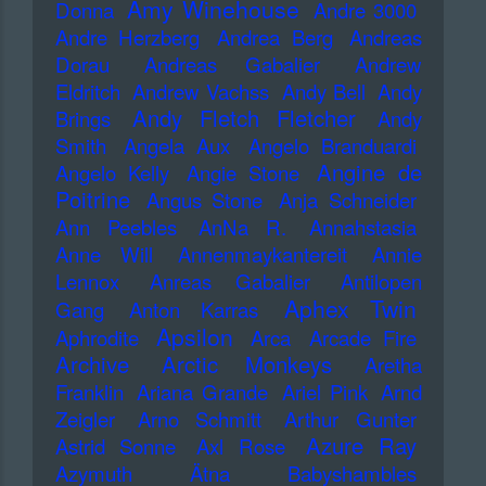
Amy Winehouse
Donna
Andre 3000
Andre Herzberg
Andrea Berg
Andreas
Dorau
Andreas Gabalier
Andrew
Eldritch
Andrew Vachss
Andy Bell
Andy
Andy Fletch Fletcher
Brings
Andy
Smith
Angela Aux
Angelo Branduardi
Angine de
Angelo Kelly
Angie Stone
Poitrine
Angus Stone
Anja Schneider
Ann Peebles
AnNa R.
Annahstasia
Anne Will
Annenmaykantereit
Annie
Lennox
Anreas Gabalier
Antilopen
Aphex Twin
Gang
Anton Karras
Apsilon
Aphrodite
Arca
Arcade Fire
Archive
Arctic Monkeys
Aretha
Franklin
Ariana Grande
Ariel Pink
Arnd
Zeigler
Arno Schmitt
Arthur Gunter
Azure Ray
Astrid Sonne
Axl Rose
Azymuth
Ätna
Babyshambles