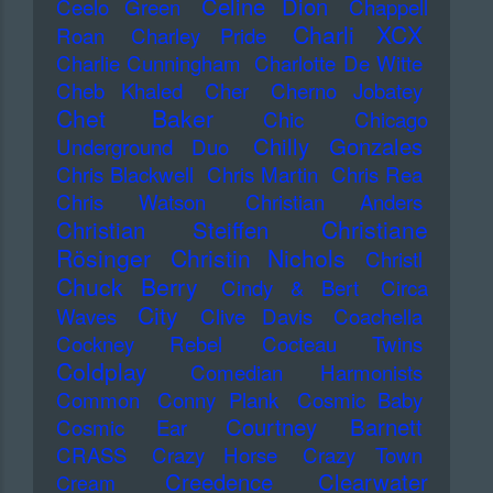
Celine Dion
Ceelo Green
Chappell
Charli XCX
Roan
Charley Pride
Charlie Cunningham
Charlotte De Witte
Cheb Khaled
Cher
Cherno Jobatey
Chet Baker
Chic
Chicago
Chilly Gonzales
Underground Duo
Chris Blackwell
Chris Martin
Chris Rea
Chris Watson
Christian Anders
Christiane
Christian Steiffen
Rösinger
Christin Nichols
Christl
Chuck Berry
Cindy & Bert
Circa
City
Waves
Clive Davis
Coachella
Cockney Rebel
Cocteau Twins
Coldplay
Comedian Harmonists
Common
Conny Plank
Cosmic Baby
Courtney Barnett
Cosmic Ear
CRASS
Crazy Horse
Crazy Town
Creedence Clearwater
Cream