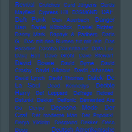
Revival
Crutches
Curd Jürgens
Curtis
DAF
Mayfield
Cypress Hill
D3SM6ND
Daft Punk
Danger
Dan Auerbach
Dan
Daniel Küblböck
Daniel Richter
Danny Mark
Dapayk & Padberg
Dario
G.
Das mit den Blumen tut mir leid
Das
Paradies
Dascha Dauenhauer
Data Luv
Dave Ball
Dave Grohl
Dave Stewart
David Bowie
David Byrne
David
Crosby
David Gilmour
David Johansen
De
Dälek
David Lynch
David Thomas
La Soul
Debbie
Dead Kennedys
Harry
Def Leppard
Defrage Reload
Defunkt
Dekker
Delfonic
Demented Are
Depeche Mode
Der
Go
Denyo
Graf
Der moderne Man
Der Popolski
Derya Yildirim
Desmond Dekker
Deso
Deutsch-Amerikanische
Dogg