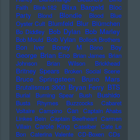
Blixa Bargeld
Bloc
Faith
Blink-182
Blondie
Party
Blond
Blood
Blue
Blur
Blumfeld
Blümchen
Oyster Cult
Bob Dylan
Bob Marley
Bo Diddley
Bob Vylan
Bob Mould
Bollock Brothers
Bon Iver
Boney M
Boy
Bono
Brian Eno
George
Brian James
Brian
Johnson
Brian Wilson
Brickhead
Britney Spears
Broken Social Scene
Bruce Springsteen
Bruno Mars
Bryan Ferry
BTS
Brutalismus 3000
Bushido
Burial
Burning Spear
Bush
Busta Rhymes
Buzzcocks
Cabaret
Can
Voltaire
Campino
Captain Ahabs
Linkes Bein
Captain Beefheart
Carmen
Carole King
Villain
Cassiber
Cate Le
Bon
Caterina Valente
CD-Boxen
CDs