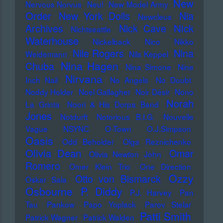
New
Nervous Norvus
Neu!
New Model Army
Order
New York Dolls
Nia
Newcleus
Nick
Archives
Nick Cave
Nichtseattle
Waterhouse
Nickelback
Nico
Nikko
Nile Rogers
Nina
Weidemann
Nils Keppel
Nina Hagen
Chuba
Nina Simone
Nine
Nirvana
Inch Nail
No Angels
No Doubt
Noddy Holder
Noel Gallagher
Noir Désir
Nono
Norah
La Grinta
Noori & His Dorpa Band
Jones
Notdurft
Notorious B.I.G.
Nouvelle
Vague
NSYNC
O-Town
O.J.Simpson
Oasis
Odd Beholder
Olga Reznichenko
Olivia Dean
Omar
Olivia Newton John
Romero
Omer Klein Trio
One Direction
Ozzy
Otto von Bismarck
Oskar Sala
Osbourne
P. Diddy
P.J. Harvey
Pan
Tau
Pankow
Papo Yoplack
Parov Stelar
Patti Smith
Patrick Wagner
Patrick Walden