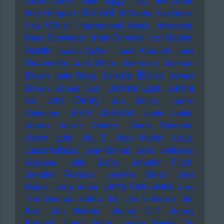
Ikkimel
Ikke Hüftgold
Il Civetto
Ina Deter
Ina Müller
International Music
Interzone
Irene Schweizer
Irmin Schmidt
Iron Maiden
Isaak
Isaiah Collier
Jack Antonoff
Jack
DeJohnette
Jack White
Jackmate
Jackson
James Blake
Brown
Jake Bugg
James
James Last
Jamie
Brown
James Carr
xx
Jan Delay
Jan Müller
Jane's
Janet Jackson
Addiction
Janis Joplin
Jantra
Jarvis Cocker
Jason Donovan
Jazz
Jason Lytle
Jay Z
Jaye Muller
Jazzmatazz
Jean-Michel Jarre
Jefferson
Airplane
Jello Biafra
Jennifer Finch
Jennifer Rostock
Jennifer Weist
Jens
Jerry Lee Lewis
Balzer
Jerry Butler
Jeru
The Damaja
Jethro Tull
Jim E Brown
Jim
Kerr
Jim Rakete
Jimmy Cliff
Jimmy
Kimmel
Jimmy Page
Jimmy Savile
JJ