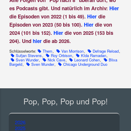
Alle Folgen von "Pop nach 8" überall dort, wo
es Podcasts gibt. Und natürlich im Archiv:
Hier
die Episoden von 2022 (1 bis 49).
Hier
die
Episoden von 2023 (50 bis 100).
Hier
die von
2024 (101 bis 152).
Hier
die von 2025 (153 bis
204). Und
hier
die ab 2026.
Schlüsselworte:
Them
,
Van Morrison
,
Defrage Reload
,
Sufjan Stevens
,
Roy Orbison
,
KIda Ramadan
,
Sven Wunder
,
Nick Cave
,
Leonard Cohen
,
Blixa
Bargeld
,
Sven Wunder
,
Chicago Underground Duo
Pop, Pop, Pop und Pop!
2026
2025