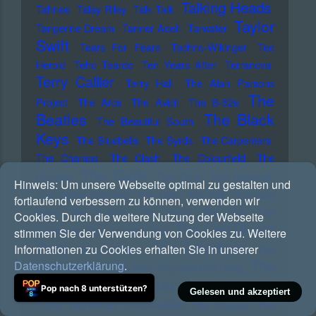
Talking Heads
Tahnee
Talay Riley
Talk Talk
Taylor
Tangerine Dream
Tanner Adell
Tarwater
Swift
Tears For Fears
Techno-Wikinger
Ted
Herold
Teho Teardo
Ten Years After
Terranova
Terry Callier
Terry Hall
The Alan Parsons
The
Project
The Arcs
The Avicii
The B-52s
Beatles
The Black
The Beautiful South
Keys
The Bluebells
The Byrds
The Carpenters
The Champs
The Clash
The Colourfield
The
The Cure
Cramps
The Curs
The Damned
Hinweis:
Um unsere Webseite optimal zu gestalten und
The Divine Comedy
The Eels
The Fall
The Five
fortlaufend verbessern zu können, verwenden wir
Keys
The Fugees
The Hives
The Jam
The
Cookies. Durch die weitere Nutzung der Webseite
The Last Dinner
Ladybirds
The Lambrini Girls
stimmen Sie der Verwendung von Cookies zu. Weitere
Party
The Libertines
Informationen zu Cookies erhalten Sie in unserer
The Lathums
The
The
Datenschutzerklärung
.
Louvin Brothers
The Man They Could'nt Hang
Meteors
The Moody Blues
The Murder Capital
Pop nach 8 unterstützen?
Gelesen und akzeptiert
The Notwist
The Platters
The Pogues
The