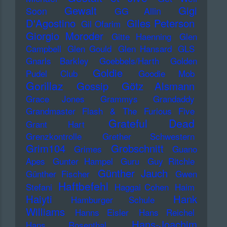
Gewalt
Gigi
Soon
GG Allin
D'Agostino
Giles Peterson
Gil Ofarim
Giorgio Moroder
Gitte Haenning
Glen
Campbell
Glen Gould
Glen Hansard
GLS
Gnarls Barkley
Goebbels/Harth
Golden
Goldie
Pudel Club
Goodie Mob
Gorillaz
Gossip
Götz Alsmann
Grace Jones
Grammys
Grandaddy
Grandmaster Flash & The Furious Five
Grateful Dead
Grant Hart
Grenzkontrolle
Grether Schwestern
Grim104
Grobschnitt
Grimes
Guano
Apes
Gunter Hampel
Guru
Guy Ritchie
Günther Jauch
Günther Fischer
Gwen
Haftbefehl
Stefani
Haggai Cohen
Haim
Haiyti
Hank
Hamburger Schule
Williams
Hanns Eisler
Hans Reichel
Hans-Joachim
Hans Rosenthal