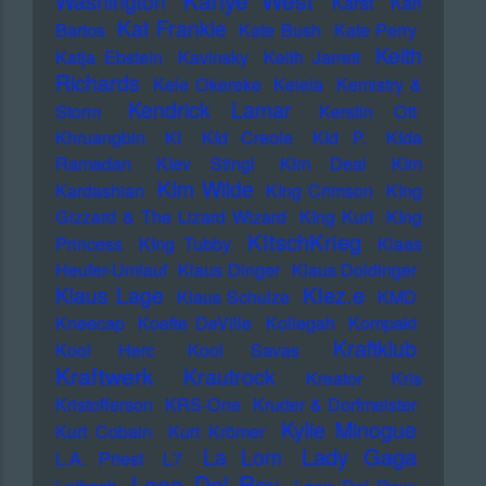
Kanye West
Washington
Karat
Karl
Kat Frankie
Bartos
Kate Bush
Kate Perry
Keith
Katja Ebstein
Kavinsky
Keith Jarrett
Richards
Kele Okereke
Kelela
Kemistry &
Kendrick Lamar
Storm
Kerstin Ott
Khruangbin
KI
KId Creole
KId P.
KIda
Ramadan
KIev Stingl
KIm Deal
KIm
KIm Wilde
Kardashian
KIng Crimson
KIng
Gizzard & The Lizard Wizard
KIng Kurt
KIng
KItschKrieg
Princess
KIng Tubby
Klaas
Heufer-Umlauf
Klaus Dinger
Klaus Doldinger
Klez.e
Klaus Lage
Klaus Schulze
KMD
Kneecap
Koefte DeVille
Kollegah
Kompakt
Kraftklub
Kool Herc
Kool Savas
Kraftwerk
Krautrock
Kreator
Kris
Kristofferson
KRS-One
Kruder & Dorfmeister
Kylie Minogue
Kurt Cobain
Kurt Krömer
Lady Gaga
La Lom
L.A. Priest
L7
Lana Del Rey