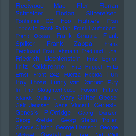
Fler
Fleetwood Mac
Florian
Schneider
Florian Silbereisen
Foo Fighters
Fontaines DC
Fran
Lebowitz
Frank Farian
Frank Laufenberg
Frank Sinatra
Frank
Frank Ocean
Frank Zappa
Spilker
Franz
Ferdinand
Frau Lehmann
Fred und Luna
Friedrich Liechtenstein
Fritz Egner
Fritz Kalkbrenner
Fritz Puppel
Fritzi
Fun
Ernst
Front 242
Fuerza Regida
Boy Three
Funny van Dannen
Fury
In The Slaughterhouse
Fusion
Future
Gary Glitter
Geese
Islands
Galliano
Genesis
Geir Jenssen
Gene Vincent
Genesis P-Orridge
Georg Danzer
Georg Kreisler
Georg Stefan Troller
George Clinton
George Harrison
George
Gestalt et Jive
Michael
Get Well