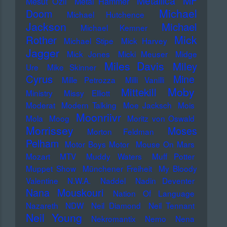
Metallica
MF
Mesut Özil
Metal Hammer
Michael
Doom
Michael Hutchence
Jackson
Michael
Michael Kemner
Mick
Rother
Michael Stipe
Mick Harvey
Jagger
Mick Jones
Micki Meuser
Midge
Miles Davis
Miley
Ure
Mike Skinner
Cyrus
Mine
Mille Petrozza
Milli Vanilli
Moby
Mittekill
Ministry
Missy Elliott
Moderat
Modern Talking
Moe Jacksch
Mois
Moonriivr
Mola
Moog
Moritz von Oswald
Morrissey
Moses
Morton Feldman
Pelham
Motor Boys Motor
Mouse On Mars
Mozart
MTV
Muddy Waters
Muff Potter
Muppet Show
Münchener Freiheit
My Bloody
Valentine
N.W.A.
Naddel
Nadin Deventer
Nana Mouskouri
Nation Of Language
Nazareth
NDW
Neil Diamond
Neil Tennant
Neil Young
Nekromantix
Nemo
Nena