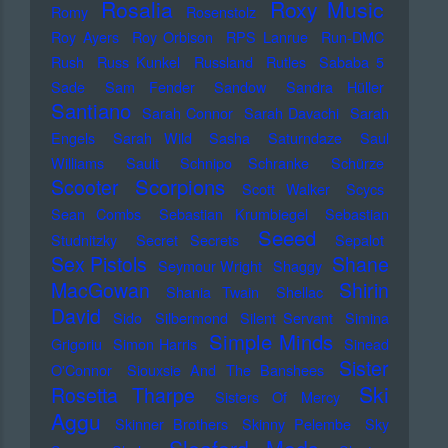
Rosalia
Roxy Music
Romy
Rosenstolz
Roy Ayers
Roy Orbison
RPS Lanrue
Run-DMC
Rush
Russ Kunkel
Russland
Rutles
Sababa 5
Sade
Sam Fender
Sandow
Sandra Hüller
Santiano
Sarah Connor
Sarah Davachi
Sarah
Engels
Sarah Wild
Sasha
Saturndaze
Saul
Williams
Sault
Schnipo Schranke
Schürze
Scorpions
Scooter
Scott Walker
Scycs
Sean Combs
Sebastian Krumbiegel
Sebastian
Seeed
Studnitzky
Secret Secrets
Sepalot
Sex Pistols
Shane
Seymour Wright
Shaggy
MacGowan
Shirin
Shania Twain
Shellac
David
Sido
Silbermond
Silent Servant
Simina
Simple Minds
Grigoriu
Simon Harris
Sinead
Sister
O'Connor
Siouxsie And The Banshees
Ski
Rosetta Tharpe
Sisters Of Mercy
Aggu
Skinner Brothers
Skinny Pelembe
Sky