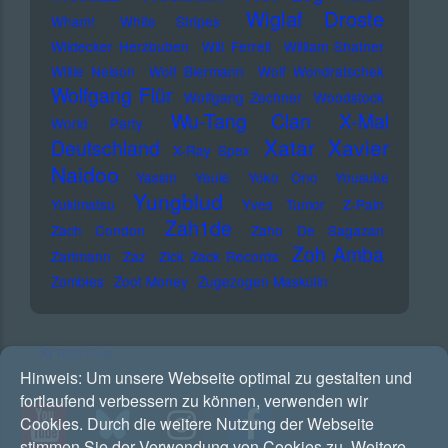
Wiglaf Droste
Wham!
White Stripes
Wildecker Herzbuben
Will Ferrell
William Shatner
Willie Nelson
Wolf Biermann
Wolf Wondratschek
Wolfgang Flür
Wolfgang Zechner
Woodstock
Wu-Tang Clan
X-Mal
World Party
Xatar
Xavier
Deutschland
X-Ray Spex
Naidoo
Yassin
Yeule
Yoko Ono
Yousuke
Yungblud
Yukimatsu
Yves Tumor
Z-Pain
Zah1de
Zach Condon
Zaho De Sagazan
Zoh Amba
Zartmann
Zaz
Zick Zack Records
Zombies
Zoot Money
Zugezogen Maskulin
RSS Feed
Hinweis:
Um unsere Webseite optimal zu gestalten und
fortlaufend verbessern zu können, verwenden wir
Cookies. Durch die weitere Nutzung der Webseite
stimmen Sie der Verwendung von Cookies zu. Weitere