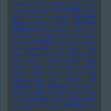
Routes
The Seeds
The Selecter
The Sha La Das
The Smiths
The Smashing Pumpkins
The Soft
The Stone
Moon
The Sound
The Specials
Roses
The Velvet
The Streets
The Strokes
Underground
The Ventures
The Verve
The
Walkabouts
The Weather Station
The Wedding
The Weeknd
Present
The Who
The Wings
The Wirtschaftswunder
The Zombies
Thees
Uhlmann
Them
Thilo Mischke
Thirty Seconds To
Mars
Thomas D
Thomas Gottschalk
Thomas
Pynchon
Thomas Stein
Thompson
Throbbing
Gristle
Thurston Moore
Tic Tac Toe
Till
Tikhet
Tiefbasskommando TBK
Brönner
Till Lindemann
Tim Buckley
Timmy
Timewarp
Timo Lassy
Tina Turner
Toby
Tocotronic
Tokio Hotel
Keith
Tokens
Tom Odell
Tom Gerhardt
Tom Lehrer
Tom