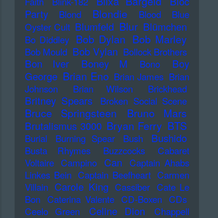
Blixa Bargeld
Bloc
Faith
Blink-182
Blondie
Party
Blond
Blood
Blue
Blur
Blumfeld
Blümchen
Oyster Cult
Bob Dylan
Bob Marley
Bo Diddley
Bob Vylan
Bob Mould
Bollock Brothers
Bon Iver
Boney M
Boy
Bono
Brian Eno
George
Brian James
Brian
Johnson
Brian Wilson
Brickhead
Britney Spears
Broken Social Scene
Bruce Springsteen
Bruno Mars
Bryan Ferry
BTS
Brutalismus 3000
Bushido
Burial
Burning Spear
Bush
Busta Rhymes
Buzzcocks
Cabaret
Can
Voltaire
Campino
Captain Ahabs
Linkes Bein
Captain Beefheart
Carmen
Carole King
Villain
Cassiber
Cate Le
Bon
Caterina Valente
CD-Boxen
CDs
Celine Dion
Ceelo Green
Chappell