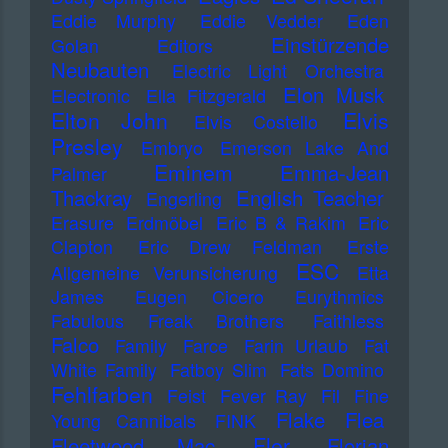
Eddie Murphy
Eddie Vedder
Eden
Einstürzende
Golan
Editors
Neubauten
Electric Light Orchestra
Elon Musk
Electronic
Ella Fitzgerald
Elton John
Elvis
Elvis Costello
Presley
Embryo
Emerson Lake And
Eminem
Emma-Jean
Palmer
Thackray
English Teacher
Engerling
Erasure
Erdmöbel
Eric B & Rakim
Eric
Clapton
Eric Drew Feldman
Erste
ESC
Allgemeine Verunsicherung
Etta
James
Eugen Cicero
Eurythmics
Fabulous Freak Brothers
Faithless
Falco
Family
Farce
Farin Urlaub
Fat
White Family
Fatboy Slim
Fats Domino
Fehlfarben
Feist
Fever Ray
Fil
Fine
Flake
Flea
Young Cannibals
FINK
Fler
Fleetwood Mac
Florian