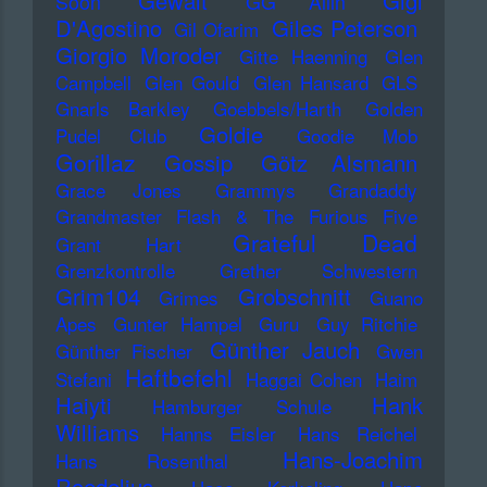
Gewalt
Gigi
Soon
GG Allin
D'Agostino
Giles Peterson
Gil Ofarim
Giorgio Moroder
Gitte Haenning
Glen
Campbell
Glen Gould
Glen Hansard
GLS
Gnarls Barkley
Goebbels/Harth
Golden
Goldie
Pudel Club
Goodie Mob
Gorillaz
Gossip
Götz Alsmann
Grace Jones
Grammys
Grandaddy
Grandmaster Flash & The Furious Five
Grateful Dead
Grant Hart
Grenzkontrolle
Grether Schwestern
Grim104
Grobschnitt
Grimes
Guano
Apes
Gunter Hampel
Guru
Guy Ritchie
Günther Jauch
Günther Fischer
Gwen
Haftbefehl
Stefani
Haggai Cohen
Haim
Haiyti
Hank
Hamburger Schule
Williams
Hanns Eisler
Hans Reichel
Hans-Joachim
Hans Rosenthal
Roedelius