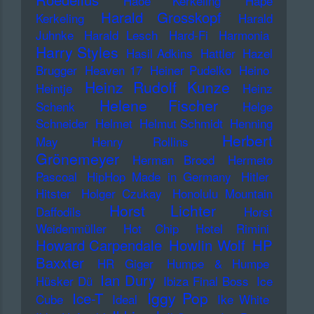
Haoe Kerkeling
Hape
Harald Grosskopf
Kerkeling
Harald
Juhnke
Harald Lesch
Hard-Fi
Harmonia
Harry Styles
Hasil Adkins
Hattler
Hazel
Brugger
Heaven 17
Heiner Pudelko
Heino
Heinz Rudolf Kunze
Heintje
Heinz
Helene Fischer
Schenk
Helge
Schneider
Helmet
Helmut Schmidt
Henning
Herbert
May
Henry Rollins
Grönemeyer
Herman Brood
Hermeto
Pascoal
HipHop Made in Germany
Hitler
Hitster
Holger Czukay
Honolulu Mountain
Horst Lichter
Daffodils
Horst
Weidenmüller
Hot Chip
Hotel Rimini
Howard Carpendale
Howlin Wolf
HP
Baxxter
HR Giger
Humpe & Humpe
Ian Dury
Hüsker Dü
Ibiza Final Boss
Ice
Iggy Pop
Ice-T
Cube
Ideal
Ike White