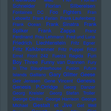
Schneider
Florian Silbereisen
Foo Fighters
Fontaines DC
Fran
Lebowitz
Frank Farian
Frank Laufenberg
Frank Sinatra
Frank
Frank Ocean
Frank Zappa
Spilker
Franz
Ferdinand
Frau Lehmann
Fred und Luna
Friedrich Liechtenstein
Fritz Egner
Fritz Kalkbrenner
Fritz Puppel
Fritzi
Fun
Ernst
Front 242
Fuerza Regida
Boy Three
Funny van Dannen
Fury
In The Slaughterhouse
Fusion
Future
Gary Glitter
Geese
Islands
Galliano
Genesis
Geir Jenssen
Gene Vincent
Genesis P-Orridge
Georg Danzer
Georg Kreisler
Georg Stefan Troller
George Clinton
George Harrison
George
Gestalt et Jive
Michael
Get Well