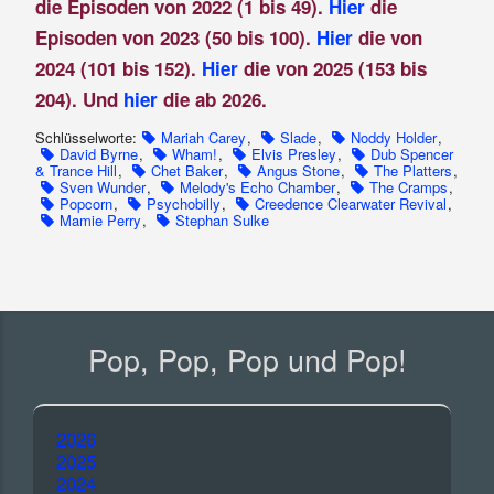
die Episoden von 2022 (1 bis 49).
Hier
die
Episoden von 2023 (50 bis 100).
Hier
die von
2024 (101 bis 152).
Hier
die von 2025 (153 bis
204). Und
hier
die ab 2026.
Schlüsselworte:
Mariah Carey
,
Slade
,
Noddy Holder
,
David Byrne
,
Wham!
,
Elvis Presley
,
Dub Spencer
& Trance Hill
,
Chet Baker
,
Angus Stone
,
The Platters
,
Sven Wunder
,
Melody's Echo Chamber
,
The Cramps
,
Popcorn
,
Psychobilly
,
Creedence Clearwater Revival
,
Mamie Perry
,
Stephan Sulke
Pop, Pop, Pop und Pop!
2026
2025
2024