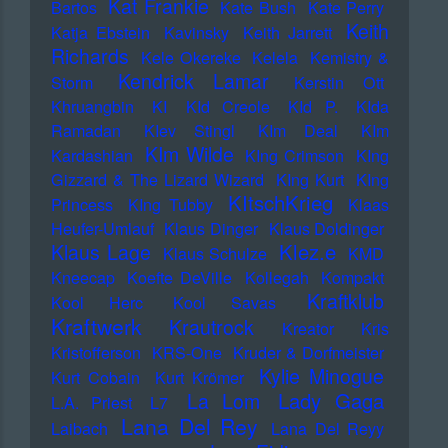
Kat Frankie
Bartos
Kate Bush
Kate Perry
Keith
Katja Ebstein
Kavinsky
Keith Jarrett
Richards
Kele Okereke
Kelela
Kemistry &
Kendrick Lamar
Storm
Kerstin Ott
Khruangbin
KI
KId Creole
KId P.
KIda
Ramadan
KIev Stingl
KIm Deal
KIm
KIm Wilde
Kardashian
KIng Crimson
KIng
Gizzard & The Lizard Wizard
KIng Kurt
KIng
KItschKrieg
Princess
KIng Tubby
Klaas
Heufer-Umlauf
Klaus Dinger
Klaus Doldinger
Klez.e
Klaus Lage
Klaus Schulze
KMD
Kneecap
Koefte DeVille
Kollegah
Kompakt
Kraftklub
Kool Herc
Kool Savas
Kraftwerk
Krautrock
Kreator
Kris
Kristofferson
KRS-One
Kruder & Dorfmeister
Kylie Minogue
Kurt Cobain
Kurt Krömer
Lady Gaga
La Lom
L.A. Priest
L7
Lana Del Rey
Laibach
Lana Del Reyy