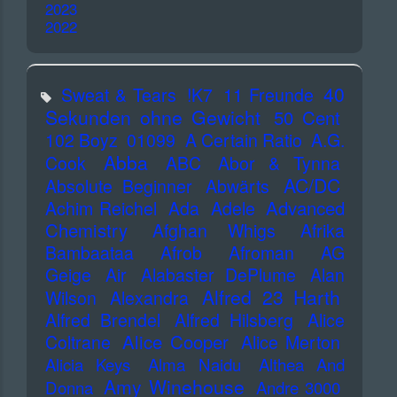
2023
2022
40
Sweat & Tears
!K7
11 Freunde
Sekunden ohne Gewicht
50 Cent
102 Boyz
01099
A Certain Ratio
A.G.
Abba
Cook
ABC
Abor & Tynna
AC/DC
Absolute Beginner
Abwärts
Advanced
Achim Reichel
Ada
Adele
Chemistry
Afghan Whigs
Afrika
Bambaataa
Afrob
Afroman
AG
Geige
Air
Alabaster DePlume
Alan
Alfred 23 Harth
Wilson
Alexandra
Alfred Brendel
Alfred Hilsberg
Alice
Alice Cooper
Coltrane
Alice Merton
Alicia Keys
Alma Naidu
Althea And
Amy Winehouse
Donna
Andre 3000