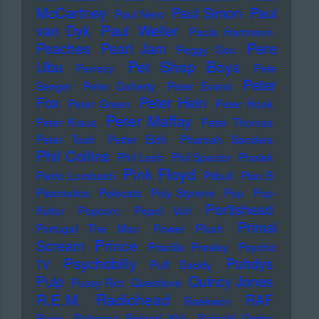
McCartney
Paul Simon
Paul
Paul Nero
Paul Weller
van Dyk
Paula Hartmann
Pere
Peaches
Pearl Jam
Peggy Gou
Pet Shop Boys
Ubu
Perrecy
Pete
Peter
Seeger
Peter Doherty
Peter Evans
Fox
Peter Hein
Peter Green
Peter Hook
Peter Maffay
Peter Kraus
Peter Thomas
Peter Tosh
Petter Eldh
Pharoah Sanders
Phil Collins
Phil Lesh
Phil Spector
Photek
Pink Floyd
Pietro Lombardi
Pitbull
Plan B
Plasmatics
Polecats
Poly Styrene
Pop
Pop-
Portishead
Kultur
Popcorn
Popol Vuh
Primal
Portugal The Man
Power Plush
Prince
Scream
Priscilla Presley
Psychic
Psychobilly
Puhdys
TV
Puff Daddy
Pulp
Quincy Jones
Pussy Riot
Questlove
Radiohead
R.E.M.
RAF
Raekwon
Rage
Rahsaan Roland Kirk
Rainald Grebe