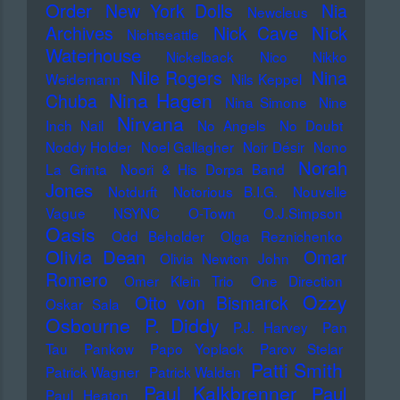
Order
New York Dolls
Nia
Newcleus
Nick
Archives
Nick Cave
Nichtseattle
Waterhouse
Nickelback
Nico
Nikko
Nile Rogers
Nina
Weidemann
Nils Keppel
Nina Hagen
Chuba
Nina Simone
Nine
Nirvana
Inch Nail
No Angels
No Doubt
Noddy Holder
Noel Gallagher
Noir Désir
Nono
Norah
La Grinta
Noori & His Dorpa Band
Jones
Notdurft
Notorious B.I.G.
Nouvelle
Vague
NSYNC
O-Town
O.J.Simpson
Oasis
Odd Beholder
Olga Reznichenko
Olivia Dean
Omar
Olivia Newton John
Romero
Omer Klein Trio
One Direction
Ozzy
Otto von Bismarck
Oskar Sala
Osbourne
P. Diddy
P.J. Harvey
Pan
Tau
Pankow
Papo Yoplack
Parov Stelar
Patti Smith
Patrick Wagner
Patrick Walden
Paul Kalkbrenner
Paul
Paul Heaton