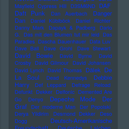
DAF
Mayfield
Cypress Hill
D3SM6ND
Daft Punk
Danger
Dan Auerbach
Dan
Daniel Küblböck
Daniel Richter
Danny Mark
Dapayk & Padberg
Dario
G.
Das mit den Blumen tut mir leid
Das
Paradies
Dascha Dauenhauer
Data Luv
Dave Ball
Dave Grohl
Dave Stewart
David Bowie
David Byrne
David
Crosby
David Gilmour
David Johansen
De
Dälek
David Lynch
David Thomas
La Soul
Debbie
Dead Kennedys
Harry
Def Leppard
Defrage Reload
Defunkt
Dekker
Delfonic
Demented Are
Depeche Mode
Der
Go
Denyo
Graf
Der moderne Man
Der Popolski
Derya Yildirim
Desmond Dekker
Deso
Deutsch-Amerikanische
Dogg
Freundschaft
Deutsche Laichen