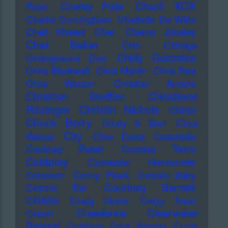
Charli XCX
Roan
Charley Pride
Charlie Cunningham
Charlotte De Witte
Cheb Khaled
Cher
Cherno Jobatey
Chet Baker
Chic
Chicago
Chilly Gonzales
Underground Duo
Chris Blackwell
Chris Martin
Chris Rea
Chris Watson
Christian Anders
Christiane
Christian Steiffen
Rösinger
Christin Nichols
Christl
Chuck Berry
Cindy & Bert
Circa
City
Waves
Clive Davis
Coachella
Cockney Rebel
Cocteau Twins
Coldplay
Comedian Harmonists
Common
Conny Plank
Cosmic Baby
Courtney Barnett
Cosmic Ear
CRASS
Crazy Horse
Crazy Town
Creedence Clearwater
Cream
Revival
Crutches
Curd Jürgens
Curtis