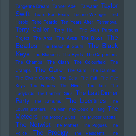
Taylor
Tangerine Dream
Tanner Adell
Tarwater
Swift
Tears For Fears
Techno-Wikinger
Ted
Herold
Teho Teardo
Ten Years After
Terranova
Terry Callier
Terry Hall
The Alan Parsons
The
Project
The Arcs
The Avicii
The B-52s
Beatles
The Black
The Beautiful South
Keys
The Bluebells
The Byrds
The Carpenters
The Champs
The Clash
The Colourfield
The
The Cure
Cramps
The Curs
The Damned
The Divine Comedy
The Eels
The Fall
The Five
Keys
The Fugees
The Hives
The Jam
The
The Last Dinner
Ladybirds
The Lambrini Girls
Party
The Libertines
The Lathums
The
The
Louvin Brothers
The Man They Could'nt Hang
Meteors
The Moody Blues
The Murder Capital
The Notwist
The Platters
The Pogues
The
The Prodigy
Police
The Residents
The