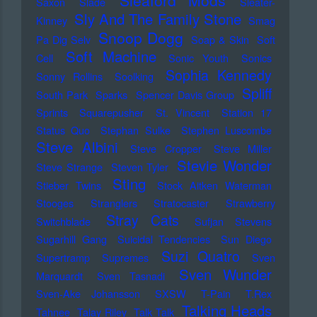
Sleaford Mods
Saxon
Slade
Sleater-
Sly And The Family Stone
Kinney
Smag
Snoop Dogg
Pa Dig Selv
Soap & Skin
Soft
Soft Machine
Cell
Sonic Youth
Sonics
Sophia Kennedy
Sonny Rollins
Soolking
Spliff
South Park
Sparks
Spencer Davis Group
Sprints
Squarepusher
St. Vincent
Station 17
Status Quo
Stephan Sulke
Stephen Luscombe
Steve Albini
Steve Cropper
Steve Miller
Stevie Wonder
Steve Strange
Steven Tyler
Sting
Stieber Twins
Stock Aitken Waterman
Stooges
Stranglers
Stratocaster
Strawberry
Stray Cats
Switchblade
Sufjan Stevens
Sugarhill Gang
Suicidal Tendencies
Sun Diego
Suzi Quatro
Supertramp
Supremes
Sven
Sven Wunder
Marquardt
Sven Tasnadi
Sven-Ake Johansson
SXSW
T-Pain
T.Rex
Talking Heads
Tahnee
Talay Riley
Talk Talk