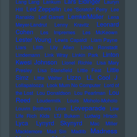
Lars Eidinger
Lang Lang
Lankum
Lauryn
Led Zeppelin
Hill
Lee "Scratch" Perry
Lee
Lemke/Müller
Ranaldo
Leif Garrett
Lena
Leonard
Meyer-Landrut
Lenny Kravitz
Cohen
Les Impremes
Les McKeown
Lester Young
Lewis Capaldi
Liam Payne
Liars
Lilith
Lily Allen
Linda Ronstadt
Linton
Lindemann
Link Wray
Linkin Park
Kwesi Johnson
Lionel Richie
Lisa Mary
Little
Presley
Lisa Stansfield
Little Feat
LL Cool J
Simz
Lizzo
Little Walter
Lollapalooza
Look Mum No Computer
Lord of
Lou
the Lost
Lou Donaldson
Lou Pearlman
Reed
Loudermilk
Louis Moholo-Moholo
Loveparade
Louvin Brothers
Love
Low
Life Rich Kids
LTJ Bukem
Ludwig Hirsch
Lyca
Lynyrd Skynyrd
Mac Miller
Madness
Macklemore
Mad Sin
Madlib