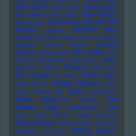
Ralf Hütter
Rammstein
Ralph Heidel
Rayk Goetze
Randy Weston
Ray Charles
Rechtsrock
Red Hot Chili
Reb Kennedy
Peppers
Reinhard Mey
Reggae
Reinhold Heil
Rezo
Rhythm & Sound
Ricardo
Richard
Villalobos
Richard Ashcroft
Hawley
Rick Astley
Richie Hawtin
Rick
Buckler
Ricky Gervais
Ricky Shayne
Riddim
Rihanna
Riechmann
Righeira
Ringo Starr
Rio Juhnke
Ritter Lean
Rio Reiser
Robbie Williams
Robag Wruhme
Robert
Robyn
Forster
Roberta Flack
Rock-o-Rama
Rod
Rocko Schamoni
Rockwell
Stewart
Roger Champman
Roger
Cicero
Roger McGuinn
Roland Emmerich
Roland Kaiser
Roland Owsnitzki
Rolf Dieter
Rolling Stones
Brinkmann
Rolf Kühn