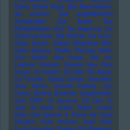
Devo
Die Aeronauten
Diana Ross
Die angefahrenen
die anderen
Die Ärzte
Schulkinder
Die
Fantastischen Vier
Die Regierung
Die
Die Sterne
Rhythmus Boys
Die Türen
Dieter Maschine Birr
Dieter Bohlen
Dieter Thomas Heck
Dieter Moebius
DiIV
DIKKA
Dire Straits
Dirk von
Lowtzow
Disarstar
Disaster Area
Dixie
DJ Koze
DJ Hell
Chicks
DJ Fetisch
DJ Tomcraft
Django Django
Doctorella
Dolly Parton
Dominik Eulberg
Don
Donna Summer
Cherry
Dopplereffekt
Dr Dre
DPP
Dota
Dr Demento
Dr
John
Dr Motte
Drake
DSDS
Duane
Eddy
Dub Spencer & Trance Hill
Duke
Ellington
Duke Pearson
Duke Reid
Ed Sheeran
Eagles
Dusty Springfield