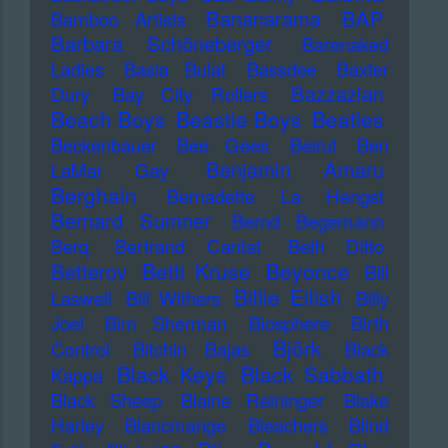
Bananarama
BAP
Bamboo Artists
Barbara Schöneberger
Barenaked
Ladies
Basia Bulat
Bassdee
Baxter
Bazzazian
Dury
Bay City Rollers
Beach Boys
Beastie Boys
Beatles
Beckenbauer
Bee Gees
Beirut
Ben
Benjamin Amaru
LaMar Gay
Berghain
Bernadette La Hengst
Bernard Sumner
Bernd Begemann
Berq
Bertrand Cantat
Beth Ditto
Betti Kruse
Beyonce
Betterov
Bill
Billie Eilish
Laswell
Bill Withers
Billy
Joel
Bim Sherman
Biosphere
Birth
Björk
Control
Bitchin Bajas
Black
Black Keys
Black Sabbath
Kappa
Black Sheep
Blaine Reininger
Blake
Harley
Blancmange
Bleachers
Blind