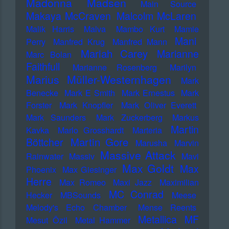
Madonna
Madsen
Main Source
Makaya McCraven
Malcolm McLaren
Malik Harris
Malva
Mambo Kurt
Mamie
Mani
Perry
Manfred Krug
Manfred Mann
Mariah Carey
Marianne
Marc Bolan
Faithfull
Marianne Rosenberg
Marilyn
Marius Müller-Westernhagen
Mark
Benecke
Mark E Smith
Mark Ernestus
Mark
Forster
Mark Knopfler
Mark Oliver Everett
Mark Saunders
Mark Zuckerberg
Markus
Martin
Kavka
Marlo Grosshardt
Marteria
Martin Gore
Böttcher
Marusha
Marvin
Massive Attack
Rainwater
Massiv
Mavi
Max Goldt
Max
Phoenix
Max Giesinger
Herre
Max Romeo
Maxi Jazz
Maximilian
MC Conrad
Hecker
MBSounds
Meese
Melody's Echo Chamber
Mense Reents
Metallica
MF
Mesut Özil
Metal Hammer