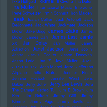
Ikkimel
Ikke Hüftgold
Il Civetto
Ina Deter
Ina Müller
International Music
Interzone
Irene Schweizer
Irmin Schmidt
Iron Maiden
Isaak
Isaiah Collier
Jack Antonoff
Jack
DeJohnette
Jack White
Jackmate
Jackson
James Blake
Brown
Jake Bugg
James
James Last
Jamie
Brown
James Carr
xx
Jan Delay
Jan Müller
Jane's
Janet Jackson
Addiction
Janis Joplin
Jantra
Jarvis Cocker
Jason Donovan
Jazz
Jason Lytle
Jay Z
Jaye Muller
Jazzmatazz
Jean-Michel Jarre
Jefferson
Airplane
Jello Biafra
Jennifer Finch
Jennifer Rostock
Jennifer Weist
Jens
Jerry Lee Lewis
Balzer
Jerry Butler
Jeru
The Damaja
Jethro Tull
Jim E Brown
Jim
Kerr
Jim Rakete
Jimmy Cliff
Jimmy
Kimmel
Jimmy Page
Jimmy Savile
JJ
Joachim Witt
Joan As Policewoman
Joan