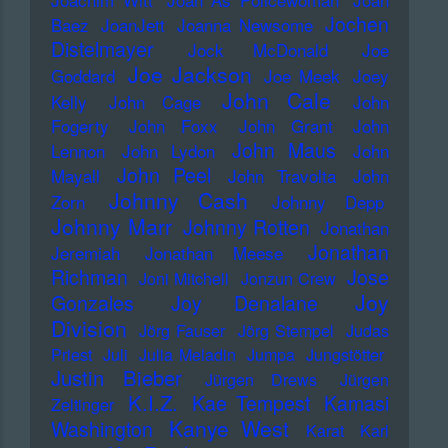
Jochen
Baez
JoanJett
Joanna Newsome
Distelmayer
Jock McDonald
Joe
Joe Jackson
Goddard
Joe Meek
Joey
John Cale
Kelly
John Cage
John
Fogerty
John Foxx
John Grant
John
John Maus
Lennon
John Lydon
John
John Peel
Mayall
John Travolta
John
Johnny Cash
Zorn
Johnny Depp
Johnny Marr
Johnny Rotten
Jonathan
Jonathan
Jeremiah
Jonathan Meese
Richman
Jose
Joni Mitchell
Jonzun Crew
Joy
Gonzales
Joy Denalane
Division
Jörg Fauser
Jörg Stempel
Judas
Priest
Juli
Julia Meladin
Jumpa
Jungstötter
Justin Bieber
Jürgen Drews
Jürgen
K.I.Z.
Kae Tempest
Kamasi
Zeltinger
Kanye West
Washington
Karat
Karl