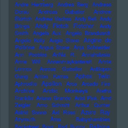
Andre Herzberg
Andrea Berg
Andreas
Dorau
Andreas Gabalier
Andrew
Eldritch
Andrew Vachss
Andy Bell
Andy
Andy Fletch Fletcher
Brings
Andy
Smith
Angela Aux
Angelo Branduardi
Angine de
Angelo Kelly
Angie Stone
Poitrine
Angus Stone
Anja Schneider
Ann Peebles
AnNa R.
Annahstasia
Anne Will
Annenmaykantereit
Annie
Lennox
Anreas Gabalier
Antilopen
Aphex Twin
Gang
Anton Karras
Apsilon
Aphrodite
Arca
Arcade Fire
Archive
Arctic Monkeys
Aretha
Franklin
Ariana Grande
Ariel Pink
Arnd
Zeigler
Arno Schmitt
Arthur Gunter
Azure Ray
Astrid Sonne
Axl Rose
Azymuth
Ätna
Babyshambles
Balbina
Backstreet Boys
Bad Bunny