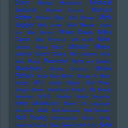
Michael
Doom
Michael Hutchence
Jackson
Michael
Michael Kemner
Mick
Rother
Michael Stipe
Mick Harvey
Jagger
Mick Jones
Micki Meuser
Midge
Miles Davis
Miley
Ure
Mike Skinner
Cyrus
Mine
Mille Petrozza
Milli Vanilli
Moby
Mittekill
Ministry
Missy Elliott
Moderat
Modern Talking
Moe Jacksch
Mois
Moonriivr
Mola
Moog
Moritz von Oswald
Morrissey
Moses
Morton Feldman
Pelham
Motor Boys Motor
Mouse On Mars
Mozart
MTV
Muddy Waters
Muff Potter
Muppet Show
Münchener Freiheit
My Bloody
Valentine
N.W.A.
Naddel
Nadin Deventer
Nana Mouskouri
Nation Of Language
Nazareth
NDW
Neil Diamond
Neil Tennant
Neil Young
Nekromantix
Nemo
Nena
New
Nervous Norvus
Neu!
New Model Army