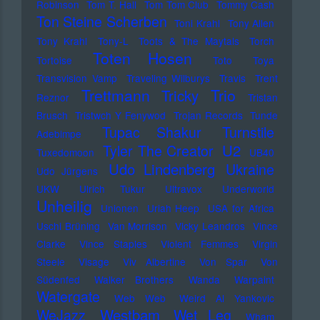
Robinson
Tom T. Hall
Tom Tom Club
Tommy Cash
Ton Steine Scherben
Toni Krahl
Tony Allen
Tony Krahl
Tony-L
Toots & The Maytals
Torch
Toten Hosen
Tortoise
Toto
Toya
Transvision Vamp
Traveling Wilburys
Travis
Trent
Trettmann
Trio
Tricky
Reznor
Tristan
Brusch
Tristwch Y Fenywod
Trojan Records
Tunde
Tupac Shakur
Turnstile
Adebimpe
U2
Tyler The Creator
Tuxedomoon
UB40
Udo Lindenberg
Ukraine
Udo Jürgens
UKW
Ulrich Tukur
Ultravox
Underworld
Unheilig
Unionen
Uriah Heep
USA for Africa
Uschi Brüning
Van Morrison
Vicky Leandros
Vince
Clarke
Vince Staples
Violent Femmes
Virgin
Steele
Visage
Viv Albertine
Von Spar
Von
Südenfed
Walker Brothers
Wanda
Warpaint
Watergate
Web Web
Weird Al Yankovic
Westbam
WeJazz
Wet Leg
Wham