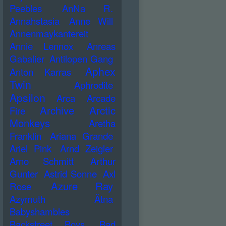
Peebles
AnNa R.
Annahstasia
Anne Will
Annenmaykantereit
Annie Lennox
Anreas
Gabalier
Antilopen Gang
Aphex
Anton Karras
Twin
Aphrodite
Apsilon
Arca
Arcade
Archive
Arctic
Fire
Monkeys
Aretha
Franklin
Ariana Grande
Ariel Pink
Arnd Zeigler
Arno Schmitt
Arthur
Gunter
Astrid Sonne
Axl
Azure Ray
Rose
Azymuth
Ätna
Babyshambles
Backstreet Boys
Bad