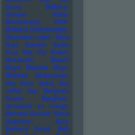
Balbina
Bunny
Bamboo Artists
Bananarama
BAP
Barbara Schöneberger
Barenaked Ladies
Basia
Bulat
Bassdee
Baxter
Dury
Bay City Rollers
Beach
Bazzazian
Boys
Beastie Boys
Beatles
Beckenbauer
Bee Gees
Beirut
Ben
Benjamin
LaMar Gay
Berghain
Amaru
Bernadette La Hengst
Bernard Sumner
Bernd
Begemann
Berq
Bertrand Cantat
Beth