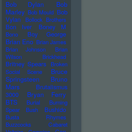
Bob Dylan
Bob
Marley
Bob
Bob Mould
Vylan
Bollock Brothers
Bon Iver
Boney M
Boy George
Bono
Brian Eno
Brian James
Brian Johnson
Brian
Wilson
Brickhead
Britney Spears
Broken
Bruce
Social Scene
Springsteen
Bruno
Mars
Brutalismus
Bryan Ferry
3000
BTS
Burial
Burning
Bushido
Spear
Bush
Busta Rhymes
Buzzcocks
Cabaret
Can
Voltaire
Campino