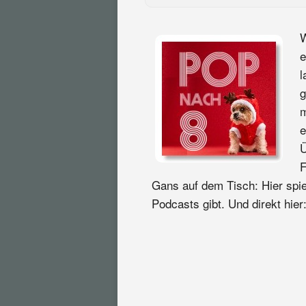
W
e
l
g
m
e
Ü
F
Gans auf dem Tisch: Hier spiel
Podcasts gibt. Und direkt hier