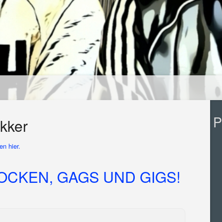
P
kker
n hier.
OCKEN, GAGS UND GIGS!