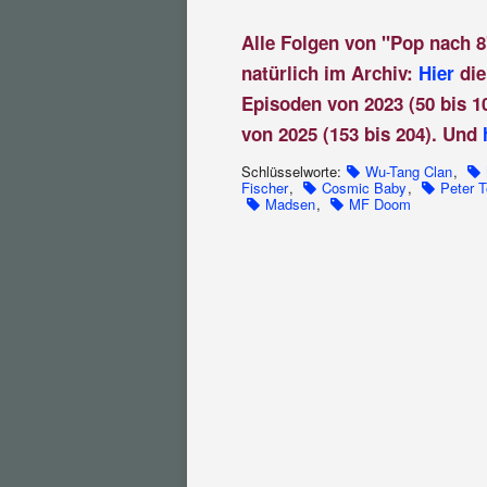
Alle Folgen von "Pop nach 8
natürlich im Archiv:
Hier
die
Episoden von 2023 (50 bis 1
von 2025 (153 bis 204). Und
Schlüsselworte:
Wu-Tang Clan
,
Fischer
,
Cosmic Baby
,
Peter 
Madsen
,
MF Doom