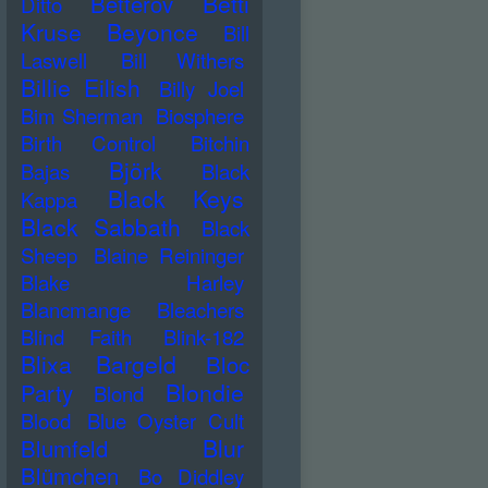
Betti
Betterov
Ditto
Kruse
Beyonce
Bill
Laswell
Bill Withers
Billie Eilish
Billy Joel
Bim Sherman
Biosphere
Birth Control
Bitchin
Björk
Bajas
Black
Black Keys
Kappa
Black Sabbath
Black
Sheep
Blaine Reininger
Blake Harley
Blancmange
Bleachers
Blind Faith
Blink-182
Blixa Bargeld
Bloc
Blondie
Party
Blond
Blood
Blue Oyster Cult
Blur
Blumfeld
Blümchen
Bo Diddley