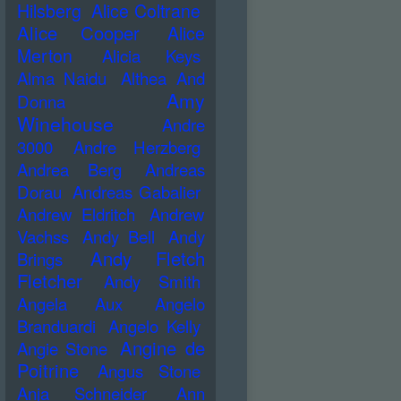
Hilsberg
Alice Coltrane
Alice Cooper
Alice
Merton
Alicia Keys
Alma Naidu
Althea And
Amy
Donna
Winehouse
Andre
3000
Andre Herzberg
Andrea Berg
Andreas
Dorau
Andreas Gabalier
Andrew Eldritch
Andrew
Vachss
Andy Bell
Andy
Andy Fletch
Brings
Fletcher
Andy Smith
Angela Aux
Angelo
Branduardi
Angelo Kelly
Angine de
Angie Stone
Poitrine
Angus Stone
Anja Schneider
Ann