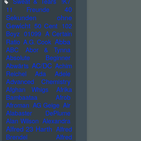
Sweat & Tears
!K7
40
11 Freunde
Sekunden ohne
Gewicht
50 Cent
102
Boyz
01099
A Certain
Abba
Ratio
A.G. Cook
ABC
Abor & Tynna
Absolute Beginner
AC/DC
Abwärts
Achim
Reichel
Ada
Adele
Advanced Chemistry
Afghan Whigs
Afrika
Bambaataa
Afrob
Afroman
AG Geige
Air
Alabaster DePlume
Alan Wilson
Alexandra
Alfred 23 Harth
Alfred
Brendel
Alfred