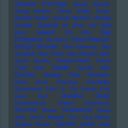
Genesis P-Orridge
Georg Danzer
Georg Kreisler
Georg Stefan Troller
George Clinton
George Harrison
George
Gestalt et Jive
Michael
Get Well
Gewalt
Gigi
Soon
GG Allin
D'Agostino
Giles Peterson
Gil Ofarim
Giorgio Moroder
Gitte Haenning
Glen
Campbell
Glen Gould
Glen Hansard
GLS
Gnarls Barkley
Goebbels/Harth
Golden
Goldie
Pudel Club
Goodie Mob
Gorillaz
Gossip
Götz Alsmann
Grace Jones
Grammys
Grandaddy
Grandmaster Flash & The Furious Five
Grateful Dead
Grant Hart
Grenzkontrolle
Grether Schwestern
Grim104
Grobschnitt
Grimes
Guano
Apes
Gunter Hampel
Guru
Guy Ritchie
Günther Jauch
Günther Fischer
Gwen