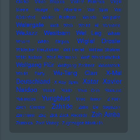
Clarke
Vince Staples
Violent Femmes
Virgin
Steele
Visage
Viv Albertine
Von Spar
Von
Südenfed
Walker Brothers
Wanda
Warpaint
Watergate
Web Web
Weird Al Yankovic
Westbam
WeJazz
Wet Leg
Wham
Wiglaf Droste
Wham!
White Stripes
Wildecker Herzbuben
Will Ferrell
William Shatner
Willie Nelson
Wolf Biermann
Wolf Wondratschek
Wolfgang Flür
Wolfgang Zechner
Woodstock
Wu-Tang Clan
X-Mal
World Party
Xatar
Xavier
Deutschland
X-Ray Spex
Naidoo
Yassin
Yeule
Yoko Ono
Yousuke
Yungblud
Yukimatsu
Yves Tumor
Z-Pain
Zah1de
Zach Condon
Zaho De Sagazan
Zoh Amba
Zartmann
Zaz
Zick Zack Records
Zombies
Zoot Money
Zugezogen Maskulin