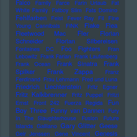
Falco
Family
Farce
Farin Urlaub
Fat
White Family
Fatboy Slim
Fats Domino
Fehlfarben
Feist
Fever Ray
Fil
Fine
Flake
Flea
Young Cannibals
FINK
Fler
Fleetwood Mac
Florian
Schneider
Florian Silbereisen
Foo Fighters
Fontaines DC
Fran
Lebowitz
Frank Farian
Frank Laufenberg
Frank Sinatra
Frank
Frank Ocean
Frank Zappa
Spilker
Franz
Ferdinand
Frau Lehmann
Fred und Luna
Friedrich Liechtenstein
Fritz Egner
Fritz Kalkbrenner
Fritz Puppel
Fritzi
Fun
Ernst
Front 242
Fuerza Regida
Boy Three
Funny van Dannen
Fury
In The Slaughterhouse
Fusion
Future
Gary Glitter
Geese
Islands
Galliano
Genesis
Geir Jenssen
Gene Vincent