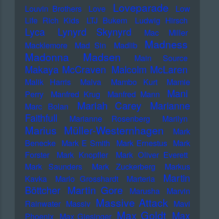
Loveparade
Louvin Brothers
Love
Low
Life Rich Kids
LTJ Bukem
Ludwig Hirsch
Lyca
Lynyrd Skynyrd
Mac Miller
Madness
Macklemore
Mad Sin
Madlib
Madonna
Madsen
Main Source
Makaya McCraven
Malcolm McLaren
Malik Harris
Malva
Mambo Kurt
Mamie
Mani
Perry
Manfred Krug
Manfred Mann
Mariah Carey
Marianne
Marc Bolan
Faithfull
Marianne Rosenberg
Marilyn
Marius Müller-Westernhagen
Mark
Benecke
Mark E Smith
Mark Ernestus
Mark
Forster
Mark Knopfler
Mark Oliver Everett
Mark Saunders
Mark Zuckerberg
Markus
Martin
Kavka
Marlo Grosshardt
Marteria
Martin Gore
Böttcher
Marusha
Marvin
Massive Attack
Rainwater
Massiv
Mavi
Max Goldt
Max
Phoenix
Max Giesinger