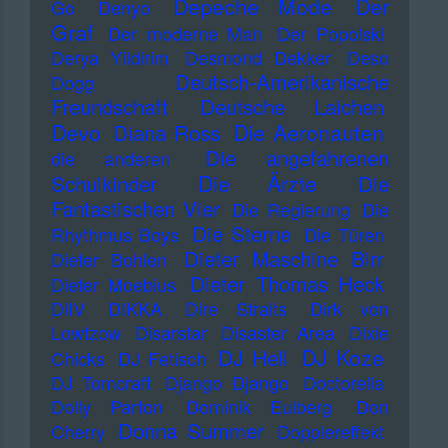
Depeche Mode
Der
Go
Denyo
Graf
Der moderne Man
Der Popolski
Derya Yildirim
Desmond Dekker
Deso
Deutsch-Amerikanische
Dogg
Freundschaft
Deutsche Laichen
Devo
Die Aeronauten
Diana Ross
Die angefahrenen
die anderen
Die Ärzte
Schulkinder
Die
Fantastischen Vier
Die Regierung
Die
Die Sterne
Rhythmus Boys
Die Türen
Dieter Maschine Birr
Dieter Bohlen
Dieter Thomas Heck
Dieter Moebius
DiIV
DIKKA
Dire Straits
Dirk von
Lowtzow
Disarstar
Disaster Area
Dixie
DJ Koze
DJ Hell
Chicks
DJ Fetisch
DJ Tomcraft
Django Django
Doctorella
Dolly Parton
Dominik Eulberg
Don
Donna Summer
Cherry
Dopplereffekt