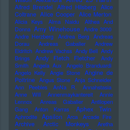
Alfred Brendel
Alfred Hilsberg
Alice
Alice Cooper
Coltrane
Alice Merton
Alicia Keys
Alma Naidu
Althea And
Amy Winehouse
Donna
Andre 3000
Andre Herzberg
Andrea Berg
Andreas
Dorau
Andreas Gabalier
Andrew
Eldritch
Andrew Vachss
Andy Bell
Andy
Andy Fletch Fletcher
Brings
Andy
Smith
Angela Aux
Angelo Branduardi
Angine de
Angelo Kelly
Angie Stone
Poitrine
Angus Stone
Anja Schneider
Ann Peebles
AnNa R.
Annahstasia
Anne Will
Annenmaykantereit
Annie
Lennox
Anreas Gabalier
Antilopen
Aphex Twin
Gang
Anton Karras
Apsilon
Aphrodite
Arca
Arcade Fire
Archive
Arctic Monkeys
Aretha