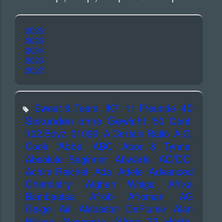
2026
2025
2024
2023
2022
40
Sweat & Tears
!K7
11 Freunde
Sekunden ohne Gewicht
50 Cent
102 Boyz
01099
A Certain Ratio
A.G.
Abba
Cook
ABC
Abor & Tynna
AC/DC
Absolute Beginner
Abwärts
Advanced
Achim Reichel
Ada
Adele
Chemistry
Afghan Whigs
Afrika
Bambaataa
Afrob
Afroman
AG
Geige
Air
Alabaster DePlume
Alan
Alfred 23 Harth
Wilson
Alexandra