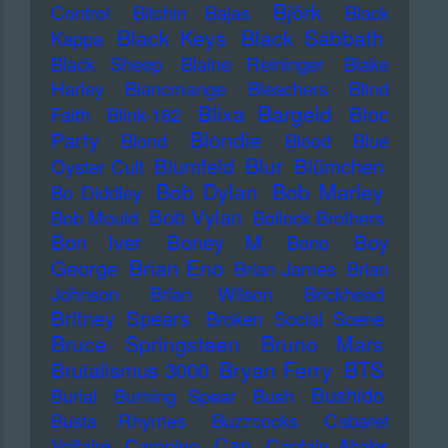
Björk
Control
Bitchin Bajas
Black
Black Keys
Black Sabbath
Kappa
Black Sheep
Blaine Reininger
Blake
Harley
Blancmange
Bleachers
Blind
Blixa Bargeld
Bloc
Faith
Blink-182
Blondie
Party
Blond
Blood
Blue
Blur
Blumfeld
Blümchen
Oyster Cult
Bob Dylan
Bob Marley
Bo Diddley
Bob Vylan
Bob Mould
Bollock Brothers
Bon Iver
Boney M
Boy
Bono
Brian Eno
George
Brian James
Brian
Johnson
Brian Wilson
Brickhead
Britney Spears
Broken Social Scene
Bruce Springsteen
Bruno Mars
Bryan Ferry
BTS
Brutalismus 3000
Bushido
Burial
Burning Spear
Bush
Busta Rhymes
Buzzcocks
Cabaret
Can
Voltaire
Campino
Captain Ahabs