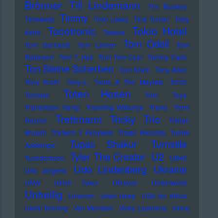
Brönner
Till Lindemann
Tim Buckley
Timmy
Timewarp
Timo Lassy
Tina Turner
Toby
Tocotronic
Tokio Hotel
Keith
Tokens
Tom Odell
Tom Gerhardt
Tom Lehrer
Tom
Robinson
Tom T. Hall
Tom Tom Club
Tommy Cash
Ton Steine Scherben
Toni Krahl
Tony Allen
Tony Krahl
Tony-L
Toots & The Maytals
Torch
Toten Hosen
Tortoise
Toto
Toya
Transvision Vamp
Traveling Wilburys
Travis
Trent
Trettmann
Trio
Tricky
Reznor
Tristan
Brusch
Tristwch Y Fenywod
Trojan Records
Tunde
Tupac Shakur
Turnstile
Adebimpe
U2
Tyler The Creator
Tuxedomoon
UB40
Udo Lindenberg
Ukraine
Udo Jürgens
UKW
Ulrich Tukur
Ultravox
Underworld
Unheilig
Unionen
Uriah Heep
USA for Africa
Uschi Brüning
Van Morrison
Vicky Leandros
Vince