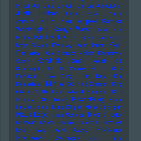
Priest
Juli
Julia Meladin
Jumpa
Jungstötter
Justin Bieber
Jürgen Drews
Jürgen
K.I.Z.
Kae Tempest
Kamasi
Zeltinger
Kanye West
Washington
Karat
Karl
Kat Frankie
Bartos
Kate Bush
Kate Perry
Keith
Katja Ebstein
Kavinsky
Keith Jarrett
Richards
Kele Okereke
Kelela
Kemistry &
Kendrick Lamar
Storm
Kerstin Ott
Khruangbin
KI
KId Creole
KId P.
KIda
Ramadan
KIev Stingl
KIm Deal
KIm
KIm Wilde
Kardashian
KIng Crimson
KIng
Gizzard & The Lizard Wizard
KIng Kurt
KIng
KItschKrieg
Princess
KIng Tubby
Klaas
Heufer-Umlauf
Klaus Dinger
Klaus Doldinger
Klez.e
Klaus Lage
Klaus Schulze
KMD
Kneecap
Koefte DeVille
Kollegah
Kompakt
Kraftklub
Kool Herc
Kool Savas
Kraftwerk
Krautrock
Kreator
Kris