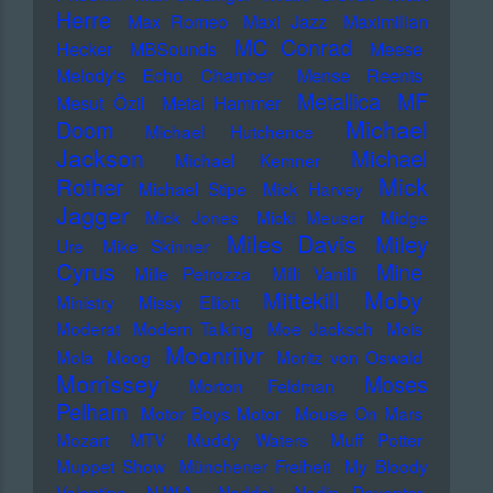
Herre
Max Romeo
Maxi Jazz
Maximilian
MC Conrad
Hecker
MBSounds
Meese
Melody's Echo Chamber
Mense Reents
Metallica
MF
Mesut Özil
Metal Hammer
Michael
Doom
Michael Hutchence
Jackson
Michael
Michael Kemner
Mick
Rother
Michael Stipe
Mick Harvey
Jagger
Mick Jones
Micki Meuser
Midge
Miles Davis
Miley
Ure
Mike Skinner
Cyrus
Mine
Mille Petrozza
Milli Vanilli
Moby
Mittekill
Ministry
Missy Elliott
Moderat
Modern Talking
Moe Jacksch
Mois
Moonriivr
Mola
Moog
Moritz von Oswald
Morrissey
Moses
Morton Feldman
Pelham
Motor Boys Motor
Mouse On Mars
Mozart
MTV
Muddy Waters
Muff Potter
Muppet Show
Münchener Freiheit
My Bloody
Valentine
N.W.A.
Naddel
Nadin Deventer