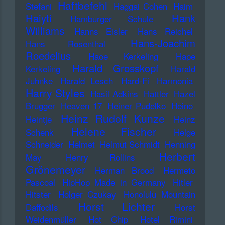
Haftbefehl
Stefani
Haggai Cohen
Haim
Haiyti
Hank
Hamburger Schule
Williams
Hanns Eisler
Hans Reichel
Hans-Joachim
Hans Rosenthal
Roedelius
Haoe Kerkeling
Hape
Harald Grosskopf
Kerkeling
Harald
Juhnke
Harald Lesch
Hard-Fi
Harmonia
Harry Styles
Hasil Adkins
Hattler
Hazel
Brugger
Heaven 17
Heiner Pudelko
Heino
Heinz Rudolf Kunze
Heintje
Heinz
Helene Fischer
Schenk
Helge
Schneider
Helmet
Helmut Schmidt
Henning
Herbert
May
Henry Rollins
Grönemeyer
Herman Brood
Hermeto
Pascoal
HipHop Made in Germany
Hitler
Hitster
Holger Czukay
Honolulu Mountain
Horst Lichter
Daffodils
Horst
Weidenmüller
Hot Chip
Hotel Rimini