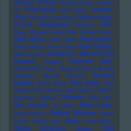
Prince
Scream
Priscilla Presley
Psychic
Psychobilly
Puhdys
TV
Puff Daddy
Pulp
Quincy Jones
Pussy Riot
Questlove
Radiohead
R.E.M.
RAF
Raekwon
Rage
Rahsaan Roland Kirk
Rainald Grebe
Ralf Hütter
Rammstein
Ralph Heidel
Rayk Goetze
Randy Weston
Ray Charles
Rechtsrock
Red Hot Chili
Reb Kennedy
Peppers
Reinhard Mey
Reggae
Reinhold Heil
Rezo
Rhythm & Sound
Ricardo
Richard
Villalobos
Richard Ashcroft
Hawley
Rick Astley
Richie Hawtin
Rick
Buckler
Ricky Gervais
Ricky Shayne
Riddim
Rihanna
Riechmann
Righeira
Ringo Starr
Rio Juhnke
Ritter Lean
Rio Reiser
Robbie Williams
Robag Wruhme
Robert
Robyn
Forster
Roberta Flack
Rock-o-Rama
Rod
Rocko Schamoni
Rockwell