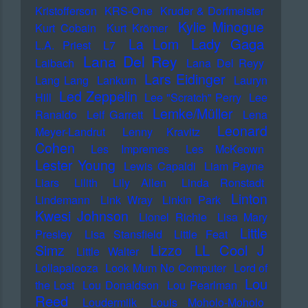
Kristofferson
KRS-One
Kruder & Dorfmeister
Kylie Minogue
Kurt Cobain
Kurt Krömer
Lady Gaga
La Lom
L.A. Priest
L7
Lana Del Rey
Laibach
Lana Del Reyy
Lars Eidinger
Lang Lang
Lankum
Lauryn
Led Zeppelin
Hill
Lee "Scratch" Perry
Lee
Lemke/Müller
Ranaldo
Leif Garrett
Lena
Leonard
Meyer-Landrut
Lenny Kravitz
Cohen
Les Impremes
Les McKeown
Lester Young
Lewis Capaldi
Liam Payne
Liars
Lilith
Lily Allen
Linda Ronstadt
Linton
Lindemann
Link Wray
Linkin Park
Kwesi Johnson
Lionel Richie
Lisa Mary
Little
Presley
Lisa Stansfield
Little Feat
LL Cool J
Simz
Lizzo
Little Walter
Lollapalooza
Look Mum No Computer
Lord of
Lou
the Lost
Lou Donaldson
Lou Pearlman
Reed
Loudermilk
Louis Moholo-Moholo