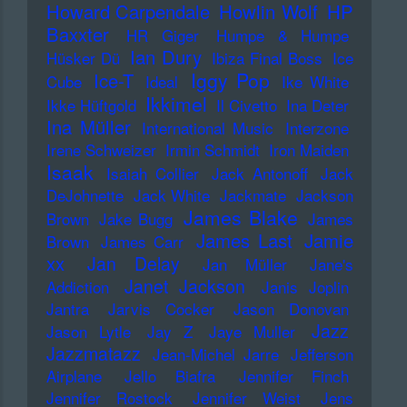
Howard Carpendale
Howlin Wolf
HP
Baxxter
HR Giger
Humpe & Humpe
Ian Dury
Hüsker Dü
Ibiza Final Boss
Ice
Iggy Pop
Ice-T
Cube
Ideal
Ike White
Ikkimel
Ikke Hüftgold
Il Civetto
Ina Deter
Ina Müller
International Music
Interzone
Irene Schweizer
Irmin Schmidt
Iron Maiden
Isaak
Isaiah Collier
Jack Antonoff
Jack
DeJohnette
Jack White
Jackmate
Jackson
James Blake
Brown
Jake Bugg
James
James Last
Jamie
Brown
James Carr
xx
Jan Delay
Jan Müller
Jane's
Janet Jackson
Addiction
Janis Joplin
Jantra
Jarvis Cocker
Jason Donovan
Jazz
Jason Lytle
Jay Z
Jaye Muller
Jazzmatazz
Jean-Michel Jarre
Jefferson
Airplane
Jello Biafra
Jennifer Finch
Jennifer Rostock
Jennifer Weist
Jens