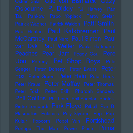
Ozzy
Otto von Bismarck
Oskar Sala
Osbourne
P. Diddy
P.J. Harvey
Pan
Tau
Pankow
Papo Yoplack
Parov Stelar
Patti Smith
Patrick Wagner
Patrick Walden
Paul Kalkbrenner
Paul
Paul Heaton
McCartney
Paul Simon
Paul
Paul Nero
Paul Weller
van Dyk
Paula Hartmann
Pere
Peaches
Pearl Jam
Peggy Gou
Pet Shop Boys
Ubu
Perrecy
Pete
Peter
Seeger
Peter Doherty
Peter Evans
Fox
Peter Hein
Peter Green
Peter Hook
Peter Maffay
Peter Kraus
Peter Thomas
Peter Tosh
Petter Eldh
Pharoah Sanders
Phil Collins
Phil Lesh
Phil Spector
Photek
Pink Floyd
Pietro Lombardi
Pitbull
Plan B
Plasmatics
Polecats
Poly Styrene
Pop
Pop-
Portishead
Kultur
Popcorn
Popol Vuh
Primal
Portugal The Man
Power Plush