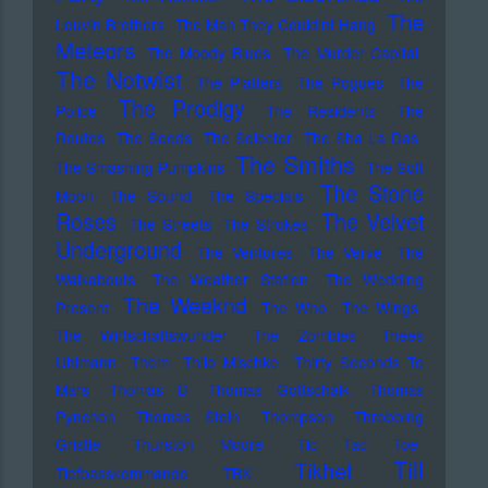
The
Louvin Brothers
The Man They Could'nt Hang
Meteors
The Moody Blues
The Murder Capital
The Notwist
The Platters
The Pogues
The
The Prodigy
Police
The Residents
The
Routes
The Seeds
The Selecter
The Sha La Das
The Smiths
The Smashing Pumpkins
The Soft
The Stone
Moon
The Sound
The Specials
Roses
The Velvet
The Streets
The Strokes
Underground
The Ventures
The Verve
The
Walkabouts
The Weather Station
The Wedding
The Weeknd
Present
The Who
The Wings
The Wirtschaftswunder
The Zombies
Thees
Uhlmann
Them
Thilo Mischke
Thirty Seconds To
Mars
Thomas D
Thomas Gottschalk
Thomas
Pynchon
Thomas Stein
Thompson
Throbbing
Gristle
Thurston Moore
Tic Tac Toe
Till
Tikhet
Tiefbasskommando TBK