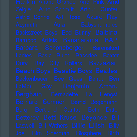
Franklin
Ariana Grande
Ariel Pink
Arnd
Zeigler
Arno Schmitt
Arthur Gunter
Azure Ray
Astrid Sonne
Axl Rose
Azymuth
Ätna
Babyshambles
Balbina
Backstreet Boys
Bad Bunny
Bananarama
BAP
Bamboo Artists
Barbara Schöneberger
Barenaked
Ladies
Basia Bulat
Bassdee
Baxter
Bazzazian
Dury
Bay City Rollers
Beach Boys
Beastie Boys
Beatles
Beckenbauer
Bee Gees
Beirut
Ben
Benjamin Amaru
LaMar Gay
Berghain
Bernadette La Hengst
Bernard Sumner
Bernd Begemann
Berq
Bertrand Cantat
Beth Ditto
Betti Kruse
Beyonce
Betterov
Bill
Billie Eilish
Laswell
Bill Withers
Billy
Joel
Bim Sherman
Biosphere
Birth