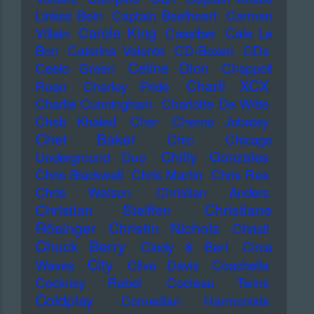
Linkes Bein
Captain Beefheart
Carmen
Carole King
Villain
Cassiber
Cate Le
Bon
Caterina Valente
CD-Boxen
CDs
Celine Dion
Ceelo Green
Chappell
Charli XCX
Roan
Charley Pride
Charlie Cunningham
Charlotte De Witte
Cheb Khaled
Cher
Cherno Jobatey
Chet Baker
Chic
Chicago
Chilly Gonzales
Underground Duo
Chris Blackwell
Chris Martin
Chris Rea
Chris Watson
Christian Anders
Christiane
Christian Steiffen
Rösinger
Christin Nichols
Christl
Chuck Berry
Cindy & Bert
Circa
City
Waves
Clive Davis
Coachella
Cockney Rebel
Cocteau Twins
Coldplay
Comedian Harmonists