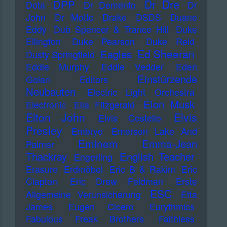
Dr Dre
DPP
Dota
Dr Demento
Dr
John
Dr Motte
Drake
DSDS
Duane
Eddy
Dub Spencer & Trance Hill
Duke
Ellington
Duke Pearson
Duke Reid
Ed Sheeran
Eagles
Dusty Springfield
Eddie Murphy
Eddie Vedder
Eden
Einstürzende
Golan
Editors
Neubauten
Electric Light Orchestra
Elon Musk
Electronic
Ella Fitzgerald
Elton John
Elvis
Elvis Costello
Presley
Embryo
Emerson Lake And
Eminem
Emma-Jean
Palmer
Thackray
English Teacher
Engerling
Erasure
Erdmöbel
Eric B & Rakim
Eric
Clapton
Eric Drew Feldman
Erste
ESC
Allgemeine Verunsicherung
Etta
James
Eugen Cicero
Eurythmics
Fabulous Freak Brothers
Faithless