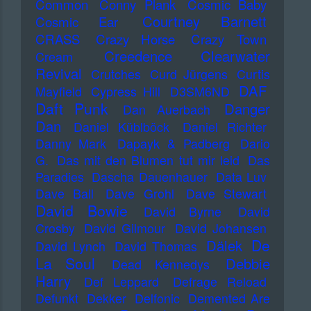
Common
Conny Plank
Cosmic Baby
Courtney Barnett
Cosmic Ear
CRASS
Crazy Horse
Crazy Town
Creedence Clearwater
Cream
Revival
Crutches
Curd Jürgens
Curtis
DAF
Mayfield
Cypress Hill
D3SM6ND
Daft Punk
Danger
Dan Auerbach
Dan
Daniel Küblböck
Daniel Richter
Danny Mark
Dapayk & Padberg
Dario
G.
Das mit den Blumen tut mir leid
Das
Paradies
Dascha Dauenhauer
Data Luv
Dave Ball
Dave Grohl
Dave Stewart
David Bowie
David Byrne
David
Crosby
David Gilmour
David Johansen
De
Dälek
David Lynch
David Thomas
La Soul
Debbie
Dead Kennedys
Harry
Def Leppard
Defrage Reload
Defunkt
Dekker
Delfonic
Demented Are