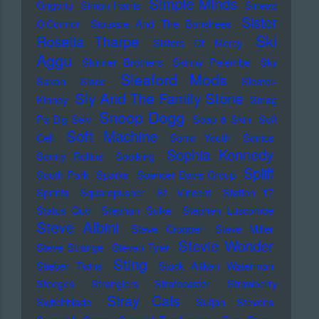
Simple Minds
Grigoriu
Simon Harris
Sinead
Sister
O'Connor
Siouxsie And The Banshees
Ski
Rosetta Tharpe
Sisters Of Mercy
Aggu
Skinner Brothers
Skinny Pelembe
Sky
Sleaford Mods
Saxon
Slade
Sleater-
Sly And The Family Stone
Kinney
Smag
Snoop Dogg
Pa Dig Selv
Soap & Skin
Soft
Soft Machine
Cell
Sonic Youth
Sonics
Sophia Kennedy
Sonny Rollins
Soolking
Spliff
South Park
Sparks
Spencer Davis Group
Sprints
Squarepusher
St. Vincent
Station 17
Status Quo
Stephan Sulke
Stephen Luscombe
Steve Albini
Steve Cropper
Steve Miller
Stevie Wonder
Steve Strange
Steven Tyler
Sting
Stieber Twins
Stock Aitken Waterman
Stooges
Stranglers
Stratocaster
Strawberry
Stray Cats
Switchblade
Sufjan Stevens