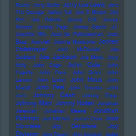
Jerry Lee Lewis
Balzer
Jerry Butler
Jeru
The Damaja
Jethro Tull
Jim E Brown
Jim
Kerr
Jim Rakete
Jimmy Cliff
Jimmy
Kimmel
Jimmy Page
Jimmy Savile
JJ
Joachim Witt
Joan As Policewoman
Joan
Jochen
Baez
JoanJett
Joanna Newsome
Distelmayer
Jock McDonald
Joe
Joe Jackson
Goddard
Joe Meek
Joey
John Cale
Kelly
John Cage
John
Fogerty
John Foxx
John Grant
John
John Maus
Lennon
John Lydon
John
John Peel
Mayall
John Travolta
John
Johnny Cash
Zorn
Johnny Depp
Johnny Marr
Johnny Rotten
Jonathan
Jonathan
Jeremiah
Jonathan Meese
Richman
Jose
Joni Mitchell
Jonzun Crew
Joy
Gonzales
Joy Denalane
Division
Jörg Fauser
Jörg Stempel
Judas