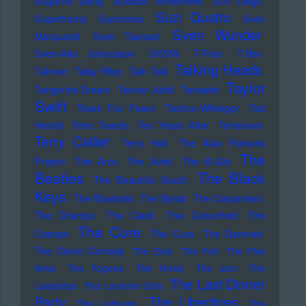
Sugarhill Gang
Suicidal Tendencies
Sun Diego
Suzi Quatro
Supertramp
Supremes
Sven
Sven Wunder
Marquardt
Sven Tasnadi
Sven-Ake Johansson
SXSW
T-Pain
T.Rex
Talking Heads
Tahnee
Talay Riley
Talk Talk
Taylor
Tangerine Dream
Tanner Adell
Tarwater
Swift
Tears For Fears
Techno-Wikinger
Ted
Herold
Teho Teardo
Ten Years After
Terranova
Terry Callier
Terry Hall
The Alan Parsons
The
Project
The Arcs
The Avicii
The B-52s
Beatles
The Black
The Beautiful South
Keys
The Bluebells
The Byrds
The Carpenters
The Champs
The Clash
The Colourfield
The
The Cure
Cramps
The Curs
The Damned
The Divine Comedy
The Eels
The Fall
The Five
Keys
The Fugees
The Hives
The Jam
The
The Last Dinner
Ladybirds
The Lambrini Girls
Party
The Libertines
The Lathums
The