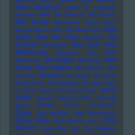
Nana Mouskouri
Nation Of Language
Nazareth
NDW
Neil Diamond
Neil Tennant
Neil Young
Nekromantix
Nemo
Nena
New
Nervous Norvus
Neu!
New Model Army
Order
New York Dolls
Nia
Newcleus
Nick
Archives
Nick Cave
Nichtseattle
Waterhouse
Nickelback
Nico
Nikko
Nile Rogers
Nina
Weidemann
Nils Keppel
Nina Hagen
Chuba
Nina Simone
Nine
Nirvana
Inch Nail
No Angels
No Doubt
Noddy Holder
Noel Gallagher
Noir Désir
Nono
Norah
La Grinta
Noori & His Dorpa Band
Jones
Notdurft
Notorious B.I.G.
Nouvelle
Vague
NSYNC
O-Town
O.J.Simpson
Oasis
Odd Beholder
Olga Reznichenko
Olivia Dean
Omar
Olivia Newton John
Romero
Omer Klein Trio
One Direction