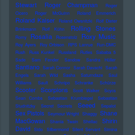
Stewart
Roger Champman
Roger
Cicero
Roger McGuinn
Roland Emmerich
Roland Kaiser
Roland Owsnitzki
Rolf Dieter
Rolling Stones
Brinkmann
Rolf Kühn
Rosalia
Roxy Music
Romy
Rosenstolz
Roy Ayers
Roy Orbison
RPS Lanrue
Run-DMC
Rush
Russ Kunkel
Russland
Rutles
Sababa 5
Sade
Sam Fender
Sandow
Sandra Hüller
Santiano
Sarah Connor
Sarah Davachi
Sarah
Engels
Sarah Wild
Sasha
Saturndaze
Saul
Williams
Sault
Schnipo Schranke
Schürze
Scorpions
Scooter
Scott Walker
Scycs
Sean Combs
Sebastian Krumbiegel
Sebastian
Seeed
Studnitzky
Secret Secrets
Sepalot
Sex Pistols
Shane
Seymour Wright
Shaggy
MacGowan
Shirin
Shania Twain
Shellac
David
Sido
Silbermond
Silent Servant
Simina