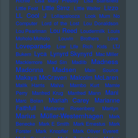
Richie
Lisa Mary Presley
Lisa Stansfield
Little Simz
Lizzo
Little Feat
Little Walter
LL Cool J
Lollapalooza
Look Mum No
Computer
Lord of the Lost
Lou Donaldson
Lou Reed
Lou Pearlman
Loudermilk
Louis
Moholo-Moholo
Louvin Brothers
Love
Loveparade
Low Life Rich Kids
LTJ
Lyca
Lynyrd Skynyrd
Bukem
Mac Miller
Madness
Macklemore
Mad Sin
Madlib
Madonna
Madsen
Main Source
Makaya McCraven
Malcolm McLaren
Malik Harris
Malva
Mambo Kurt
Mamie
Mani
Perry
Manfred Krug
Manfred Mann
Mariah Carey
Marianne
Marc Bolan
Faithfull
Marianne Rosenberg
Marilyn
Marius Müller-Westernhagen
Mark
Benecke
Mark E Smith
Mark Ernestus
Mark
Forster
Mark Knopfler
Mark Oliver Everett