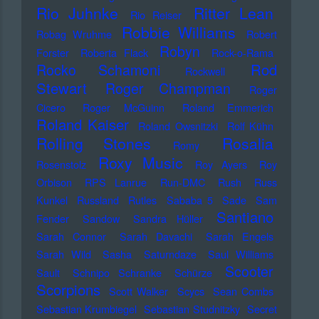
Rio Juhnke
Ritter Lean
Rio Reiser
Robbie Williams
Robag Wruhme
Robert
Robyn
Forster
Roberta Flack
Rock-o-Rama
Rod
Rocko Schamoni
Rockwell
Stewart
Roger Champman
Roger
Cicero
Roger McGuinn
Roland Emmerich
Roland Kaiser
Roland Owsnitzki
Rolf Kühn
Rolling Stones
Rosalia
Romy
Roxy Music
Rosenstolz
Roy Ayers
Roy
Orbison
RPS Lanrue
Run-DMC
Rush
Russ
Kunkel
Russland
Rutles
Sababa 5
Sade
Sam
Santiano
Fender
Sandow
Sandra Hüller
Sarah Connor
Sarah Davachi
Sarah Engels
Sarah Wild
Sasha
Saturndaze
Saul Williams
Scooter
Sault
Schnipo Schranke
Schürze
Scorpions
Scott Walker
Scycs
Sean Combs
Sebastian Krumbiegel
Sebastian Studnitzky
Secret