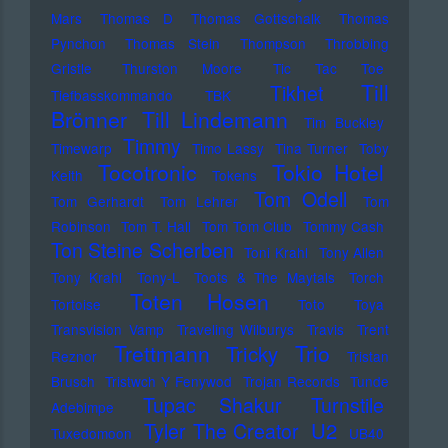
Mars
Thomas D
Thomas Gottschalk
Thomas
Pynchon
Thomas Stein
Thompson
Throbbing
Gristle
Thurston Moore
Tic Tac Toe
Till
Tikhet
Tiefbasskommando TBK
Brönner
Till Lindemann
Tim Buckley
Timmy
Timewarp
Timo Lassy
Tina Turner
Toby
Tocotronic
Tokio Hotel
Keith
Tokens
Tom Odell
Tom Gerhardt
Tom Lehrer
Tom
Robinson
Tom T. Hall
Tom Tom Club
Tommy Cash
Ton Steine Scherben
Toni Krahl
Tony Allen
Tony Krahl
Tony-L
Toots & The Maytals
Torch
Toten Hosen
Tortoise
Toto
Toya
Transvision Vamp
Traveling Wilburys
Travis
Trent
Trettmann
Trio
Tricky
Reznor
Tristan
Brusch
Tristwch Y Fenywod
Trojan Records
Tunde
Tupac Shakur
Turnstile
Adebimpe
U2
Tyler The Creator
Tuxedomoon
UB40