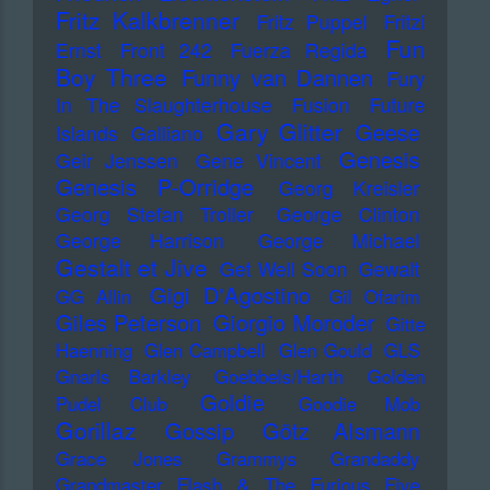
Fritz Kalkbrenner
Fritz Puppel
Fritzi
Fun
Ernst
Front 242
Fuerza Regida
Boy Three
Funny van Dannen
Fury
In The Slaughterhouse
Fusion
Future
Gary Glitter
Geese
Islands
Galliano
Genesis
Geir Jenssen
Gene Vincent
Genesis P-Orridge
Georg Kreisler
Georg Stefan Troller
George Clinton
George Harrison
George Michael
Gestalt et Jive
Get Well Soon
Gewalt
Gigi D'Agostino
GG Allin
Gil Ofarim
Giles Peterson
Giorgio Moroder
Gitte
Haenning
Glen Campbell
Glen Gould
GLS
Gnarls Barkley
Goebbels/Harth
Golden
Goldie
Pudel Club
Goodie Mob
Gorillaz
Gossip
Götz Alsmann
Grace Jones
Grammys
Grandaddy
Grandmaster Flash & The Furious Five