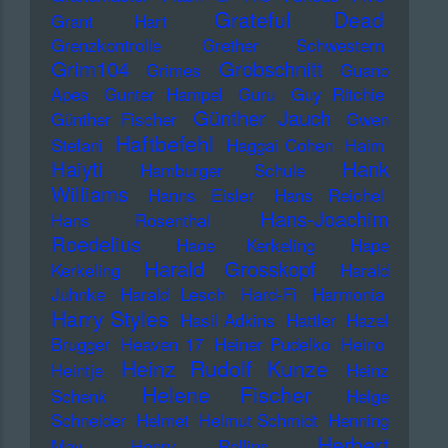
Grateful Dead
Grant Hart
Grenzkontrolle
Grether Schwestern
Grim104
Grobschnitt
Grimes
Guano
Apes
Gunter Hampel
Guru
Guy Ritchie
Günther Jauch
Günther Fischer
Gwen
Haftbefehl
Stefani
Haggai Cohen
Haim
Haiyti
Hank
Hamburger Schule
Williams
Hanns Eisler
Hans Reichel
Hans-Joachim
Hans Rosenthal
Roedelius
Haoe Kerkeling
Hape
Harald Grosskopf
Kerkeling
Harald
Juhnke
Harald Lesch
Hard-Fi
Harmonia
Harry Styles
Hasil Adkins
Hattler
Hazel
Brugger
Heaven 17
Heiner Pudelko
Heino
Heinz Rudolf Kunze
Heintje
Heinz
Helene Fischer
Schenk
Helge
Schneider
Helmet
Helmut Schmidt
Henning
Herbert
May
Henry Rollins