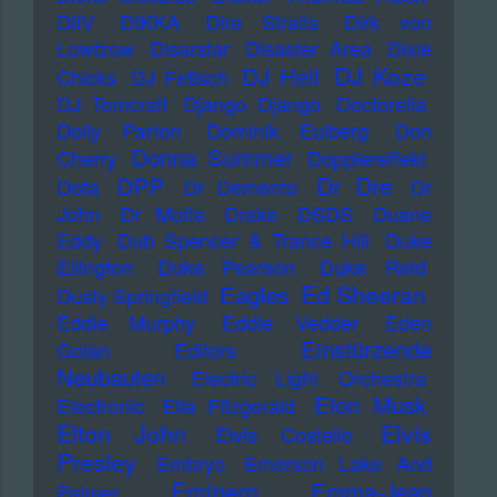
DiIV
DIKKA
Dire Straits
Dirk von
Lowtzow
Disarstar
Disaster Area
Dixie
DJ Koze
DJ Hell
Chicks
DJ Fetisch
DJ Tomcraft
Django Django
Doctorella
Dolly Parton
Dominik Eulberg
Don
Donna Summer
Cherry
Dopplereffekt
Dr Dre
DPP
Dota
Dr Demento
Dr
John
Dr Motte
Drake
DSDS
Duane
Eddy
Dub Spencer & Trance Hill
Duke
Ellington
Duke Pearson
Duke Reid
Ed Sheeran
Eagles
Dusty Springfield
Eddie Murphy
Eddie Vedder
Eden
Einstürzende
Golan
Editors
Neubauten
Electric Light Orchestra
Elon Musk
Electronic
Ella Fitzgerald
Elton John
Elvis
Elvis Costello
Presley
Embryo
Emerson Lake And
Eminem
Emma-Jean
Palmer