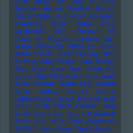
Abba
Cook
ABC
Abor & Tynna
AC/DC
Absolute Beginner
Abwärts
Advanced
Achim Reichel
Ada
Adele
Chemistry
Afghan Whigs
Afrika
Bambaataa
Afrob
Afroman
AG
Geige
Air
Alabaster DePlume
Alan
Alfred 23 Harth
Wilson
Alexandra
Alfred Brendel
Alfred Hilsberg
Alice
Alice Cooper
Coltrane
Alice Merton
Alicia Keys
Alma Naidu
Althea And
Amy Winehouse
Donna
Andre 3000
Andre Herzberg
Andrea Berg
Andreas
Dorau
Andreas Gabalier
Andrew
Eldritch
Andrew Vachss
Andy Bell
Andy
Andy Fletch Fletcher
Brings
Andy
Smith
Angela Aux
Angelo Branduardi
Angine de
Angelo Kelly
Angie Stone
Poitrine
Angus Stone
Anja Schneider