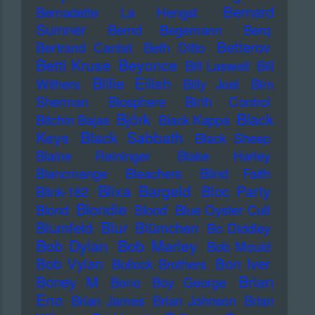
Bernard
Bernadette La Hengst
Sumner
Bernd Begemann
Berq
Betterov
Bertrand Cantat
Beth Ditto
Betti Kruse
Beyonce
Bill Laswell
Bill
Billie Eilish
Withers
Billy Joel
Bim
Sherman
Biosphere
Birth Control
Björk
Black
Bitchin Bajas
Black Kappa
Keys
Black Sabbath
Black Sheep
Blaine Reininger
Blake Harley
Blancmange
Bleachers
Blind Faith
Blixa Bargeld
Bloc Party
Blink-182
Blondie
Blond
Blood
Blue Oyster Cult
Blur
Blumfeld
Blümchen
Bo Diddley
Bob Dylan
Bob Marley
Bob Mould
Bob Vylan
Bon Iver
Bollock Brothers
Brian
Boney M
Bono
Boy George
Eno
Brian James
Brian Johnson
Brian