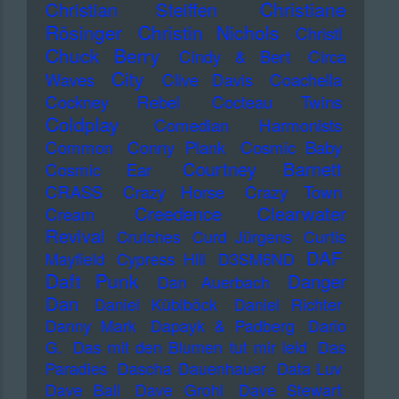
Christiane
Christian Steiffen
Rösinger
Christin Nichols
Christl
Chuck Berry
Cindy & Bert
Circa
City
Waves
Clive Davis
Coachella
Cockney Rebel
Cocteau Twins
Coldplay
Comedian Harmonists
Common
Conny Plank
Cosmic Baby
Courtney Barnett
Cosmic Ear
CRASS
Crazy Horse
Crazy Town
Creedence Clearwater
Cream
Revival
Crutches
Curd Jürgens
Curtis
DAF
Mayfield
Cypress Hill
D3SM6ND
Daft Punk
Danger
Dan Auerbach
Dan
Daniel Küblböck
Daniel Richter
Danny Mark
Dapayk & Padberg
Dario
G.
Das mit den Blumen tut mir leid
Das
Paradies
Dascha Dauenhauer
Data Luv
Dave Ball
Dave Grohl
Dave Stewart