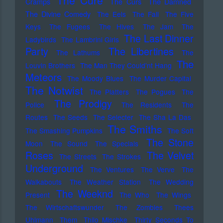
The Cure
Cramps
The Curs
The Damned
The Divine Comedy
The Eels
The Fall
The Five
Keys
The Fugees
The Hives
The Jam
The
The Last Dinner
Ladybirds
The Lambrini Girls
Party
The Libertines
The Lathums
The
The
Louvin Brothers
The Man They Could'nt Hang
Meteors
The Moody Blues
The Murder Capital
The Notwist
The Platters
The Pogues
The
The Prodigy
Police
The Residents
The
Routes
The Seeds
The Selecter
The Sha La Das
The Smiths
The Smashing Pumpkins
The Soft
The Stone
Moon
The Sound
The Specials
Roses
The Velvet
The Streets
The Strokes
Underground
The Ventures
The Verve
The
Walkabouts
The Weather Station
The Wedding
The Weeknd
Present
The Who
The Wings
The Wirtschaftswunder
The Zombies
Thees
Uhlmann
Them
Thilo Mischke
Thirty Seconds To