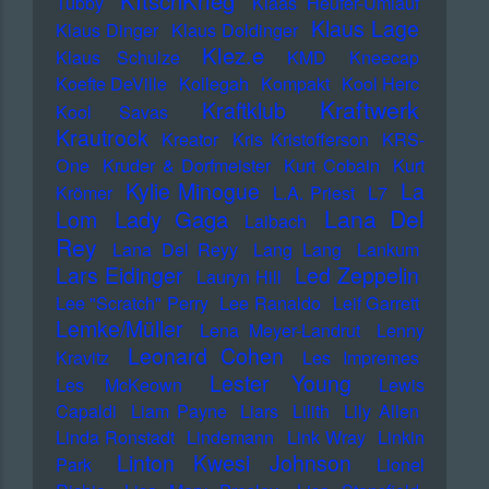
KItschKrieg
Tubby
Klaas Heufer-Umlauf
Klaus Lage
Klaus Dinger
Klaus Doldinger
Klez.e
Klaus Schulze
KMD
Kneecap
Koefte DeVille
Kollegah
Kompakt
Kool Herc
Kraftwerk
Kraftklub
Kool Savas
Krautrock
Kreator
Kris Kristofferson
KRS-
One
Kruder & Dorfmeister
Kurt Cobain
Kurt
Kylie Minogue
La
Krömer
L.A. Priest
L7
Lana Del
Lady Gaga
Lom
Laibach
Rey
Lana Del Reyy
Lang Lang
Lankum
Lars Eidinger
Led Zeppelin
Lauryn Hill
Lee "Scratch" Perry
Lee Ranaldo
Leif Garrett
Lemke/Müller
Lena Meyer-Landrut
Lenny
Leonard Cohen
Kravitz
Les Impremes
Lester Young
Les McKeown
Lewis
Capaldi
Liam Payne
Liars
Lilith
Lily Allen
Linda Ronstadt
Lindemann
Link Wray
Linkin
Linton Kwesi Johnson
Park
Lionel