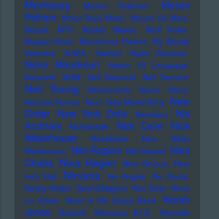
Morrissey
Moses
Morton Feldman
Pelham
Motor Boys Motor
Mouse On Mars
Mozart
MTV
Muddy Waters
Muff Potter
Muppet Show
Münchener Freiheit
My Bloody
Valentine
N.W.A.
Naddel
Nadin Deventer
Nana Mouskouri
Nation Of Language
Nazareth
NDW
Neil Diamond
Neil Tennant
Neil Young
Nekromantix
Nemo
Nena
New
Nervous Norvus
Neu!
New Model Army
Order
New York Dolls
Nia
Newcleus
Nick
Archives
Nick Cave
Nichtseattle
Waterhouse
Nickelback
Nico
Nikko
Nile Rogers
Nina
Weidemann
Nils Keppel
Nina Hagen
Chuba
Nina Simone
Nine
Nirvana
Inch Nail
No Angels
No Doubt
Noddy Holder
Noel Gallagher
Noir Désir
Nono
Norah
La Grinta
Noori & His Dorpa Band
Jones
Notdurft
Notorious B.I.G.
Nouvelle