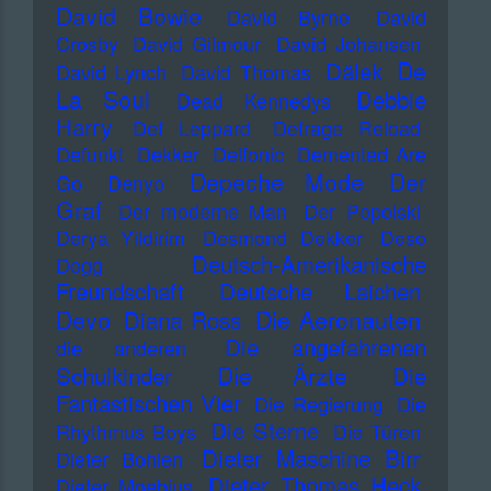
David Bowie
David Byrne
David
Crosby
David Gilmour
David Johansen
De
Dälek
David Lynch
David Thomas
La Soul
Debbie
Dead Kennedys
Harry
Def Leppard
Defrage Reload
Defunkt
Dekker
Delfonic
Demented Are
Depeche Mode
Der
Go
Denyo
Graf
Der moderne Man
Der Popolski
Derya Yildirim
Desmond Dekker
Deso
Deutsch-Amerikanische
Dogg
Freundschaft
Deutsche Laichen
Devo
Die Aeronauten
Diana Ross
Die angefahrenen
die anderen
Die Ärzte
Schulkinder
Die
Fantastischen Vier
Die Regierung
Die
Die Sterne
Rhythmus Boys
Die Türen
Dieter Maschine Birr
Dieter Bohlen
Dieter Thomas Heck
Dieter Moebius