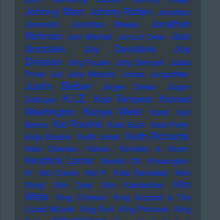
Johnny Marr
Johnny Rotten
Jonathan
Jonathan
Jeremiah
Jonathan Meese
Richman
Jose
Joni Mitchell
Jonzun Crew
Joy
Gonzales
Joy Denalane
Division
Jörg Fauser
Jörg Stempel
Judas
Priest
Juli
Julia Meladin
Jumpa
Jungstötter
Justin Bieber
Jürgen Drews
Jürgen
K.I.Z.
Kae Tempest
Kamasi
Zeltinger
Kanye West
Washington
Karat
Karl
Kat Frankie
Bartos
Kate Bush
Kate Perry
Keith Richards
Katja Ebstein
Keith Jarrett
Kele Okereke
Kelela
Kemistry & Storm
Kendrick Lamar
Kerstin Ott
Khruangbin
KI
KId Creole
KId P.
KIda Ramadan
KIev
KIm
Stingl
KIm Deal
KIm Kardashian
Wilde
KIng Crimson
KIng Gizzard & The
Lizard Wizard
KIng Kurt
KIng Princess
KIng