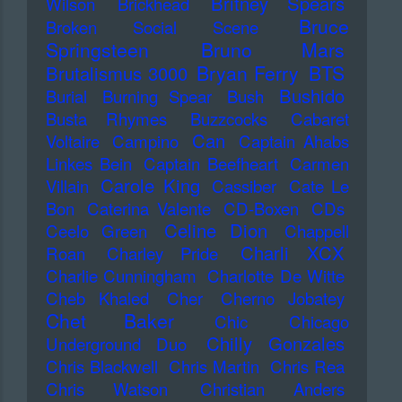
Britney Spears
Wilson
Brickhead
Bruce
Broken Social Scene
Springsteen
Bruno Mars
Bryan Ferry
BTS
Brutalismus 3000
Bushido
Burial
Burning Spear
Bush
Busta Rhymes
Buzzcocks
Cabaret
Can
Voltaire
Campino
Captain Ahabs
Linkes Bein
Captain Beefheart
Carmen
Carole King
Villain
Cassiber
Cate Le
Bon
Caterina Valente
CD-Boxen
CDs
Celine Dion
Ceelo Green
Chappell
Charli XCX
Roan
Charley Pride
Charlie Cunningham
Charlotte De Witte
Cheb Khaled
Cher
Cherno Jobatey
Chet Baker
Chic
Chicago
Chilly Gonzales
Underground Duo
Chris Blackwell
Chris Martin
Chris Rea
Chris Watson
Christian Anders