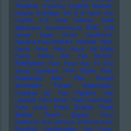
Thackray
English Teacher
Engerling
Erasure
Erdmöbel
Eric B & Rakim
Eric
Clapton
Eric Drew Feldman
Erste
ESC
Allgemeine Verunsicherung
Etta
James
Eugen Cicero
Eurythmics
Fabulous Freak Brothers
Faithless
Falco
Family
Farce
Farin Urlaub
Fat White
Family
Fatboy Slim
Fats Domino
Fehlfarben
Feist
Fever Ray
Fil
Fine
Flake
Flea
Young Cannibals
FINK
Fler
Fleetwood Mac
Florian
Schneider
Florian Silbereisen
Foo Fighters
Fontaines DC
Fran
Lebowitz
Frank Farian
Frank Laufenberg
Frank Sinatra
Frank
Frank Ocean
Frank Zappa
Spilker
Franz
Ferdinand
Frau Lehmann
Fred und Luna
Friedrich Liechtenstein
Fritz Egner