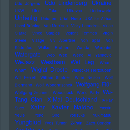
Udo Lindenberg
Ukraine
Udo Jürgens
UKW
Ulrich Tukur
Ultravox
Underworld
Unheilig
Unionen
Uriah Heep
USA for Africa
Uschi Brüning
Van Morrison
Vicky Leandros
Vince
Clarke
Vince Staples
Violent Femmes
Virgin
Steele
Visage
Viv Albertine
Von Spar
Von
Südenfed
Walker Brothers
Wanda
Warpaint
Watergate
Web Web
Weird Al Yankovic
Westbam
WeJazz
Wet Leg
Wham
Wiglaf Droste
Wham!
Wildecker Herzbuben
Will Ferrell
William Shatner
Willie Nelson
Wolf
Wolfgang Flür
Biermann
Wolf Wondratschek
Wu-
Wolfgang Zechner
Woodstock
World Party
Tang Clan
X-Mal Deutschland
X-Ray
Xatar
Xavier Naidoo
Spex
Yassin
Yeule
Yoko Ono
Yousuke Yukimatsu
Yungblud
Yves Tumor
Z-Pain
Zach Condon
Zah1de