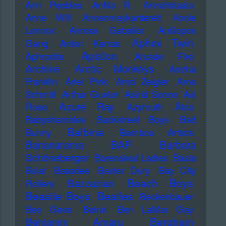
Ann Peebles
AnNa R.
Annahstasia
Anne Will
Annenmaykantereit
Annie
Lennox
Anreas Gabalier
Antilopen
Aphex Twin
Gang
Anton Karras
Apsilon
Aphrodite
Arcade Fire
Archive
Arctic Monkeys
Aretha
Franklin
Ariel Pink
Arnd Zeigler
Arno
Schmitt
Arthur Gunter
Astrid Sonne
Axl
Azure Ray
Rose
Azymuth
Ätna
Babyshambles
Backstreet Boys
Bad
Balbina
Bunny
Bamboo Artists
Bananarama
BAP
Barbara
Schöneberger
Barenaked Ladies
Basia
Bulat
Bassdee
Baxter Dury
Bay City
Beach Boys
Bazzazian
Rollers
Beastie Boys
Beatles
Beckenbauer
Bee Gees
Beirut
Ben LaMar Gay
Berghain
Benjamin Amaru