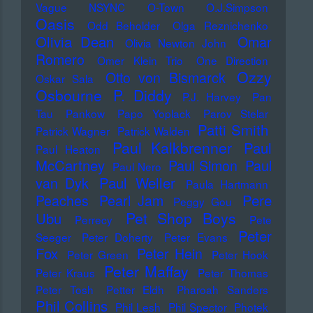
Vague
NSYNC
O-Town
O.J.Simpson
Oasis
Odd Beholder
Olga Reznichenko
Olivia Dean
Omar
Olivia Newton John
Romero
Omer Klein Trio
One Direction
Ozzy
Otto von Bismarck
Oskar Sala
Osbourne
P. Diddy
P.J. Harvey
Pan
Tau
Pankow
Papo Yoplack
Parov Stelar
Patti Smith
Patrick Wagner
Patrick Walden
Paul Kalkbrenner
Paul
Paul Heaton
McCartney
Paul Simon
Paul
Paul Nero
Paul Weller
van Dyk
Paula Hartmann
Pere
Peaches
Pearl Jam
Peggy Gou
Pet Shop Boys
Ubu
Perrecy
Pete
Peter
Seeger
Peter Doherty
Peter Evans
Fox
Peter Hein
Peter Green
Peter Hook
Peter Maffay
Peter Kraus
Peter Thomas
Peter Tosh
Petter Eldh
Pharoah Sanders
Phil Collins
Phil Lesh
Phil Spector
Photek