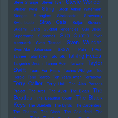
Stevie Wonder
Steve Strange
Steven Tyler
Sting
Stieber Twins
Stock Aitken Waterman
Stooges
Stranglers
Stratocaster
Strawberry
Stray Cats
Switchblade
Sufjan Stevens
Sugarhill Gang
Suicidal Tendencies
Sun Diego
Suzi Quatro
Supertramp
Supremes
Sven
Sven Wunder
Marquardt
Sven Tasnadi
Sven-Ake Johansson
SXSW
T-Pain
T.Rex
Talking Heads
Tahnee
Talay Riley
Talk Talk
Taylor
Tangerine Dream
Tanner Adell
Tarwater
Swift
Tears For Fears
Techno-Wikinger
Ted
Herold
Teho Teardo
Ten Years After
Terranova
Terry Callier
Terry Hall
The Alan Parsons
The
Project
The Arcs
The Avicii
The B-52s
Beatles
The Black
The Beautiful South
Keys
The Bluebells
The Byrds
The Carpenters
The Champs
The Clash
The Colourfield
The