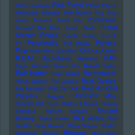
Pink Floyd
Pietro Lombardi
Pitbull
Plan B
Plasmatics
Polecats
Poly Styrene
Pop
Pop-
Portishead
Kultur
Popcorn
Popol Vuh
Primal
Portugal The Man
Power Plush
Prince
Scream
Priscilla Presley
Psychic
Psychobilly
Puhdys
TV
Puff Daddy
Pulp
Quincy Jones
Pussy Riot
Questlove
Radiohead
R.E.M.
RAF
Raekwon
Rage
Rahsaan Roland Kirk
Rainald Grebe
Ralf Hütter
Rammstein
Ralph Heidel
Rayk Goetze
Randy Weston
Ray Charles
Rechtsrock
Red Hot Chili
Reb Kennedy
Peppers
Reinhard Mey
Reggae
Reinhold Heil
Rezo
Rhythm & Sound
Ricardo
Richard
Villalobos
Richard Ashcroft
Hawley
Rick Astley
Richie Hawtin
Rick
Buckler
Ricky Gervais
Ricky Shayne
Riddim
Rihanna
Riechmann
Righeira
Ringo Starr