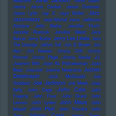
Addiction
Janis Joplin
Jantra
Jarvis Cocker
Jason Donovan
Jazz
Jason Lytle
Jay Z
Jaye Muller
Jazzmatazz
Jean-Michel Jarre
Jefferson
Airplane
Jello Biafra
Jennifer Finch
Jennifer Rostock
Jennifer Weist
Jens
Jerry Lee Lewis
Balzer
Jerry Butler
Jeru
The Damaja
Jethro Tull
Jim E Brown
Jim
Kerr
Jim Rakete
Jimmy Cliff
Jimmy
Kimmel
Jimmy Page
Jimmy Savile
JJ
Joachim Witt
Joan As Policewoman
Joan
Jochen
Baez
JoanJett
Joanna Newsome
Distelmayer
Jock McDonald
Joe
Joe Jackson
Goddard
Joe Meek
Joey
John Cale
Kelly
John Cage
John
Fogerty
John Foxx
John Grant
John
John Maus
Lennon
John Lydon
John
John Peel
Mayall
John Travolta
John
Johnny Cash
Zorn
Johnny Depp