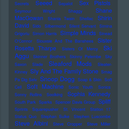
Seeed
Sex Pistols
Secrets
Sepalot
Shane
Seymour Wright
Shaggy
MacGowan
Shirin
Shania Twain
Shellac
David
Sido
Silbermond
Silent Servant
Simina
Simple Minds
Grigoriu
Simon Harris
Sinead
Sister
O'Connor
Siouxsie And The Banshees
Ski
Rosetta Tharpe
Sisters Of Mercy
Aggu
Skinner Brothers
Skinny Pelembe
Sky
Sleaford Mods
Saxon
Slade
Sleater-
Sly And The Family Stone
Kinney
Smag
Snoop Dogg
Pa Dig Selv
Soap & Skin
Soft
Soft Machine
Cell
Sonic Youth
Sonics
Sophia Kennedy
Sonny Rollins
Soolking
Spliff
South Park
Sparks
Spencer Davis Group
Sprints
Squarepusher
St. Vincent
Station 17
Status Quo
Stephan Sulke
Stephen Luscombe
Steve Albini
Steve Cropper
Steve Miller