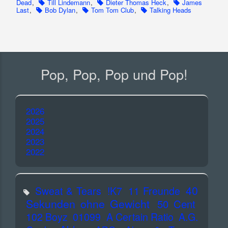
Dead
,
Till Lindemann
,
Dieter Thomas Heck
,
James
Last
,
Bob Dylan
,
Tom Tom Club
,
Talking Heads
Pop, Pop, Pop und Pop!
2026
2025
2024
2023
2022
40
Sweat & Tears
!K7
11 Freunde
Sekunden ohne Gewicht
50 Cent
102 Boyz
01099
A Certain Ratio
A.G.