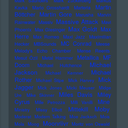
Mark Saunders
Mark Zuckerberg
Markus
Martin
Kavka
Marlo Grosshardt
Marteria
Martin Gore
Böttcher
Marusha
Marvin
Massive Attack
Rainwater
Massiv
Mavi
Max Goldt
Max
Phoenix
Max Giesinger
Herre
Max Romeo
Maxi Jazz
Maximilian
MC Conrad
Hecker
MBSounds
Meese
Melody's Echo Chamber
Mense Reents
Metallica
MF
Mesut Özil
Metal Hammer
Michael
Doom
Michael Hutchence
Jackson
Michael
Michael Kemner
Mick
Rother
Michael Stipe
Mick Harvey
Jagger
Mick Jones
Micki Meuser
Midge
Miles Davis
Miley
Ure
Mike Skinner
Cyrus
Mine
Mille Petrozza
Milli Vanilli
Moby
Mittekill
Ministry
Missy Elliott
Moderat
Modern Talking
Moe Jacksch
Mois
Moonriivr
Mola
Moog
Moritz von Oswald