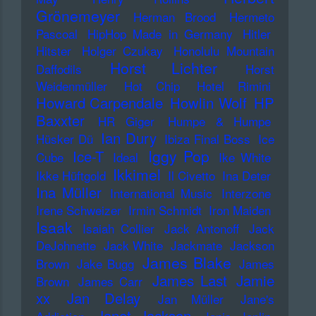
Grönemeyer
Herman Brood
Hermeto
Pascoal
HipHop Made in Germany
Hitler
Hitster
Holger Czukay
Honolulu Mountain
Horst Lichter
Daffodils
Horst
Weidenmüller
Hot Chip
Hotel Rimini
Howard Carpendale
Howlin Wolf
HP
Baxxter
HR Giger
Humpe & Humpe
Ian Dury
Hüsker Dü
Ibiza Final Boss
Ice
Iggy Pop
Ice-T
Cube
Ideal
Ike White
Ikkimel
Ikke Hüftgold
Il Civetto
Ina Deter
Ina Müller
International Music
Interzone
Irene Schweizer
Irmin Schmidt
Iron Maiden
Isaak
Isaiah Collier
Jack Antonoff
Jack
DeJohnette
Jack White
Jackmate
Jackson
James Blake
Brown
Jake Bugg
James
James Last
Jamie
Brown
James Carr
xx
Jan Delay
Jan Müller
Jane's
Janet Jackson