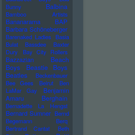
Balbina
Bunny
Bamboo Artists
Bananarama
BAP
Barbara Schöneberger
Barenaked Ladies
Basia
Bulat
Bassdee
Baxter
Dury
Bay City Rollers
Beach
Bazzazian
Boys
Beastie Boys
Beatles
Beckenbauer
Bee Gees
Beirut
Ben
Benjamin
LaMar Gay
Berghain
Amaru
Bernadette La Hengst
Bernard Sumner
Bernd
Begemann
Berq
Bertrand Cantat
Beth