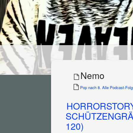
Nemo
Pop nach 8. Alle Podcast-Folge
HORRORSTORY
SCHÜTZENGRÄB
120)