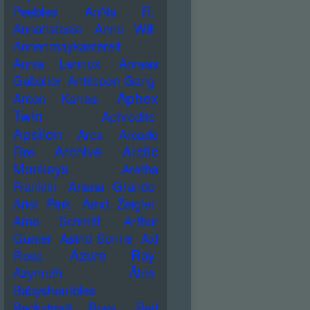
Peebles
AnNa R.
Annahstasia
Anne Will
Annenmaykantereit
Annie Lennox
Anreas
Gabalier
Antilopen Gang
Aphex
Anton Karras
Twin
Aphrodite
Apsilon
Arca
Arcade
Archive
Arctic
Fire
Monkeys
Aretha
Franklin
Ariana Grande
Ariel Pink
Arnd Zeigler
Arno Schmitt
Arthur
Gunter
Astrid Sonne
Axl
Azure Ray
Rose
Azymuth
Ätna
Babyshambles
Backstreet Boys
Bad