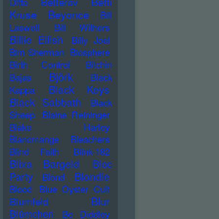
Betti
Betterov
Ditto
Kruse
Beyonce
Bill
Laswell
Bill Withers
Billie Eilish
Billy Joel
Bim Sherman
Biosphere
Birth Control
Bitchin
Björk
Bajas
Black
Black Keys
Kappa
Black Sabbath
Black
Sheep
Blaine Reininger
Blake Harley
Blancmange
Bleachers
Blind Faith
Blink-182
Blixa Bargeld
Bloc
Blondie
Party
Blond
Blood
Blue Oyster Cult
Blur
Blumfeld
Blümchen
Bo Diddley