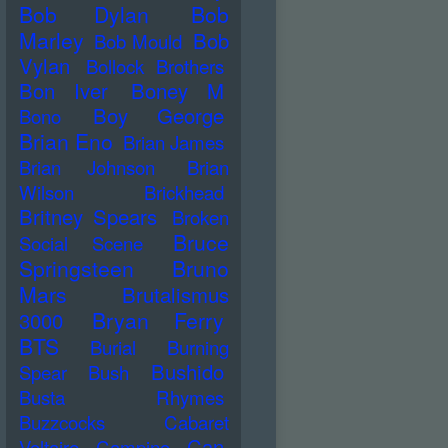
Bob Dylan
Bob
Marley
Bob
Bob Mould
Vylan
Bollock Brothers
Bon Iver
Boney M
Boy George
Bono
Brian Eno
Brian James
Brian Johnson
Brian
Wilson
Brickhead
Britney Spears
Broken
Bruce
Social Scene
Springsteen
Bruno
Mars
Brutalismus
Bryan Ferry
3000
BTS
Burial
Burning
Bushido
Spear
Bush
Busta Rhymes
Buzzcocks
Cabaret
Can
Voltaire
Campino