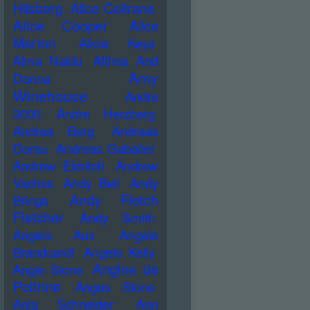
Hilsberg
Alice Coltrane
Alice Cooper
Alice
Merton
Alicia Keys
Alma Naidu
Althea And
Amy
Donna
Winehouse
Andre
3000
Andre Herzberg
Andrea Berg
Andreas
Dorau
Andreas Gabalier
Andrew Eldritch
Andrew
Vachss
Andy Bell
Andy
Andy Fletch
Brings
Fletcher
Andy Smith
Angela Aux
Angelo
Branduardi
Angelo Kelly
Angine de
Angie Stone
Poitrine
Angus Stone
Anja Schneider
Ann