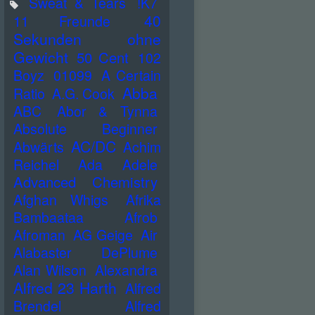
Sweat & Tears
!K7
40
11 Freunde
Sekunden ohne
Gewicht
50 Cent
102
Boyz
01099
A Certain
Abba
Ratio
A.G. Cook
ABC
Abor & Tynna
Absolute Beginner
AC/DC
Abwärts
Achim
Reichel
Ada
Adele
Advanced Chemistry
Afghan Whigs
Afrika
Bambaataa
Afrob
Afroman
AG Geige
Air
Alabaster DePlume
Alan Wilson
Alexandra
Alfred 23 Harth
Alfred
Brendel
Alfred