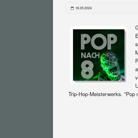
18.05.2024
G
E
s
M
P
a
v
U
Trip-Hop-Meisterwerks. "Pop n