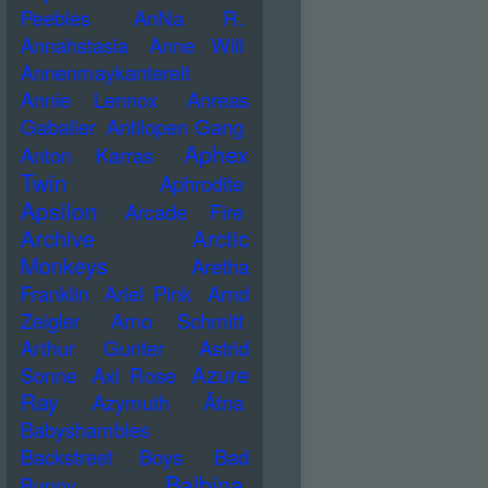
Peebles
AnNa R.
Annahstasia
Anne Will
Annenmaykantereit
Annie Lennox
Anreas
Gabalier
Antilopen Gang
Aphex
Anton Karras
Twin
Aphrodite
Apsilon
Arcade Fire
Archive
Arctic
Monkeys
Aretha
Franklin
Ariel Pink
Arnd
Zeigler
Arno Schmitt
Arthur Gunter
Astrid
Azure
Sonne
Axl Rose
Ray
Azymuth
Ätna
Babyshambles
Backstreet Boys
Bad
Balbina
Bunny