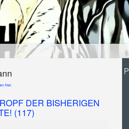
P
ann
n hier.
ROPF DER BISHERIGEN
! (117)