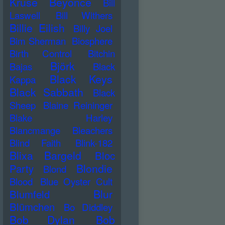
Kruse
Beyonce
Bill
Laswell
Bill Withers
Billie Eilish
Billy Joel
Bim Sherman
Biosphere
Birth Control
Bitchin
Björk
Bajas
Black
Black Keys
Kappa
Black Sabbath
Black
Sheep
Blaine Reininger
Blake Harley
Blancmange
Bleachers
Blind Faith
Blink-182
Blixa Bargeld
Bloc
Blondie
Party
Blond
Blood
Blue Oyster Cult
Blur
Blumfeld
Blümchen
Bo Diddley
Bob Dylan
Bob