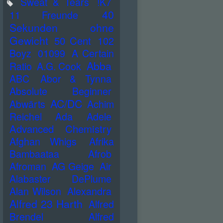
Sweat & Tears
!K7
40
11 Freunde
Sekunden ohne
Gewicht
50 Cent
102
Boyz
01099
A Certain
Abba
Ratio
A.G. Cook
ABC
Abor & Tynna
Absolute Beginner
AC/DC
Abwärts
Achim
Reichel
Ada
Adele
Advanced Chemistry
Afghan Whigs
Afrika
Bambaataa
Afrob
Afroman
AG Geige
Air
Alabaster DePlume
Alan Wilson
Alexandra
Alfred 23 Harth
Alfred
Brendel
Alfred