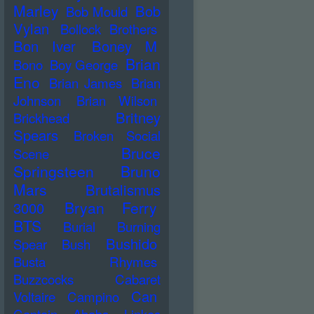
Marley
Bob
Bob Mould
Vylan
Bollock Brothers
Bon Iver
Boney M
Brian
Bono
Boy George
Eno
Brian James
Brian
Johnson
Brian Wilson
Britney
Brickhead
Spears
Broken Social
Bruce
Scene
Springsteen
Bruno
Mars
Brutalismus
Bryan Ferry
3000
BTS
Burial
Burning
Bushido
Spear
Bush
Busta Rhymes
Buzzcocks
Cabaret
Can
Voltaire
Campino
Captain Ahabs Linkes