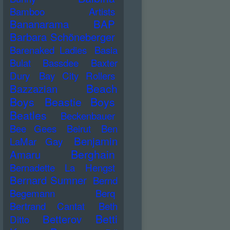
Bamboo Artists
Bananarama
BAP
Barbara Schöneberger
Barenaked Ladies
Basia
Bulat
Bassdee
Baxter
Dury
Bay City Rollers
Beach
Bazzazian
Boys
Beastie Boys
Beatles
Beckenbauer
Bee Gees
Beirut
Ben
Benjamin
LaMar Gay
Berghain
Amaru
Bernadette La Hengst
Bernard Sumner
Bernd
Begemann
Berq
Bertrand Cantat
Beth
Betti
Betterov
Ditto