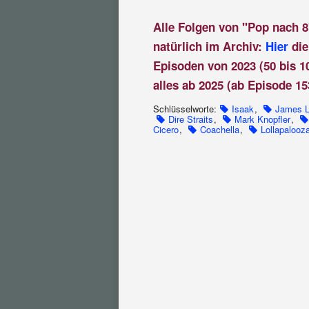
Alle Folgen von "Pop nach 8
natürlich im Archiv:
Hier
die
Episoden von 2023 (50 bis 1
alles ab 2025 (ab Episode 15
Schlüsselworte:
Isaak
,
James L
Dire Straits
,
Mark Knopfler
,
Cicero
,
Coachella
,
Lollapalooz