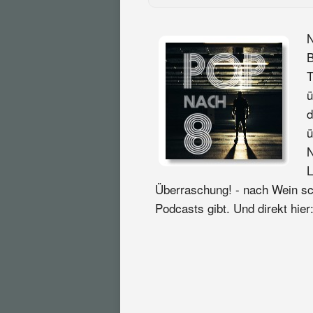
N
B
T
ü
d
ü
N
L
Überraschung! - nach Wein sch
Podcasts gibt. Und direkt hier