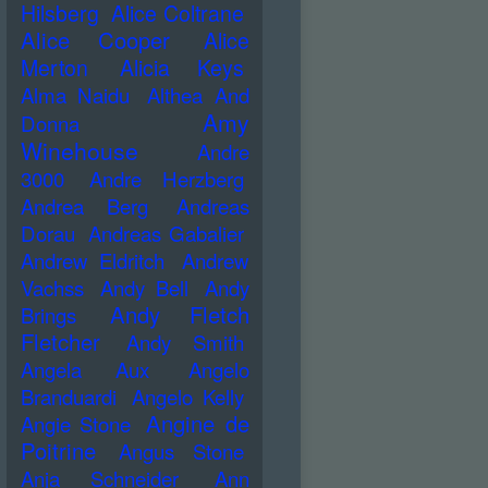
Hilsberg
Alice Coltrane
Alice Cooper
Alice
Merton
Alicia Keys
Alma Naidu
Althea And
Amy
Donna
Winehouse
Andre
3000
Andre Herzberg
Andrea Berg
Andreas
Dorau
Andreas Gabalier
Andrew Eldritch
Andrew
Vachss
Andy Bell
Andy
Andy Fletch
Brings
Fletcher
Andy Smith
Angela Aux
Angelo
Branduardi
Angelo Kelly
Angine de
Angie Stone
Poitrine
Angus Stone
Anja Schneider
Ann