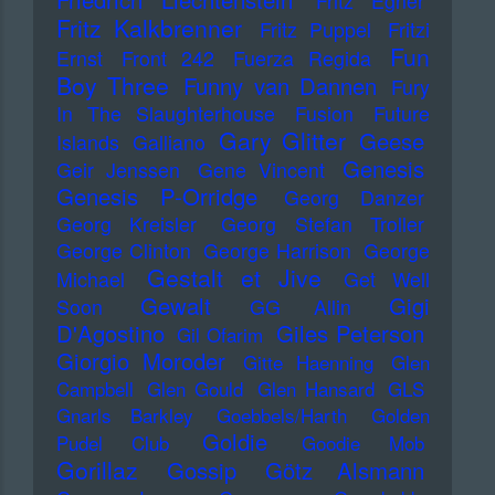
Fritz Egner
Fritz Kalkbrenner
Fritz Puppel
Fritzi
Fun
Ernst
Front 242
Fuerza Regida
Boy Three
Funny van Dannen
Fury
In The Slaughterhouse
Fusion
Future
Gary Glitter
Geese
Islands
Galliano
Genesis
Geir Jenssen
Gene Vincent
Genesis P-Orridge
Georg Danzer
Georg Kreisler
Georg Stefan Troller
George Clinton
George Harrison
George
Gestalt et Jive
Michael
Get Well
Gewalt
Gigi
Soon
GG Allin
D'Agostino
Giles Peterson
Gil Ofarim
Giorgio Moroder
Gitte Haenning
Glen
Campbell
Glen Gould
Glen Hansard
GLS
Gnarls Barkley
Goebbels/Harth
Golden
Goldie
Pudel Club
Goodie Mob
Gorillaz
Gossip
Götz Alsmann