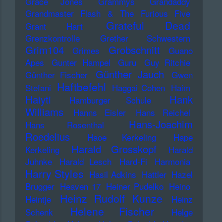
Grace Jones
Grammys
Grandaddy
Grandmaster Flash & The Furious Five
Grateful Dead
Grant Hart
Grenzkontrolle
Grether Schwestern
Grim104
Grobschnitt
Grimes
Guano
Apes
Gunter Hampel
Guru
Guy Ritchie
Günther Jauch
Günther Fischer
Gwen
Haftbefehl
Stefani
Haggai Cohen
Haim
Haiyti
Hank
Hamburger Schule
Williams
Hanns Eisler
Hans Reichel
Hans-Joachim
Hans Rosenthal
Roedelius
Haoe Kerkeling
Hape
Harald Grosskopf
Kerkeling
Harald
Juhnke
Harald Lesch
Hard-Fi
Harmonia
Harry Styles
Hasil Adkins
Hattler
Hazel
Brugger
Heaven 17
Heiner Pudelko
Heino
Heinz Rudolf Kunze
Heintje
Heinz
Helene Fischer
Schenk
Helge