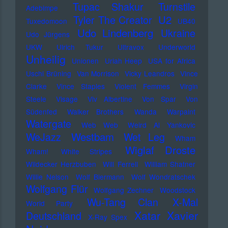
Tupac Shakur
Turnstile
Adebimpe
U2
Tyler The Creator
Tuxedomoon
UB40
Udo Lindenberg
Ukraine
Udo Jürgens
UKW
Ulrich Tukur
Ultravox
Underworld
Unheilig
Unionen
Uriah Heep
USA for Africa
Uschi Brüning
Van Morrison
Vicky Leandros
Vince
Clarke
Vince Staples
Violent Femmes
Virgin
Steele
Visage
Viv Albertine
Von Spar
Von
Südenfed
Walker Brothers
Wanda
Warpaint
Watergate
Web Web
Weird Al Yankovic
Westbam
WeJazz
Wet Leg
Wham
Wiglaf Droste
Wham!
White Stripes
Wildecker Herzbuben
Will Ferrell
William Shatner
Willie Nelson
Wolf Biermann
Wolf Wondratschek
Wolfgang Flür
Wolfgang Zechner
Woodstock
Wu-Tang Clan
X-Mal
World Party
Xatar
Xavier
Deutschland
X-Ray Spex