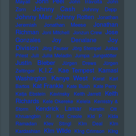
John Peel
Mayall
John Travolta
John
Johnny Cash
Zorn
Johnny Depp
Johnny Marr
Johnny Rotten
Jonathan
Jonathan
Jeremiah
Jonathan Meese
Richman
Jose
Joni Mitchell
Jonzun Crew
Joy
Gonzales
Joy Denalane
Division
Jörg Fauser
Jörg Stempel
Judas
Priest
Juli
Julia Meladin
Jumpa
Jungstötter
Justin Bieber
Jürgen Drews
Jürgen
K.I.Z.
Kae Tempest
Kamasi
Zeltinger
Kanye West
Washington
Karat
Karl
Kat Frankie
Bartos
Kate Bush
Kate Perry
Keith
Katja Ebstein
Kavinsky
Keith Jarrett
Richards
Kele Okereke
Kelela
Kemistry &
Kendrick Lamar
Storm
Kerstin Ott
Khruangbin
KI
KId Creole
KId P.
KIda
Ramadan
KIev Stingl
KIm Deal
KIm
KIm Wilde
Kardashian
KIng Crimson
KIng