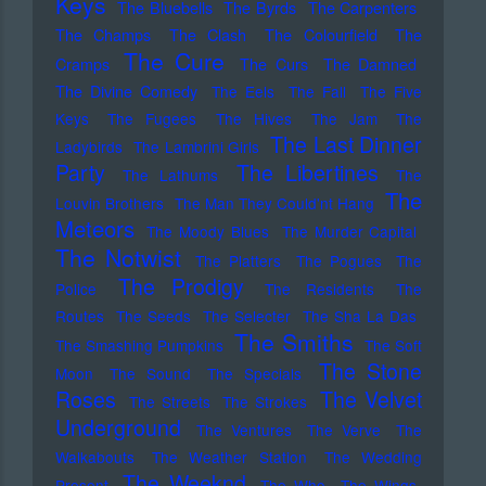
Keys
The Bluebells
The Byrds
The Carpenters
The Champs
The Clash
The Colourfield
The
The Cure
Cramps
The Curs
The Damned
The Divine Comedy
The Eels
The Fall
The Five
Keys
The Fugees
The Hives
The Jam
The
The Last Dinner
Ladybirds
The Lambrini Girls
Party
The Libertines
The Lathums
The
The
Louvin Brothers
The Man They Could'nt Hang
Meteors
The Moody Blues
The Murder Capital
The Notwist
The Platters
The Pogues
The
The Prodigy
Police
The Residents
The
Routes
The Seeds
The Selecter
The Sha La Das
The Smiths
The Smashing Pumpkins
The Soft
The Stone
Moon
The Sound
The Specials
Roses
The Velvet
The Streets
The Strokes
Underground
The Ventures
The Verve
The
Walkabouts
The Weather Station
The Wedding
The Weeknd
Present
The Who
The Wings