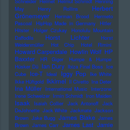
Schneider
Helmet
Helmut Schmidt
Henning
Herbert
May
Henry Rollins
Grönemeyer
Herman Brood
Hermeto
Pascoal
HipHop Made in Germany
Hitler
Hitster
Holger Czukay
Honolulu Mountain
Horst Lichter
Daffodils
Horst
Weidenmüller
Hot Chip
Hotel Rimini
Howard Carpendale
Howlin Wolf
HP
Baxxter
HR Giger
Humpe & Humpe
Ian Dury
Hüsker Dü
Ibiza Final Boss
Ice
Iggy Pop
Ice-T
Cube
Ideal
Ike White
Ikkimel
Ikke Hüftgold
Il Civetto
Ina Deter
Ina Müller
International Music
Interzone
Irene Schweizer
Irmin Schmidt
Iron Maiden
Isaak
Isaiah Collier
Jack Antonoff
Jack
DeJohnette
Jack White
Jackmate
Jackson
James Blake
Brown
Jake Bugg
James
James Last
Jamie
Brown
James Carr