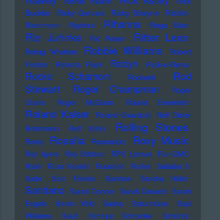
Hawley
Rick Astley
Richie Hawtin
Rick
Buckler
Ricky Gervais
Ricky Shayne
Riddim
Rihanna
Riechmann
Righeira
Ringo Starr
Rio Juhnke
Ritter Lean
Rio Reiser
Robbie Williams
Robag Wruhme
Robert
Robyn
Forster
Roberta Flack
Rock-o-Rama
Rod
Rocko Schamoni
Rockwell
Stewart
Roger Champman
Roger
Cicero
Roger McGuinn
Roland Emmerich
Roland Kaiser
Roland Owsnitzki
Rolf Dieter
Rolling Stones
Brinkmann
Rolf Kühn
Rosalia
Roxy Music
Romy
Rosenstolz
Roy Ayers
Roy Orbison
RPS Lanrue
Run-DMC
Rush
Russ Kunkel
Russland
Rutles
Sababa 5
Sade
Sam Fender
Sandow
Sandra Hüller
Santiano
Sarah Connor
Sarah Davachi
Sarah
Engels
Sarah Wild
Sasha
Saturndaze
Saul
Williams
Sault
Schnipo Schranke
Schürze