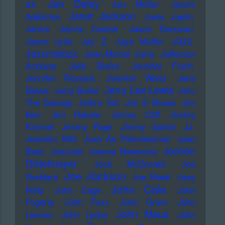
xx
Jan Delay
Jan Müller
Jane's
Janet Jackson
Addiction
Janis Joplin
Jantra
Jarvis Cocker
Jason Donovan
Jazz
Jason Lytle
Jay Z
Jaye Muller
Jazzmatazz
Jean-Michel Jarre
Jefferson
Airplane
Jello Biafra
Jennifer Finch
Jennifer Rostock
Jennifer Weist
Jens
Jerry Lee Lewis
Balzer
Jerry Butler
Jeru
The Damaja
Jethro Tull
Jim E Brown
Jim
Kerr
Jim Rakete
Jimmy Cliff
Jimmy
Kimmel
Jimmy Page
Jimmy Savile
JJ
Joachim Witt
Joan As Policewoman
Joan
Jochen
Baez
JoanJett
Joanna Newsome
Distelmayer
Jock McDonald
Joe
Joe Jackson
Goddard
Joe Meek
Joey
John Cale
Kelly
John Cage
John
Fogerty
John Foxx
John Grant
John
John Maus
Lennon
John Lydon
John