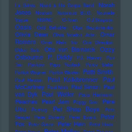
Norah
La Grinta
Noori & His Dorpa Band
Jones
Notdurft
Notorious B.I.G.
Nouvelle
Vague
NSYNC
O-Town
O.J.Simpson
Oasis
Odd Beholder
Olga Reznichenko
Olivia Dean
Omar
Olivia Newton John
Romero
Omer Klein Trio
One Direction
Ozzy
Otto von Bismarck
Oskar Sala
Osbourne
P. Diddy
P.J. Harvey
Pan
Tau
Pankow
Papo Yoplack
Parov Stelar
Patti Smith
Patrick Wagner
Patrick Walden
Paul Kalkbrenner
Paul
Paul Heaton
McCartney
Paul Simon
Paul
Paul Nero
Paul Weller
van Dyk
Paula Hartmann
Pere
Peaches
Pearl Jam
Peggy Gou
Pet Shop Boys
Ubu
Perrecy
Pete
Peter
Seeger
Peter Doherty
Peter Evans
Fox
Peter Hein
Peter Green
Peter Hook
Peter Maffay
Peter Kraus
Peter Thomas