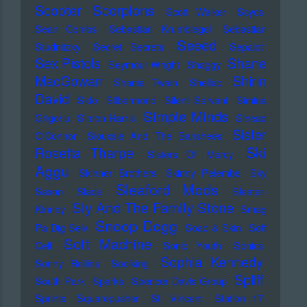
Scorpions
Scooter
Scott Walker
Scycs
Sean Combs
Sebastian Krumbiegel
Sebastian
Seeed
Studnitzky
Secret Secrets
Sepalot
Sex Pistols
Shane
Seymour Wright
Shaggy
MacGowan
Shirin
Shania Twain
Shellac
David
Sido
Silbermond
Silent Servant
Simina
Simple Minds
Grigoriu
Simon Harris
Sinead
Sister
O'Connor
Siouxsie And The Banshees
Ski
Rosetta Tharpe
Sisters Of Mercy
Aggu
Skinner Brothers
Skinny Pelembe
Sky
Sleaford Mods
Saxon
Slade
Sleater-
Sly And The Family Stone
Kinney
Smag
Snoop Dogg
Pa Dig Selv
Soap & Skin
Soft
Soft Machine
Cell
Sonic Youth
Sonics
Sophia Kennedy
Sonny Rollins
Soolking
Spliff
South Park
Sparks
Spencer Davis Group
Sprints
Squarepusher
St. Vincent
Station 17