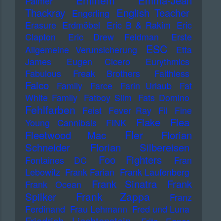
Eminem
Emma-Jean
Palmer
Thackray
English Teacher
Engerling
Erasure
Erdmöbel
Eric B & Rakim
Eric
Clapton
Eric Drew Feldman
Erste
ESC
Allgemeine Verunsicherung
Etta
James
Eugen Cicero
Eurythmics
Fabulous Freak Brothers
Faithless
Falco
Family
Farce
Farin Urlaub
Fat
White Family
Fatboy Slim
Fats Domino
Fehlfarben
Feist
Fever Ray
Fil
Fine
Flake
Flea
Young Cannibals
FINK
Fler
Fleetwood Mac
Florian
Schneider
Florian Silbereisen
Foo Fighters
Fontaines DC
Fran
Lebowitz
Frank Farian
Frank Laufenberg
Frank Sinatra
Frank
Frank Ocean
Frank Zappa
Spilker
Franz
Ferdinand
Frau Lehmann
Fred und Luna
Friedrich Liechtenstein