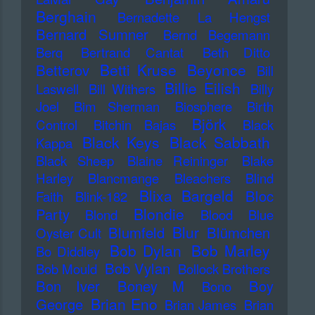
Berghain
Bernadette La Hengst
Bernard Sumner
Bernd Begemann
Berq
Bertrand Cantat
Beth Ditto
Betti Kruse
Beyonce
Betterov
Bill
Billie Eilish
Laswell
Bill Withers
Billy
Joel
Bim Sherman
Biosphere
Birth
Björk
Control
Bitchin Bajas
Black
Black Keys
Black Sabbath
Kappa
Black Sheep
Blaine Reininger
Blake
Harley
Blancmange
Bleachers
Blind
Blixa Bargeld
Bloc
Faith
Blink-182
Blondie
Party
Blond
Blood
Blue
Blur
Blumfeld
Blümchen
Oyster Cult
Bob Dylan
Bob Marley
Bo Diddley
Bob Vylan
Bob Mould
Bollock Brothers
Bon Iver
Boney M
Boy
Bono
Brian Eno
George
Brian James
Brian