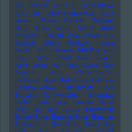
Ann Peebles
AnNa R.
Annahstasia
Anne Will
Annenmaykantereit
Annie
Lennox
Anreas Gabalier
Antilopen
Aphex Twin
Gang
Anton Karras
Apsilon
Aphrodite
Arca
Arcade Fire
Archive
Arctic Monkeys
Aretha
Franklin
Ariana Grande
Ariel Pink
Arnd
Zeigler
Arno Schmitt
Arthur Gunter
Azure Ray
Astrid Sonne
Axl Rose
Azymuth
Ätna
Babyshambles
Balbina
Backstreet Boys
Bad Bunny
Bananarama
BAP
Bamboo Artists
Barbara Schöneberger
Barenaked
Ladies
Basia Bulat
Bassdee
Baxter
Bazzazian
Dury
Bay City Rollers
Beach Boys
Beastie Boys
Beatles
Beckenbauer
Bee Gees
Beirut
Ben
Benjamin Amaru
LaMar Gay