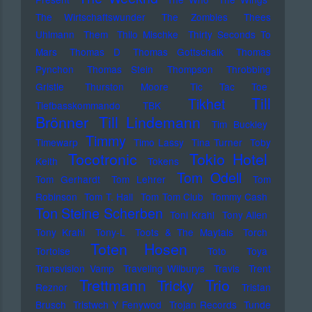
The Wirtschaftswunder
The Zombies
Thees
Uhlmann
Them
Thilo Mischke
Thirty Seconds To
Mars
Thomas D
Thomas Gottschalk
Thomas
Pynchon
Thomas Stein
Thompson
Throbbing
Gristle
Thurston Moore
Tic Tac Toe
Till
Tikhet
Tiefbasskommando TBK
Brönner
Till Lindemann
Tim Buckley
Timmy
Timewarp
Timo Lassy
Tina Turner
Toby
Tocotronic
Tokio Hotel
Keith
Tokens
Tom Odell
Tom Gerhardt
Tom Lehrer
Tom
Robinson
Tom T. Hall
Tom Tom Club
Tommy Cash
Ton Steine Scherben
Toni Krahl
Tony Allen
Tony Krahl
Tony-L
Toots & The Maytals
Torch
Toten Hosen
Tortoise
Toto
Toya
Transvision Vamp
Traveling Wilburys
Travis
Trent
Trettmann
Trio
Tricky
Reznor
Tristan
Brusch
Tristwch Y Fenywod
Trojan Records
Tunde