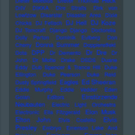
Dieter Thomas Heck
Dieter Moebius
DiIV
DIKKA
Dire Straits
Dirk von
Lowtzow
Disarstar
Disaster Area
Dixie
DJ Koze
DJ Hell
Chicks
DJ Fetisch
DJ Tomcraft
Django Django
Doctorella
Dolly Parton
Dominik Eulberg
Don
Donna Summer
Cherry
Dopplereffekt
Dr Dre
DPP
Dota
Dr Demento
Dr
John
Dr Motte
Drake
DSDS
Duane
Eddy
Dub Spencer & Trance Hill
Duke
Ellington
Duke Pearson
Duke Reid
Ed Sheeran
Eagles
Dusty Springfield
Eddie Murphy
Eddie Vedder
Eden
Einstürzende
Golan
Editors
Neubauten
Electric Light Orchestra
Elon Musk
Electronic
Ella Fitzgerald
Elton John
Elvis
Elvis Costello
Presley
Embryo
Emerson Lake And