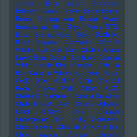
Johnson
Brian Wilson
Brickhead
Britney Spears
Broken Social Scene
Bruce Springsteen
Bruno Mars
Bryan Ferry
BTS
Brutalismus 3000
Bushido
Burial
Burning Spear
Bush
Busta Rhymes
Buzzcocks
Cabaret
Can
Voltaire
Campino
Captain Ahabs
Linkes Bein
Captain Beefheart
Carmen
Carole King
Villain
Cassiber
Cate Le
Bon
Caterina Valente
CD-Boxen
CDs
Celine Dion
Ceelo Green
Chappell
Charli XCX
Roan
Charley Pride
Charlie Cunningham
Charlotte De Witte
Cheb Khaled
Cher
Cherno Jobatey
Chet Baker
Chic
Chicago
Chilly Gonzales
Underground Duo
Chris Blackwell
Chris Martin
Chris Rea
Chris Watson
Christian Anders