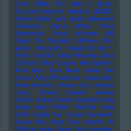
Abba
Cook
ABC
Abor & Tynna
AC/DC
Absolute Beginner
Abwärts
Advanced
Achim Reichel
Ada
Adele
Chemistry
Afghan Whigs
Afrika
Bambaataa
Afrob
Afroman
AG
Geige
Air
Alabaster DePlume
Alan
Alfred 23 Harth
Wilson
Alexandra
Alfred Brendel
Alfred Hilsberg
Alice
Alice Cooper
Coltrane
Alice Merton
Alicia Keys
Alma Naidu
Althea And
Amy Winehouse
Donna
Andre 3000
Andre Herzberg
Andrea Berg
Andreas
Dorau
Andreas Gabalier
Andrew
Eldritch
Andrew Vachss
Andy Bell
Andy
Andy Fletch Fletcher
Brings
Andy
Smith
Angela Aux
Angelo Branduardi
Angine de
Angelo Kelly
Angie Stone
Poitrine
Angus Stone
Anja Schneider