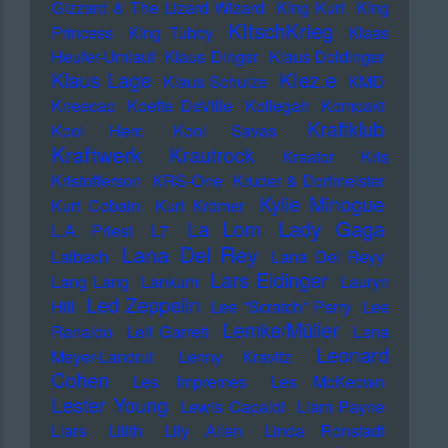
Gizzard & The Lizard Wizard
KIng Kurt
KIng
KItschKrieg
Princess
KIng Tubby
Klaas
Heufer-Umlauf
Klaus Dinger
Klaus Doldinger
Klez.e
Klaus Lage
Klaus Schulze
KMD
Kneecap
Koefte DeVille
Kollegah
Kompakt
Kraftklub
Kool Herc
Kool Savas
Kraftwerk
Krautrock
Kreator
Kris
Kristofferson
KRS-One
Kruder & Dorfmeister
Kylie Minogue
Kurt Cobain
Kurt Krömer
Lady Gaga
La Lom
L.A. Priest
L7
Lana Del Rey
Laibach
Lana Del Reyy
Lars Eidinger
Lang Lang
Lankum
Lauryn
Led Zeppelin
Hill
Lee "Scratch" Perry
Lee
Lemke/Müller
Ranaldo
Leif Garrett
Lena
Leonard
Meyer-Landrut
Lenny Kravitz
Cohen
Les Impremes
Les McKeown
Lester Young
Lewis Capaldi
Liam Payne
Liars
Lilith
Lily Allen
Linda Ronstadt