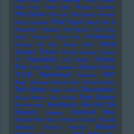
Peter Tosh
Petter Eldh
Pharoah Sanders
Phil Collins
Phil Lesh
Phil Spector
Photek
Pink Floyd
Pietro Lombardi
Pitbull
Plan B
Plasmatics
Polecats
Poly Styrene
Pop
Pop-
Portishead
Kultur
Popcorn
Popol Vuh
Primal
Portugal The Man
Power Plush
Prince
Scream
Priscilla Presley
Psychic
Psychobilly
Puhdys
TV
Puff Daddy
Pulp
Quincy Jones
Pussy Riot
Questlove
Radiohead
R.E.M.
RAF
Raekwon
Rage
Rahsaan Roland Kirk
Rainald Grebe
Ralf Hütter
Rammstein
Ralph Heidel
Rayk Goetze
Randy Weston
Ray Charles
Rechtsrock
Red Hot Chili
Reb Kennedy
Peppers
Reinhard Mey
Reggae
Reinhold Heil
Rezo
Rhythm & Sound
Ricardo
Richard
Villalobos
Richard Ashcroft