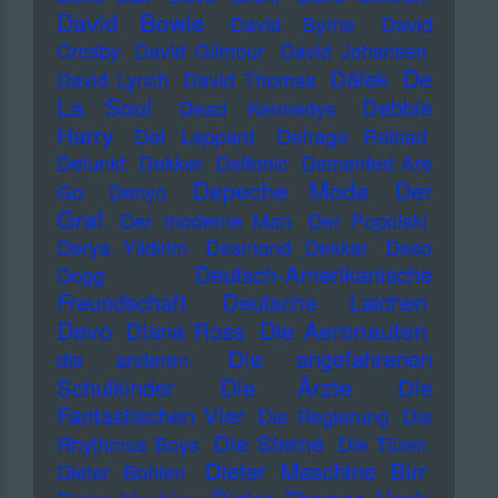
David Bowie
David Byrne
David
Crosby
David Gilmour
David Johansen
De
Dälek
David Lynch
David Thomas
La Soul
Debbie
Dead Kennedys
Harry
Def Leppard
Defrage Reload
Defunkt
Dekker
Delfonic
Demented Are
Depeche Mode
Der
Go
Denyo
Graf
Der moderne Man
Der Popolski
Derya Yildirim
Desmond Dekker
Deso
Deutsch-Amerikanische
Dogg
Freundschaft
Deutsche Laichen
Devo
Die Aeronauten
Diana Ross
Die angefahrenen
die anderen
Die Ärzte
Schulkinder
Die
Fantastischen Vier
Die Regierung
Die
Die Sterne
Rhythmus Boys
Die Türen
Dieter Maschine Birr
Dieter Bohlen