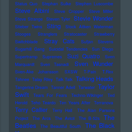
Status Quo
Stephan Sulke
Stephen Luscombe
Steve Albini
Steve Cropper
Steve Miller
Stevie Wonder
Steve Strange
Steven Tyler
Sting
Stieber Twins
Stock Aitken Waterman
Stooges
Stranglers
Stratocaster
Strawberry
Stray Cats
Switchblade
Sufjan Stevens
Sugarhill Gang
Suicidal Tendencies
Sun Diego
Suzi Quatro
Supertramp
Supremes
Sven
Sven Wunder
Marquardt
Sven Tasnadi
Sven-Ake Johansson
SXSW
T-Pain
T.Rex
Talking Heads
Tahnee
Talay Riley
Talk Talk
Taylor
Tangerine Dream
Tanner Adell
Tarwater
Swift
Tears For Fears
Techno-Wikinger
Ted
Herold
Teho Teardo
Ten Years After
Terranova
Terry Callier
Terry Hall
The Alan Parsons
The
Project
The Arcs
The Avicii
The B-52s
Beatles
The Black
The Beautiful South