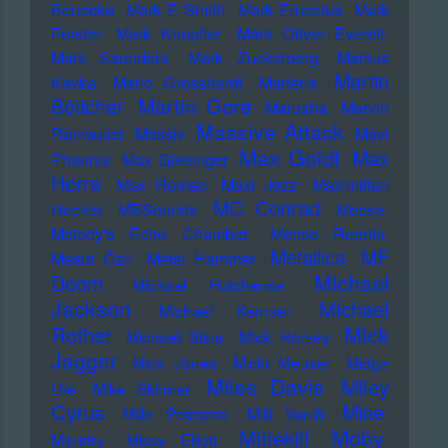
Benecke
Mark E Smith
Mark Ernestus
Mark
Forster
Mark Knopfler
Mark Oliver Everett
Mark Saunders
Mark Zuckerberg
Markus
Martin
Kavka
Marlo Grosshardt
Marteria
Martin Gore
Böttcher
Marusha
Marvin
Massive Attack
Rainwater
Massiv
Mavi
Max Goldt
Max
Phoenix
Max Giesinger
Herre
Max Romeo
Maxi Jazz
Maximilian
MC Conrad
Hecker
MBSounds
Meese
Melody's Echo Chamber
Mense Reents
Metallica
MF
Mesut Özil
Metal Hammer
Michael
Doom
Michael Hutchence
Jackson
Michael
Michael Kemner
Mick
Rother
Michael Stipe
Mick Harvey
Jagger
Mick Jones
Micki Meuser
Midge
Miles Davis
Miley
Ure
Mike Skinner
Cyrus
Mine
Mille Petrozza
Milli Vanilli
Moby
Mittekill
Ministry
Missy Elliott