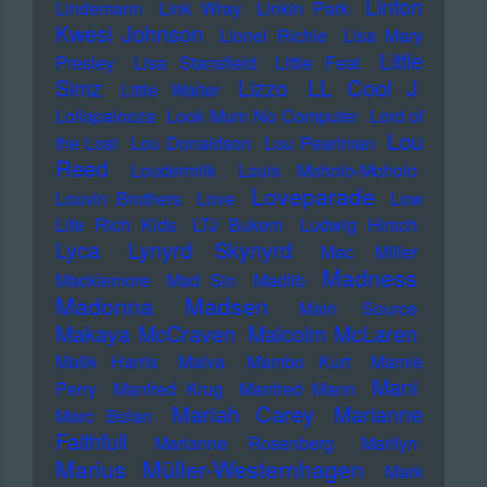
Linton
Lindemann
Link Wray
Linkin Park
Kwesi Johnson
Lionel Richie
Lisa Mary
Little
Presley
Lisa Stansfield
Little Feat
LL Cool J
Simz
Lizzo
Little Walter
Lollapalooza
Look Mum No Computer
Lord of
Lou
the Lost
Lou Donaldson
Lou Pearlman
Reed
Loudermilk
Louis Moholo-Moholo
Loveparade
Louvin Brothers
Love
Low
Life Rich Kids
LTJ Bukem
Ludwig Hirsch
Lyca
Lynyrd Skynyrd
Mac Miller
Madness
Macklemore
Mad Sin
Madlib
Madonna
Madsen
Main Source
Makaya McCraven
Malcolm McLaren
Malik Harris
Malva
Mambo Kurt
Mamie
Mani
Perry
Manfred Krug
Manfred Mann
Mariah Carey
Marianne
Marc Bolan
Faithfull
Marianne Rosenberg
Marilyn
Marius Müller-Westernhagen
Mark