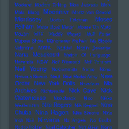
Moderat
Modern Talking
Moe Jacksch
Mois
Moonriivr
Mola
Moog
Moritz von Oswald
Morrissey
Moses
Morton Feldman
Pelham
Motor Boys Motor
Mouse On Mars
Mozart
MTV
Muddy Waters
Muff Potter
Muppet Show
Münchener Freiheit
My Bloody
Valentine
N.W.A.
Naddel
Nadin Deventer
Nana Mouskouri
Nation Of Language
Nazareth
NDW
Neil Diamond
Neil Tennant
Neil Young
Nekromantix
Nemo
Nena
New
Nervous Norvus
Neu!
New Model Army
Order
New York Dolls
Nia
Newcleus
Nick
Archives
Nick Cave
Nichtseattle
Waterhouse
Nickelback
Nico
Nikko
Nile Rogers
Nina
Weidemann
Nils Keppel
Nina Hagen
Chuba
Nina Simone
Nine
Nirvana
Inch Nail
No Angels
No Doubt
Noddy Holder
Noel Gallagher
Noir Désir
Nono