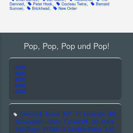
Damned
,
Peter Hook
,
Cocteau Twins
,
Bernard
Sumner
,
Brickhead
,
New Order
Pop, Pop, Pop und Pop!
2026
2025
2024
2023
2022
40
Sweat & Tears
!K7
11 Freunde
Sekunden ohne Gewicht
50 Cent
102 Boyz
01099
A Certain Ratio
A.G.