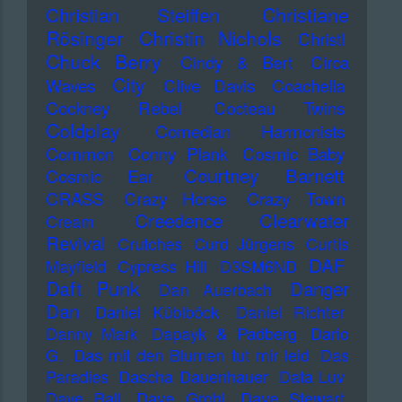
Christiane
Christian Steiffen
Rösinger
Christin Nichols
Christl
Chuck Berry
Cindy & Bert
Circa
City
Waves
Clive Davis
Coachella
Cockney Rebel
Cocteau Twins
Coldplay
Comedian Harmonists
Common
Conny Plank
Cosmic Baby
Courtney Barnett
Cosmic Ear
CRASS
Crazy Horse
Crazy Town
Creedence Clearwater
Cream
Revival
Crutches
Curd Jürgens
Curtis
DAF
Mayfield
Cypress Hill
D3SM6ND
Daft Punk
Danger
Dan Auerbach
Dan
Daniel Küblböck
Daniel Richter
Danny Mark
Dapayk & Padberg
Dario
G.
Das mit den Blumen tut mir leid
Das
Paradies
Dascha Dauenhauer
Data Luv
Dave Ball
Dave Grohl
Dave Stewart