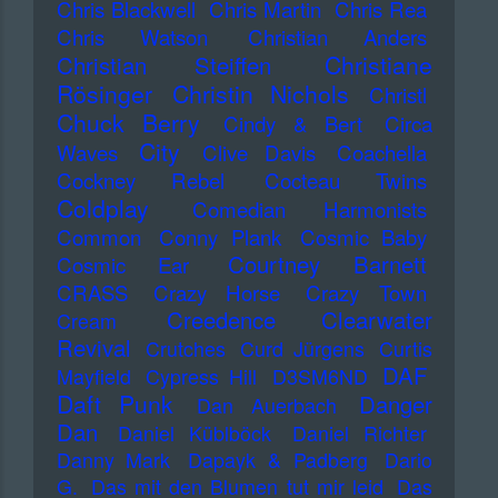
Chris Blackwell
Chris Martin
Chris Rea
Chris Watson
Christian Anders
Christiane
Christian Steiffen
Rösinger
Christin Nichols
Christl
Chuck Berry
Cindy & Bert
Circa
City
Waves
Clive Davis
Coachella
Cockney Rebel
Cocteau Twins
Coldplay
Comedian Harmonists
Common
Conny Plank
Cosmic Baby
Courtney Barnett
Cosmic Ear
CRASS
Crazy Horse
Crazy Town
Creedence Clearwater
Cream
Revival
Crutches
Curd Jürgens
Curtis
DAF
Mayfield
Cypress Hill
D3SM6ND
Daft Punk
Danger
Dan Auerbach
Dan
Daniel Küblböck
Daniel Richter
Danny Mark
Dapayk & Padberg
Dario
G.
Das mit den Blumen tut mir leid
Das