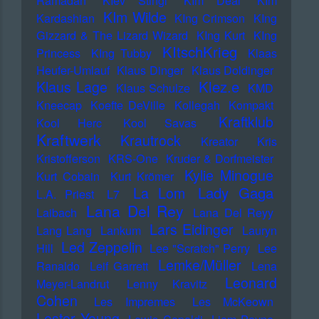
Ramadan
KIev Stingl
KIm Deal
KIm
KIm Wilde
Kardashian
KIng Crimson
KIng
Gizzard & The Lizard Wizard
KIng Kurt
KIng
KItschKrieg
Princess
KIng Tubby
Klaas
Heufer-Umlauf
Klaus Dinger
Klaus Doldinger
Klez.e
Klaus Lage
Klaus Schulze
KMD
Kneecap
Koefte DeVille
Kollegah
Kompakt
Kraftklub
Kool Herc
Kool Savas
Kraftwerk
Krautrock
Kreator
Kris
Kristofferson
KRS-One
Kruder & Dorfmeister
Kylie Minogue
Kurt Cobain
Kurt Krömer
Lady Gaga
La Lom
L.A. Priest
L7
Lana Del Rey
Laibach
Lana Del Reyy
Lars Eidinger
Lang Lang
Lankum
Lauryn
Led Zeppelin
Hill
Lee "Scratch" Perry
Lee
Lemke/Müller
Ranaldo
Leif Garrett
Lena
Leonard
Meyer-Landrut
Lenny Kravitz
Cohen
Les Impremes
Les McKeown
Lester Young