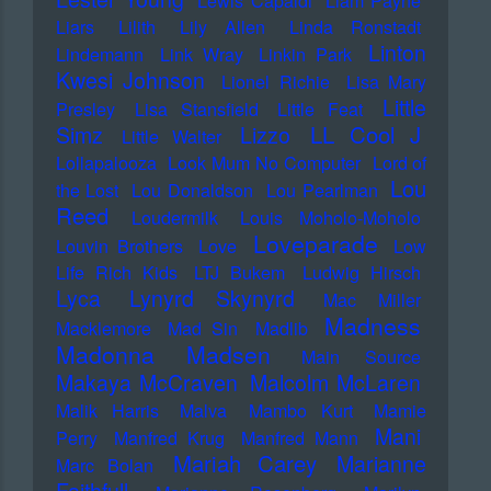
Lewis Capaldi
Liam Payne
Liars
Lilith
Lily Allen
Linda Ronstadt
Linton
Lindemann
Link Wray
Linkin Park
Kwesi Johnson
Lionel Richie
Lisa Mary
Little
Presley
Lisa Stansfield
Little Feat
LL Cool J
Simz
Lizzo
Little Walter
Lollapalooza
Look Mum No Computer
Lord of
Lou
the Lost
Lou Donaldson
Lou Pearlman
Reed
Loudermilk
Louis Moholo-Moholo
Loveparade
Louvin Brothers
Love
Low
Life Rich Kids
LTJ Bukem
Ludwig Hirsch
Lyca
Lynyrd Skynyrd
Mac Miller
Madness
Macklemore
Mad Sin
Madlib
Madonna
Madsen
Main Source
Makaya McCraven
Malcolm McLaren
Malik Harris
Malva
Mambo Kurt
Mamie
Mani
Perry
Manfred Krug
Manfred Mann
Mariah Carey
Marianne
Marc Bolan