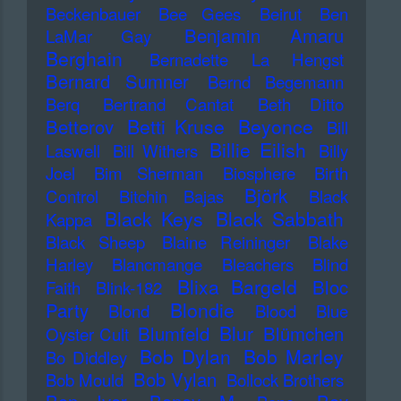
Beckenbauer
Bee Gees
Beirut
Ben
Benjamin Amaru
LaMar Gay
Berghain
Bernadette La Hengst
Bernard Sumner
Bernd Begemann
Berq
Bertrand Cantat
Beth Ditto
Betti Kruse
Beyonce
Betterov
Bill
Billie Eilish
Laswell
Bill Withers
Billy
Joel
Bim Sherman
Biosphere
Birth
Björk
Control
Bitchin Bajas
Black
Black Keys
Black Sabbath
Kappa
Black Sheep
Blaine Reininger
Blake
Harley
Blancmange
Bleachers
Blind
Blixa Bargeld
Bloc
Faith
Blink-182
Blondie
Party
Blond
Blood
Blue
Blur
Blumfeld
Blümchen
Oyster Cult
Bob Dylan
Bob Marley
Bo Diddley
Bob Vylan
Bob Mould
Bollock Brothers