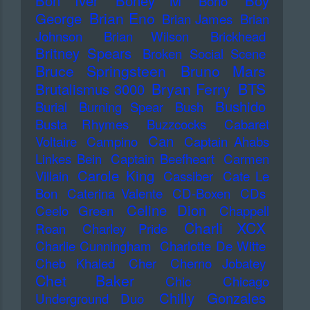
Bon Iver
Boney M
Boy
Bono
Brian Eno
George
Brian James
Brian
Johnson
Brian Wilson
Brickhead
Britney Spears
Broken Social Scene
Bruce Springsteen
Bruno Mars
Bryan Ferry
BTS
Brutalismus 3000
Bushido
Burial
Burning Spear
Bush
Busta Rhymes
Buzzcocks
Cabaret
Can
Voltaire
Campino
Captain Ahabs
Linkes Bein
Captain Beefheart
Carmen
Carole King
Villain
Cassiber
Cate Le
Bon
Caterina Valente
CD-Boxen
CDs
Celine Dion
Ceelo Green
Chappell
Charli XCX
Roan
Charley Pride
Charlie Cunningham
Charlotte De Witte
Cheb Khaled
Cher
Cherno Jobatey
Chet Baker
Chic
Chicago
Chilly Gonzales
Underground Duo