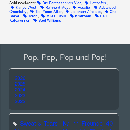
Schlüsselworte:
Die Fantastischen Vier
,
Haftbefehl
,
Kanye West
,
Reinhard Mey
,
Rosalia
,
Advanced
Chemistry
,
Ten Years After
,
Jefferson Airplane
,
Chet
Baker
,
Torch
,
Miles Davis
,
Kraftwerk
,
Paul
Kalkbrenner
,
Saul Williams
Pop, Pop, Pop und Pop!
2026
2025
2024
2023
2022
40
Sweat & Tears
!K7
11 Freunde