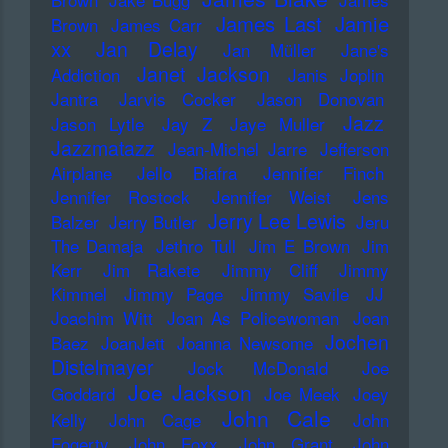
James Last
Jamie
Brown
James Carr
xx
Jan Delay
Jan Müller
Jane's
Janet Jackson
Addiction
Janis Joplin
Jantra
Jarvis Cocker
Jason Donovan
Jazz
Jason Lytle
Jay Z
Jaye Muller
Jazzmatazz
Jean-Michel Jarre
Jefferson
Airplane
Jello Biafra
Jennifer Finch
Jennifer Rostock
Jennifer Weist
Jens
Jerry Lee Lewis
Balzer
Jerry Butler
Jeru
The Damaja
Jethro Tull
Jim E Brown
Jim
Kerr
Jim Rakete
Jimmy Cliff
Jimmy
Kimmel
Jimmy Page
Jimmy Savile
JJ
Joachim Witt
Joan As Policewoman
Joan
Jochen
Baez
JoanJett
Joanna Newsome
Distelmayer
Jock McDonald
Joe
Joe Jackson
Goddard
Joe Meek
Joey
John Cale
Kelly
John Cage
John
Fogerty
John Foxx
John Grant
John