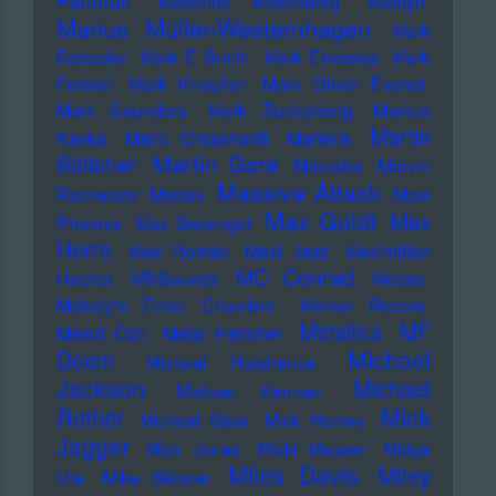
Faithfull
Marianne Rosenberg
Marilyn
Marius Müller-Westernhagen
Mark
Benecke
Mark E Smith
Mark Ernestus
Mark
Forster
Mark Knopfler
Mark Oliver Everett
Mark Saunders
Mark Zuckerberg
Markus
Martin
Kavka
Marlo Grosshardt
Marteria
Martin Gore
Böttcher
Marusha
Marvin
Massive Attack
Rainwater
Massiv
Mavi
Max Goldt
Max
Phoenix
Max Giesinger
Herre
Max Romeo
Maxi Jazz
Maximilian
MC Conrad
Hecker
MBSounds
Meese
Melody's Echo Chamber
Mense Reents
Metallica
MF
Mesut Özil
Metal Hammer
Michael
Doom
Michael Hutchence
Jackson
Michael
Michael Kemner
Mick
Rother
Michael Stipe
Mick Harvey
Jagger
Mick Jones
Micki Meuser
Midge
Miles Davis
Miley
Ure
Mike Skinner