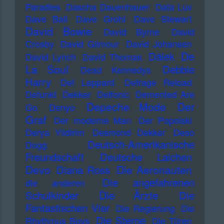
Paradies
Dascha Dauenhauer
Data Luv
Dave Ball
Dave Grohl
Dave Stewart
David Bowie
David Byrne
David
Crosby
David Gilmour
David Johansen
De
Dälek
David Lynch
David Thomas
La Soul
Debbie
Dead Kennedys
Harry
Def Leppard
Defrage Reload
Defunkt
Dekker
Delfonic
Demented Are
Depeche Mode
Der
Go
Denyo
Graf
Der moderne Man
Der Popolski
Derya Yildirim
Desmond Dekker
Deso
Deutsch-Amerikanische
Dogg
Freundschaft
Deutsche Laichen
Devo
Die Aeronauten
Diana Ross
Die angefahrenen
die anderen
Die Ärzte
Schulkinder
Die
Fantastischen Vier
Die Regierung
Die
Die Sterne
Rhythmus Boys
Die Türen