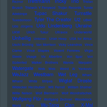
Trettmann
Trio
Tricky
Reznor
Tristan
Brusch
Tristwch Y Fenywod
Trojan Records
Tunde
Tupac Shakur
Turnstile
Adebimpe
U2
Tyler The Creator
Tuxedomoon
UB40
Udo Lindenberg
Ukraine
Udo Jürgens
UKW
Ulrich Tukur
Ultravox
Underworld
Unheilig
Unionen
Uriah Heep
USA for Africa
Uschi Brüning
Van Morrison
Vicky Leandros
Vince
Clarke
Vince Staples
Violent Femmes
Virgin
Steele
Visage
Viv Albertine
Von Spar
Von
Südenfed
Walker Brothers
Wanda
Warpaint
Watergate
Web Web
Weird Al Yankovic
Westbam
WeJazz
Wet Leg
Wham
Wiglaf Droste
Wham!
White Stripes
Wildecker Herzbuben
Will Ferrell
William Shatner
Willie Nelson
Wolf Biermann
Wolf Wondratschek
Wolfgang Flür
Wolfgang Zechner
Woodstock
Wu-Tang Clan
X-Mal
World Party