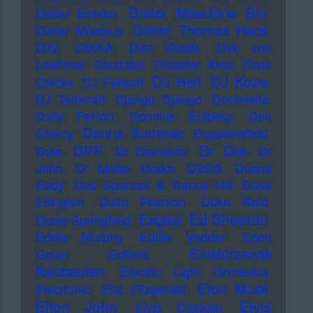
Dieter Maschine Birr
Dieter Bohlen
Dieter Thomas Heck
Dieter Moebius
DiIV
DIKKA
Dire Straits
Dirk von
Lowtzow
Disarstar
Disaster Area
Dixie
DJ Koze
DJ Hell
Chicks
DJ Fetisch
DJ Tomcraft
Django Django
Doctorella
Dolly Parton
Dominik Eulberg
Don
Donna Summer
Cherry
Dopplereffekt
Dr Dre
DPP
Dota
Dr Demento
Dr
John
Dr Motte
Drake
DSDS
Duane
Eddy
Dub Spencer & Trance Hill
Duke
Ellington
Duke Pearson
Duke Reid
Ed Sheeran
Eagles
Dusty Springfield
Eddie Murphy
Eddie Vedder
Eden
Einstürzende
Golan
Editors
Neubauten
Electric Light Orchestra
Elon Musk
Electronic
Ella Fitzgerald
Elton John
Elvis
Elvis Costello