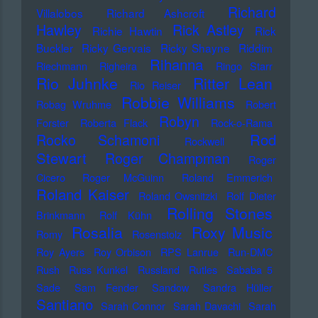
Richard
Villalobos
Richard Ashcroft
Hawley
Rick Astley
Richie Hawtin
Rick
Buckler
Ricky Gervais
Ricky Shayne
Riddim
Rihanna
Riechmann
Righeira
Ringo Starr
Rio Juhnke
Ritter Lean
Rio Reiser
Robbie Williams
Robag Wruhme
Robert
Robyn
Forster
Roberta Flack
Rock-o-Rama
Rod
Rocko Schamoni
Rockwell
Stewart
Roger Champman
Roger
Cicero
Roger McGuinn
Roland Emmerich
Roland Kaiser
Roland Owsnitzki
Rolf Dieter
Rolling Stones
Brinkmann
Rolf Kühn
Rosalia
Roxy Music
Romy
Rosenstolz
Roy Ayers
Roy Orbison
RPS Lanrue
Run-DMC
Rush
Russ Kunkel
Russland
Rutles
Sababa 5
Sade
Sam Fender
Sandow
Sandra Hüller
Santiano
Sarah Connor
Sarah Davachi
Sarah