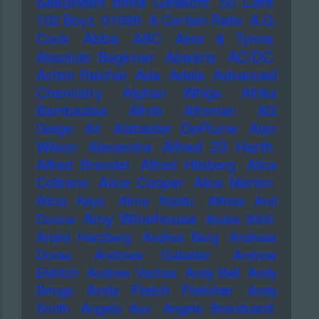
Sekunden ohne Gewicht
50 Cent
102 Boyz
01099
A Certain Ratio
A.G.
Abba
Cook
ABC
Abor & Tynna
AC/DC
Absolute Beginner
Abwärts
Advanced
Achim Reichel
Ada
Adele
Chemistry
Afghan Whigs
Afrika
Bambaataa
Afrob
Afroman
AG
Geige
Air
Alabaster DePlume
Alan
Alfred 23 Harth
Wilson
Alexandra
Alfred Brendel
Alfred Hilsberg
Alice
Alice Cooper
Coltrane
Alice Merton
Alicia Keys
Alma Naidu
Althea And
Amy Winehouse
Donna
Andre 3000
Andre Herzberg
Andrea Berg
Andreas
Dorau
Andreas Gabalier
Andrew
Eldritch
Andrew Vachss
Andy Bell
Andy
Andy Fletch Fletcher
Brings
Andy
Smith
Angela Aux
Angelo Branduardi