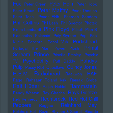
Fox
Peter Hein
Peter Green
Peter Hook
Peter Maffay
Peter Kraus
Peter Thomas
Peter Tosh
Petter Eldh
Pharoah Sanders
Phil Collins
Phil Lesh
Phil Spector
Photek
Pink Floyd
Pietro Lombardi
Pitbull
Plan B
Plasmatics
Polecats
Poly Styrene
Pop
Pop-
Portishead
Kultur
Popcorn
Popol Vuh
Primal
Portugal The Man
Power Plush
Prince
Scream
Priscilla Presley
Psychic
Psychobilly
Puhdys
TV
Puff Daddy
Pulp
Quincy Jones
Pussy Riot
Questlove
Radiohead
R.E.M.
RAF
Raekwon
Rage
Rahsaan Roland Kirk
Rainald Grebe
Ralf Hütter
Rammstein
Ralph Heidel
Rayk Goetze
Randy Weston
Ray Charles
Rechtsrock
Red Hot Chili
Reb Kennedy
Peppers
Reinhard Mey
Reggae
Reinhold Heil
Rezo
Rhythm & Sound
Ricardo