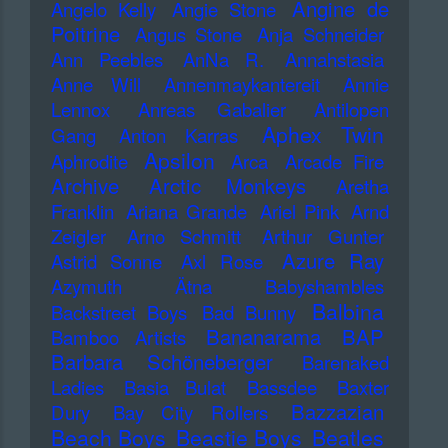
Angine de
Angelo Kelly
Angie Stone
Poitrine
Angus Stone
Anja Schneider
Ann Peebles
AnNa R.
Annahstasia
Anne Will
Annenmaykantereit
Annie
Lennox
Anreas Gabalier
Antilopen
Aphex Twin
Gang
Anton Karras
Apsilon
Aphrodite
Arca
Arcade Fire
Archive
Arctic Monkeys
Aretha
Franklin
Ariana Grande
Ariel Pink
Arnd
Zeigler
Arno Schmitt
Arthur Gunter
Azure Ray
Astrid Sonne
Axl Rose
Azymuth
Ätna
Babyshambles
Balbina
Backstreet Boys
Bad Bunny
Bananarama
BAP
Bamboo Artists
Barbara Schöneberger
Barenaked
Ladies
Basia Bulat
Bassdee
Baxter
Bazzazian
Dury
Bay City Rollers
Beach Boys
Beastie Boys
Beatles