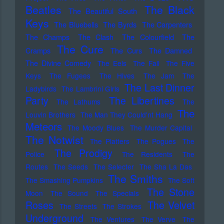
Beatles
The Black
The Beautiful South
Keys
The Bluebells
The Byrds
The Carpenters
The Champs
The Clash
The Colourfield
The
The Cure
Cramps
The Curs
The Damned
The Divine Comedy
The Eels
The Fall
The Five
Keys
The Fugees
The Hives
The Jam
The
The Last Dinner
Ladybirds
The Lambrini Girls
Party
The Libertines
The Lathums
The
The
Louvin Brothers
The Man They Could'nt Hang
Meteors
The Moody Blues
The Murder Capital
The Notwist
The Platters
The Pogues
The
The Prodigy
Police
The Residents
The
Routes
The Seeds
The Selecter
The Sha La Das
The Smiths
The Smashing Pumpkins
The Soft
The Stone
Moon
The Sound
The Specials
Roses
The Velvet
The Streets
The Strokes
Underground
The Ventures
The Verve
The