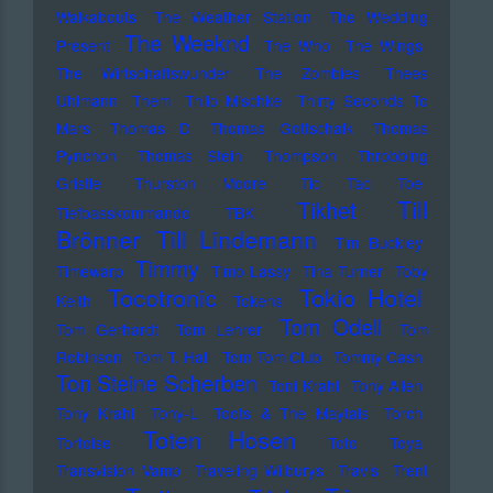
Walkabouts
The Weather Station
The Wedding
The Weeknd
Present
The Who
The Wings
The Wirtschaftswunder
The Zombies
Thees
Uhlmann
Them
Thilo Mischke
Thirty Seconds To
Mars
Thomas D
Thomas Gottschalk
Thomas
Pynchon
Thomas Stein
Thompson
Throbbing
Gristle
Thurston Moore
Tic Tac Toe
Till
Tikhet
Tiefbasskommando TBK
Brönner
Till Lindemann
Tim Buckley
Timmy
Timewarp
Timo Lassy
Tina Turner
Toby
Tocotronic
Tokio Hotel
Keith
Tokens
Tom Odell
Tom Gerhardt
Tom Lehrer
Tom
Robinson
Tom T. Hall
Tom Tom Club
Tommy Cash
Ton Steine Scherben
Toni Krahl
Tony Allen
Tony Krahl
Tony-L
Toots & The Maytals
Torch
Toten Hosen
Tortoise
Toto
Toya
Transvision Vamp
Traveling Wilburys
Travis
Trent