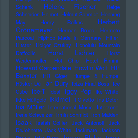
Helene Fischer
Schenk
Helge
Schneider
Helmet
Helmut Schmidt
Henning
Herbert
May
Henry Rollins
Grönemeyer
Herman Brood
Hermeto
Pascoal
HipHop Made in Germany
Hitler
Hitster
Holger Czukay
Honolulu Mountain
Horst Lichter
Daffodils
Horst
Weidenmüller
Hot Chip
Hotel Rimini
Howard Carpendale
Howlin Wolf
HP
Baxxter
HR Giger
Humpe & Humpe
Ian Dury
Hüsker Dü
Ibiza Final Boss
Ice
Iggy Pop
Ice-T
Cube
Ideal
Ike White
Ikkimel
Ikke Hüftgold
Il Civetto
Ina Deter
Ina Müller
International Music
Interzone
Irene Schweizer
Irmin Schmidt
Iron Maiden
Isaak
Isaiah Collier
Jack Antonoff
Jack
DeJohnette
Jack White
Jackmate
Jackson
James Blake
Brown
Jake Bugg
James