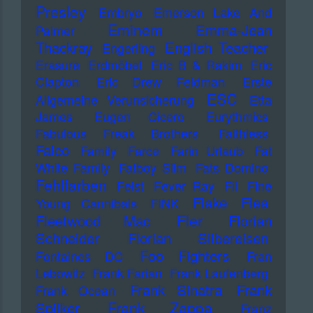
Presley
Embryo
Emerson Lake And
Eminem
Emma-Jean
Palmer
Thackray
English Teacher
Engerling
Erasure
Erdmöbel
Eric B & Rakim
Eric
Clapton
Eric Drew Feldman
Erste
ESC
Allgemeine Verunsicherung
Etta
James
Eugen Cicero
Eurythmics
Fabulous Freak Brothers
Faithless
Falco
Family
Farce
Farin Urlaub
Fat
White Family
Fatboy Slim
Fats Domino
Fehlfarben
Feist
Fever Ray
Fil
Fine
Flake
Flea
Young Cannibals
FINK
Fler
Fleetwood Mac
Florian
Schneider
Florian Silbereisen
Foo Fighters
Fontaines DC
Fran
Lebowitz
Frank Farian
Frank Laufenberg
Frank Sinatra
Frank
Frank Ocean
Frank Zappa
Spilker
Franz