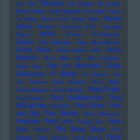
Nirvana
Inch Nail
No Angels
No Doubt
Noddy Holder
Noel Gallagher
Noir Désir
Nono
Norah
La Grinta
Noori & His Dorpa Band
Jones
Notdurft
Notorious B.I.G.
Nouvelle
Vague
NSYNC
O-Town
O.J.Simpson
Oasis
Odd Beholder
Olga Reznichenko
Olivia Dean
Omar
Olivia Newton John
Romero
Omer Klein Trio
One Direction
Ozzy
Otto von Bismarck
Oskar Sala
Osbourne
P. Diddy
P.J. Harvey
Pan
Tau
Pankow
Papo Yoplack
Parov Stelar
Patti Smith
Patrick Wagner
Patrick Walden
Paul Kalkbrenner
Paul
Paul Heaton
McCartney
Paul Simon
Paul
Paul Nero
Paul Weller
van Dyk
Paula Hartmann
Pere
Peaches
Pearl Jam
Peggy Gou
Pet Shop Boys
Ubu
Perrecy
Pete
Peter
Seeger
Peter Doherty
Peter Evans