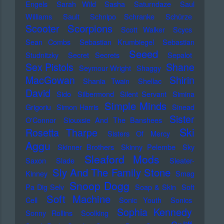
Engels
Sarah Wild
Sasha
Saturndaze
Saul
Williams
Sault
Schnipo Schranke
Schürze
Scorpions
Scooter
Scott Walker
Scycs
Sean Combs
Sebastian Krumbiegel
Sebastian
Seeed
Studnitzky
Secret Secrets
Sepalot
Sex Pistols
Shane
Seymour Wright
Shaggy
MacGowan
Shirin
Shania Twain
Shellac
David
Sido
Silbermond
Silent Servant
Simina
Simple Minds
Grigoriu
Simon Harris
Sinead
Sister
O'Connor
Siouxsie And The Banshees
Ski
Rosetta Tharpe
Sisters Of Mercy
Aggu
Skinner Brothers
Skinny Pelembe
Sky
Sleaford Mods
Saxon
Slade
Sleater-
Sly And The Family Stone
Kinney
Smag
Snoop Dogg
Pa Dig Selv
Soap & Skin
Soft
Soft Machine
Cell
Sonic Youth
Sonics
Sophia Kennedy
Sonny Rollins
Soolking