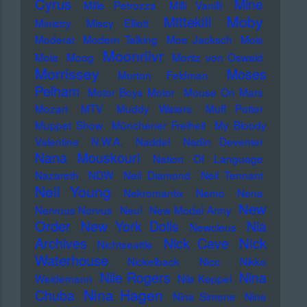
Cyrus
Mine
Mille Petrozza
Milli Vanilli
Moby
Mittekill
Ministry
Missy Elliott
Moderat
Modern Talking
Moe Jacksch
Mois
Moonriivr
Mola
Moog
Moritz von Oswald
Morrissey
Moses
Morton Feldman
Pelham
Motor Boys Motor
Mouse On Mars
Mozart
MTV
Muddy Waters
Muff Potter
Muppet Show
Münchener Freiheit
My Bloody
Valentine
N.W.A.
Naddel
Nadin Deventer
Nana Mouskouri
Nation Of Language
Nazareth
NDW
Neil Diamond
Neil Tennant
Neil Young
Nekromantix
Nemo
Nena
New
Nervous Norvus
Neu!
New Model Army
Order
New York Dolls
Nia
Newcleus
Nick
Archives
Nick Cave
Nichtseattle
Waterhouse
Nickelback
Nico
Nikko
Nile Rogers
Nina
Weidemann
Nils Keppel
Nina Hagen
Chuba
Nina Simone
Nine