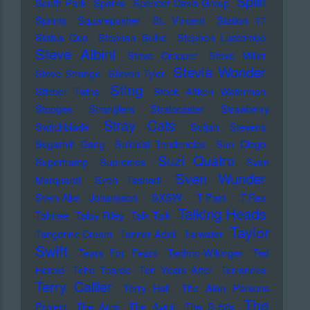
Spliff
South Park
Sparks
Spencer Davis Group
Sprints
Squarepusher
St. Vincent
Station 17
Status Quo
Stephan Sulke
Stephen Luscombe
Steve Albini
Steve Cropper
Steve Miller
Stevie Wonder
Steve Strange
Steven Tyler
Sting
Stieber Twins
Stock Aitken Waterman
Stooges
Stranglers
Stratocaster
Strawberry
Stray Cats
Switchblade
Sufjan Stevens
Sugarhill Gang
Suicidal Tendencies
Sun Diego
Suzi Quatro
Supertramp
Supremes
Sven
Sven Wunder
Marquardt
Sven Tasnadi
Sven-Ake Johansson
SXSW
T-Pain
T.Rex
Talking Heads
Tahnee
Talay Riley
Talk Talk
Taylor
Tangerine Dream
Tanner Adell
Tarwater
Swift
Tears For Fears
Techno-Wikinger
Ted
Herold
Teho Teardo
Ten Years After
Terranova
Terry Callier
Terry Hall
The Alan Parsons
The
Project
The Arcs
The Avicii
The B-52s