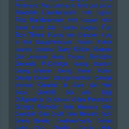
Ferdinand
Frau Lehmann
Fred und Luna
Friedrich Liechtenstein
Fritz Egner
Fritz Kalkbrenner
Fritz Puppel
Fritzi
Fun
Ernst
Front 242
Fuerza Regida
Boy Three
Funny van Dannen
Fury
In The Slaughterhouse
Fusion
Future
Gary Glitter
Geese
Islands
Galliano
Genesis
Geir Jenssen
Gene Vincent
Genesis P-Orridge
Georg Danzer
Georg Kreisler
Georg Stefan Troller
George Clinton
George Harrison
George
Gestalt et Jive
Michael
Get Well
Gewalt
Gigi
Soon
GG Allin
D'Agostino
Giles Peterson
Gil Ofarim
Giorgio Moroder
Gitte Haenning
Glen
Campbell
Glen Gould
Glen Hansard
GLS
Gnarls Barkley
Goebbels/Harth
Golden
Goldie
Pudel Club
Goodie Mob