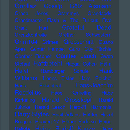
Gorillaz
Gossip
Götz Alsmann
Grace Jones
Grammys
Grandaddy
Grandmaster Flash & The Furious Five
Grateful Dead
Grant Hart
Grenzkontrolle
Grether Schwestern
Grim104
Grobschnitt
Grimes
Guano
Apes
Gunter Hampel
Guru
Guy Ritchie
Günther Jauch
Günther Fischer
Gwen
Haftbefehl
Stefani
Haggai Cohen
Haim
Haiyti
Hank
Hamburger Schule
Williams
Hanns Eisler
Hans Reichel
Hans-Joachim
Hans Rosenthal
Roedelius
Haoe Kerkeling
Hape
Harald Grosskopf
Kerkeling
Harald
Juhnke
Harald Lesch
Hard-Fi
Harmonia
Harry Styles
Hasil Adkins
Hattler
Hazel
Brugger
Heaven 17
Heiner Pudelko
Heino
Heinz Rudolf Kunze
Heintje
Heinz