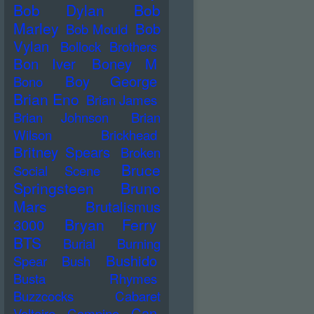
Bob Dylan
Bob
Marley
Bob
Bob Mould
Vylan
Bollock Brothers
Bon Iver
Boney M
Boy George
Bono
Brian Eno
Brian James
Brian Johnson
Brian
Wilson
Brickhead
Britney Spears
Broken
Bruce
Social Scene
Springsteen
Bruno
Mars
Brutalismus
Bryan Ferry
3000
BTS
Burial
Burning
Bushido
Spear
Bush
Busta Rhymes
Buzzcocks
Cabaret
Can
Voltaire
Campino