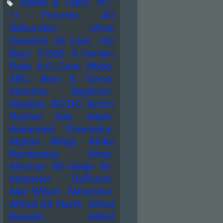
Sweat & Tears
!K7
40
11 Freunde
Sekunden ohne
Gewicht
50 Cent
102
Boyz
01099
A Certain
Abba
Ratio
A.G. Cook
ABC
Abor & Tynna
Absolute Beginner
AC/DC
Abwärts
Achim
Reichel
Ada
Adele
Advanced Chemistry
Afghan Whigs
Afrika
Bambaataa
Afrob
Afroman
AG Geige
Air
Alabaster DePlume
Alan Wilson
Alexandra
Alfred 23 Harth
Alfred
Brendel
Alfred