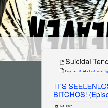
Suicidal Ten
Pop nach 8. Alle Podcast-Folge
IT'S SEELENL
BITCHOS! (Epis
05.03.2022