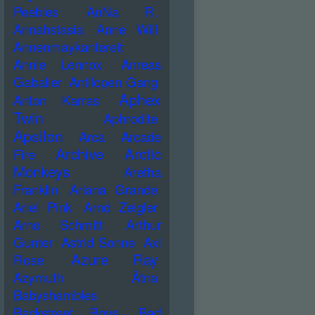
Peebles
AnNa R.
Annahstasia
Anne Will
Annenmaykantereit
Annie Lennox
Anreas
Gabalier
Antilopen Gang
Aphex
Anton Karras
Twin
Aphrodite
Apsilon
Arca
Arcade
Archive
Arctic
Fire
Monkeys
Aretha
Franklin
Ariana Grande
Ariel Pink
Arnd Zeigler
Arno Schmitt
Arthur
Gunter
Astrid Sonne
Axl
Azure Ray
Rose
Azymuth
Ätna
Babyshambles
Backstreet Boys
Bad