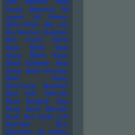
Betti
Betterov
Ditto
Kruse
Beyonce
Bill
Laswell
Bill Withers
Billie Eilish
Billy Joel
Bim Sherman
Biosphere
Birth Control
Bitchin
Björk
Bajas
Black
Black Keys
Kappa
Black Sabbath
Black
Sheep
Blaine Reininger
Blake Harley
Blancmange
Bleachers
Blind Faith
Blink-182
Blixa Bargeld
Bloc
Blondie
Party
Blond
Blood
Blue Oyster Cult
Blur
Blumfeld
Blümchen
Bo Diddley