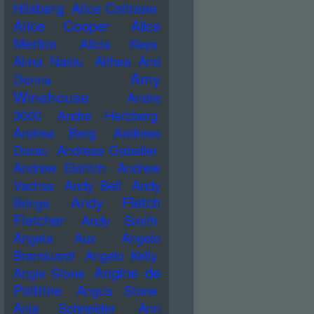
Hilsberg
Alice Coltrane
Alice Cooper
Alice
Merton
Alicia Keys
Alma Naidu
Althea And
Amy
Donna
Winehouse
Andre
3000
Andre Herzberg
Andrea Berg
Andreas
Dorau
Andreas Gabalier
Andrew Eldritch
Andrew
Vachss
Andy Bell
Andy
Andy Fletch
Brings
Fletcher
Andy Smith
Angela Aux
Angelo
Branduardi
Angelo Kelly
Angine de
Angie Stone
Poitrine
Angus Stone
Anja Schneider
Ann