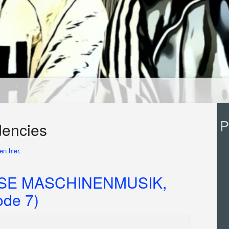
P
dencies
n hier.
OSE MASCHINENMUSIK,
ode 7)