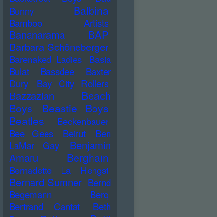
Balbina
Bunny
Bamboo Artists
Bananarama
BAP
Barbara Schöneberger
Barenaked Ladies
Basia
Bulat
Bassdee
Baxter
Dury
Bay City Rollers
Beach
Bazzazian
Boys
Beastie Boys
Beatles
Beckenbauer
Bee Gees
Beirut
Ben
Benjamin
LaMar Gay
Berghain
Amaru
Bernadette La Hengst
Bernard Sumner
Bernd
Begemann
Berq
Bertrand Cantat
Beth