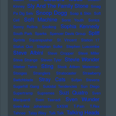
Sly And The Family Stone
Kinney
Smag
Snoop Dogg
Pa Dig Selv
Soap & Skin
Soft
Soft Machine
Cell
Sonic Youth
Sonics
Sophia Kennedy
Sonny Rollins
Soolking
Spliff
South Park
Sparks
Spencer Davis Group
Sprints
Squarepusher
St. Vincent
Station 17
Status Quo
Stephan Sulke
Stephen Luscombe
Steve Albini
Steve Cropper
Steve Miller
Stevie Wonder
Steve Strange
Steven Tyler
Sting
Stieber Twins
Stock Aitken Waterman
Stooges
Stranglers
Stratocaster
Strawberry
Stray Cats
Switchblade
Sufjan Stevens
Sugarhill Gang
Suicidal Tendencies
Sun Diego
Suzi Quatro
Supertramp
Supremes
Sven
Sven Wunder
Marquardt
Sven Tasnadi
Sven-Ake Johansson
SXSW
T-Pain
T.Rex
Talking Heads
Tahnee
Talay Riley
Talk Talk