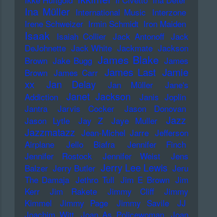
Ina Müller
International Music
Interzone
Irene Schweizer
Irmin Schmidt
Iron Maiden
Isaak
Isaiah Collier
Jack Antonoff
Jack
DeJohnette
Jack White
Jackmate
Jackson
James Blake
Brown
Jake Bugg
James
James Last
Jamie
Brown
James Carr
xx
Jan Delay
Jan Müller
Jane's
Janet Jackson
Addiction
Janis Joplin
Jantra
Jarvis Cocker
Jason Donovan
Jazz
Jason Lytle
Jay Z
Jaye Muller
Jazzmatazz
Jean-Michel Jarre
Jefferson
Airplane
Jello Biafra
Jennifer Finch
Jennifer Rostock
Jennifer Weist
Jens
Jerry Lee Lewis
Balzer
Jerry Butler
Jeru
The Damaja
Jethro Tull
Jim E Brown
Jim
Kerr
Jim Rakete
Jimmy Cliff
Jimmy
Kimmel
Jimmy Page
Jimmy Savile
JJ
Joachim Witt
Joan As Policewoman
Joan