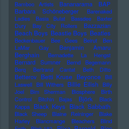
Bananarama
BAP
Bamboo Artists
Barbara Schöneberger
Barenaked
Ladies
Basia Bulat
Bassdee
Baxter
Bazzazian
Dury
Bay City Rollers
Beach Boys
Beastie Boys
Beatles
Beckenbauer
Bee Gees
Beirut
Ben
Benjamin Amaru
LaMar Gay
Berghain
Bernadette La Hengst
Bernard Sumner
Bernd Begemann
Berq
Bertrand Cantat
Beth Ditto
Betti Kruse
Beyonce
Betterov
Bill
Billie Eilish
Laswell
Bill Withers
Billy
Joel
Bim Sherman
Biosphere
Birth
Björk
Control
Bitchin Bajas
Black
Black Keys
Black Sabbath
Kappa
Black Sheep
Blaine Reininger
Blake
Harley
Blancmange
Bleachers
Blind
Blixa Bargeld
Bloc
Faith
Blink-182