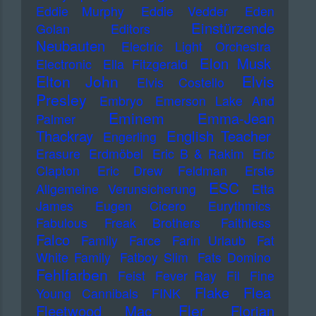
Eddie Murphy
Eddie Vedder
Eden
Einstürzende
Golan
Editors
Neubauten
Electric Light Orchestra
Elon Musk
Electronic
Ella Fitzgerald
Elton John
Elvis
Elvis Costello
Presley
Embryo
Emerson Lake And
Eminem
Emma-Jean
Palmer
Thackray
English Teacher
Engerling
Erasure
Erdmöbel
Eric B & Rakim
Eric
Clapton
Eric Drew Feldman
Erste
ESC
Allgemeine Verunsicherung
Etta
James
Eugen Cicero
Eurythmics
Fabulous Freak Brothers
Faithless
Falco
Family
Farce
Farin Urlaub
Fat
White Family
Fatboy Slim
Fats Domino
Fehlfarben
Feist
Fever Ray
Fil
Fine
Flake
Flea
Young Cannibals
FINK
Fler
Fleetwood Mac
Florian