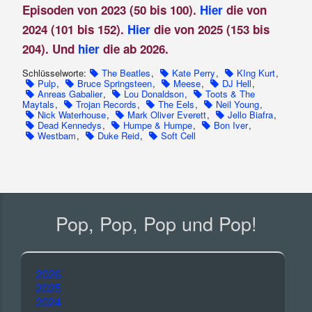
Episoden von 2023 (50 bis 100).
Hier
die von
2024 (101 bis 152).
Hier
die von 2025 (153 bis
204). Und
hier
die ab 2026.
Schlüsselworte:
The Beatles
,
Kate Perry
,
KIng Kurt
,
Pulp
,
Bruce Springsteen
,
Meese
,
DJ Hell
,
Anreas Gabalier
,
Lou Donaldson
,
Toots & The
Maytals
,
Trojan Records
,
The Eels
,
Neil Young
,
Nick Waterhouse
,
Mark Oliver Everett
,
Jello Biafra
,
Dead Kennedys
,
Humpe & Humpe
,
Bon Iver
,
Westbam
,
Duke Reid
,
Soft Cell
Pop, Pop, Pop und Pop!
2026
2025
2024