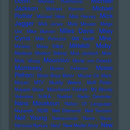
Michael
Doom
Michael Hutchence
Jackson
Michael
Michael Kemner
Mick
Rother
Michael Stipe
Mick Harvey
Jagger
Mick Jones
Micki Meuser
Midge
Miles Davis
Miley
Ure
Mike Skinner
Cyrus
Mine
Mille Petrozza
Milli Vanilli
Moby
Mittekill
Ministry
Missy Elliott
Moderat
Modern Talking
Moe Jacksch
Mois
Moonriivr
Mola
Moog
Moritz von Oswald
Morrissey
Moses
Morton Feldman
Pelham
Motor Boys Motor
Mouse On Mars
Mozart
MTV
Muddy Waters
Muff Potter
Muppet Show
Münchener Freiheit
My Bloody
Valentine
N.W.A.
Naddel
Nadin Deventer
Nana Mouskouri
Nation Of Language
Nazareth
NDW
Neil Diamond
Neil Tennant
Neil Young
Nekromantix
Nemo
Nena
New
Nervous Norvus
Neu!
New Model Army