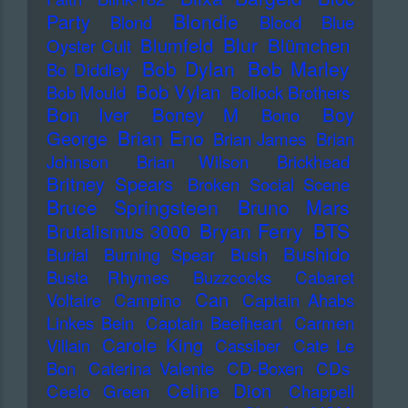
Blondie
Party
Blond
Blood
Blue
Blur
Blumfeld
Blümchen
Oyster Cult
Bob Dylan
Bob Marley
Bo Diddley
Bob Vylan
Bob Mould
Bollock Brothers
Bon Iver
Boney M
Boy
Bono
Brian Eno
George
Brian James
Brian
Johnson
Brian Wilson
Brickhead
Britney Spears
Broken Social Scene
Bruce Springsteen
Bruno Mars
Bryan Ferry
BTS
Brutalismus 3000
Bushido
Burial
Burning Spear
Bush
Busta Rhymes
Buzzcocks
Cabaret
Can
Voltaire
Campino
Captain Ahabs
Linkes Bein
Captain Beefheart
Carmen
Carole King
Villain
Cassiber
Cate Le
Bon
Caterina Valente
CD-Boxen
CDs
Celine Dion
Ceelo Green
Chappell