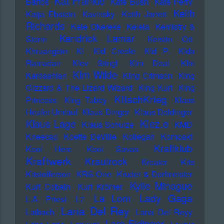
Kat Frankie
Bartos
Kate Bush
Kate Perry
Keith
Katja Ebstein
Kavinsky
Keith Jarrett
Richards
Kele Okereke
Kelela
Kemistry &
Kendrick Lamar
Storm
Kerstin Ott
Khruangbin
KI
KId Creole
KId P.
KIda
Ramadan
KIev Stingl
KIm Deal
KIm
KIm Wilde
Kardashian
KIng Crimson
KIng
Gizzard & The Lizard Wizard
KIng Kurt
KIng
KItschKrieg
Princess
KIng Tubby
Klaas
Heufer-Umlauf
Klaus Dinger
Klaus Doldinger
Klez.e
Klaus Lage
Klaus Schulze
KMD
Kneecap
Koefte DeVille
Kollegah
Kompakt
Kraftklub
Kool Herc
Kool Savas
Kraftwerk
Krautrock
Kreator
Kris
Kristofferson
KRS-One
Kruder & Dorfmeister
Kylie Minogue
Kurt Cobain
Kurt Krömer
Lady Gaga
La Lom
L.A. Priest
L7
Lana Del Rey
Laibach
Lana Del Reyy
Lars Eidinger