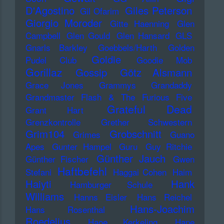
D'Agostino
Giles Peterson
Gil Ofarim
Giorgio Moroder
Gitte Haenning
Glen
Campbell
Glen Gould
Glen Hansard
GLS
Gnarls Barkley
Goebbels/Harth
Golden
Goldie
Pudel Club
Goodie Mob
Gorillaz
Gossip
Götz Alsmann
Grace Jones
Grammys
Grandaddy
Grandmaster Flash & The Furious Five
Grateful Dead
Grant Hart
Grenzkontrolle
Grether Schwestern
Grim104
Grobschnitt
Grimes
Guano
Apes
Gunter Hampel
Guru
Guy Ritchie
Günther Jauch
Günther Fischer
Gwen
Haftbefehl
Stefani
Haggai Cohen
Haim
Haiyti
Hank
Hamburger Schule
Williams
Hanns Eisler
Hans Reichel
Hans-Joachim
Hans Rosenthal
Roedelius
Haoe Kerkeling
Hape