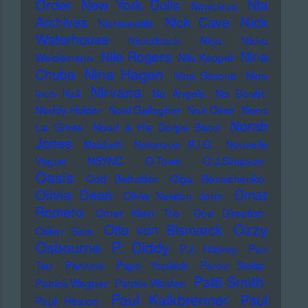
Order
New York Dolls
Nia
Newcleus
Nick
Archives
Nick Cave
Nichtseattle
Waterhouse
Nickelback
Nico
Nikko
Nile Rogers
Nina
Weidemann
Nils Keppel
Nina Hagen
Chuba
Nina Simone
Nine
Nirvana
Inch Nail
No Angels
No Doubt
Noddy Holder
Noel Gallagher
Noir Désir
Nono
Norah
La Grinta
Noori & His Dorpa Band
Jones
Notdurft
Notorious B.I.G.
Nouvelle
Vague
NSYNC
O-Town
O.J.Simpson
Oasis
Odd Beholder
Olga Reznichenko
Olivia Dean
Omar
Olivia Newton John
Romero
Omer Klein Trio
One Direction
Ozzy
Otto von Bismarck
Oskar Sala
Osbourne
P. Diddy
P.J. Harvey
Pan
Tau
Pankow
Papo Yoplack
Parov Stelar
Patti Smith
Patrick Wagner
Patrick Walden
Paul Kalkbrenner
Paul
Paul Heaton