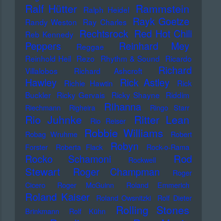
Ralf Hütter
Rammstein
Ralph Heidel
Rayk Goetze
Randy Weston
Ray Charles
Rechtsrock
Red Hot Chili
Reb Kennedy
Peppers
Reinhard Mey
Reggae
Reinhold Heil
Rezo
Rhythm & Sound
Ricardo
Richard
Villalobos
Richard Ashcroft
Hawley
Rick Astley
Richie Hawtin
Rick
Buckler
Ricky Gervais
Ricky Shayne
Riddim
Rihanna
Riechmann
Righeira
Ringo Starr
Rio Juhnke
Ritter Lean
Rio Reiser
Robbie Williams
Robag Wruhme
Robert
Robyn
Forster
Roberta Flack
Rock-o-Rama
Rod
Rocko Schamoni
Rockwell
Stewart
Roger Champman
Roger
Cicero
Roger McGuinn
Roland Emmerich
Roland Kaiser
Roland Owsnitzki
Rolf Dieter
Rolling Stones
Brinkmann
Rolf Kühn