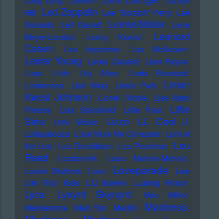
Lang Lang
Lankum
Lauryn
Led Zeppelin
Hill
Lee "Scratch" Perry
Lee
Lemke/Müller
Ranaldo
Leif Garrett
Lena
Leonard
Meyer-Landrut
Lenny Kravitz
Cohen
Les Impremes
Les McKeown
Lester Young
Lewis Capaldi
Liam Payne
Liars
Lilith
Lily Allen
Linda Ronstadt
Linton
Lindemann
Link Wray
Linkin Park
Kwesi Johnson
Lionel Richie
Lisa Mary
Little
Presley
Lisa Stansfield
Little Feat
LL Cool J
Simz
Lizzo
Little Walter
Lollapalooza
Look Mum No Computer
Lord of
Lou
the Lost
Lou Donaldson
Lou Pearlman
Reed
Loudermilk
Louis Moholo-Moholo
Loveparade
Louvin Brothers
Love
Low
Life Rich Kids
LTJ Bukem
Ludwig Hirsch
Lyca
Lynyrd Skynyrd
Mac Miller
Madness
Macklemore
Mad Sin
Madlib