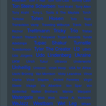
Robinson
Tom T. Hall
Tom Tom Club
Tommy Cash
Ton Steine Scherben
Toni Krahl
Tony Allen
Tony Krahl
Tony-L
Toots & The Maytals
Torch
Toten Hosen
Tortoise
Toto
Toya
Transvision Vamp
Traveling Wilburys
Travis
Trent
Trettmann
Trio
Tricky
Reznor
Tristan
Brusch
Tristwch Y Fenywod
Trojan Records
Tunde
Tupac Shakur
Turnstile
Adebimpe
U2
Tyler The Creator
Tuxedomoon
UB40
Udo Lindenberg
Ukraine
Udo Jürgens
UKW
Ulrich Tukur
Ultravox
Underworld
Unheilig
Unionen
Uriah Heep
USA for Africa
Uschi Brüning
Van Morrison
Vicky Leandros
Vince
Clarke
Vince Staples
Violent Femmes
Virgin
Steele
Visage
Viv Albertine
Von Spar
Von
Südenfed
Walker Brothers
Wanda
Warpaint
Watergate
Web Web
Weird Al Yankovic
Westbam
WeJazz
Wet Leg
Wham