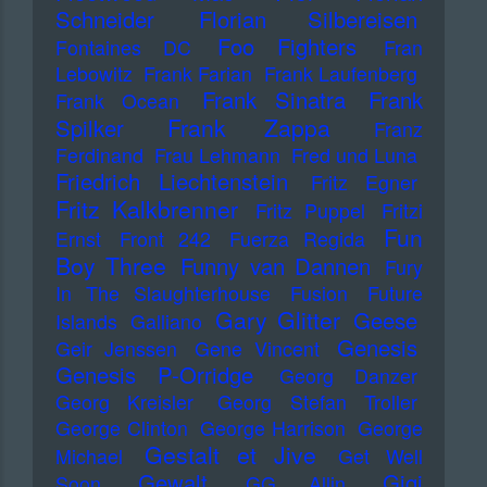
Schneider
Florian Silbereisen
Foo Fighters
Fontaines DC
Fran
Lebowitz
Frank Farian
Frank Laufenberg
Frank Sinatra
Frank
Frank Ocean
Frank Zappa
Spilker
Franz
Ferdinand
Frau Lehmann
Fred und Luna
Friedrich Liechtenstein
Fritz Egner
Fritz Kalkbrenner
Fritz Puppel
Fritzi
Fun
Ernst
Front 242
Fuerza Regida
Boy Three
Funny van Dannen
Fury
In The Slaughterhouse
Fusion
Future
Gary Glitter
Geese
Islands
Galliano
Genesis
Geir Jenssen
Gene Vincent
Genesis P-Orridge
Georg Danzer
Georg Kreisler
Georg Stefan Troller
George Clinton
George Harrison
George
Gestalt et Jive
Michael
Get Well
Gewalt
Gigi
Soon
GG Allin