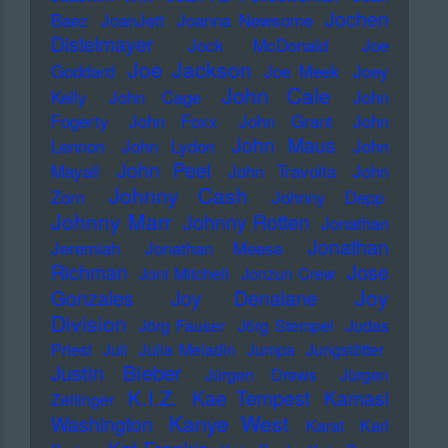
Jochen
Baez
JoanJett
Joanna Newsome
Distelmayer
Jock McDonald
Joe
Joe Jackson
Goddard
Joe Meek
Joey
John Cale
Kelly
John Cage
John
Fogerty
John Foxx
John Grant
John
John Maus
Lennon
John Lydon
John
John Peel
Mayall
John Travolta
John
Johnny Cash
Zorn
Johnny Depp
Johnny Marr
Johnny Rotten
Jonathan
Jonathan
Jeremiah
Jonathan Meese
Richman
Jose
Joni Mitchell
Jonzun Crew
Joy
Gonzales
Joy Denalane
Division
Jörg Fauser
Jörg Stempel
Judas
Priest
Juli
Julia Meladin
Jumpa
Jungstötter
Justin Bieber
Jürgen Drews
Jürgen
K.I.Z.
Kae Tempest
Kamasi
Zeltinger
Kanye West
Washington
Karat
Karl