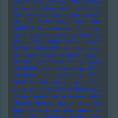
Rosalia
Roxy Music
Romy
Rosenstolz
Roy Ayers
Roy Orbison
RPS Lanrue
Run-DMC
Rush
Russ Kunkel
Russland
Rutles
Sababa 5
Sade
Sam Fender
Sandow
Sandra Hüller
Santiano
Sarah Connor
Sarah Davachi
Sarah
Engels
Sarah Wild
Sasha
Saturndaze
Saul
Williams
Sault
Schnipo Schranke
Schürze
Scorpions
Scooter
Scott Walker
Scycs
Sean Combs
Sebastian Krumbiegel
Sebastian
Seeed
Studnitzky
Secret Secrets
Sepalot
Sex Pistols
Shane
Seymour Wright
Shaggy
MacGowan
Shirin
Shania Twain
Shellac
David
Sido
Silbermond
Silent Servant
Simina
Simple Minds
Grigoriu
Simon Harris
Sinead
Sister
O'Connor
Siouxsie And The Banshees
Ski
Rosetta Tharpe
Sisters Of Mercy
Aggu
Skinner Brothers
Skinny Pelembe
Sky
Sleaford Mods
Saxon
Slade
Sleater-