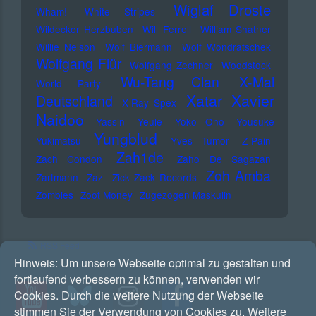
Wiglaf Droste
Wham!
White Stripes
Wildecker Herzbuben
Will Ferrell
William Shatner
Willie Nelson
Wolf Biermann
Wolf Wondratschek
Wolfgang Flür
Wolfgang Zechner
Woodstock
Wu-Tang Clan
X-Mal
World Party
Xatar
Xavier
Deutschland
X-Ray Spex
Naidoo
Yassin
Yeule
Yoko Ono
Yousuke
Yungblud
Yukimatsu
Yves Tumor
Z-Pain
Zah1de
Zach Condon
Zaho De Sagazan
Zoh Amba
Zartmann
Zaz
Zick Zack Records
Zombies
Zoot Money
Zugezogen Maskulin
RSS Feed
Hinweis:
Um unsere Webseite optimal zu gestalten und
fortlaufend verbessern zu können, verwenden wir
Cookies. Durch die weitere Nutzung der Webseite
stimmen Sie der Verwendung von Cookies zu. Weitere