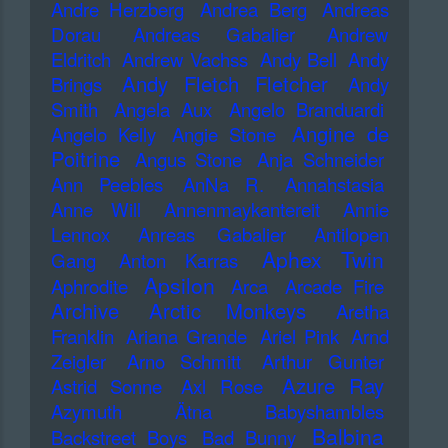
Andre Herzberg
Andrea Berg
Andreas
Dorau
Andreas Gabalier
Andrew
Eldritch
Andrew Vachss
Andy Bell
Andy
Andy Fletch Fletcher
Brings
Andy
Smith
Angela Aux
Angelo Branduardi
Angine de
Angelo Kelly
Angie Stone
Poitrine
Angus Stone
Anja Schneider
Ann Peebles
AnNa R.
Annahstasia
Anne Will
Annenmaykantereit
Annie
Lennox
Anreas Gabalier
Antilopen
Aphex Twin
Gang
Anton Karras
Apsilon
Aphrodite
Arca
Arcade Fire
Archive
Arctic Monkeys
Aretha
Franklin
Ariana Grande
Ariel Pink
Arnd
Zeigler
Arno Schmitt
Arthur Gunter
Azure Ray
Astrid Sonne
Axl Rose
Azymuth
Ätna
Babyshambles
Balbina
Backstreet Boys
Bad Bunny