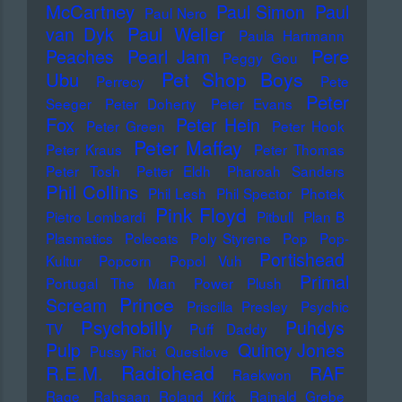
McCartney
Paul Simon
Paul
Paul Nero
Paul Weller
van Dyk
Paula Hartmann
Pere
Peaches
Pearl Jam
Peggy Gou
Pet Shop Boys
Ubu
Perrecy
Pete
Peter
Seeger
Peter Doherty
Peter Evans
Fox
Peter Hein
Peter Green
Peter Hook
Peter Maffay
Peter Kraus
Peter Thomas
Peter Tosh
Petter Eldh
Pharoah Sanders
Phil Collins
Phil Lesh
Phil Spector
Photek
Pink Floyd
Pietro Lombardi
Pitbull
Plan B
Plasmatics
Polecats
Poly Styrene
Pop
Pop-
Portishead
Kultur
Popcorn
Popol Vuh
Primal
Portugal The Man
Power Plush
Prince
Scream
Priscilla Presley
Psychic
Psychobilly
Puhdys
TV
Puff Daddy
Pulp
Quincy Jones
Pussy Riot
Questlove
Radiohead
R.E.M.
RAF
Raekwon
Rage
Rahsaan Roland Kirk
Rainald Grebe