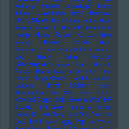
Harald Grosskopf
Kerkeling
Harald
Juhnke
Harald Lesch
Hard-Fi
Harmonia
Harry Styles
Hasil Adkins
Hattler
Hazel
Brugger
Heaven 17
Heiner Pudelko
Heino
Heinz Rudolf Kunze
Heintje
Heinz
Helene Fischer
Schenk
Helge
Schneider
Helmet
Helmut Schmidt
Henning
Herbert
May
Henry Rollins
Grönemeyer
Herman Brood
Hermeto
Pascoal
HipHop Made in Germany
Hitler
Hitster
Holger Czukay
Honolulu Mountain
Horst Lichter
Daffodils
Horst
Weidenmüller
Hot Chip
Hotel Rimini
Howard Carpendale
Howlin Wolf
HP
Baxxter
HR Giger
Humpe & Humpe
Ian Dury
Hüsker Dü
Ibiza Final Boss
Ice
Iggy Pop
Ice-T
Cube
Ideal
Ike White
Ikkimel
Ikke Hüftgold
Il Civetto
Ina Deter