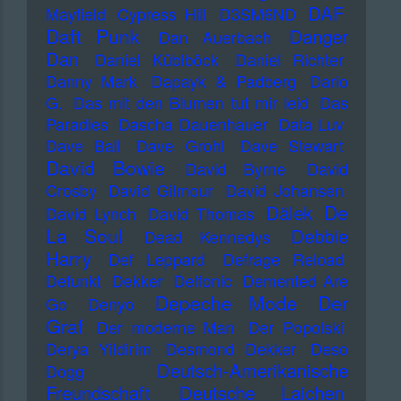
DAF
Mayfield
Cypress Hill
D3SM6ND
Daft Punk
Danger
Dan Auerbach
Dan
Daniel Küblböck
Daniel Richter
Danny Mark
Dapayk & Padberg
Dario
G.
Das mit den Blumen tut mir leid
Das
Paradies
Dascha Dauenhauer
Data Luv
Dave Ball
Dave Grohl
Dave Stewart
David Bowie
David Byrne
David
Crosby
David Gilmour
David Johansen
De
Dälek
David Lynch
David Thomas
La Soul
Debbie
Dead Kennedys
Harry
Def Leppard
Defrage Reload
Defunkt
Dekker
Delfonic
Demented Are
Depeche Mode
Der
Go
Denyo
Graf
Der moderne Man
Der Popolski
Derya Yildirim
Desmond Dekker
Deso
Deutsch-Amerikanische
Dogg
Freundschaft
Deutsche Laichen