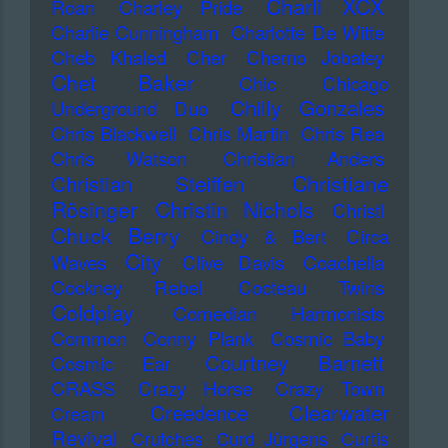
Charli XCX
Roan
Charley Pride
Charlie Cunningham
Charlotte De Witte
Cheb Khaled
Cher
Cherno Jobatey
Chet Baker
Chic
Chicago
Chilly Gonzales
Underground Duo
Chris Blackwell
Chris Martin
Chris Rea
Chris Watson
Christian Anders
Christiane
Christian Steiffen
Rösinger
Christin Nichols
Christl
Chuck Berry
Cindy & Bert
Circa
City
Waves
Clive Davis
Coachella
Cockney Rebel
Cocteau Twins
Coldplay
Comedian Harmonists
Common
Conny Plank
Cosmic Baby
Courtney Barnett
Cosmic Ear
CRASS
Crazy Horse
Crazy Town
Creedence Clearwater
Cream
Revival
Crutches
Curd Jürgens
Curtis