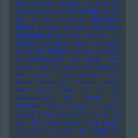
Routes
The Seeds
The Selecter
The Sha La Das
The Smiths
The Smashing Pumpkins
The Soft
The Stone
Moon
The Sound
The Specials
Roses
The Velvet
The Streets
The Strokes
Underground
The Ventures
The Verve
The
Walkabouts
The Weather Station
The Wedding
The Weeknd
Present
The Who
The Wings
The Wirtschaftswunder
The Zombies
Thees
Uhlmann
Them
Thilo Mischke
Thirty Seconds To
Mars
Thomas D
Thomas Gottschalk
Thomas
Pynchon
Thomas Stein
Thompson
Throbbing
Gristle
Thurston Moore
Tic Tac Toe
Till
Tikhet
Tiefbasskommando TBK
Brönner
Till Lindemann
Tim Buckley
Timmy
Timewarp
Timo Lassy
Tina Turner
Toby
Tocotronic
Tokio Hotel
Keith
Tokens
Tom Odell
Tom Gerhardt
Tom Lehrer
Tom