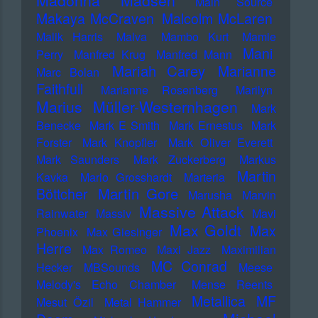
Madonna
Madsen
Main Source
Makaya McCraven
Malcolm McLaren
Malik Harris
Malva
Mambo Kurt
Mamie
Mani
Perry
Manfred Krug
Manfred Mann
Mariah Carey
Marianne
Marc Bolan
Faithfull
Marianne Rosenberg
Marilyn
Marius Müller-Westernhagen
Mark
Benecke
Mark E Smith
Mark Ernestus
Mark
Forster
Mark Knopfler
Mark Oliver Everett
Mark Saunders
Mark Zuckerberg
Markus
Martin
Kavka
Marlo Grosshardt
Marteria
Martin Gore
Böttcher
Marusha
Marvin
Massive Attack
Rainwater
Massiv
Mavi
Max Goldt
Max
Phoenix
Max Giesinger
Herre
Max Romeo
Maxi Jazz
Maximilian
MC Conrad
Hecker
MBSounds
Meese
Melody's Echo Chamber
Mense Reents
Metallica
MF
Mesut Özil
Metal Hammer