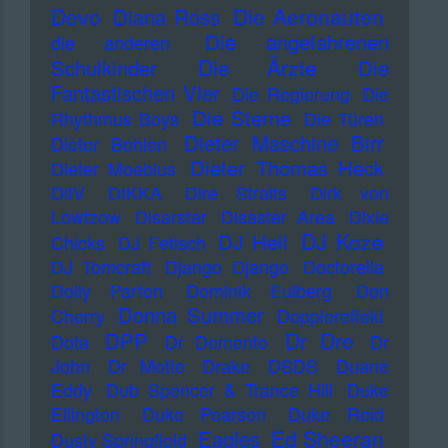
Devo
Die Aeronauten
Diana Ross
Die angefahrenen
die anderen
Die Ärzte
Schulkinder
Die
Fantastischen Vier
Die Regierung
Die
Die Sterne
Rhythmus Boys
Die Türen
Dieter Maschine Birr
Dieter Bohlen
Dieter Thomas Heck
Dieter Moebius
DiIV
DIKKA
Dire Straits
Dirk von
Lowtzow
Disarstar
Disaster Area
Dixie
DJ Koze
DJ Hell
Chicks
DJ Fetisch
DJ Tomcraft
Django Django
Doctorella
Dolly Parton
Dominik Eulberg
Don
Donna Summer
Cherry
Dopplereffekt
Dr Dre
DPP
Dota
Dr Demento
Dr
John
Dr Motte
Drake
DSDS
Duane
Eddy
Dub Spencer & Trance Hill
Duke
Ellington
Duke Pearson
Duke Reid
Ed Sheeran
Eagles
Dusty Springfield