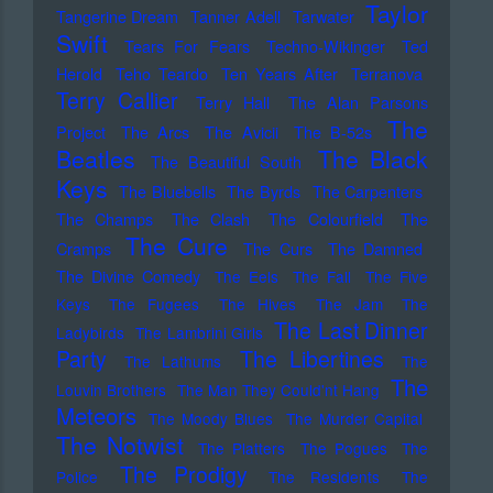
Taylor
Tangerine Dream
Tanner Adell
Tarwater
Swift
Tears For Fears
Techno-Wikinger
Ted
Herold
Teho Teardo
Ten Years After
Terranova
Terry Callier
Terry Hall
The Alan Parsons
The
Project
The Arcs
The Avicii
The B-52s
Beatles
The Black
The Beautiful South
Keys
The Bluebells
The Byrds
The Carpenters
The Champs
The Clash
The Colourfield
The
The Cure
Cramps
The Curs
The Damned
The Divine Comedy
The Eels
The Fall
The Five
Keys
The Fugees
The Hives
The Jam
The
The Last Dinner
Ladybirds
The Lambrini Girls
Party
The Libertines
The Lathums
The
The
Louvin Brothers
The Man They Could'nt Hang
Meteors
The Moody Blues
The Murder Capital
The Notwist
The Platters
The Pogues
The
The Prodigy
Police
The Residents
The