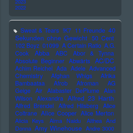
2023
2022
40
Sweat & Tears
!K7
11 Freunde
Sekunden ohne Gewicht
50 Cent
102 Boyz
01099
A Certain Ratio
A.G.
Abba
Cook
ABC
Abor & Tynna
AC/DC
Absolute Beginner
Abwärts
Advanced
Achim Reichel
Ada
Adele
Chemistry
Afghan Whigs
Afrika
Bambaataa
Afrob
Afroman
AG
Geige
Air
Alabaster DePlume
Alan
Alfred 23 Harth
Wilson
Alexandra
Alfred Brendel
Alfred Hilsberg
Alice
Alice Cooper
Coltrane
Alice Merton
Alicia Keys
Alma Naidu
Althea And
Amy Winehouse
Donna
Andre 3000