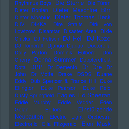
Die Sterne
Rhythmus Boys
Die Türen
Dieter Maschine Birr
Dieter Bohlen
Dieter Thomas Heck
Dieter Moebius
DiIV
DIKKA
Dire Straits
Dirk von
Lowtzow
Disarstar
Disaster Area
Dixie
DJ Koze
DJ Hell
Chicks
DJ Fetisch
DJ Tomcraft
Django Django
Doctorella
Dolly Parton
Dominik Eulberg
Don
Donna Summer
Cherry
Dopplereffekt
Dr Dre
DPP
Dota
Dr Demento
Dr
John
Dr Motte
Drake
DSDS
Duane
Eddy
Dub Spencer & Trance Hill
Duke
Ellington
Duke Pearson
Duke Reid
Ed Sheeran
Eagles
Dusty Springfield
Eddie Murphy
Eddie Vedder
Eden
Einstürzende
Golan
Editors
Neubauten
Electric Light Orchestra
Elon Musk
Electronic
Ella Fitzgerald