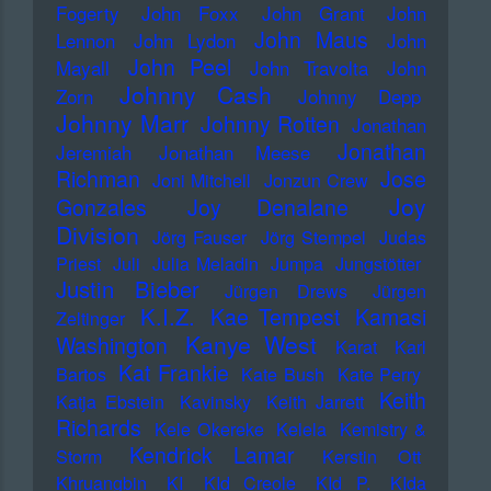
Fogerty
John Foxx
John Grant
John
John Maus
Lennon
John Lydon
John
John Peel
Mayall
John Travolta
John
Johnny Cash
Zorn
Johnny Depp
Johnny Marr
Johnny Rotten
Jonathan
Jonathan
Jeremiah
Jonathan Meese
Richman
Jose
Joni Mitchell
Jonzun Crew
Joy
Gonzales
Joy Denalane
Division
Jörg Fauser
Jörg Stempel
Judas
Priest
Juli
Julia Meladin
Jumpa
Jungstötter
Justin Bieber
Jürgen Drews
Jürgen
K.I.Z.
Kae Tempest
Kamasi
Zeltinger
Kanye West
Washington
Karat
Karl
Kat Frankie
Bartos
Kate Bush
Kate Perry
Keith
Katja Ebstein
Kavinsky
Keith Jarrett
Richards
Kele Okereke
Kelela
Kemistry &
Kendrick Lamar
Storm
Kerstin Ott
Khruangbin
KI
KId Creole
KId P.
KIda