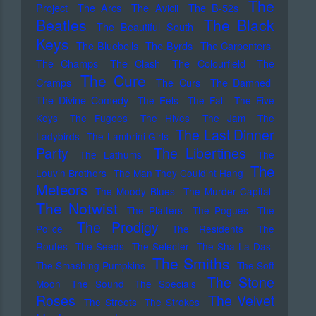
The
Project
The Arcs
The Avicii
The B-52s
Beatles
The Black
The Beautiful South
Keys
The Bluebells
The Byrds
The Carpenters
The Champs
The Clash
The Colourfield
The
The Cure
Cramps
The Curs
The Damned
The Divine Comedy
The Eels
The Fall
The Five
Keys
The Fugees
The Hives
The Jam
The
The Last Dinner
Ladybirds
The Lambrini Girls
Party
The Libertines
The Lathums
The
The
Louvin Brothers
The Man They Could'nt Hang
Meteors
The Moody Blues
The Murder Capital
The Notwist
The Platters
The Pogues
The
The Prodigy
Police
The Residents
The
Routes
The Seeds
The Selecter
The Sha La Das
The Smiths
The Smashing Pumpkins
The Soft
The Stone
Moon
The Sound
The Specials
Roses
The Velvet
The Streets
The Strokes