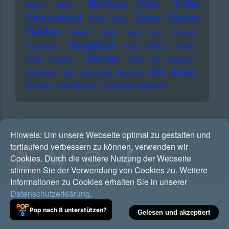
Wu-Tang Clan
X-Mal
World Party
Xatar
Xavier
Deutschland
X-Ray Spex
Naidoo
Yassin
Yeule
Yoko Ono
Yousuke
Yungblud
Yukimatsu
Yves Tumor
Z-Pain
Zah1de
Zach Condon
Zaho De Sagazan
Zoh Amba
Zartmann
Zaz
Zick Zack Records
Zombies
Zoot Money
Zugezogen Maskulin
RSS Feed
Hinweis:
Um unsere Webseite optimal zu gestalten und
fortlaufend verbessern zu können, verwenden wir
Cookies. Durch die weitere Nutzung der Webseite
stimmen Sie der Verwendung von Cookies zu. Weitere
Informationen zu Cookies erhalten Sie in unserer
Datenschutzerklärung
.
Pop nach 8 unterstützen?
Gelesen und akzeptiert