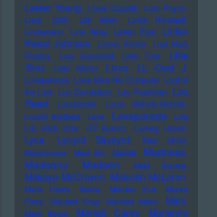
Lester Young
Lewis Capaldi
Liam Payne
Liars
Lilith
Lily Allen
Linda Ronstadt
Linton
Lindemann
Link Wray
Linkin Park
Kwesi Johnson
Lionel Richie
Lisa Mary
Little
Presley
Lisa Stansfield
Little Feat
LL Cool J
Simz
Lizzo
Little Walter
Lollapalooza
Look Mum No Computer
Lord of
Lou
the Lost
Lou Donaldson
Lou Pearlman
Reed
Loudermilk
Louis Moholo-Moholo
Loveparade
Louvin Brothers
Love
Low
Life Rich Kids
LTJ Bukem
Ludwig Hirsch
Lyca
Lynyrd Skynyrd
Mac Miller
Madness
Macklemore
Mad Sin
Madlib
Madonna
Madsen
Main Source
Makaya McCraven
Malcolm McLaren
Malik Harris
Malva
Mambo Kurt
Mamie
Mani
Perry
Manfred Krug
Manfred Mann
Mariah Carey
Marianne
Marc Bolan