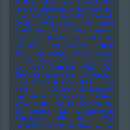
G.
Das mit den Blumen tut mir leid
Das
Paradies
Dascha Dauenhauer
Data Luv
Dave Ball
Dave Grohl
Dave Stewart
David Bowie
David Byrne
David
Crosby
David Gilmour
David Johansen
De
Dälek
David Lynch
David Thomas
La Soul
Debbie
Dead Kennedys
Harry
Def Leppard
Defrage Reload
Defunkt
Dekker
Delfonic
Demented Are
Depeche Mode
Der
Go
Denyo
Graf
Der moderne Man
Der Popolski
Derya Yildirim
Desmond Dekker
Deso
Deutsch-Amerikanische
Dogg
Freundschaft
Deutsche Laichen
Devo
Die Aeronauten
Diana Ross
Die angefahrenen
die anderen
Die Ärzte
Schulkinder
Die
Fantastischen Vier
Die Regierung
Die