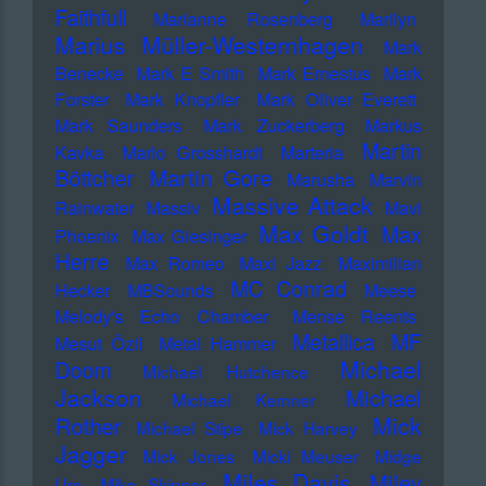
Faithfull
Marianne Rosenberg
Marilyn
Marius Müller-Westernhagen
Mark
Benecke
Mark E Smith
Mark Ernestus
Mark
Forster
Mark Knopfler
Mark Oliver Everett
Mark Saunders
Mark Zuckerberg
Markus
Martin
Kavka
Marlo Grosshardt
Marteria
Martin Gore
Böttcher
Marusha
Marvin
Massive Attack
Rainwater
Massiv
Mavi
Max Goldt
Max
Phoenix
Max Giesinger
Herre
Max Romeo
Maxi Jazz
Maximilian
MC Conrad
Hecker
MBSounds
Meese
Melody's Echo Chamber
Mense Reents
Metallica
MF
Mesut Özil
Metal Hammer
Michael
Doom
Michael Hutchence
Jackson
Michael
Michael Kemner
Mick
Rother
Michael Stipe
Mick Harvey
Jagger
Mick Jones
Micki Meuser
Midge
Miles Davis
Miley
Ure
Mike Skinner