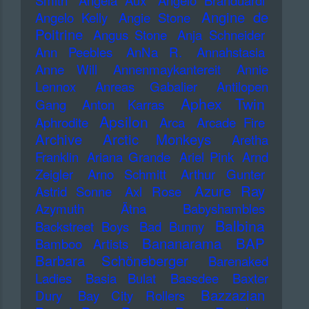
Smith
Angela Aux
Angelo Branduardi
Angine de
Angelo Kelly
Angie Stone
Poitrine
Angus Stone
Anja Schneider
Ann Peebles
AnNa R.
Annahstasia
Anne Will
Annenmaykantereit
Annie
Lennox
Anreas Gabalier
Antilopen
Aphex Twin
Gang
Anton Karras
Apsilon
Aphrodite
Arca
Arcade Fire
Archive
Arctic Monkeys
Aretha
Franklin
Ariana Grande
Ariel Pink
Arnd
Zeigler
Arno Schmitt
Arthur Gunter
Azure Ray
Astrid Sonne
Axl Rose
Azymuth
Ätna
Babyshambles
Balbina
Backstreet Boys
Bad Bunny
Bananarama
BAP
Bamboo Artists
Barbara Schöneberger
Barenaked
Ladies
Basia Bulat
Bassdee
Baxter
Bazzazian
Dury
Bay City Rollers