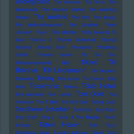
Underground
The Ventures
The Verve
The
Walkabouts
The Weather Station
The Wedding
The Weeknd
Present
The Who
The Wings
The Wirtschaftswunder
The Zombies
Thees
Uhlmann
Them
Thilo Mischke
Thirty Seconds To
Mars
Thomas D
Thomas Gottschalk
Thomas
Pynchon
Thomas Stein
Thompson
Throbbing
Gristle
Thurston Moore
Tic Tac Toe
Till
Tikhet
Tiefbasskommando TBK
Brönner
Till Lindemann
Tim Buckley
Timmy
Timewarp
Timo Lassy
Tina Turner
Toby
Tocotronic
Tokio Hotel
Keith
Tokens
Tom Odell
Tom Gerhardt
Tom Lehrer
Tom
Robinson
Tom T. Hall
Tom Tom Club
Tommy Cash
Ton Steine Scherben
Toni Krahl
Tony Allen
Tony Krahl
Tony-L
Toots & The Maytals
Torch
Toten Hosen
Tortoise
Toto
Toya
Transvision Vamp
Traveling Wilburys
Travis
Trent