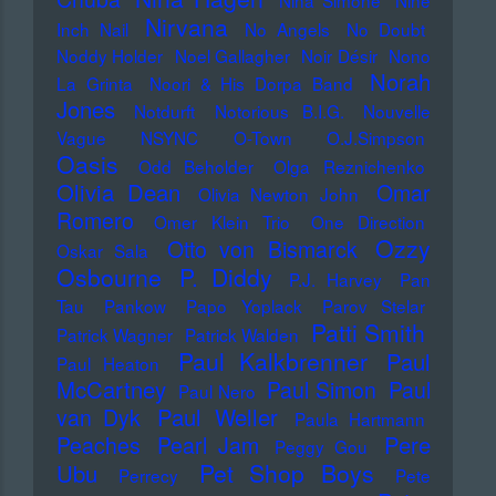
Nina Simone
Nine
Nirvana
Inch Nail
No Angels
No Doubt
Noddy Holder
Noel Gallagher
Noir Désir
Nono
Norah
La Grinta
Noori & His Dorpa Band
Jones
Notdurft
Notorious B.I.G.
Nouvelle
Vague
NSYNC
O-Town
O.J.Simpson
Oasis
Odd Beholder
Olga Reznichenko
Olivia Dean
Omar
Olivia Newton John
Romero
Omer Klein Trio
One Direction
Ozzy
Otto von Bismarck
Oskar Sala
Osbourne
P. Diddy
P.J. Harvey
Pan
Tau
Pankow
Papo Yoplack
Parov Stelar
Patti Smith
Patrick Wagner
Patrick Walden
Paul Kalkbrenner
Paul
Paul Heaton
McCartney
Paul Simon
Paul
Paul Nero
Paul Weller
van Dyk
Paula Hartmann
Pere
Peaches
Pearl Jam
Peggy Gou
Pet Shop Boys
Ubu
Perrecy
Pete