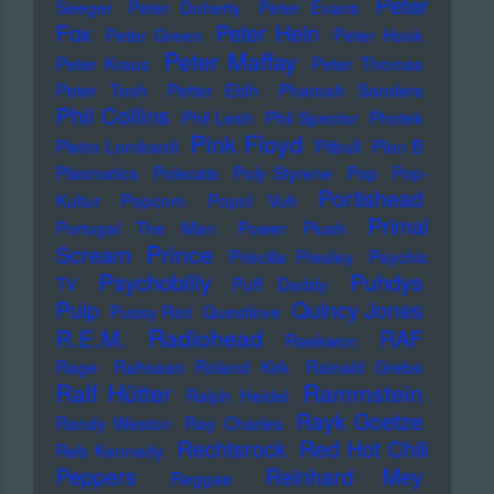
Peter
Seeger
Peter Doherty
Peter Evans
Fox
Peter Hein
Peter Green
Peter Hook
Peter Maffay
Peter Kraus
Peter Thomas
Peter Tosh
Petter Eldh
Pharoah Sanders
Phil Collins
Phil Lesh
Phil Spector
Photek
Pink Floyd
Pietro Lombardi
Pitbull
Plan B
Plasmatics
Polecats
Poly Styrene
Pop
Pop-
Portishead
Kultur
Popcorn
Popol Vuh
Primal
Portugal The Man
Power Plush
Prince
Scream
Priscilla Presley
Psychic
Psychobilly
Puhdys
TV
Puff Daddy
Pulp
Quincy Jones
Pussy Riot
Questlove
Radiohead
R.E.M.
RAF
Raekwon
Rage
Rahsaan Roland Kirk
Rainald Grebe
Ralf Hütter
Rammstein
Ralph Heidel
Rayk Goetze
Randy Weston
Ray Charles
Rechtsrock
Red Hot Chili
Reb Kennedy
Peppers
Reinhard Mey
Reggae