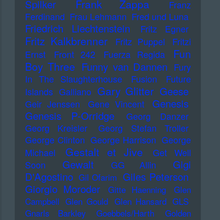
Frank Zappa
Spilker
Franz
Ferdinand
Frau Lehmann
Fred und Luna
Friedrich Liechtenstein
Fritz Egner
Fritz Kalkbrenner
Fritz Puppel
Fritzi
Fun
Ernst
Front 242
Fuerza Regida
Boy Three
Funny van Dannen
Fury
In The Slaughterhouse
Fusion
Future
Gary Glitter
Geese
Islands
Galliano
Genesis
Geir Jenssen
Gene Vincent
Genesis P-Orridge
Georg Danzer
Georg Kreisler
Georg Stefan Troller
George Clinton
George Harrison
George
Gestalt et Jive
Michael
Get Well
Gewalt
Gigi
Soon
GG Allin
D'Agostino
Giles Peterson
Gil Ofarim
Giorgio Moroder
Gitte Haenning
Glen
Campbell
Glen Gould
Glen Hansard
GLS
Gnarls Barkley
Goebbels/Harth
Golden