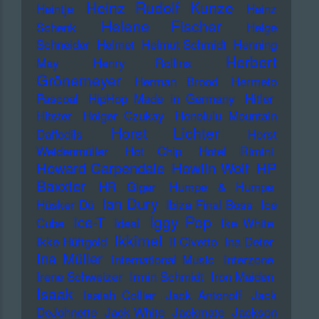
Heinz Rudolf Kunze
Heintje
Heinz
Helene Fischer
Schenk
Helge
Schneider
Helmet
Helmut Schmidt
Henning
Herbert
May
Henry Rollins
Grönemeyer
Herman Brood
Hermeto
Pascoal
HipHop Made in Germany
Hitler
Hitster
Holger Czukay
Honolulu Mountain
Horst Lichter
Daffodils
Horst
Weidenmüller
Hot Chip
Hotel Rimini
Howard Carpendale
Howlin Wolf
HP
Baxxter
HR Giger
Humpe & Humpe
Ian Dury
Hüsker Dü
Ibiza Final Boss
Ice
Iggy Pop
Ice-T
Cube
Ideal
Ike White
Ikkimel
Ikke Hüftgold
Il Civetto
Ina Deter
Ina Müller
International Music
Interzone
Irene Schweizer
Irmin Schmidt
Iron Maiden
Isaak
Isaiah Collier
Jack Antonoff
Jack
DeJohnette
Jack White
Jackmate
Jackson