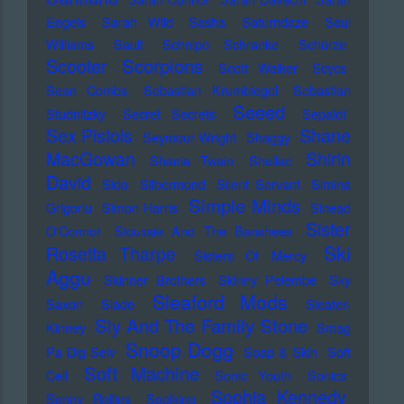
Engels
Sarah Wild
Sasha
Saturndaze
Saul
Williams
Sault
Schnipo Schranke
Schürze
Scorpions
Scooter
Scott Walker
Scycs
Sean Combs
Sebastian Krumbiegel
Sebastian
Seeed
Studnitzky
Secret Secrets
Sepalot
Sex Pistols
Shane
Seymour Wright
Shaggy
MacGowan
Shirin
Shania Twain
Shellac
David
Sido
Silbermond
Silent Servant
Simina
Simple Minds
Grigoriu
Simon Harris
Sinead
Sister
O'Connor
Siouxsie And The Banshees
Ski
Rosetta Tharpe
Sisters Of Mercy
Aggu
Skinner Brothers
Skinny Pelembe
Sky
Sleaford Mods
Saxon
Slade
Sleater-
Sly And The Family Stone
Kinney
Smag
Snoop Dogg
Pa Dig Selv
Soap & Skin
Soft
Soft Machine
Cell
Sonic Youth
Sonics
Sophia Kennedy
Sonny Rollins
Soolking