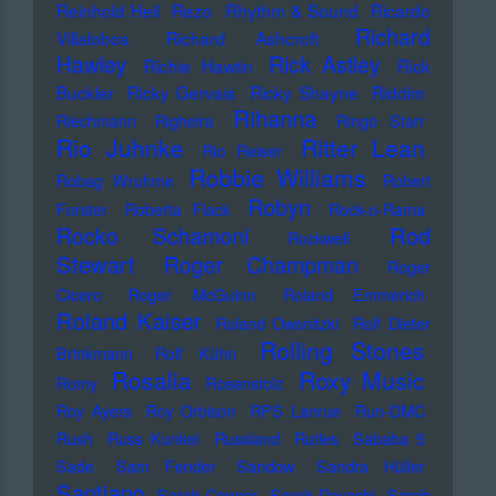
Reinhold Heil
Rezo
Rhythm & Sound
Ricardo
Richard
Villalobos
Richard Ashcroft
Hawley
Rick Astley
Richie Hawtin
Rick
Buckler
Ricky Gervais
Ricky Shayne
Riddim
Rihanna
Riechmann
Righeira
Ringo Starr
Rio Juhnke
Ritter Lean
Rio Reiser
Robbie Williams
Robag Wruhme
Robert
Robyn
Forster
Roberta Flack
Rock-o-Rama
Rod
Rocko Schamoni
Rockwell
Stewart
Roger Champman
Roger
Cicero
Roger McGuinn
Roland Emmerich
Roland Kaiser
Roland Owsnitzki
Rolf Dieter
Rolling Stones
Brinkmann
Rolf Kühn
Rosalia
Roxy Music
Romy
Rosenstolz
Roy Ayers
Roy Orbison
RPS Lanrue
Run-DMC
Rush
Russ Kunkel
Russland
Rutles
Sababa 5
Sade
Sam Fender
Sandow
Sandra Hüller
Santiano
Sarah Connor
Sarah Davachi
Sarah