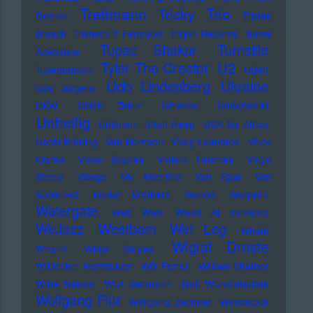
Trettmann
Trio
Tricky
Reznor
Tristan
Brusch
Tristwch Y Fenywod
Trojan Records
Tunde
Tupac Shakur
Turnstile
Adebimpe
U2
Tyler The Creator
Tuxedomoon
UB40
Udo Lindenberg
Ukraine
Udo Jürgens
UKW
Ulrich Tukur
Ultravox
Underworld
Unheilig
Unionen
Uriah Heep
USA for Africa
Uschi Brüning
Van Morrison
Vicky Leandros
Vince
Clarke
Vince Staples
Violent Femmes
Virgin
Steele
Visage
Viv Albertine
Von Spar
Von
Südenfed
Walker Brothers
Wanda
Warpaint
Watergate
Web Web
Weird Al Yankovic
Westbam
WeJazz
Wet Leg
Wham
Wiglaf Droste
Wham!
White Stripes
Wildecker Herzbuben
Will Ferrell
William Shatner
Willie Nelson
Wolf Biermann
Wolf Wondratschek
Wolfgang Flür
Wolfgang Zechner
Woodstock