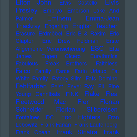
Elton John
Elvis
Elvis Costello
Presley
Embryo
Emerson Lake And
Eminem
Emma-Jean
Palmer
Thackray
English Teacher
Engerling
Erasure
Erdmöbel
Eric B & Rakim
Eric
Clapton
Eric Drew Feldman
Erste
ESC
Allgemeine Verunsicherung
Etta
James
Eugen Cicero
Eurythmics
Fabulous Freak Brothers
Faithless
Falco
Family
Farce
Farin Urlaub
Fat
White Family
Fatboy Slim
Fats Domino
Fehlfarben
Feist
Fever Ray
Fil
Fine
Flake
Flea
Young Cannibals
FINK
Fler
Fleetwood Mac
Florian
Schneider
Florian Silbereisen
Foo Fighters
Fontaines DC
Fran
Lebowitz
Frank Farian
Frank Laufenberg
Frank Sinatra
Frank
Frank Ocean