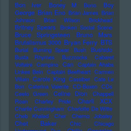
Bon Iver
Boney M
Boy
Bono
Brian Eno
George
Brian James
Brian
Johnson
Brian Wilson
Brickhead
Britney Spears
Broken Social Scene
Bruce Springsteen
Bruno Mars
Bryan Ferry
BTS
Brutalismus 3000
Bushido
Burial
Burning Spear
Bush
Busta Rhymes
Buzzcocks
Cabaret
Can
Voltaire
Campino
Captain Ahabs
Linkes Bein
Captain Beefheart
Carmen
Carole King
Villain
Cassiber
Cate Le
Bon
Caterina Valente
CD-Boxen
CDs
Celine Dion
Ceelo Green
Chappell
Charli XCX
Roan
Charley Pride
Charlie Cunningham
Charlotte De Witte
Cheb Khaled
Cher
Cherno Jobatey
Chet Baker
Chic
Chicago
Chilly Gonzales
Underground Duo