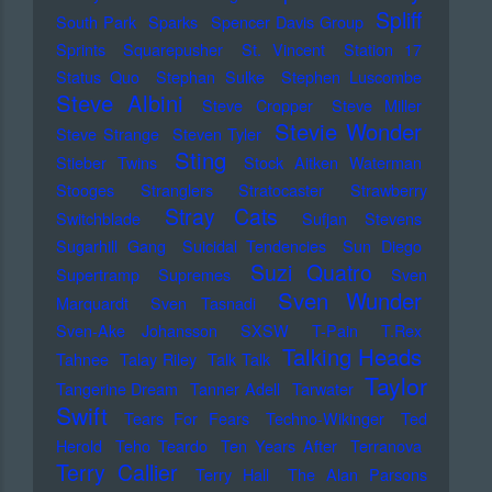
Spliff
South Park
Sparks
Spencer Davis Group
Sprints
Squarepusher
St. Vincent
Station 17
Status Quo
Stephan Sulke
Stephen Luscombe
Steve Albini
Steve Cropper
Steve Miller
Stevie Wonder
Steve Strange
Steven Tyler
Sting
Stieber Twins
Stock Aitken Waterman
Stooges
Stranglers
Stratocaster
Strawberry
Stray Cats
Switchblade
Sufjan Stevens
Sugarhill Gang
Suicidal Tendencies
Sun Diego
Suzi Quatro
Supertramp
Supremes
Sven
Sven Wunder
Marquardt
Sven Tasnadi
Sven-Ake Johansson
SXSW
T-Pain
T.Rex
Talking Heads
Tahnee
Talay Riley
Talk Talk
Taylor
Tangerine Dream
Tanner Adell
Tarwater
Swift
Tears For Fears
Techno-Wikinger
Ted
Herold
Teho Teardo
Ten Years After
Terranova
Terry Callier
Terry Hall
The Alan Parsons