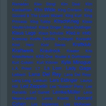
Ramadan
KIev Stingl
KIm Deal
KIm
KIm Wilde
Kardashian
KIng Crimson
KIng
Gizzard & The Lizard Wizard
KIng Kurt
KIng
KItschKrieg
Princess
KIng Tubby
Klaas
Heufer-Umlauf
Klaus Dinger
Klaus Doldinger
Klez.e
Klaus Lage
Klaus Schulze
KMD
Kneecap
Koefte DeVille
Kollegah
Kompakt
Kraftklub
Kool Herc
Kool Savas
Kraftwerk
Krautrock
Kreator
Kris
Kristofferson
KRS-One
Kruder & Dorfmeister
Kylie Minogue
Kurt Cobain
Kurt Krömer
Lady Gaga
La Lom
L.A. Priest
L7
Lana Del Rey
Laibach
Lana Del Reyy
Lars Eidinger
Lang Lang
Lankum
Lauryn
Led Zeppelin
Hill
Lee "Scratch" Perry
Lee
Lemke/Müller
Ranaldo
Leif Garrett
Lena
Leonard
Meyer-Landrut
Lenny Kravitz
Cohen
Les Impremes
Les McKeown