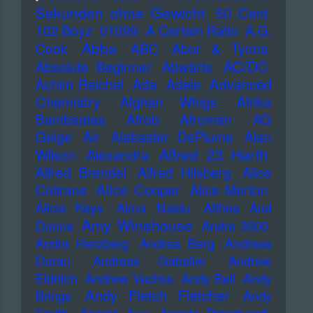
Sekunden ohne Gewicht
50 Cent
102 Boyz
01099
A Certain Ratio
A.G.
Abba
Cook
ABC
Abor & Tynna
AC/DC
Absolute Beginner
Abwärts
Advanced
Achim Reichel
Ada
Adele
Chemistry
Afghan Whigs
Afrika
Bambaataa
Afrob
Afroman
AG
Geige
Air
Alabaster DePlume
Alan
Alfred 23 Harth
Wilson
Alexandra
Alfred Brendel
Alfred Hilsberg
Alice
Alice Cooper
Coltrane
Alice Merton
Alicia Keys
Alma Naidu
Althea And
Amy Winehouse
Donna
Andre 3000
Andre Herzberg
Andrea Berg
Andreas
Dorau
Andreas Gabalier
Andrew
Eldritch
Andrew Vachss
Andy Bell
Andy
Andy Fletch Fletcher
Brings
Andy