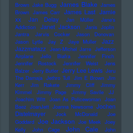
James Blake
Brown
Jake Bugg
James
James Last
Jamie
Brown
James Carr
xx
Jan Delay
Jan Müller
Jane's
Janet Jackson
Addiction
Janis Joplin
Jantra
Jarvis Cocker
Jason Donovan
Jazz
Jason Lytle
Jay Z
Jaye Muller
Jazzmatazz
Jean-Michel Jarre
Jefferson
Airplane
Jello Biafra
Jennifer Finch
Jennifer Rostock
Jennifer Weist
Jens
Jerry Lee Lewis
Balzer
Jerry Butler
Jeru
The Damaja
Jethro Tull
Jim E Brown
Jim
Kerr
Jim Rakete
Jimmy Cliff
Jimmy
Kimmel
Jimmy Page
Jimmy Savile
JJ
Joachim Witt
Joan As Policewoman
Joan
Jochen
Baez
JoanJett
Joanna Newsome
Distelmayer
Jock McDonald
Joe
Joe Jackson
Goddard
Joe Meek
Joey
John Cale
Kelly
John Cage
John