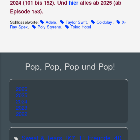
2024 (101 bis 152). Und
hier
alles ab 2025 (ab
Episode 153).
Schlüsselworte:
Adele
,
Taylor Swift
,
Coldplay
,
X-
Ray Spex
,
Poly Styrene
,
Tokio Hotel
Pop, Pop, Pop und Pop!
2026
2025
2024
2023
2022
40
Sweat & Tears
!K7
11 Freunde