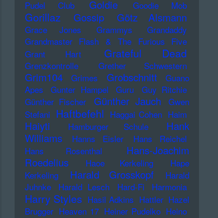
Goldie
Pudel Club
Goodie Mob
Gorillaz
Gossip
Götz Alsmann
Grace Jones
Grammys
Grandaddy
Grandmaster Flash & The Furious Five
Grateful Dead
Grant Hart
Grenzkontrolle
Grether Schwestern
Grim104
Grobschnitt
Grimes
Guano
Apes
Gunter Hampel
Guru
Guy Ritchie
Günther Jauch
Günther Fischer
Gwen
Haftbefehl
Stefani
Haggai Cohen
Haim
Haiyti
Hank
Hamburger Schule
Williams
Hanns Eisler
Hans Reichel
Hans-Joachim
Hans Rosenthal
Roedelius
Haoe Kerkeling
Hape
Harald Grosskopf
Kerkeling
Harald
Juhnke
Harald Lesch
Hard-Fi
Harmonia
Harry Styles
Hasil Adkins
Hattler
Hazel
Brugger
Heaven 17
Heiner Pudelko
Heino