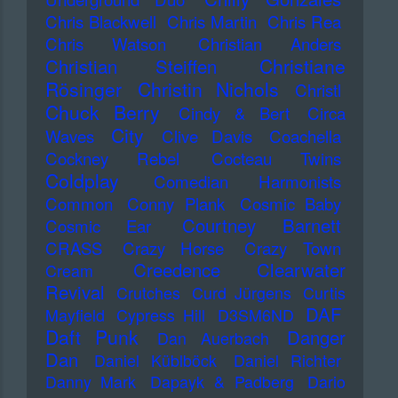
Chris Blackwell
Chris Martin
Chris Rea
Chris Watson
Christian Anders
Christiane
Christian Steiffen
Rösinger
Christin Nichols
Christl
Chuck Berry
Cindy & Bert
Circa
City
Waves
Clive Davis
Coachella
Cockney Rebel
Cocteau Twins
Coldplay
Comedian Harmonists
Common
Conny Plank
Cosmic Baby
Courtney Barnett
Cosmic Ear
CRASS
Crazy Horse
Crazy Town
Creedence Clearwater
Cream
Revival
Crutches
Curd Jürgens
Curtis
DAF
Mayfield
Cypress Hill
D3SM6ND
Daft Punk
Danger
Dan Auerbach
Dan
Daniel Küblböck
Daniel Richter
Danny Mark
Dapayk & Padberg
Dario