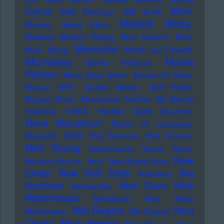
Cyrus
Mine
Mille Petrozza
Milli Vanilli
Moby
Mittekill
Ministry
Missy Elliott
Moderat
Modern Talking
Moe Jacksch
Mois
Moonriivr
Mola
Moog
Moritz von Oswald
Morrissey
Moses
Morton Feldman
Pelham
Motor Boys Motor
Mouse On Mars
Mozart
MTV
Muddy Waters
Muff Potter
Muppet Show
Münchener Freiheit
My Bloody
Valentine
N.W.A.
Naddel
Nadin Deventer
Nana Mouskouri
Nation Of Language
Nazareth
NDW
Neil Diamond
Neil Tennant
Neil Young
Nekromantix
Nemo
Nena
New
Nervous Norvus
Neu!
New Model Army
Order
New York Dolls
Nia
Newcleus
Nick
Archives
Nick Cave
Nichtseattle
Waterhouse
Nickelback
Nico
Nikko
Nile Rogers
Nina
Weidemann
Nils Keppel
Nina Hagen
Chuba