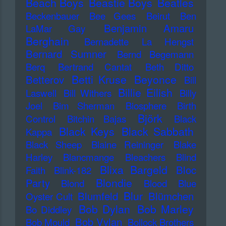
Beach Boys
Beastie Boys
Beatles
Beckenbauer
Bee Gees
Beirut
Ben
Benjamin Amaru
LaMar Gay
Berghain
Bernadette La Hengst
Bernard Sumner
Bernd Begemann
Berq
Bertrand Cantat
Beth Ditto
Betti Kruse
Beyonce
Betterov
Bill
Billie Eilish
Laswell
Bill Withers
Billy
Joel
Bim Sherman
Biosphere
Birth
Björk
Control
Bitchin Bajas
Black
Black Keys
Black Sabbath
Kappa
Black Sheep
Blaine Reininger
Blake
Harley
Blancmange
Bleachers
Blind
Blixa Bargeld
Bloc
Faith
Blink-182
Blondie
Party
Blond
Blood
Blue
Blur
Blumfeld
Blümchen
Oyster Cult
Bob Dylan
Bob Marley
Bo Diddley
Bob Vylan
Bob Mould
Bollock Brothers