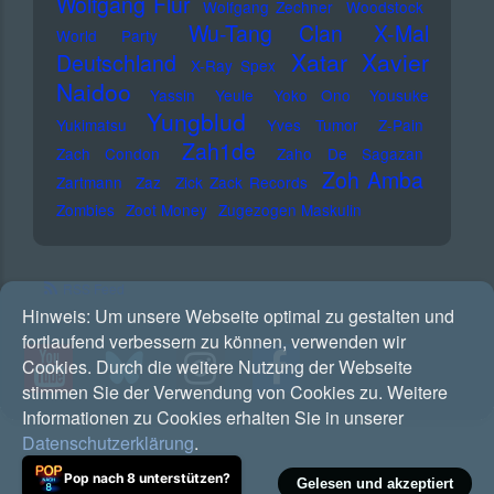
Wolfgang Flür
Wolfgang Zechner
Woodstock
Wu-Tang Clan
X-Mal
World Party
Xatar
Xavier
Deutschland
X-Ray Spex
Naidoo
Yassin
Yeule
Yoko Ono
Yousuke
Yungblud
Yukimatsu
Yves Tumor
Z-Pain
Zah1de
Zach Condon
Zaho De Sagazan
Zoh Amba
Zartmann
Zaz
Zick Zack Records
Zombies
Zoot Money
Zugezogen Maskulin
RSS Feed
Hinweis:
Um unsere Webseite optimal zu gestalten und
fortlaufend verbessern zu können, verwenden wir
Cookies. Durch die weitere Nutzung der Webseite
stimmen Sie der Verwendung von Cookies zu. Weitere
Informationen zu Cookies erhalten Sie in unserer
Datenschutzerklärung
.
Pop nach 8 unterstützen?
Gelesen und akzeptiert