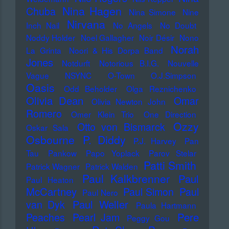
Nina Hagen
Chuba
Nina Simone
Nine
Nirvana
Inch Nail
No Angels
No Doubt
Noddy Holder
Noel Gallagher
Noir Désir
Nono
Norah
La Grinta
Noori & His Dorpa Band
Jones
Notdurft
Notorious B.I.G.
Nouvelle
Vague
NSYNC
O-Town
O.J.Simpson
Oasis
Odd Beholder
Olga Reznichenko
Olivia Dean
Omar
Olivia Newton John
Romero
Omer Klein Trio
One Direction
Ozzy
Otto von Bismarck
Oskar Sala
Osbourne
P. Diddy
P.J. Harvey
Pan
Tau
Pankow
Papo Yoplack
Parov Stelar
Patti Smith
Patrick Wagner
Patrick Walden
Paul Kalkbrenner
Paul
Paul Heaton
McCartney
Paul Simon
Paul
Paul Nero
Paul Weller
van Dyk
Paula Hartmann
Pere
Peaches
Pearl Jam
Peggy Gou