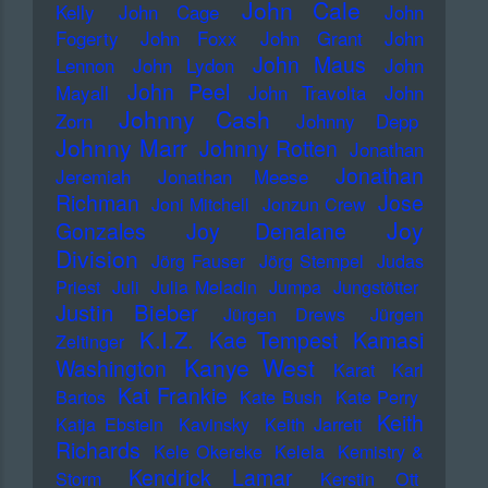
John Cale
Kelly
John Cage
John
Fogerty
John Foxx
John Grant
John
John Maus
Lennon
John Lydon
John
John Peel
Mayall
John Travolta
John
Johnny Cash
Zorn
Johnny Depp
Johnny Marr
Johnny Rotten
Jonathan
Jonathan
Jeremiah
Jonathan Meese
Richman
Jose
Joni Mitchell
Jonzun Crew
Joy
Gonzales
Joy Denalane
Division
Jörg Fauser
Jörg Stempel
Judas
Priest
Juli
Julia Meladin
Jumpa
Jungstötter
Justin Bieber
Jürgen Drews
Jürgen
K.I.Z.
Kae Tempest
Kamasi
Zeltinger
Kanye West
Washington
Karat
Karl
Kat Frankie
Bartos
Kate Bush
Kate Perry
Keith
Katja Ebstein
Kavinsky
Keith Jarrett
Richards
Kele Okereke
Kelela
Kemistry &
Kendrick Lamar
Storm
Kerstin Ott