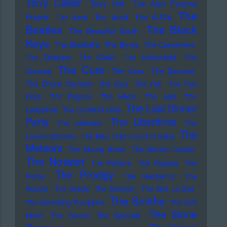
Terry Callier
Terry Hall
The Alan Parsons
The
Project
The Arcs
The Avicii
The B-52s
Beatles
The Black
The Beautiful South
Keys
The Bluebells
The Byrds
The Carpenters
The Champs
The Clash
The Colourfield
The
The Cure
Cramps
The Curs
The Damned
The Divine Comedy
The Eels
The Fall
The Five
Keys
The Fugees
The Hives
The Jam
The
The Last Dinner
Ladybirds
The Lambrini Girls
Party
The Libertines
The Lathums
The
The
Louvin Brothers
The Man They Could'nt Hang
Meteors
The Moody Blues
The Murder Capital
The Notwist
The Platters
The Pogues
The
The Prodigy
Police
The Residents
The
Routes
The Seeds
The Selecter
The Sha La Das
The Smiths
The Smashing Pumpkins
The Soft
The Stone
Moon
The Sound
The Specials