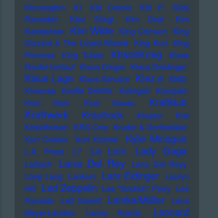
Khruangbin
KI
KId Creole
KId P.
KIda
Ramadan
KIev Stingl
KIm Deal
KIm
KIm Wilde
Kardashian
KIng Crimson
KIng
Gizzard & The Lizard Wizard
KIng Kurt
KIng
KItschKrieg
Princess
KIng Tubby
Klaas
Heufer-Umlauf
Klaus Dinger
Klaus Doldinger
Klez.e
Klaus Lage
Klaus Schulze
KMD
Kneecap
Koefte DeVille
Kollegah
Kompakt
Kraftklub
Kool Herc
Kool Savas
Kraftwerk
Krautrock
Kreator
Kris
Kristofferson
KRS-One
Kruder & Dorfmeister
Kylie Minogue
Kurt Cobain
Kurt Krömer
Lady Gaga
La Lom
L.A. Priest
L7
Lana Del Rey
Laibach
Lana Del Reyy
Lars Eidinger
Lang Lang
Lankum
Lauryn
Led Zeppelin
Hill
Lee "Scratch" Perry
Lee
Lemke/Müller
Ranaldo
Leif Garrett
Lena
Leonard
Meyer-Landrut
Lenny Kravitz