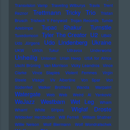
Transvision Vamp
Traveling Wilburys
Travis
Trent
Trettmann
Trio
Tricky
Reznor
Tristan
Brusch
Tristwch Y Fenywod
Trojan Records
Tunde
Tupac Shakur
Turnstile
Adebimpe
U2
Tyler The Creator
Tuxedomoon
UB40
Udo Lindenberg
Ukraine
Udo Jürgens
UKW
Ulrich Tukur
Ultravox
Underworld
Unheilig
Unionen
Uriah Heep
USA for Africa
Uschi Brüning
Van Morrison
Vicky Leandros
Vince
Clarke
Vince Staples
Violent Femmes
Virgin
Steele
Visage
Viv Albertine
Von Spar
Von
Südenfed
Walker Brothers
Wanda
Warpaint
Watergate
Web Web
Weird Al Yankovic
Westbam
WeJazz
Wet Leg
Wham
Wiglaf Droste
Wham!
White Stripes
Wildecker Herzbuben
Will Ferrell
William Shatner
Willie Nelson
Wolf Biermann
Wolf Wondratschek