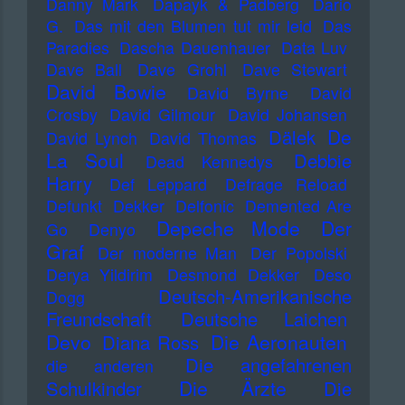
Danny Mark
Dapayk & Padberg
Dario
G.
Das mit den Blumen tut mir leid
Das
Paradies
Dascha Dauenhauer
Data Luv
Dave Ball
Dave Grohl
Dave Stewart
David Bowie
David Byrne
David
Crosby
David Gilmour
David Johansen
De
Dälek
David Lynch
David Thomas
La Soul
Debbie
Dead Kennedys
Harry
Def Leppard
Defrage Reload
Defunkt
Dekker
Delfonic
Demented Are
Depeche Mode
Der
Go
Denyo
Graf
Der moderne Man
Der Popolski
Derya Yildirim
Desmond Dekker
Deso
Deutsch-Amerikanische
Dogg
Freundschaft
Deutsche Laichen
Devo
Die Aeronauten
Diana Ross
Die angefahrenen
die anderen
Die Ärzte
Schulkinder
Die