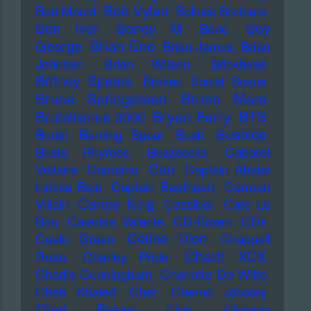
Bob Vylan
Bob Mould
Bollock Brothers
Bon Iver
Boney M
Boy
Bono
Brian Eno
George
Brian James
Brian
Johnson
Brian Wilson
Brickhead
Britney Spears
Broken Social Scene
Bruce Springsteen
Bruno Mars
Bryan Ferry
BTS
Brutalismus 3000
Bushido
Burial
Burning Spear
Bush
Busta Rhymes
Buzzcocks
Cabaret
Can
Voltaire
Campino
Captain Ahabs
Linkes Bein
Captain Beefheart
Carmen
Carole King
Villain
Cassiber
Cate Le
Bon
Caterina Valente
CD-Boxen
CDs
Celine Dion
Ceelo Green
Chappell
Charli XCX
Roan
Charley Pride
Charlie Cunningham
Charlotte De Witte
Cheb Khaled
Cher
Cherno Jobatey
Chet Baker
Chic
Chicago