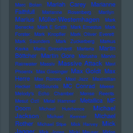
Mariah Carey
Marianne
Marc Bolan
Faithfull
Marianne Rosenberg
Marilyn
Marius Müller-Westernhagen
Mark
Benecke
Mark E Smith
Mark Ernestus
Mark
Forster
Mark Knopfler
Mark Oliver Everett
Mark Saunders
Mark Zuckerberg
Markus
Martin
Kavka
Marlo Grosshardt
Marteria
Martin Gore
Böttcher
Marusha
Marvin
Massive Attack
Rainwater
Massiv
Mavi
Max Goldt
Max
Phoenix
Max Giesinger
Herre
Max Romeo
Maxi Jazz
Maximilian
MC Conrad
Hecker
MBSounds
Meese
Melody's Echo Chamber
Mense Reents
Metallica
MF
Mesut Özil
Metal Hammer
Michael
Doom
Michael Hutchence
Jackson
Michael
Michael Kemner
Mick
Rother
Michael Stipe
Mick Harvey
Jagger
Mick Jones
Micki Meuser
Midge