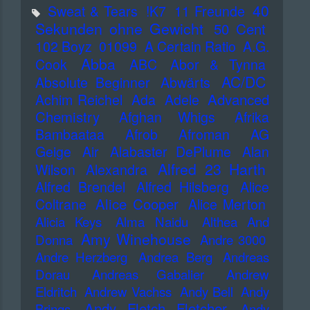
40
Sweat & Tears
!K7
11 Freunde
Sekunden ohne Gewicht
50 Cent
102 Boyz
01099
A Certain Ratio
A.G.
Abba
Cook
ABC
Abor & Tynna
AC/DC
Absolute Beginner
Abwärts
Advanced
Achim Reichel
Ada
Adele
Chemistry
Afghan Whigs
Afrika
Bambaataa
Afrob
Afroman
AG
Geige
Air
Alabaster DePlume
Alan
Alfred 23 Harth
Wilson
Alexandra
Alfred Brendel
Alfred Hilsberg
Alice
Alice Cooper
Coltrane
Alice Merton
Alicia Keys
Alma Naidu
Althea And
Amy Winehouse
Donna
Andre 3000
Andre Herzberg
Andrea Berg
Andreas
Dorau
Andreas Gabalier
Andrew
Eldritch
Andrew Vachss
Andy Bell
Andy
Andy Fletch Fletcher
Brings
Andy