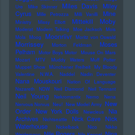
Miles Davis
Miley
Ure
Mike Skinner
Cyrus
Mine
Mille Petrozza
Milli Vanilli
Moby
Mittekill
Ministry
Missy Elliott
Moderat
Modern Talking
Moe Jacksch
Mois
Moonriivr
Mola
Moog
Moritz von Oswald
Morrissey
Moses
Morton Feldman
Pelham
Motor Boys Motor
Mouse On Mars
Mozart
MTV
Muddy Waters
Muff Potter
Muppet Show
Münchener Freiheit
My Bloody
Valentine
N.W.A.
Naddel
Nadin Deventer
Nana Mouskouri
Nation Of Language
Nazareth
NDW
Neil Diamond
Neil Tennant
Neil Young
Nekromantix
Nemo
Nena
New
Nervous Norvus
Neu!
New Model Army
Order
New York Dolls
Nia
Newcleus
Nick
Archives
Nick Cave
Nichtseattle
Waterhouse
Nickelback
Nico
Nikko
Nile Rogers
Nina
Weidemann
Nils Keppel