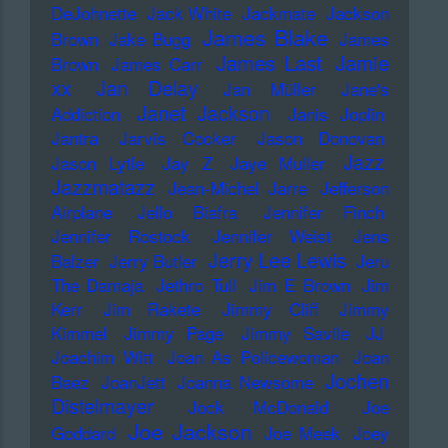
DeJohnette
Jack White
Jackmate
Jackson
James Blake
Brown
Jake Bugg
James
James Last
Jamie
Brown
James Carr
xx
Jan Delay
Jan Müller
Jane's
Janet Jackson
Addiction
Janis Joplin
Jantra
Jarvis Cocker
Jason Donovan
Jazz
Jason Lytle
Jay Z
Jaye Muller
Jazzmatazz
Jean-Michel Jarre
Jefferson
Airplane
Jello Biafra
Jennifer Finch
Jennifer Rostock
Jennifer Weist
Jens
Jerry Lee Lewis
Balzer
Jerry Butler
Jeru
The Damaja
Jethro Tull
Jim E Brown
Jim
Kerr
Jim Rakete
Jimmy Cliff
Jimmy
Kimmel
Jimmy Page
Jimmy Savile
JJ
Joachim Witt
Joan As Policewoman
Joan
Jochen
Baez
JoanJett
Joanna Newsome
Distelmayer
Jock McDonald
Joe
Joe Jackson
Goddard
Joe Meek
Joey