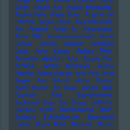
Smith
Angela Aux
Angelo Branduardi
Angine de
Angelo Kelly
Angie Stone
Poitrine
Angus Stone
Anja Schneider
Ann Peebles
AnNa R.
Annahstasia
Anne Will
Annenmaykantereit
Annie
Lennox
Anreas Gabalier
Antilopen
Aphex Twin
Gang
Anton Karras
Apsilon
Aphrodite
Arca
Arcade Fire
Archive
Arctic Monkeys
Aretha
Franklin
Ariana Grande
Ariel Pink
Arnd
Zeigler
Arno Schmitt
Arthur Gunter
Azure Ray
Astrid Sonne
Axl Rose
Azymuth
Ätna
Babyshambles
Balbina
Backstreet Boys
Bad Bunny
Bananarama
BAP
Bamboo Artists
Barbara Schöneberger
Barenaked
Ladies
Basia Bulat
Bassdee
Baxter