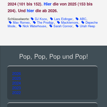
2024 (101 bis 152).
Hier
die von 2025 (153 bis
204). Und
hier
die ab 2026.
Schlüsselworte:
DJ Koze
,
Lars Eidinger
,
ABC
,
Max Romeo
,
The Prodigy
,
Macklemore
,
Depeche
Mode
,
Nick Waterhouse
,
Sarah Connor
,
Uriah Heep
Pop, Pop, Pop und Pop!
2026
2025
2024
2023
2022