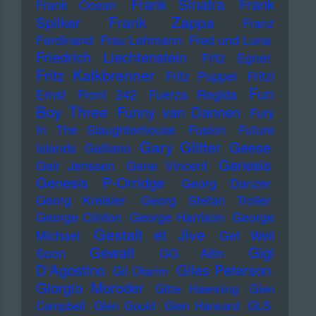
Frank Sinatra
Frank
Frank Ocean
Frank Zappa
Spilker
Franz
Ferdinand
Frau Lehmann
Fred und Luna
Friedrich Liechtenstein
Fritz Egner
Fritz Kalkbrenner
Fritz Puppel
Fritzi
Fun
Ernst
Front 242
Fuerza Regida
Boy Three
Funny van Dannen
Fury
In The Slaughterhouse
Fusion
Future
Gary Glitter
Geese
Islands
Galliano
Genesis
Geir Jenssen
Gene Vincent
Genesis P-Orridge
Georg Danzer
Georg Kreisler
Georg Stefan Troller
George Clinton
George Harrison
George
Gestalt et Jive
Michael
Get Well
Gewalt
Gigi
Soon
GG Allin
D'Agostino
Giles Peterson
Gil Ofarim
Giorgio Moroder
Gitte Haenning
Glen
Campbell
Glen Gould
Glen Hansard
GLS