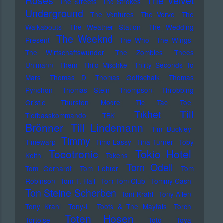
Roses
The Velvet
The Streets
The Strokes
Underground
The Ventures
The Verve
The
Walkabouts
The Weather Station
The Wedding
The Weeknd
Present
The Who
The Wings
The Wirtschaftswunder
The Zombies
Thees
Uhlmann
Them
Thilo Mischke
Thirty Seconds To
Mars
Thomas D
Thomas Gottschalk
Thomas
Pynchon
Thomas Stein
Thompson
Throbbing
Gristle
Thurston Moore
Tic Tac Toe
Till
Tikhet
Tiefbasskommando TBK
Brönner
Till Lindemann
Tim Buckley
Timmy
Timewarp
Timo Lassy
Tina Turner
Toby
Tocotronic
Tokio Hotel
Keith
Tokens
Tom Odell
Tom Gerhardt
Tom Lehrer
Tom
Robinson
Tom T. Hall
Tom Tom Club
Tommy Cash
Ton Steine Scherben
Toni Krahl
Tony Allen
Tony Krahl
Tony-L
Toots & The Maytals
Torch
Toten Hosen
Tortoise
Toto
Toya