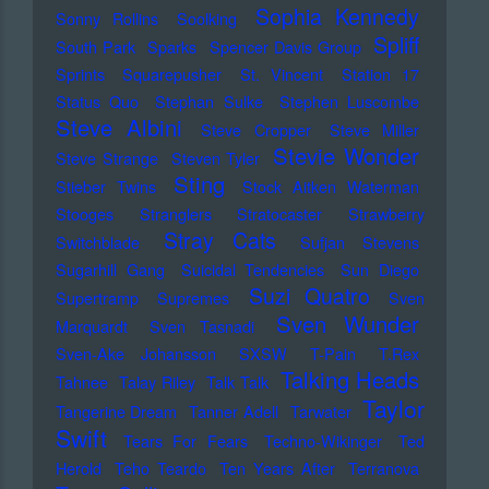
Sophia Kennedy
Sonny Rollins
Soolking
Spliff
South Park
Sparks
Spencer Davis Group
Sprints
Squarepusher
St. Vincent
Station 17
Status Quo
Stephan Sulke
Stephen Luscombe
Steve Albini
Steve Cropper
Steve Miller
Stevie Wonder
Steve Strange
Steven Tyler
Sting
Stieber Twins
Stock Aitken Waterman
Stooges
Stranglers
Stratocaster
Strawberry
Stray Cats
Switchblade
Sufjan Stevens
Sugarhill Gang
Suicidal Tendencies
Sun Diego
Suzi Quatro
Supertramp
Supremes
Sven
Sven Wunder
Marquardt
Sven Tasnadi
Sven-Ake Johansson
SXSW
T-Pain
T.Rex
Talking Heads
Tahnee
Talay Riley
Talk Talk
Taylor
Tangerine Dream
Tanner Adell
Tarwater
Swift
Tears For Fears
Techno-Wikinger
Ted
Herold
Teho Teardo
Ten Years After
Terranova