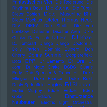
Fantastischen Vier
Die Regierung
Die
Die Sterne
Rhythmus Boys
Die Türen
Dieter Maschine Birr
Dieter Bohlen
Dieter Thomas Heck
Dieter Moebius
DiIV
DIKKA
Dire Straits
Dirk von
Lowtzow
Disarstar
Disaster Area
Dixie
DJ Koze
DJ Hell
Chicks
DJ Fetisch
DJ Tomcraft
Django Django
Doctorella
Dolly Parton
Dominik Eulberg
Don
Donna Summer
Cherry
Dopplereffekt
Dr Dre
DPP
Dota
Dr Demento
Dr
John
Dr Motte
Drake
DSDS
Duane
Eddy
Dub Spencer & Trance Hill
Duke
Ellington
Duke Pearson
Duke Reid
Ed Sheeran
Eagles
Dusty Springfield
Eddie Murphy
Eddie Vedder
Eden
Einstürzende
Golan
Editors
Neubauten
Electric Light Orchestra