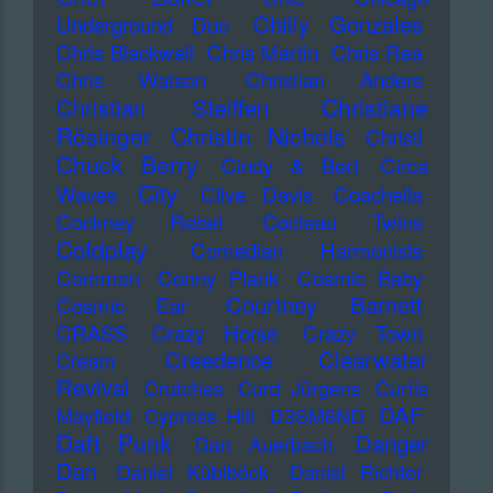
Chilly Gonzales
Underground Duo
Chris Blackwell
Chris Martin
Chris Rea
Chris Watson
Christian Anders
Christiane
Christian Steiffen
Rösinger
Christin Nichols
Christl
Chuck Berry
Cindy & Bert
Circa
City
Waves
Clive Davis
Coachella
Cockney Rebel
Cocteau Twins
Coldplay
Comedian Harmonists
Common
Conny Plank
Cosmic Baby
Courtney Barnett
Cosmic Ear
CRASS
Crazy Horse
Crazy Town
Creedence Clearwater
Cream
Revival
Crutches
Curd Jürgens
Curtis
DAF
Mayfield
Cypress Hill
D3SM6ND
Daft Punk
Danger
Dan Auerbach
Dan
Daniel Küblböck
Daniel Richter