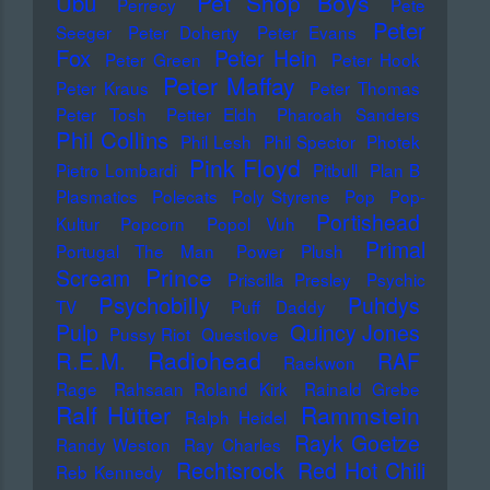
Pet Shop Boys
Ubu
Perrecy
Pete
Peter
Seeger
Peter Doherty
Peter Evans
Fox
Peter Hein
Peter Green
Peter Hook
Peter Maffay
Peter Kraus
Peter Thomas
Peter Tosh
Petter Eldh
Pharoah Sanders
Phil Collins
Phil Lesh
Phil Spector
Photek
Pink Floyd
Pietro Lombardi
Pitbull
Plan B
Plasmatics
Polecats
Poly Styrene
Pop
Pop-
Portishead
Kultur
Popcorn
Popol Vuh
Primal
Portugal The Man
Power Plush
Prince
Scream
Priscilla Presley
Psychic
Psychobilly
Puhdys
TV
Puff Daddy
Pulp
Quincy Jones
Pussy Riot
Questlove
Radiohead
R.E.M.
RAF
Raekwon
Rage
Rahsaan Roland Kirk
Rainald Grebe
Ralf Hütter
Rammstein
Ralph Heidel
Rayk Goetze
Randy Weston
Ray Charles
Rechtsrock
Red Hot Chili
Reb Kennedy