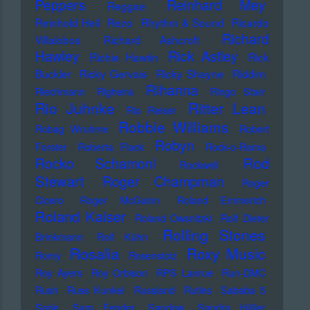
Peppers
Reinhard Mey
Reggae
Reinhold Heil
Rezo
Rhythm & Sound
Ricardo
Richard
Villalobos
Richard Ashcroft
Hawley
Rick Astley
Richie Hawtin
Rick
Buckler
Ricky Gervais
Ricky Shayne
Riddim
Rihanna
Riechmann
Righeira
Ringo Starr
Rio Juhnke
Ritter Lean
Rio Reiser
Robbie Williams
Robag Wruhme
Robert
Robyn
Forster
Roberta Flack
Rock-o-Rama
Rod
Rocko Schamoni
Rockwell
Stewart
Roger Champman
Roger
Cicero
Roger McGuinn
Roland Emmerich
Roland Kaiser
Roland Owsnitzki
Rolf Dieter
Rolling Stones
Brinkmann
Rolf Kühn
Rosalia
Roxy Music
Romy
Rosenstolz
Roy Ayers
Roy Orbison
RPS Lanrue
Run-DMC
Rush
Russ Kunkel
Russland
Rutles
Sababa 5
Sade
Sam Fender
Sandow
Sandra Hüller