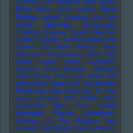
Elon Musk
Electronic
Ella Fitzgerald
Elton John
Elvis
Elvis Costello
Presley
Embryo
Emerson Lake And
Eminem
Emma-Jean
Palmer
Thackray
English Teacher
Engerling
Erasure
Erdmöbel
Eric B & Rakim
Eric
Clapton
Eric Drew Feldman
Erste
ESC
Allgemeine Verunsicherung
Etta
James
Eugen Cicero
Eurythmics
Fabulous Freak Brothers
Faithless
Falco
Family
Farce
Farin Urlaub
Fat
White Family
Fatboy Slim
Fats Domino
Fehlfarben
Feist
Fever Ray
Fil
Fine
Flake
Flea
Young Cannibals
FINK
Fler
Fleetwood Mac
Florian
Schneider
Florian Silbereisen
Foo Fighters
Fontaines DC
Fran
Lebowitz
Frank Farian
Frank Laufenberg