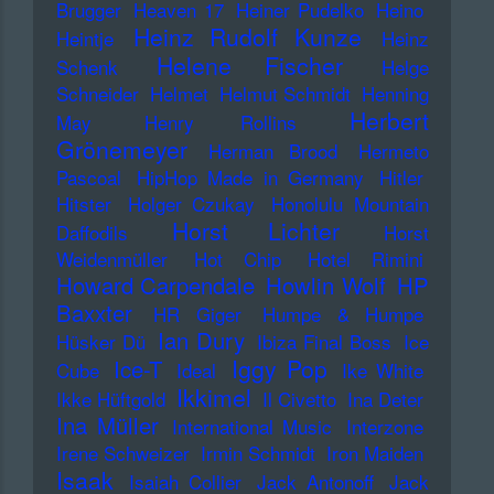
Brugger
Heaven 17
Heiner Pudelko
Heino
Heinz Rudolf Kunze
Heintje
Heinz
Helene Fischer
Schenk
Helge
Schneider
Helmet
Helmut Schmidt
Henning
Herbert
May
Henry Rollins
Grönemeyer
Herman Brood
Hermeto
Pascoal
HipHop Made in Germany
Hitler
Hitster
Holger Czukay
Honolulu Mountain
Horst Lichter
Daffodils
Horst
Weidenmüller
Hot Chip
Hotel Rimini
Howard Carpendale
Howlin Wolf
HP
Baxxter
HR Giger
Humpe & Humpe
Ian Dury
Hüsker Dü
Ibiza Final Boss
Ice
Iggy Pop
Ice-T
Cube
Ideal
Ike White
Ikkimel
Ikke Hüftgold
Il Civetto
Ina Deter
Ina Müller
International Music
Interzone
Irene Schweizer
Irmin Schmidt
Iron Maiden
Isaak
Isaiah Collier
Jack Antonoff
Jack