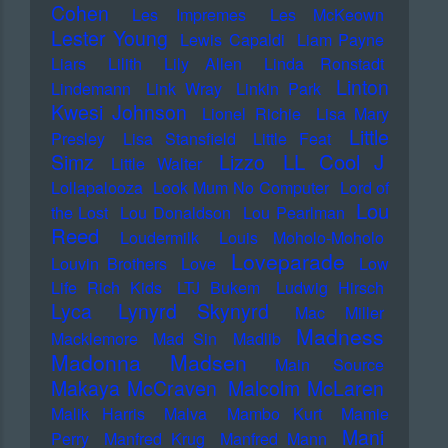
Cohen
Les Impremes
Les McKeown
Lester Young
Lewis Capaldi
Liam Payne
Liars
Lilith
Lily Allen
Linda Ronstadt
Linton
Lindemann
Link Wray
Linkin Park
Kwesi Johnson
Lionel Richie
Lisa Mary
Little
Presley
Lisa Stansfield
Little Feat
LL Cool J
Simz
Lizzo
Little Walter
Lollapalooza
Look Mum No Computer
Lord of
Lou
the Lost
Lou Donaldson
Lou Pearlman
Reed
Loudermilk
Louis Moholo-Moholo
Loveparade
Louvin Brothers
Love
Low
Life Rich Kids
LTJ Bukem
Ludwig Hirsch
Lyca
Lynyrd Skynyrd
Mac Miller
Madness
Macklemore
Mad Sin
Madlib
Madonna
Madsen
Main Source
Makaya McCraven
Malcolm McLaren
Malik Harris
Malva
Mambo Kurt
Mamie
Mani
Perry
Manfred Krug
Manfred Mann