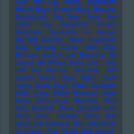
Bazzazian
Dury
Bay City Rollers
Beach Boys
Beastie Boys
Beatles
Beckenbauer
Bee Gees
Beirut
Ben
Benjamin Amaru
LaMar Gay
Berghain
Bernadette La Hengst
Bernard Sumner
Bernd Begemann
Berq
Bertrand Cantat
Beth Ditto
Betti Kruse
Beyonce
Betterov
Bill
Billie Eilish
Laswell
Bill Withers
Billy
Joel
Bim Sherman
Biosphere
Birth
Björk
Control
Bitchin Bajas
Black
Black Keys
Black Sabbath
Kappa
Black Sheep
Blaine Reininger
Blake
Harley
Blancmange
Bleachers
Blind
Blixa Bargeld
Bloc
Faith
Blink-182
Blondie
Party
Blond
Blood
Blue
Blur
Blumfeld
Blümchen
Oyster Cult
Bob Dylan
Bob Marley
Bo Diddley