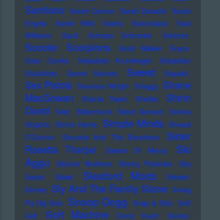
Santiano
Sarah Connor
Sarah Davachi
Sarah
Engels
Sarah Wild
Sasha
Saturndaze
Saul
Williams
Sault
Schnipo Schranke
Schürze
Scorpions
Scooter
Scott Walker
Scycs
Sean Combs
Sebastian Krumbiegel
Sebastian
Seeed
Studnitzky
Secret Secrets
Sepalot
Sex Pistols
Shane
Seymour Wright
Shaggy
MacGowan
Shirin
Shania Twain
Shellac
David
Sido
Silbermond
Silent Servant
Simina
Simple Minds
Grigoriu
Simon Harris
Sinead
Sister
O'Connor
Siouxsie And The Banshees
Ski
Rosetta Tharpe
Sisters Of Mercy
Aggu
Skinner Brothers
Skinny Pelembe
Sky
Sleaford Mods
Saxon
Slade
Sleater-
Sly And The Family Stone
Kinney
Smag
Snoop Dogg
Pa Dig Selv
Soap & Skin
Soft
Soft Machine
Cell
Sonic Youth
Sonics