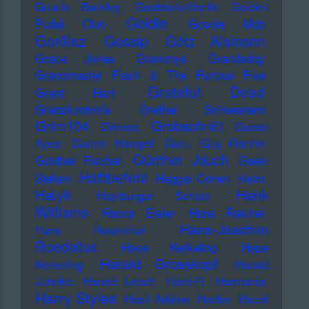
Gnarls Barkley
Goebbels/Harth
Golden
Goldie
Pudel Club
Goodie Mob
Gorillaz
Gossip
Götz Alsmann
Grace Jones
Grammys
Grandaddy
Grandmaster Flash & The Furious Five
Grateful Dead
Grant Hart
Grenzkontrolle
Grether Schwestern
Grim104
Grobschnitt
Grimes
Guano
Apes
Gunter Hampel
Guru
Guy Ritchie
Günther Jauch
Günther Fischer
Gwen
Haftbefehl
Stefani
Haggai Cohen
Haim
Haiyti
Hank
Hamburger Schule
Williams
Hanns Eisler
Hans Reichel
Hans-Joachim
Hans Rosenthal
Roedelius
Haoe Kerkeling
Hape
Harald Grosskopf
Kerkeling
Harald
Juhnke
Harald Lesch
Hard-Fi
Harmonia
Harry Styles
Hasil Adkins
Hattler
Hazel