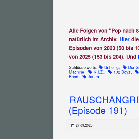
Alle Folgen von "Pop nach 8
natürlich im Archiv:
Hier
die
Episoden von 2023 (50 bis 1
von 2025 (153 bis 204). Und
Schlüsselworte:
Unheilig
,
Der G
Machine
,
K.I.Z.
,
102 Boyz
,
Band
,
Jantra
RAUSCHANGRIF
(Episode 191)
27.09.2025