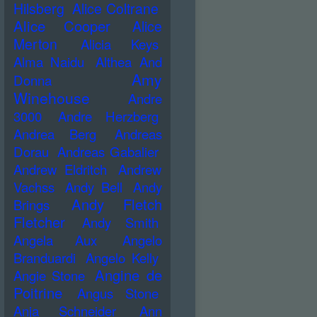
Hilsberg
Alice Coltrane
Alice Cooper
Alice
Merton
Alicia Keys
Alma Naidu
Althea And
Amy
Donna
Winehouse
Andre
3000
Andre Herzberg
Andrea Berg
Andreas
Dorau
Andreas Gabalier
Andrew Eldritch
Andrew
Vachss
Andy Bell
Andy
Andy Fletch
Brings
Fletcher
Andy Smith
Angela Aux
Angelo
Branduardi
Angelo Kelly
Angine de
Angie Stone
Poitrine
Angus Stone
Anja Schneider
Ann