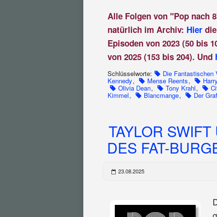
Alle Folgen von "Pop nach 8
natürlich im Archiv:
Hier
die
Episoden von 2023 (50 bis 1
von 2025 (153 bis 204). Und
Schlüsselworte:
Die Fantastischen 
Kennedy
,
Mense Reents
,
Harr
Olivia Dean
,
Tony Krahl
,
Ci
Kimmel
,
Blancmange
,
Der Gra
TAYLOR SWIFT
DES FAT-BURGER
23.08.2025
D
g