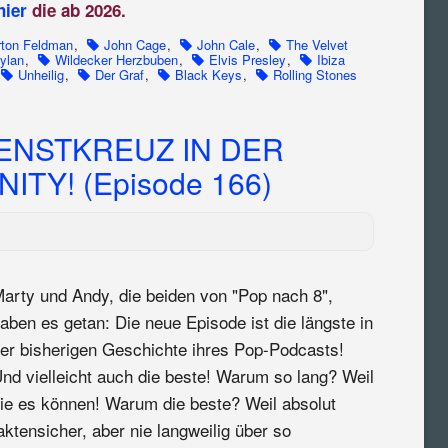
hier
die ab 2026.
ton Feldman
,
John Cage
,
John Cale
,
The Velvet
ylan
,
Wildecker Herzbuben
,
Elvis Presley
,
Ibiza
Unheilig
,
Der Graf
,
Black Keys
,
Rolling Stones
ENSTKREUZ IN DER
TY! (Episode 166)
arty und Andy, die beiden von "Pop nach 8",
aben es getan: Die neue Episode ist die längste in
er bisherigen Geschichte ihres Pop-Podcasts!
nd vielleicht auch die beste! Warum so lang? Weil
ie es können! Warum die beste? Weil absolut
aktensicher, aber nie langweilig über so