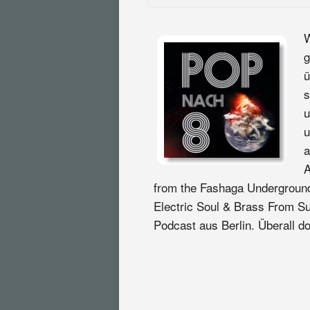
W
g
ü
s
u
u
a
A
from the Fashaga Underground
Electric Soul & Brass From S
Podcast aus Berlin. Überall do