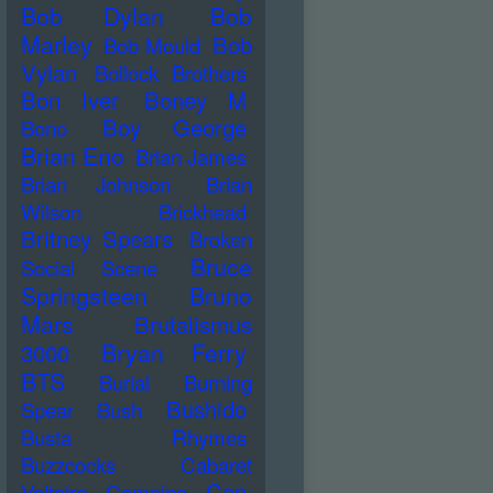
Bob Dylan
Bob
Marley
Bob
Bob Mould
Vylan
Bollock Brothers
Bon Iver
Boney M
Boy George
Bono
Brian Eno
Brian James
Brian Johnson
Brian
Wilson
Brickhead
Britney Spears
Broken
Bruce
Social Scene
Springsteen
Bruno
Mars
Brutalismus
Bryan Ferry
3000
BTS
Burial
Burning
Bushido
Spear
Bush
Busta Rhymes
Buzzcocks
Cabaret
Can
Voltaire
Campino