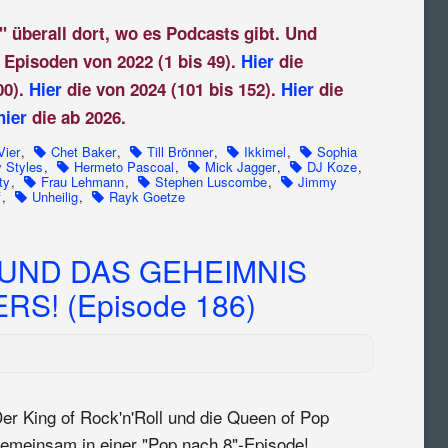
" überall dort, wo es Podcasts gibt. Und
 Episoden von 2022 (1 bis 49).
Hier
die
00).
Hier
die von 2024 (101 bis 152).
Hier
die
hier
die ab 2026.
Vier
,
Chet Baker
,
Till Brönner
,
Ikkimel
,
Sophia
y Styles
,
Hermeto Pascoal
,
Mick Jagger
,
DJ Koze
,
ty
,
Frau Lehmann
,
Stephen Luscombe
,
Jimmy
f
,
Unheilig
,
Rayk Goetze
 UND DAS GEHEIMNIS
S! (Episode 186)
er King of Rock'n'Roll und die Queen of Pop
emeinsam in einer "Pop nach 8"-Episode!