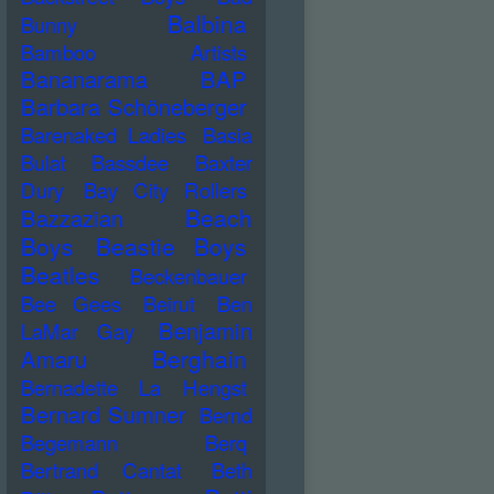
Balbina
Bunny
Bamboo Artists
Bananarama
BAP
Barbara Schöneberger
Barenaked Ladies
Basia
Bulat
Bassdee
Baxter
Dury
Bay City Rollers
Beach
Bazzazian
Boys
Beastie Boys
Beatles
Beckenbauer
Bee Gees
Beirut
Ben
Benjamin
LaMar Gay
Berghain
Amaru
Bernadette La Hengst
Bernard Sumner
Bernd
Begemann
Berq
Bertrand Cantat
Beth