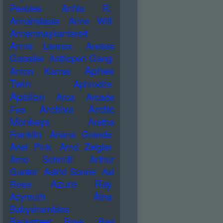
Peebles
AnNa R.
Annahstasia
Anne Will
Annenmaykantereit
Annie Lennox
Anreas
Gabalier
Antilopen Gang
Aphex
Anton Karras
Twin
Aphrodite
Apsilon
Arca
Arcade
Archive
Arctic
Fire
Monkeys
Aretha
Franklin
Ariana Grande
Ariel Pink
Arnd Zeigler
Arno Schmitt
Arthur
Gunter
Astrid Sonne
Axl
Azure Ray
Rose
Azymuth
Ätna
Babyshambles
Backstreet Boys
Bad