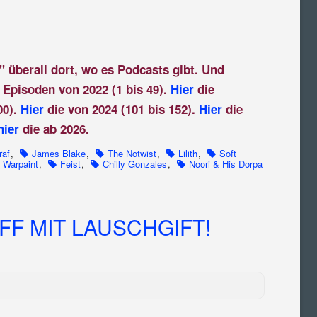
" überall dort, wo es Podcasts gibt. Und
 Episoden von 2022 (1 bis 49).
Hier
die
00).
Hier
die von 2024 (101 bis 152).
Hier
die
hier
die ab 2026.
raf
,
James Blake
,
The Notwist
,
Lilith
,
Soft
Warpaint
,
Feist
,
Chilly Gonzales
,
Noori & His Dorpa
F MIT LAUSCHGIFT!