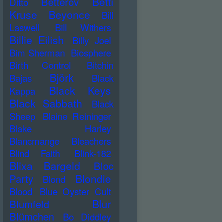
Betti
Betterov
Ditto
Kruse
Beyonce
Bill
Laswell
Bill Withers
Billie Eilish
Billy Joel
Bim Sherman
Biosphere
Birth Control
Bitchin
Björk
Bajas
Black
Black Keys
Kappa
Black Sabbath
Black
Sheep
Blaine Reininger
Blake Harley
Blancmange
Bleachers
Blind Faith
Blink-182
Blixa Bargeld
Bloc
Blondie
Party
Blond
Blood
Blue Oyster Cult
Blur
Blumfeld
Blümchen
Bo Diddley