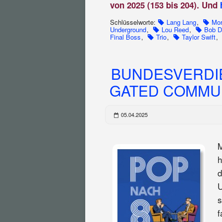
von 2025 (153 bis 204). Und
Schlüsselworte:
Lang Lang
,
Mor
Underground
,
Lou Reed
,
Bob D
Final Boss
,
Trio
,
Taylor Swift
,
BUNDESVERDI
GATED COMMUNI
05.04.2025
M
h
d
U
s
f