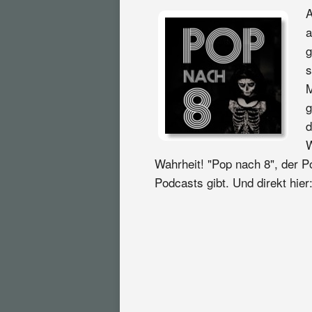
A
a
g
s
M
g
d
W
Wahrheit! "Pop nach 8", der P
Podcasts gibt. Und direkt hier