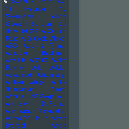
Sweat & Tears
!K7
40
11 Freunde
Sekunden ohne
Gewicht
50 Cent
102
Boyz
01099
A Certain
Abba
Ratio
A.G. Cook
ABC
Abor & Tynna
Absolute Beginner
AC/DC
Abwärts
Achim
Reichel
Ada
Adele
Advanced Chemistry
Afghan Whigs
Afrika
Bambaataa
Afrob
Afroman
AG Geige
Air
Alabaster DePlume
Alan Wilson
Alexandra
Alfred 23 Harth
Alfred
Brendel
Alfred