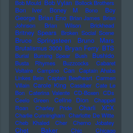
Bob Vylan
Bob Mould
Bollock Brothers
Bon Iver
Boney M
Boy
Bono
Brian Eno
George
Brian James
Brian
Johnson
Brian Wilson
Brickhead
Britney Spears
Broken Social Scene
Bruce Springsteen
Bruno Mars
Bryan Ferry
BTS
Brutalismus 3000
Bushido
Burial
Burning Spear
Bush
Busta Rhymes
Buzzcocks
Cabaret
Can
Voltaire
Campino
Captain Ahabs
Linkes Bein
Captain Beefheart
Carmen
Carole King
Villain
Cassiber
Cate Le
Bon
Caterina Valente
CD-Boxen
CDs
Celine Dion
Ceelo Green
Chappell
Charli XCX
Roan
Charley Pride
Charlie Cunningham
Charlotte De Witte
Cheb Khaled
Cher
Cherno Jobatey
Chet Baker
Chic
Chicago