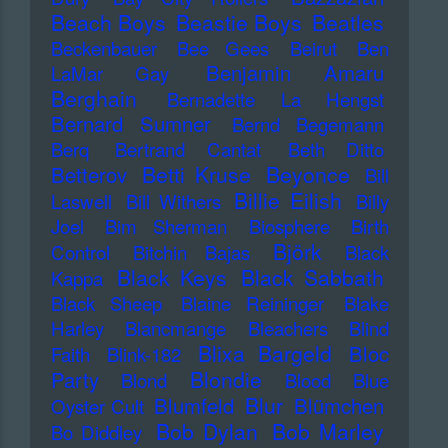
Beach Boys
Beastie Boys
Beatles
Beckenbauer
Bee Gees
Beirut
Ben
Benjamin Amaru
LaMar Gay
Berghain
Bernadette La Hengst
Bernard Sumner
Bernd Begemann
Berq
Bertrand Cantat
Beth Ditto
Betti Kruse
Beyonce
Betterov
Bill
Billie Eilish
Laswell
Bill Withers
Billy
Joel
Bim Sherman
Biosphere
Birth
Björk
Control
Bitchin Bajas
Black
Black Keys
Black Sabbath
Kappa
Black Sheep
Blaine Reininger
Blake
Harley
Blancmange
Bleachers
Blind
Blixa Bargeld
Bloc
Faith
Blink-182
Blondie
Party
Blond
Blood
Blue
Blur
Blumfeld
Blümchen
Oyster Cult
Bob Dylan
Bob Marley
Bo Diddley