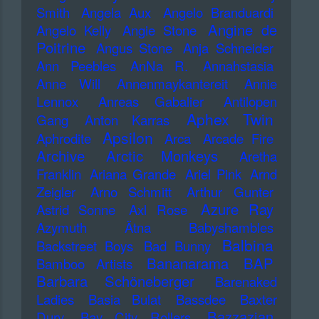
Smith
Angela Aux
Angelo Branduardi
Angine de
Angelo Kelly
Angie Stone
Poitrine
Angus Stone
Anja Schneider
Ann Peebles
AnNa R.
Annahstasia
Anne Will
Annenmaykantereit
Annie
Lennox
Anreas Gabalier
Antilopen
Aphex Twin
Gang
Anton Karras
Apsilon
Aphrodite
Arca
Arcade Fire
Archive
Arctic Monkeys
Aretha
Franklin
Ariana Grande
Ariel Pink
Arnd
Zeigler
Arno Schmitt
Arthur Gunter
Azure Ray
Astrid Sonne
Axl Rose
Azymuth
Ätna
Babyshambles
Balbina
Backstreet Boys
Bad Bunny
Bananarama
BAP
Bamboo Artists
Barbara Schöneberger
Barenaked
Ladies
Basia Bulat
Bassdee
Baxter
Bazzazian
Dury
Bay City Rollers