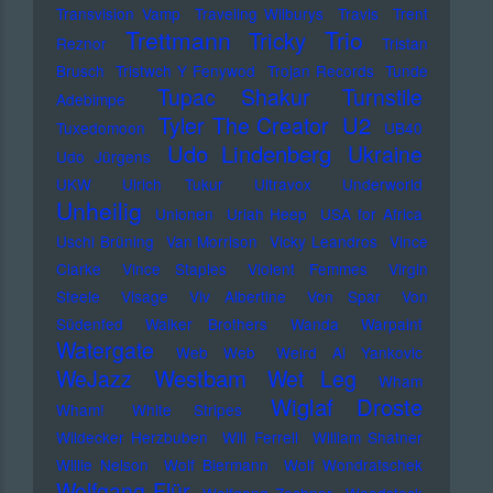
Transvision Vamp
Traveling Wilburys
Travis
Trent
Trettmann
Trio
Tricky
Reznor
Tristan
Brusch
Tristwch Y Fenywod
Trojan Records
Tunde
Tupac Shakur
Turnstile
Adebimpe
U2
Tyler The Creator
Tuxedomoon
UB40
Udo Lindenberg
Ukraine
Udo Jürgens
UKW
Ulrich Tukur
Ultravox
Underworld
Unheilig
Unionen
Uriah Heep
USA for Africa
Uschi Brüning
Van Morrison
Vicky Leandros
Vince
Clarke
Vince Staples
Violent Femmes
Virgin
Steele
Visage
Viv Albertine
Von Spar
Von
Südenfed
Walker Brothers
Wanda
Warpaint
Watergate
Web Web
Weird Al Yankovic
Westbam
WeJazz
Wet Leg
Wham
Wiglaf Droste
Wham!
White Stripes
Wildecker Herzbuben
Will Ferrell
William Shatner
Willie Nelson
Wolf Biermann
Wolf Wondratschek
Wolfgang Flür