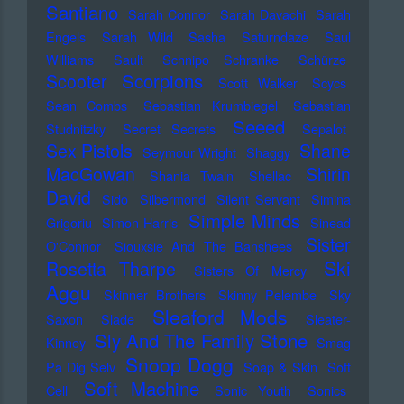
Santiano
Sarah Connor
Sarah Davachi
Sarah
Engels
Sarah Wild
Sasha
Saturndaze
Saul
Williams
Sault
Schnipo Schranke
Schürze
Scorpions
Scooter
Scott Walker
Scycs
Sean Combs
Sebastian Krumbiegel
Sebastian
Seeed
Studnitzky
Secret Secrets
Sepalot
Sex Pistols
Shane
Seymour Wright
Shaggy
MacGowan
Shirin
Shania Twain
Shellac
David
Sido
Silbermond
Silent Servant
Simina
Simple Minds
Grigoriu
Simon Harris
Sinead
Sister
O'Connor
Siouxsie And The Banshees
Ski
Rosetta Tharpe
Sisters Of Mercy
Aggu
Skinner Brothers
Skinny Pelembe
Sky
Sleaford Mods
Saxon
Slade
Sleater-
Sly And The Family Stone
Kinney
Smag
Snoop Dogg
Pa Dig Selv
Soap & Skin
Soft
Soft Machine
Cell
Sonic Youth
Sonics