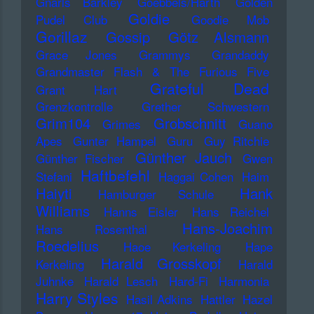
Gnarls Barkley
Goebbels/Harth
Golden
Goldie
Pudel Club
Goodie Mob
Gorillaz
Gossip
Götz Alsmann
Grace Jones
Grammys
Grandaddy
Grandmaster Flash & The Furious Five
Grateful Dead
Grant Hart
Grenzkontrolle
Grether Schwestern
Grim104
Grobschnitt
Grimes
Guano
Apes
Gunter Hampel
Guru
Guy Ritchie
Günther Jauch
Günther Fischer
Gwen
Haftbefehl
Stefani
Haggai Cohen
Haim
Haiyti
Hank
Hamburger Schule
Williams
Hanns Eisler
Hans Reichel
Hans-Joachim
Hans Rosenthal
Roedelius
Haoe Kerkeling
Hape
Harald Grosskopf
Kerkeling
Harald
Juhnke
Harald Lesch
Hard-Fi
Harmonia
Harry Styles
Hasil Adkins
Hattler
Hazel