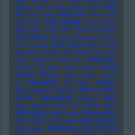
Peter
Seeger
Peter Doherty
Peter Evans
Fox
Peter Hein
Peter Green
Peter Hook
Peter Maffay
Peter Kraus
Peter Thomas
Peter Tosh
Petter Eldh
Pharoah Sanders
Phil Collins
Phil Lesh
Phil Spector
Photek
Pink Floyd
Pietro Lombardi
Pitbull
Plan B
Plasmatics
Polecats
Poly Styrene
Pop
Pop-
Portishead
Kultur
Popcorn
Popol Vuh
Primal
Portugal The Man
Power Plush
Prince
Scream
Priscilla Presley
Psychic
Psychobilly
Puhdys
TV
Puff Daddy
Pulp
Quincy Jones
Pussy Riot
Questlove
Radiohead
R.E.M.
RAF
Raekwon
Rage
Rahsaan Roland Kirk
Rainald Grebe
Ralf Hütter
Rammstein
Ralph Heidel
Rayk Goetze
Randy Weston
Ray Charles
Rechtsrock
Red Hot Chili
Reb Kennedy