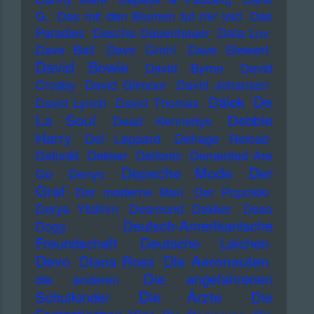
G.
Das mit den Blumen tut mir leid
Das
Paradies
Dascha Dauenhauer
Data Luv
Dave Ball
Dave Grohl
Dave Stewart
David Bowie
David Byrne
David
Crosby
David Gilmour
David Johansen
De
Dälek
David Lynch
David Thomas
La Soul
Debbie
Dead Kennedys
Harry
Def Leppard
Defrage Reload
Defunkt
Dekker
Delfonic
Demented Are
Depeche Mode
Der
Go
Denyo
Graf
Der moderne Man
Der Popolski
Derya Yildirim
Desmond Dekker
Deso
Deutsch-Amerikanische
Dogg
Freundschaft
Deutsche Laichen
Devo
Die Aeronauten
Diana Ross
Die angefahrenen
die anderen
Die Ärzte
Schulkinder
Die