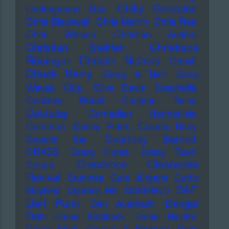
Chilly Gonzales
Underground Duo
Chris Blackwell
Chris Martin
Chris Rea
Chris Watson
Christian Anders
Christiane
Christian Steiffen
Rösinger
Christin Nichols
Christl
Chuck Berry
Cindy & Bert
Circa
City
Waves
Clive Davis
Coachella
Cockney Rebel
Cocteau Twins
Coldplay
Comedian Harmonists
Common
Conny Plank
Cosmic Baby
Courtney Barnett
Cosmic Ear
CRASS
Crazy Horse
Crazy Town
Creedence Clearwater
Cream
Revival
Crutches
Curd Jürgens
Curtis
DAF
Mayfield
Cypress Hill
D3SM6ND
Daft Punk
Danger
Dan Auerbach
Dan
Daniel Küblböck
Daniel Richter
Danny Mark
Dapayk & Padberg
Dario