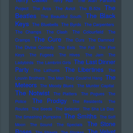
Terry Hall
The Alan Parsons
The
Project
The Arcs
The Avicii
The B-52s
Beatles
The Black
The Beautiful South
Keys
The Bluebells
The Byrds
The Carpenters
The Champs
The Clash
The Colourfield
The
The Cure
Cramps
The Curs
The Damned
The Divine Comedy
The Eels
The Fall
The Five
Keys
The Fugees
The Hives
The Jam
The
The Last Dinner
Ladybirds
The Lambrini Girls
Party
The Libertines
The Lathums
The
The
Louvin Brothers
The Man They Could'nt Hang
Meteors
The Moody Blues
The Murder Capital
The Notwist
The Platters
The Pogues
The
The Prodigy
Police
The Residents
The
Routes
The Seeds
The Selecter
The Sha La Das
The Smiths
The Smashing Pumpkins
The Soft
The Stone
Moon
The Sound
The Specials
Roses
The Velvet
The Streets
The Strokes