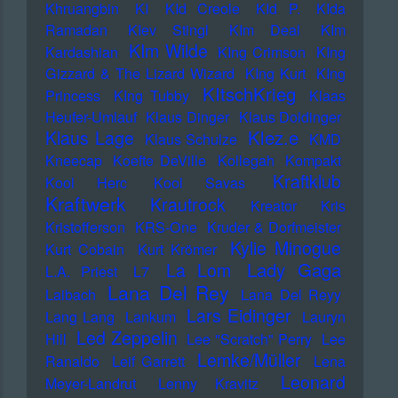
Khruangbin
KI
KId Creole
KId P.
KIda
Ramadan
KIev Stingl
KIm Deal
KIm
KIm Wilde
Kardashian
KIng Crimson
KIng
Gizzard & The Lizard Wizard
KIng Kurt
KIng
KItschKrieg
Princess
KIng Tubby
Klaas
Heufer-Umlauf
Klaus Dinger
Klaus Doldinger
Klez.e
Klaus Lage
Klaus Schulze
KMD
Kneecap
Koefte DeVille
Kollegah
Kompakt
Kraftklub
Kool Herc
Kool Savas
Kraftwerk
Krautrock
Kreator
Kris
Kristofferson
KRS-One
Kruder & Dorfmeister
Kylie Minogue
Kurt Cobain
Kurt Krömer
Lady Gaga
La Lom
L.A. Priest
L7
Lana Del Rey
Laibach
Lana Del Reyy
Lars Eidinger
Lang Lang
Lankum
Lauryn
Led Zeppelin
Hill
Lee "Scratch" Perry
Lee
Lemke/Müller
Ranaldo
Leif Garrett
Lena
Leonard
Meyer-Landrut
Lenny Kravitz