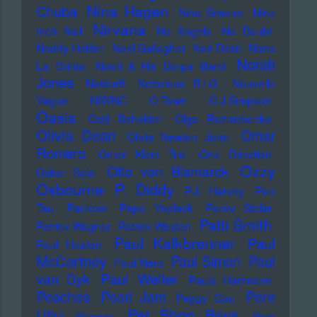
Nina Hagen
Chuba
Nina Simone
Nine
Nirvana
Inch Nail
No Angels
No Doubt
Noddy Holder
Noel Gallagher
Noir Désir
Nono
Norah
La Grinta
Noori & His Dorpa Band
Jones
Notdurft
Notorious B.I.G.
Nouvelle
Vague
NSYNC
O-Town
O.J.Simpson
Oasis
Odd Beholder
Olga Reznichenko
Olivia Dean
Omar
Olivia Newton John
Romero
Omer Klein Trio
One Direction
Ozzy
Otto von Bismarck
Oskar Sala
Osbourne
P. Diddy
P.J. Harvey
Pan
Tau
Pankow
Papo Yoplack
Parov Stelar
Patti Smith
Patrick Wagner
Patrick Walden
Paul Kalkbrenner
Paul
Paul Heaton
McCartney
Paul Simon
Paul
Paul Nero
Paul Weller
van Dyk
Paula Hartmann
Pere
Peaches
Pearl Jam
Peggy Gou
Pet Shop Boys
Ubu
Perrecy
Pete