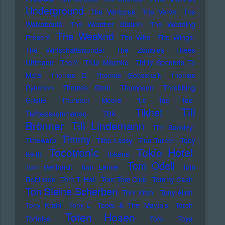
Underground
The Ventures
The Verve
The
Walkabouts
The Weather Station
The Wedding
The Weeknd
Present
The Who
The Wings
The Wirtschaftswunder
The Zombies
Thees
Uhlmann
Them
Thilo Mischke
Thirty Seconds To
Mars
Thomas D
Thomas Gottschalk
Thomas
Pynchon
Thomas Stein
Thompson
Throbbing
Gristle
Thurston Moore
Tic Tac Toe
Till
Tikhet
Tiefbasskommando TBK
Brönner
Till Lindemann
Tim Buckley
Timmy
Timewarp
Timo Lassy
Tina Turner
Toby
Tocotronic
Tokio Hotel
Keith
Tokens
Tom Odell
Tom Gerhardt
Tom Lehrer
Tom
Robinson
Tom T. Hall
Tom Tom Club
Tommy Cash
Ton Steine Scherben
Toni Krahl
Tony Allen
Tony Krahl
Tony-L
Toots & The Maytals
Torch
Toten Hosen
Tortoise
Toto
Toya