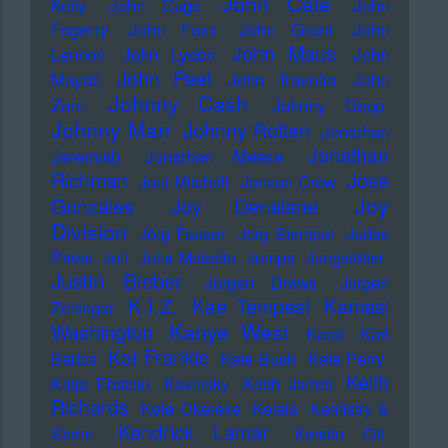
John Cale
Kelly
John Cage
John
Fogerty
John Foxx
John Grant
John
John Maus
Lennon
John Lydon
John
John Peel
Mayall
John Travolta
John
Johnny Cash
Zorn
Johnny Depp
Johnny Marr
Johnny Rotten
Jonathan
Jonathan
Jeremiah
Jonathan Meese
Richman
Jose
Joni Mitchell
Jonzun Crew
Joy
Gonzales
Joy Denalane
Division
Jörg Fauser
Jörg Stempel
Judas
Priest
Juli
Julia Meladin
Jumpa
Jungstötter
Justin Bieber
Jürgen Drews
Jürgen
K.I.Z.
Kae Tempest
Kamasi
Zeltinger
Kanye West
Washington
Karat
Karl
Kat Frankie
Bartos
Kate Bush
Kate Perry
Keith
Katja Ebstein
Kavinsky
Keith Jarrett
Richards
Kele Okereke
Kelela
Kemistry &
Kendrick Lamar
Storm
Kerstin Ott