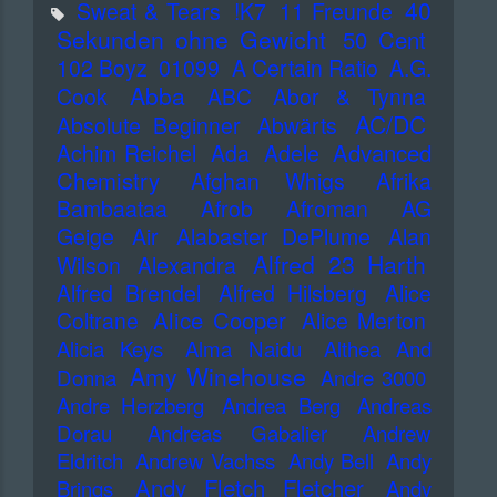
40
Sweat & Tears
!K7
11 Freunde
Sekunden ohne Gewicht
50 Cent
102 Boyz
01099
A Certain Ratio
A.G.
Abba
Cook
ABC
Abor & Tynna
AC/DC
Absolute Beginner
Abwärts
Advanced
Achim Reichel
Ada
Adele
Chemistry
Afghan Whigs
Afrika
Bambaataa
Afrob
Afroman
AG
Geige
Air
Alabaster DePlume
Alan
Alfred 23 Harth
Wilson
Alexandra
Alfred Brendel
Alfred Hilsberg
Alice
Alice Cooper
Coltrane
Alice Merton
Alicia Keys
Alma Naidu
Althea And
Amy Winehouse
Donna
Andre 3000
Andre Herzberg
Andrea Berg
Andreas
Dorau
Andreas Gabalier
Andrew
Eldritch
Andrew Vachss
Andy Bell
Andy
Andy Fletch Fletcher
Brings
Andy