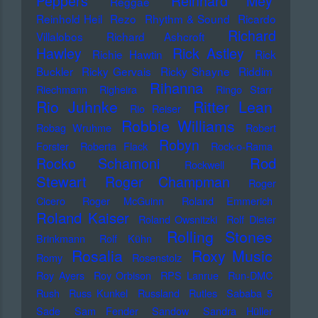
Peppers
Reinhard Mey
Reggae
Reinhold Heil
Rezo
Rhythm & Sound
Ricardo
Richard
Villalobos
Richard Ashcroft
Hawley
Rick Astley
Richie Hawtin
Rick
Buckler
Ricky Gervais
Ricky Shayne
Riddim
Rihanna
Riechmann
Righeira
Ringo Starr
Rio Juhnke
Ritter Lean
Rio Reiser
Robbie Williams
Robag Wruhme
Robert
Robyn
Forster
Roberta Flack
Rock-o-Rama
Rod
Rocko Schamoni
Rockwell
Stewart
Roger Champman
Roger
Cicero
Roger McGuinn
Roland Emmerich
Roland Kaiser
Roland Owsnitzki
Rolf Dieter
Rolling Stones
Brinkmann
Rolf Kühn
Rosalia
Roxy Music
Romy
Rosenstolz
Roy Ayers
Roy Orbison
RPS Lanrue
Run-DMC
Rush
Russ Kunkel
Russland
Rutles
Sababa 5
Sade
Sam Fender
Sandow
Sandra Hüller