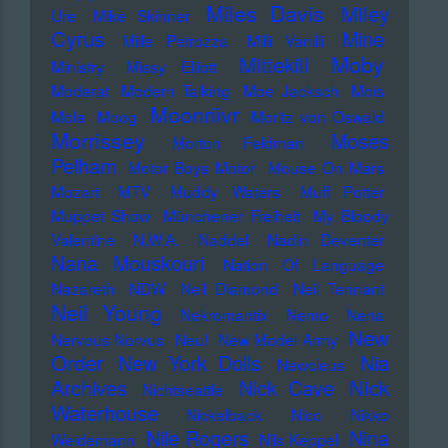
Miles Davis
Miley
Ure
Mike Skinner
Cyrus
Mine
Mille Petrozza
Milli Vanilli
Moby
Mittekill
Ministry
Missy Elliott
Moderat
Modern Talking
Moe Jacksch
Mois
Moonriivr
Mola
Moog
Moritz von Oswald
Morrissey
Moses
Morton Feldman
Pelham
Motor Boys Motor
Mouse On Mars
Mozart
MTV
Muddy Waters
Muff Potter
Muppet Show
Münchener Freiheit
My Bloody
Valentine
N.W.A.
Naddel
Nadin Deventer
Nana Mouskouri
Nation Of Language
Nazareth
NDW
Neil Diamond
Neil Tennant
Neil Young
Nekromantix
Nemo
Nena
New
Nervous Norvus
Neu!
New Model Army
Order
New York Dolls
Nia
Newcleus
Nick
Archives
Nick Cave
Nichtseattle
Waterhouse
Nickelback
Nico
Nikko
Nile Rogers
Nina
Weidemann
Nils Keppel