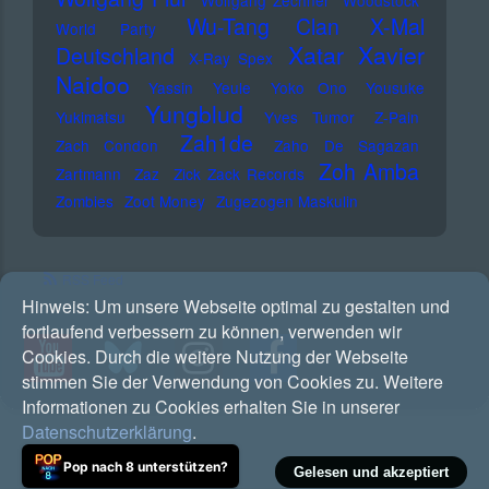
Wolfgang Zechner
Woodstock
Wu-Tang Clan
X-Mal
World Party
Xatar
Xavier
Deutschland
X-Ray Spex
Naidoo
Yassin
Yeule
Yoko Ono
Yousuke
Yungblud
Yukimatsu
Yves Tumor
Z-Pain
Zah1de
Zach Condon
Zaho De Sagazan
Zoh Amba
Zartmann
Zaz
Zick Zack Records
Zombies
Zoot Money
Zugezogen Maskulin
RSS Feed
Hinweis:
Um unsere Webseite optimal zu gestalten und
fortlaufend verbessern zu können, verwenden wir
Cookies. Durch die weitere Nutzung der Webseite
stimmen Sie der Verwendung von Cookies zu. Weitere
Informationen zu Cookies erhalten Sie in unserer
Datenschutzerklärung
.
Pop nach 8 unterstützen?
Gelesen und akzeptiert