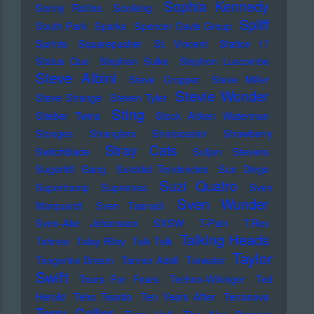
Sophia Kennedy
Sonny Rollins
Soolking
Spliff
South Park
Sparks
Spencer Davis Group
Sprints
Squarepusher
St. Vincent
Station 17
Status Quo
Stephan Sulke
Stephen Luscombe
Steve Albini
Steve Cropper
Steve Miller
Stevie Wonder
Steve Strange
Steven Tyler
Sting
Stieber Twins
Stock Aitken Waterman
Stooges
Stranglers
Stratocaster
Strawberry
Stray Cats
Switchblade
Sufjan Stevens
Sugarhill Gang
Suicidal Tendencies
Sun Diego
Suzi Quatro
Supertramp
Supremes
Sven
Sven Wunder
Marquardt
Sven Tasnadi
Sven-Ake Johansson
SXSW
T-Pain
T.Rex
Talking Heads
Tahnee
Talay Riley
Talk Talk
Taylor
Tangerine Dream
Tanner Adell
Tarwater
Swift
Tears For Fears
Techno-Wikinger
Ted
Herold
Teho Teardo
Ten Years After
Terranova
Terry Callier