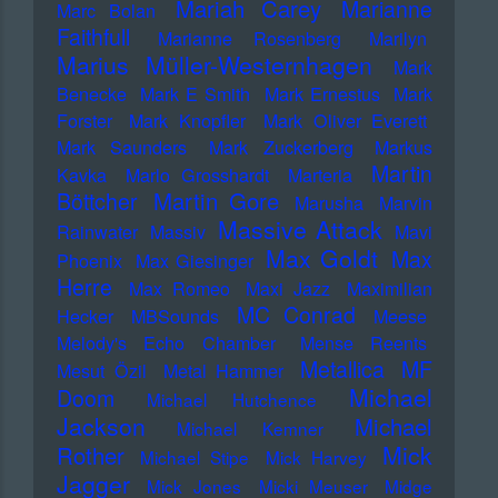
Mariah Carey
Marianne
Marc Bolan
Faithfull
Marianne Rosenberg
Marilyn
Marius Müller-Westernhagen
Mark
Benecke
Mark E Smith
Mark Ernestus
Mark
Forster
Mark Knopfler
Mark Oliver Everett
Mark Saunders
Mark Zuckerberg
Markus
Martin
Kavka
Marlo Grosshardt
Marteria
Martin Gore
Böttcher
Marusha
Marvin
Massive Attack
Rainwater
Massiv
Mavi
Max Goldt
Max
Phoenix
Max Giesinger
Herre
Max Romeo
Maxi Jazz
Maximilian
MC Conrad
Hecker
MBSounds
Meese
Melody's Echo Chamber
Mense Reents
Metallica
MF
Mesut Özil
Metal Hammer
Michael
Doom
Michael Hutchence
Jackson
Michael
Michael Kemner
Mick
Rother
Michael Stipe
Mick Harvey
Jagger
Mick Jones
Micki Meuser
Midge