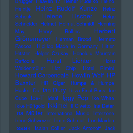
Brugger
Heaven 17
Heiner Pudelko
Heino
Heinz Rudolf Kunze
Heintje
Heinz
Helene Fischer
Schenk
Helge
Schneider
Helmet
Helmut Schmidt
Henning
Herbert
May
Henry Rollins
Grönemeyer
Herman Brood
Hermeto
Pascoal
HipHop Made in Germany
Hitler
Hitster
Holger Czukay
Honolulu Mountain
Horst Lichter
Daffodils
Horst
Weidenmüller
Hot Chip
Hotel Rimini
Howard Carpendale
Howlin Wolf
HP
Baxxter
HR Giger
Humpe & Humpe
Ian Dury
Hüsker Dü
Ibiza Final Boss
Ice
Iggy Pop
Ice-T
Cube
Ideal
Ike White
Ikkimel
Ikke Hüftgold
Il Civetto
Ina Deter
Ina Müller
International Music
Interzone
Irene Schweizer
Irmin Schmidt
Iron Maiden
Isaak
Isaiah Collier
Jack Antonoff
Jack