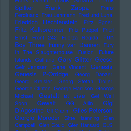
Frank Ocean
Frank Zappa
Spilker
Franz
Ferdinand
Frau Lehmann
Fred und Luna
Friedrich Liechtenstein
Fritz Egner
Fritz Kalkbrenner
Fritz Puppel
Fritzi
Fun
Ernst
Front 242
Fuerza Regida
Boy Three
Funny van Dannen
Fury
In The Slaughterhouse
Fusion
Future
Gary Glitter
Geese
Islands
Galliano
Genesis
Geir Jenssen
Gene Vincent
Genesis P-Orridge
Georg Danzer
Georg Kreisler
Georg Stefan Troller
George Clinton
George Harrison
George
Gestalt et Jive
Michael
Get Well
Gewalt
Gigi
Soon
GG Allin
D'Agostino
Giles Peterson
Gil Ofarim
Giorgio Moroder
Gitte Haenning
Glen
Campbell
Glen Gould
Glen Hansard
GLS