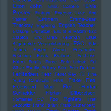
Elton John
Elvis
Elvis Costello
Presley
Embryo
Emerson Lake And
Eminem
Emma-Jean
Palmer
Thackray
English Teacher
Engerling
Erasure
Erdmöbel
Eric B & Rakim
Eric
Clapton
Eric Drew Feldman
Erste
ESC
Allgemeine Verunsicherung
Etta
James
Eugen Cicero
Eurythmics
Fabulous Freak Brothers
Faithless
Falco
Family
Farce
Farin Urlaub
Fat
White Family
Fatboy Slim
Fats Domino
Fehlfarben
Feist
Fever Ray
Fil
Fine
Flake
Flea
Young Cannibals
FINK
Fler
Fleetwood Mac
Florian
Schneider
Florian Silbereisen
Foo Fighters
Fontaines DC
Fran
Lebowitz
Frank Farian
Frank Laufenberg
Frank Sinatra
Frank