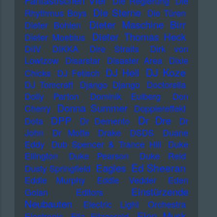
Fantastischen Vier
Die Regierung
Die
Die Sterne
Rhythmus Boys
Die Türen
Dieter Maschine Birr
Dieter Bohlen
Dieter Thomas Heck
Dieter Moebius
DiIV
DIKKA
Dire Straits
Dirk von
Lowtzow
Disarstar
Disaster Area
Dixie
DJ Koze
DJ Hell
Chicks
DJ Fetisch
DJ Tomcraft
Django Django
Doctorella
Dolly Parton
Dominik Eulberg
Don
Donna Summer
Cherry
Dopplereffekt
Dr Dre
DPP
Dota
Dr Demento
Dr
John
Dr Motte
Drake
DSDS
Duane
Eddy
Dub Spencer & Trance Hill
Duke
Ellington
Duke Pearson
Duke Reid
Ed Sheeran
Eagles
Dusty Springfield
Eddie Murphy
Eddie Vedder
Eden
Einstürzende
Golan
Editors
Neubauten
Electric Light Orchestra
Elon Musk
Electronic
Ella Fitzgerald