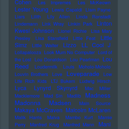
Cohen
Les Impremes
Les McKeown
Lester Young
Lewis Capaldi
Liam Payne
Liars
Lilith
Lily Allen
Linda Ronstadt
Linton
Lindemann
Link Wray
Linkin Park
Kwesi Johnson
Lionel Richie
Lisa Mary
Little
Presley
Lisa Stansfield
Little Feat
LL Cool J
Simz
Lizzo
Little Walter
Lollapalooza
Look Mum No Computer
Lord of
Lou
the Lost
Lou Donaldson
Lou Pearlman
Reed
Loudermilk
Louis Moholo-Moholo
Loveparade
Louvin Brothers
Love
Low
Life Rich Kids
LTJ Bukem
Ludwig Hirsch
Lyca
Lynyrd Skynyrd
Mac Miller
Madness
Macklemore
Mad Sin
Madlib
Madonna
Madsen
Main Source
Makaya McCraven
Malcolm McLaren
Malik Harris
Malva
Mambo Kurt
Mamie
Mani
Perry
Manfred Krug
Manfred Mann