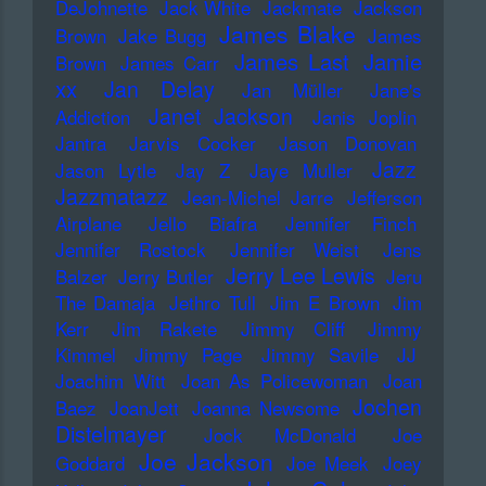
DeJohnette
Jack White
Jackmate
Jackson
James Blake
Brown
Jake Bugg
James
James Last
Jamie
Brown
James Carr
xx
Jan Delay
Jan Müller
Jane's
Janet Jackson
Addiction
Janis Joplin
Jantra
Jarvis Cocker
Jason Donovan
Jazz
Jason Lytle
Jay Z
Jaye Muller
Jazzmatazz
Jean-Michel Jarre
Jefferson
Airplane
Jello Biafra
Jennifer Finch
Jennifer Rostock
Jennifer Weist
Jens
Jerry Lee Lewis
Balzer
Jerry Butler
Jeru
The Damaja
Jethro Tull
Jim E Brown
Jim
Kerr
Jim Rakete
Jimmy Cliff
Jimmy
Kimmel
Jimmy Page
Jimmy Savile
JJ
Joachim Witt
Joan As Policewoman
Joan
Jochen
Baez
JoanJett
Joanna Newsome
Distelmayer
Jock McDonald
Joe
Joe Jackson
Goddard
Joe Meek
Joey