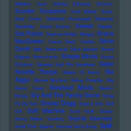
Williams
Sault
Schnipo Schranke
Schürze
Scorpions
Scooter
Scott Walker
Scycs
Sean Combs
Sebastian Krumbiegel
Sebastian
Seeed
Studnitzky
Secret Secrets
Sepalot
Sex Pistols
Shane
Seymour Wright
Shaggy
MacGowan
Shirin
Shania Twain
Shellac
David
Sido
Silbermond
Silent Servant
Simina
Simple Minds
Grigoriu
Simon Harris
Sinead
Sister
O'Connor
Siouxsie And The Banshees
Ski
Rosetta Tharpe
Sisters Of Mercy
Aggu
Skinner Brothers
Skinny Pelembe
Sky
Sleaford Mods
Saxon
Slade
Sleater-
Sly And The Family Stone
Kinney
Smag
Snoop Dogg
Pa Dig Selv
Soap & Skin
Soft
Soft Machine
Cell
Sonic Youth
Sonics
Sophia Kennedy
Sonny Rollins
Soolking
Spliff
South Park
Sparks
Spencer Davis Group