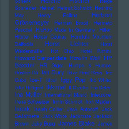
Helene Fischer
Schenk
Helge
Schneider
Helmet
Helmut Schmidt
Henning
Herbert
May
Henry Rollins
Grönemeyer
Herman Brood
Hermeto
Pascoal
HipHop Made in Germany
Hitler
Hitster
Holger Czukay
Honolulu Mountain
Horst Lichter
Daffodils
Horst
Weidenmüller
Hot Chip
Hotel Rimini
Howard Carpendale
Howlin Wolf
HP
Baxxter
HR Giger
Humpe & Humpe
Ian Dury
Hüsker Dü
Ibiza Final Boss
Ice
Iggy Pop
Ice-T
Cube
Ideal
Ike White
Ikkimel
Ikke Hüftgold
Il Civetto
Ina Deter
Ina Müller
International Music
Interzone
Irene Schweizer
Irmin Schmidt
Iron Maiden
Isaak
Isaiah Collier
Jack Antonoff
Jack
DeJohnette
Jack White
Jackmate
Jackson
James Blake
Brown
Jake Bugg
James