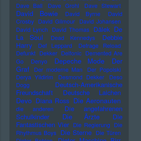
Dave Ball
Dave Grohl
Dave Stewart
David Bowie
David Byrne
David
Crosby
David Gilmour
David Johansen
De
Dälek
David Lynch
David Thomas
La Soul
Debbie
Dead Kennedys
Harry
Def Leppard
Defrage Reload
Defunkt
Dekker
Delfonic
Demented Are
Depeche Mode
Der
Go
Denyo
Graf
Der moderne Man
Der Popolski
Derya Yildirim
Desmond Dekker
Deso
Deutsch-Amerikanische
Dogg
Freundschaft
Deutsche Laichen
Devo
Die Aeronauten
Diana Ross
Die angefahrenen
die anderen
Die Ärzte
Schulkinder
Die
Fantastischen Vier
Die Regierung
Die
Die Sterne
Rhythmus Boys
Die Türen
Dieter Maschine Birr
Dieter Bohlen