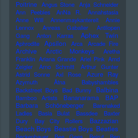
Poitrine
Angus Stone
Anja Schneider
Ann Peebles
AnNa R.
Annahstasia
Anne Will
Annenmaykantereit
Annie
Lennox
Anreas Gabalier
Antilopen
Aphex Twin
Gang
Anton Karras
Apsilon
Aphrodite
Arca
Arcade Fire
Archive
Arctic Monkeys
Aretha
Franklin
Ariana Grande
Ariel Pink
Arnd
Zeigler
Arno Schmitt
Arthur Gunter
Azure Ray
Astrid Sonne
Axl Rose
Azymuth
Ätna
Babyshambles
Balbina
Backstreet Boys
Bad Bunny
Bananarama
BAP
Bamboo Artists
Barbara Schöneberger
Barenaked
Ladies
Basia Bulat
Bassdee
Baxter
Bazzazian
Dury
Bay City Rollers
Beach Boys
Beastie Boys
Beatles
Beckenbauer
Bee Gees
Beirut
Ben