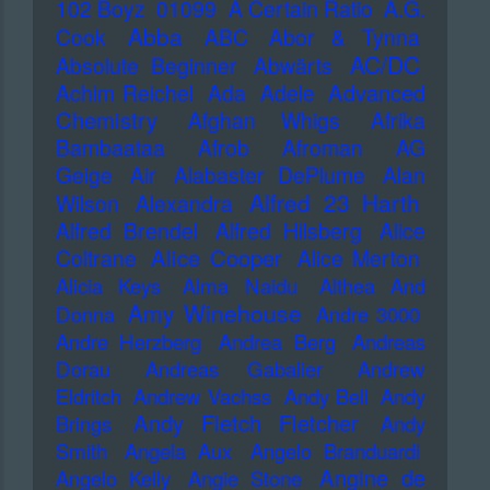
102 Boyz
01099
A Certain Ratio
A.G.
Abba
Cook
ABC
Abor & Tynna
AC/DC
Absolute Beginner
Abwärts
Advanced
Achim Reichel
Ada
Adele
Chemistry
Afghan Whigs
Afrika
Bambaataa
Afrob
Afroman
AG
Geige
Air
Alabaster DePlume
Alan
Alfred 23 Harth
Wilson
Alexandra
Alfred Brendel
Alfred Hilsberg
Alice
Alice Cooper
Coltrane
Alice Merton
Alicia Keys
Alma Naidu
Althea And
Amy Winehouse
Donna
Andre 3000
Andre Herzberg
Andrea Berg
Andreas
Dorau
Andreas Gabalier
Andrew
Eldritch
Andrew Vachss
Andy Bell
Andy
Andy Fletch Fletcher
Brings
Andy
Smith
Angela Aux
Angelo Branduardi
Angine de
Angelo Kelly
Angie Stone