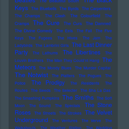
The Beautiful South
Keys
The Bluebells
The Byrds
The Carpenters
The Champs
The Clash
The Colourfield
The
The Cure
Cramps
The Curs
The Damned
The Divine Comedy
The Eels
The Fall
The Five
Keys
The Fugees
The Hives
The Jam
The
The Last Dinner
Ladybirds
The Lambrini Girls
Party
The Libertines
The Lathums
The
The
Louvin Brothers
The Man They Could'nt Hang
Meteors
The Moody Blues
The Murder Capital
The Notwist
The Platters
The Pogues
The
The Prodigy
Police
The Residents
The
Routes
The Seeds
The Selecter
The Sha La Das
The Smiths
The Smashing Pumpkins
The Soft
The Stone
Moon
The Sound
The Specials
Roses
The Velvet
The Streets
The Strokes
Underground
The Ventures
The Verve
The
Walkabouts
The Weather Station
The Wedding