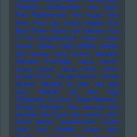
Friedrich Liechtenstein
Fritz Egner
Fritz Kalkbrenner
Fritz Puppel
Fritzi
Fun
Ernst
Front 242
Fuerza Regida
Boy Three
Funny van Dannen
Fury
In The Slaughterhouse
Fusion
Future
Gary Glitter
Geese
Islands
Galliano
Genesis
Geir Jenssen
Gene Vincent
Genesis P-Orridge
Georg Danzer
Georg Kreisler
Georg Stefan Troller
George Clinton
George Harrison
George
Gestalt et Jive
Michael
Get Well
Gewalt
Gigi
Soon
GG Allin
D'Agostino
Giles Peterson
Gil Ofarim
Giorgio Moroder
Gitte Haenning
Glen
Campbell
Glen Gould
Glen Hansard
GLS
Gnarls Barkley
Goebbels/Harth
Golden
Goldie
Pudel Club
Goodie Mob
Gorillaz
Gossip
Götz Alsmann