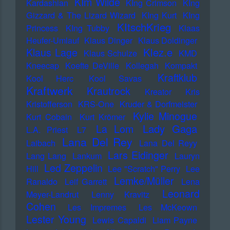
KIm Wilde
Kardashian
KIng Crimson
KIng
Gizzard & The Lizard Wizard
KIng Kurt
KIng
KItschKrieg
Princess
KIng Tubby
Klaas
Heufer-Umlauf
Klaus Dinger
Klaus Doldinger
Klez.e
Klaus Lage
Klaus Schulze
KMD
Kneecap
Koefte DeVille
Kollegah
Kompakt
Kraftklub
Kool Herc
Kool Savas
Kraftwerk
Krautrock
Kreator
Kris
Kristofferson
KRS-One
Kruder & Dorfmeister
Kylie Minogue
Kurt Cobain
Kurt Krömer
Lady Gaga
La Lom
L.A. Priest
L7
Lana Del Rey
Laibach
Lana Del Reyy
Lars Eidinger
Lang Lang
Lankum
Lauryn
Led Zeppelin
Hill
Lee "Scratch" Perry
Lee
Lemke/Müller
Ranaldo
Leif Garrett
Lena
Leonard
Meyer-Landrut
Lenny Kravitz
Cohen
Les Impremes
Les McKeown
Lester Young
Lewis Capaldi
Liam Payne