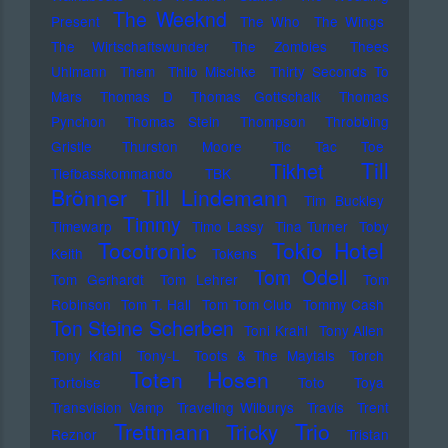
The Weeknd
Present
The Who
The Wings
The Wirtschaftswunder
The Zombies
Thees
Uhlmann
Them
Thilo Mischke
Thirty Seconds To
Mars
Thomas D
Thomas Gottschalk
Thomas
Pynchon
Thomas Stein
Thompson
Throbbing
Gristle
Thurston Moore
Tic Tac Toe
Till
Tikhet
Tiefbasskommando TBK
Brönner
Till Lindemann
Tim Buckley
Timmy
Timewarp
Timo Lassy
Tina Turner
Toby
Tocotronic
Tokio Hotel
Keith
Tokens
Tom Odell
Tom Gerhardt
Tom Lehrer
Tom
Robinson
Tom T. Hall
Tom Tom Club
Tommy Cash
Ton Steine Scherben
Toni Krahl
Tony Allen
Tony Krahl
Tony-L
Toots & The Maytals
Torch
Toten Hosen
Tortoise
Toto
Toya
Transvision Vamp
Traveling Wilburys
Travis
Trent
Trettmann
Trio
Tricky
Reznor
Tristan