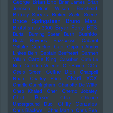
Brian Eno
George
Brian James
Brian
Johnson
Brian Wilson
Brickhead
Britney Spears
Broken Social Scene
Bruce Springsteen
Bruno Mars
Bryan Ferry
BTS
Brutalismus 3000
Bushido
Burial
Burning Spear
Bush
Busta Rhymes
Buzzcocks
Cabaret
Can
Voltaire
Campino
Captain Ahabs
Linkes Bein
Captain Beefheart
Carmen
Carole King
Villain
Cassiber
Cate Le
Bon
Caterina Valente
CD-Boxen
CDs
Celine Dion
Ceelo Green
Chappell
Charli XCX
Roan
Charley Pride
Charlie Cunningham
Charlotte De Witte
Cheb Khaled
Cher
Cherno Jobatey
Chet Baker
Chic
Chicago
Chilly Gonzales
Underground Duo
Chris Blackwell
Chris Martin
Chris Rea