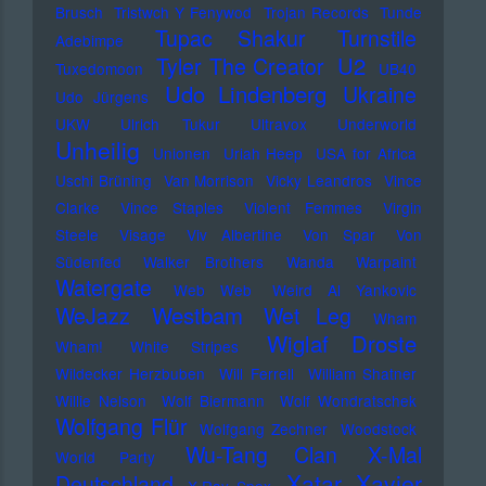
Brusch
Tristwch Y Fenywod
Trojan Records
Tunde
Tupac Shakur
Turnstile
Adebimpe
U2
Tyler The Creator
Tuxedomoon
UB40
Udo Lindenberg
Ukraine
Udo Jürgens
UKW
Ulrich Tukur
Ultravox
Underworld
Unheilig
Unionen
Uriah Heep
USA for Africa
Uschi Brüning
Van Morrison
Vicky Leandros
Vince
Clarke
Vince Staples
Violent Femmes
Virgin
Steele
Visage
Viv Albertine
Von Spar
Von
Südenfed
Walker Brothers
Wanda
Warpaint
Watergate
Web Web
Weird Al Yankovic
Westbam
WeJazz
Wet Leg
Wham
Wiglaf Droste
Wham!
White Stripes
Wildecker Herzbuben
Will Ferrell
William Shatner
Willie Nelson
Wolf Biermann
Wolf Wondratschek
Wolfgang Flür
Wolfgang Zechner
Woodstock
Wu-Tang Clan
X-Mal
World Party
Xatar
Xavier
Deutschland