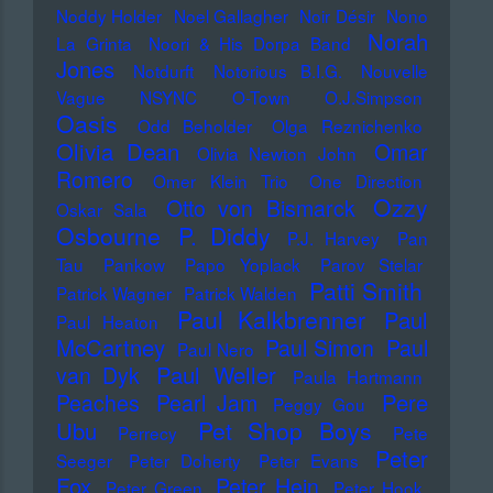
Noddy Holder
Noel Gallagher
Noir Désir
Nono
Norah
La Grinta
Noori & His Dorpa Band
Jones
Notdurft
Notorious B.I.G.
Nouvelle
Vague
NSYNC
O-Town
O.J.Simpson
Oasis
Odd Beholder
Olga Reznichenko
Olivia Dean
Omar
Olivia Newton John
Romero
Omer Klein Trio
One Direction
Ozzy
Otto von Bismarck
Oskar Sala
Osbourne
P. Diddy
P.J. Harvey
Pan
Tau
Pankow
Papo Yoplack
Parov Stelar
Patti Smith
Patrick Wagner
Patrick Walden
Paul Kalkbrenner
Paul
Paul Heaton
McCartney
Paul Simon
Paul
Paul Nero
Paul Weller
van Dyk
Paula Hartmann
Pere
Peaches
Pearl Jam
Peggy Gou
Pet Shop Boys
Ubu
Perrecy
Pete
Peter
Seeger
Peter Doherty
Peter Evans
Fox
Peter Hein
Peter Green
Peter Hook