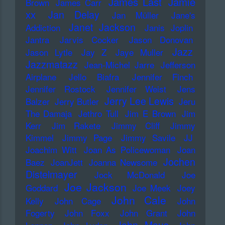
James Last
Jamie
Brown
James Carr
xx
Jan Delay
Jan Müller
Jane's
Janet Jackson
Addiction
Janis Joplin
Jantra
Jarvis Cocker
Jason Donovan
Jazz
Jason Lytle
Jay Z
Jaye Muller
Jazzmatazz
Jean-Michel Jarre
Jefferson
Airplane
Jello Biafra
Jennifer Finch
Jennifer Rostock
Jennifer Weist
Jens
Jerry Lee Lewis
Balzer
Jerry Butler
Jeru
The Damaja
Jethro Tull
Jim E Brown
Jim
Kerr
Jim Rakete
Jimmy Cliff
Jimmy
Kimmel
Jimmy Page
Jimmy Savile
JJ
Joachim Witt
Joan As Policewoman
Joan
Jochen
Baez
JoanJett
Joanna Newsome
Distelmayer
Jock McDonald
Joe
Joe Jackson
Goddard
Joe Meek
Joey
John Cale
Kelly
John Cage
John
Fogerty
John Foxx
John Grant
John