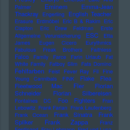
Eminem
Emma-Jean
Palmer
Thackray
English Teacher
Engerling
Erasure
Erdmöbel
Eric B & Rakim
Eric
Clapton
Eric Drew Feldman
Erste
ESC
Allgemeine Verunsicherung
Etta
James
Eugen Cicero
Eurythmics
Fabulous Freak Brothers
Faithless
Falco
Family
Farce
Farin Urlaub
Fat
White Family
Fatboy Slim
Fats Domino
Fehlfarben
Feist
Fever Ray
Fil
Fine
Flake
Flea
Young Cannibals
FINK
Fler
Fleetwood Mac
Florian
Schneider
Florian Silbereisen
Foo Fighters
Fontaines DC
Fran
Lebowitz
Frank Farian
Frank Laufenberg
Frank Sinatra
Frank
Frank Ocean
Frank Zappa
Spilker
Franz
Ferdinand
Frau Lehmann
Fred und Luna