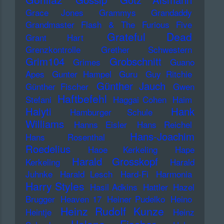
Grace Jones
Grammys
Grandaddy
Grandmaster Flash & The Furious Five
Grateful Dead
Grant Hart
Grenzkontrolle
Grether Schwestern
Grim104
Grobschnitt
Grimes
Guano
Apes
Gunter Hampel
Guru
Guy Ritchie
Günther Jauch
Günther Fischer
Gwen
Haftbefehl
Stefani
Haggai Cohen
Haim
Haiyti
Hank
Hamburger Schule
Williams
Hanns Eisler
Hans Reichel
Hans-Joachim
Hans Rosenthal
Roedelius
Haoe Kerkeling
Hape
Harald Grosskopf
Kerkeling
Harald
Juhnke
Harald Lesch
Hard-Fi
Harmonia
Harry Styles
Hasil Adkins
Hattler
Hazel
Brugger
Heaven 17
Heiner Pudelko
Heino
Heinz Rudolf Kunze
Heintje
Heinz