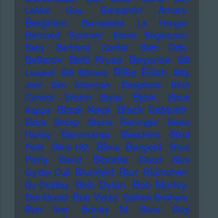
Benjamin Amaru
LaMar Gay
Berghain
Bernadette La Hengst
Bernard Sumner
Bernd Begemann
Berq
Bertrand Cantat
Beth Ditto
Betti Kruse
Beyonce
Betterov
Bill
Billie Eilish
Laswell
Bill Withers
Billy
Joel
Bim Sherman
Biosphere
Birth
Björk
Control
Bitchin Bajas
Black
Black Keys
Black Sabbath
Kappa
Black Sheep
Blaine Reininger
Blake
Harley
Blancmange
Bleachers
Blind
Blixa Bargeld
Bloc
Faith
Blink-182
Blondie
Party
Blond
Blood
Blue
Blur
Blumfeld
Blümchen
Oyster Cult
Bob Dylan
Bob Marley
Bo Diddley
Bob Vylan
Bob Mould
Bollock Brothers
Bon Iver
Boney M
Boy
Bono