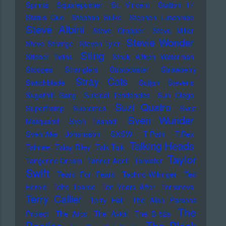
Sprints
Squarepusher
St. Vincent
Station 17
Status Quo
Stephan Sulke
Stephen Luscombe
Steve Albini
Steve Cropper
Steve Miller
Stevie Wonder
Steve Strange
Steven Tyler
Sting
Stieber Twins
Stock Aitken Waterman
Stooges
Stranglers
Stratocaster
Strawberry
Stray Cats
Switchblade
Sufjan Stevens
Sugarhill Gang
Suicidal Tendencies
Sun Diego
Suzi Quatro
Supertramp
Supremes
Sven
Sven Wunder
Marquardt
Sven Tasnadi
Sven-Ake Johansson
SXSW
T-Pain
T.Rex
Talking Heads
Tahnee
Talay Riley
Talk Talk
Taylor
Tangerine Dream
Tanner Adell
Tarwater
Swift
Tears For Fears
Techno-Wikinger
Ted
Herold
Teho Teardo
Ten Years After
Terranova
Terry Callier
Terry Hall
The Alan Parsons
The
Project
The Arcs
The Avicii
The B-52s
Beatles
The Black