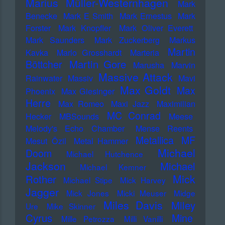
Marius Müller-Westernhagen
Mark
Benecke
Mark E Smith
Mark Ernestus
Mark
Forster
Mark Knopfler
Mark Oliver Everett
Mark Saunders
Mark Zuckerberg
Markus
Martin
Kavka
Marlo Grosshardt
Marteria
Martin Gore
Böttcher
Marusha
Marvin
Massive Attack
Rainwater
Massiv
Mavi
Max Goldt
Max
Phoenix
Max Giesinger
Herre
Max Romeo
Maxi Jazz
Maximilian
MC Conrad
Hecker
MBSounds
Meese
Melody's Echo Chamber
Mense Reents
Metallica
MF
Mesut Özil
Metal Hammer
Michael
Doom
Michael Hutchence
Jackson
Michael
Michael Kemner
Mick
Rother
Michael Stipe
Mick Harvey
Jagger
Mick Jones
Micki Meuser
Midge
Miles Davis
Miley
Ure
Mike Skinner
Cyrus
Mine
Mille Petrozza
Milli Vanilli