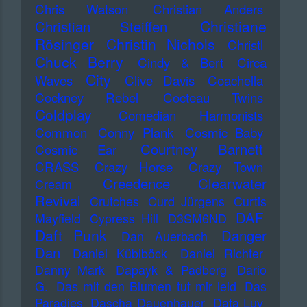
Chris Watson
Christian Anders
Christiane
Christian Steiffen
Rösinger
Christin Nichols
Christl
Chuck Berry
Cindy & Bert
Circa
City
Waves
Clive Davis
Coachella
Cockney Rebel
Cocteau Twins
Coldplay
Comedian Harmonists
Common
Conny Plank
Cosmic Baby
Courtney Barnett
Cosmic Ear
CRASS
Crazy Horse
Crazy Town
Creedence Clearwater
Cream
Revival
Crutches
Curd Jürgens
Curtis
DAF
Mayfield
Cypress Hill
D3SM6ND
Daft Punk
Danger
Dan Auerbach
Dan
Daniel Küblböck
Daniel Richter
Danny Mark
Dapayk & Padberg
Dario
G.
Das mit den Blumen tut mir leid
Das
Paradies
Dascha Dauenhauer
Data Luv