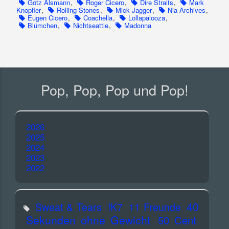
Götz Alsmann
,
Roger Cicero
,
Dire Straits
,
Mark
Knopfler
,
Rolling Stones
,
Mick Jagger
,
Nia Archives
,
Eugen Cicero
,
Coachella
,
Lollapalooza
,
Blümchen
,
Nichtseattle
,
Madonna
Pop, Pop, Pop und Pop!
2026
2025
2024
2023
2022
40
Sweat & Tears
!K7
11 Freunde
Sekunden ohne Gewicht
50 Cent