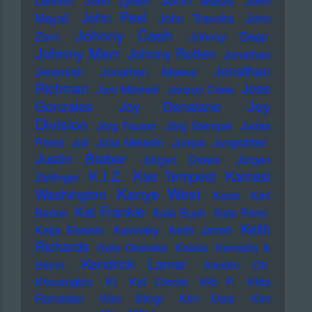
John Maus
Lennon
John Lydon
John
John Peel
Mayall
John Travolta
John
Johnny Cash
Zorn
Johnny Depp
Johnny Marr
Johnny Rotten
Jonathan
Jonathan
Jeremiah
Jonathan Meese
Richman
Jose
Joni Mitchell
Jonzun Crew
Joy
Gonzales
Joy Denalane
Division
Jörg Fauser
Jörg Stempel
Judas
Priest
Juli
Julia Meladin
Jumpa
Jungstötter
Justin Bieber
Jürgen Drews
Jürgen
K.I.Z.
Kae Tempest
Kamasi
Zeltinger
Kanye West
Washington
Karat
Karl
Kat Frankie
Bartos
Kate Bush
Kate Perry
Keith
Katja Ebstein
Kavinsky
Keith Jarrett
Richards
Kele Okereke
Kelela
Kemistry &
Kendrick Lamar
Storm
Kerstin Ott
Khruangbin
KI
KId Creole
KId P.
KIda
Ramadan
KIev Stingl
KIm Deal
KIm