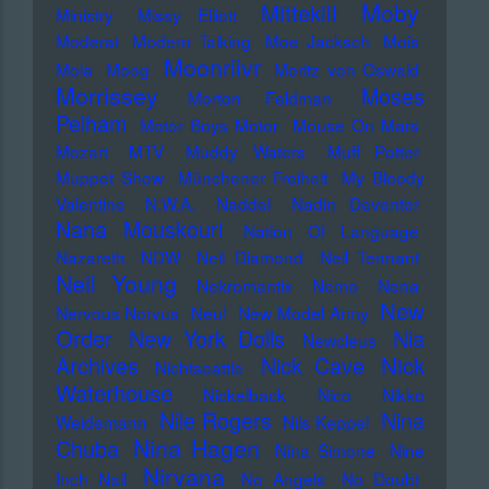
Moby
Mittekill
Ministry
Missy Elliott
Moderat
Modern Talking
Moe Jacksch
Mois
Moonriivr
Mola
Moog
Moritz von Oswald
Morrissey
Moses
Morton Feldman
Pelham
Motor Boys Motor
Mouse On Mars
Mozart
MTV
Muddy Waters
Muff Potter
Muppet Show
Münchener Freiheit
My Bloody
Valentine
N.W.A.
Naddel
Nadin Deventer
Nana Mouskouri
Nation Of Language
Nazareth
NDW
Neil Diamond
Neil Tennant
Neil Young
Nekromantix
Nemo
Nena
New
Nervous Norvus
Neu!
New Model Army
Order
New York Dolls
Nia
Newcleus
Nick
Archives
Nick Cave
Nichtseattle
Waterhouse
Nickelback
Nico
Nikko
Nile Rogers
Nina
Weidemann
Nils Keppel
Nina Hagen
Chuba
Nina Simone
Nine
Nirvana
Inch Nail
No Angels
No Doubt