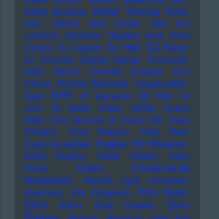
Dieter Thomas Heck
Dieter Moebius
DiIV
DIKKA
Dire Straits
Dirk von
Lowtzow
Disarstar
Disaster Area
Dixie
DJ Koze
DJ Hell
Chicks
DJ Fetisch
DJ Tomcraft
Django Django
Doctorella
Dolly Parton
Dominik Eulberg
Don
Donna Summer
Cherry
Dopplereffekt
Dr Dre
DPP
Dota
Dr Demento
Dr
John
Dr Motte
Drake
DSDS
Duane
Eddy
Dub Spencer & Trance Hill
Duke
Ellington
Duke Pearson
Duke Reid
Ed Sheeran
Eagles
Dusty Springfield
Eddie Murphy
Eddie Vedder
Eden
Einstürzende
Golan
Editors
Neubauten
Electric Light Orchestra
Elon Musk
Electronic
Ella Fitzgerald
Elton John
Elvis
Elvis Costello
Presley
Embryo
Emerson Lake And