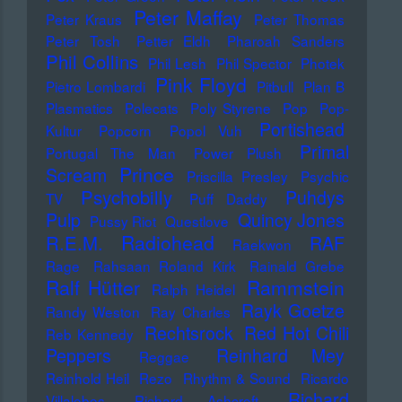
Peter Maffay
Peter Kraus
Peter Thomas
Peter Tosh
Petter Eldh
Pharoah Sanders
Phil Collins
Phil Lesh
Phil Spector
Photek
Pink Floyd
Pietro Lombardi
Pitbull
Plan B
Plasmatics
Polecats
Poly Styrene
Pop
Pop-
Portishead
Kultur
Popcorn
Popol Vuh
Primal
Portugal The Man
Power Plush
Prince
Scream
Priscilla Presley
Psychic
Psychobilly
Puhdys
TV
Puff Daddy
Pulp
Quincy Jones
Pussy Riot
Questlove
Radiohead
R.E.M.
RAF
Raekwon
Rage
Rahsaan Roland Kirk
Rainald Grebe
Ralf Hütter
Rammstein
Ralph Heidel
Rayk Goetze
Randy Weston
Ray Charles
Rechtsrock
Red Hot Chili
Reb Kennedy
Peppers
Reinhard Mey
Reggae
Reinhold Heil
Rezo
Rhythm & Sound
Ricardo
Richard
Villalobos
Richard Ashcroft