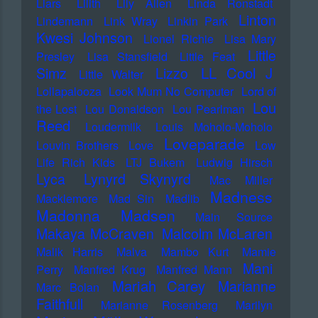
Liars
Lilith
Lily Allen
Linda Ronstadt
Linton
Lindemann
Link Wray
Linkin Park
Kwesi Johnson
Lionel Richie
Lisa Mary
Little
Presley
Lisa Stansfield
Little Feat
LL Cool J
Simz
Lizzo
Little Walter
Lollapalooza
Look Mum No Computer
Lord of
Lou
the Lost
Lou Donaldson
Lou Pearlman
Reed
Loudermilk
Louis Moholo-Moholo
Loveparade
Louvin Brothers
Love
Low
Life Rich Kids
LTJ Bukem
Ludwig Hirsch
Lyca
Lynyrd Skynyrd
Mac Miller
Madness
Macklemore
Mad Sin
Madlib
Madonna
Madsen
Main Source
Makaya McCraven
Malcolm McLaren
Malik Harris
Malva
Mambo Kurt
Mamie
Mani
Perry
Manfred Krug
Manfred Mann
Mariah Carey
Marianne
Marc Bolan
Faithfull
Marianne Rosenberg
Marilyn