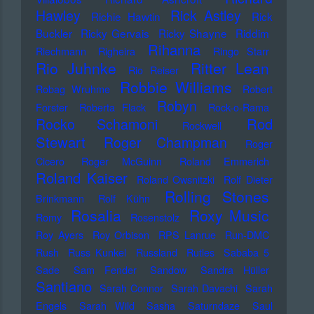
Hawley
Rick Astley
Richie Hawtin
Rick
Buckler
Ricky Gervais
Ricky Shayne
Riddim
Rihanna
Riechmann
Righeira
Ringo Starr
Rio Juhnke
Ritter Lean
Rio Reiser
Robbie Williams
Robag Wruhme
Robert
Robyn
Forster
Roberta Flack
Rock-o-Rama
Rod
Rocko Schamoni
Rockwell
Stewart
Roger Champman
Roger
Cicero
Roger McGuinn
Roland Emmerich
Roland Kaiser
Roland Owsnitzki
Rolf Dieter
Rolling Stones
Brinkmann
Rolf Kühn
Rosalia
Roxy Music
Romy
Rosenstolz
Roy Ayers
Roy Orbison
RPS Lanrue
Run-DMC
Rush
Russ Kunkel
Russland
Rutles
Sababa 5
Sade
Sam Fender
Sandow
Sandra Hüller
Santiano
Sarah Connor
Sarah Davachi
Sarah
Engels
Sarah Wild
Sasha
Saturndaze
Saul