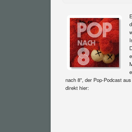
E
d
w
I
D
e
M
e
nach 8", der Pop-Podcast aus 
direkt hier: