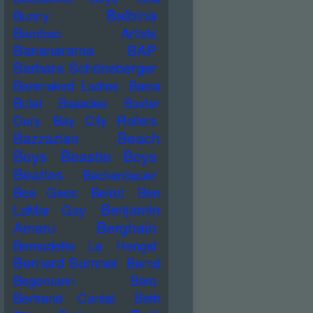
Balbina
Bunny
Bamboo Artists
Bananarama
BAP
Barbara Schöneberger
Barenaked Ladies
Basia
Bulat
Bassdee
Baxter
Dury
Bay City Rollers
Beach
Bazzazian
Boys
Beastie Boys
Beatles
Beckenbauer
Bee Gees
Beirut
Ben
Benjamin
LaMar Gay
Berghain
Amaru
Bernadette La Hengst
Bernard Sumner
Bernd
Begemann
Berq
Bertrand Cantat
Beth