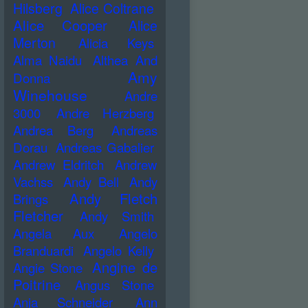
Hilsberg
Alice Coltrane
Alice Cooper
Alice
Merton
Alicia Keys
Alma Naidu
Althea And
Amy
Donna
Winehouse
Andre
3000
Andre Herzberg
Andrea Berg
Andreas
Dorau
Andreas Gabalier
Andrew Eldritch
Andrew
Vachss
Andy Bell
Andy
Andy Fletch
Brings
Fletcher
Andy Smith
Angela Aux
Angelo
Branduardi
Angelo Kelly
Angine de
Angie Stone
Poitrine
Angus Stone
Anja Schneider
Ann