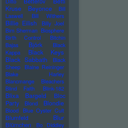
Betti
Betterov
Ditto
Kruse
Beyonce
Bill
Laswell
Bill Withers
Billie Eilish
Billy Joel
Bim Sherman
Biosphere
Birth Control
Bitchin
Björk
Bajas
Black
Black Keys
Kappa
Black Sabbath
Black
Sheep
Blaine Reininger
Blake Harley
Blancmange
Bleachers
Blind Faith
Blink-182
Blixa Bargeld
Bloc
Blondie
Party
Blond
Blood
Blue Oyster Cult
Blur
Blumfeld
Blümchen
Bo Diddley