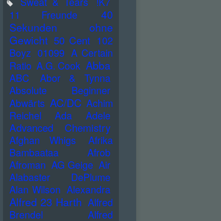
Sweat & Tears
!K7
40
11 Freunde
Sekunden ohne
Gewicht
50 Cent
102
Boyz
01099
A Certain
Abba
Ratio
A.G. Cook
ABC
Abor & Tynna
Absolute Beginner
AC/DC
Abwärts
Achim
Reichel
Ada
Adele
Advanced Chemistry
Afghan Whigs
Afrika
Bambaataa
Afrob
Afroman
AG Geige
Air
Alabaster DePlume
Alan Wilson
Alexandra
Alfred 23 Harth
Alfred
Brendel
Alfred