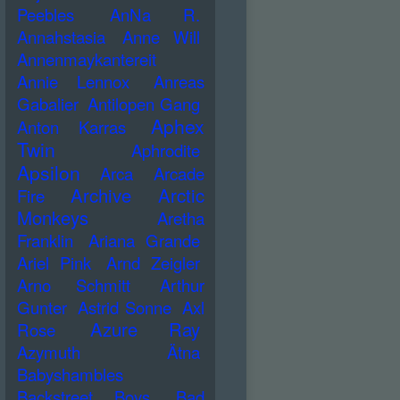
Peebles
AnNa R.
Annahstasia
Anne Will
Annenmaykantereit
Annie Lennox
Anreas
Gabalier
Antilopen Gang
Aphex
Anton Karras
Twin
Aphrodite
Apsilon
Arca
Arcade
Archive
Arctic
Fire
Monkeys
Aretha
Franklin
Ariana Grande
Ariel Pink
Arnd Zeigler
Arno Schmitt
Arthur
Gunter
Astrid Sonne
Axl
Azure Ray
Rose
Azymuth
Ätna
Babyshambles
Backstreet Boys
Bad