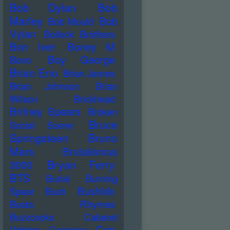
Bob Dylan
Bob
Marley
Bob
Bob Mould
Vylan
Bollock Brothers
Bon Iver
Boney M
Boy George
Bono
Brian Eno
Brian James
Brian Johnson
Brian
Wilson
Brickhead
Britney Spears
Broken
Bruce
Social Scene
Springsteen
Bruno
Mars
Brutalismus
Bryan Ferry
3000
BTS
Burial
Burning
Bushido
Spear
Bush
Busta Rhymes
Buzzcocks
Cabaret
Can
Voltaire
Campino