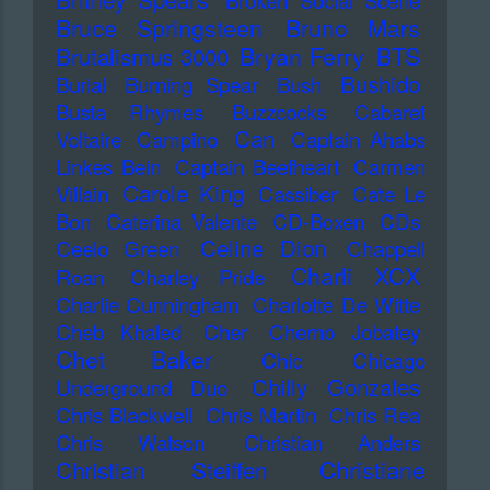
Broken Social Scene
Bruce Springsteen
Bruno Mars
Bryan Ferry
BTS
Brutalismus 3000
Bushido
Burial
Burning Spear
Bush
Busta Rhymes
Buzzcocks
Cabaret
Can
Voltaire
Campino
Captain Ahabs
Linkes Bein
Captain Beefheart
Carmen
Carole King
Villain
Cassiber
Cate Le
Bon
Caterina Valente
CD-Boxen
CDs
Celine Dion
Ceelo Green
Chappell
Charli XCX
Roan
Charley Pride
Charlie Cunningham
Charlotte De Witte
Cheb Khaled
Cher
Cherno Jobatey
Chet Baker
Chic
Chicago
Chilly Gonzales
Underground Duo
Chris Blackwell
Chris Martin
Chris Rea
Chris Watson
Christian Anders
Christiane
Christian Steiffen