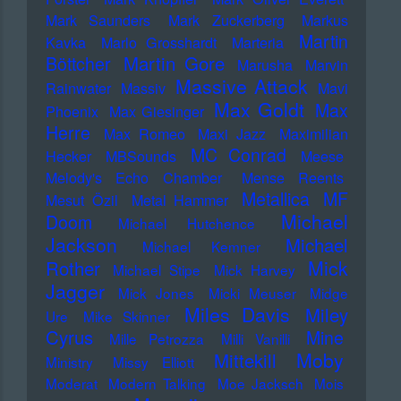
Mark Saunders
Mark Zuckerberg
Markus
Martin
Kavka
Marlo Grosshardt
Marteria
Martin Gore
Böttcher
Marusha
Marvin
Massive Attack
Rainwater
Massiv
Mavi
Max Goldt
Max
Phoenix
Max Giesinger
Herre
Max Romeo
Maxi Jazz
Maximilian
MC Conrad
Hecker
MBSounds
Meese
Melody's Echo Chamber
Mense Reents
Metallica
MF
Mesut Özil
Metal Hammer
Michael
Doom
Michael Hutchence
Jackson
Michael
Michael Kemner
Mick
Rother
Michael Stipe
Mick Harvey
Jagger
Mick Jones
Micki Meuser
Midge
Miles Davis
Miley
Ure
Mike Skinner
Cyrus
Mine
Mille Petrozza
Milli Vanilli
Moby
Mittekill
Ministry
Missy Elliott
Moderat
Modern Talking
Moe Jacksch
Mois