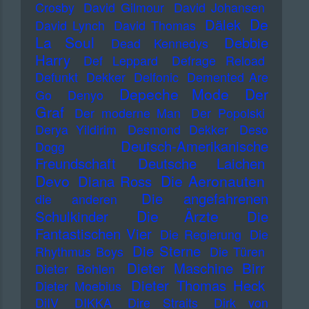
Crosby
David Gilmour
David Johansen
De
Dälek
David Lynch
David Thomas
La Soul
Debbie
Dead Kennedys
Harry
Def Leppard
Defrage Reload
Defunkt
Dekker
Delfonic
Demented Are
Depeche Mode
Der
Go
Denyo
Graf
Der moderne Man
Der Popolski
Derya Yildirim
Desmond Dekker
Deso
Deutsch-Amerikanische
Dogg
Freundschaft
Deutsche Laichen
Devo
Die Aeronauten
Diana Ross
Die angefahrenen
die anderen
Die Ärzte
Schulkinder
Die
Fantastischen Vier
Die Regierung
Die
Die Sterne
Rhythmus Boys
Die Türen
Dieter Maschine Birr
Dieter Bohlen
Dieter Thomas Heck
Dieter Moebius
DiIV
DIKKA
Dire Straits
Dirk von