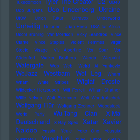
U2
Tyler The Creator
Tuxedomoon
UB40
Udo Lindenberg
Ukraine
Udo Jürgens
UKW
Ulrich Tukur
Ultravox
Underworld
Unheilig
Unionen
Uriah Heep
USA for Africa
Uschi Brüning
Van Morrison
Vicky Leandros
Vince
Clarke
Vince Staples
Violent Femmes
Virgin
Steele
Visage
Viv Albertine
Von Spar
Von
Südenfed
Walker Brothers
Wanda
Warpaint
Watergate
Web Web
Weird Al Yankovic
Westbam
WeJazz
Wet Leg
Wham
Wiglaf Droste
Wham!
White Stripes
Wildecker Herzbuben
Will Ferrell
William Shatner
Willie Nelson
Wolf Biermann
Wolf Wondratschek
Wolfgang Flür
Wolfgang Zechner
Woodstock
Wu-Tang Clan
X-Mal
World Party
Xatar
Xavier
Deutschland
X-Ray Spex
Naidoo
Yassin
Yeule
Yoko Ono
Yousuke
Yungblud
Yukimatsu
Yves Tumor
Z-Pain