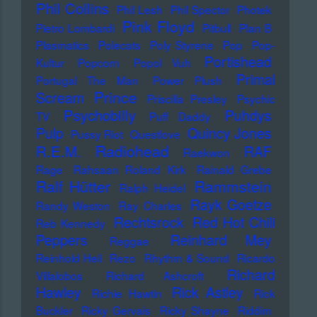
Phil Collins
Phil Lesh
Phil Spector
Photek
Pink Floyd
Pietro Lombardi
Pitbull
Plan B
Plasmatics
Polecats
Poly Styrene
Pop
Pop-
Portishead
Kultur
Popcorn
Popol Vuh
Primal
Portugal The Man
Power Plush
Prince
Scream
Priscilla Presley
Psychic
Psychobilly
Puhdys
TV
Puff Daddy
Pulp
Quincy Jones
Pussy Riot
Questlove
Radiohead
R.E.M.
RAF
Raekwon
Rage
Rahsaan Roland Kirk
Rainald Grebe
Ralf Hütter
Rammstein
Ralph Heidel
Rayk Goetze
Randy Weston
Ray Charles
Rechtsrock
Red Hot Chili
Reb Kennedy
Peppers
Reinhard Mey
Reggae
Reinhold Heil
Rezo
Rhythm & Sound
Ricardo
Richard
Villalobos
Richard Ashcroft
Hawley
Rick Astley
Richie Hawtin
Rick
Buckler
Ricky Gervais
Ricky Shayne
Riddim