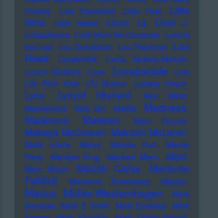
Little
Presley
Lisa Stansfield
Little Feat
LL Cool J
Simz
Lizzo
Little Walter
Lollapalooza
Look Mum No Computer
Lord of
Lou
the Lost
Lou Donaldson
Lou Pearlman
Reed
Loudermilk
Louis Moholo-Moholo
Loveparade
Louvin Brothers
Love
Low
Life Rich Kids
LTJ Bukem
Ludwig Hirsch
Lyca
Lynyrd Skynyrd
Mac Miller
Madness
Macklemore
Mad Sin
Madlib
Madonna
Madsen
Main Source
Makaya McCraven
Malcolm McLaren
Malik Harris
Malva
Mambo Kurt
Mamie
Mani
Perry
Manfred Krug
Manfred Mann
Mariah Carey
Marianne
Marc Bolan
Faithfull
Marianne Rosenberg
Marilyn
Marius Müller-Westernhagen
Mark
Benecke
Mark E Smith
Mark Ernestus
Mark
Forster
Mark Knopfler
Mark Oliver Everett