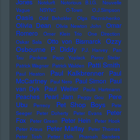
Jones
Notdurft
Notorious B.I.G.
Nouvelle
Vague
NSYNC
O-Town
O.J.Simpson
Oasis
Odd Beholder
Olga Reznichenko
Olivia Dean
Omar
Olivia Newton John
Romero
Omer Klein Trio
One Direction
Ozzy
Otto von Bismarck
Oskar Sala
Osbourne
P. Diddy
P.J. Harvey
Pan
Tau
Pankow
Papo Yoplack
Parov Stelar
Patti Smith
Patrick Wagner
Patrick Walden
Paul Kalkbrenner
Paul
Paul Heaton
McCartney
Paul Simon
Paul
Paul Nero
Paul Weller
van Dyk
Paula Hartmann
Pere
Peaches
Pearl Jam
Peggy Gou
Pet Shop Boys
Ubu
Perrecy
Pete
Peter
Seeger
Peter Doherty
Peter Evans
Fox
Peter Hein
Peter Green
Peter Hook
Peter Maffay
Peter Kraus
Peter Thomas
Peter Tosh
Petter Eldh
Pharoah Sanders