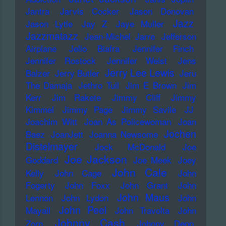
Jantra
Jarvis Cocker
Jason Donovan
Jazz
Jason Lytle
Jay Z
Jaye Muller
Jazzmatazz
Jean-Michel Jarre
Jefferson
Airplane
Jello Biafra
Jennifer Finch
Jennifer Rostock
Jennifer Weist
Jens
Jerry Lee Lewis
Balzer
Jerry Butler
Jeru
The Damaja
Jethro Tull
Jim E Brown
Jim
Kerr
Jim Rakete
Jimmy Cliff
Jimmy
Kimmel
Jimmy Page
Jimmy Savile
JJ
Joachim Witt
Joan As Policewoman
Joan
Jochen
Baez
JoanJett
Joanna Newsome
Distelmayer
Jock McDonald
Joe
Joe Jackson
Goddard
Joe Meek
Joey
John Cale
Kelly
John Cage
John
Fogerty
John Foxx
John Grant
John
John Maus
Lennon
John Lydon
John
John Peel
Mayall
John Travolta
John
Johnny Cash
Zorn
Johnny Depp