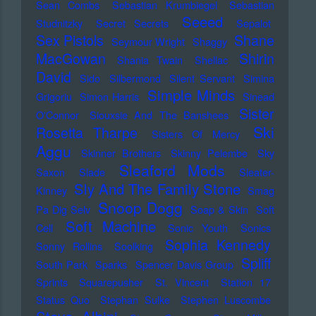
Sean Combs
Sebastian Krumbiegel
Sebastian
Seeed
Studnitzky
Secret Secrets
Sepalot
Sex Pistols
Shane
Seymour Wright
Shaggy
MacGowan
Shirin
Shania Twain
Shellac
David
Sido
Silbermond
Silent Servant
Simina
Simple Minds
Grigoriu
Simon Harris
Sinead
Sister
O'Connor
Siouxsie And The Banshees
Ski
Rosetta Tharpe
Sisters Of Mercy
Aggu
Skinner Brothers
Skinny Pelembe
Sky
Sleaford Mods
Saxon
Slade
Sleater-
Sly And The Family Stone
Kinney
Smag
Snoop Dogg
Pa Dig Selv
Soap & Skin
Soft
Soft Machine
Cell
Sonic Youth
Sonics
Sophia Kennedy
Sonny Rollins
Soolking
Spliff
South Park
Sparks
Spencer Davis Group
Sprints
Squarepusher
St. Vincent
Station 17
Status Quo
Stephan Sulke
Stephen Luscombe