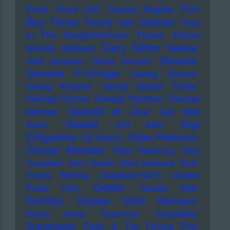
Fun
Ernst
Front 242
Fuerza Regida
Boy Three
Funny van Dannen
Fury
In The Slaughterhouse
Fusion
Future
Gary Glitter
Geese
Islands
Galliano
Genesis
Geir Jenssen
Gene Vincent
Genesis P-Orridge
Georg Danzer
Georg Kreisler
Georg Stefan Troller
George Clinton
George Harrison
George
Gestalt et Jive
Michael
Get Well
Gewalt
Gigi
Soon
GG Allin
D'Agostino
Giles Peterson
Gil Ofarim
Giorgio Moroder
Gitte Haenning
Glen
Campbell
Glen Gould
Glen Hansard
GLS
Gnarls Barkley
Goebbels/Harth
Golden
Goldie
Pudel Club
Goodie Mob
Gorillaz
Gossip
Götz Alsmann
Grace Jones
Grammys
Grandaddy
Grandmaster Flash & The Furious Five