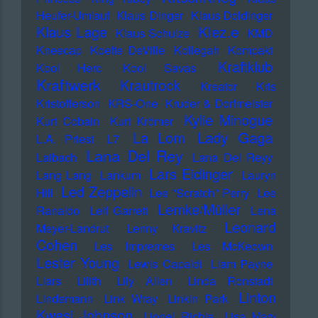
Heufer-Umlauf
Klaus Dinger
Klaus Doldinger
Klez.e
Klaus Lage
Klaus Schulze
KMD
Kneecap
Koefte DeVille
Kollegah
Kompakt
Kraftklub
Kool Herc
Kool Savas
Kraftwerk
Krautrock
Kreator
Kris
Kristofferson
KRS-One
Kruder & Dorfmeister
Kylie Minogue
Kurt Cobain
Kurt Krömer
Lady Gaga
La Lom
L.A. Priest
L7
Lana Del Rey
Laibach
Lana Del Reyy
Lars Eidinger
Lang Lang
Lankum
Lauryn
Led Zeppelin
Hill
Lee "Scratch" Perry
Lee
Lemke/Müller
Ranaldo
Leif Garrett
Lena
Leonard
Meyer-Landrut
Lenny Kravitz
Cohen
Les Impremes
Les McKeown
Lester Young
Lewis Capaldi
Liam Payne
Liars
Lilith
Lily Allen
Linda Ronstadt
Linton
Lindemann
Link Wray
Linkin Park
Kwesi Johnson
Lionel Richie
Lisa Mary