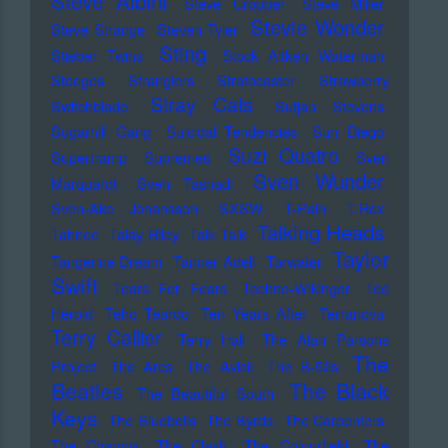
Steve Albini
Steve Cropper
Steve Miller
Stevie Wonder
Steve Strange
Steven Tyler
Sting
Stieber Twins
Stock Aitken Waterman
Stooges
Stranglers
Stratocaster
Strawberry
Stray Cats
Switchblade
Sufjan Stevens
Sugarhill Gang
Suicidal Tendencies
Sun Diego
Suzi Quatro
Supertramp
Supremes
Sven
Sven Wunder
Marquardt
Sven Tasnadi
Sven-Ake Johansson
SXSW
T-Pain
T.Rex
Talking Heads
Tahnee
Talay Riley
Talk Talk
Taylor
Tangerine Dream
Tanner Adell
Tarwater
Swift
Tears For Fears
Techno-Wikinger
Ted
Herold
Teho Teardo
Ten Years After
Terranova
Terry Callier
Terry Hall
The Alan Parsons
The
Project
The Arcs
The Avicii
The B-52s
Beatles
The Black
The Beautiful South
Keys
The Bluebells
The Byrds
The Carpenters
The Champs
The Clash
The Colourfield
The