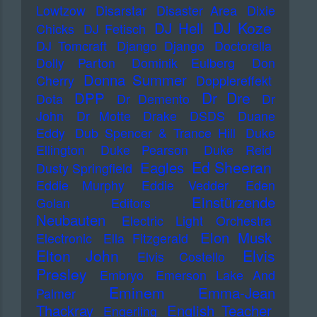
Lowtzow
Disarstar
Disaster Area
Dixie
DJ Koze
DJ Hell
Chicks
DJ Fetisch
DJ Tomcraft
Django Django
Doctorella
Dolly Parton
Dominik Eulberg
Don
Donna Summer
Cherry
Dopplereffekt
Dr Dre
DPP
Dota
Dr Demento
Dr
John
Dr Motte
Drake
DSDS
Duane
Eddy
Dub Spencer & Trance Hill
Duke
Ellington
Duke Pearson
Duke Reid
Ed Sheeran
Eagles
Dusty Springfield
Eddie Murphy
Eddie Vedder
Eden
Einstürzende
Golan
Editors
Neubauten
Electric Light Orchestra
Elon Musk
Electronic
Ella Fitzgerald
Elton John
Elvis
Elvis Costello
Presley
Embryo
Emerson Lake And
Eminem
Emma-Jean
Palmer
Thackray
English Teacher
Engerling