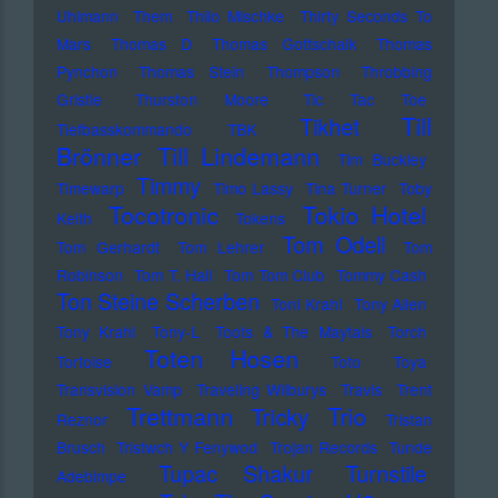
Uhlmann
Them
Thilo Mischke
Thirty Seconds To
Mars
Thomas D
Thomas Gottschalk
Thomas
Pynchon
Thomas Stein
Thompson
Throbbing
Gristle
Thurston Moore
Tic Tac Toe
Till
Tikhet
Tiefbasskommando TBK
Brönner
Till Lindemann
Tim Buckley
Timmy
Timewarp
Timo Lassy
Tina Turner
Toby
Tocotronic
Tokio Hotel
Keith
Tokens
Tom Odell
Tom Gerhardt
Tom Lehrer
Tom
Robinson
Tom T. Hall
Tom Tom Club
Tommy Cash
Ton Steine Scherben
Toni Krahl
Tony Allen
Tony Krahl
Tony-L
Toots & The Maytals
Torch
Toten Hosen
Tortoise
Toto
Toya
Transvision Vamp
Traveling Wilburys
Travis
Trent
Trettmann
Trio
Tricky
Reznor
Tristan
Brusch
Tristwch Y Fenywod
Trojan Records
Tunde
Tupac Shakur
Turnstile
Adebimpe