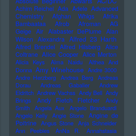
AC/DC
Absolute Beginner
Abwärts
Advanced
Achim Reichel
Ada
Adele
Chemistry
Afghan Whigs
Afrika
Bambaataa
Afrob
Afroman
AG
Geige
Air
Alabaster DePlume
Alan
Alfred 23 Harth
Wilson
Alexandra
Alfred Brendel
Alfred Hilsberg
Alice
Alice Cooper
Coltrane
Alice Merton
Alicia Keys
Alma Naidu
Althea And
Amy Winehouse
Donna
Andre 3000
Andre Herzberg
Andrea Berg
Andreas
Dorau
Andreas Gabalier
Andrew
Eldritch
Andrew Vachss
Andy Bell
Andy
Andy Fletch Fletcher
Brings
Andy
Smith
Angela Aux
Angelo Branduardi
Angine de
Angelo Kelly
Angie Stone
Poitrine
Angus Stone
Anja Schneider
Ann Peebles
AnNa R.
Annahstasia