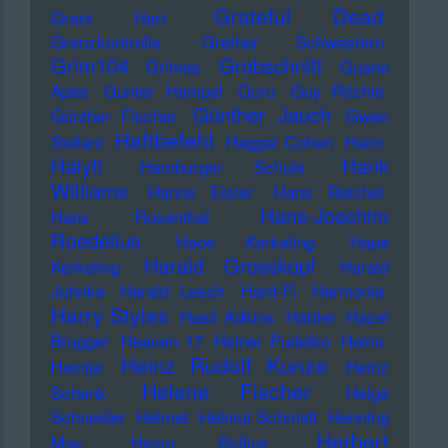
Grateful Dead
Grant Hart
Grenzkontrolle
Grether Schwestern
Grim104
Grobschnitt
Grimes
Guano
Apes
Gunter Hampel
Guru
Guy Ritchie
Günther Jauch
Günther Fischer
Gwen
Haftbefehl
Stefani
Haggai Cohen
Haim
Haiyti
Hank
Hamburger Schule
Williams
Hanns Eisler
Hans Reichel
Hans-Joachim
Hans Rosenthal
Roedelius
Haoe Kerkeling
Hape
Harald Grosskopf
Kerkeling
Harald
Juhnke
Harald Lesch
Hard-Fi
Harmonia
Harry Styles
Hasil Adkins
Hattler
Hazel
Brugger
Heaven 17
Heiner Pudelko
Heino
Heinz Rudolf Kunze
Heintje
Heinz
Helene Fischer
Schenk
Helge
Schneider
Helmet
Helmut Schmidt
Henning
Herbert
May
Henry Rollins