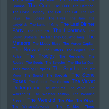
The Cure
Cramps
The Curs
The Damned
The Divine Comedy
The Eels
The Fall
The Five
Keys
The Fugees
The Hives
The Jam
The
The Last Dinner
Ladybirds
The Lambrini Girls
Party
The Libertines
The Lathums
The
The
Louvin Brothers
The Man They Could'nt Hang
Meteors
The Moody Blues
The Murder Capital
The Notwist
The Platters
The Pogues
The
The Prodigy
Police
The Residents
The
Routes
The Seeds
The Selecter
The Sha La Das
The Smiths
The Smashing Pumpkins
The Soft
The Stone
Moon
The Sound
The Specials
Roses
The Velvet
The Streets
The Strokes
Underground
The Ventures
The Verve
The
Walkabouts
The Weather Station
The Wedding
The Weeknd
Present
The Who
The Wings
The Wirtschaftswunder
The Zombies
Thees