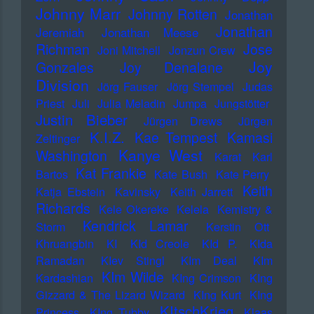
Johnny Marr
Johnny Rotten
Jonathan
Jonathan
Jeremiah
Jonathan Meese
Richman
Jose
Joni Mitchell
Jonzun Crew
Joy
Gonzales
Joy Denalane
Division
Jörg Fauser
Jörg Stempel
Judas
Priest
Juli
Julia Meladin
Jumpa
Jungstötter
Justin Bieber
Jürgen Drews
Jürgen
K.I.Z.
Kae Tempest
Kamasi
Zeltinger
Kanye West
Washington
Karat
Karl
Kat Frankie
Bartos
Kate Bush
Kate Perry
Keith
Katja Ebstein
Kavinsky
Keith Jarrett
Richards
Kele Okereke
Kelela
Kemistry &
Kendrick Lamar
Storm
Kerstin Ott
Khruangbin
KI
KId Creole
KId P.
KIda
Ramadan
KIev Stingl
KIm Deal
KIm
KIm Wilde
Kardashian
KIng Crimson
KIng
Gizzard & The Lizard Wizard
KIng Kurt
KIng
KItschKrieg
Princess
KIng Tubby
Klaas