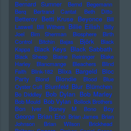
Bernard Sumner
Bernd Begemann
Berq
Bertrand Cantat
Beth Ditto
Betti Kruse
Beyonce
Betterov
Bill
Billie Eilish
Laswell
Bill Withers
Billy
Joel
Bim Sherman
Biosphere
Birth
Björk
Control
Bitchin Bajas
Black
Black Keys
Black Sabbath
Kappa
Black Sheep
Blaine Reininger
Blake
Harley
Blancmange
Bleachers
Blind
Blixa Bargeld
Bloc
Faith
Blink-182
Blondie
Party
Blond
Blood
Blue
Blur
Blumfeld
Blümchen
Oyster Cult
Bob Dylan
Bob Marley
Bo Diddley
Bob Vylan
Bob Mould
Bollock Brothers
Bon Iver
Boney M
Boy
Bono
Brian Eno
George
Brian James
Brian
Johnson
Brian Wilson
Brickhead
Britney Spears