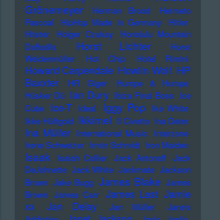
Grönemeyer
Herman Brood
Hermeto
Pascoal
HipHop Made in Germany
Hitler
Hitster
Holger Czukay
Honolulu Mountain
Horst Lichter
Daffodils
Horst
Weidenmüller
Hot Chip
Hotel Rimini
Howard Carpendale
Howlin Wolf
HP
Baxxter
HR Giger
Humpe & Humpe
Ian Dury
Hüsker Dü
Ibiza Final Boss
Ice
Iggy Pop
Ice-T
Cube
Ideal
Ike White
Ikkimel
Ikke Hüftgold
Il Civetto
Ina Deter
Ina Müller
International Music
Interzone
Irene Schweizer
Irmin Schmidt
Iron Maiden
Isaak
Isaiah Collier
Jack Antonoff
Jack
DeJohnette
Jack White
Jackmate
Jackson
James Blake
Brown
Jake Bugg
James
James Last
Jamie
Brown
James Carr
xx
Jan Delay
Jan Müller
Jane's
Janet Jackson
Addiction
Janis Joplin