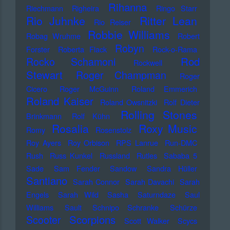
Rihanna
Riechmann
Righeira
Ringo Starr
Rio Juhnke
Ritter Lean
Rio Reiser
Robbie Williams
Robag Wruhme
Robert
Robyn
Forster
Roberta Flack
Rock-o-Rama
Rod
Rocko Schamoni
Rockwell
Stewart
Roger Champman
Roger
Cicero
Roger McGuinn
Roland Emmerich
Roland Kaiser
Roland Owsnitzki
Rolf Dieter
Rolling Stones
Brinkmann
Rolf Kühn
Rosalia
Roxy Music
Romy
Rosenstolz
Roy Ayers
Roy Orbison
RPS Lanrue
Run-DMC
Rush
Russ Kunkel
Russland
Rutles
Sababa 5
Sade
Sam Fender
Sandow
Sandra Hüller
Santiano
Sarah Connor
Sarah Davachi
Sarah
Engels
Sarah Wild
Sasha
Saturndaze
Saul
Williams
Sault
Schnipo Schranke
Schürze
Scorpions
Scooter
Scott Walker
Scycs