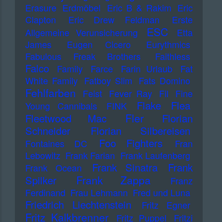
Erasure
Erdmöbel
Eric B & Rakim
Eric
Clapton
Eric Drew Feldman
Erste
ESC
Allgemeine Verunsicherung
Etta
James
Eugen Cicero
Eurythmics
Fabulous Freak Brothers
Faithless
Falco
Family
Farce
Farin Urlaub
Fat
White Family
Fatboy Slim
Fats Domino
Fehlfarben
Feist
Fever Ray
Fil
Fine
Flake
Flea
Young Cannibals
FINK
Fler
Fleetwood Mac
Florian
Schneider
Florian Silbereisen
Foo Fighters
Fontaines DC
Fran
Lebowitz
Frank Farian
Frank Laufenberg
Frank Sinatra
Frank
Frank Ocean
Frank Zappa
Spilker
Franz
Ferdinand
Frau Lehmann
Fred und Luna
Friedrich Liechtenstein
Fritz Egner
Fritz Kalkbrenner
Fritz Puppel
Fritzi