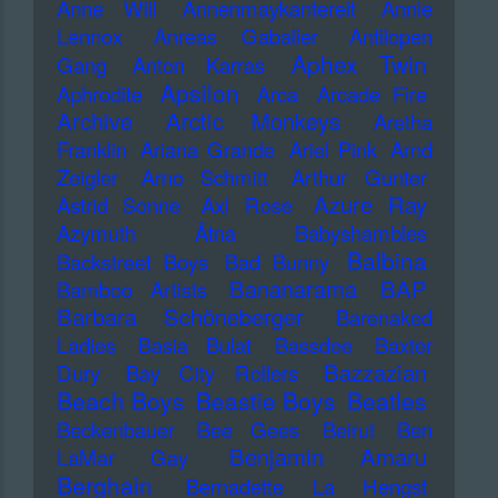
Anne Will
Annenmaykantereit
Annie
Lennox
Anreas Gabalier
Antilopen
Aphex Twin
Gang
Anton Karras
Apsilon
Aphrodite
Arca
Arcade Fire
Archive
Arctic Monkeys
Aretha
Franklin
Ariana Grande
Ariel Pink
Arnd
Zeigler
Arno Schmitt
Arthur Gunter
Azure Ray
Astrid Sonne
Axl Rose
Azymuth
Ätna
Babyshambles
Balbina
Backstreet Boys
Bad Bunny
Bananarama
BAP
Bamboo Artists
Barbara Schöneberger
Barenaked
Ladies
Basia Bulat
Bassdee
Baxter
Bazzazian
Dury
Bay City Rollers
Beach Boys
Beastie Boys
Beatles
Beckenbauer
Bee Gees
Beirut
Ben
Benjamin Amaru
LaMar Gay
Berghain
Bernadette La Hengst