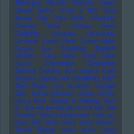
Rösinger
Christin Nichols
Christl
Chuck Berry
Cindy & Bert
Circa
City
Waves
Clive Davis
Coachella
Cockney Rebel
Cocteau Twins
Coldplay
Comedian Harmonists
Common
Conny Plank
Cosmic Baby
Courtney Barnett
Cosmic Ear
CRASS
Crazy Horse
Crazy Town
Creedence Clearwater
Cream
Revival
Crutches
Curd Jürgens
Curtis
DAF
Mayfield
Cypress Hill
D3SM6ND
Daft Punk
Danger
Dan Auerbach
Dan
Daniel Küblböck
Daniel Richter
Danny Mark
Dapayk & Padberg
Dario
G.
Das mit den Blumen tut mir leid
Das
Paradies
Dascha Dauenhauer
Data Luv
Dave Ball
Dave Grohl
Dave Stewart
David Bowie
David Byrne
David