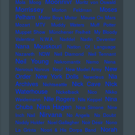
Moonriivr
Mola
Moog
Moritz von Oswald
Morrissey
Moses
Morton Feldman
Pelham
Motor Boys Motor
Mouse On Mars
Mozart
MTV
Muddy Waters
Muff Potter
Muppet Show
Münchener Freiheit
My Bloody
Valentine
N.W.A.
Naddel
Nadin Deventer
Nana Mouskouri
Nation Of Language
Nazareth
NDW
Neil Diamond
Neil Tennant
Neil Young
Nekromantix
Nemo
Nena
New
Nervous Norvus
Neu!
New Model Army
Order
New York Dolls
Nia
Newcleus
Nick
Archives
Nick Cave
Nichtseattle
Waterhouse
Nickelback
Nico
Nikko
Nile Rogers
Nina
Weidemann
Nils Keppel
Nina Hagen
Chuba
Nina Simone
Nine
Nirvana
Inch Nail
No Angels
No Doubt
Noddy Holder
Noel Gallagher
Noir Désir
Nono
Norah
La Grinta
Noori & His Dorpa Band