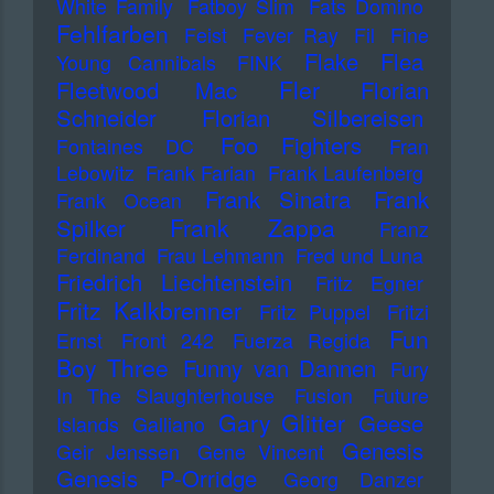
White Family
Fatboy Slim
Fats Domino
Fehlfarben
Feist
Fever Ray
Fil
Fine
Flake
Flea
Young Cannibals
FINK
Fler
Fleetwood Mac
Florian
Schneider
Florian Silbereisen
Foo Fighters
Fontaines DC
Fran
Lebowitz
Frank Farian
Frank Laufenberg
Frank Sinatra
Frank
Frank Ocean
Frank Zappa
Spilker
Franz
Ferdinand
Frau Lehmann
Fred und Luna
Friedrich Liechtenstein
Fritz Egner
Fritz Kalkbrenner
Fritz Puppel
Fritzi
Fun
Ernst
Front 242
Fuerza Regida
Boy Three
Funny van Dannen
Fury
In The Slaughterhouse
Fusion
Future
Gary Glitter
Geese
Islands
Galliano
Genesis
Geir Jenssen
Gene Vincent
Genesis P-Orridge
Georg Danzer