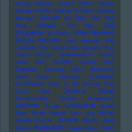
Georg Kreisler
Georg Stefan Troller
George Clinton
George Harrison
George
Gestalt et Jive
Michael
Get Well
Gewalt
Gigi
Soon
GG Allin
D'Agostino
Giles Peterson
Gil Ofarim
Giorgio Moroder
Gitte Haenning
Glen
Campbell
Glen Gould
Glen Hansard
GLS
Gnarls Barkley
Goebbels/Harth
Golden
Goldie
Pudel Club
Goodie Mob
Gorillaz
Gossip
Götz Alsmann
Grace Jones
Grammys
Grandaddy
Grandmaster Flash & The Furious Five
Grateful Dead
Grant Hart
Grenzkontrolle
Grether Schwestern
Grim104
Grobschnitt
Grimes
Guano
Apes
Gunter Hampel
Guru
Guy Ritchie
Günther Jauch
Günther Fischer
Gwen
Haftbefehl
Stefani
Haggai Cohen
Haim