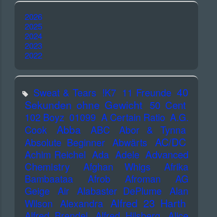
2026
2025
2024
2023
2022
40
Sweat & Tears
!K7
11 Freunde
Sekunden ohne Gewicht
50 Cent
102 Boyz
01099
A Certain Ratio
A.G.
Abba
Cook
ABC
Abor & Tynna
AC/DC
Absolute Beginner
Abwärts
Advanced
Achim Reichel
Ada
Adele
Chemistry
Afghan Whigs
Afrika
Bambaataa
Afrob
Afroman
AG
Geige
Air
Alabaster DePlume
Alan
Alfred 23 Harth
Wilson
Alexandra
Alfred Brendel
Alfred Hilsberg
Alice