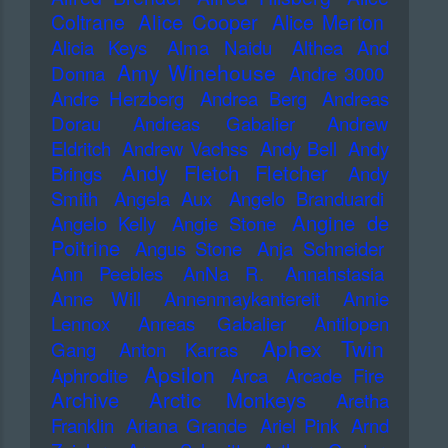
Alice Cooper
Coltrane
Alice Merton
Alicia Keys
Alma Naidu
Althea And
Amy Winehouse
Donna
Andre 3000
Andre Herzberg
Andrea Berg
Andreas
Dorau
Andreas Gabalier
Andrew
Eldritch
Andrew Vachss
Andy Bell
Andy
Andy Fletch Fletcher
Brings
Andy
Smith
Angela Aux
Angelo Branduardi
Angine de
Angelo Kelly
Angie Stone
Poitrine
Angus Stone
Anja Schneider
Ann Peebles
AnNa R.
Annahstasia
Anne Will
Annenmaykantereit
Annie
Lennox
Anreas Gabalier
Antilopen
Aphex Twin
Gang
Anton Karras
Apsilon
Aphrodite
Arca
Arcade Fire
Archive
Arctic Monkeys
Aretha
Franklin
Ariana Grande
Ariel Pink
Arnd