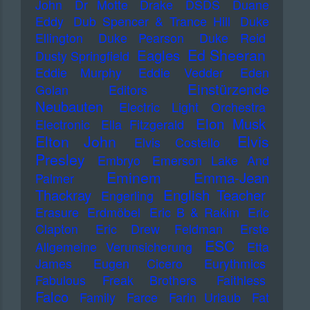
John
Dr Motte
Drake
DSDS
Duane
Eddy
Dub Spencer & Trance Hill
Duke
Ellington
Duke Pearson
Duke Reid
Ed Sheeran
Eagles
Dusty Springfield
Eddie Murphy
Eddie Vedder
Eden
Einstürzende
Golan
Editors
Neubauten
Electric Light Orchestra
Elon Musk
Electronic
Ella Fitzgerald
Elton John
Elvis
Elvis Costello
Presley
Embryo
Emerson Lake And
Eminem
Emma-Jean
Palmer
Thackray
English Teacher
Engerling
Erasure
Erdmöbel
Eric B & Rakim
Eric
Clapton
Eric Drew Feldman
Erste
ESC
Allgemeine Verunsicherung
Etta
James
Eugen Cicero
Eurythmics
Fabulous Freak Brothers
Faithless
Falco
Family
Farce
Farin Urlaub
Fat