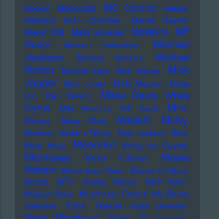
MC Conrad
Hecker
MBSounds
Meese
Melody's Echo Chamber
Mense Reents
Metallica
MF
Mesut Özil
Metal Hammer
Michael
Doom
Michael Hutchence
Jackson
Michael
Michael Kemner
Mick
Rother
Michael Stipe
Mick Harvey
Jagger
Mick Jones
Micki Meuser
Midge
Miles Davis
Miley
Ure
Mike Skinner
Cyrus
Mine
Mille Petrozza
Milli Vanilli
Moby
Mittekill
Ministry
Missy Elliott
Moderat
Modern Talking
Moe Jacksch
Mois
Moonriivr
Mola
Moog
Moritz von Oswald
Morrissey
Moses
Morton Feldman
Pelham
Motor Boys Motor
Mouse On Mars
Mozart
MTV
Muddy Waters
Muff Potter
Muppet Show
Münchener Freiheit
My Bloody
Valentine
N.W.A.
Naddel
Nadin Deventer
Nana Mouskouri
Nation Of Language