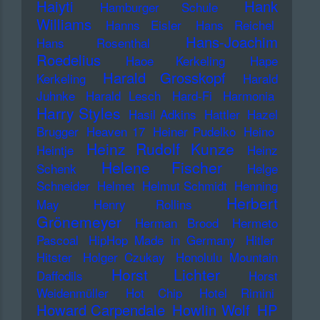
Haiyti
Hank
Hamburger Schule
Williams
Hanns Eisler
Hans Reichel
Hans-Joachim
Hans Rosenthal
Roedelius
Haoe Kerkeling
Hape
Harald Grosskopf
Kerkeling
Harald
Juhnke
Harald Lesch
Hard-Fi
Harmonia
Harry Styles
Hasil Adkins
Hattler
Hazel
Brugger
Heaven 17
Heiner Pudelko
Heino
Heinz Rudolf Kunze
Heintje
Heinz
Helene Fischer
Schenk
Helge
Schneider
Helmet
Helmut Schmidt
Henning
Herbert
May
Henry Rollins
Grönemeyer
Herman Brood
Hermeto
Pascoal
HipHop Made in Germany
Hitler
Hitster
Holger Czukay
Honolulu Mountain
Horst Lichter
Daffodils
Horst
Weidenmüller
Hot Chip
Hotel Rimini
Howard Carpendale
Howlin Wolf
HP