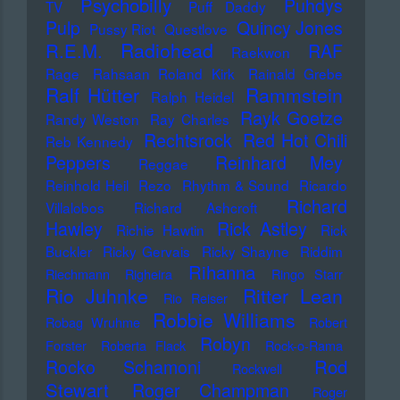
Psychobilly
Puhdys
TV
Puff Daddy
Pulp
Quincy Jones
Pussy Riot
Questlove
Radiohead
R.E.M.
RAF
Raekwon
Rage
Rahsaan Roland Kirk
Rainald Grebe
Ralf Hütter
Rammstein
Ralph Heidel
Rayk Goetze
Randy Weston
Ray Charles
Rechtsrock
Red Hot Chili
Reb Kennedy
Peppers
Reinhard Mey
Reggae
Reinhold Heil
Rezo
Rhythm & Sound
Ricardo
Richard
Villalobos
Richard Ashcroft
Hawley
Rick Astley
Richie Hawtin
Rick
Buckler
Ricky Gervais
Ricky Shayne
Riddim
Rihanna
Riechmann
Righeira
Ringo Starr
Rio Juhnke
Ritter Lean
Rio Reiser
Robbie Williams
Robag Wruhme
Robert
Robyn
Forster
Roberta Flack
Rock-o-Rama
Rod
Rocko Schamoni
Rockwell
Stewart
Roger Champman
Roger