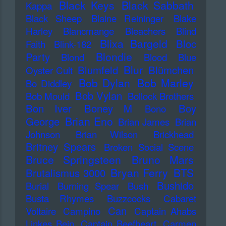
Black Keys
Black Sabbath
Kappa
Black Sheep
Blaine Reininger
Blake
Harley
Blancmange
Bleachers
Blind
Blixa Bargeld
Bloc
Faith
Blink-182
Blondie
Party
Blond
Blood
Blue
Blur
Blumfeld
Blümchen
Oyster Cult
Bob Dylan
Bob Marley
Bo Diddley
Bob Vylan
Bob Mould
Bollock Brothers
Bon Iver
Boney M
Boy
Bono
Brian Eno
George
Brian James
Brian
Johnson
Brian Wilson
Brickhead
Britney Spears
Broken Social Scene
Bruce Springsteen
Bruno Mars
Bryan Ferry
BTS
Brutalismus 3000
Bushido
Burial
Burning Spear
Bush
Busta Rhymes
Buzzcocks
Cabaret
Can
Voltaire
Campino
Captain Ahabs
Linkes Bein
Captain Beefheart
Carmen