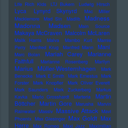
Life Rich Kids
LTJ Bukem
Ludwig Hirsch
Lyca
Lynyrd Skynyrd
Mac Miller
Madness
Macklemore
Mad Sin
Madlib
Madonna
Madsen
Main Source
Makaya McCraven
Malcolm McLaren
Malik Harris
Malva
Mambo Kurt
Mamie
Mani
Perry
Manfred Krug
Manfred Mann
Mariah Carey
Marianne
Marc Bolan
Faithfull
Marianne Rosenberg
Marilyn
Marius Müller-Westernhagen
Mark
Benecke
Mark E Smith
Mark Ernestus
Mark
Forster
Mark Knopfler
Mark Oliver Everett
Mark Saunders
Mark Zuckerberg
Markus
Martin
Kavka
Marlo Grosshardt
Marteria
Martin Gore
Böttcher
Marusha
Marvin
Massive Attack
Rainwater
Massiv
Mavi
Max Goldt
Max
Phoenix
Max Giesinger
Herre
Max Romeo
Maxi Jazz
Maximilian