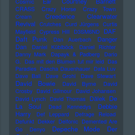
Courtney Barnett
Cosmic Ear
CRASS
Crazy Horse
Crazy Town
Creedence Clearwater
Cream
Revival
Crutches
Curd Jürgens
Curtis
DAF
Mayfield
Cypress Hill
D3SM6ND
Daft Punk
Danger
Dan Auerbach
Dan
Daniel Küblböck
Daniel Richter
Danny Mark
Dapayk & Padberg
Dario
G.
Das mit den Blumen tut mir leid
Das
Paradies
Dascha Dauenhauer
Data Luv
Dave Ball
Dave Grohl
Dave Stewart
David Bowie
David Byrne
David
Crosby
David Gilmour
David Johansen
De
Dälek
David Lynch
David Thomas
La Soul
Debbie
Dead Kennedys
Harry
Def Leppard
Defrage Reload
Defunkt
Dekker
Delfonic
Demented Are
Depeche Mode
Der
Go
Denyo