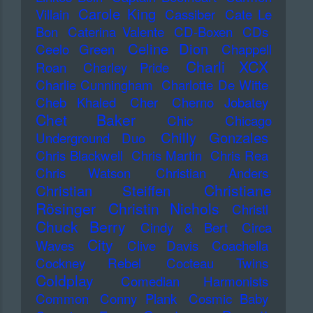
Carole King
Villain
Cassiber
Cate Le
Bon
Caterina Valente
CD-Boxen
CDs
Celine Dion
Ceelo Green
Chappell
Charli XCX
Roan
Charley Pride
Charlie Cunningham
Charlotte De Witte
Cheb Khaled
Cher
Cherno Jobatey
Chet Baker
Chic
Chicago
Chilly Gonzales
Underground Duo
Chris Blackwell
Chris Martin
Chris Rea
Chris Watson
Christian Anders
Christiane
Christian Steiffen
Rösinger
Christin Nichols
Christl
Chuck Berry
Cindy & Bert
Circa
City
Waves
Clive Davis
Coachella
Cockney Rebel
Cocteau Twins
Coldplay
Comedian Harmonists
Common
Conny Plank
Cosmic Baby