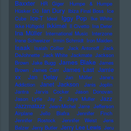
Baxxter
HR Giger
Humpe & Humpe
Ian Dury
Hüsker Dü
Ibiza Final Boss
Ice
Iggy Pop
Ice-T
Cube
Ideal
Ike White
Ikkimel
Ikke Hüftgold
Il Civetto
Ina Deter
Ina Müller
International Music
Interzone
Irene Schweizer
Irmin Schmidt
Iron Maiden
Isaak
Isaiah Collier
Jack Antonoff
Jack
DeJohnette
Jack White
Jackmate
Jackson
James Blake
Brown
Jake Bugg
James
James Last
Jamie
Brown
James Carr
xx
Jan Delay
Jan Müller
Jane's
Janet Jackson
Addiction
Janis Joplin
Jantra
Jarvis Cocker
Jason Donovan
Jazz
Jason Lytle
Jay Z
Jaye Muller
Jazzmatazz
Jean-Michel Jarre
Jefferson
Airplane
Jello Biafra
Jennifer Finch
Jennifer Rostock
Jennifer Weist
Jens
Jerry Lee Lewis
Balzer
Jerry Butler
Jeru