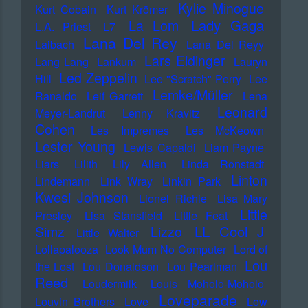
Kylie Minogue
Kurt Cobain
Kurt Krömer
Lady Gaga
La Lom
L.A. Priest
L7
Lana Del Rey
Laibach
Lana Del Reyy
Lars Eidinger
Lang Lang
Lankum
Lauryn
Led Zeppelin
Hill
Lee "Scratch" Perry
Lee
Lemke/Müller
Ranaldo
Leif Garrett
Lena
Leonard
Meyer-Landrut
Lenny Kravitz
Cohen
Les Impremes
Les McKeown
Lester Young
Lewis Capaldi
Liam Payne
Liars
Lilith
Lily Allen
Linda Ronstadt
Linton
Lindemann
Link Wray
Linkin Park
Kwesi Johnson
Lionel Richie
Lisa Mary
Little
Presley
Lisa Stansfield
Little Feat
LL Cool J
Simz
Lizzo
Little Walter
Lollapalooza
Look Mum No Computer
Lord of
Lou
the Lost
Lou Donaldson
Lou Pearlman
Reed
Loudermilk
Louis Moholo-Moholo
Loveparade
Louvin Brothers
Love
Low