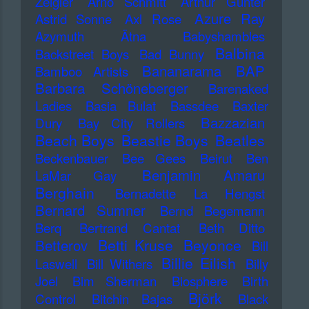
Zeigler
Arno Schmitt
Arthur Gunter
Azure Ray
Astrid Sonne
Axl Rose
Azymuth
Ätna
Babyshambles
Balbina
Backstreet Boys
Bad Bunny
Bananarama
BAP
Bamboo Artists
Barbara Schöneberger
Barenaked
Ladies
Basia Bulat
Bassdee
Baxter
Bazzazian
Dury
Bay City Rollers
Beach Boys
Beastie Boys
Beatles
Beckenbauer
Bee Gees
Beirut
Ben
Benjamin Amaru
LaMar Gay
Berghain
Bernadette La Hengst
Bernard Sumner
Bernd Begemann
Berq
Bertrand Cantat
Beth Ditto
Betti Kruse
Beyonce
Betterov
Bill
Billie Eilish
Laswell
Bill Withers
Billy
Joel
Bim Sherman
Biosphere
Birth
Björk
Control
Bitchin Bajas
Black