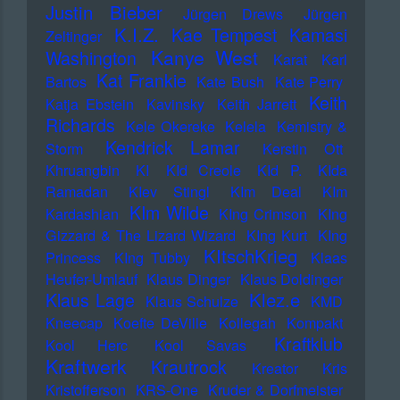
Justin Bieber
Jürgen Drews
Jürgen
K.I.Z.
Kae Tempest
Kamasi
Zeltinger
Kanye West
Washington
Karat
Karl
Kat Frankie
Bartos
Kate Bush
Kate Perry
Keith
Katja Ebstein
Kavinsky
Keith Jarrett
Richards
Kele Okereke
Kelela
Kemistry &
Kendrick Lamar
Storm
Kerstin Ott
Khruangbin
KI
KId Creole
KId P.
KIda
Ramadan
KIev Stingl
KIm Deal
KIm
KIm Wilde
Kardashian
KIng Crimson
KIng
Gizzard & The Lizard Wizard
KIng Kurt
KIng
KItschKrieg
Princess
KIng Tubby
Klaas
Heufer-Umlauf
Klaus Dinger
Klaus Doldinger
Klez.e
Klaus Lage
Klaus Schulze
KMD
Kneecap
Koefte DeVille
Kollegah
Kompakt
Kraftklub
Kool Herc
Kool Savas
Kraftwerk
Krautrock
Kreator
Kris
Kristofferson
KRS-One
Kruder & Dorfmeister