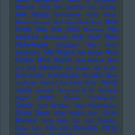
Nazareth
NDW
Neil Diamond
Neil Tennant
Neil Young
Nekromantix
Nemo
Nena
New
Nervous Norvus
Neu!
New Model Army
Order
New York Dolls
Nia
Newcleus
Nick
Archives
Nick Cave
Nichtseattle
Waterhouse
Nickelback
Nico
Nikko
Nile Rogers
Nina
Weidemann
Nils Keppel
Nina Hagen
Chuba
Nina Simone
Nine
Nirvana
Inch Nail
No Angels
No Doubt
Noddy Holder
Noel Gallagher
Noir Désir
Nono
Norah
La Grinta
Noori & His Dorpa Band
Jones
Notdurft
Notorious B.I.G.
Nouvelle
Vague
NSYNC
O-Town
O.J.Simpson
Oasis
Odd Beholder
Olga Reznichenko
Olivia Dean
Omar
Olivia Newton John
Romero
Omer Klein Trio
One Direction
Ozzy
Otto von Bismarck
Oskar Sala