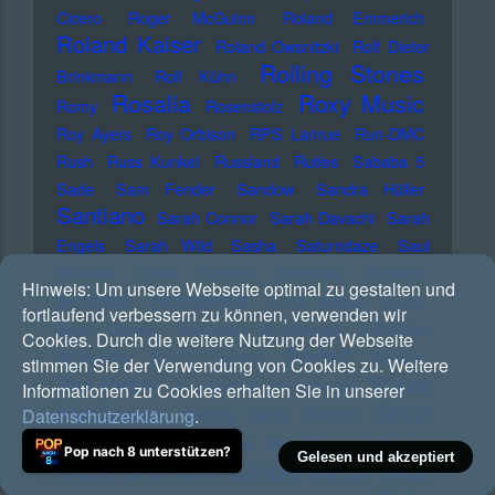
Cicero
Roger McGuinn
Roland Emmerich
Roland Kaiser
Roland Owsnitzki
Rolf Dieter
Rolling Stones
Brinkmann
Rolf Kühn
Rosalia
Roxy Music
Romy
Rosenstolz
Roy Ayers
Roy Orbison
RPS Lanrue
Run-DMC
Rush
Russ Kunkel
Russland
Rutles
Sababa 5
Sade
Sam Fender
Sandow
Sandra Hüller
Santiano
Sarah Connor
Sarah Davachi
Sarah
Engels
Sarah Wild
Sasha
Saturndaze
Saul
Williams
Sault
Schnipo Schranke
Schürze
Hinweis:
Um unsere Webseite optimal zu gestalten und
Scorpions
Scooter
Scott Walker
Scycs
fortlaufend verbessern zu können, verwenden wir
Sean Combs
Sebastian Krumbiegel
Sebastian
Cookies. Durch die weitere Nutzung der Webseite
Seeed
Studnitzky
Secret Secrets
Sepalot
stimmen Sie der Verwendung von Cookies zu. Weitere
Sex Pistols
Shane
Seymour Wright
Shaggy
Informationen zu Cookies erhalten Sie in unserer
MacGowan
Shirin
Datenschutzerklärung
.
Shania Twain
Shellac
David
Sido
Silbermond
Silent Servant
Simina
Pop nach 8 unterstützen?
Gelesen und akzeptiert
Simple Minds
Grigoriu
Simon Harris
Sinead