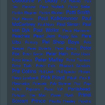
Osbourne
P. Diddy
P.J. Harvey
Pan
Tau
Pankow
Papo Yoplack
Parov Stelar
Patti Smith
Patrick Wagner
Patrick Walden
Paul Kalkbrenner
Paul
Paul Heaton
McCartney
Paul Simon
Paul
Paul Nero
Paul Weller
van Dyk
Paula Hartmann
Pere
Peaches
Pearl Jam
Peggy Gou
Pet Shop Boys
Ubu
Perrecy
Pete
Peter
Seeger
Peter Doherty
Peter Evans
Fox
Peter Hein
Peter Green
Peter Hook
Peter Maffay
Peter Kraus
Peter Thomas
Peter Tosh
Petter Eldh
Pharoah Sanders
Phil Collins
Phil Lesh
Phil Spector
Photek
Pink Floyd
Pietro Lombardi
Pitbull
Plan B
Plasmatics
Polecats
Poly Styrene
Pop
Pop-
Portishead
Kultur
Popcorn
Popol Vuh
Primal
Portugal The Man
Power Plush
Prince
Scream
Priscilla Presley
Psychic