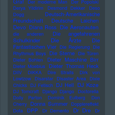
Graf
Der moderne Man
Der Popolski
Derya Yildirim
Desmond Dekker
Deso
Deutsch-Amerikanische
Dogg
Freundschaft
Deutsche Laichen
Devo
Die Aeronauten
Diana Ross
Die angefahrenen
die anderen
Die Ärzte
Schulkinder
Die
Fantastischen Vier
Die Regierung
Die
Die Sterne
Rhythmus Boys
Die Türen
Dieter Maschine Birr
Dieter Bohlen
Dieter Thomas Heck
Dieter Moebius
DiIV
DIKKA
Dire Straits
Dirk von
Lowtzow
Disarstar
Disaster Area
Dixie
DJ Koze
DJ Hell
Chicks
DJ Fetisch
DJ Tomcraft
Django Django
Doctorella
Dolly Parton
Dominik Eulberg
Don
Donna Summer
Cherry
Dopplereffekt
Dr Dre
DPP
Dota
Dr Demento
Dr