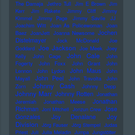
The Damaja
Jethro Tull
Jim E Brown
Jim
Kerr
Jim Rakete
Jimmy Cliff
Jimmy
Kimmel
Jimmy Page
Jimmy Savile
JJ
Joachim Witt
Joan As Policewoman
Joan
Jochen
Baez
JoanJett
Joanna Newsome
Distelmayer
Jock McDonald
Joe
Joe Jackson
Goddard
Joe Meek
Joey
John Cale
Kelly
John Cage
John
Fogerty
John Foxx
John Grant
John
John Maus
Lennon
John Lydon
John
John Peel
Mayall
John Travolta
John
Johnny Cash
Zorn
Johnny Depp
Johnny Marr
Johnny Rotten
Jonathan
Jonathan
Jeremiah
Jonathan Meese
Richman
Jose
Joni Mitchell
Jonzun Crew
Joy
Gonzales
Joy Denalane
Division
Jörg Fauser
Jörg Stempel
Judas
Priest
Juli
Julia Meladin
Jumpa
Jungstötter