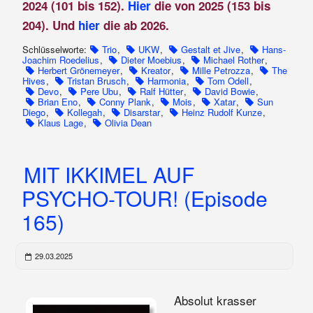
2024 (101 bis 152).
Hier
die von 2025 (153 bis
204). Und
hier
die ab 2026.
Schlüsselworte:
Trio
,
UKW
,
Gestalt et Jive
,
Hans-
Joachim Roedelius
,
Dieter Moebius
,
Michael Rother
,
Herbert Grönemeyer
,
Kreator
,
Mille Petrozza
,
The
Hives
,
Tristan Brusch
,
Harmonia
,
Tom Odell
,
Devo
,
Pere Ubu
,
Ralf Hütter
,
David Bowie
,
Brian Eno
,
Conny Plank
,
Mois
,
Xatar
,
Sun
Diego
,
Kollegah
,
Disarstar
,
Heinz Rudolf Kunze
,
Klaus Lage
,
Olivia Dean
MIT IKKIMEL AUF
PSYCHO-TOUR! (Episode
165)
29.03.2025
Absolut krasser