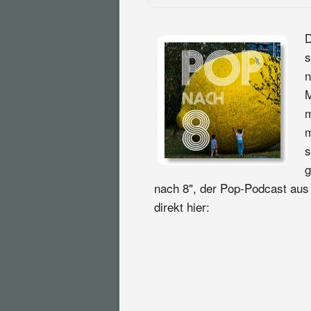
D
s
n
M
m
m
s
g
nach 8", der Pop-Podcast aus 
direkt hier: