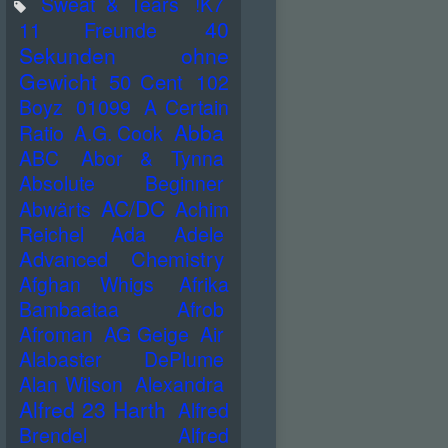
Sweat & Tears
!K7
40
11 Freunde
Sekunden ohne
Gewicht
50 Cent
102
Boyz
01099
A Certain
Abba
Ratio
A.G. Cook
ABC
Abor & Tynna
Absolute Beginner
AC/DC
Abwärts
Achim
Reichel
Ada
Adele
Advanced Chemistry
Afghan Whigs
Afrika
Bambaataa
Afrob
Afroman
AG Geige
Air
Alabaster DePlume
Alan Wilson
Alexandra
Alfred 23 Harth
Alfred
Brendel
Alfred