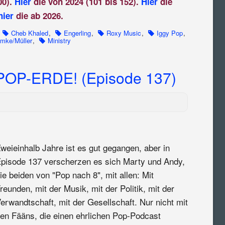
00).
Hier
die von 2024 (101 bis 152).
Hier
die
hier
die ab 2026.
Cheb Khaled
,
Engerling
,
Roxy Music
,
Iggy Pop
,
mke/Müller
,
Ministry
P-ERDE! (Episode 137)
weieinhalb Jahre ist es gut gegangen, aber in
pisode 137 verscherzen es sich Marty und Andy,
ie beiden von "Pop nach 8", mit allen: Mit
reunden, mit der Musik, mit der Politik, mit der
erwandtschaft, mit der Gesellschaft. Nur nicht mit
en Fääns, die einen ehrlichen Pop-Podcast