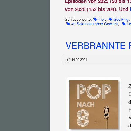
Episoden von 2023 (50 bis 1
von 2025 (153 bis 204). Und
Schlüsselworte:
Fler
,
Soolking
,
40 Sekunden ohne Gewicht
,
Le
VERBRANNTE PO
14.09.2024
Z
E
d
F
V
d