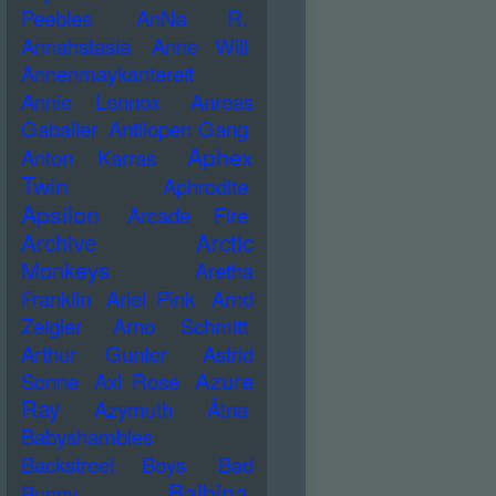
Peebles
AnNa R.
Annahstasia
Anne Will
Annenmaykantereit
Annie Lennox
Anreas
Gabalier
Antilopen Gang
Aphex
Anton Karras
Twin
Aphrodite
Apsilon
Arcade Fire
Archive
Arctic
Monkeys
Aretha
Franklin
Ariel Pink
Arnd
Zeigler
Arno Schmitt
Arthur Gunter
Astrid
Azure
Sonne
Axl Rose
Ray
Azymuth
Ätna
Babyshambles
Backstreet Boys
Bad
Balbina
Bunny