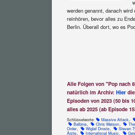
w
werden genannt, danach wird d
reinhören, bevor alles zu End
Berlin. Überall dort, wo es Pod
Alle Folgen von "Pop nach 8
natürlich im Archiv:
Hier
die
Episoden von 2023 (50 bis 1
alles ab 2025 (ab Episode 15
Schlüsselworte:
Massive Attack
,
Balbina
,
Chris Watson
,
The
Order
,
Wiglaf Droste
,
Steven T
Ärzte
,
International Music
,
Gei