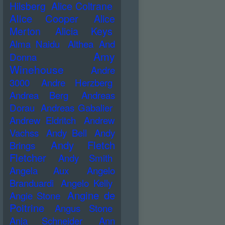
Hilsberg
Alice Coltrane
Alice Cooper
Alice
Merton
Alicia Keys
Alma Naidu
Althea And
Amy
Donna
Winehouse
Andre
3000
Andre Herzberg
Andrea Berg
Andreas
Dorau
Andreas Gabalier
Andrew Eldritch
Andrew
Vachss
Andy Bell
Andy
Andy Fletch
Brings
Fletcher
Andy Smith
Angela Aux
Angelo
Branduardi
Angelo Kelly
Angine de
Angie Stone
Poitrine
Angus Stone
Anja Schneider
Ann