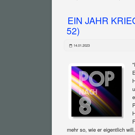
EIN JAHR KRIE
52)
14.01.2023
"
E
H
u
e
P
H
F
mehr so, wie er eigentlich wi