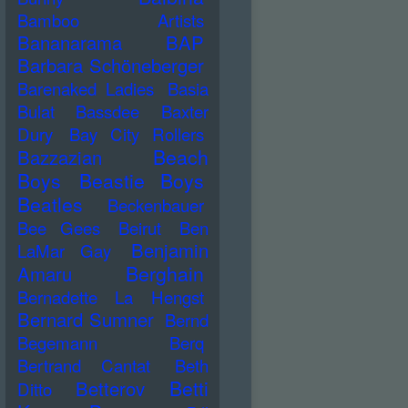
Bamboo Artists
Bananarama
BAP
Barbara Schöneberger
Barenaked Ladies
Basia
Bulat
Bassdee
Baxter
Dury
Bay City Rollers
Beach
Bazzazian
Boys
Beastie Boys
Beatles
Beckenbauer
Bee Gees
Beirut
Ben
Benjamin
LaMar Gay
Berghain
Amaru
Bernadette La Hengst
Bernard Sumner
Bernd
Begemann
Berq
Bertrand Cantat
Beth
Betti
Betterov
Ditto