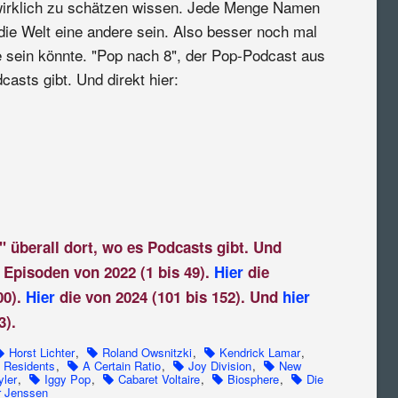
irklich zu schätzen wissen. Jede Menge Namen
ie Welt eine andere sein. Also besser noch mal
e sein könnte. "Pop nach 8", der Pop-Podcast aus
casts gibt. Und direkt hier:
" überall dort, wo es Podcasts gibt. Und
 Episoden von 2022 (1 bis 49).
Hier
die
00).
Hier
die von 2024 (101 bis 152). Und
hier
3).
Horst Lichter
,
Roland Owsnitzki
,
Kendrick Lamar
,
 Residents
,
A Certain Ratio
,
Joy Division
,
New
yler
,
Iggy Pop
,
Cabaret Voltaire
,
Biosphere
,
Die
r Jenssen