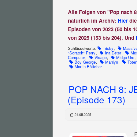
Alle Folgen von "Pop nach 8
natürlich im Archiv:
Hier
die
Episoden von 2023 (50 bis 1
von 2025 (153 bis 204). Und
Schlüsselworte:
Tricky
,
Massive
"Scratch" Perry
,
Ina Deter
,
Mic
Computer
,
Visage
,
Midge Ure
,
Boy George
,
Marilyn
,
Tote
Martin Böttcher
POP NACH 8: 
(Episode 173)
24.05.2025
P