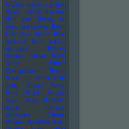
Marley
Bob
Bob Mould
Vylan
Bollock Brothers
Bon Iver
Boney M
Brian
Bono
Boy George
Eno
Brian James
Brian
Johnson
Brian Wilson
Britney
Brickhead
Spears
Broken Social
Bruce
Scene
Springsteen
Bruno
Mars
Brutalismus
Bryan Ferry
3000
BTS
Burial
Burning
Bushido
Spear
Bush
Busta Rhymes
Buzzcocks
Cabaret
Can
Voltaire
Campino
Captain Ahabs Linkes