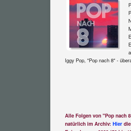
P
P
N
M
E
E
a
Iggy Pop, "Pop nach 8" - übera
Alle Folgen von "Pop nach 8
natürlich im Archiv:
Hier
die