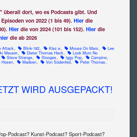
" überall dort, wo es Podcasts gibt. Und
 Episoden von 2022 (1 bis 49).
Hier
die
00).
Hier
die von 2024 (101 bis 152).
Hier
die
hier
die ab 2026
 Attack
,
Blink-182
,
Klez.e
,
Mouse On Mars
,
Lee
ki Meuser
,
Dieter Thomas Heck
,
Look Mum No
Steve Strange
,
Stooges
,
Iggy Pop
,
Campino
,
n Hosen
,
Madsen
,
Von Südenfed
,
Peter Thomas
,
JETZT WIRD AUSGEPACKT!
op-Podcast? Kunst-Podcast? Sport-Podcast?