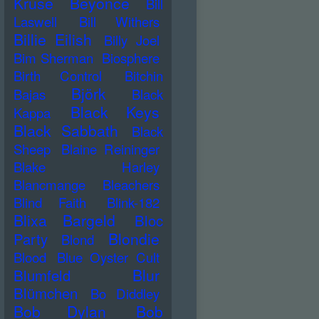
Kruse
Beyonce
Bill
Laswell
Bill Withers
Billie Eilish
Billy Joel
Bim Sherman
Biosphere
Birth Control
Bitchin
Björk
Bajas
Black
Black Keys
Kappa
Black Sabbath
Black
Sheep
Blaine Reininger
Blake Harley
Blancmange
Bleachers
Blind Faith
Blink-182
Blixa Bargeld
Bloc
Blondie
Party
Blond
Blood
Blue Oyster Cult
Blur
Blumfeld
Blümchen
Bo Diddley
Bob Dylan
Bob