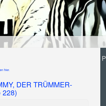
P
n hier.
MMY, DER TRÜMMER-
 228)