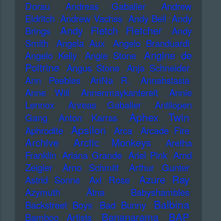
Dorau
Andreas Gabalier
Andrew
Eldritch
Andrew Vachss
Andy Bell
Andy
Andy Fletch Fletcher
Brings
Andy
Smith
Angela Aux
Angelo Branduardi
Angine de
Angelo Kelly
Angie Stone
Poitrine
Angus Stone
Anja Schneider
Ann Peebles
AnNa R.
Annahstasia
Anne Will
Annenmaykantereit
Annie
Lennox
Anreas Gabalier
Antilopen
Aphex Twin
Gang
Anton Karras
Apsilon
Aphrodite
Arca
Arcade Fire
Archive
Arctic Monkeys
Aretha
Franklin
Ariana Grande
Ariel Pink
Arnd
Zeigler
Arno Schmitt
Arthur Gunter
Azure Ray
Astrid Sonne
Axl Rose
Azymuth
Ätna
Babyshambles
Balbina
Backstreet Boys
Bad Bunny
Bananarama
BAP
Bamboo Artists