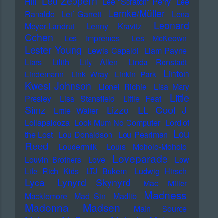
Led Zeppelin
Hill
Lee "Scratch" Perry
Lee
Lemke/Müller
Ranaldo
Leif Garrett
Lena
Leonard
Meyer-Landrut
Lenny Kravitz
Cohen
Les Impremes
Les McKeown
Lester Young
Lewis Capaldi
Liam Payne
Liars
Lilith
Lily Allen
Linda Ronstadt
Linton
Lindemann
Link Wray
Linkin Park
Kwesi Johnson
Lionel Richie
Lisa Mary
Little
Presley
Lisa Stansfield
Little Feat
LL Cool J
Simz
Lizzo
Little Walter
Lollapalooza
Look Mum No Computer
Lord of
Lou
the Lost
Lou Donaldson
Lou Pearlman
Reed
Loudermilk
Louis Moholo-Moholo
Loveparade
Louvin Brothers
Love
Low
Life Rich Kids
LTJ Bukem
Ludwig Hirsch
Lyca
Lynyrd Skynyrd
Mac Miller
Madness
Macklemore
Mad Sin
Madlib
Madonna
Madsen
Main Source