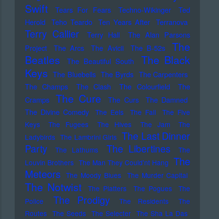
Swift
Tears For Fears
Techno-Wikinger
Ted
Herold
Teho Teardo
Ten Years After
Terranova
Terry Callier
Terry Hall
The Alan Parsons
The
Project
The Arcs
The Avicii
The B-52s
Beatles
The Black
The Beautiful South
Keys
The Bluebells
The Byrds
The Carpenters
The Champs
The Clash
The Colourfield
The
The Cure
Cramps
The Curs
The Damned
The Divine Comedy
The Eels
The Fall
The Five
Keys
The Fugees
The Hives
The Jam
The
The Last Dinner
Ladybirds
The Lambrini Girls
Party
The Libertines
The Lathums
The
The
Louvin Brothers
The Man They Could'nt Hang
Meteors
The Moody Blues
The Murder Capital
The Notwist
The Platters
The Pogues
The
The Prodigy
Police
The Residents
The
Routes
The Seeds
The Selecter
The Sha La Das