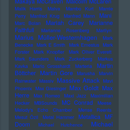
Makaya McCraven
Malcolm McLaren
Malik Harris
Malva
Mambo Kurt
Mamie
Mani
Perry
Manfred Krug
Manfred Mann
Mariah Carey
Marianne
Marc Bolan
Faithfull
Marianne Rosenberg
Marilyn
Marius Müller-Westernhagen
Mark
Benecke
Mark E Smith
Mark Ernestus
Mark
Forster
Mark Knopfler
Mark Oliver Everett
Mark Saunders
Mark Zuckerberg
Markus
Martin
Kavka
Marlo Grosshardt
Marteria
Martin Gore
Böttcher
Marusha
Marvin
Massive Attack
Rainwater
Massiv
Mavi
Max Goldt
Max
Phoenix
Max Giesinger
Herre
Max Romeo
Maxi Jazz
Maximilian
MC Conrad
Hecker
MBSounds
Meese
Melody's Echo Chamber
Mense Reents
Metallica
MF
Mesut Özil
Metal Hammer
Michael
Doom
Michael Hutchence