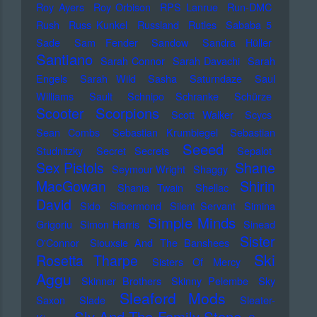
Roy Ayers
Roy Orbison
RPS Lanrue
Run-DMC
Rush
Russ Kunkel
Russland
Rutles
Sababa 5
Sade
Sam Fender
Sandow
Sandra Hüller
Santiano
Sarah Connor
Sarah Davachi
Sarah
Engels
Sarah Wild
Sasha
Saturndaze
Saul
Williams
Sault
Schnipo Schranke
Schürze
Scorpions
Scooter
Scott Walker
Scycs
Sean Combs
Sebastian Krumbiegel
Sebastian
Seeed
Studnitzky
Secret Secrets
Sepalot
Sex Pistols
Shane
Seymour Wright
Shaggy
MacGowan
Shirin
Shania Twain
Shellac
David
Sido
Silbermond
Silent Servant
Simina
Simple Minds
Grigoriu
Simon Harris
Sinead
Sister
O'Connor
Siouxsie And The Banshees
Ski
Rosetta Tharpe
Sisters Of Mercy
Aggu
Skinner Brothers
Skinny Pelembe
Sky
Sleaford Mods
Saxon
Slade
Sleater-
Sly And The Family Stone