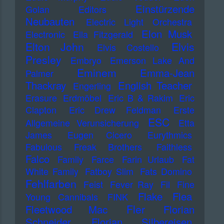
Einstürzende
Golan
Editors
Neubauten
Electric Light Orchestra
Elon Musk
Electronic
Ella Fitzgerald
Elton John
Elvis
Elvis Costello
Presley
Embryo
Emerson Lake And
Eminem
Emma-Jean
Palmer
Thackray
English Teacher
Engerling
Erasure
Erdmöbel
Eric B & Rakim
Eric
Clapton
Eric Drew Feldman
Erste
ESC
Allgemeine Verunsicherung
Etta
James
Eugen Cicero
Eurythmics
Fabulous Freak Brothers
Faithless
Falco
Family
Farce
Farin Urlaub
Fat
White Family
Fatboy Slim
Fats Domino
Fehlfarben
Feist
Fever Ray
Fil
Fine
Flake
Flea
Young Cannibals
FINK
Fler
Fleetwood Mac
Florian
Schneider
Florian Silbereisen