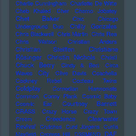
Charlie Cunningham
Charlotte De Witte
Cheb Khaled
Cher
Cherno Jobatey
Chet Baker
Chic
Chicago
Chilly Gonzales
Underground Duo
Chris Blackwell
Chris Martin
Chris Rea
Chris Watson
Christian Anders
Christiane
Christian Steiffen
Rösinger
Christin Nichols
Christl
Chuck Berry
Cindy & Bert
Circa
City
Waves
Clive Davis
Coachella
Cockney Rebel
Cocteau Twins
Coldplay
Comedian Harmonists
Common
Conny Plank
Cosmic Baby
Courtney Barnett
Cosmic Ear
CRASS
Crazy Horse
Crazy Town
Creedence Clearwater
Cream
Revival
Crutches
Curd Jürgens
Curtis
DAF
Mayfield
Cypress Hill
D3SM6ND