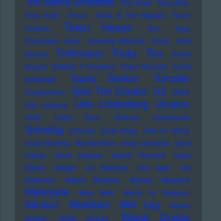
Ton Steine Scherben
Toni Krahl
Tony Allen
Tony Krahl
Tony-L
Toots & The Maytals
Torch
Toten Hosen
Tortoise
Toto
Toya
Transvision Vamp
Traveling Wilburys
Travis
Trent
Trettmann
Trio
Tricky
Reznor
Tristan
Brusch
Tristwch Y Fenywod
Trojan Records
Tunde
Tupac Shakur
Turnstile
Adebimpe
U2
Tyler The Creator
Tuxedomoon
UB40
Udo Lindenberg
Ukraine
Udo Jürgens
UKW
Ulrich Tukur
Ultravox
Underworld
Unheilig
Unionen
Uriah Heep
USA for Africa
Uschi Brüning
Van Morrison
Vicky Leandros
Vince
Clarke
Vince Staples
Violent Femmes
Virgin
Steele
Visage
Viv Albertine
Von Spar
Von
Südenfed
Walker Brothers
Wanda
Warpaint
Watergate
Web Web
Weird Al Yankovic
Westbam
WeJazz
Wet Leg
Wham
Wiglaf Droste
Wham!
White Stripes