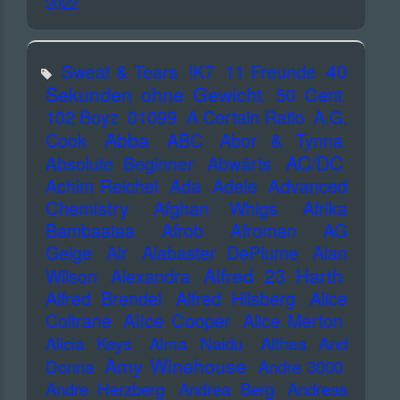
2022
40
Sweat & Tears
!K7
11 Freunde
Sekunden ohne Gewicht
50 Cent
102 Boyz
01099
A Certain Ratio
A.G.
Abba
Cook
ABC
Abor & Tynna
AC/DC
Absolute Beginner
Abwärts
Advanced
Achim Reichel
Ada
Adele
Chemistry
Afghan Whigs
Afrika
Bambaataa
Afrob
Afroman
AG
Geige
Air
Alabaster DePlume
Alan
Alfred 23 Harth
Wilson
Alexandra
Alfred Brendel
Alfred Hilsberg
Alice
Alice Cooper
Coltrane
Alice Merton
Alicia Keys
Alma Naidu
Althea And
Amy Winehouse
Donna
Andre 3000
Andre Herzberg
Andrea Berg
Andreas