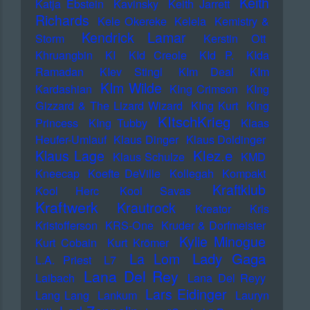
Keith
Katja Ebstein
Kavinsky
Keith Jarrett
Richards
Kele Okereke
Kelela
Kemistry &
Kendrick Lamar
Storm
Kerstin Ott
Khruangbin
KI
KId Creole
KId P.
KIda
Ramadan
KIev Stingl
KIm Deal
KIm
KIm Wilde
Kardashian
KIng Crimson
KIng
Gizzard & The Lizard Wizard
KIng Kurt
KIng
KItschKrieg
Princess
KIng Tubby
Klaas
Heufer-Umlauf
Klaus Dinger
Klaus Doldinger
Klez.e
Klaus Lage
Klaus Schulze
KMD
Kneecap
Koefte DeVille
Kollegah
Kompakt
Kraftklub
Kool Herc
Kool Savas
Kraftwerk
Krautrock
Kreator
Kris
Kristofferson
KRS-One
Kruder & Dorfmeister
Kylie Minogue
Kurt Cobain
Kurt Krömer
Lady Gaga
La Lom
L.A. Priest
L7
Lana Del Rey
Laibach
Lana Del Reyy
Lars Eidinger
Lang Lang
Lankum
Lauryn