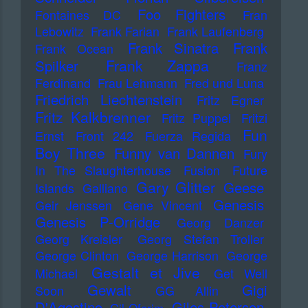
Foo Fighters
Fontaines DC
Fran
Lebowitz
Frank Farian
Frank Laufenberg
Frank Sinatra
Frank
Frank Ocean
Frank Zappa
Spilker
Franz
Ferdinand
Frau Lehmann
Fred und Luna
Friedrich Liechtenstein
Fritz Egner
Fritz Kalkbrenner
Fritz Puppel
Fritzi
Fun
Ernst
Front 242
Fuerza Regida
Boy Three
Funny van Dannen
Fury
In The Slaughterhouse
Fusion
Future
Gary Glitter
Geese
Islands
Galliano
Genesis
Geir Jenssen
Gene Vincent
Genesis P-Orridge
Georg Danzer
Georg Kreisler
Georg Stefan Troller
George Clinton
George Harrison
George
Gestalt et Jive
Michael
Get Well
Gewalt
Gigi
Soon
GG Allin
D'Agostino
Giles Peterson
Gil Ofarim