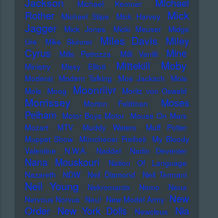
Jackson
Michael
Michael Kemner
Mick
Rother
Michael Stipe
Mick Harvey
Jagger
Mick Jones
Micki Meuser
Midge
Miles Davis
Miley
Ure
Mike Skinner
Cyrus
Mine
Mille Petrozza
Milli Vanilli
Moby
Mittekill
Ministry
Missy Elliott
Moderat
Modern Talking
Moe Jacksch
Mois
Moonriivr
Mola
Moog
Moritz von Oswald
Morrissey
Moses
Morton Feldman
Pelham
Motor Boys Motor
Mouse On Mars
Mozart
MTV
Muddy Waters
Muff Potter
Muppet Show
Münchener Freiheit
My Bloody
Valentine
N.W.A.
Naddel
Nadin Deventer
Nana Mouskouri
Nation Of Language
Nazareth
NDW
Neil Diamond
Neil Tennant
Neil Young
Nekromantix
Nemo
Nena
New
Nervous Norvus
Neu!
New Model Army
Order
New York Dolls
Nia
Newcleus