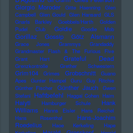
Giorgio Moroder
Gitte Haenning
Glen
Campbell
Glen Gould
Glen Hansard
GLS
Gnarls Barkley
Goebbels/Harth
Golden
Goldie
Pudel Club
Goodie Mob
Gorillaz
Gossip
Götz Alsmann
Grace Jones
Grammys
Grandaddy
Grandmaster Flash & The Furious Five
Grateful Dead
Grant Hart
Grenzkontrolle
Grether Schwestern
Grim104
Grobschnitt
Grimes
Guano
Apes
Gunter Hampel
Guru
Guy Ritchie
Günther Jauch
Günther Fischer
Gwen
Haftbefehl
Stefani
Haggai Cohen
Haim
Haiyti
Hank
Hamburger Schule
Williams
Hanns Eisler
Hans Reichel
Hans-Joachim
Hans Rosenthal
Roedelius
Haoe Kerkeling
Hape
Harald Grosskopf
Kerkeling
Harald