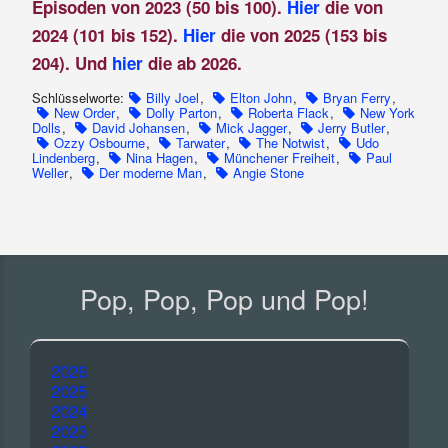
Episoden von 2023 (50 bis 100).
Hier
die von
2024 (101 bis 152).
Hier
die von 2025 (153 bis
204). Und
hier
die ab 2026.
Schlüsselworte:
Billy Joel
,
Elton John
,
Bryan Ferry
,
New Order
,
Dolly Parton
,
Roberta Flack
,
New York
Dolls
,
David Johansen
,
Mick Jagger
,
Jerry Butler
,
Ozzy Osbourne
,
Tarwater
,
The Notwist
,
Udo
Lindenberg
,
Nina Hagen
,
Münchener Freiheit
,
Paul
Weller
,
Der moderne Man
,
Angie Stone
Pop, Pop, Pop und Pop!
2026
2025
2024
2023