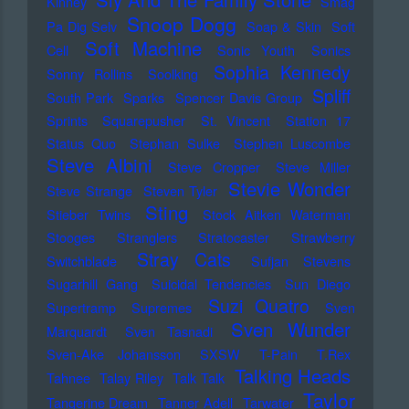
Kinney
Smag
Snoop Dogg
Pa Dig Selv
Soap & Skin
Soft
Soft Machine
Cell
Sonic Youth
Sonics
Sophia Kennedy
Sonny Rollins
Soolking
Spliff
South Park
Sparks
Spencer Davis Group
Sprints
Squarepusher
St. Vincent
Station 17
Status Quo
Stephan Sulke
Stephen Luscombe
Steve Albini
Steve Cropper
Steve Miller
Stevie Wonder
Steve Strange
Steven Tyler
Sting
Stieber Twins
Stock Aitken Waterman
Stooges
Stranglers
Stratocaster
Strawberry
Stray Cats
Switchblade
Sufjan Stevens
Sugarhill Gang
Suicidal Tendencies
Sun Diego
Suzi Quatro
Supertramp
Supremes
Sven
Sven Wunder
Marquardt
Sven Tasnadi
Sven-Ake Johansson
SXSW
T-Pain
T.Rex
Talking Heads
Tahnee
Talay Riley
Talk Talk
Taylor
Tangerine Dream
Tanner Adell
Tarwater