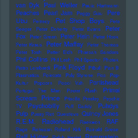
Paul Weller
van Dyk
Paula Hartmann
Pere
Peaches
Pearl Jam
Peggy Gou
Pet Shop Boys
Ubu
Perrecy
Pete
Peter
Seeger
Peter Doherty
Peter Evans
Fox
Peter Hein
Peter Green
Peter Hook
Peter Maffay
Peter Kraus
Peter Thomas
Peter Tosh
Petter Eldh
Pharoah Sanders
Phil Collins
Phil Lesh
Phil Spector
Photek
Pink Floyd
Pietro Lombardi
Pitbull
Plan B
Plasmatics
Polecats
Poly Styrene
Pop
Pop-
Portishead
Kultur
Popcorn
Popol Vuh
Primal
Portugal The Man
Power Plush
Prince
Scream
Priscilla Presley
Psychic
Psychobilly
Puhdys
TV
Puff Daddy
Pulp
Quincy Jones
Pussy Riot
Questlove
Radiohead
R.E.M.
RAF
Raekwon
Rage
Rahsaan Roland Kirk
Rainald Grebe
Ralf Hütter
Rammstein
Ralph Heidel