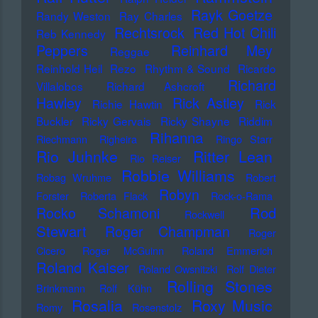
Rayk Goetze
Randy Weston
Ray Charles
Rechtsrock
Red Hot Chili
Reb Kennedy
Peppers
Reinhard Mey
Reggae
Reinhold Heil
Rezo
Rhythm & Sound
Ricardo
Richard
Villalobos
Richard Ashcroft
Hawley
Rick Astley
Richie Hawtin
Rick
Buckler
Ricky Gervais
Ricky Shayne
Riddim
Rihanna
Riechmann
Righeira
Ringo Starr
Rio Juhnke
Ritter Lean
Rio Reiser
Robbie Williams
Robag Wruhme
Robert
Robyn
Forster
Roberta Flack
Rock-o-Rama
Rod
Rocko Schamoni
Rockwell
Stewart
Roger Champman
Roger
Cicero
Roger McGuinn
Roland Emmerich
Roland Kaiser
Roland Owsnitzki
Rolf Dieter
Rolling Stones
Brinkmann
Rolf Kühn
Rosalia
Roxy Music
Romy
Rosenstolz