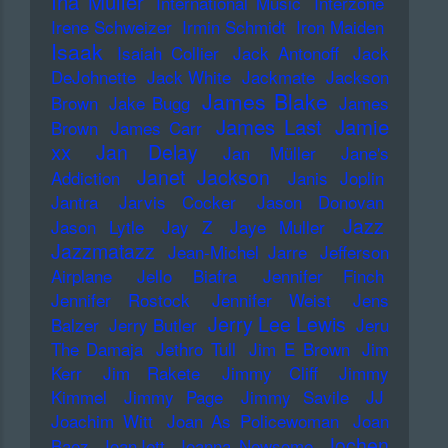
Ina Müller
International Music
Interzone
Irene Schweizer
Irmin Schmidt
Iron Maiden
Isaak
Isaiah Collier
Jack Antonoff
Jack
DeJohnette
Jack White
Jackmate
Jackson
James Blake
Brown
Jake Bugg
James
James Last
Jamie
Brown
James Carr
xx
Jan Delay
Jan Müller
Jane's
Janet Jackson
Addiction
Janis Joplin
Jantra
Jarvis Cocker
Jason Donovan
Jazz
Jason Lytle
Jay Z
Jaye Muller
Jazzmatazz
Jean-Michel Jarre
Jefferson
Airplane
Jello Biafra
Jennifer Finch
Jennifer Rostock
Jennifer Weist
Jens
Jerry Lee Lewis
Balzer
Jerry Butler
Jeru
The Damaja
Jethro Tull
Jim E Brown
Jim
Kerr
Jim Rakete
Jimmy Cliff
Jimmy
Kimmel
Jimmy Page
Jimmy Savile
JJ
Joachim Witt
Joan As Policewoman
Joan
Jochen
Baez
JoanJett
Joanna Newsome