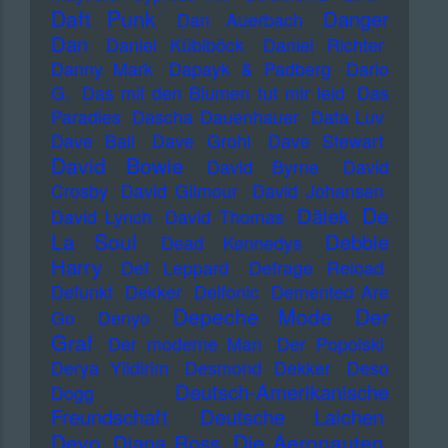
Daft Punk
Danger
Dan Auerbach
Dan
Daniel Küblböck
Daniel Richter
Danny Mark
Dapayk & Padberg
Dario
G.
Das mit den Blumen tut mir leid
Das
Paradies
Dascha Dauenhauer
Data Luv
Dave Ball
Dave Grohl
Dave Stewart
David Bowie
David Byrne
David
Crosby
David Gilmour
David Johansen
De
Dälek
David Lynch
David Thomas
La Soul
Debbie
Dead Kennedys
Harry
Def Leppard
Defrage Reload
Defunkt
Dekker
Delfonic
Demented Are
Depeche Mode
Der
Go
Denyo
Graf
Der moderne Man
Der Popolski
Derya Yildirim
Desmond Dekker
Deso
Deutsch-Amerikanische
Dogg
Freundschaft
Deutsche Laichen
Devo
Die Aeronauten
Diana Ross