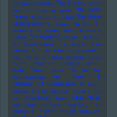
The Smiths
The Smashing Pumpkins
The Soft
The Stone
Moon
The Sound
The Specials
Roses
The Velvet
The Streets
The Strokes
Underground
The Ventures
The Verve
The
Walkabouts
The Weather Station
The Wedding
The Weeknd
Present
The Who
The Wings
The Wirtschaftswunder
The Zombies
Thees
Uhlmann
Them
Thilo Mischke
Thirty Seconds To
Mars
Thomas D
Thomas Gottschalk
Thomas
Pynchon
Thomas Stein
Thompson
Throbbing
Gristle
Thurston Moore
Tic Tac Toe
Till
Tikhet
Tiefbasskommando TBK
Brönner
Till Lindemann
Tim Buckley
Timmy
Timewarp
Timo Lassy
Tina Turner
Toby
Tocotronic
Tokio Hotel
Keith
Tokens
Tom Odell
Tom Gerhardt
Tom Lehrer
Tom
Robinson
Tom T. Hall
Tom Tom Club
Tommy Cash