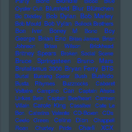
Blondie
Party
Blond
Blood
Blue
Blur
Blumfeld
Blümchen
Oyster Cult
Bob Dylan
Bob Marley
Bo Diddley
Bob Vylan
Bob Mould
Bollock Brothers
Bon Iver
Boney M
Boy
Bono
Brian Eno
George
Brian James
Brian
Johnson
Brian Wilson
Brickhead
Britney Spears
Broken Social Scene
Bruce Springsteen
Bruno Mars
Bryan Ferry
BTS
Brutalismus 3000
Bushido
Burial
Burning Spear
Bush
Busta Rhymes
Buzzcocks
Cabaret
Can
Voltaire
Campino
Captain Ahabs
Linkes Bein
Captain Beefheart
Carmen
Carole King
Villain
Cassiber
Cate Le
Bon
Caterina Valente
CD-Boxen
CDs
Celine Dion
Ceelo Green
Chappell
Charli XCX
Roan
Charley Pride