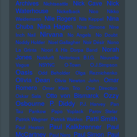
Nick
Archives
Nick Cave
Nichtseattle
Waterhouse
Nickelback
Nico
Nikko
Nile Rogers
Nina
Weidemann
Nils Keppel
Nina Hagen
Chuba
Nina Simone
Nine
Nirvana
Inch Nail
No Angels
No Doubt
Noddy Holder
Noel Gallagher
Noir Désir
Nono
Norah
La Grinta
Noori & His Dorpa Band
Jones
Notdurft
Notorious B.I.G.
Nouvelle
Vague
NSYNC
O-Town
O.J.Simpson
Oasis
Odd Beholder
Olga Reznichenko
Olivia Dean
Omar
Olivia Newton John
Romero
Omer Klein Trio
One Direction
Ozzy
Otto von Bismarck
Oskar Sala
Osbourne
P. Diddy
P.J. Harvey
Pan
Tau
Pankow
Papo Yoplack
Parov Stelar
Patti Smith
Patrick Wagner
Patrick Walden
Paul Kalkbrenner
Paul
Paul Heaton
McCartney
Paul Simon
Paul
Paul Nero