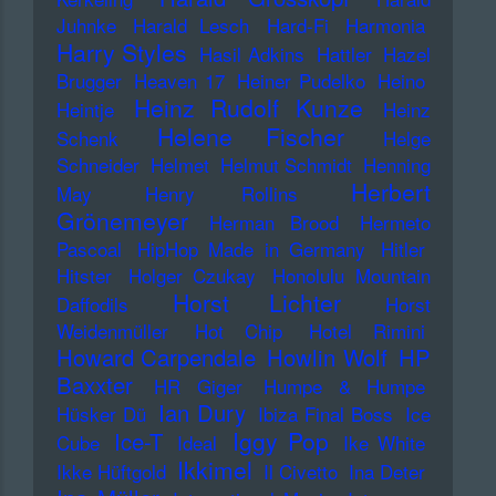
Juhnke
Harald Lesch
Hard-Fi
Harmonia
Harry Styles
Hasil Adkins
Hattler
Hazel
Brugger
Heaven 17
Heiner Pudelko
Heino
Heinz Rudolf Kunze
Heintje
Heinz
Helene Fischer
Schenk
Helge
Schneider
Helmet
Helmut Schmidt
Henning
Herbert
May
Henry Rollins
Grönemeyer
Herman Brood
Hermeto
Pascoal
HipHop Made in Germany
Hitler
Hitster
Holger Czukay
Honolulu Mountain
Horst Lichter
Daffodils
Horst
Weidenmüller
Hot Chip
Hotel Rimini
Howard Carpendale
Howlin Wolf
HP
Baxxter
HR Giger
Humpe & Humpe
Ian Dury
Hüsker Dü
Ibiza Final Boss
Ice
Iggy Pop
Ice-T
Cube
Ideal
Ike White
Ikkimel
Ikke Hüftgold
Il Civetto
Ina Deter