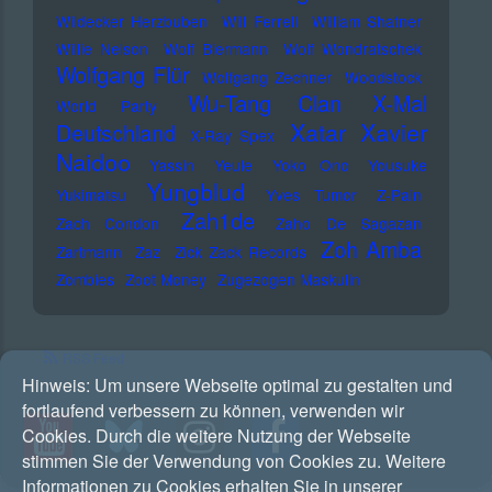
Wildecker Herzbuben
Will Ferrell
William Shatner
Willie Nelson
Wolf Biermann
Wolf Wondratschek
Wolfgang Flür
Wolfgang Zechner
Woodstock
Wu-Tang Clan
X-Mal
World Party
Xatar
Xavier
Deutschland
X-Ray Spex
Naidoo
Yassin
Yeule
Yoko Ono
Yousuke
Yungblud
Yukimatsu
Yves Tumor
Z-Pain
Zah1de
Zach Condon
Zaho De Sagazan
Zoh Amba
Zartmann
Zaz
Zick Zack Records
Zombies
Zoot Money
Zugezogen Maskulin
RSS Feed
Hinweis:
Um unsere Webseite optimal zu gestalten und
fortlaufend verbessern zu können, verwenden wir
Cookies. Durch die weitere Nutzung der Webseite
stimmen Sie der Verwendung von Cookies zu. Weitere
Informationen zu Cookies erhalten Sie in unserer