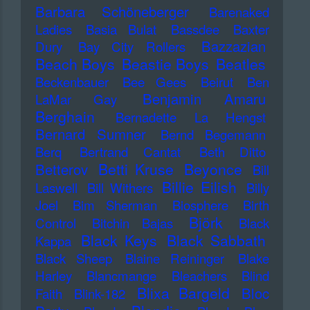
Barbara Schöneberger
Barenaked
Ladies
Basia Bulat
Bassdee
Baxter
Bazzazian
Dury
Bay City Rollers
Beach Boys
Beastie Boys
Beatles
Beckenbauer
Bee Gees
Beirut
Ben
Benjamin Amaru
LaMar Gay
Berghain
Bernadette La Hengst
Bernard Sumner
Bernd Begemann
Berq
Bertrand Cantat
Beth Ditto
Betti Kruse
Beyonce
Betterov
Bill
Billie Eilish
Laswell
Bill Withers
Billy
Joel
Bim Sherman
Biosphere
Birth
Björk
Control
Bitchin Bajas
Black
Black Keys
Black Sabbath
Kappa
Black Sheep
Blaine Reininger
Blake
Harley
Blancmange
Bleachers
Blind
Blixa Bargeld
Bloc
Faith
Blink-182