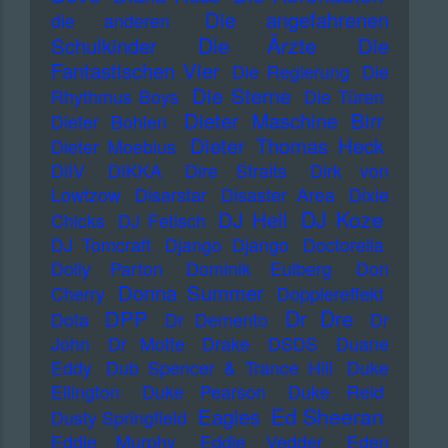
Die angefahrenen
die anderen
Die Ärzte
Schulkinder
Die
Fantastischen Vier
Die Regierung
Die
Die Sterne
Rhythmus Boys
Die Türen
Dieter Maschine Birr
Dieter Bohlen
Dieter Thomas Heck
Dieter Moebius
DiIV
DIKKA
Dire Straits
Dirk von
Lowtzow
Disarstar
Disaster Area
Dixie
DJ Koze
DJ Hell
Chicks
DJ Fetisch
DJ Tomcraft
Django Django
Doctorella
Dolly Parton
Dominik Eulberg
Don
Donna Summer
Cherry
Dopplereffekt
Dr Dre
DPP
Dota
Dr Demento
Dr
John
Dr Motte
Drake
DSDS
Duane
Eddy
Dub Spencer & Trance Hill
Duke
Ellington
Duke Pearson
Duke Reid
Ed Sheeran
Eagles
Dusty Springfield
Eddie Murphy
Eddie Vedder
Eden