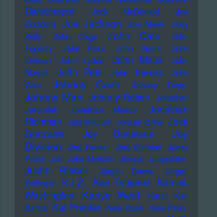
Distelmayer
Jock McDonald
Joe
Joe Jackson
Goddard
Joe Meek
Joey
John Cale
Kelly
John Cage
John
Fogerty
John Foxx
John Grant
John
John Maus
Lennon
John Lydon
John
John Peel
Mayall
John Travolta
John
Johnny Cash
Zorn
Johnny Depp
Johnny Marr
Johnny Rotten
Jonathan
Jonathan
Jeremiah
Jonathan Meese
Richman
Jose
Joni Mitchell
Jonzun Crew
Joy
Gonzales
Joy Denalane
Division
Jörg Fauser
Jörg Stempel
Judas
Priest
Juli
Julia Meladin
Jumpa
Jungstötter
Justin Bieber
Jürgen Drews
Jürgen
K.I.Z.
Kae Tempest
Kamasi
Zeltinger
Kanye West
Washington
Karat
Karl
Kat Frankie
Bartos
Kate Bush
Kate Perry