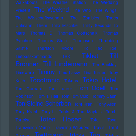
Walkabouts
The Weather Station
The Wedding
The Weeknd
Present
The Who
The Wings
The Wirtschaftswunder
The Zombies
Thees
Uhlmann
Them
Thilo Mischke
Thirty Seconds To
Mars
Thomas D
Thomas Gottschalk
Thomas
Pynchon
Thomas Stein
Thompson
Throbbing
Gristle
Thurston Moore
Tic Tac Toe
Till
Tikhet
Tiefbasskommando TBK
Brönner
Till Lindemann
Tim Buckley
Timmy
Timewarp
Timo Lassy
Tina Turner
Toby
Tocotronic
Tokio Hotel
Keith
Tokens
Tom Odell
Tom Gerhardt
Tom Lehrer
Tom
Robinson
Tom T. Hall
Tom Tom Club
Tommy Cash
Ton Steine Scherben
Toni Krahl
Tony Allen
Tony Krahl
Tony-L
Toots & The Maytals
Torch
Toten Hosen
Tortoise
Toto
Toya
Transvision Vamp
Traveling Wilburys
Travis
Trent
Trettmann
Trio
Tricky
Reznor
Tristan