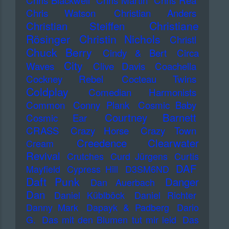
Chris Blackwell
Chris Martin
Chris Rea
Chris Watson
Christian Anders
Christiane
Christian Steiffen
Rösinger
Christin Nichols
Christl
Chuck Berry
Cindy & Bert
Circa
City
Waves
Clive Davis
Coachella
Cockney Rebel
Cocteau Twins
Coldplay
Comedian Harmonists
Common
Conny Plank
Cosmic Baby
Courtney Barnett
Cosmic Ear
CRASS
Crazy Horse
Crazy Town
Creedence Clearwater
Cream
Revival
Crutches
Curd Jürgens
Curtis
DAF
Mayfield
Cypress Hill
D3SM6ND
Daft Punk
Danger
Dan Auerbach
Dan
Daniel Küblböck
Daniel Richter
Danny Mark
Dapayk & Padberg
Dario
G.
Das mit den Blumen tut mir leid
Das