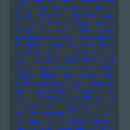
Williams
Sault
Schnipo Schranke
Schürze
Scorpions
Scooter
Scott Walker
Scycs
Sean Combs
Sebastian Krumbiegel
Sebastian
Seeed
Studnitzky
Secret Secrets
Sepalot
Sex Pistols
Shane
Seymour Wright
Shaggy
MacGowan
Shirin
Shania Twain
Shellac
David
Sido
Silbermond
Silent Servant
Simina
Simple Minds
Grigoriu
Simon Harris
Sinead
Sister
O'Connor
Siouxsie And The Banshees
Ski
Rosetta Tharpe
Sisters Of Mercy
Aggu
Skinner Brothers
Skinny Pelembe
Sky
Sleaford Mods
Saxon
Slade
Sleater-
Sly And The Family Stone
Kinney
Smag
Snoop Dogg
Pa Dig Selv
Soap & Skin
Soft
Soft Machine
Cell
Sonic Youth
Sonics
Sophia Kennedy
Sonny Rollins
Soolking
Spliff
South Park
Sparks
Spencer Davis Group