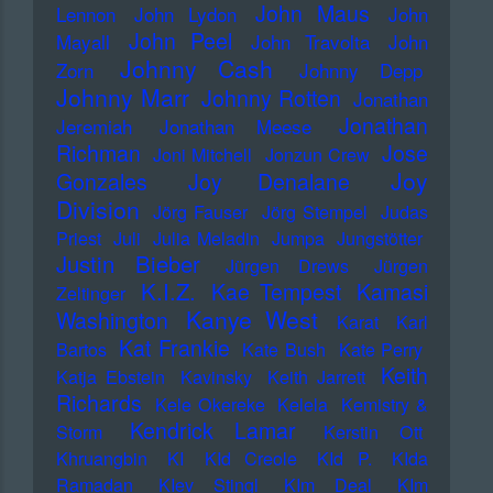
John Maus
Lennon
John Lydon
John
John Peel
Mayall
John Travolta
John
Johnny Cash
Zorn
Johnny Depp
Johnny Marr
Johnny Rotten
Jonathan
Jonathan
Jeremiah
Jonathan Meese
Richman
Jose
Joni Mitchell
Jonzun Crew
Joy
Gonzales
Joy Denalane
Division
Jörg Fauser
Jörg Stempel
Judas
Priest
Juli
Julia Meladin
Jumpa
Jungstötter
Justin Bieber
Jürgen Drews
Jürgen
K.I.Z.
Kae Tempest
Kamasi
Zeltinger
Kanye West
Washington
Karat
Karl
Kat Frankie
Bartos
Kate Bush
Kate Perry
Keith
Katja Ebstein
Kavinsky
Keith Jarrett
Richards
Kele Okereke
Kelela
Kemistry &
Kendrick Lamar
Storm
Kerstin Ott
Khruangbin
KI
KId Creole
KId P.
KIda
Ramadan
KIev Stingl
KIm Deal
KIm