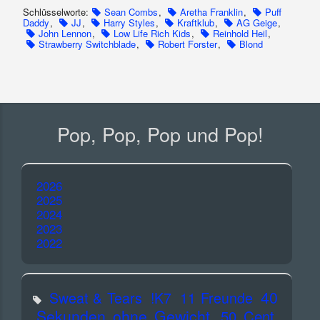
Schlüsselworte:
Sean Combs
,
Aretha Franklin
,
Puff
Daddy
,
JJ
,
Harry Styles
,
Kraftklub
,
AG Geige
,
John Lennon
,
Low Life Rich Kids
,
Reinhold Heil
,
Strawberry Switchblade
,
Robert Forster
,
Blond
Pop, Pop, Pop und Pop!
2026
2025
2024
2023
2022
40
Sweat & Tears
!K7
11 Freunde
Sekunden ohne Gewicht
50 Cent