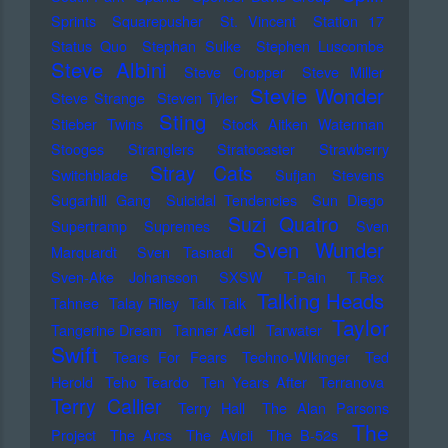
Sprints
Squarepusher
St. Vincent
Station 17
Status Quo
Stephan Sulke
Stephen Luscombe
Steve Albini
Steve Cropper
Steve Miller
Stevie Wonder
Steve Strange
Steven Tyler
Sting
Stieber Twins
Stock Aitken Waterman
Stooges
Stranglers
Stratocaster
Strawberry
Stray Cats
Switchblade
Sufjan Stevens
Sugarhill Gang
Suicidal Tendencies
Sun Diego
Suzi Quatro
Supertramp
Supremes
Sven
Sven Wunder
Marquardt
Sven Tasnadi
Sven-Ake Johansson
SXSW
T-Pain
T.Rex
Talking Heads
Tahnee
Talay Riley
Talk Talk
Taylor
Tangerine Dream
Tanner Adell
Tarwater
Swift
Tears For Fears
Techno-Wikinger
Ted
Herold
Teho Teardo
Ten Years After
Terranova
Terry Callier
Terry Hall
The Alan Parsons
The
Project
The Arcs
The Avicii
The B-52s