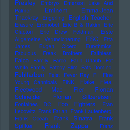
Presley
Embryo
Emerson Lake And
Eminem
Emma-Jean
Palmer
Thackray
English Teacher
Engerling
Erasure
Erdmöbel
Eric B & Rakim
Eric
Clapton
Eric Drew Feldman
Erste
ESC
Allgemeine Verunsicherung
Etta
James
Eugen Cicero
Eurythmics
Fabulous Freak Brothers
Faithless
Falco
Family
Farce
Farin Urlaub
Fat
White Family
Fatboy Slim
Fats Domino
Fehlfarben
Feist
Fever Ray
Fil
Fine
Flake
Flea
Young Cannibals
FINK
Fler
Fleetwood Mac
Florian
Schneider
Florian Silbereisen
Foo Fighters
Fontaines DC
Fran
Lebowitz
Frank Farian
Frank Laufenberg
Frank Sinatra
Frank
Frank Ocean
Frank Zappa
Spilker
Franz