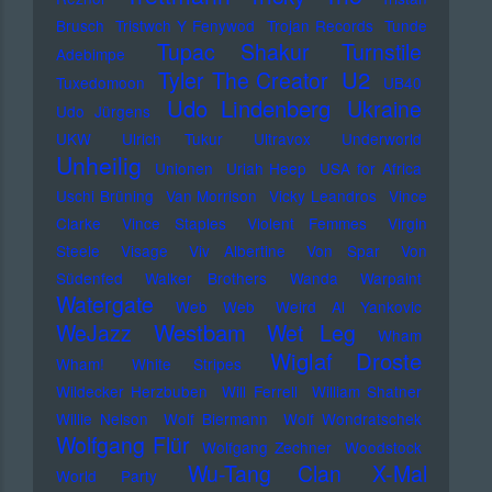
Brusch
Tristwch Y Fenywod
Trojan Records
Tunde
Tupac Shakur
Turnstile
Adebimpe
U2
Tyler The Creator
Tuxedomoon
UB40
Udo Lindenberg
Ukraine
Udo Jürgens
UKW
Ulrich Tukur
Ultravox
Underworld
Unheilig
Unionen
Uriah Heep
USA for Africa
Uschi Brüning
Van Morrison
Vicky Leandros
Vince
Clarke
Vince Staples
Violent Femmes
Virgin
Steele
Visage
Viv Albertine
Von Spar
Von
Südenfed
Walker Brothers
Wanda
Warpaint
Watergate
Web Web
Weird Al Yankovic
Westbam
WeJazz
Wet Leg
Wham
Wiglaf Droste
Wham!
White Stripes
Wildecker Herzbuben
Will Ferrell
William Shatner
Willie Nelson
Wolf Biermann
Wolf Wondratschek
Wolfgang Flür
Wolfgang Zechner
Woodstock
Wu-Tang Clan
X-Mal
World Party