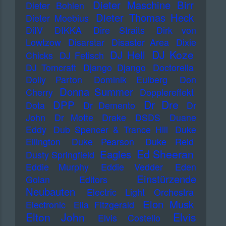
Dieter Maschine Birr
Dieter Bohlen
Dieter Thomas Heck
Dieter Moebius
DiIV
DIKKA
Dire Straits
Dirk von
Lowtzow
Disarstar
Disaster Area
Dixie
DJ Koze
DJ Hell
Chicks
DJ Fetisch
DJ Tomcraft
Django Django
Doctorella
Dolly Parton
Dominik Eulberg
Don
Donna Summer
Cherry
Dopplereffekt
Dr Dre
DPP
Dota
Dr Demento
Dr
John
Dr Motte
Drake
DSDS
Duane
Eddy
Dub Spencer & Trance Hill
Duke
Ellington
Duke Pearson
Duke Reid
Ed Sheeran
Eagles
Dusty Springfield
Eddie Murphy
Eddie Vedder
Eden
Einstürzende
Golan
Editors
Neubauten
Electric Light Orchestra
Elon Musk
Electronic
Ella Fitzgerald
Elton John
Elvis
Elvis Costello