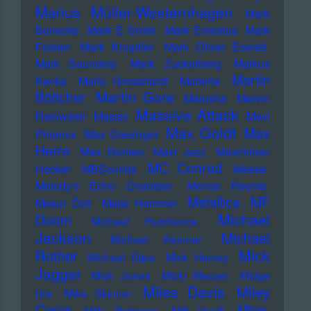
Marius Müller-Westernhagen
Mark
Benecke
Mark E Smith
Mark Ernestus
Mark
Forster
Mark Knopfler
Mark Oliver Everett
Mark Saunders
Mark Zuckerberg
Markus
Martin
Kavka
Marlo Grosshardt
Marteria
Martin Gore
Böttcher
Marusha
Marvin
Massive Attack
Rainwater
Massiv
Mavi
Max Goldt
Max
Phoenix
Max Giesinger
Herre
Max Romeo
Maxi Jazz
Maximilian
MC Conrad
Hecker
MBSounds
Meese
Melody's Echo Chamber
Mense Reents
Metallica
MF
Mesut Özil
Metal Hammer
Michael
Doom
Michael Hutchence
Jackson
Michael
Michael Kemner
Mick
Rother
Michael Stipe
Mick Harvey
Jagger
Mick Jones
Micki Meuser
Midge
Miles Davis
Miley
Ure
Mike Skinner
Cyrus
Mine
Mille Petrozza
Milli Vanilli