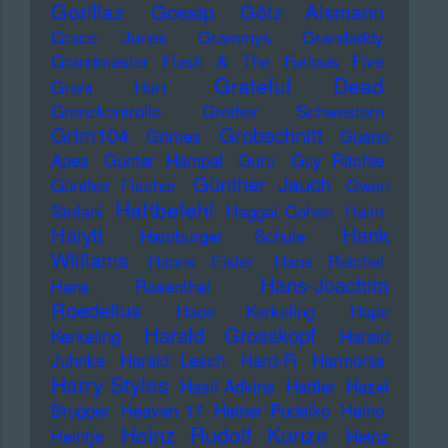
Gorillaz
Gossip
Götz Alsmann
Grace Jones
Grammys
Grandaddy
Grandmaster Flash & The Furious Five
Grateful Dead
Grant Hart
Grenzkontrolle
Grether Schwestern
Grim104
Grobschnitt
Grimes
Guano
Apes
Gunter Hampel
Guru
Guy Ritchie
Günther Jauch
Günther Fischer
Gwen
Haftbefehl
Stefani
Haggai Cohen
Haim
Haiyti
Hank
Hamburger Schule
Williams
Hanns Eisler
Hans Reichel
Hans-Joachim
Hans Rosenthal
Roedelius
Haoe Kerkeling
Hape
Harald Grosskopf
Kerkeling
Harald
Juhnke
Harald Lesch
Hard-Fi
Harmonia
Harry Styles
Hasil Adkins
Hattler
Hazel
Brugger
Heaven 17
Heiner Pudelko
Heino
Heinz Rudolf Kunze
Heintje
Heinz