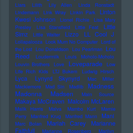
Liars
Lilith
Lily Allen
Linda Ronstadt
Linton
Lindemann
Link Wray
Linkin Park
Kwesi Johnson
Lionel Richie
Lisa Mary
Little
Presley
Lisa Stansfield
Little Feat
LL Cool J
Simz
Lizzo
Little Walter
Lollapalooza
Look Mum No Computer
Lord of
Lou
the Lost
Lou Donaldson
Lou Pearlman
Reed
Loudermilk
Louis Moholo-Moholo
Loveparade
Louvin Brothers
Love
Low
Life Rich Kids
LTJ Bukem
Ludwig Hirsch
Lyca
Lynyrd Skynyrd
Mac Miller
Madness
Macklemore
Mad Sin
Madlib
Madonna
Madsen
Main Source
Makaya McCraven
Malcolm McLaren
Malik Harris
Malva
Mambo Kurt
Mamie
Mani
Perry
Manfred Krug
Manfred Mann
Mariah Carey
Marianne
Marc Bolan
Faithfull
Marianne Rosenberg
Marilyn