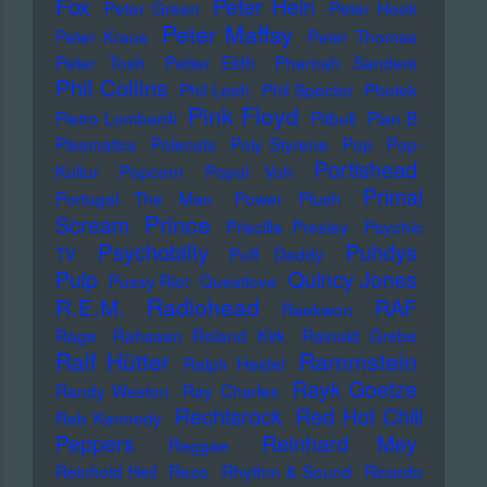
Fox
Peter Hein
Peter Green
Peter Hook
Peter Maffay
Peter Kraus
Peter Thomas
Peter Tosh
Petter Eldh
Pharoah Sanders
Phil Collins
Phil Lesh
Phil Spector
Photek
Pink Floyd
Pietro Lombardi
Pitbull
Plan B
Plasmatics
Polecats
Poly Styrene
Pop
Pop-
Portishead
Kultur
Popcorn
Popol Vuh
Primal
Portugal The Man
Power Plush
Prince
Scream
Priscilla Presley
Psychic
Psychobilly
Puhdys
TV
Puff Daddy
Pulp
Quincy Jones
Pussy Riot
Questlove
Radiohead
R.E.M.
RAF
Raekwon
Rage
Rahsaan Roland Kirk
Rainald Grebe
Ralf Hütter
Rammstein
Ralph Heidel
Rayk Goetze
Randy Weston
Ray Charles
Rechtsrock
Red Hot Chili
Reb Kennedy
Peppers
Reinhard Mey
Reggae
Reinhold Heil
Rezo
Rhythm & Sound
Ricardo