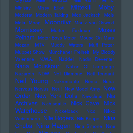
Moby
Mittekill
Ministry
Missy Elliott
Moderat
Modern Talking
Moe Jacksch
Mois
Moonriivr
Mola
Moog
Moritz von Oswald
Morrissey
Moses
Morton Feldman
Pelham
Motor Boys Motor
Mouse On Mars
Mozart
MTV
Muddy Waters
Muff Potter
Muppet Show
Münchener Freiheit
My Bloody
Valentine
N.W.A.
Naddel
Nadin Deventer
Nana Mouskouri
Nation Of Language
Nazareth
NDW
Neil Diamond
Neil Tennant
Neil Young
Nekromantix
Nemo
Nena
New
Nervous Norvus
Neu!
New Model Army
Order
New York Dolls
Nia
Newcleus
Nick
Archives
Nick Cave
Nichtseattle
Waterhouse
Nickelback
Nico
Nikko
Nile Rogers
Nina
Weidemann
Nils Keppel
Nina Hagen
Chuba
Nina Simone
Nine