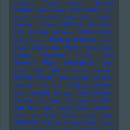
Richard
Villalobos
Richard Ashcroft
Hawley
Rick Astley
Richie Hawtin
Rick
Buckler
Ricky Gervais
Ricky Shayne
Riddim
Rihanna
Riechmann
Righeira
Ringo Starr
Rio Juhnke
Ritter Lean
Rio Reiser
Robbie Williams
Robag Wruhme
Robert
Robyn
Forster
Roberta Flack
Rock-o-Rama
Rod
Rocko Schamoni
Rockwell
Stewart
Roger Champman
Roger
Cicero
Roger McGuinn
Roland Emmerich
Roland Kaiser
Roland Owsnitzki
Rolf Dieter
Rolling Stones
Brinkmann
Rolf Kühn
Rosalia
Roxy Music
Romy
Rosenstolz
Roy Ayers
Roy Orbison
RPS Lanrue
Run-DMC
Rush
Russ Kunkel
Russland
Rutles
Sababa 5
Sade
Sam Fender
Sandow
Sandra Hüller
Santiano
Sarah Connor
Sarah Davachi
Sarah
Engels
Sarah Wild
Sasha
Saturndaze
Saul