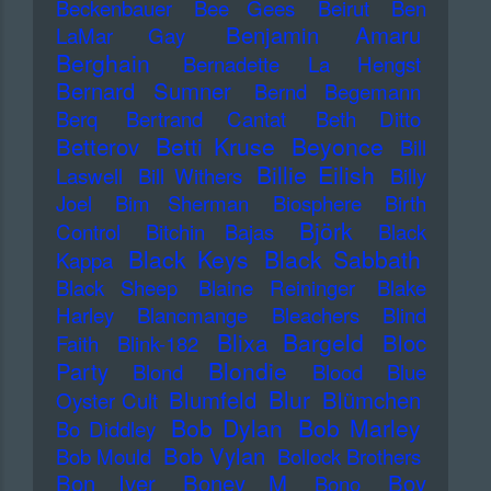
Beckenbauer
Bee Gees
Beirut
Ben
Benjamin Amaru
LaMar Gay
Berghain
Bernadette La Hengst
Bernard Sumner
Bernd Begemann
Berq
Bertrand Cantat
Beth Ditto
Betti Kruse
Beyonce
Betterov
Bill
Billie Eilish
Laswell
Bill Withers
Billy
Joel
Bim Sherman
Biosphere
Birth
Björk
Control
Bitchin Bajas
Black
Black Keys
Black Sabbath
Kappa
Black Sheep
Blaine Reininger
Blake
Harley
Blancmange
Bleachers
Blind
Blixa Bargeld
Bloc
Faith
Blink-182
Blondie
Party
Blond
Blood
Blue
Blur
Blumfeld
Blümchen
Oyster Cult
Bob Dylan
Bob Marley
Bo Diddley
Bob Vylan
Bob Mould
Bollock Brothers
Bon Iver
Boney M
Boy
Bono