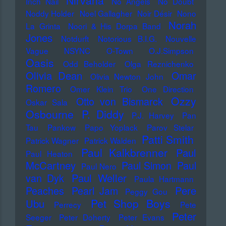
Nirvana
Inch Nail
No Angels
No Doubt
Noddy Holder
Noel Gallagher
Noir Désir
Nono
Norah
La Grinta
Noori & His Dorpa Band
Jones
Notdurft
Notorious B.I.G.
Nouvelle
Vague
NSYNC
O-Town
O.J.Simpson
Oasis
Odd Beholder
Olga Reznichenko
Olivia Dean
Omar
Olivia Newton John
Romero
Omer Klein Trio
One Direction
Ozzy
Otto von Bismarck
Oskar Sala
Osbourne
P. Diddy
P.J. Harvey
Pan
Tau
Pankow
Papo Yoplack
Parov Stelar
Patti Smith
Patrick Wagner
Patrick Walden
Paul Kalkbrenner
Paul
Paul Heaton
McCartney
Paul Simon
Paul
Paul Nero
Paul Weller
van Dyk
Paula Hartmann
Pere
Peaches
Pearl Jam
Peggy Gou
Pet Shop Boys
Ubu
Perrecy
Pete
Peter
Seeger
Peter Doherty
Peter Evans