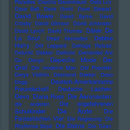
Paradies
Dascha Dauenhauer
Data Luv
Dave Ball
Dave Grohl
Dave Stewart
David Bowie
David Byrne
David
Crosby
David Gilmour
David Johansen
De
Dälek
David Lynch
David Thomas
La Soul
Debbie
Dead Kennedys
Harry
Def Leppard
Defrage Reload
Defunkt
Dekker
Delfonic
Demented Are
Depeche Mode
Der
Go
Denyo
Graf
Der moderne Man
Der Popolski
Derya Yildirim
Desmond Dekker
Deso
Deutsch-Amerikanische
Dogg
Freundschaft
Deutsche Laichen
Devo
Die Aeronauten
Diana Ross
Die angefahrenen
die anderen
Die Ärzte
Schulkinder
Die
Fantastischen Vier
Die Regierung
Die
Die Sterne
Rhythmus Boys
Die Türen