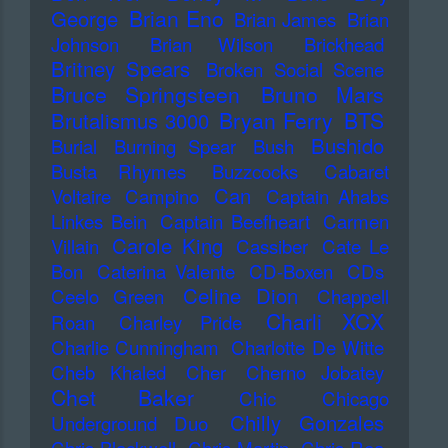
Brian Eno
George
Brian James
Brian
Johnson
Brian Wilson
Brickhead
Britney Spears
Broken Social Scene
Bruce Springsteen
Bruno Mars
Bryan Ferry
BTS
Brutalismus 3000
Bushido
Burial
Burning Spear
Bush
Busta Rhymes
Buzzcocks
Cabaret
Can
Voltaire
Campino
Captain Ahabs
Linkes Bein
Captain Beefheart
Carmen
Carole King
Villain
Cassiber
Cate Le
Bon
Caterina Valente
CD-Boxen
CDs
Celine Dion
Ceelo Green
Chappell
Charli XCX
Roan
Charley Pride
Charlie Cunningham
Charlotte De Witte
Cheb Khaled
Cher
Cherno Jobatey
Chet Baker
Chic
Chicago
Chilly Gonzales
Underground Duo