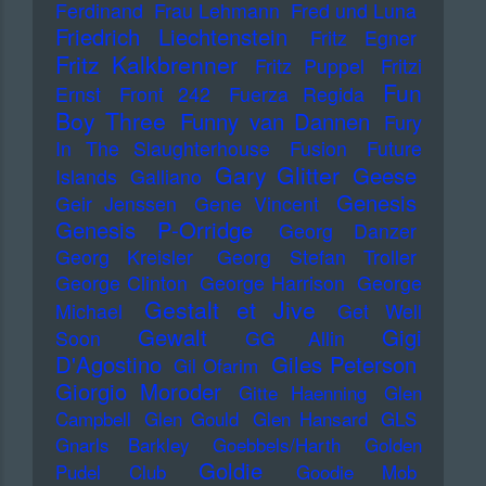
Ferdinand
Frau Lehmann
Fred und Luna
Friedrich Liechtenstein
Fritz Egner
Fritz Kalkbrenner
Fritz Puppel
Fritzi
Fun
Ernst
Front 242
Fuerza Regida
Boy Three
Funny van Dannen
Fury
In The Slaughterhouse
Fusion
Future
Gary Glitter
Geese
Islands
Galliano
Genesis
Geir Jenssen
Gene Vincent
Genesis P-Orridge
Georg Danzer
Georg Kreisler
Georg Stefan Troller
George Clinton
George Harrison
George
Gestalt et Jive
Michael
Get Well
Gewalt
Gigi
Soon
GG Allin
D'Agostino
Giles Peterson
Gil Ofarim
Giorgio Moroder
Gitte Haenning
Glen
Campbell
Glen Gould
Glen Hansard
GLS
Gnarls Barkley
Goebbels/Harth
Golden
Goldie
Pudel Club
Goodie Mob