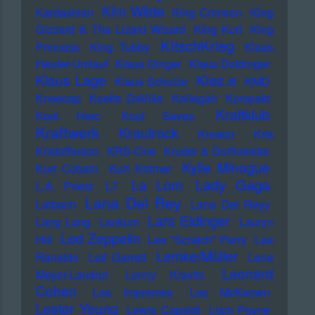
KIm Wilde
Kardashian
KIng Crimson
KIng
Gizzard & The Lizard Wizard
KIng Kurt
KIng
KItschKrieg
Princess
KIng Tubby
Klaas
Heufer-Umlauf
Klaus Dinger
Klaus Doldinger
Klez.e
Klaus Lage
Klaus Schulze
KMD
Kneecap
Koefte DeVille
Kollegah
Kompakt
Kraftklub
Kool Herc
Kool Savas
Kraftwerk
Krautrock
Kreator
Kris
Kristofferson
KRS-One
Kruder & Dorfmeister
Kylie Minogue
Kurt Cobain
Kurt Krömer
Lady Gaga
La Lom
L.A. Priest
L7
Lana Del Rey
Laibach
Lana Del Reyy
Lars Eidinger
Lang Lang
Lankum
Lauryn
Led Zeppelin
Hill
Lee "Scratch" Perry
Lee
Lemke/Müller
Ranaldo
Leif Garrett
Lena
Leonard
Meyer-Landrut
Lenny Kravitz
Cohen
Les Impremes
Les McKeown
Lester Young
Lewis Capaldi
Liam Payne