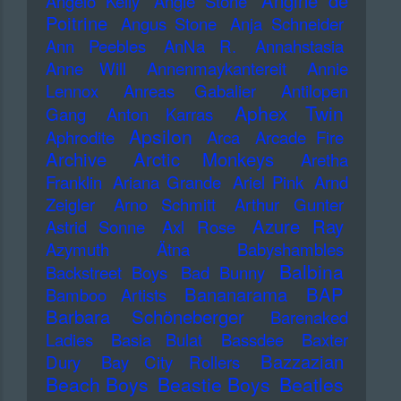
Angine de
Angelo Kelly
Angie Stone
Poitrine
Angus Stone
Anja Schneider
Ann Peebles
AnNa R.
Annahstasia
Anne Will
Annenmaykantereit
Annie
Lennox
Anreas Gabalier
Antilopen
Aphex Twin
Gang
Anton Karras
Apsilon
Aphrodite
Arca
Arcade Fire
Archive
Arctic Monkeys
Aretha
Franklin
Ariana Grande
Ariel Pink
Arnd
Zeigler
Arno Schmitt
Arthur Gunter
Azure Ray
Astrid Sonne
Axl Rose
Azymuth
Ätna
Babyshambles
Balbina
Backstreet Boys
Bad Bunny
Bananarama
BAP
Bamboo Artists
Barbara Schöneberger
Barenaked
Ladies
Basia Bulat
Bassdee
Baxter
Bazzazian
Dury
Bay City Rollers
Beach Boys
Beastie Boys
Beatles