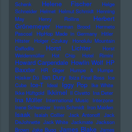
Helene Fischer
Schenk
Helge
Schneider
Helmet
Helmut Schmidt
Henning
Herbert
May
Henry Rollins
Grönemeyer
Herman Brood
Hermeto
Pascoal
HipHop Made in Germany
Hitler
Hitster
Holger Czukay
Honolulu Mountain
Horst Lichter
Daffodils
Horst
Weidenmüller
Hot Chip
Hotel Rimini
Howard Carpendale
Howlin Wolf
HP
Baxxter
HR Giger
Humpe & Humpe
Ian Dury
Hüsker Dü
Ibiza Final Boss
Ice
Iggy Pop
Ice-T
Cube
Ideal
Ike White
Ikkimel
Ikke Hüftgold
Il Civetto
Ina Deter
Ina Müller
International Music
Interzone
Irene Schweizer
Irmin Schmidt
Iron Maiden
Isaak
Isaiah Collier
Jack Antonoff
Jack
DeJohnette
Jack White
Jackmate
Jackson
James Blake
Brown
Jake Bugg
James