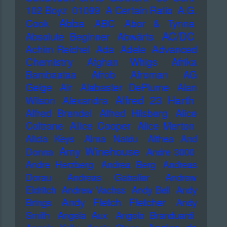
102 Boyz
01099
A Certain Ratio
A.G.
Abba
Cook
ABC
Abor & Tynna
AC/DC
Absolute Beginner
Abwärts
Advanced
Achim Reichel
Ada
Adele
Chemistry
Afghan Whigs
Afrika
Bambaataa
Afrob
Afroman
AG
Geige
Air
Alabaster DePlume
Alan
Alfred 23 Harth
Wilson
Alexandra
Alfred Brendel
Alfred Hilsberg
Alice
Alice Cooper
Coltrane
Alice Merton
Alicia Keys
Alma Naidu
Althea And
Amy Winehouse
Donna
Andre 3000
Andre Herzberg
Andrea Berg
Andreas
Dorau
Andreas Gabalier
Andrew
Eldritch
Andrew Vachss
Andy Bell
Andy
Andy Fletch Fletcher
Brings
Andy
Smith
Angela Aux
Angelo Branduardi