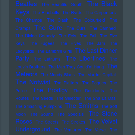
Beatles
The Black
The Beautiful South
Keys
The Bluebells
The Byrds
The Carpenters
The Champs
The Clash
The Colourfield
The
The Cure
Cramps
The Curs
The Damned
The Divine Comedy
The Eels
The Fall
The Five
Keys
The Fugees
The Hives
The Jam
The
The Last Dinner
Ladybirds
The Lambrini Girls
Party
The Libertines
The Lathums
The
The
Louvin Brothers
The Man They Could'nt Hang
Meteors
The Moody Blues
The Murder Capital
The Notwist
The Platters
The Pogues
The
The Prodigy
Police
The Residents
The
Routes
The Seeds
The Selecter
The Sha La Das
The Smiths
The Smashing Pumpkins
The Soft
The Stone
Moon
The Sound
The Specials
Roses
The Velvet
The Streets
The Strokes
Underground
The Ventures
The Verve
The