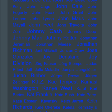
John Cale
Kelly
John Cage
John
Fogerty
John Foxx
John Grant
John
John Maus
Lennon
John Lydon
John
John Peel
Mayall
John Travolta
John
Johnny Cash
Zorn
Johnny Depp
Johnny Marr
Johnny Rotten
Jonathan
Jonathan
Jeremiah
Jonathan Meese
Richman
Jose
Joni Mitchell
Jonzun Crew
Joy
Gonzales
Joy Denalane
Division
Jörg Fauser
Jörg Stempel
Judas
Priest
Juli
Julia Meladin
Jumpa
Jungstötter
Justin Bieber
Jürgen Drews
Jürgen
K.I.Z.
Kae Tempest
Kamasi
Zeltinger
Kanye West
Washington
Karat
Karl
Kat Frankie
Bartos
Kate Bush
Kate Perry
Keith
Katja Ebstein
Kavinsky
Keith Jarrett
Richards
Kele Okereke
Kelela
Kemistry &