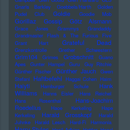
Gnarls Barkley
Goebbels/Harth
Golden
Goldie
Pudel Club
Goodie Mob
Gorillaz
Gossip
Götz Alsmann
Grace Jones
Grammys
Grandaddy
Grandmaster Flash & The Furious Five
Grateful Dead
Grant Hart
Grenzkontrolle
Grether Schwestern
Grim104
Grobschnitt
Grimes
Guano
Apes
Gunter Hampel
Guru
Guy Ritchie
Günther Jauch
Günther Fischer
Gwen
Haftbefehl
Stefani
Haggai Cohen
Haim
Haiyti
Hank
Hamburger Schule
Williams
Hanns Eisler
Hans Reichel
Hans-Joachim
Hans Rosenthal
Roedelius
Haoe Kerkeling
Hape
Harald Grosskopf
Kerkeling
Harald
Juhnke
Harald Lesch
Hard-Fi
Harmonia
Harry Styles
Hasil Adkins
Hattler
Hazel