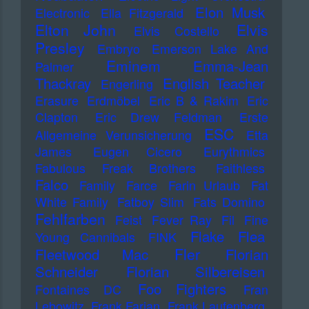
Elon Musk
Electronic
Ella Fitzgerald
Elton John
Elvis
Elvis Costello
Presley
Embryo
Emerson Lake And
Eminem
Emma-Jean
Palmer
Thackray
English Teacher
Engerling
Erasure
Erdmöbel
Eric B & Rakim
Eric
Clapton
Eric Drew Feldman
Erste
ESC
Allgemeine Verunsicherung
Etta
James
Eugen Cicero
Eurythmics
Fabulous Freak Brothers
Faithless
Falco
Family
Farce
Farin Urlaub
Fat
White Family
Fatboy Slim
Fats Domino
Fehlfarben
Feist
Fever Ray
Fil
Fine
Flake
Flea
Young Cannibals
FINK
Fler
Fleetwood Mac
Florian
Schneider
Florian Silbereisen
Foo Fighters
Fontaines DC
Fran
Lebowitz
Frank Farian
Frank Laufenberg