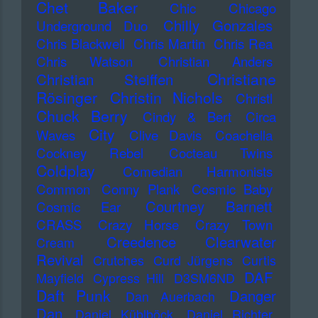
Chet Baker
Chic
Chicago
Chilly Gonzales
Underground Duo
Chris Blackwell
Chris Martin
Chris Rea
Chris Watson
Christian Anders
Christiane
Christian Steiffen
Rösinger
Christin Nichols
Christl
Chuck Berry
Cindy & Bert
Circa
City
Waves
Clive Davis
Coachella
Cockney Rebel
Cocteau Twins
Coldplay
Comedian Harmonists
Common
Conny Plank
Cosmic Baby
Courtney Barnett
Cosmic Ear
CRASS
Crazy Horse
Crazy Town
Creedence Clearwater
Cream
Revival
Crutches
Curd Jürgens
Curtis
DAF
Mayfield
Cypress Hill
D3SM6ND
Daft Punk
Danger
Dan Auerbach
Dan
Daniel Küblböck
Daniel Richter