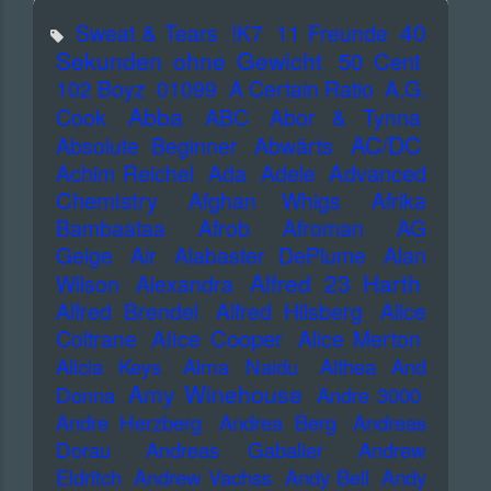
40
Sweat & Tears
!K7
11 Freunde
Sekunden ohne Gewicht
50 Cent
102 Boyz
01099
A Certain Ratio
A.G.
Abba
Cook
ABC
Abor & Tynna
AC/DC
Absolute Beginner
Abwärts
Advanced
Achim Reichel
Ada
Adele
Chemistry
Afghan Whigs
Afrika
Bambaataa
Afrob
Afroman
AG
Geige
Air
Alabaster DePlume
Alan
Alfred 23 Harth
Wilson
Alexandra
Alfred Brendel
Alfred Hilsberg
Alice
Alice Cooper
Coltrane
Alice Merton
Alicia Keys
Alma Naidu
Althea And
Amy Winehouse
Donna
Andre 3000
Andre Herzberg
Andrea Berg
Andreas
Dorau
Andreas Gabalier
Andrew
Eldritch
Andrew Vachss
Andy Bell
Andy