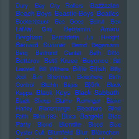
Bazzazian
Dury
Bay City Rollers
Beach Boys
Beastie Boys
Beatles
Beckenbauer
Bee Gees
Beirut
Ben
Benjamin Amaru
LaMar Gay
Berghain
Bernadette La Hengst
Bernard Sumner
Bernd Begemann
Berq
Bertrand Cantat
Beth Ditto
Betti Kruse
Beyonce
Betterov
Bill
Billie Eilish
Laswell
Bill Withers
Billy
Joel
Bim Sherman
Biosphere
Birth
Björk
Control
Bitchin Bajas
Black
Black Keys
Black Sabbath
Kappa
Black Sheep
Blaine Reininger
Blake
Harley
Blancmange
Bleachers
Blind
Blixa Bargeld
Bloc
Faith
Blink-182
Blondie
Party
Blond
Blood
Blue
Blur
Blumfeld
Blümchen
Oyster Cult