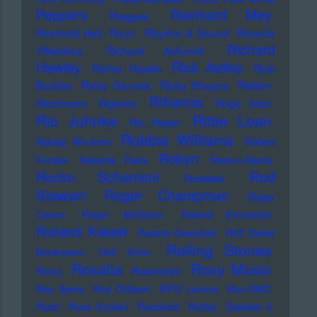
Peppers
Reinhard Mey
Reggae
Reinhold Heil
Rezo
Rhythm & Sound
Ricardo
Richard
Villalobos
Richard Ashcroft
Hawley
Rick Astley
Richie Hawtin
Rick
Buckler
Ricky Gervais
Ricky Shayne
Riddim
Rihanna
Riechmann
Righeira
Ringo Starr
Rio Juhnke
Ritter Lean
Rio Reiser
Robbie Williams
Robag Wruhme
Robert
Robyn
Forster
Roberta Flack
Rock-o-Rama
Rod
Rocko Schamoni
Rockwell
Stewart
Roger Champman
Roger
Cicero
Roger McGuinn
Roland Emmerich
Roland Kaiser
Roland Owsnitzki
Rolf Dieter
Rolling Stones
Brinkmann
Rolf Kühn
Rosalia
Roxy Music
Romy
Rosenstolz
Roy Ayers
Roy Orbison
RPS Lanrue
Run-DMC
Rush
Russ Kunkel
Russland
Rutles
Sababa 5