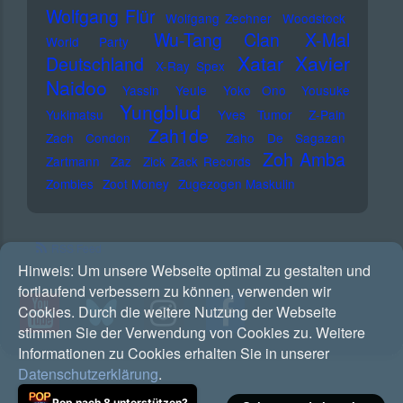
Wolfgang Flür
Wolfgang Zechner
Woodstock
Wu-Tang Clan
X-Mal
World Party
Xatar
Xavier
Deutschland
X-Ray Spex
Naidoo
Yassin
Yeule
Yoko Ono
Yousuke
Yungblud
Yukimatsu
Yves Tumor
Z-Pain
Zah1de
Zach Condon
Zaho De Sagazan
Zoh Amba
Zartmann
Zaz
Zick Zack Records
Zombies
Zoot Money
Zugezogen Maskulin
RSS Feed
Hinweis:
Um unsere Webseite optimal zu gestalten und
fortlaufend verbessern zu können, verwenden wir
Cookies. Durch die weitere Nutzung der Webseite
stimmen Sie der Verwendung von Cookies zu. Weitere
Informationen zu Cookies erhalten Sie in unserer
Datenschutzerklärung
.
Pop nach 8 unterstützen?