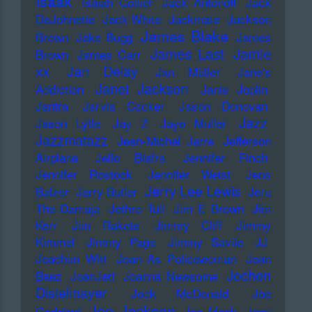
Isaak
Isaiah Collier
Jack Antonoff
Jack
DeJohnette
Jack White
Jackmate
Jackson
James Blake
Brown
Jake Bugg
James
James Last
Jamie
Brown
James Carr
xx
Jan Delay
Jan Müller
Jane's
Janet Jackson
Addiction
Janis Joplin
Jantra
Jarvis Cocker
Jason Donovan
Jazz
Jason Lytle
Jay Z
Jaye Muller
Jazzmatazz
Jean-Michel Jarre
Jefferson
Airplane
Jello Biafra
Jennifer Finch
Jennifer Rostock
Jennifer Weist
Jens
Jerry Lee Lewis
Balzer
Jerry Butler
Jeru
The Damaja
Jethro Tull
Jim E Brown
Jim
Kerr
Jim Rakete
Jimmy Cliff
Jimmy
Kimmel
Jimmy Page
Jimmy Savile
JJ
Joachim Witt
Joan As Policewoman
Joan
Jochen
Baez
JoanJett
Joanna Newsome
Distelmayer
Jock McDonald
Joe
Joe Jackson
Goddard
Joe Meek
Joey