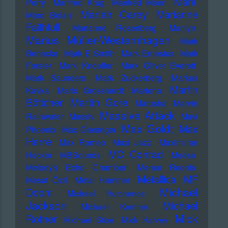
Mani
Perry
Manfred Krug
Manfred Mann
Mariah Carey
Marianne
Marc Bolan
Faithfull
Marianne Rosenberg
Marilyn
Marius Müller-Westernhagen
Mark
Benecke
Mark E Smith
Mark Ernestus
Mark
Forster
Mark Knopfler
Mark Oliver Everett
Mark Saunders
Mark Zuckerberg
Markus
Martin
Kavka
Marlo Grosshardt
Marteria
Martin Gore
Böttcher
Marusha
Marvin
Massive Attack
Rainwater
Massiv
Mavi
Max Goldt
Max
Phoenix
Max Giesinger
Herre
Max Romeo
Maxi Jazz
Maximilian
MC Conrad
Hecker
MBSounds
Meese
Melody's Echo Chamber
Mense Reents
Metallica
MF
Mesut Özil
Metal Hammer
Michael
Doom
Michael Hutchence
Jackson
Michael
Michael Kemner
Mick
Rother
Michael Stipe
Mick Harvey