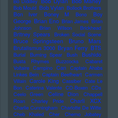
Bob Dylan
Bob Marley
Bo Diddley
Bob Vylan
Bob Mould
Bollock Brothers
Bon Iver
Boney M
Boy
Bono
Brian Eno
George
Brian James
Brian
Johnson
Brian Wilson
Brickhead
Britney Spears
Broken Social Scene
Bruce Springsteen
Bruno Mars
Bryan Ferry
BTS
Brutalismus 3000
Bushido
Burial
Burning Spear
Bush
Busta Rhymes
Buzzcocks
Cabaret
Can
Voltaire
Campino
Captain Ahabs
Linkes Bein
Captain Beefheart
Carmen
Carole King
Villain
Cassiber
Cate Le
Bon
Caterina Valente
CD-Boxen
CDs
Celine Dion
Ceelo Green
Chappell
Charli XCX
Roan
Charley Pride
Charlie Cunningham
Charlotte De Witte
Cheb Khaled
Cher
Cherno Jobatey