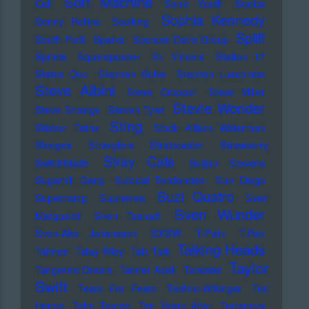
Soft Machine
Cell
Sonic Youth
Sonics
Sophia Kennedy
Sonny Rollins
Soolking
Spliff
South Park
Sparks
Spencer Davis Group
Sprints
Squarepusher
St. Vincent
Station 17
Status Quo
Stephan Sulke
Stephen Luscombe
Steve Albini
Steve Cropper
Steve Miller
Stevie Wonder
Steve Strange
Steven Tyler
Sting
Stieber Twins
Stock Aitken Waterman
Stooges
Stranglers
Stratocaster
Strawberry
Stray Cats
Switchblade
Sufjan Stevens
Sugarhill Gang
Suicidal Tendencies
Sun Diego
Suzi Quatro
Supertramp
Supremes
Sven
Sven Wunder
Marquardt
Sven Tasnadi
Sven-Ake Johansson
SXSW
T-Pain
T.Rex
Talking Heads
Tahnee
Talay Riley
Talk Talk
Taylor
Tangerine Dream
Tanner Adell
Tarwater
Swift
Tears For Fears
Techno-Wikinger
Ted
Herold
Teho Teardo
Ten Years After
Terranova