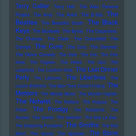
Terry Callier
Terry Hall
The Alan Parsons
The
Project
The Arcs
The Avicii
The B-52s
Beatles
The Black
The Beautiful South
Keys
The Bluebells
The Byrds
The Carpenters
The Champs
The Clash
The Colourfield
The
The Cure
Cramps
The Curs
The Damned
The Divine Comedy
The Eels
The Fall
The Five
Keys
The Fugees
The Hives
The Jam
The
The Last Dinner
Ladybirds
The Lambrini Girls
Party
The Libertines
The Lathums
The
The
Louvin Brothers
The Man They Could'nt Hang
Meteors
The Moody Blues
The Murder Capital
The Notwist
The Platters
The Pogues
The
The Prodigy
Police
The Residents
The
Routes
The Seeds
The Selecter
The Sha La Das
The Smiths
The Smashing Pumpkins
The Soft
The Stone
Moon
The Sound
The Specials