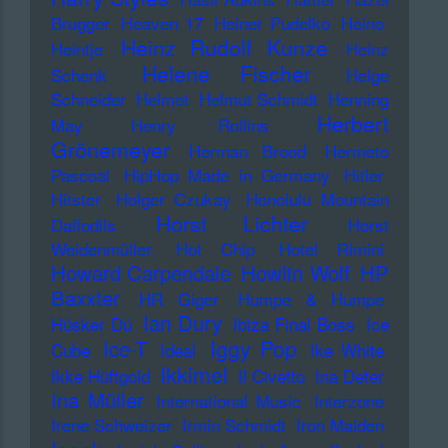
Brugger
Heaven 17
Heiner Pudelko
Heino
Heinz Rudolf Kunze
Heintje
Heinz
Helene Fischer
Schenk
Helge
Schneider
Helmet
Helmut Schmidt
Henning
Herbert
May
Henry Rollins
Grönemeyer
Herman Brood
Hermeto
Pascoal
HipHop Made in Germany
Hitler
Hitster
Holger Czukay
Honolulu Mountain
Horst Lichter
Daffodils
Horst
Weidenmüller
Hot Chip
Hotel Rimini
Howard Carpendale
Howlin Wolf
HP
Baxxter
HR Giger
Humpe & Humpe
Ian Dury
Hüsker Dü
Ibiza Final Boss
Ice
Iggy Pop
Ice-T
Cube
Ideal
Ike White
Ikkimel
Ikke Hüftgold
Il Civetto
Ina Deter
Ina Müller
International Music
Interzone
Irene Schweizer
Irmin Schmidt
Iron Maiden