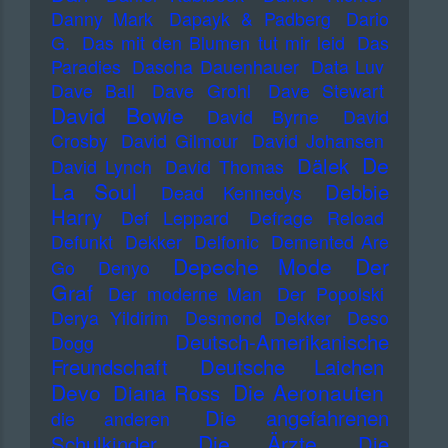
Danny Mark
Dapayk & Padberg
Dario
G.
Das mit den Blumen tut mir leid
Das
Paradies
Dascha Dauenhauer
Data Luv
Dave Ball
Dave Grohl
Dave Stewart
David Bowie
David Byrne
David
Crosby
David Gilmour
David Johansen
De
Dälek
David Lynch
David Thomas
La Soul
Debbie
Dead Kennedys
Harry
Def Leppard
Defrage Reload
Defunkt
Dekker
Delfonic
Demented Are
Depeche Mode
Der
Go
Denyo
Graf
Der moderne Man
Der Popolski
Derya Yildirim
Desmond Dekker
Deso
Deutsch-Amerikanische
Dogg
Freundschaft
Deutsche Laichen
Devo
Die Aeronauten
Diana Ross
Die angefahrenen
die anderen
Die Ärzte
Schulkinder
Die