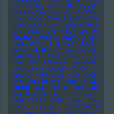
Fantastischen Vier
Die Regierung
Die
Die Sterne
Rhythmus Boys
Die Türen
Dieter Maschine Birr
Dieter Bohlen
Dieter Thomas Heck
Dieter Moebius
DiIV
DIKKA
Dire Straits
Dirk von
Lowtzow
Disarstar
Disaster Area
Dixie
DJ Koze
DJ Hell
Chicks
DJ Fetisch
DJ Tomcraft
Django Django
Doctorella
Dolly Parton
Dominik Eulberg
Don
Donna Summer
Cherry
Dopplereffekt
Dr Dre
DPP
Dota
Dr Demento
Dr
John
Dr Motte
Drake
DSDS
Duane
Eddy
Dub Spencer & Trance Hill
Duke
Ellington
Duke Pearson
Duke Reid
Ed Sheeran
Eagles
Dusty Springfield
Eddie Murphy
Eddie Vedder
Eden
Einstürzende
Golan
Editors
Neubauten
Electric Light Orchestra