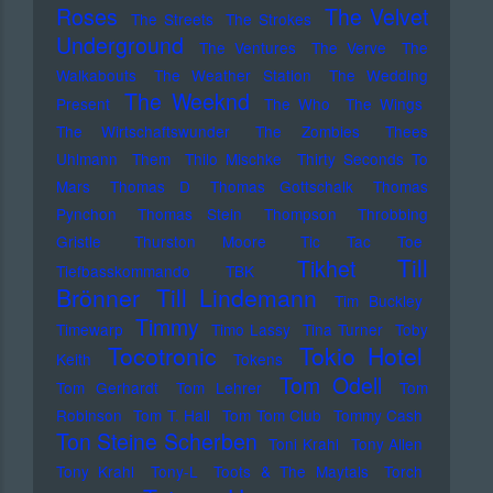
Roses
The Velvet
The Streets
The Strokes
Underground
The Ventures
The Verve
The
Walkabouts
The Weather Station
The Wedding
The Weeknd
Present
The Who
The Wings
The Wirtschaftswunder
The Zombies
Thees
Uhlmann
Them
Thilo Mischke
Thirty Seconds To
Mars
Thomas D
Thomas Gottschalk
Thomas
Pynchon
Thomas Stein
Thompson
Throbbing
Gristle
Thurston Moore
Tic Tac Toe
Till
Tikhet
Tiefbasskommando TBK
Brönner
Till Lindemann
Tim Buckley
Timmy
Timewarp
Timo Lassy
Tina Turner
Toby
Tocotronic
Tokio Hotel
Keith
Tokens
Tom Odell
Tom Gerhardt
Tom Lehrer
Tom
Robinson
Tom T. Hall
Tom Tom Club
Tommy Cash
Ton Steine Scherben
Toni Krahl
Tony Allen
Tony Krahl
Tony-L
Toots & The Maytals
Torch