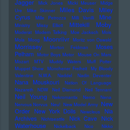
Jagger
Mick Jones
Micki Meuser
Midge
Miles Davis
Miley
Ure
Mike Skinner
Cyrus
Mine
Mille Petrozza
Milli Vanilli
Moby
Mittekill
Ministry
Missy Elliott
Moderat
Modern Talking
Moe Jacksch
Mois
Moonriivr
Mola
Moog
Moritz von Oswald
Morrissey
Moses
Morton Feldman
Pelham
Motor Boys Motor
Mouse On Mars
Mozart
MTV
Muddy Waters
Muff Potter
Muppet Show
Münchener Freiheit
My Bloody
Valentine
N.W.A.
Naddel
Nadin Deventer
Nana Mouskouri
Nation Of Language
Nazareth
NDW
Neil Diamond
Neil Tennant
Neil Young
Nekromantix
Nemo
Nena
New
Nervous Norvus
Neu!
New Model Army
Order
New York Dolls
Nia
Newcleus
Nick
Archives
Nick Cave
Nichtseattle
Waterhouse
Nickelback
Nico
Nikko