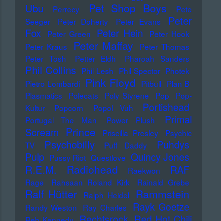
Pet Shop Boys
Ubu
Perrecy
Pete
Peter
Seeger
Peter Doherty
Peter Evans
Fox
Peter Hein
Peter Green
Peter Hook
Peter Maffay
Peter Kraus
Peter Thomas
Peter Tosh
Petter Eldh
Pharoah Sanders
Phil Collins
Phil Lesh
Phil Spector
Photek
Pink Floyd
Pietro Lombardi
Pitbull
Plan B
Plasmatics
Polecats
Poly Styrene
Pop
Pop-
Portishead
Kultur
Popcorn
Popol Vuh
Primal
Portugal The Man
Power Plush
Prince
Scream
Priscilla Presley
Psychic
Psychobilly
Puhdys
TV
Puff Daddy
Pulp
Quincy Jones
Pussy Riot
Questlove
Radiohead
R.E.M.
RAF
Raekwon
Rage
Rahsaan Roland Kirk
Rainald Grebe
Ralf Hütter
Rammstein
Ralph Heidel
Rayk Goetze
Randy Weston
Ray Charles
Rechtsrock
Red Hot Chili
Reb Kennedy