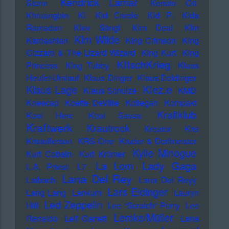
Kendrick Lamar
Storm
Kerstin Ott
Khruangbin
KI
KId Creole
KId P.
KIda
Ramadan
KIev Stingl
KIm Deal
KIm
KIm Wilde
Kardashian
KIng Crimson
KIng
Gizzard & The Lizard Wizard
KIng Kurt
KIng
KItschKrieg
Princess
KIng Tubby
Klaas
Heufer-Umlauf
Klaus Dinger
Klaus Doldinger
Klez.e
Klaus Lage
Klaus Schulze
KMD
Kneecap
Koefte DeVille
Kollegah
Kompakt
Kraftklub
Kool Herc
Kool Savas
Kraftwerk
Krautrock
Kreator
Kris
Kristofferson
KRS-One
Kruder & Dorfmeister
Kylie Minogue
Kurt Cobain
Kurt Krömer
Lady Gaga
La Lom
L.A. Priest
L7
Lana Del Rey
Laibach
Lana Del Reyy
Lars Eidinger
Lang Lang
Lankum
Lauryn
Led Zeppelin
Hill
Lee "Scratch" Perry
Lee
Lemke/Müller
Ranaldo
Leif Garrett
Lena