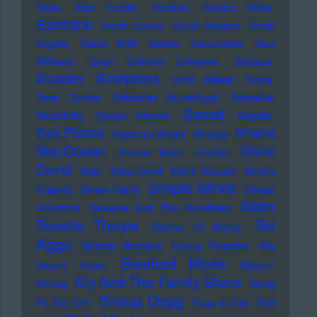
Sade
Sam Fender
Sandow
Sandra Hüller
Santiano
Sarah Connor
Sarah Davachi
Sarah
Engels
Sarah Wild
Sasha
Saturndaze
Saul
Williams
Sault
Schnipo Schranke
Schürze
Scorpions
Scooter
Scott Walker
Scycs
Sean Combs
Sebastian Krumbiegel
Sebastian
Seeed
Studnitzky
Secret Secrets
Sepalot
Sex Pistols
Shane
Seymour Wright
Shaggy
MacGowan
Shirin
Shania Twain
Shellac
David
Sido
Silbermond
Silent Servant
Simina
Simple Minds
Grigoriu
Simon Harris
Sinead
Sister
O'Connor
Siouxsie And The Banshees
Ski
Rosetta Tharpe
Sisters Of Mercy
Aggu
Skinner Brothers
Skinny Pelembe
Sky
Sleaford Mods
Saxon
Slade
Sleater-
Sly And The Family Stone
Kinney
Smag
Snoop Dogg
Pa Dig Selv
Soap & Skin
Soft