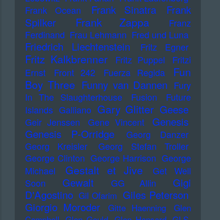
Frank Sinatra
Frank
Frank Ocean
Frank Zappa
Spilker
Franz
Ferdinand
Frau Lehmann
Fred und Luna
Friedrich Liechtenstein
Fritz Egner
Fritz Kalkbrenner
Fritz Puppel
Fritzi
Fun
Ernst
Front 242
Fuerza Regida
Boy Three
Funny van Dannen
Fury
In The Slaughterhouse
Fusion
Future
Gary Glitter
Geese
Islands
Galliano
Genesis
Geir Jenssen
Gene Vincent
Genesis P-Orridge
Georg Danzer
Georg Kreisler
Georg Stefan Troller
George Clinton
George Harrison
George
Gestalt et Jive
Michael
Get Well
Gewalt
Gigi
Soon
GG Allin
D'Agostino
Giles Peterson
Gil Ofarim
Giorgio Moroder
Gitte Haenning
Glen
Campbell
Glen Gould
Glen Hansard
GLS