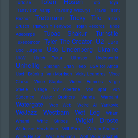
Toten Hosen
Tortoise
Toto
Toya
Transvision Vamp
Traveling Wilburys
Travis
Trent
Trettmann
Trio
Tricky
Reznor
Tristan
Brusch
Tristwch Y Fenywod
Trojan Records
Tunde
Tupac Shakur
Turnstile
Adebimpe
U2
Tyler The Creator
Tuxedomoon
UB40
Udo Lindenberg
Ukraine
Udo Jürgens
UKW
Ulrich Tukur
Ultravox
Underworld
Unheilig
Unionen
Uriah Heep
USA for Africa
Uschi Brüning
Van Morrison
Vicky Leandros
Vince
Clarke
Vince Staples
Violent Femmes
Virgin
Steele
Visage
Viv Albertine
Von Spar
Von
Südenfed
Walker Brothers
Wanda
Warpaint
Watergate
Web Web
Weird Al Yankovic
Westbam
WeJazz
Wet Leg
Wham
Wiglaf Droste
Wham!
White Stripes
Wildecker Herzbuben
Will Ferrell
William Shatner
Willie Nelson
Wolf Biermann
Wolf Wondratschek