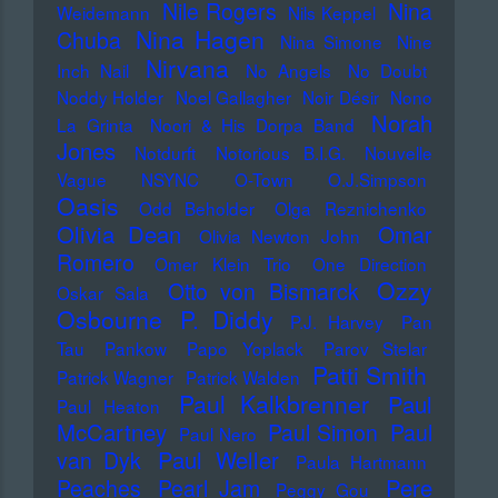
Nile Rogers
Nina
Weidemann
Nils Keppel
Nina Hagen
Chuba
Nina Simone
Nine
Nirvana
Inch Nail
No Angels
No Doubt
Noddy Holder
Noel Gallagher
Noir Désir
Nono
Norah
La Grinta
Noori & His Dorpa Band
Jones
Notdurft
Notorious B.I.G.
Nouvelle
Vague
NSYNC
O-Town
O.J.Simpson
Oasis
Odd Beholder
Olga Reznichenko
Olivia Dean
Omar
Olivia Newton John
Romero
Omer Klein Trio
One Direction
Ozzy
Otto von Bismarck
Oskar Sala
Osbourne
P. Diddy
P.J. Harvey
Pan
Tau
Pankow
Papo Yoplack
Parov Stelar
Patti Smith
Patrick Wagner
Patrick Walden
Paul Kalkbrenner
Paul
Paul Heaton
McCartney
Paul Simon
Paul
Paul Nero
Paul Weller
van Dyk
Paula Hartmann
Pere
Peaches
Pearl Jam
Peggy Gou