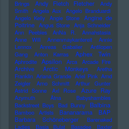
Andy Fletch Fletcher
Brings
Andy
Smith
Angela Aux
Angelo Branduardi
Angine de
Angelo Kelly
Angie Stone
Poitrine
Angus Stone
Anja Schneider
Ann Peebles
AnNa R.
Annahstasia
Anne Will
Annenmaykantereit
Annie
Lennox
Anreas Gabalier
Antilopen
Aphex Twin
Gang
Anton Karras
Apsilon
Aphrodite
Arca
Arcade Fire
Archive
Arctic Monkeys
Aretha
Franklin
Ariana Grande
Ariel Pink
Arnd
Zeigler
Arno Schmitt
Arthur Gunter
Azure Ray
Astrid Sonne
Axl Rose
Azymuth
Ätna
Babyshambles
Balbina
Backstreet Boys
Bad Bunny
Bananarama
BAP
Bamboo Artists
Barbara Schöneberger
Barenaked
Ladies
Basia Bulat
Bassdee
Baxter