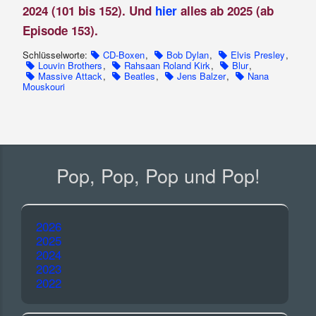
2024 (101 bis 152). Und
hier
alles ab 2025 (ab
Episode 153).
Schlüsselworte:
CD-Boxen
,
Bob Dylan
,
Elvis Presley
,
Louvin Brothers
,
Rahsaan Roland Kirk
,
Blur
,
Massive Attack
,
Beatles
,
Jens Balzer
,
Nana
Mouskouri
Pop, Pop, Pop und Pop!
2026
2025
2024
2023
2022