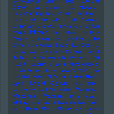
Leonard
Meyer-Landrut
Lenny Kravitz
Cohen
Les Impremes
Les McKeown
Lester Young
Lewis Capaldi
Liam Payne
Liars
Lilith
Lily Allen
Linda Ronstadt
Linton
Lindemann
Link Wray
Linkin Park
Kwesi Johnson
Lionel Richie
Lisa Mary
Little
Presley
Lisa Stansfield
Little Feat
LL Cool J
Simz
Lizzo
Little Walter
Lollapalooza
Look Mum No Computer
Lord of
Lou
the Lost
Lou Donaldson
Lou Pearlman
Reed
Loudermilk
Louis Moholo-Moholo
Loveparade
Louvin Brothers
Love
Low
Life Rich Kids
LTJ Bukem
Ludwig Hirsch
Lyca
Lynyrd Skynyrd
Mac Miller
Madness
Macklemore
Mad Sin
Madlib
Madonna
Madsen
Main Source
Makaya McCraven
Malcolm McLaren
Malik Harris
Malva
Mambo Kurt
Mamie