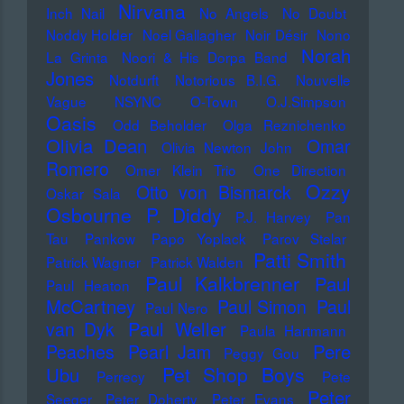
Nirvana
Inch Nail
No Angels
No Doubt
Noddy Holder
Noel Gallagher
Noir Désir
Nono
Norah
La Grinta
Noori & His Dorpa Band
Jones
Notdurft
Notorious B.I.G.
Nouvelle
Vague
NSYNC
O-Town
O.J.Simpson
Oasis
Odd Beholder
Olga Reznichenko
Olivia Dean
Omar
Olivia Newton John
Romero
Omer Klein Trio
One Direction
Ozzy
Otto von Bismarck
Oskar Sala
Osbourne
P. Diddy
P.J. Harvey
Pan
Tau
Pankow
Papo Yoplack
Parov Stelar
Patti Smith
Patrick Wagner
Patrick Walden
Paul Kalkbrenner
Paul
Paul Heaton
McCartney
Paul Simon
Paul
Paul Nero
Paul Weller
van Dyk
Paula Hartmann
Pere
Peaches
Pearl Jam
Peggy Gou
Pet Shop Boys
Ubu
Perrecy
Pete
Peter
Seeger
Peter Doherty
Peter Evans