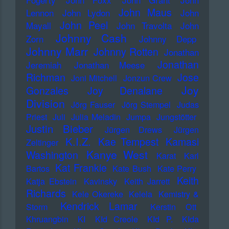
John Maus
Lennon
John Lydon
John
John Peel
Mayall
John Travolta
John
Johnny Cash
Zorn
Johnny Depp
Johnny Marr
Johnny Rotten
Jonathan
Jonathan
Jeremiah
Jonathan Meese
Richman
Jose
Joni Mitchell
Jonzun Crew
Joy
Gonzales
Joy Denalane
Division
Jörg Fauser
Jörg Stempel
Judas
Priest
Juli
Julia Meladin
Jumpa
Jungstötter
Justin Bieber
Jürgen Drews
Jürgen
K.I.Z.
Kae Tempest
Kamasi
Zeltinger
Kanye West
Washington
Karat
Karl
Kat Frankie
Bartos
Kate Bush
Kate Perry
Keith
Katja Ebstein
Kavinsky
Keith Jarrett
Richards
Kele Okereke
Kelela
Kemistry &
Kendrick Lamar
Storm
Kerstin Ott
Khruangbin
KI
KId Creole
KId P.
KIda