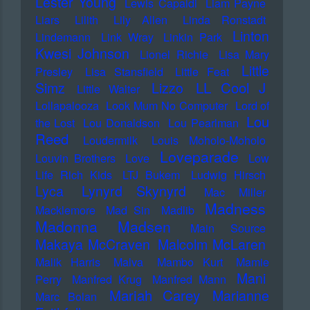
Lester Young
Lewis Capaldi
Liam Payne
Liars
Lilith
Lily Allen
Linda Ronstadt
Linton
Lindemann
Link Wray
Linkin Park
Kwesi Johnson
Lionel Richie
Lisa Mary
Little
Presley
Lisa Stansfield
Little Feat
LL Cool J
Simz
Lizzo
Little Walter
Lollapalooza
Look Mum No Computer
Lord of
Lou
the Lost
Lou Donaldson
Lou Pearlman
Reed
Loudermilk
Louis Moholo-Moholo
Loveparade
Louvin Brothers
Love
Low
Life Rich Kids
LTJ Bukem
Ludwig Hirsch
Lyca
Lynyrd Skynyrd
Mac Miller
Madness
Macklemore
Mad Sin
Madlib
Madonna
Madsen
Main Source
Makaya McCraven
Malcolm McLaren
Malik Harris
Malva
Mambo Kurt
Mamie
Mani
Perry
Manfred Krug
Manfred Mann
Mariah Carey
Marianne
Marc Bolan