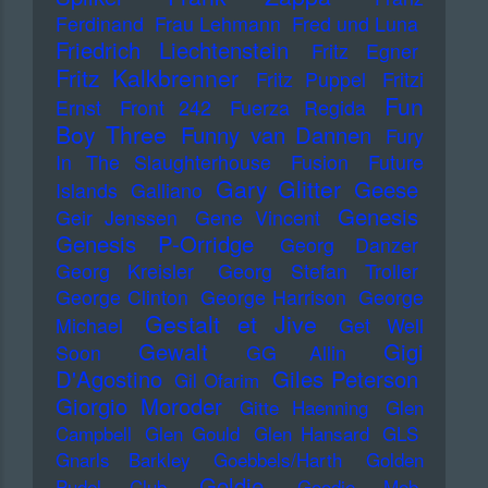
Ferdinand
Frau Lehmann
Fred und Luna
Friedrich Liechtenstein
Fritz Egner
Fritz Kalkbrenner
Fritz Puppel
Fritzi
Fun
Ernst
Front 242
Fuerza Regida
Boy Three
Funny van Dannen
Fury
In The Slaughterhouse
Fusion
Future
Gary Glitter
Geese
Islands
Galliano
Genesis
Geir Jenssen
Gene Vincent
Genesis P-Orridge
Georg Danzer
Georg Kreisler
Georg Stefan Troller
George Clinton
George Harrison
George
Gestalt et Jive
Michael
Get Well
Gewalt
Gigi
Soon
GG Allin
D'Agostino
Giles Peterson
Gil Ofarim
Giorgio Moroder
Gitte Haenning
Glen
Campbell
Glen Gould
Glen Hansard
GLS
Gnarls Barkley
Goebbels/Harth
Golden
Goldie
Pudel Club
Goodie Mob