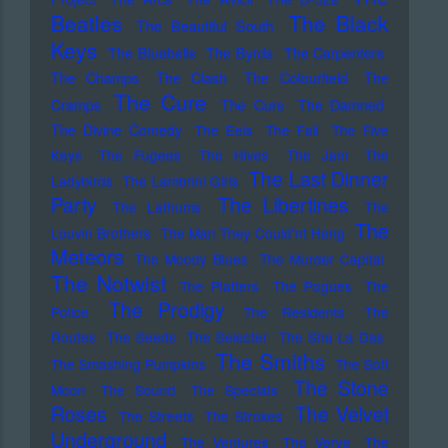
Beatles
The Black
The Beautiful South
Keys
The Bluebells
The Byrds
The Carpenters
The Champs
The Clash
The Colourfield
The
The Cure
Cramps
The Curs
The Damned
The Divine Comedy
The Eels
The Fall
The Five
Keys
The Fugees
The Hives
The Jam
The
The Last Dinner
Ladybirds
The Lambrini Girls
Party
The Libertines
The Lathums
The
The
Louvin Brothers
The Man They Could'nt Hang
Meteors
The Moody Blues
The Murder Capital
The Notwist
The Platters
The Pogues
The
The Prodigy
Police
The Residents
The
Routes
The Seeds
The Selecter
The Sha La Das
The Smiths
The Smashing Pumpkins
The Soft
The Stone
Moon
The Sound
The Specials
Roses
The Velvet
The Streets
The Strokes
Underground
The Ventures
The Verve
The