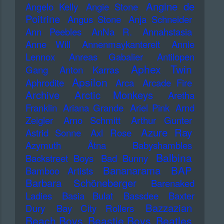
Angine de
Angelo Kelly
Angie Stone
Poitrine
Angus Stone
Anja Schneider
Ann Peebles
AnNa R.
Annahstasia
Anne Will
Annenmaykantereit
Annie
Lennox
Anreas Gabalier
Antilopen
Aphex Twin
Gang
Anton Karras
Apsilon
Aphrodite
Arca
Arcade Fire
Archive
Arctic Monkeys
Aretha
Franklin
Ariana Grande
Ariel Pink
Arnd
Zeigler
Arno Schmitt
Arthur Gunter
Azure Ray
Astrid Sonne
Axl Rose
Azymuth
Ätna
Babyshambles
Balbina
Backstreet Boys
Bad Bunny
Bananarama
BAP
Bamboo Artists
Barbara Schöneberger
Barenaked
Ladies
Basia Bulat
Bassdee
Baxter
Bazzazian
Dury
Bay City Rollers
Beach Boys
Beastie Boys
Beatles