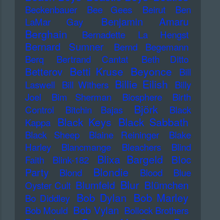
Beckenbauer
Bee Gees
Beirut
Ben
Benjamin Amaru
LaMar Gay
Berghain
Bernadette La Hengst
Bernard Sumner
Bernd Begemann
Berq
Bertrand Cantat
Beth Ditto
Betti Kruse
Beyonce
Betterov
Bill
Billie Eilish
Laswell
Bill Withers
Billy
Joel
Bim Sherman
Biosphere
Birth
Björk
Control
Bitchin Bajas
Black
Black Keys
Black Sabbath
Kappa
Black Sheep
Blaine Reininger
Blake
Harley
Blancmange
Bleachers
Blind
Blixa Bargeld
Bloc
Faith
Blink-182
Blondie
Party
Blond
Blood
Blue
Blur
Blumfeld
Blümchen
Oyster Cult
Bob Dylan
Bob Marley
Bo Diddley
Bob Vylan
Bob Mould
Bollock Brothers