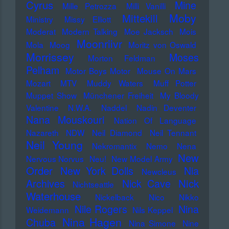
Cyrus
Mine
Mille Petrozza
Milli Vanilli
Moby
Mittekill
Ministry
Missy Elliott
Moderat
Modern Talking
Moe Jacksch
Mois
Moonriivr
Mola
Moog
Moritz von Oswald
Morrissey
Moses
Morton Feldman
Pelham
Motor Boys Motor
Mouse On Mars
Mozart
MTV
Muddy Waters
Muff Potter
Muppet Show
Münchener Freiheit
My Bloody
Valentine
N.W.A.
Naddel
Nadin Deventer
Nana Mouskouri
Nation Of Language
Nazareth
NDW
Neil Diamond
Neil Tennant
Neil Young
Nekromantix
Nemo
Nena
New
Nervous Norvus
Neu!
New Model Army
Order
New York Dolls
Nia
Newcleus
Nick
Archives
Nick Cave
Nichtseattle
Waterhouse
Nickelback
Nico
Nikko
Nile Rogers
Nina
Weidemann
Nils Keppel
Nina Hagen
Chuba
Nina Simone
Nine