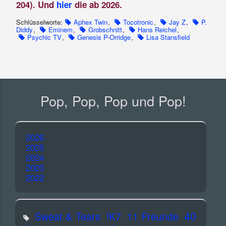
204). Und
hier
die ab 2026.
Schlüsselworte:
Aphex Twin
,
Tocotronic
,
Jay Z
,
P.
Diddy
,
Eminem
,
Grobschnitt
,
Hans Reichel
,
Psychic TV
,
Genesis P-Orridge
,
Lisa Stansfield
Pop, Pop, Pop und Pop!
2026
2025
2024
2023
2022
40
Sweat & Tears
!K7
11 Freunde