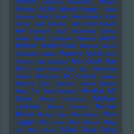
Faithfull
Marianne Rosenberg
Marilyn
Marius Müller-Westernhagen
Mark
Benecke
Mark E Smith
Mark Ernestus
Mark
Forster
Mark Knopfler
Mark Oliver Everett
Mark Saunders
Mark Zuckerberg
Markus
Martin
Kavka
Marlo Grosshardt
Marteria
Martin Gore
Böttcher
Marusha
Marvin
Massive Attack
Rainwater
Massiv
Mavi
Max Goldt
Max
Phoenix
Max Giesinger
Herre
Max Romeo
Maxi Jazz
Maximilian
MC Conrad
Hecker
MBSounds
Meese
Melody's Echo Chamber
Mense Reents
Metallica
MF
Mesut Özil
Metal Hammer
Michael
Doom
Michael Hutchence
Jackson
Michael
Michael Kemner
Mick
Rother
Michael Stipe
Mick Harvey
Jagger
Mick Jones
Micki Meuser
Midge
Miles Davis
Miley
Ure
Mike Skinner