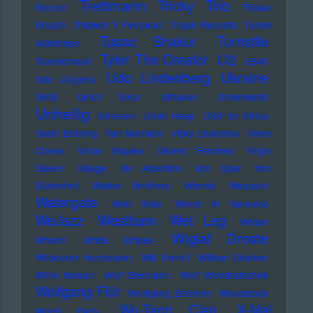
Trettmann
Trio
Tricky
Reznor
Tristan
Brusch
Tristwch Y Fenywod
Trojan Records
Tunde
Tupac Shakur
Turnstile
Adebimpe
U2
Tyler The Creator
Tuxedomoon
UB40
Udo Lindenberg
Ukraine
Udo Jürgens
UKW
Ulrich Tukur
Ultravox
Underworld
Unheilig
Unionen
Uriah Heep
USA for Africa
Uschi Brüning
Van Morrison
Vicky Leandros
Vince
Clarke
Vince Staples
Violent Femmes
Virgin
Steele
Visage
Viv Albertine
Von Spar
Von
Südenfed
Walker Brothers
Wanda
Warpaint
Watergate
Web Web
Weird Al Yankovic
Westbam
WeJazz
Wet Leg
Wham
Wiglaf Droste
Wham!
White Stripes
Wildecker Herzbuben
Will Ferrell
William Shatner
Willie Nelson
Wolf Biermann
Wolf Wondratschek
Wolfgang Flür
Wolfgang Zechner
Woodstock
Wu-Tang Clan
X-Mal
World Party