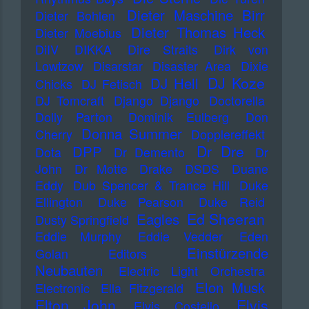
Dieter Maschine Birr
Dieter Bohlen
Dieter Thomas Heck
Dieter Moebius
DiIV
DIKKA
Dire Straits
Dirk von
Lowtzow
Disarstar
Disaster Area
Dixie
DJ Koze
DJ Hell
Chicks
DJ Fetisch
DJ Tomcraft
Django Django
Doctorella
Dolly Parton
Dominik Eulberg
Don
Donna Summer
Cherry
Dopplereffekt
Dr Dre
DPP
Dota
Dr Demento
Dr
John
Dr Motte
Drake
DSDS
Duane
Eddy
Dub Spencer & Trance Hill
Duke
Ellington
Duke Pearson
Duke Reid
Ed Sheeran
Eagles
Dusty Springfield
Eddie Murphy
Eddie Vedder
Eden
Einstürzende
Golan
Editors
Neubauten
Electric Light Orchestra
Elon Musk
Electronic
Ella Fitzgerald
Elton John
Elvis
Elvis Costello