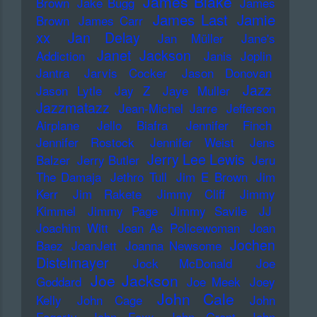
James Blake
Brown
Jake Bugg
James
James Last
Jamie
Brown
James Carr
xx
Jan Delay
Jan Müller
Jane's
Janet Jackson
Addiction
Janis Joplin
Jantra
Jarvis Cocker
Jason Donovan
Jazz
Jason Lytle
Jay Z
Jaye Muller
Jazzmatazz
Jean-Michel Jarre
Jefferson
Airplane
Jello Biafra
Jennifer Finch
Jennifer Rostock
Jennifer Weist
Jens
Jerry Lee Lewis
Balzer
Jerry Butler
Jeru
The Damaja
Jethro Tull
Jim E Brown
Jim
Kerr
Jim Rakete
Jimmy Cliff
Jimmy
Kimmel
Jimmy Page
Jimmy Savile
JJ
Joachim Witt
Joan As Policewoman
Joan
Jochen
Baez
JoanJett
Joanna Newsome
Distelmayer
Jock McDonald
Joe
Joe Jackson
Goddard
Joe Meek
Joey
John Cale
Kelly
John Cage
John
Fogerty
John Foxx
John Grant
John