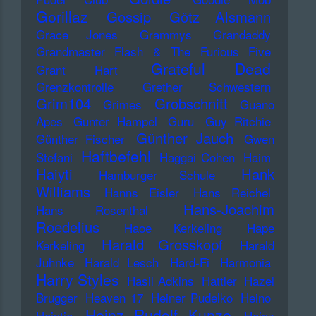
Gorillaz
Gossip
Götz Alsmann
Grace Jones
Grammys
Grandaddy
Grandmaster Flash & The Furious Five
Grateful Dead
Grant Hart
Grenzkontrolle
Grether Schwestern
Grim104
Grobschnitt
Grimes
Guano
Apes
Gunter Hampel
Guru
Guy Ritchie
Günther Jauch
Günther Fischer
Gwen
Haftbefehl
Stefani
Haggai Cohen
Haim
Haiyti
Hank
Hamburger Schule
Williams
Hanns Eisler
Hans Reichel
Hans-Joachim
Hans Rosenthal
Roedelius
Haoe Kerkeling
Hape
Harald Grosskopf
Kerkeling
Harald
Juhnke
Harald Lesch
Hard-Fi
Harmonia
Harry Styles
Hasil Adkins
Hattler
Hazel
Brugger
Heaven 17
Heiner Pudelko
Heino
Heinz Rudolf Kunze
Heintje
Heinz