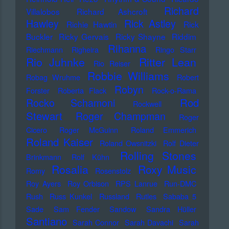
Richard
Villalobos
Richard Ashcroft
Hawley
Rick Astley
Richie Hawtin
Rick
Buckler
Ricky Gervais
Ricky Shayne
Riddim
Rihanna
Riechmann
Righeira
Ringo Starr
Rio Juhnke
Ritter Lean
Rio Reiser
Robbie Williams
Robag Wruhme
Robert
Robyn
Forster
Roberta Flack
Rock-o-Rama
Rod
Rocko Schamoni
Rockwell
Stewart
Roger Champman
Roger
Cicero
Roger McGuinn
Roland Emmerich
Roland Kaiser
Roland Owsnitzki
Rolf Dieter
Rolling Stones
Brinkmann
Rolf Kühn
Rosalia
Roxy Music
Romy
Rosenstolz
Roy Ayers
Roy Orbison
RPS Lanrue
Run-DMC
Rush
Russ Kunkel
Russland
Rutles
Sababa 5
Sade
Sam Fender
Sandow
Sandra Hüller
Santiano
Sarah Connor
Sarah Davachi
Sarah