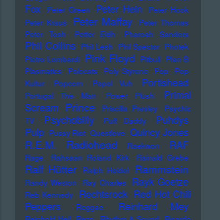
Fox
Peter Hein
Peter Green
Peter Hook
Peter Maffay
Peter Kraus
Peter Thomas
Peter Tosh
Petter Eldh
Pharoah Sanders
Phil Collins
Phil Lesh
Phil Spector
Photek
Pink Floyd
Pietro Lombardi
Pitbull
Plan B
Plasmatics
Polecats
Poly Styrene
Pop
Pop-
Portishead
Kultur
Popcorn
Popol Vuh
Primal
Portugal The Man
Power Plush
Prince
Scream
Priscilla Presley
Psychic
Psychobilly
Puhdys
TV
Puff Daddy
Pulp
Quincy Jones
Pussy Riot
Questlove
Radiohead
R.E.M.
RAF
Raekwon
Rage
Rahsaan Roland Kirk
Rainald Grebe
Ralf Hütter
Rammstein
Ralph Heidel
Rayk Goetze
Randy Weston
Ray Charles
Rechtsrock
Red Hot Chili
Reb Kennedy
Peppers
Reinhard Mey
Reggae
Reinhold Heil
Rezo
Rhythm & Sound
Ricardo