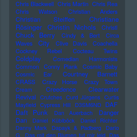
Chris Blackwell
Chris Martin
Chris Rea
Chris Watson
Christian Anders
Christiane
Christian Steiffen
Rösinger
Christin Nichols
Christl
Chuck Berry
Cindy & Bert
Circa
City
Waves
Clive Davis
Coachella
Cockney Rebel
Cocteau Twins
Coldplay
Comedian Harmonists
Common
Conny Plank
Cosmic Baby
Courtney Barnett
Cosmic Ear
CRASS
Crazy Horse
Crazy Town
Creedence Clearwater
Cream
Revival
Crutches
Curd Jürgens
Curtis
DAF
Mayfield
Cypress Hill
D3SM6ND
Daft Punk
Danger
Dan Auerbach
Dan
Daniel Küblböck
Daniel Richter
Danny Mark
Dapayk & Padberg
Dario
G.
Das mit den Blumen tut mir leid
Das