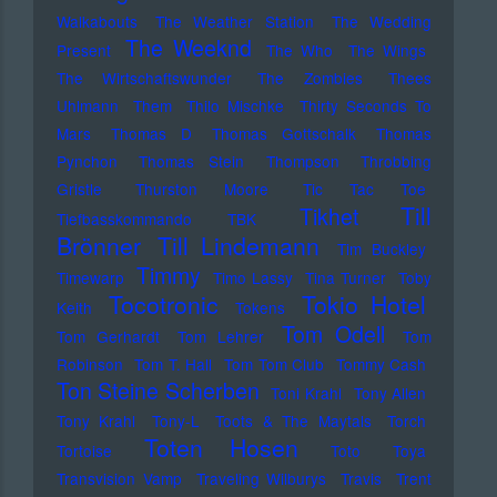
Walkabouts
The Weather Station
The Wedding
The Weeknd
Present
The Who
The Wings
The Wirtschaftswunder
The Zombies
Thees
Uhlmann
Them
Thilo Mischke
Thirty Seconds To
Mars
Thomas D
Thomas Gottschalk
Thomas
Pynchon
Thomas Stein
Thompson
Throbbing
Gristle
Thurston Moore
Tic Tac Toe
Till
Tikhet
Tiefbasskommando TBK
Brönner
Till Lindemann
Tim Buckley
Timmy
Timewarp
Timo Lassy
Tina Turner
Toby
Tocotronic
Tokio Hotel
Keith
Tokens
Tom Odell
Tom Gerhardt
Tom Lehrer
Tom
Robinson
Tom T. Hall
Tom Tom Club
Tommy Cash
Ton Steine Scherben
Toni Krahl
Tony Allen
Tony Krahl
Tony-L
Toots & The Maytals
Torch
Toten Hosen
Tortoise
Toto
Toya
Transvision Vamp
Traveling Wilburys
Travis
Trent