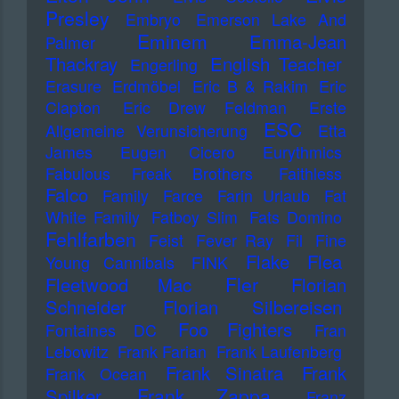
Presley
Embryo
Emerson Lake And
Eminem
Emma-Jean
Palmer
Thackray
English Teacher
Engerling
Erasure
Erdmöbel
Eric B & Rakim
Eric
Clapton
Eric Drew Feldman
Erste
ESC
Allgemeine Verunsicherung
Etta
James
Eugen Cicero
Eurythmics
Fabulous Freak Brothers
Faithless
Falco
Family
Farce
Farin Urlaub
Fat
White Family
Fatboy Slim
Fats Domino
Fehlfarben
Feist
Fever Ray
Fil
Fine
Flake
Flea
Young Cannibals
FINK
Fler
Fleetwood Mac
Florian
Schneider
Florian Silbereisen
Foo Fighters
Fontaines DC
Fran
Lebowitz
Frank Farian
Frank Laufenberg
Frank Sinatra
Frank
Frank Ocean
Frank Zappa
Spilker
Franz