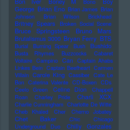
Bon Iver
Boney M
Boy
Bono
Brian Eno
George
Brian James
Brian
Johnson
Brian Wilson
Brickhead
Britney Spears
Broken Social Scene
Bruce Springsteen
Bruno Mars
Bryan Ferry
BTS
Brutalismus 3000
Bushido
Burial
Burning Spear
Bush
Busta Rhymes
Buzzcocks
Cabaret
Can
Voltaire
Campino
Captain Ahabs
Linkes Bein
Captain Beefheart
Carmen
Carole King
Villain
Cassiber
Cate Le
Bon
Caterina Valente
CD-Boxen
CDs
Celine Dion
Ceelo Green
Chappell
Charli XCX
Roan
Charley Pride
Charlie Cunningham
Charlotte De Witte
Cheb Khaled
Cher
Cherno Jobatey
Chet Baker
Chic
Chicago
Chilly Gonzales
Underground Duo