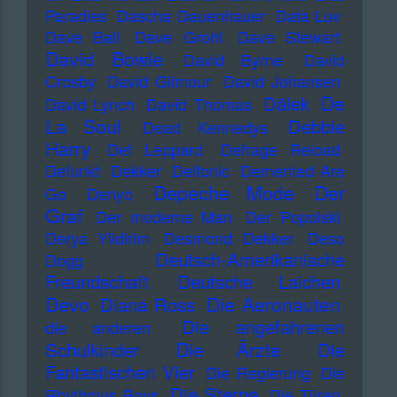
Paradies
Dascha Dauenhauer
Data Luv
Dave Ball
Dave Grohl
Dave Stewart
David Bowie
David Byrne
David
Crosby
David Gilmour
David Johansen
De
Dälek
David Lynch
David Thomas
La Soul
Debbie
Dead Kennedys
Harry
Def Leppard
Defrage Reload
Defunkt
Dekker
Delfonic
Demented Are
Depeche Mode
Der
Go
Denyo
Graf
Der moderne Man
Der Popolski
Derya Yildirim
Desmond Dekker
Deso
Deutsch-Amerikanische
Dogg
Freundschaft
Deutsche Laichen
Devo
Die Aeronauten
Diana Ross
Die angefahrenen
die anderen
Die Ärzte
Schulkinder
Die
Fantastischen Vier
Die Regierung
Die
Die Sterne
Rhythmus Boys
Die Türen