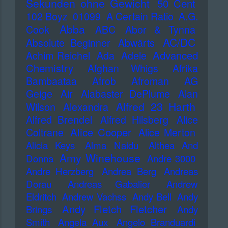
Sekunden ohne Gewicht
50 Cent
102 Boyz
01099
A Certain Ratio
A.G.
Abba
Cook
ABC
Abor & Tynna
AC/DC
Absolute Beginner
Abwärts
Advanced
Achim Reichel
Ada
Adele
Chemistry
Afghan Whigs
Afrika
Bambaataa
Afrob
Afroman
AG
Geige
Air
Alabaster DePlume
Alan
Alfred 23 Harth
Wilson
Alexandra
Alfred Brendel
Alfred Hilsberg
Alice
Alice Cooper
Coltrane
Alice Merton
Alicia Keys
Alma Naidu
Althea And
Amy Winehouse
Donna
Andre 3000
Andre Herzberg
Andrea Berg
Andreas
Dorau
Andreas Gabalier
Andrew
Eldritch
Andrew Vachss
Andy Bell
Andy
Andy Fletch Fletcher
Brings
Andy
Smith
Angela Aux
Angelo Branduardi