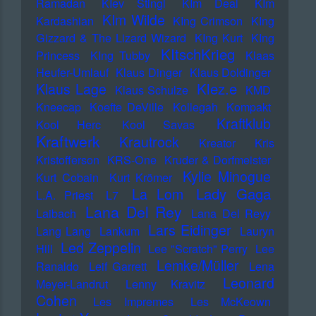
Ramadan
KIev Stingl
KIm Deal
KIm
KIm Wilde
Kardashian
KIng Crimson
KIng
Gizzard & The Lizard Wizard
KIng Kurt
KIng
KItschKrieg
Princess
KIng Tubby
Klaas
Heufer-Umlauf
Klaus Dinger
Klaus Doldinger
Klez.e
Klaus Lage
Klaus Schulze
KMD
Kneecap
Koefte DeVille
Kollegah
Kompakt
Kraftklub
Kool Herc
Kool Savas
Kraftwerk
Krautrock
Kreator
Kris
Kristofferson
KRS-One
Kruder & Dorfmeister
Kylie Minogue
Kurt Cobain
Kurt Krömer
Lady Gaga
La Lom
L.A. Priest
L7
Lana Del Rey
Laibach
Lana Del Reyy
Lars Eidinger
Lang Lang
Lankum
Lauryn
Led Zeppelin
Hill
Lee "Scratch" Perry
Lee
Lemke/Müller
Ranaldo
Leif Garrett
Lena
Leonard
Meyer-Landrut
Lenny Kravitz
Cohen
Les Impremes
Les McKeown