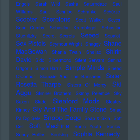
Engels
Sarah Wild
Sasha
Saturndaze
Saul
Williams
Sault
Schnipo Schranke
Schürze
Scorpions
Scooter
Scott Walker
Scycs
Sean Combs
Sebastian Krumbiegel
Sebastian
Seeed
Studnitzky
Secret Secrets
Sepalot
Sex Pistols
Shane
Seymour Wright
Shaggy
MacGowan
Shirin
Shania Twain
Shellac
David
Sido
Silbermond
Silent Servant
Simina
Simple Minds
Grigoriu
Simon Harris
Sinead
Sister
O'Connor
Siouxsie And The Banshees
Ski
Rosetta Tharpe
Sisters Of Mercy
Aggu
Skinner Brothers
Skinny Pelembe
Sky
Sleaford Mods
Saxon
Slade
Sleater-
Sly And The Family Stone
Kinney
Smag
Snoop Dogg
Pa Dig Selv
Soap & Skin
Soft
Soft Machine
Cell
Sonic Youth
Sonics
Sophia Kennedy
Sonny Rollins
Soolking