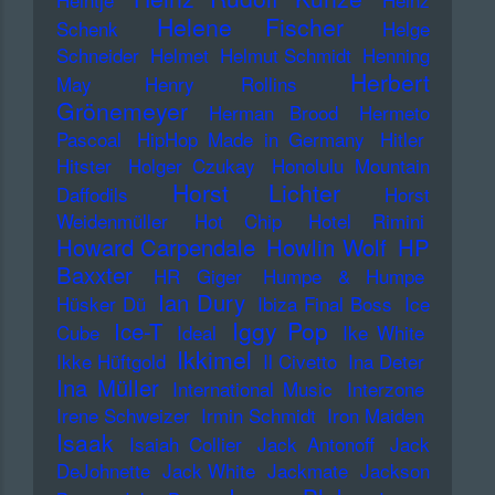
Helene Fischer
Schenk
Helge
Schneider
Helmet
Helmut Schmidt
Henning
Herbert
May
Henry Rollins
Grönemeyer
Herman Brood
Hermeto
Pascoal
HipHop Made in Germany
Hitler
Hitster
Holger Czukay
Honolulu Mountain
Horst Lichter
Daffodils
Horst
Weidenmüller
Hot Chip
Hotel Rimini
Howard Carpendale
Howlin Wolf
HP
Baxxter
HR Giger
Humpe & Humpe
Ian Dury
Hüsker Dü
Ibiza Final Boss
Ice
Iggy Pop
Ice-T
Cube
Ideal
Ike White
Ikkimel
Ikke Hüftgold
Il Civetto
Ina Deter
Ina Müller
International Music
Interzone
Irene Schweizer
Irmin Schmidt
Iron Maiden
Isaak
Isaiah Collier
Jack Antonoff
Jack
DeJohnette
Jack White
Jackmate
Jackson