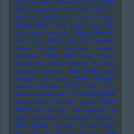
Spliff
South Park
Sparks
Spencer Davis Group
Sprints
Squarepusher
St. Vincent
Station 17
Status Quo
Stephan Sulke
Stephen Luscombe
Steve Albini
Steve Cropper
Steve Miller
Stevie Wonder
Steve Strange
Steven Tyler
Sting
Stieber Twins
Stock Aitken Waterman
Stooges
Stranglers
Stratocaster
Strawberry
Stray Cats
Switchblade
Sufjan Stevens
Sugarhill Gang
Suicidal Tendencies
Sun Diego
Suzi Quatro
Supertramp
Supremes
Sven
Sven Wunder
Marquardt
Sven Tasnadi
Sven-Ake Johansson
SXSW
T-Pain
T.Rex
Talking Heads
Tahnee
Talay Riley
Talk Talk
Taylor
Tangerine Dream
Tanner Adell
Tarwater
Swift
Tears For Fears
Techno-Wikinger
Ted
Herold
Teho Teardo
Ten Years After
Terranova
Terry Callier
Terry Hall
The Alan Parsons
The
Project
The Arcs
The Avicii
The B-52s