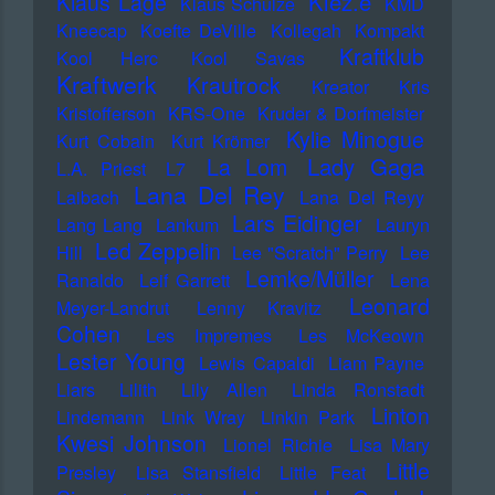
Klez.e
Klaus Lage
Klaus Schulze
KMD
Kneecap
Koefte DeVille
Kollegah
Kompakt
Kraftklub
Kool Herc
Kool Savas
Kraftwerk
Krautrock
Kreator
Kris
Kristofferson
KRS-One
Kruder & Dorfmeister
Kylie Minogue
Kurt Cobain
Kurt Krömer
Lady Gaga
La Lom
L.A. Priest
L7
Lana Del Rey
Laibach
Lana Del Reyy
Lars Eidinger
Lang Lang
Lankum
Lauryn
Led Zeppelin
Hill
Lee "Scratch" Perry
Lee
Lemke/Müller
Ranaldo
Leif Garrett
Lena
Leonard
Meyer-Landrut
Lenny Kravitz
Cohen
Les Impremes
Les McKeown
Lester Young
Lewis Capaldi
Liam Payne
Liars
Lilith
Lily Allen
Linda Ronstadt
Linton
Lindemann
Link Wray
Linkin Park
Kwesi Johnson
Lionel Richie
Lisa Mary
Little
Presley
Lisa Stansfield
Little Feat