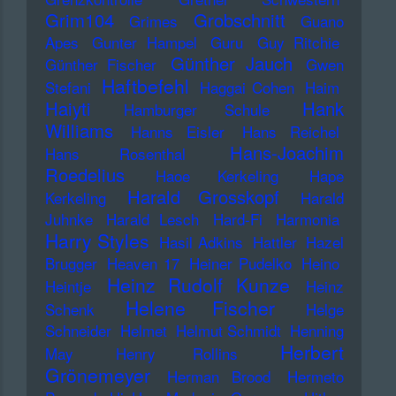
Grim104
Grobschnitt
Grimes
Guano
Apes
Gunter Hampel
Guru
Guy Ritchie
Günther Jauch
Günther Fischer
Gwen
Haftbefehl
Stefani
Haggai Cohen
Haim
Haiyti
Hank
Hamburger Schule
Williams
Hanns Eisler
Hans Reichel
Hans-Joachim
Hans Rosenthal
Roedelius
Haoe Kerkeling
Hape
Harald Grosskopf
Kerkeling
Harald
Juhnke
Harald Lesch
Hard-Fi
Harmonia
Harry Styles
Hasil Adkins
Hattler
Hazel
Brugger
Heaven 17
Heiner Pudelko
Heino
Heinz Rudolf Kunze
Heintje
Heinz
Helene Fischer
Schenk
Helge
Schneider
Helmet
Helmut Schmidt
Henning
Herbert
May
Henry Rollins
Grönemeyer
Herman Brood
Hermeto