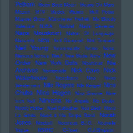
Pelham
Motor Boys Motor
Mouse On Mars
Mozart
MTV
Muddy Waters
Muff Potter
Muppet Show
Münchener Freiheit
My Bloody
Valentine
N.W.A.
Naddel
Nadin Deventer
Nana Mouskouri
Nation Of Language
Nazareth
NDW
Neil Diamond
Neil Tennant
Neil Young
Nekromantix
Nemo
Nena
New
Nervous Norvus
Neu!
New Model Army
Order
New York Dolls
Nia
Newcleus
Nick
Archives
Nick Cave
Nichtseattle
Waterhouse
Nickelback
Nico
Nikko
Nile Rogers
Nina
Weidemann
Nils Keppel
Nina Hagen
Chuba
Nina Simone
Nine
Nirvana
Inch Nail
No Angels
No Doubt
Noddy Holder
Noel Gallagher
Noir Désir
Nono
Norah
La Grinta
Noori & His Dorpa Band
Jones
Notdurft
Notorious B.I.G.
Nouvelle
Vague
NSYNC
O-Town
O.J.Simpson