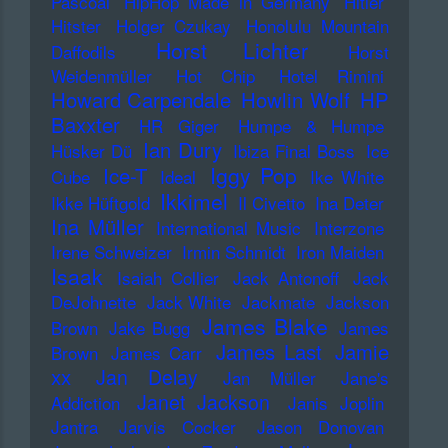
Pascoal
HipHop Made in Germany
Hitler
Hitster
Holger Czukay
Honolulu Mountain
Horst Lichter
Daffodils
Horst
Weidenmüller
Hot Chip
Hotel Rimini
Howard Carpendale
Howlin Wolf
HP
Baxxter
HR Giger
Humpe & Humpe
Ian Dury
Hüsker Dü
Ibiza Final Boss
Ice
Iggy Pop
Ice-T
Cube
Ideal
Ike White
Ikkimel
Ikke Hüftgold
Il Civetto
Ina Deter
Ina Müller
International Music
Interzone
Irene Schweizer
Irmin Schmidt
Iron Maiden
Isaak
Isaiah Collier
Jack Antonoff
Jack
DeJohnette
Jack White
Jackmate
Jackson
James Blake
Brown
Jake Bugg
James
James Last
Jamie
Brown
James Carr
xx
Jan Delay
Jan Müller
Jane's
Janet Jackson
Addiction
Janis Joplin
Jantra
Jarvis Cocker
Jason Donovan