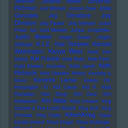
Jonathan
Jeremiah
Jonathan Meese
Richman
Jose
Joni Mitchell
Jonzun Crew
Joy
Gonzales
Joy Denalane
Division
Jörg Fauser
Jörg Stempel
Judas
Priest
Juli
Julia Meladin
Jumpa
Jungstötter
Justin Bieber
Jürgen Drews
Jürgen
K.I.Z.
Kae Tempest
Kamasi
Zeltinger
Kanye West
Washington
Karat
Karl
Kat Frankie
Bartos
Kate Bush
Kate Perry
Keith
Katja Ebstein
Kavinsky
Keith Jarrett
Richards
Kele Okereke
Kelela
Kemistry &
Kendrick Lamar
Storm
Kerstin Ott
Khruangbin
KI
KId Creole
KId P.
KIda
Ramadan
KIev Stingl
KIm Deal
KIm
KIm Wilde
Kardashian
KIng Crimson
KIng
Gizzard & The Lizard Wizard
KIng Kurt
KIng
KItschKrieg
Princess
KIng Tubby
Klaas
Heufer-Umlauf
Klaus Dinger
Klaus Doldinger