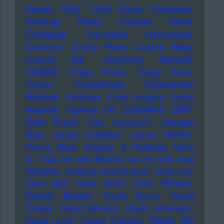
City
Waves
Clive Davis
Coachella
Cockney Rebel
Cocteau Twins
Coldplay
Comedian Harmonists
Common
Conny Plank
Cosmic Baby
Courtney Barnett
Cosmic Ear
CRASS
Crazy Horse
Crazy Town
Creedence Clearwater
Cream
Revival
Crutches
Curd Jürgens
Curtis
DAF
Mayfield
Cypress Hill
D3SM6ND
Daft Punk
Danger
Dan Auerbach
Dan
Daniel Küblböck
Daniel Richter
Danny Mark
Dapayk & Padberg
Dario
G.
Das mit den Blumen tut mir leid
Das
Paradies
Dascha Dauenhauer
Data Luv
Dave Ball
Dave Grohl
Dave Stewart
David Bowie
David Byrne
David
Crosby
David Gilmour
David Johansen
De
Dälek
David Lynch
David Thomas