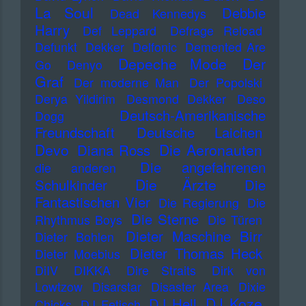
La Soul
Debbie
Dead Kennedys
Harry
Def Leppard
Defrage Reload
Defunkt
Dekker
Delfonic
Demented Are
Depeche Mode
Der
Go
Denyo
Graf
Der moderne Man
Der Popolski
Derya Yildirim
Desmond Dekker
Deso
Deutsch-Amerikanische
Dogg
Freundschaft
Deutsche Laichen
Devo
Die Aeronauten
Diana Ross
Die angefahrenen
die anderen
Die Ärzte
Schulkinder
Die
Fantastischen Vier
Die Regierung
Die
Die Sterne
Rhythmus Boys
Die Türen
Dieter Maschine Birr
Dieter Bohlen
Dieter Thomas Heck
Dieter Moebius
DiIV
DIKKA
Dire Straits
Dirk von
Lowtzow
Disarstar
Disaster Area
Dixie
DJ Koze
DJ Hell
Chicks
DJ Fetisch