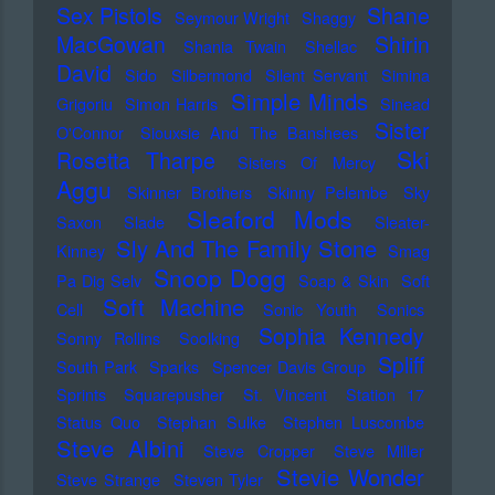
Sex Pistols
Shane
Seymour Wright
Shaggy
MacGowan
Shirin
Shania Twain
Shellac
David
Sido
Silbermond
Silent Servant
Simina
Simple Minds
Grigoriu
Simon Harris
Sinead
Sister
O'Connor
Siouxsie And The Banshees
Ski
Rosetta Tharpe
Sisters Of Mercy
Aggu
Skinner Brothers
Skinny Pelembe
Sky
Sleaford Mods
Saxon
Slade
Sleater-
Sly And The Family Stone
Kinney
Smag
Snoop Dogg
Pa Dig Selv
Soap & Skin
Soft
Soft Machine
Cell
Sonic Youth
Sonics
Sophia Kennedy
Sonny Rollins
Soolking
Spliff
South Park
Sparks
Spencer Davis Group
Sprints
Squarepusher
St. Vincent
Station 17
Status Quo
Stephan Sulke
Stephen Luscombe
Steve Albini
Steve Cropper
Steve Miller
Stevie Wonder
Steve Strange
Steven Tyler