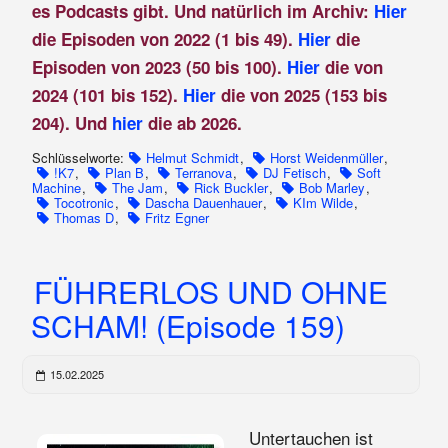
es Podcasts gibt. Und natürlich im Archiv:
Hier
die Episoden von 2022 (1 bis 49).
Hier
die
Episoden von 2023 (50 bis 100).
Hier
die von
2024 (101 bis 152).
Hier
die von 2025 (153 bis
204). Und
hier
die ab 2026.
Schlüsselworte:
Helmut Schmidt
,
Horst Weidenmüller
,
!K7
,
Plan B
,
Terranova
,
DJ Fetisch
,
Soft
Machine
,
The Jam
,
Rick Buckler
,
Bob Marley
,
Tocotronic
,
Dascha Dauenhauer
,
KIm Wilde
,
Thomas D
,
Fritz Egner
FÜHRERLOS UND OHNE
SCHAM! (Episode 159)
15.02.2025
Untertauchen ist