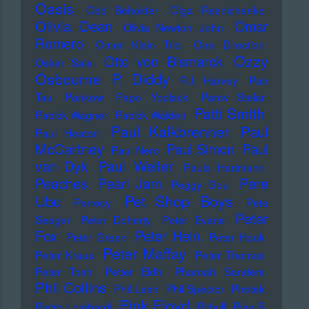
Oasis
Odd Beholder
Olga Reznichenko
Olivia Dean
Omar
Olivia Newton John
Romero
Omer Klein Trio
One Direction
Ozzy
Otto von Bismarck
Oskar Sala
Osbourne
P. Diddy
P.J. Harvey
Pan
Tau
Pankow
Papo Yoplack
Parov Stelar
Patti Smith
Patrick Wagner
Patrick Walden
Paul Kalkbrenner
Paul
Paul Heaton
McCartney
Paul Simon
Paul
Paul Nero
Paul Weller
van Dyk
Paula Hartmann
Pere
Peaches
Pearl Jam
Peggy Gou
Pet Shop Boys
Ubu
Perrecy
Pete
Peter
Seeger
Peter Doherty
Peter Evans
Fox
Peter Hein
Peter Green
Peter Hook
Peter Maffay
Peter Kraus
Peter Thomas
Peter Tosh
Petter Eldh
Pharoah Sanders
Phil Collins
Phil Lesh
Phil Spector
Photek
Pink Floyd
Pietro Lombardi
Pitbull
Plan B