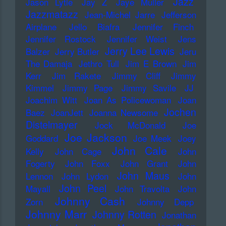
Jazz
Jason Lytle
Jay Z
Jaye Muller
Jazzmatazz
Jean-Michel Jarre
Jefferson
Airplane
Jello Biafra
Jennifer Finch
Jennifer Rostock
Jennifer Weist
Jens
Jerry Lee Lewis
Balzer
Jerry Butler
Jeru
The Damaja
Jethro Tull
Jim E Brown
Jim
Kerr
Jim Rakete
Jimmy Cliff
Jimmy
Kimmel
Jimmy Page
Jimmy Savile
JJ
Joachim Witt
Joan As Policewoman
Joan
Jochen
Baez
JoanJett
Joanna Newsome
Distelmayer
Jock McDonald
Joe
Joe Jackson
Goddard
Joe Meek
Joey
John Cale
Kelly
John Cage
John
Fogerty
John Foxx
John Grant
John
John Maus
Lennon
John Lydon
John
John Peel
Mayall
John Travolta
John
Johnny Cash
Zorn
Johnny Depp
Johnny Marr
Johnny Rotten
Jonathan