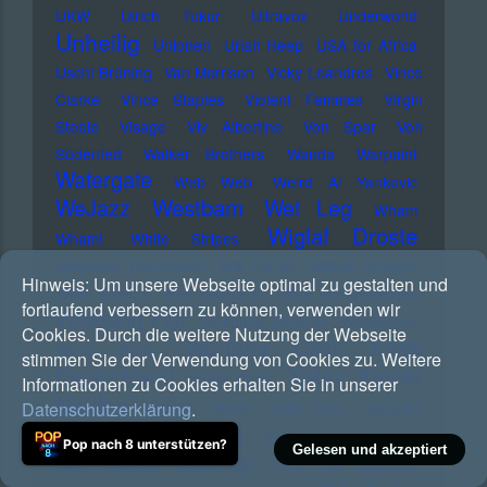
UKW
Ulrich Tukur
Ultravox
Underworld
Unheilig
Unionen
Uriah Heep
USA for Africa
Uschi Brüning
Van Morrison
Vicky Leandros
Vince
Clarke
Vince Staples
Violent Femmes
Virgin
Steele
Visage
Viv Albertine
Von Spar
Von
Südenfed
Walker Brothers
Wanda
Warpaint
Watergate
Web Web
Weird Al Yankovic
Westbam
WeJazz
Wet Leg
Wham
Wiglaf Droste
Wham!
White Stripes
Wildecker Herzbuben
Will Ferrell
William Shatner
Hinweis:
Um unsere Webseite optimal zu gestalten und
Willie Nelson
Wolf Biermann
Wolf Wondratschek
fortlaufend verbessern zu können, verwenden wir
Wolfgang Flür
Wolfgang Zechner
Woodstock
Cookies. Durch die weitere Nutzung der Webseite
Wu-Tang Clan
X-Mal
World Party
stimmen Sie der Verwendung von Cookies zu. Weitere
Xatar
Xavier
Deutschland
X-Ray Spex
Informationen zu Cookies erhalten Sie in unserer
Naidoo
Datenschutzerklärung
.
Yassin
Yeule
Yoko Ono
Yousuke
Yungblud
Yukimatsu
Yves Tumor
Z-Pain
Pop nach 8 unterstützen?
Gelesen und akzeptiert
Zah1de
Zach Condon
Zaho De Sagazan