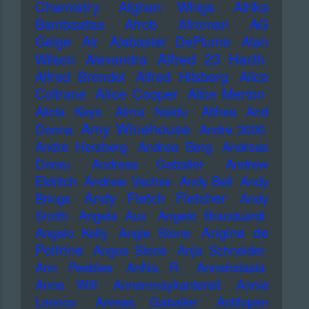
Chemistry
Afghan Whigs
Afrika
Bambaataa
Afrob
Afroman
AG
Geige
Air
Alabaster DePlume
Alan
Alfred 23 Harth
Wilson
Alexandra
Alfred Brendel
Alfred Hilsberg
Alice
Alice Cooper
Coltrane
Alice Merton
Alicia Keys
Alma Naidu
Althea And
Amy Winehouse
Donna
Andre 3000
Andre Herzberg
Andrea Berg
Andreas
Dorau
Andreas Gabalier
Andrew
Eldritch
Andrew Vachss
Andy Bell
Andy
Andy Fletch Fletcher
Brings
Andy
Smith
Angela Aux
Angelo Branduardi
Angine de
Angelo Kelly
Angie Stone
Poitrine
Angus Stone
Anja Schneider
Ann Peebles
AnNa R.
Annahstasia
Anne Will
Annenmaykantereit
Annie
Lennox
Anreas Gabalier
Antilopen