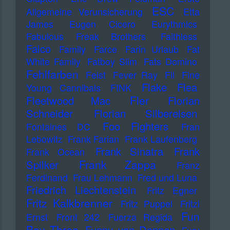
ESC
Allgemeine Verunsicherung
Etta
James
Eugen Cicero
Eurythmics
Fabulous Freak Brothers
Faithless
Falco
Family
Farce
Farin Urlaub
Fat
White Family
Fatboy Slim
Fats Domino
Fehlfarben
Feist
Fever Ray
Fil
Fine
Flake
Flea
Young Cannibals
FINK
Fler
Fleetwood Mac
Florian
Schneider
Florian Silbereisen
Foo Fighters
Fontaines DC
Fran
Lebowitz
Frank Farian
Frank Laufenberg
Frank Sinatra
Frank
Frank Ocean
Frank Zappa
Spilker
Franz
Ferdinand
Frau Lehmann
Fred und Luna
Friedrich Liechtenstein
Fritz Egner
Fritz Kalkbrenner
Fritz Puppel
Fritzi
Fun
Ernst
Front 242
Fuerza Regida
Boy Three
Funny van Dannen