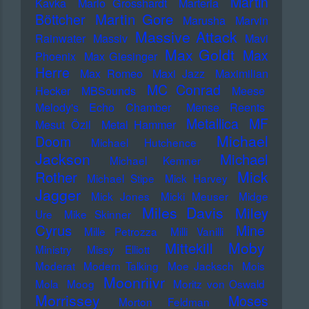
Martin
Kavka
Marlo Grosshardt
Marteria
Martin Gore
Böttcher
Marusha
Marvin
Massive Attack
Rainwater
Massiv
Mavi
Max Goldt
Max
Phoenix
Max Giesinger
Herre
Max Romeo
Maxi Jazz
Maximilian
MC Conrad
Hecker
MBSounds
Meese
Melody's Echo Chamber
Mense Reents
Metallica
MF
Mesut Özil
Metal Hammer
Michael
Doom
Michael Hutchence
Jackson
Michael
Michael Kemner
Mick
Rother
Michael Stipe
Mick Harvey
Jagger
Mick Jones
Micki Meuser
Midge
Miles Davis
Miley
Ure
Mike Skinner
Cyrus
Mine
Mille Petrozza
Milli Vanilli
Moby
Mittekill
Ministry
Missy Elliott
Moderat
Modern Talking
Moe Jacksch
Mois
Moonriivr
Mola
Moog
Moritz von Oswald
Morrissey
Moses
Morton Feldman