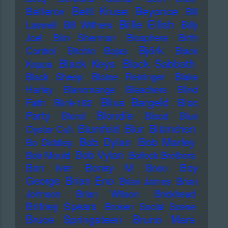
Betti Kruse
Beyonce
Betterov
Bill
Billie Eilish
Laswell
Bill Withers
Billy
Joel
Bim Sherman
Biosphere
Birth
Björk
Control
Bitchin Bajas
Black
Black Keys
Black Sabbath
Kappa
Black Sheep
Blaine Reininger
Blake
Harley
Blancmange
Bleachers
Blind
Blixa Bargeld
Bloc
Faith
Blink-182
Blondie
Party
Blond
Blood
Blue
Blur
Blumfeld
Blümchen
Oyster Cult
Bob Dylan
Bob Marley
Bo Diddley
Bob Vylan
Bob Mould
Bollock Brothers
Bon Iver
Boney M
Boy
Bono
Brian Eno
George
Brian James
Brian
Johnson
Brian Wilson
Brickhead
Britney Spears
Broken Social Scene
Bruce Springsteen
Bruno Mars