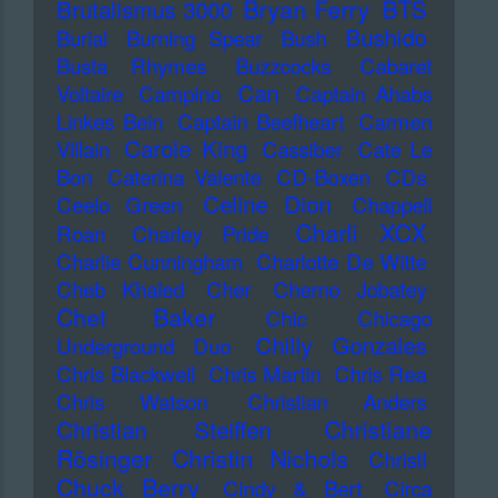
Bryan Ferry
BTS
Brutalismus 3000
Bushido
Burial
Burning Spear
Bush
Busta Rhymes
Buzzcocks
Cabaret
Can
Voltaire
Campino
Captain Ahabs
Linkes Bein
Captain Beefheart
Carmen
Carole King
Villain
Cassiber
Cate Le
Bon
Caterina Valente
CD-Boxen
CDs
Celine Dion
Ceelo Green
Chappell
Charli XCX
Roan
Charley Pride
Charlie Cunningham
Charlotte De Witte
Cheb Khaled
Cher
Cherno Jobatey
Chet Baker
Chic
Chicago
Chilly Gonzales
Underground Duo
Chris Blackwell
Chris Martin
Chris Rea
Chris Watson
Christian Anders
Christiane
Christian Steiffen
Rösinger
Christin Nichols
Christl
Chuck Berry
Cindy & Bert
Circa