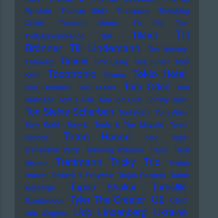
Pynchon
Thomas Stein
Thompson
Throbbing
Gristle
Thurston Moore
Tic Tac Toe
Till
Tikhet
Tiefbasskommando TBK
Brönner
Till Lindemann
Tim Buckley
Timmy
Timewarp
Timo Lassy
Tina Turner
Toby
Tocotronic
Tokio Hotel
Keith
Tokens
Tom Odell
Tom Gerhardt
Tom Lehrer
Tom
Robinson
Tom T. Hall
Tom Tom Club
Tommy Cash
Ton Steine Scherben
Toni Krahl
Tony Allen
Tony Krahl
Tony-L
Toots & The Maytals
Torch
Toten Hosen
Tortoise
Toto
Toya
Transvision Vamp
Traveling Wilburys
Travis
Trent
Trettmann
Trio
Tricky
Reznor
Tristan
Brusch
Tristwch Y Fenywod
Trojan Records
Tunde
Tupac Shakur
Turnstile
Adebimpe
U2
Tyler The Creator
Tuxedomoon
UB40
Udo Lindenberg
Ukraine
Udo Jürgens