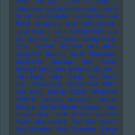
LL Cool J
Simz
Lizzo
Little Walter
Lollapalooza
Look Mum No Computer
Lord of
Lou
the Lost
Lou Donaldson
Lou Pearlman
Reed
Loudermilk
Louis Moholo-Moholo
Loveparade
Louvin Brothers
Love
Low
Life Rich Kids
LTJ Bukem
Ludwig Hirsch
Lyca
Lynyrd Skynyrd
Mac Miller
Madness
Macklemore
Mad Sin
Madlib
Madonna
Madsen
Main Source
Makaya McCraven
Malcolm McLaren
Malik Harris
Malva
Mambo Kurt
Mamie
Mani
Perry
Manfred Krug
Manfred Mann
Mariah Carey
Marianne
Marc Bolan
Faithfull
Marianne Rosenberg
Marilyn
Marius Müller-Westernhagen
Mark
Benecke
Mark E Smith
Mark Ernestus
Mark
Forster
Mark Knopfler
Mark Oliver Everett
Mark Saunders
Mark Zuckerberg
Markus