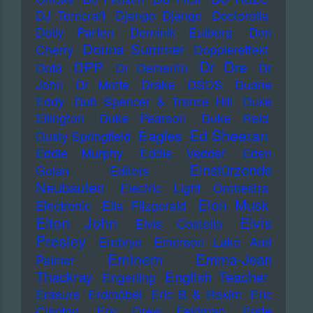
DJ Tomcraft
Django Django
Doctorella
Dolly Parton
Dominik Eulberg
Don
Donna Summer
Cherry
Dopplereffekt
Dr Dre
DPP
Dota
Dr Demento
Dr
John
Dr Motte
Drake
DSDS
Duane
Eddy
Dub Spencer & Trance Hill
Duke
Ellington
Duke Pearson
Duke Reid
Ed Sheeran
Eagles
Dusty Springfield
Eddie Murphy
Eddie Vedder
Eden
Einstürzende
Golan
Editors
Neubauten
Electric Light Orchestra
Elon Musk
Electronic
Ella Fitzgerald
Elton John
Elvis
Elvis Costello
Presley
Embryo
Emerson Lake And
Eminem
Emma-Jean
Palmer
Thackray
English Teacher
Engerling
Erasure
Erdmöbel
Eric B & Rakim
Eric
Clapton
Eric Drew Feldman
Erste