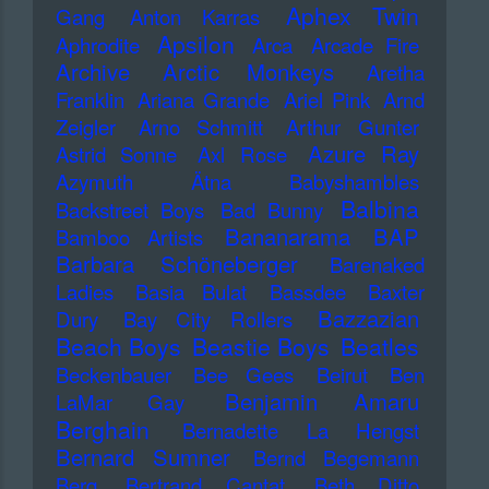
Aphex Twin
Gang
Anton Karras
Apsilon
Aphrodite
Arca
Arcade Fire
Archive
Arctic Monkeys
Aretha
Franklin
Ariana Grande
Ariel Pink
Arnd
Zeigler
Arno Schmitt
Arthur Gunter
Azure Ray
Astrid Sonne
Axl Rose
Azymuth
Ätna
Babyshambles
Balbina
Backstreet Boys
Bad Bunny
Bananarama
BAP
Bamboo Artists
Barbara Schöneberger
Barenaked
Ladies
Basia Bulat
Bassdee
Baxter
Bazzazian
Dury
Bay City Rollers
Beach Boys
Beastie Boys
Beatles
Beckenbauer
Bee Gees
Beirut
Ben
Benjamin Amaru
LaMar Gay
Berghain
Bernadette La Hengst
Bernard Sumner
Bernd Begemann
Berq
Bertrand Cantat
Beth Ditto