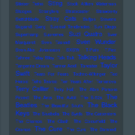
Sting
Stieber Twins
Stock Aitken Waterman
Stooges
Stranglers
Stratocaster
Strawberry
Stray Cats
Switchblade
Sufjan Stevens
Sugarhill Gang
Suicidal Tendencies
Sun Diego
Suzi Quatro
Supertramp
Supremes
Sven
Sven Wunder
Marquardt
Sven Tasnadi
Sven-Ake Johansson
SXSW
T-Pain
T.Rex
Talking Heads
Tahnee
Talay Riley
Talk Talk
Taylor
Tangerine Dream
Tanner Adell
Tarwater
Swift
Tears For Fears
Techno-Wikinger
Ted
Herold
Teho Teardo
Ten Years After
Terranova
Terry Callier
Terry Hall
The Alan Parsons
The
Project
The Arcs
The Avicii
The B-52s
Beatles
The Black
The Beautiful South
Keys
The Bluebells
The Byrds
The Carpenters
The Champs
The Clash
The Colourfield
The
The Cure
Cramps
The Curs
The Damned