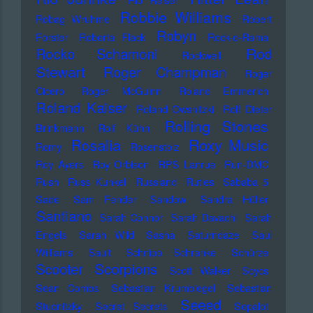
Robbie Williams
Robag Wruhme
Robert
Robyn
Forster
Roberta Flack
Rock-o-Rama
Rod
Rocko Schamoni
Rockwell
Stewart
Roger Champman
Roger
Cicero
Roger McGuinn
Roland Emmerich
Roland Kaiser
Roland Owsnitzki
Rolf Dieter
Rolling Stones
Brinkmann
Rolf Kühn
Rosalia
Roxy Music
Romy
Rosenstolz
Roy Ayers
Roy Orbison
RPS Lanrue
Run-DMC
Rush
Russ Kunkel
Russland
Rutles
Sababa 5
Sade
Sam Fender
Sandow
Sandra Hüller
Santiano
Sarah Connor
Sarah Davachi
Sarah
Engels
Sarah Wild
Sasha
Saturndaze
Saul
Williams
Sault
Schnipo Schranke
Schürze
Scorpions
Scooter
Scott Walker
Scycs
Sean Combs
Sebastian Krumbiegel
Sebastian
Seeed
Studnitzky
Secret Secrets
Sepalot