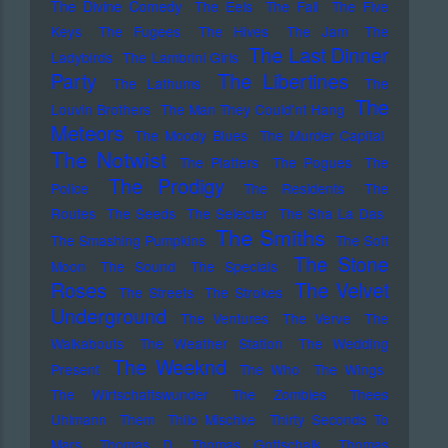
The Divine Comedy
The Eels
The Fall
The Five
Keys
The Fugees
The Hives
The Jam
The
The Last Dinner
Ladybirds
The Lambrini Girls
Party
The Libertines
The Lathums
The
The
Louvin Brothers
The Man They Could'nt Hang
Meteors
The Moody Blues
The Murder Capital
The Notwist
The Platters
The Pogues
The
The Prodigy
Police
The Residents
The
Routes
The Seeds
The Selecter
The Sha La Das
The Smiths
The Smashing Pumpkins
The Soft
The Stone
Moon
The Sound
The Specials
Roses
The Velvet
The Streets
The Strokes
Underground
The Ventures
The Verve
The
Walkabouts
The Weather Station
The Wedding
The Weeknd
Present
The Who
The Wings
The Wirtschaftswunder
The Zombies
Thees
Uhlmann
Them
Thilo Mischke
Thirty Seconds To
Mars
Thomas D
Thomas Gottschalk
Thomas