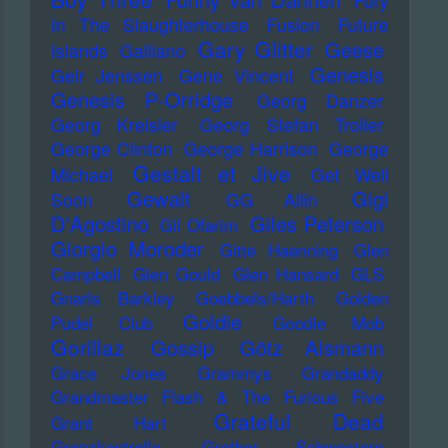
Fury
In The Slaughterhouse
Fusion
Future
Gary Glitter
Geese
Islands
Galliano
Genesis
Geir Jenssen
Gene Vincent
Genesis P-Orridge
Georg Danzer
Georg Kreisler
Georg Stefan Troller
George Clinton
George Harrison
George
Gestalt et Jive
Michael
Get Well
Gewalt
Gigi
Soon
GG Allin
D'Agostino
Giles Peterson
Gil Ofarim
Giorgio Moroder
Gitte Haenning
Glen
Campbell
Glen Gould
Glen Hansard
GLS
Gnarls Barkley
Goebbels/Harth
Golden
Goldie
Pudel Club
Goodie Mob
Gorillaz
Gossip
Götz Alsmann
Grace Jones
Grammys
Grandaddy
Grandmaster Flash & The Furious Five
Grateful Dead
Grant Hart
Grenzkontrolle
Grether Schwestern