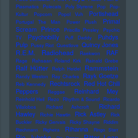
Plasmatics
Polecats
Poly Styrene
Pop
Pop-
Portishead
Kultur
Popcorn
Popol Vuh
Primal
Portugal The Man
Power Plush
Prince
Scream
Priscilla Presley
Psychic
Psychobilly
Puhdys
TV
Puff Daddy
Pulp
Quincy Jones
Pussy Riot
Questlove
Radiohead
R.E.M.
RAF
Raekwon
Rage
Rahsaan Roland Kirk
Rainald Grebe
Ralf Hütter
Rammstein
Ralph Heidel
Rayk Goetze
Randy Weston
Ray Charles
Rechtsrock
Red Hot Chili
Reb Kennedy
Peppers
Reinhard Mey
Reggae
Reinhold Heil
Rezo
Rhythm & Sound
Ricardo
Richard
Villalobos
Richard Ashcroft
Hawley
Rick Astley
Richie Hawtin
Rick
Buckler
Ricky Gervais
Ricky Shayne
Riddim
Rihanna
Riechmann
Righeira
Ringo Starr
Rio Juhnke
Ritter Lean
Rio Reiser