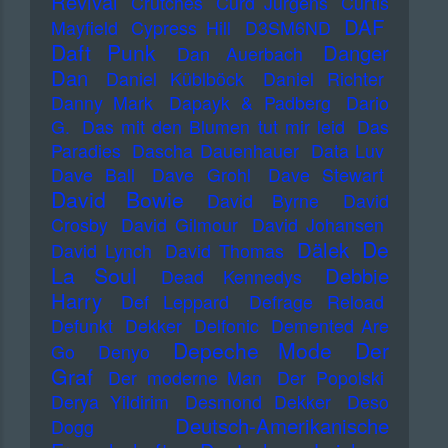
Revival
Crutches
Curd Jürgens
Curtis
DAF
Mayfield
Cypress Hill
D3SM6ND
Daft Punk
Danger
Dan Auerbach
Dan
Daniel Küblböck
Daniel Richter
Danny Mark
Dapayk & Padberg
Dario
G.
Das mit den Blumen tut mir leid
Das
Paradies
Dascha Dauenhauer
Data Luv
Dave Ball
Dave Grohl
Dave Stewart
David Bowie
David Byrne
David
Crosby
David Gilmour
David Johansen
De
Dälek
David Lynch
David Thomas
La Soul
Debbie
Dead Kennedys
Harry
Def Leppard
Defrage Reload
Defunkt
Dekker
Delfonic
Demented Are
Depeche Mode
Der
Go
Denyo
Graf
Der moderne Man
Der Popolski
Derya Yildirim
Desmond Dekker
Deso
Deutsch-Amerikanische
Dogg