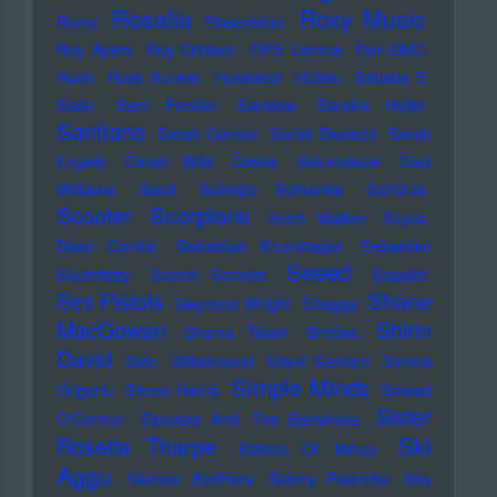
Rosalia
Roxy Music
Romy
Rosenstolz
Roy Ayers
Roy Orbison
RPS Lanrue
Run-DMC
Rush
Russ Kunkel
Russland
Rutles
Sababa 5
Sade
Sam Fender
Sandow
Sandra Hüller
Santiano
Sarah Connor
Sarah Davachi
Sarah
Engels
Sarah Wild
Sasha
Saturndaze
Saul
Williams
Sault
Schnipo Schranke
Schürze
Scorpions
Scooter
Scott Walker
Scycs
Sean Combs
Sebastian Krumbiegel
Sebastian
Seeed
Studnitzky
Secret Secrets
Sepalot
Sex Pistols
Shane
Seymour Wright
Shaggy
MacGowan
Shirin
Shania Twain
Shellac
David
Sido
Silbermond
Silent Servant
Simina
Simple Minds
Grigoriu
Simon Harris
Sinead
Sister
O'Connor
Siouxsie And The Banshees
Ski
Rosetta Tharpe
Sisters Of Mercy
Aggu
Skinner Brothers
Skinny Pelembe
Sky