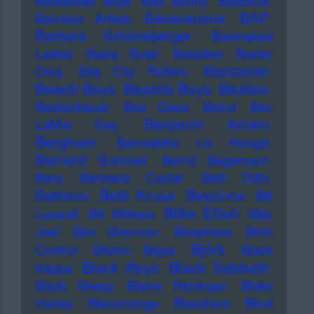
Balbina
Backstreet Boys
Bad Bunny
Bananarama
BAP
Bamboo Artists
Barbara Schöneberger
Barenaked
Ladies
Basia Bulat
Bassdee
Baxter
Bazzazian
Dury
Bay City Rollers
Beach Boys
Beastie Boys
Beatles
Beckenbauer
Bee Gees
Beirut
Ben
Benjamin Amaru
LaMar Gay
Berghain
Bernadette La Hengst
Bernard Sumner
Bernd Begemann
Berq
Bertrand Cantat
Beth Ditto
Betti Kruse
Beyonce
Betterov
Bill
Billie Eilish
Laswell
Bill Withers
Billy
Joel
Bim Sherman
Biosphere
Birth
Björk
Control
Bitchin Bajas
Black
Black Keys
Black Sabbath
Kappa
Black Sheep
Blaine Reininger
Blake
Harley
Blancmange
Bleachers
Blind