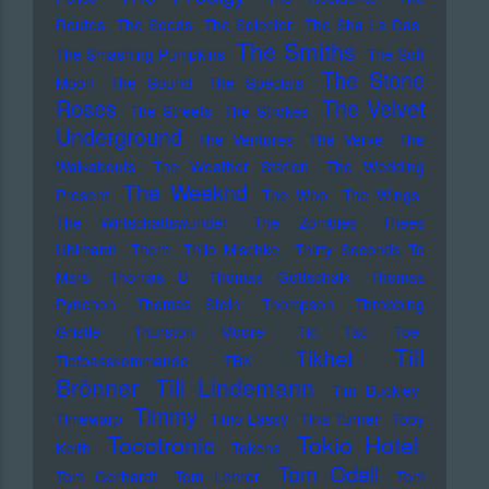
Routes
The Seeds
The Selecter
The Sha La Das
The Smiths
The Smashing Pumpkins
The Soft
The Stone
Moon
The Sound
The Specials
Roses
The Velvet
The Streets
The Strokes
Underground
The Ventures
The Verve
The
Walkabouts
The Weather Station
The Wedding
The Weeknd
Present
The Who
The Wings
The Wirtschaftswunder
The Zombies
Thees
Uhlmann
Them
Thilo Mischke
Thirty Seconds To
Mars
Thomas D
Thomas Gottschalk
Thomas
Pynchon
Thomas Stein
Thompson
Throbbing
Gristle
Thurston Moore
Tic Tac Toe
Till
Tikhet
Tiefbasskommando TBK
Brönner
Till Lindemann
Tim Buckley
Timmy
Timewarp
Timo Lassy
Tina Turner
Toby
Tocotronic
Tokio Hotel
Keith
Tokens
Tom Odell
Tom Gerhardt
Tom Lehrer
Tom