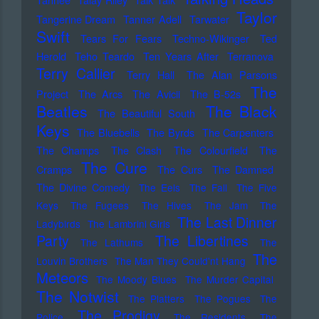
Taylor
Tangerine Dream
Tanner Adell
Tarwater
Swift
Tears For Fears
Techno-Wikinger
Ted
Herold
Teho Teardo
Ten Years After
Terranova
Terry Callier
Terry Hall
The Alan Parsons
The
Project
The Arcs
The Avicii
The B-52s
Beatles
The Black
The Beautiful South
Keys
The Bluebells
The Byrds
The Carpenters
The Champs
The Clash
The Colourfield
The
The Cure
Cramps
The Curs
The Damned
The Divine Comedy
The Eels
The Fall
The Five
Keys
The Fugees
The Hives
The Jam
The
The Last Dinner
Ladybirds
The Lambrini Girls
Party
The Libertines
The Lathums
The
The
Louvin Brothers
The Man They Could'nt Hang
Meteors
The Moody Blues
The Murder Capital
The Notwist
The Platters
The Pogues
The
The Prodigy
Police
The Residents
The