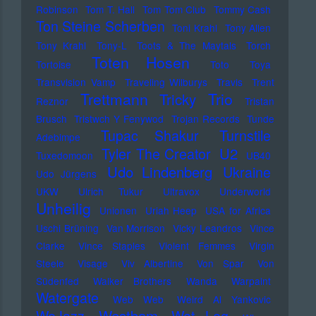
Robinson
Tom T. Hall
Tom Tom Club
Tommy Cash
Ton Steine Scherben
Toni Krahl
Tony Allen
Tony Krahl
Tony-L
Toots & The Maytals
Torch
Toten Hosen
Tortoise
Toto
Toya
Transvision Vamp
Traveling Wilburys
Travis
Trent
Trettmann
Trio
Tricky
Reznor
Tristan
Brusch
Tristwch Y Fenywod
Trojan Records
Tunde
Tupac Shakur
Turnstile
Adebimpe
U2
Tyler The Creator
Tuxedomoon
UB40
Udo Lindenberg
Ukraine
Udo Jürgens
UKW
Ulrich Tukur
Ultravox
Underworld
Unheilig
Unionen
Uriah Heep
USA for Africa
Uschi Brüning
Van Morrison
Vicky Leandros
Vince
Clarke
Vince Staples
Violent Femmes
Virgin
Steele
Visage
Viv Albertine
Von Spar
Von
Südenfed
Walker Brothers
Wanda
Warpaint
Watergate
Web Web
Weird Al Yankovic
Westbam