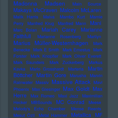
Madonna
Madsen
Main Source
Makaya McCraven
Malcolm McLaren
Malik Harris
Malva
Mambo Kurt
Mamie
Mani
Perry
Manfred Krug
Manfred Mann
Mariah Carey
Marianne
Marc Bolan
Faithfull
Marianne Rosenberg
Marilyn
Marius Müller-Westernhagen
Mark
Benecke
Mark E Smith
Mark Ernestus
Mark
Forster
Mark Knopfler
Mark Oliver Everett
Mark Saunders
Mark Zuckerberg
Markus
Martin
Kavka
Marlo Grosshardt
Marteria
Martin Gore
Böttcher
Marusha
Marvin
Massive Attack
Rainwater
Massiv
Mavi
Max Goldt
Max
Phoenix
Max Giesinger
Herre
Max Romeo
Maxi Jazz
Maximilian
MC Conrad
Hecker
MBSounds
Meese
Melody's Echo Chamber
Mense Reents
Metallica
MF
Mesut Özil
Metal Hammer