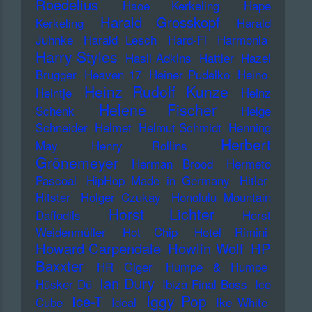
Roedelius
Haoe Kerkeling
Hape
Harald Grosskopf
Kerkeling
Harald
Juhnke
Harald Lesch
Hard-Fi
Harmonia
Harry Styles
Hasil Adkins
Hattler
Hazel
Brugger
Heaven 17
Heiner Pudelko
Heino
Heinz Rudolf Kunze
Heintje
Heinz
Helene Fischer
Schenk
Helge
Schneider
Helmet
Helmut Schmidt
Henning
Herbert
May
Henry Rollins
Grönemeyer
Herman Brood
Hermeto
Pascoal
HipHop Made in Germany
Hitler
Hitster
Holger Czukay
Honolulu Mountain
Horst Lichter
Daffodils
Horst
Weidenmüller
Hot Chip
Hotel Rimini
Howard Carpendale
Howlin Wolf
HP
Baxxter
HR Giger
Humpe & Humpe
Ian Dury
Hüsker Dü
Ibiza Final Boss
Ice
Iggy Pop
Ice-T
Cube
Ideal
Ike White