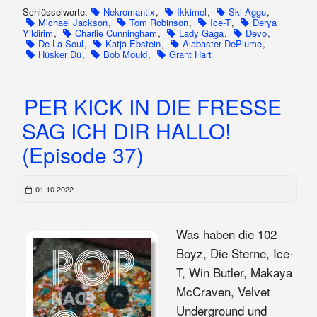
Schlüsselworte:
Nekromantix
,
Ikkimel
,
Ski Aggu
,
Michael Jackson
,
Tom Robinson
,
Ice-T
,
Derya
Yildirim
,
Charlie Cunningham
,
Lady Gaga
,
Devo
,
De La Soul
,
Katja Ebstein
,
Alabaster DePlume
,
Hüsker Dü
,
Bob Mould
,
Grant Hart
PER KICK IN DIE FRESSE
SAG ICH DIR HALLO!
(Episode 37)
01.10.2022
Was haben die 102
Boyz, Die Sterne, Ice-
T, Win Butler, Makaya
McCraven, Velvet
Underground und