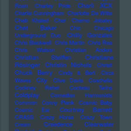
Charli XCX
Roan
Charley Pride
Charlie Cunningham
Charlotte De Witte
Cheb Khaled
Cher
Cherno Jobatey
Chet Baker
Chic
Chicago
Chilly Gonzales
Underground Duo
Chris Blackwell
Chris Martin
Chris Rea
Chris Watson
Christian Anders
Christiane
Christian Steiffen
Rösinger
Christin Nichols
Christl
Chuck Berry
Cindy & Bert
Circa
City
Waves
Clive Davis
Coachella
Cockney Rebel
Cocteau Twins
Coldplay
Comedian Harmonists
Common
Conny Plank
Cosmic Baby
Courtney Barnett
Cosmic Ear
CRASS
Crazy Horse
Crazy Town
Creedence Clearwater
Cream