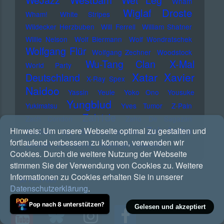
WeJazz
Wet Leg
Wham
Wiglaf Droste
Wham!
White Stripes
Wildecker Herzbuben
Will Ferrell
William Shatner
Willie Nelson
Wolf Biermann
Wolf Wondratschek
Wolfgang Flür
Wolfgang Zechner
Woodstock
Wu-Tang Clan
X-Mal
World Party
Xatar
Xavier
Deutschland
X-Ray Spex
Naidoo
Yassin
Yeule
Yoko Ono
Yousuke
Yungblud
Yukimatsu
Yves Tumor
Z-Pain
Zah1de
Zach Condon
Zaho De Sagazan
Zoh Amba
Hinweis:
Um unsere Webseite optimal zu gestalten und
Zartmann
Zaz
Zick Zack Records
fortlaufend verbessern zu können, verwenden wir
Zombies
Zoot Money
Zugezogen Maskulin
Cookies. Durch die weitere Nutzung der Webseite
stimmen Sie der Verwendung von Cookies zu. Weitere
Informationen zu Cookies erhalten Sie in unserer
RSS Feed
Datenschutzerklärung
.
Pop nach 8 unterstützen?
Gelesen und akzeptiert