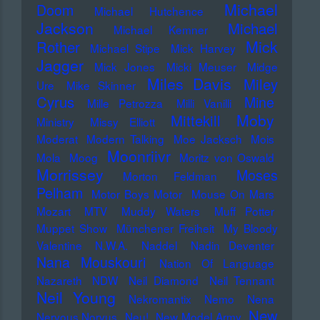
Michael
Doom
Michael Hutchence
Jackson
Michael
Michael Kemner
Mick
Rother
Michael Stipe
Mick Harvey
Jagger
Mick Jones
Micki Meuser
Midge
Miles Davis
Miley
Ure
Mike Skinner
Cyrus
Mine
Mille Petrozza
Milli Vanilli
Moby
Mittekill
Ministry
Missy Elliott
Moderat
Modern Talking
Moe Jacksch
Mois
Moonriivr
Mola
Moog
Moritz von Oswald
Morrissey
Moses
Morton Feldman
Pelham
Motor Boys Motor
Mouse On Mars
Mozart
MTV
Muddy Waters
Muff Potter
Muppet Show
Münchener Freiheit
My Bloody
Valentine
N.W.A.
Naddel
Nadin Deventer
Nana Mouskouri
Nation Of Language
Nazareth
NDW
Neil Diamond
Neil Tennant
Neil Young
Nekromantix
Nemo
Nena
New
Nervous Norvus
Neu!
New Model Army