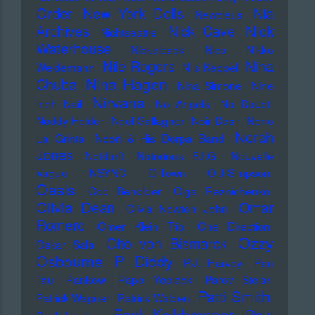
Order
New York Dolls
Nia
Newcleus
Nick
Archives
Nick Cave
Nichtseattle
Waterhouse
Nickelback
Nico
Nikko
Nile Rogers
Nina
Weidemann
Nils Keppel
Nina Hagen
Chuba
Nina Simone
Nine
Nirvana
Inch Nail
No Angels
No Doubt
Noddy Holder
Noel Gallagher
Noir Désir
Nono
Norah
La Grinta
Noori & His Dorpa Band
Jones
Notdurft
Notorious B.I.G.
Nouvelle
Vague
NSYNC
O-Town
O.J.Simpson
Oasis
Odd Beholder
Olga Reznichenko
Olivia Dean
Omar
Olivia Newton John
Romero
Omer Klein Trio
One Direction
Ozzy
Otto von Bismarck
Oskar Sala
Osbourne
P. Diddy
P.J. Harvey
Pan
Tau
Pankow
Papo Yoplack
Parov Stelar
Patti Smith
Patrick Wagner
Patrick Walden
Paul Kalkbrenner
Paul