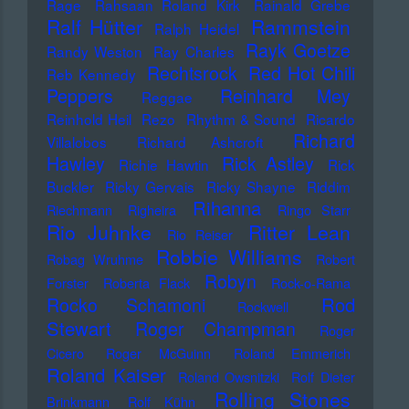
Rage
Rahsaan Roland Kirk
Rainald Grebe
Ralf Hütter
Rammstein
Ralph Heidel
Rayk Goetze
Randy Weston
Ray Charles
Rechtsrock
Red Hot Chili
Reb Kennedy
Peppers
Reinhard Mey
Reggae
Reinhold Heil
Rezo
Rhythm & Sound
Ricardo
Richard
Villalobos
Richard Ashcroft
Hawley
Rick Astley
Richie Hawtin
Rick
Buckler
Ricky Gervais
Ricky Shayne
Riddim
Rihanna
Riechmann
Righeira
Ringo Starr
Rio Juhnke
Ritter Lean
Rio Reiser
Robbie Williams
Robag Wruhme
Robert
Robyn
Forster
Roberta Flack
Rock-o-Rama
Rod
Rocko Schamoni
Rockwell
Stewart
Roger Champman
Roger
Cicero
Roger McGuinn
Roland Emmerich
Roland Kaiser
Roland Owsnitzki
Rolf Dieter
Rolling Stones
Brinkmann
Rolf Kühn