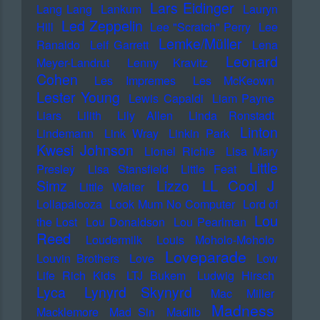
Lars Eidinger
Lang Lang
Lankum
Lauryn
Led Zeppelin
Hill
Lee "Scratch" Perry
Lee
Lemke/Müller
Ranaldo
Leif Garrett
Lena
Leonard
Meyer-Landrut
Lenny Kravitz
Cohen
Les Impremes
Les McKeown
Lester Young
Lewis Capaldi
Liam Payne
Liars
Lilith
Lily Allen
Linda Ronstadt
Linton
Lindemann
Link Wray
Linkin Park
Kwesi Johnson
Lionel Richie
Lisa Mary
Little
Presley
Lisa Stansfield
Little Feat
LL Cool J
Simz
Lizzo
Little Walter
Lollapalooza
Look Mum No Computer
Lord of
Lou
the Lost
Lou Donaldson
Lou Pearlman
Reed
Loudermilk
Louis Moholo-Moholo
Loveparade
Louvin Brothers
Love
Low
Life Rich Kids
LTJ Bukem
Ludwig Hirsch
Lyca
Lynyrd Skynyrd
Mac Miller
Madness
Macklemore
Mad Sin
Madlib