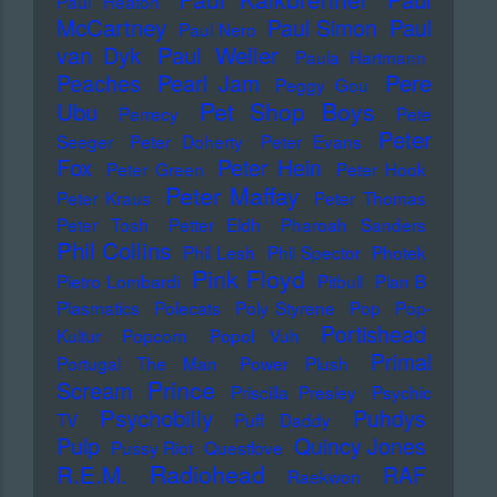
Paul Heaton
McCartney
Paul Simon
Paul
Paul Nero
Paul Weller
van Dyk
Paula Hartmann
Pere
Peaches
Pearl Jam
Peggy Gou
Pet Shop Boys
Ubu
Perrecy
Pete
Peter
Seeger
Peter Doherty
Peter Evans
Fox
Peter Hein
Peter Green
Peter Hook
Peter Maffay
Peter Kraus
Peter Thomas
Peter Tosh
Petter Eldh
Pharoah Sanders
Phil Collins
Phil Lesh
Phil Spector
Photek
Pink Floyd
Pietro Lombardi
Pitbull
Plan B
Plasmatics
Polecats
Poly Styrene
Pop
Pop-
Portishead
Kultur
Popcorn
Popol Vuh
Primal
Portugal The Man
Power Plush
Prince
Scream
Priscilla Presley
Psychic
Psychobilly
Puhdys
TV
Puff Daddy
Pulp
Quincy Jones
Pussy Riot
Questlove
Radiohead
R.E.M.
RAF
Raekwon