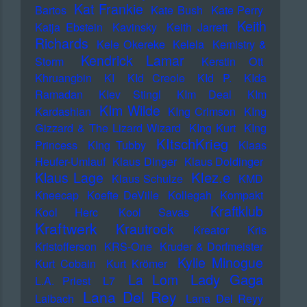
Kat Frankie
Bartos
Kate Bush
Kate Perry
Keith
Katja Ebstein
Kavinsky
Keith Jarrett
Richards
Kele Okereke
Kelela
Kemistry &
Kendrick Lamar
Storm
Kerstin Ott
Khruangbin
KI
KId Creole
KId P.
KIda
Ramadan
KIev Stingl
KIm Deal
KIm
KIm Wilde
Kardashian
KIng Crimson
KIng
Gizzard & The Lizard Wizard
KIng Kurt
KIng
KItschKrieg
Princess
KIng Tubby
Klaas
Heufer-Umlauf
Klaus Dinger
Klaus Doldinger
Klez.e
Klaus Lage
Klaus Schulze
KMD
Kneecap
Koefte DeVille
Kollegah
Kompakt
Kraftklub
Kool Herc
Kool Savas
Kraftwerk
Krautrock
Kreator
Kris
Kristofferson
KRS-One
Kruder & Dorfmeister
Kylie Minogue
Kurt Cobain
Kurt Krömer
Lady Gaga
La Lom
L.A. Priest
L7
Lana Del Rey
Laibach
Lana Del Reyy