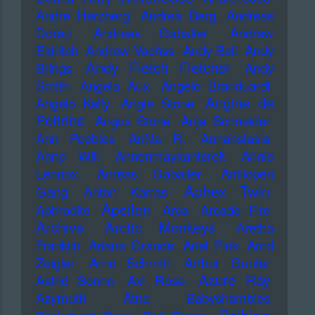
Andre Herzberg
Andrea Berg
Andreas
Dorau
Andreas Gabalier
Andrew
Eldritch
Andrew Vachss
Andy Bell
Andy
Andy Fletch Fletcher
Brings
Andy
Smith
Angela Aux
Angelo Branduardi
Angine de
Angelo Kelly
Angie Stone
Poitrine
Angus Stone
Anja Schneider
Ann Peebles
AnNa R.
Annahstasia
Anne Will
Annenmaykantereit
Annie
Lennox
Anreas Gabalier
Antilopen
Aphex Twin
Gang
Anton Karras
Apsilon
Aphrodite
Arca
Arcade Fire
Archive
Arctic Monkeys
Aretha
Franklin
Ariana Grande
Ariel Pink
Arnd
Zeigler
Arno Schmitt
Arthur Gunter
Azure Ray
Astrid Sonne
Axl Rose
Azymuth
Ätna
Babyshambles