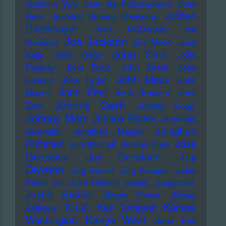
Joachim Witt
Joan As Policewoman
Joan
Jochen
Baez
JoanJett
Joanna Newsome
Distelmayer
Jock McDonald
Joe
Joe Jackson
Goddard
Joe Meek
Joey
John Cale
Kelly
John Cage
John
Fogerty
John Foxx
John Grant
John
John Maus
Lennon
John Lydon
John
John Peel
Mayall
John Travolta
John
Johnny Cash
Zorn
Johnny Depp
Johnny Marr
Johnny Rotten
Jonathan
Jonathan
Jeremiah
Jonathan Meese
Richman
Jose
Joni Mitchell
Jonzun Crew
Joy
Gonzales
Joy Denalane
Division
Jörg Fauser
Jörg Stempel
Judas
Priest
Juli
Julia Meladin
Jumpa
Jungstötter
Justin Bieber
Jürgen Drews
Jürgen
K.I.Z.
Kae Tempest
Kamasi
Zeltinger
Kanye West
Washington
Karat
Karl