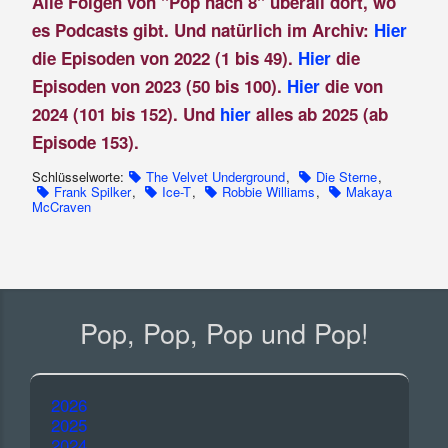
Alle Folgen von "Pop nach 8" überall dort, wo
es Podcasts gibt. Und natürlich im Archiv:
Hier
die Episoden von 2022 (1 bis 49).
Hier
die
Episoden von 2023 (50 bis 100).
Hier
die von
2024 (101 bis 152). Und
hier
alles ab 2025 (ab
Episode 153).
Schlüsselworte:
The Velvet Underground
,
Die Sterne
,
Frank Spilker
,
Ice-T
,
Robbie Williams
,
Makaya
McCraven
Pop, Pop, Pop und Pop!
2026
2025
2024