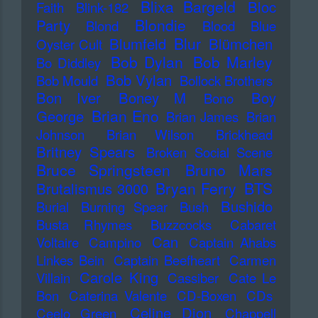
Blixa Bargeld
Bloc
Faith
Blink-182
Blondie
Party
Blond
Blood
Blue
Blur
Blumfeld
Blümchen
Oyster Cult
Bob Dylan
Bob Marley
Bo Diddley
Bob Vylan
Bob Mould
Bollock Brothers
Bon Iver
Boney M
Boy
Bono
Brian Eno
George
Brian James
Brian
Johnson
Brian Wilson
Brickhead
Britney Spears
Broken Social Scene
Bruce Springsteen
Bruno Mars
Bryan Ferry
BTS
Brutalismus 3000
Bushido
Burial
Burning Spear
Bush
Busta Rhymes
Buzzcocks
Cabaret
Can
Voltaire
Campino
Captain Ahabs
Linkes Bein
Captain Beefheart
Carmen
Carole King
Villain
Cassiber
Cate Le
Bon
Caterina Valente
CD-Boxen
CDs
Celine Dion
Ceelo Green
Chappell