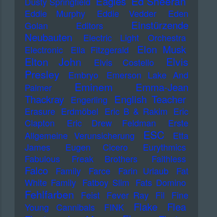
Ed Sheeran
Eagles
Dusty Springfield
Eddie Murphy
Eddie Vedder
Eden
Einstürzende
Golan
Editors
Neubauten
Electric Light Orchestra
Elon Musk
Electronic
Ella Fitzgerald
Elton John
Elvis
Elvis Costello
Presley
Embryo
Emerson Lake And
Eminem
Emma-Jean
Palmer
Thackray
English Teacher
Engerling
Erasure
Erdmöbel
Eric B & Rakim
Eric
Clapton
Eric Drew Feldman
Erste
ESC
Allgemeine Verunsicherung
Etta
James
Eugen Cicero
Eurythmics
Fabulous Freak Brothers
Faithless
Falco
Family
Farce
Farin Urlaub
Fat
White Family
Fatboy Slim
Fats Domino
Fehlfarben
Feist
Fever Ray
Fil
Fine
Flake
Flea
Young Cannibals
FINK