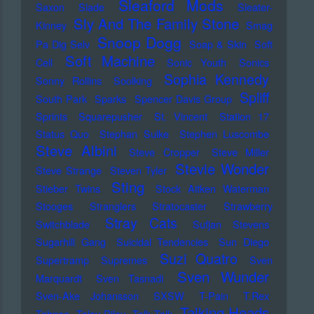
Sleaford Mods
Saxon
Slade
Sleater-
Sly And The Family Stone
Kinney
Smag
Snoop Dogg
Pa Dig Selv
Soap & Skin
Soft
Soft Machine
Cell
Sonic Youth
Sonics
Sophia Kennedy
Sonny Rollins
Soolking
Spliff
South Park
Sparks
Spencer Davis Group
Sprints
Squarepusher
St. Vincent
Station 17
Status Quo
Stephan Sulke
Stephen Luscombe
Steve Albini
Steve Cropper
Steve Miller
Stevie Wonder
Steve Strange
Steven Tyler
Sting
Stieber Twins
Stock Aitken Waterman
Stooges
Stranglers
Stratocaster
Strawberry
Stray Cats
Switchblade
Sufjan Stevens
Sugarhill Gang
Suicidal Tendencies
Sun Diego
Suzi Quatro
Supertramp
Supremes
Sven
Sven Wunder
Marquardt
Sven Tasnadi
Sven-Ake Johansson
SXSW
T-Pain
T.Rex
Talking Heads
Tahnee
Talay Riley
Talk Talk