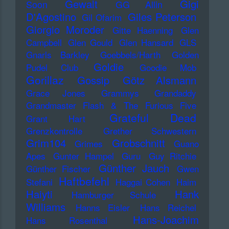
Gewalt
Gigi
Soon
GG Allin
D'Agostino
Giles Peterson
Gil Ofarim
Giorgio Moroder
Gitte Haenning
Glen
Campbell
Glen Gould
Glen Hansard
GLS
Gnarls Barkley
Goebbels/Harth
Golden
Goldie
Pudel Club
Goodie Mob
Gorillaz
Gossip
Götz Alsmann
Grace Jones
Grammys
Grandaddy
Grandmaster Flash & The Furious Five
Grateful Dead
Grant Hart
Grenzkontrolle
Grether Schwestern
Grim104
Grobschnitt
Grimes
Guano
Apes
Gunter Hampel
Guru
Guy Ritchie
Günther Jauch
Günther Fischer
Gwen
Haftbefehl
Stefani
Haggai Cohen
Haim
Haiyti
Hank
Hamburger Schule
Williams
Hanns Eisler
Hans Reichel
Hans-Joachim
Hans Rosenthal