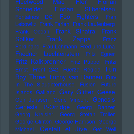
Fler
Fleetwood Mac
Florian
Schneider
Florian Silbereisen
Foo Fighters
Fontaines DC
Fran
Lebowitz
Frank Farian
Frank Laufenberg
Frank Sinatra
Frank
Frank Ocean
Frank Zappa
Spilker
Franz
Ferdinand
Frau Lehmann
Fred und Luna
Friedrich Liechtenstein
Fritz Egner
Fritz Kalkbrenner
Fritz Puppel
Fritzi
Fun
Ernst
Front 242
Fuerza Regida
Boy Three
Funny van Dannen
Fury
In The Slaughterhouse
Fusion
Future
Gary Glitter
Geese
Islands
Galliano
Genesis
Geir Jenssen
Gene Vincent
Genesis P-Orridge
Georg Danzer
Georg Kreisler
Georg Stefan Troller
George Clinton
George Harrison
George
Gestalt et Jive
Michael
Get Well