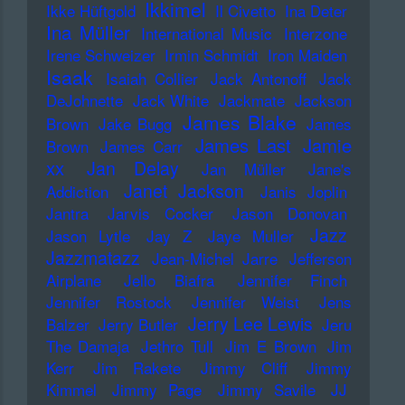
Ikkimel
Ikke Hüftgold
Il Civetto
Ina Deter
Ina Müller
International Music
Interzone
Irene Schweizer
Irmin Schmidt
Iron Maiden
Isaak
Isaiah Collier
Jack Antonoff
Jack
DeJohnette
Jack White
Jackmate
Jackson
James Blake
Brown
Jake Bugg
James
James Last
Jamie
Brown
James Carr
xx
Jan Delay
Jan Müller
Jane's
Janet Jackson
Addiction
Janis Joplin
Jantra
Jarvis Cocker
Jason Donovan
Jazz
Jason Lytle
Jay Z
Jaye Muller
Jazzmatazz
Jean-Michel Jarre
Jefferson
Airplane
Jello Biafra
Jennifer Finch
Jennifer Rostock
Jennifer Weist
Jens
Jerry Lee Lewis
Balzer
Jerry Butler
Jeru
The Damaja
Jethro Tull
Jim E Brown
Jim
Kerr
Jim Rakete
Jimmy Cliff
Jimmy
Kimmel
Jimmy Page
Jimmy Savile
JJ