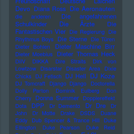
Freundschaft
Deutsche Laichen
Devo
Die Aeronauten
Diana Ross
Die angefahrenen
die anderen
Die Ärzte
Schulkinder
Die
Fantastischen Vier
Die Regierung
Die
Die Sterne
Rhythmus Boys
Die Türen
Dieter Maschine Birr
Dieter Bohlen
Dieter Thomas Heck
Dieter Moebius
DiIV
DIKKA
Dire Straits
Dirk von
Lowtzow
Disarstar
Disaster Area
Dixie
DJ Koze
DJ Hell
Chicks
DJ Fetisch
DJ Tomcraft
Django Django
Doctorella
Dolly Parton
Dominik Eulberg
Don
Donna Summer
Cherry
Dopplereffekt
Dr Dre
DPP
Dota
Dr Demento
Dr
John
Dr Motte
Drake
DSDS
Duane
Eddy
Dub Spencer & Trance Hill
Duke
Ellington
Duke Pearson
Duke Reid