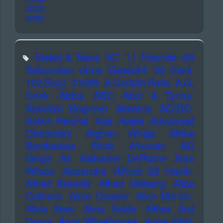
2023
2022
40
Sweat & Tears
!K7
11 Freunde
Sekunden ohne Gewicht
50 Cent
102 Boyz
01099
A Certain Ratio
A.G.
Abba
Cook
ABC
Abor & Tynna
AC/DC
Absolute Beginner
Abwärts
Advanced
Achim Reichel
Ada
Adele
Chemistry
Afghan Whigs
Afrika
Bambaataa
Afrob
Afroman
AG
Geige
Air
Alabaster DePlume
Alan
Alfred 23 Harth
Wilson
Alexandra
Alfred Brendel
Alfred Hilsberg
Alice
Alice Cooper
Coltrane
Alice Merton
Alicia Keys
Alma Naidu
Althea And
Amy Winehouse
Donna
Andre 3000