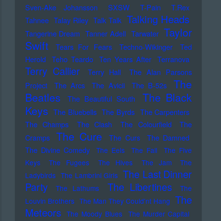
Sven-Ake Johansson
SXSW
T-Pain
T.Rex
Talking Heads
Tahnee
Talay Riley
Talk Talk
Taylor
Tangerine Dream
Tanner Adell
Tarwater
Swift
Tears For Fears
Techno-Wikinger
Ted
Herold
Teho Teardo
Ten Years After
Terranova
Terry Callier
Terry Hall
The Alan Parsons
The
Project
The Arcs
The Avicii
The B-52s
Beatles
The Black
The Beautiful South
Keys
The Bluebells
The Byrds
The Carpenters
The Champs
The Clash
The Colourfield
The
The Cure
Cramps
The Curs
The Damned
The Divine Comedy
The Eels
The Fall
The Five
Keys
The Fugees
The Hives
The Jam
The
The Last Dinner
Ladybirds
The Lambrini Girls
Party
The Libertines
The Lathums
The
The
Louvin Brothers
The Man They Could'nt Hang
Meteors
The Moody Blues
The Murder Capital