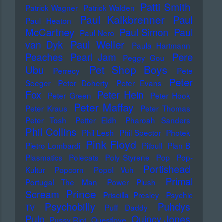
Patti Smith
Patrick Wagner
Patrick Walden
Paul Kalkbrenner
Paul
Paul Heaton
McCartney
Paul Simon
Paul
Paul Nero
Paul Weller
van Dyk
Paula Hartmann
Pere
Peaches
Pearl Jam
Peggy Gou
Pet Shop Boys
Ubu
Perrecy
Pete
Peter
Seeger
Peter Doherty
Peter Evans
Fox
Peter Hein
Peter Green
Peter Hook
Peter Maffay
Peter Kraus
Peter Thomas
Peter Tosh
Petter Eldh
Pharoah Sanders
Phil Collins
Phil Lesh
Phil Spector
Photek
Pink Floyd
Pietro Lombardi
Pitbull
Plan B
Plasmatics
Polecats
Poly Styrene
Pop
Pop-
Portishead
Kultur
Popcorn
Popol Vuh
Primal
Portugal The Man
Power Plush
Prince
Scream
Priscilla Presley
Psychic
Psychobilly
Puhdys
TV
Puff Daddy
Pulp
Quincy Jones
Pussy Riot
Questlove