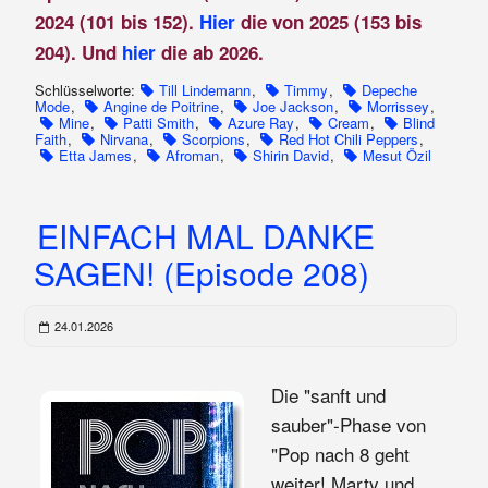
2024 (101 bis 152).
Hier
die von 2025 (153 bis
204). Und
hier
die ab 2026.
Schlüsselworte:
Till Lindemann
,
Timmy
,
Depeche
Mode
,
Angine de Poitrine
,
Joe Jackson
,
Morrissey
,
Mine
,
Patti Smith
,
Azure Ray
,
Cream
,
Blind
Faith
,
Nirvana
,
Scorpions
,
Red Hot Chili Peppers
,
Etta James
,
Afroman
,
Shirin David
,
Mesut Özil
EINFACH MAL DANKE
SAGEN! (Episode 208)
24.01.2026
Die "sanft und
sauber"-Phase von
"Pop nach 8 geht
weiter! Marty und