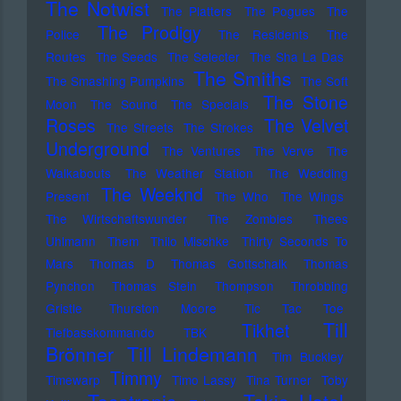
The Notwist
The Platters
The Pogues
The
The Prodigy
Police
The Residents
The
Routes
The Seeds
The Selecter
The Sha La Das
The Smiths
The Smashing Pumpkins
The Soft
The Stone
Moon
The Sound
The Specials
Roses
The Velvet
The Streets
The Strokes
Underground
The Ventures
The Verve
The
Walkabouts
The Weather Station
The Wedding
The Weeknd
Present
The Who
The Wings
The Wirtschaftswunder
The Zombies
Thees
Uhlmann
Them
Thilo Mischke
Thirty Seconds To
Mars
Thomas D
Thomas Gottschalk
Thomas
Pynchon
Thomas Stein
Thompson
Throbbing
Gristle
Thurston Moore
Tic Tac Toe
Till
Tikhet
Tiefbasskommando TBK
Brönner
Till Lindemann
Tim Buckley
Timmy
Timewarp
Timo Lassy
Tina Turner
Toby