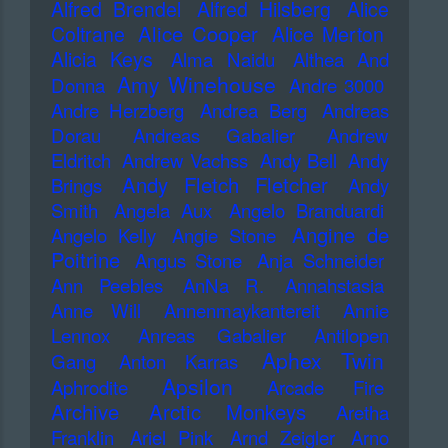
Alfred Brendel
Alfred Hilsberg
Alice
Alice Cooper
Coltrane
Alice Merton
Alicia Keys
Alma Naidu
Althea And
Amy Winehouse
Donna
Andre 3000
Andre Herzberg
Andrea Berg
Andreas
Dorau
Andreas Gabalier
Andrew
Eldritch
Andrew Vachss
Andy Bell
Andy
Andy Fletch Fletcher
Brings
Andy
Smith
Angela Aux
Angelo Branduardi
Angine de
Angelo Kelly
Angie Stone
Poitrine
Angus Stone
Anja Schneider
Ann Peebles
AnNa R.
Annahstasia
Anne Will
Annenmaykantereit
Annie
Lennox
Anreas Gabalier
Antilopen
Aphex Twin
Gang
Anton Karras
Apsilon
Aphrodite
Arcade Fire
Archive
Arctic Monkeys
Aretha
Franklin
Ariel Pink
Arnd Zeigler
Arno