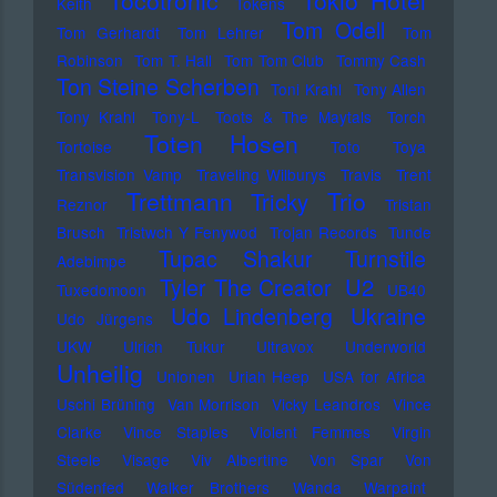
Tocotronic
Tokio Hotel
Keith
Tokens
Tom Odell
Tom Gerhardt
Tom Lehrer
Tom
Robinson
Tom T. Hall
Tom Tom Club
Tommy Cash
Ton Steine Scherben
Toni Krahl
Tony Allen
Tony Krahl
Tony-L
Toots & The Maytals
Torch
Toten Hosen
Tortoise
Toto
Toya
Transvision Vamp
Traveling Wilburys
Travis
Trent
Trettmann
Trio
Tricky
Reznor
Tristan
Brusch
Tristwch Y Fenywod
Trojan Records
Tunde
Tupac Shakur
Turnstile
Adebimpe
U2
Tyler The Creator
Tuxedomoon
UB40
Udo Lindenberg
Ukraine
Udo Jürgens
UKW
Ulrich Tukur
Ultravox
Underworld
Unheilig
Unionen
Uriah Heep
USA for Africa
Uschi Brüning
Van Morrison
Vicky Leandros
Vince
Clarke
Vince Staples
Violent Femmes
Virgin
Steele
Visage
Viv Albertine
Von Spar
Von
Südenfed
Walker Brothers
Wanda
Warpaint