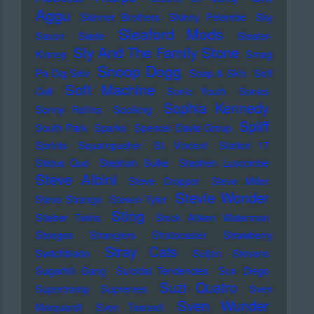
Aggu
Skinner Brothers
Skinny Pelembe
Sky
Sleaford Mods
Saxon
Slade
Sleater-
Sly And The Family Stone
Kinney
Smag
Snoop Dogg
Pa Dig Selv
Soap & Skin
Soft
Soft Machine
Cell
Sonic Youth
Sonics
Sophia Kennedy
Sonny Rollins
Soolking
Spliff
South Park
Sparks
Spencer Davis Group
Sprints
Squarepusher
St. Vincent
Station 17
Status Quo
Stephan Sulke
Stephen Luscombe
Steve Albini
Steve Cropper
Steve Miller
Stevie Wonder
Steve Strange
Steven Tyler
Sting
Stieber Twins
Stock Aitken Waterman
Stooges
Stranglers
Stratocaster
Strawberry
Stray Cats
Switchblade
Sufjan Stevens
Sugarhill Gang
Suicidal Tendencies
Sun Diego
Suzi Quatro
Supertramp
Supremes
Sven
Sven Wunder
Marquardt
Sven Tasnadi