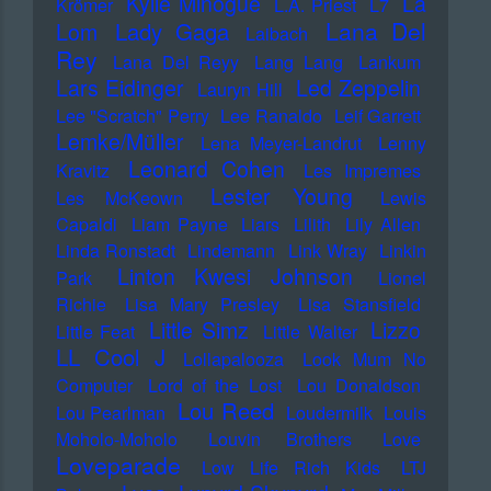
Kylie Minogue
La
Krömer
L.A. Priest
L7
Lana Del
Lady Gaga
Lom
Laibach
Rey
Lana Del Reyy
Lang Lang
Lankum
Lars Eidinger
Led Zeppelin
Lauryn Hill
Lee "Scratch" Perry
Lee Ranaldo
Leif Garrett
Lemke/Müller
Lena Meyer-Landrut
Lenny
Leonard Cohen
Kravitz
Les Impremes
Lester Young
Les McKeown
Lewis
Capaldi
Liam Payne
Liars
Lilith
Lily Allen
Linda Ronstadt
Lindemann
Link Wray
Linkin
Linton Kwesi Johnson
Park
Lionel
Richie
Lisa Mary Presley
Lisa Stansfield
Little Simz
Lizzo
Little Feat
Little Walter
LL Cool J
Lollapalooza
Look Mum No
Computer
Lord of the Lost
Lou Donaldson
Lou Reed
Lou Pearlman
Loudermilk
Louis
Moholo-Moholo
Louvin Brothers
Love
Loveparade
Low Life Rich Kids
LTJ