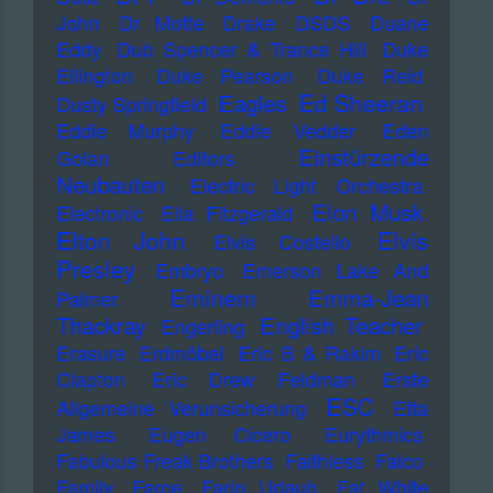
John
Dr Motte
Drake
DSDS
Duane
Eddy
Dub Spencer & Trance Hill
Duke
Ellington
Duke Pearson
Duke Reid
Ed Sheeran
Eagles
Dusty Springfield
Eddie Murphy
Eddie Vedder
Eden
Einstürzende
Golan
Editors
Neubauten
Electric Light Orchestra
Elon Musk
Electronic
Ella Fitzgerald
Elton John
Elvis
Elvis Costello
Presley
Embryo
Emerson Lake And
Eminem
Emma-Jean
Palmer
Thackray
English Teacher
Engerling
Erasure
Erdmöbel
Eric B & Rakim
Eric
Clapton
Eric Drew Feldman
Erste
ESC
Allgemeine Verunsicherung
Etta
James
Eugen Cicero
Eurythmics
Fabulous Freak Brothers
Faithless
Falco
Family
Farce
Farin Urlaub
Fat White