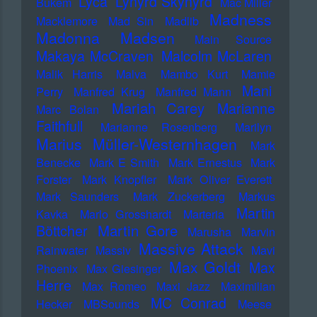
Lyca
Lynyrd Skynyrd
Bukem
Mac Miller
Madness
Macklemore
Mad Sin
Madlib
Madonna
Madsen
Main Source
Makaya McCraven
Malcolm McLaren
Malik Harris
Malva
Mambo Kurt
Mamie
Mani
Perry
Manfred Krug
Manfred Mann
Mariah Carey
Marianne
Marc Bolan
Faithfull
Marianne Rosenberg
Marilyn
Marius Müller-Westernhagen
Mark
Benecke
Mark E Smith
Mark Ernestus
Mark
Forster
Mark Knopfler
Mark Oliver Everett
Mark Saunders
Mark Zuckerberg
Markus
Martin
Kavka
Marlo Grosshardt
Marteria
Martin Gore
Böttcher
Marusha
Marvin
Massive Attack
Rainwater
Massiv
Mavi
Max Goldt
Max
Phoenix
Max Giesinger
Herre
Max Romeo
Maxi Jazz
Maximilian
MC Conrad
Hecker
MBSounds
Meese