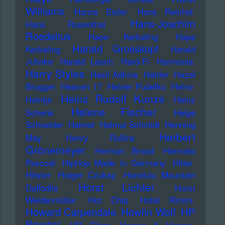
Williams
Hanns Eisler
Hans Reichel
Hans-Joachim
Hans Rosenthal
Roedelius
Haoe Kerkeling
Hape
Harald Grosskopf
Kerkeling
Harald
Juhnke
Harald Lesch
Hard-Fi
Harmonia
Harry Styles
Hasil Adkins
Hattler
Hazel
Brugger
Heaven 17
Heiner Pudelko
Heino
Heinz Rudolf Kunze
Heintje
Heinz
Helene Fischer
Schenk
Helge
Schneider
Helmet
Helmut Schmidt
Henning
Herbert
May
Henry Rollins
Grönemeyer
Herman Brood
Hermeto
Pascoal
HipHop Made in Germany
Hitler
Hitster
Holger Czukay
Honolulu Mountain
Horst Lichter
Daffodils
Horst
Weidenmüller
Hot Chip
Hotel Rimini
Howard Carpendale
Howlin Wolf
HP
Baxxter
HR Giger
Humpe & Humpe