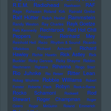
Radiohead
R.E.M.
RAF
Raekwon
Rage
Rahsaan Roland Kirk
Rainald Grebe
Ralf Hütter
Rammstein
Ralph Heidel
Rayk Goetze
Randy Weston
Ray Charles
Rechtsrock
Red Hot Chili
Reb Kennedy
Peppers
Reinhard Mey
Reggae
Reinhold Heil
Rezo
Rhythm & Sound
Ricardo
Richard
Villalobos
Richard Ashcroft
Hawley
Rick Astley
Richie Hawtin
Rick
Buckler
Ricky Gervais
Ricky Shayne
Riddim
Rihanna
Riechmann
Righeira
Ringo Starr
Rio Juhnke
Ritter Lean
Rio Reiser
Robbie Williams
Robag Wruhme
Robert
Robyn
Forster
Roberta Flack
Rock-o-Rama
Rod
Rocko Schamoni
Rockwell
Stewart
Roger Champman
Roger
Cicero
Roger McGuinn
Roland Emmerich