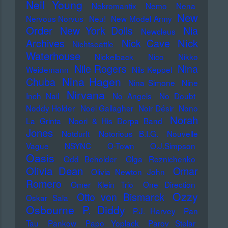
Neil Young
Nekromantix
Nemo
Nena
New
Nervous Norvus
Neu!
New Model Army
Order
New York Dolls
Nia
Newcleus
Nick
Archives
Nick Cave
Nichtseattle
Waterhouse
Nickelback
Nico
Nikko
Nile Rogers
Nina
Weidemann
Nils Keppel
Nina Hagen
Chuba
Nina Simone
Nine
Nirvana
Inch Nail
No Angels
No Doubt
Noddy Holder
Noel Gallagher
Noir Désir
Nono
Norah
La Grinta
Noori & His Dorpa Band
Jones
Notdurft
Notorious B.I.G.
Nouvelle
Vague
NSYNC
O-Town
O.J.Simpson
Oasis
Odd Beholder
Olga Reznichenko
Olivia Dean
Omar
Olivia Newton John
Romero
Omer Klein Trio
One Direction
Ozzy
Otto von Bismarck
Oskar Sala
Osbourne
P. Diddy
P.J. Harvey
Pan
Tau
Pankow
Papo Yoplack
Parov Stelar