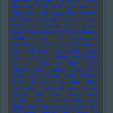
Ian Dury
Hüsker Dü
Ibiza Final Boss
Ice
Iggy Pop
Ice-T
Cube
Ideal
Ike White
Ikkimel
Ikke Hüftgold
Il Civetto
Ina Deter
Ina Müller
International Music
Interzone
Irene Schweizer
Irmin Schmidt
Iron Maiden
Isaak
Isaiah Collier
Jack Antonoff
Jack
DeJohnette
Jack White
Jackmate
Jackson
James Blake
Brown
Jake Bugg
James
James Last
Jamie
Brown
James Carr
xx
Jan Delay
Jan Müller
Jane's
Janet Jackson
Addiction
Janis Joplin
Jantra
Jarvis Cocker
Jason Donovan
Jazz
Jason Lytle
Jay Z
Jaye Muller
Jazzmatazz
Jean-Michel Jarre
Jefferson
Airplane
Jello Biafra
Jennifer Finch
Jennifer Rostock
Jennifer Weist
Jens
Jerry Lee Lewis
Balzer
Jerry Butler
Jeru
The Damaja
Jethro Tull
Jim E Brown
Jim