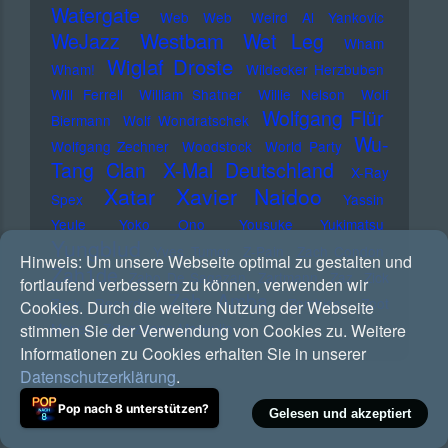
Watergate
Web Web
Weird Al Yankovic
Westbam
WeJazz
Wet Leg
Wham
Wiglaf Droste
Wham!
Wildecker Herzbuben
Will Ferrell
William Shatner
Willie Nelson
Wolf
Wolfgang Flür
Biermann
Wolf Wondratschek
Wu-
Wolfgang Zechner
Woodstock
World Party
Tang Clan
X-Mal Deutschland
X-Ray
Xatar
Xavier Naidoo
Spex
Yassin
Yeule
Yoko Ono
Yousuke Yukimatsu
Yungblud
Yves Tumor
Z-Pain
Zach Condon
Hinweis:
Um unsere Webseite optimal zu gestalten und
Zah1de
Zaho De Sagazan
Zartmann
Zaz
Zick
fortlaufend verbessern zu können, verwenden wir
Zoh Amba
Zack Records
Zombies
Zoot
Cookies. Durch die weitere Nutzung der Webseite
Money
Zugezogen Maskulin
stimmen Sie der Verwendung von Cookies zu. Weitere
Informationen zu Cookies erhalten Sie in unserer
Datenschutzerklärung
.
RSS Feed
Pop nach 8 unterstützen?
Gelesen und akzeptiert