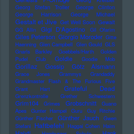
Georg Stefan Troller
George Clinton
George Harrison
George Michael
Gestalt et Jive
Get Well Soon
Gewalt
Gigi D'Agostino
GG Allin
Gil Ofarim
Giles Peterson
Giorgio Moroder
Gitte
Haenning
Glen Campbell
Glen Gould
GLS
Gnarls Barkley
Goebbels/Harth
Golden
Goldie
Pudel Club
Goodie Mob
Gorillaz
Gossip
Götz Alsmann
Grace Jones
Grammys
Grandaddy
Grandmaster Flash & The Furious Five
Grateful Dead
Grant Hart
Grenzkontrolle
Grether Schwestern
Grim104
Grobschnitt
Grimes
Guano
Apes
Gunter Hampel
Guru
Guy Ritchie
Günther Jauch
Günther Fischer
Gwen
Haftbefehl
Stefani
Haggai Cohen
Haim
Haiyti
Hank
Hamburger Schule