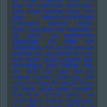
Graf
Der moderne Man
Der Popolski
Derya Yildirim
Desmond Dekker
Deso
Deutsch-Amerikanische
Dogg
Freundschaft
Deutsche Laichen
Devo
Die Aeronauten
Diana Ross
Die angefahrenen
die anderen
Die Ärzte
Schulkinder
Die
Fantastischen Vier
Die Regierung
Die
Die Sterne
Rhythmus Boys
Die Türen
Dieter Maschine Birr
Dieter Bohlen
Dieter Thomas Heck
Dieter Moebius
DiIV
DIKKA
Dire Straits
Dirk von
Lowtzow
Disarstar
Disaster Area
Dixie
DJ Koze
DJ Hell
Chicks
DJ Fetisch
DJ Tomcraft
Django Django
Doctorella
Dolly Parton
Dominik Eulberg
Don
Donna Summer
Cherry
Dopplereffekt
Dr Dre
DPP
Dota
Dr Demento
Dr