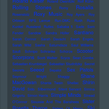
Roland Kaiser
Roland Owsnitzki
Rolf Kühn
Rolling Stones
Rosalia
Romy
Roxy Music
Rosenstolz
Roy Ayers
Roy
Orbison
RPS Lanrue
Run-DMC
Rush
Russ
Kunkel
Russland
Rutles
Sababa 5
Sade
Sam
Santiano
Fender
Sandow
Sandra Hüller
Sarah Connor
Sarah Davachi
Sarah Engels
Sarah Wild
Sasha
Saturndaze
Saul Williams
Scooter
Sault
Schnipo Schranke
Schürze
Scorpions
Scott Walker
Scycs
Sean Combs
Sebastian Krumbiegel
Sebastian Studnitzky
Secret
Seeed
Sex Pistols
Secrets
Sepalot
Shane
Seymour Wright
Shaggy
MacGowan
Shirin
Shania Twain
Shellac
David
Sido
Silbermond
Silent Servant
Simina
Simple Minds
Grigoriu
Simon Harris
Sinead
Sister
O'Connor
Siouxsie And The Banshees
Ski
Rosetta Tharpe
Sisters Of Mercy