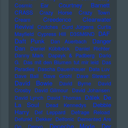
Courtney Barnett
Cosmic Ear
CRASS
Crazy Horse
Crazy Town
Creedence Clearwater
Cream
Revival
Crutches
Curd Jürgens
Curtis
DAF
Mayfield
Cypress Hill
D3SM6ND
Daft Punk
Danger
Dan Auerbach
Dan
Daniel Küblböck
Daniel Richter
Danny Mark
Dapayk & Padberg
Dario
G.
Das mit den Blumen tut mir leid
Das
Paradies
Dascha Dauenhauer
Data Luv
Dave Ball
Dave Grohl
Dave Stewart
David Bowie
David Byrne
David
Crosby
David Gilmour
David Johansen
De
Dälek
David Lynch
David Thomas
La Soul
Debbie
Dead Kennedys
Harry
Def Leppard
Defrage Reload
Defunkt
Dekker
Delfonic
Demented Are
Depeche Mode
Der
Go
Denyo