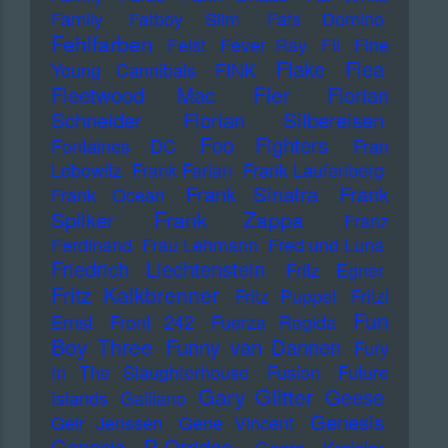
Family
Fatboy Slim
Fats Domino
Fehlfarben
Feist
Fever Ray
Fil
Fine
Flake
Flea
Young Cannibals
FINK
Fler
Fleetwood Mac
Florian
Schneider
Florian Silbereisen
Foo Fighters
Fontaines DC
Fran
Lebowitz
Frank Farian
Frank Laufenberg
Frank Sinatra
Frank
Frank Ocean
Frank Zappa
Spilker
Franz
Ferdinand
Frau Lehmann
Fred und Luna
Friedrich Liechtenstein
Fritz Egner
Fritz Kalkbrenner
Fritz Puppel
Fritzi
Fun
Ernst
Front 242
Fuerza Regida
Boy Three
Funny van Dannen
Fury
In The Slaughterhouse
Fusion
Future
Gary Glitter
Geese
Islands
Galliano
Genesis
Geir Jenssen
Gene Vincent
Genesis P-Orridge
Georg Kreisler