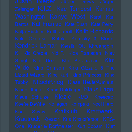
Justin Bieber
Jürgen Drews
Jürgen
K.I.Z.
Kae Tempest
Kamasi
Zeltinger
Kanye West
Washington
Karat
Karl
Kat Frankie
Bartos
Kate Bush
Kate Perry
Keith Richards
Katja Ebstein
Keith Jarrett
Kele Okereke
Kelela
Kemistry & Storm
Kendrick Lamar
Kerstin Ott
Khruangbin
KI
KId Creole
KId P.
KIda Ramadan
KIev
KIm
Stingl
KIm Deal
KIm Kardashian
Wilde
KIng Crimson
KIng Gizzard & The
Lizard Wizard
KIng Kurt
KIng Princess
KIng
KItschKrieg
Tubby
Klaas Heufer-Umlauf
Klaus Lage
Klaus Dinger
Klaus Doldinger
Klez.e
Klaus Schulze
KMD
Kneecap
Koefte DeVille
Kollegah
Kompakt
Kool Herc
Kraftwerk
Kraftklub
Kool Savas
Krautrock
Kreator
Kris Kristofferson
KRS-
One
Kruder & Dorfmeister
Kurt Cobain
Kurt