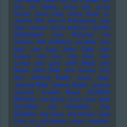
Kerr
Jim Rakete
Jimmy Cliff
Jimmy
Kimmel
Jimmy Page
Jimmy Savile
JJ
Joachim Witt
Joan As Policewoman
Joan
Jochen
Baez
JoanJett
Joanna Newsome
Distelmayer
Jock McDonald
Joe
Joe Jackson
Goddard
Joe Meek
Joey
John Cale
Kelly
John Cage
John
Fogerty
John Foxx
John Grant
John
John Maus
Lennon
John Lydon
John
John Peel
Mayall
John Travolta
John
Johnny Cash
Zorn
Johnny Depp
Johnny Marr
Johnny Rotten
Jonathan
Jonathan
Jeremiah
Jonathan Meese
Richman
Jose
Joni Mitchell
Jonzun Crew
Joy
Gonzales
Joy Denalane
Division
Jörg Fauser
Jörg Stempel
Judas
Priest
Juli
Julia Meladin
Jumpa
Jungstötter