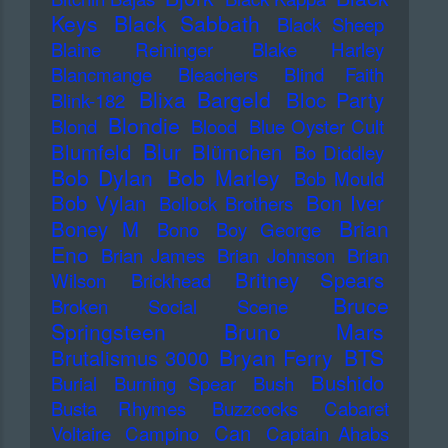
Keys
Black Sabbath
Black Sheep
Blaine Reininger
Blake Harley
Blancmange
Bleachers
Blind Faith
Blixa Bargeld
Bloc Party
Blink-182
Blondie
Blond
Blood
Blue Oyster Cult
Blur
Blumfeld
Blümchen
Bo Diddley
Bob Dylan
Bob Marley
Bob Mould
Bob Vylan
Bon Iver
Bollock Brothers
Brian
Boney M
Bono
Boy George
Eno
Brian James
Brian Johnson
Brian
Britney Spears
Wilson
Brickhead
Bruce
Broken Social Scene
Springsteen
Bruno Mars
Bryan Ferry
BTS
Brutalismus 3000
Bushido
Burial
Burning Spear
Bush
Busta Rhymes
Buzzcocks
Cabaret
Can
Voltaire
Campino
Captain Ahabs