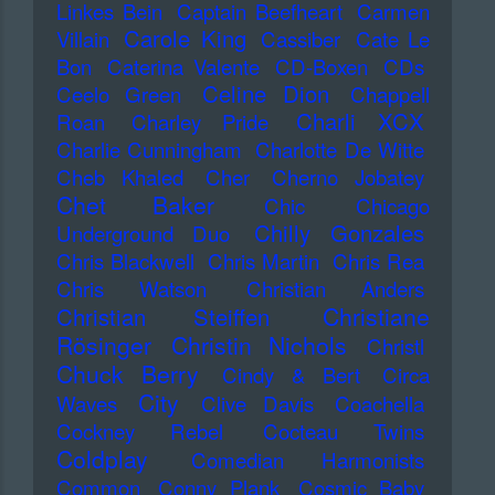
Linkes Bein
Captain Beefheart
Carmen
Carole King
Villain
Cassiber
Cate Le
Bon
Caterina Valente
CD-Boxen
CDs
Celine Dion
Ceelo Green
Chappell
Charli XCX
Roan
Charley Pride
Charlie Cunningham
Charlotte De Witte
Cheb Khaled
Cher
Cherno Jobatey
Chet Baker
Chic
Chicago
Chilly Gonzales
Underground Duo
Chris Blackwell
Chris Martin
Chris Rea
Chris Watson
Christian Anders
Christiane
Christian Steiffen
Rösinger
Christin Nichols
Christl
Chuck Berry
Cindy & Bert
Circa
City
Waves
Clive Davis
Coachella
Cockney Rebel
Cocteau Twins
Coldplay
Comedian Harmonists
Common
Conny Plank
Cosmic Baby