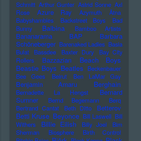
Schmitt
Arthur Gunter
Astrid Sonne
Axl
Azure Ray
Rose
Azymuth
Ätna
Babyshambles
Backstreet Boys
Bad
Balbina
Bunny
Bamboo Artists
Bananarama
BAP
Barbara
Schöneberger
Barenaked Ladies
Basia
Bulat
Bassdee
Baxter Dury
Bay City
Beach Boys
Bazzazian
Rollers
Beastie Boys
Beatles
Beckenbauer
Bee Gees
Beirut
Ben LaMar Gay
Berghain
Benjamin Amaru
Bernard
Bernadette La Hengst
Sumner
Bernd Begemann
Berq
Betterov
Bertrand Cantat
Beth Ditto
Betti Kruse
Beyonce
Bill Laswell
Bill
Billie Eilish
Withers
Billy Joel
Bim
Sherman
Biosphere
Birth Control
Björk
Black
Bitchin Bajas
Black Kappa