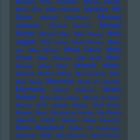
Melody's Echo Chamber
Mense Reents
Metallica
MF
Mesut Özil
Metal Hammer
Michael
Doom
Michael Hutchence
Jackson
Michael
Michael Kemner
Mick
Rother
Michael Stipe
Mick Harvey
Jagger
Mick Jones
Micki Meuser
Midge
Miles Davis
Miley
Ure
Mike Skinner
Cyrus
Mine
Mille Petrozza
Milli Vanilli
Moby
Mittekill
Ministry
Missy Elliott
Moderat
Modern Talking
Moe Jacksch
Mois
Moonriivr
Mola
Moog
Moritz von Oswald
Morrissey
Moses
Morton Feldman
Pelham
Motor Boys Motor
Mouse On Mars
Mozart
MTV
Muddy Waters
Muff Potter
Muppet Show
Münchener Freiheit
My Bloody
Valentine
N.W.A.
Naddel
Nadin Deventer
Nana Mouskouri
Nation Of Language
Nazareth
NDW
Neil Diamond
Neil Tennant