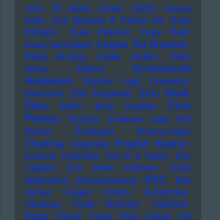
John
Dr Motte
Drake
DSDS
Duane
Eddy
Dub Spencer & Trance Hill
Duke
Ellington
Duke Pearson
Duke Reid
Ed Sheeran
Eagles
Dusty Springfield
Eddie Murphy
Eddie Vedder
Eden
Einstürzende
Golan
Editors
Neubauten
Electric Light Orchestra
Elon Musk
Electronic
Ella Fitzgerald
Elton John
Elvis
Elvis Costello
Presley
Embryo
Emerson Lake And
Eminem
Emma-Jean
Palmer
Thackray
English Teacher
Engerling
Erasure
Erdmöbel
Eric B & Rakim
Eric
Clapton
Eric Drew Feldman
Erste
ESC
Allgemeine Verunsicherung
Etta
James
Eugen Cicero
Eurythmics
Fabulous Freak Brothers
Faithless
Falco
Family
Farce
Farin Urlaub
Fat