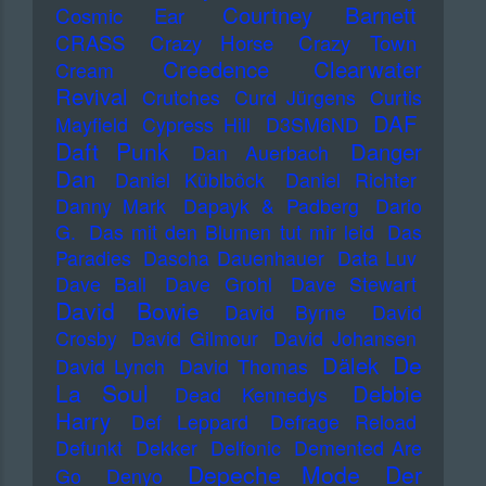
Courtney Barnett
Cosmic Ear
CRASS
Crazy Horse
Crazy Town
Creedence Clearwater
Cream
Revival
Crutches
Curd Jürgens
Curtis
DAF
Mayfield
Cypress Hill
D3SM6ND
Daft Punk
Danger
Dan Auerbach
Dan
Daniel Küblböck
Daniel Richter
Danny Mark
Dapayk & Padberg
Dario
G.
Das mit den Blumen tut mir leid
Das
Paradies
Dascha Dauenhauer
Data Luv
Dave Ball
Dave Grohl
Dave Stewart
David Bowie
David Byrne
David
Crosby
David Gilmour
David Johansen
De
Dälek
David Lynch
David Thomas
La Soul
Debbie
Dead Kennedys
Harry
Def Leppard
Defrage Reload
Defunkt
Dekker
Delfonic
Demented Are
Depeche Mode
Der
Go
Denyo