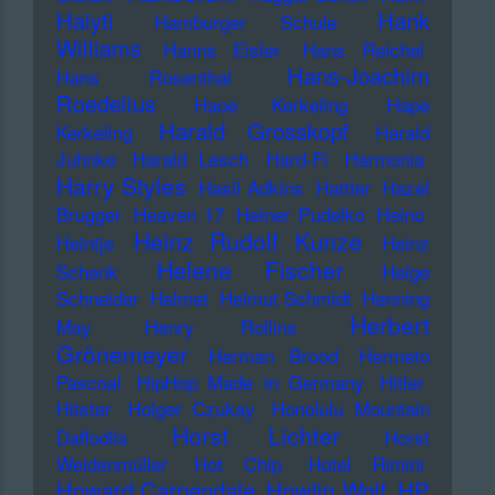
Haiyti
Hank
Hamburger Schule
Williams
Hanns Eisler
Hans Reichel
Hans-Joachim
Hans Rosenthal
Roedelius
Haoe Kerkeling
Hape
Harald Grosskopf
Kerkeling
Harald
Juhnke
Harald Lesch
Hard-Fi
Harmonia
Harry Styles
Hasil Adkins
Hattler
Hazel
Brugger
Heaven 17
Heiner Pudelko
Heino
Heinz Rudolf Kunze
Heintje
Heinz
Helene Fischer
Schenk
Helge
Schneider
Helmet
Helmut Schmidt
Henning
Herbert
May
Henry Rollins
Grönemeyer
Herman Brood
Hermeto
Pascoal
HipHop Made in Germany
Hitler
Hitster
Holger Czukay
Honolulu Mountain
Horst Lichter
Daffodils
Horst
Weidenmüller
Hot Chip
Hotel Rimini
Howard Carpendale
Howlin Wolf
HP