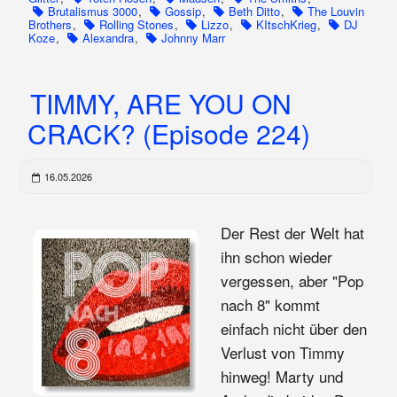
Brutalismus 3000
,
Gossip
,
Beth Ditto
,
The Louvin
Brothers
,
Rolling Stones
,
Lizzo
,
KItschKrieg
,
DJ
Koze
,
Alexandra
,
Johnny Marr
TIMMY, ARE YOU ON
CRACK? (Episode 224)
16.05.2026
Der Rest der Welt hat
ihn schon wieder
vergessen, aber "Pop
nach 8" kommt
einfach nicht über den
Verlust von Timmy
hinweg! Marty und