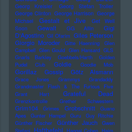
Georg Kreisler
Georg Stefan Troller
George Clinton
George Harrison
George
Gestalt et Jive
Michael
Get Well
Gewalt
Gigi
Soon
GG Allin
D'Agostino
Giles Peterson
Gil Ofarim
Giorgio Moroder
Gitte Haenning
Glen
Campbell
Glen Gould
Glen Hansard
GLS
Gnarls Barkley
Goebbels/Harth
Golden
Goldie
Pudel Club
Goodie Mob
Gorillaz
Gossip
Götz Alsmann
Grace Jones
Grammys
Grandaddy
Grandmaster Flash & The Furious Five
Grateful Dead
Grant Hart
Grenzkontrolle
Grether Schwestern
Grim104
Grobschnitt
Grimes
Guano
Apes
Gunter Hampel
Guru
Guy Ritchie
Günther Jauch
Günther Fischer
Gwen
Haftbefehl
Stefani
Haggai Cohen
Haim