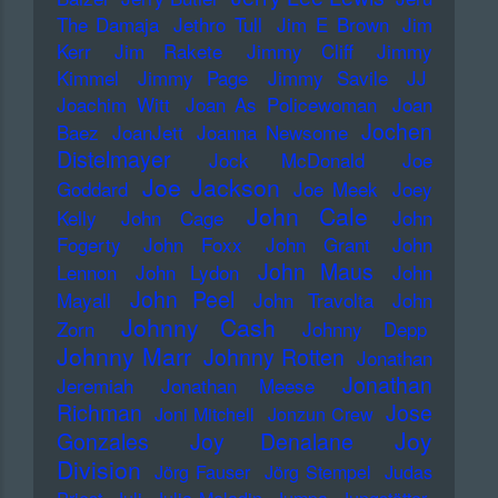
The Damaja
Jethro Tull
Jim E Brown
Jim
Kerr
Jim Rakete
Jimmy Cliff
Jimmy
Kimmel
Jimmy Page
Jimmy Savile
JJ
Joachim Witt
Joan As Policewoman
Joan
Jochen
Baez
JoanJett
Joanna Newsome
Distelmayer
Jock McDonald
Joe
Joe Jackson
Goddard
Joe Meek
Joey
John Cale
Kelly
John Cage
John
Fogerty
John Foxx
John Grant
John
John Maus
Lennon
John Lydon
John
John Peel
Mayall
John Travolta
John
Johnny Cash
Zorn
Johnny Depp
Johnny Marr
Johnny Rotten
Jonathan
Jonathan
Jeremiah
Jonathan Meese
Richman
Jose
Joni Mitchell
Jonzun Crew
Joy
Gonzales
Joy Denalane
Division
Jörg Fauser
Jörg Stempel
Judas