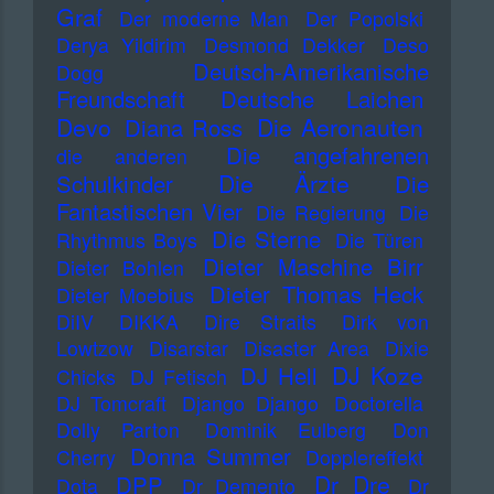
Graf
Der moderne Man
Der Popolski
Derya Yildirim
Desmond Dekker
Deso
Deutsch-Amerikanische
Dogg
Freundschaft
Deutsche Laichen
Devo
Die Aeronauten
Diana Ross
Die angefahrenen
die anderen
Die Ärzte
Schulkinder
Die
Fantastischen Vier
Die Regierung
Die
Die Sterne
Rhythmus Boys
Die Türen
Dieter Maschine Birr
Dieter Bohlen
Dieter Thomas Heck
Dieter Moebius
DiIV
DIKKA
Dire Straits
Dirk von
Lowtzow
Disarstar
Disaster Area
Dixie
DJ Koze
DJ Hell
Chicks
DJ Fetisch
DJ Tomcraft
Django Django
Doctorella
Dolly Parton
Dominik Eulberg
Don
Donna Summer
Cherry
Dopplereffekt
Dr Dre
DPP
Dota
Dr Demento
Dr