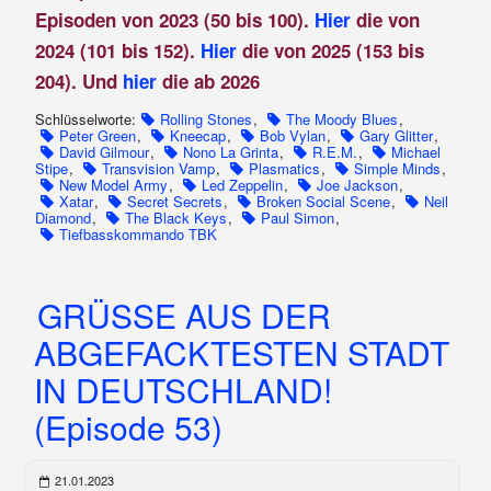
Episoden von 2023 (50 bis 100).
Hier
die von
2024 (101 bis 152).
Hier
die von 2025 (153 bis
204). Und
hier
die ab 2026
Schlüsselworte:
Rolling Stones
,
The Moody Blues
,
Peter Green
,
Kneecap
,
Bob Vylan
,
Gary Glitter
,
David Gilmour
,
Nono La Grinta
,
R.E.M.
,
Michael
Stipe
,
Transvision Vamp
,
Plasmatics
,
Simple Minds
,
New Model Army
,
Led Zeppelin
,
Joe Jackson
,
Xatar
,
Secret Secrets
,
Broken Social Scene
,
Neil
Diamond
,
The Black Keys
,
Paul Simon
,
Tiefbasskommando TBK
GRÜSSE AUS DER
ABGEFACKTESTEN STADT
IN DEUTSCHLAND!
(Episode 53)
21.01.2023