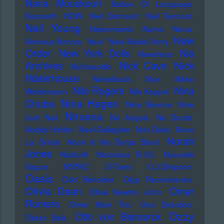
Nana Mouskouri
Nation Of Language
Nazareth
NDW
Neil Diamond
Neil Tennant
Neil Young
Nekromantix
Nemo
Nena
New
Nervous Norvus
Neu!
New Model Army
Order
New York Dolls
Nia
Newcleus
Nick
Archives
Nick Cave
Nichtseattle
Waterhouse
Nickelback
Nico
Nikko
Nile Rogers
Nina
Weidemann
Nils Keppel
Nina Hagen
Chuba
Nina Simone
Nine
Nirvana
Inch Nail
No Angels
No Doubt
Noddy Holder
Noel Gallagher
Noir Désir
Nono
Norah
La Grinta
Noori & His Dorpa Band
Jones
Notdurft
Notorious B.I.G.
Nouvelle
Vague
NSYNC
O-Town
O.J.Simpson
Oasis
Odd Beholder
Olga Reznichenko
Olivia Dean
Omar
Olivia Newton John
Romero
Omer Klein Trio
One Direction
Ozzy
Otto von Bismarck
Oskar Sala