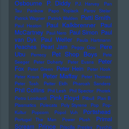
Osbourne
P. Diddy
P.J. Harvey
Pan
Tau
Pankow
Papo Yoplack
Parov Stelar
Patti Smith
Patrick Wagner
Patrick Walden
Paul Kalkbrenner
Paul
Paul Heaton
McCartney
Paul Simon
Paul
Paul Nero
Paul Weller
van Dyk
Paula Hartmann
Pere
Peaches
Pearl Jam
Peggy Gou
Pet Shop Boys
Ubu
Perrecy
Pete
Peter
Seeger
Peter Doherty
Peter Evans
Fox
Peter Hein
Peter Green
Peter Hook
Peter Maffay
Peter Kraus
Peter Thomas
Peter Tosh
Petter Eldh
Pharoah Sanders
Phil Collins
Phil Lesh
Phil Spector
Photek
Pink Floyd
Pietro Lombardi
Pitbull
Plan B
Plasmatics
Polecats
Poly Styrene
Pop
Pop-
Portishead
Kultur
Popcorn
Popol Vuh
Primal
Portugal The Man
Power Plush
Prince
Scream
Priscilla Presley
Psychic