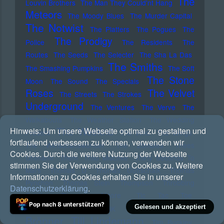
The
Louvin Brothers
The Man They Could'nt Hang
Meteors
The Moody Blues
The Murder Capital
The Notwist
The Platters
The Pogues
The
The Prodigy
Police
The Residents
The
Routes
The Seeds
The Selecter
The Sha La Das
The Smiths
The Smashing Pumpkins
The Soft
The Stone
Moon
The Sound
The Specials
Roses
The Velvet
The Streets
The Strokes
Underground
The Ventures
The Verve
The
Walkabouts
The Weather Station
The Wedding
The Weeknd
Hinweis:
Um unsere Webseite optimal zu gestalten und
Present
The Who
The Wings
fortlaufend verbessern zu können, verwenden wir
The Wirtschaftswunder
The Zombies
Thees
Cookies. Durch die weitere Nutzung der Webseite
Uhlmann
Them
Thilo Mischke
Thirty Seconds To
stimmen Sie der Verwendung von Cookies zu. Weitere
Mars
Thomas D
Thomas Gottschalk
Thomas
Informationen zu Cookies erhalten Sie in unserer
Pynchon
Thomas Stein
Thompson
Throbbing
Datenschutzerklärung
.
Gristle
Thurston Moore
Tic Tac Toe
Till
Pop nach 8 unterstützen?
Tikhet
Gelesen und akzeptiert
Tiefbasskommando TBK
Brönner
Till Lindemann
Tim Buckley