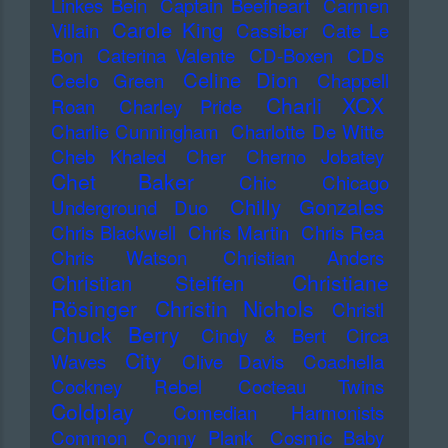
Linkes Bein
Captain Beefheart
Carmen
Carole King
Villain
Cassiber
Cate Le
Bon
Caterina Valente
CD-Boxen
CDs
Celine Dion
Ceelo Green
Chappell
Charli XCX
Roan
Charley Pride
Charlie Cunningham
Charlotte De Witte
Cheb Khaled
Cher
Cherno Jobatey
Chet Baker
Chic
Chicago
Chilly Gonzales
Underground Duo
Chris Blackwell
Chris Martin
Chris Rea
Chris Watson
Christian Anders
Christiane
Christian Steiffen
Rösinger
Christin Nichols
Christl
Chuck Berry
Cindy & Bert
Circa
City
Waves
Clive Davis
Coachella
Cockney Rebel
Cocteau Twins
Coldplay
Comedian Harmonists
Common
Conny Plank
Cosmic Baby