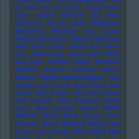
Louvin Brothers
Love
Low
Life Rich Kids
LTJ Bukem
Ludwig Hirsch
Lyca
Lynyrd Skynyrd
Mac Miller
Madness
Macklemore
Mad Sin
Madlib
Madonna
Madsen
Main Source
Makaya McCraven
Malcolm McLaren
Malik Harris
Malva
Mambo Kurt
Mamie
Mani
Perry
Manfred Krug
Manfred Mann
Mariah Carey
Marianne
Marc Bolan
Faithfull
Marianne Rosenberg
Marilyn
Marius Müller-Westernhagen
Mark
Benecke
Mark E Smith
Mark Ernestus
Mark
Forster
Mark Knopfler
Mark Oliver Everett
Mark Saunders
Mark Zuckerberg
Markus
Martin
Kavka
Marlo Grosshardt
Marteria
Martin Gore
Böttcher
Marusha
Marvin
Massive Attack
Rainwater
Massiv
Mavi
Max Goldt
Max
Phoenix
Max Giesinger