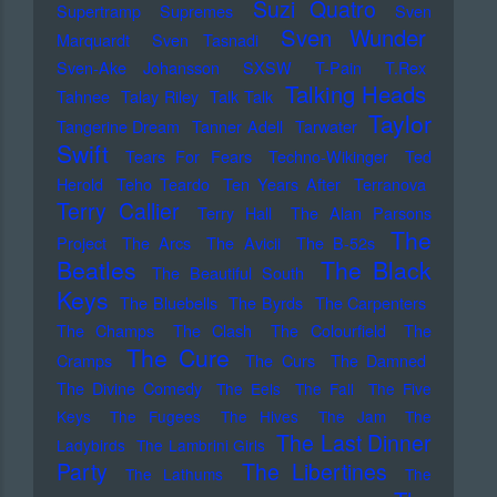
Suzi Quatro
Supertramp
Supremes
Sven
Sven Wunder
Marquardt
Sven Tasnadi
Sven-Ake Johansson
SXSW
T-Pain
T.Rex
Talking Heads
Tahnee
Talay Riley
Talk Talk
Taylor
Tangerine Dream
Tanner Adell
Tarwater
Swift
Tears For Fears
Techno-Wikinger
Ted
Herold
Teho Teardo
Ten Years After
Terranova
Terry Callier
Terry Hall
The Alan Parsons
The
Project
The Arcs
The Avicii
The B-52s
Beatles
The Black
The Beautiful South
Keys
The Bluebells
The Byrds
The Carpenters
The Champs
The Clash
The Colourfield
The
The Cure
Cramps
The Curs
The Damned
The Divine Comedy
The Eels
The Fall
The Five
Keys
The Fugees
The Hives
The Jam
The
The Last Dinner
Ladybirds
The Lambrini Girls
Party
The Libertines
The Lathums
The