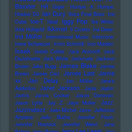
Baxxter
HR Giger
Humpe & Humpe
Ian Dury
Hüsker Dü
Ibiza Final Boss
Ice
Iggy Pop
Ice-T
Cube
Ideal
Ike White
Ikkimel
Ikke Hüftgold
Il Civetto
Ina Deter
Ina Müller
International Music
Interzone
Irene Schweizer
Irmin Schmidt
Iron Maiden
Isaak
Isaiah Collier
Jack Antonoff
Jack
DeJohnette
Jack White
Jackmate
Jackson
James Blake
Brown
Jake Bugg
James
James Last
Jamie
Brown
James Carr
xx
Jan Delay
Jan Müller
Jane's
Janet Jackson
Addiction
Janis Joplin
Jantra
Jarvis Cocker
Jason Donovan
Jazz
Jason Lytle
Jay Z
Jaye Muller
Jazzmatazz
Jean-Michel Jarre
Jefferson
Airplane
Jello Biafra
Jennifer Finch
Jennifer Rostock
Jennifer Weist
Jens
Jerry Lee Lewis
Balzer
Jerry Butler
Jeru