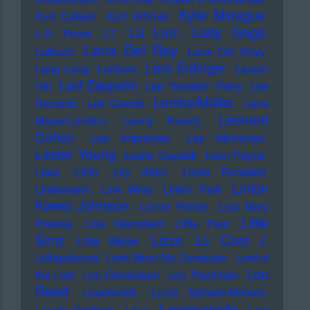
Kylie Minogue
Kurt Cobain
Kurt Krömer
Lady Gaga
La Lom
L.A. Priest
L7
Lana Del Rey
Laibach
Lana Del Reyy
Lars Eidinger
Lang Lang
Lankum
Lauryn
Led Zeppelin
Hill
Lee "Scratch" Perry
Lee
Lemke/Müller
Ranaldo
Leif Garrett
Lena
Leonard
Meyer-Landrut
Lenny Kravitz
Cohen
Les Impremes
Les McKeown
Lester Young
Lewis Capaldi
Liam Payne
Liars
Lilith
Lily Allen
Linda Ronstadt
Linton
Lindemann
Link Wray
Linkin Park
Kwesi Johnson
Lionel Richie
Lisa Mary
Little
Presley
Lisa Stansfield
Little Feat
LL Cool J
Simz
Lizzo
Little Walter
Lollapalooza
Look Mum No Computer
Lord of
Lou
the Lost
Lou Donaldson
Lou Pearlman
Reed
Loudermilk
Louis Moholo-Moholo
Loveparade