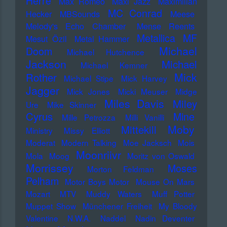
Herre
Max Romeo
Maxi Jazz
Maximilian
MC Conrad
Hecker
MBSounds
Meese
Melody's Echo Chamber
Mense Reents
Metallica
MF
Mesut Özil
Metal Hammer
Michael
Doom
Michael Hutchence
Jackson
Michael
Michael Kemner
Mick
Rother
Michael Stipe
Mick Harvey
Jagger
Mick Jones
Micki Meuser
Midge
Miles Davis
Miley
Ure
Mike Skinner
Cyrus
Mine
Mille Petrozza
Milli Vanilli
Moby
Mittekill
Ministry
Missy Elliott
Moderat
Modern Talking
Moe Jacksch
Mois
Moonriivr
Mola
Moog
Moritz von Oswald
Morrissey
Moses
Morton Feldman
Pelham
Motor Boys Motor
Mouse On Mars
Mozart
MTV
Muddy Waters
Muff Potter
Muppet Show
Münchener Freiheit
My Bloody
Valentine
N.W.A.
Naddel
Nadin Deventer