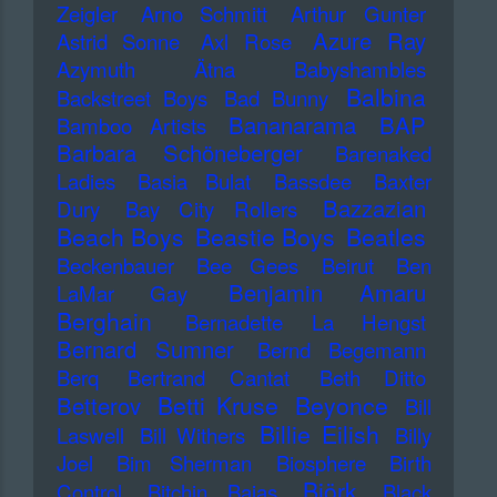
Zeigler
Arno Schmitt
Arthur Gunter
Azure Ray
Astrid Sonne
Axl Rose
Azymuth
Ätna
Babyshambles
Balbina
Backstreet Boys
Bad Bunny
Bananarama
BAP
Bamboo Artists
Barbara Schöneberger
Barenaked
Ladies
Basia Bulat
Bassdee
Baxter
Bazzazian
Dury
Bay City Rollers
Beach Boys
Beastie Boys
Beatles
Beckenbauer
Bee Gees
Beirut
Ben
Benjamin Amaru
LaMar Gay
Berghain
Bernadette La Hengst
Bernard Sumner
Bernd Begemann
Berq
Bertrand Cantat
Beth Ditto
Betti Kruse
Beyonce
Betterov
Bill
Billie Eilish
Laswell
Bill Withers
Billy
Joel
Bim Sherman
Biosphere
Birth
Björk
Control
Bitchin Bajas
Black