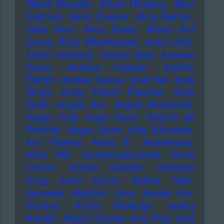
Alfred Brendel
Alfred Hilsberg
Alice
Alice Cooper
Coltrane
Alice Merton
Alicia Keys
Alma Naidu
Althea And
Amy Winehouse
Donna
Andre 3000
Andre Herzberg
Andrea Berg
Andreas
Dorau
Andreas Gabalier
Andrew
Eldritch
Andrew Vachss
Andy Bell
Andy
Andy Fletch Fletcher
Brings
Andy
Smith
Angela Aux
Angelo Branduardi
Angine de
Angelo Kelly
Angie Stone
Poitrine
Angus Stone
Anja Schneider
Ann Peebles
AnNa R.
Annahstasia
Anne Will
Annenmaykantereit
Annie
Lennox
Anreas Gabalier
Antilopen
Aphex Twin
Gang
Anton Karras
Apsilon
Aphrodite
Arca
Arcade Fire
Archive
Arctic Monkeys
Aretha
Franklin
Ariana Grande
Ariel Pink
Arnd