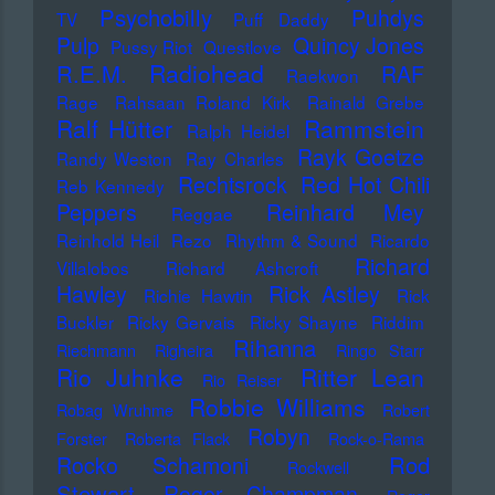
Psychobilly
Puhdys
TV
Puff Daddy
Pulp
Quincy Jones
Pussy Riot
Questlove
Radiohead
R.E.M.
RAF
Raekwon
Rage
Rahsaan Roland Kirk
Rainald Grebe
Ralf Hütter
Rammstein
Ralph Heidel
Rayk Goetze
Randy Weston
Ray Charles
Rechtsrock
Red Hot Chili
Reb Kennedy
Peppers
Reinhard Mey
Reggae
Reinhold Heil
Rezo
Rhythm & Sound
Ricardo
Richard
Villalobos
Richard Ashcroft
Hawley
Rick Astley
Richie Hawtin
Rick
Buckler
Ricky Gervais
Ricky Shayne
Riddim
Rihanna
Riechmann
Righeira
Ringo Starr
Rio Juhnke
Ritter Lean
Rio Reiser
Robbie Williams
Robag Wruhme
Robert
Robyn
Forster
Roberta Flack
Rock-o-Rama
Rod
Rocko Schamoni
Rockwell
Stewart
Roger Champman