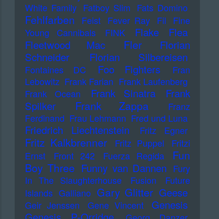
White Family
Fatboy Slim
Fats Domino
Fehlfarben
Feist
Fever Ray
Fil
Fine
Flake
Flea
Young Cannibals
FINK
Fler
Fleetwood Mac
Florian
Schneider
Florian Silbereisen
Foo Fighters
Fontaines DC
Fran
Lebowitz
Frank Farian
Frank Laufenberg
Frank Sinatra
Frank
Frank Ocean
Frank Zappa
Spilker
Franz
Ferdinand
Frau Lehmann
Fred und Luna
Friedrich Liechtenstein
Fritz Egner
Fritz Kalkbrenner
Fritz Puppel
Fritzi
Fun
Ernst
Front 242
Fuerza Regida
Boy Three
Funny van Dannen
Fury
In The Slaughterhouse
Fusion
Future
Gary Glitter
Geese
Islands
Galliano
Genesis
Geir Jenssen
Gene Vincent
Genesis P-Orridge
Georg Danzer