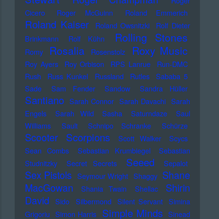
Roger
Cicero
Roger McGuinn
Roland Emmerich
Roland Kaiser
Roland Owsnitzki
Rolf Dieter
Rolling Stones
Brinkmann
Rolf Kühn
Rosalia
Roxy Music
Romy
Rosenstolz
Roy Ayers
Roy Orbison
RPS Lanrue
Run-DMC
Rush
Russ Kunkel
Russland
Rutles
Sababa 5
Sade
Sam Fender
Sandow
Sandra Hüller
Santiano
Sarah Connor
Sarah Davachi
Sarah
Engels
Sarah Wild
Sasha
Saturndaze
Saul
Williams
Sault
Schnipo Schranke
Schürze
Scorpions
Scooter
Scott Walker
Scycs
Sean Combs
Sebastian Krumbiegel
Sebastian
Seeed
Studnitzky
Secret Secrets
Sepalot
Sex Pistols
Shane
Seymour Wright
Shaggy
MacGowan
Shirin
Shania Twain
Shellac
David
Sido
Silbermond
Silent Servant
Simina
Simple Minds
Grigoriu
Simon Harris
Sinead