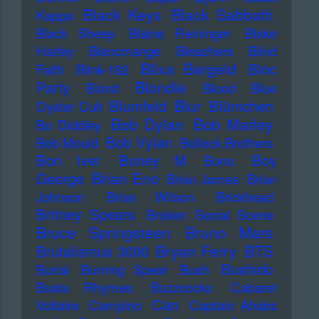
Black Keys
Black Sabbath
Kappa
Black Sheep
Blaine Reininger
Blake
Harley
Blancmange
Bleachers
Blind
Blixa Bargeld
Bloc
Faith
Blink-182
Blondie
Party
Blond
Blood
Blue
Blur
Blumfeld
Blümchen
Oyster Cult
Bob Dylan
Bob Marley
Bo Diddley
Bob Vylan
Bob Mould
Bollock Brothers
Bon Iver
Boney M
Boy
Bono
Brian Eno
George
Brian James
Brian
Johnson
Brian Wilson
Brickhead
Britney Spears
Broken Social Scene
Bruce Springsteen
Bruno Mars
Bryan Ferry
BTS
Brutalismus 3000
Bushido
Burial
Burning Spear
Bush
Busta Rhymes
Buzzcocks
Cabaret
Can
Voltaire
Campino
Captain Ahabs