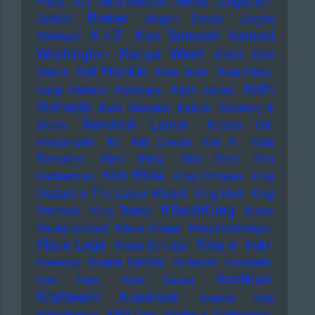
Priest
Juli
Julia Meladin
Jumpa
Jungstötter
Justin Bieber
Jürgen Drews
Jürgen
K.I.Z.
Kae Tempest
Kamasi
Zeltinger
Kanye West
Washington
Karat
Karl
Kat Frankie
Bartos
Kate Bush
Kate Perry
Keith
Katja Ebstein
Kavinsky
Keith Jarrett
Richards
Kele Okereke
Kelela
Kemistry &
Kendrick Lamar
Storm
Kerstin Ott
Khruangbin
KI
KId Creole
KId P.
KIda
Ramadan
KIev Stingl
KIm Deal
KIm
KIm Wilde
Kardashian
KIng Crimson
KIng
Gizzard & The Lizard Wizard
KIng Kurt
KIng
KItschKrieg
Princess
KIng Tubby
Klaas
Heufer-Umlauf
Klaus Dinger
Klaus Doldinger
Klez.e
Klaus Lage
Klaus Schulze
KMD
Kneecap
Koefte DeVille
Kollegah
Kompakt
Kraftklub
Kool Herc
Kool Savas
Kraftwerk
Krautrock
Kreator
Kris
Kristofferson
KRS-One
Kruder & Dorfmeister