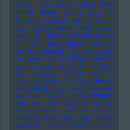
Sister
O'Connor
Siouxsie And The Banshees
Ski
Rosetta Tharpe
Sisters Of Mercy
Aggu
Skinner Brothers
Skinny Pelembe
Sky
Sleaford Mods
Saxon
Slade
Sleater-
Sly And The Family Stone
Kinney
Smag
Snoop Dogg
Pa Dig Selv
Soap & Skin
Soft
Soft Machine
Cell
Sonic Youth
Sonics
Sophia Kennedy
Sonny Rollins
Soolking
Spliff
South Park
Sparks
Spencer Davis Group
Sprints
Squarepusher
St. Vincent
Station 17
Status Quo
Stephan Sulke
Stephen Luscombe
Steve Albini
Steve Cropper
Steve Miller
Stevie Wonder
Steve Strange
Steven Tyler
Sting
Stieber Twins
Stock Aitken Waterman
Stooges
Stranglers
Stratocaster
Strawberry
Stray Cats
Switchblade
Sufjan Stevens
Sugarhill Gang
Suicidal Tendencies
Sun Diego