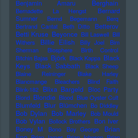
Berghain
Benjamin Amaru
Bernard
Bernadette La Hengst
Sumner
Bernd Begemann
Berq
Betterov
Bertrand Cantat
Beth Ditto
Betti Kruse
Beyonce
Bill Laswell
Bill
Billie Eilish
Withers
Billy Joel
Bim
Sherman
Biosphere
Birth Control
Björk
Black
Bitchin Bajas
Black Kappa
Keys
Black Sabbath
Black Sheep
Blaine Reininger
Blake Harley
Blancmange
Bleachers
Blind Faith
Blixa Bargeld
Bloc Party
Blink-182
Blondie
Blond
Blood
Blue Oyster Cult
Blur
Blumfeld
Blümchen
Bo Diddley
Bob Dylan
Bob Marley
Bob Mould
Bob Vylan
Bon Iver
Bollock Brothers
Brian
Boney M
Bono
Boy George
Eno
Brian James
Brian Johnson
Brian