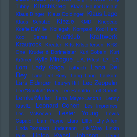
KItschKrieg
Tubby
Klaas Heufer-Umlauf
Klaus Lage
Klaus Dinger
Klaus Doldinger
Klez.e
Klaus Schulze
KMD
Kneecap
Koefte DeVille
Kollegah
Kompakt
Kool Herc
Kraftwerk
Kraftklub
Kool Savas
Krautrock
Kreator
Kris Kristofferson
KRS-
One
Kruder & Dorfmeister
Kurt Cobain
Kurt
Kylie Minogue
La
Krömer
L.A. Priest
L7
Lana Del
Lady Gaga
Lom
Laibach
Rey
Lana Del Reyy
Lang Lang
Lankum
Lars Eidinger
Led Zeppelin
Lauryn Hill
Lee "Scratch" Perry
Lee Ranaldo
Leif Garrett
Lemke/Müller
Lena Meyer-Landrut
Lenny
Leonard Cohen
Kravitz
Les Impremes
Lester Young
Les McKeown
Lewis
Capaldi
Liam Payne
Liars
Lilith
Lily Allen
Linda Ronstadt
Lindemann
Link Wray
Linkin
Linton Kwesi Johnson
Park
Lionel