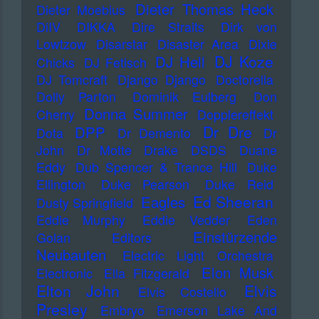
Dieter Thomas Heck
Dieter Moebius
DiIV
DIKKA
Dire Straits
Dirk von
Lowtzow
Disarstar
Disaster Area
Dixie
DJ Koze
DJ Hell
Chicks
DJ Fetisch
DJ Tomcraft
Django Django
Doctorella
Dolly Parton
Dominik Eulberg
Don
Donna Summer
Cherry
Dopplereffekt
Dr Dre
DPP
Dota
Dr Demento
Dr
John
Dr Motte
Drake
DSDS
Duane
Eddy
Dub Spencer & Trance Hill
Duke
Ellington
Duke Pearson
Duke Reid
Ed Sheeran
Eagles
Dusty Springfield
Eddie Murphy
Eddie Vedder
Eden
Einstürzende
Golan
Editors
Neubauten
Electric Light Orchestra
Elon Musk
Electronic
Ella Fitzgerald
Elton John
Elvis
Elvis Costello
Presley
Embryo
Emerson Lake And