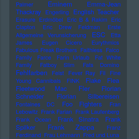
Eminem
Emma-Jean
Palmer
Thackray
English Teacher
Engerling
Erasure
Erdmöbel
Eric B & Rakim
Eric
Clapton
Eric Drew Feldman
Erste
ESC
Allgemeine Verunsicherung
Etta
James
Eugen Cicero
Eurythmics
Fabulous Freak Brothers
Faithless
Falco
Family
Farce
Farin Urlaub
Fat White
Family
Fatboy Slim
Fats Domino
Fehlfarben
Feist
Fever Ray
Fil
Fine
Flake
Flea
Young Cannibals
FINK
Fler
Fleetwood Mac
Florian
Schneider
Florian Silbereisen
Foo Fighters
Fontaines DC
Fran
Lebowitz
Frank Farian
Frank Laufenberg
Frank Sinatra
Frank
Frank Ocean
Frank Zappa
Spilker
Franz
Ferdinand
Frau Lehmann
Fred und Luna