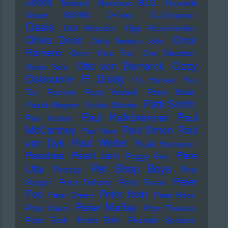
Jones
Notdurft
Notorious B.I.G.
Nouvelle
Vague
NSYNC
O-Town
O.J.Simpson
Oasis
Odd Beholder
Olga Reznichenko
Olivia Dean
Omar
Olivia Newton John
Romero
Omer Klein Trio
One Direction
Ozzy
Otto von Bismarck
Oskar Sala
Osbourne
P. Diddy
P.J. Harvey
Pan
Tau
Pankow
Papo Yoplack
Parov Stelar
Patti Smith
Patrick Wagner
Patrick Walden
Paul Kalkbrenner
Paul
Paul Heaton
McCartney
Paul Simon
Paul
Paul Nero
Paul Weller
van Dyk
Paula Hartmann
Pere
Peaches
Pearl Jam
Peggy Gou
Pet Shop Boys
Ubu
Perrecy
Pete
Peter
Seeger
Peter Doherty
Peter Evans
Fox
Peter Hein
Peter Green
Peter Hook
Peter Maffay
Peter Kraus
Peter Thomas
Peter Tosh
Petter Eldh
Pharoah Sanders