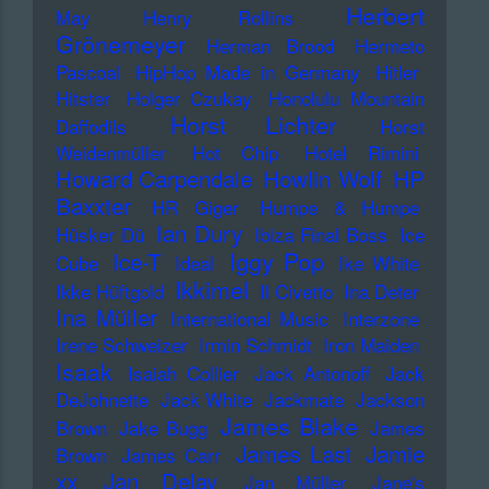
Herbert
May
Henry Rollins
Grönemeyer
Herman Brood
Hermeto
Pascoal
HipHop Made in Germany
Hitler
Hitster
Holger Czukay
Honolulu Mountain
Horst Lichter
Daffodils
Horst
Weidenmüller
Hot Chip
Hotel Rimini
Howard Carpendale
Howlin Wolf
HP
Baxxter
HR Giger
Humpe & Humpe
Ian Dury
Hüsker Dü
Ibiza Final Boss
Ice
Iggy Pop
Ice-T
Cube
Ideal
Ike White
Ikkimel
Ikke Hüftgold
Il Civetto
Ina Deter
Ina Müller
International Music
Interzone
Irene Schweizer
Irmin Schmidt
Iron Maiden
Isaak
Isaiah Collier
Jack Antonoff
Jack
DeJohnette
Jack White
Jackmate
Jackson
James Blake
Brown
Jake Bugg
James
James Last
Jamie
Brown
James Carr
xx
Jan Delay
Jan Müller
Jane's