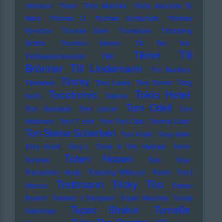
Uhlmann
Them
Thilo Mischke
Thirty Seconds To
Mars
Thomas D
Thomas Gottschalk
Thomas
Pynchon
Thomas Stein
Thompson
Throbbing
Gristle
Thurston Moore
Tic Tac Toe
Till
Tikhet
Tiefbasskommando TBK
Brönner
Till Lindemann
Tim Buckley
Timmy
Timewarp
Timo Lassy
Tina Turner
Toby
Tocotronic
Tokio Hotel
Keith
Tokens
Tom Odell
Tom Gerhardt
Tom Lehrer
Tom
Robinson
Tom T. Hall
Tom Tom Club
Tommy Cash
Ton Steine Scherben
Toni Krahl
Tony Allen
Tony Krahl
Tony-L
Toots & The Maytals
Torch
Toten Hosen
Tortoise
Toto
Toya
Transvision Vamp
Traveling Wilburys
Travis
Trent
Trettmann
Trio
Tricky
Reznor
Tristan
Brusch
Tristwch Y Fenywod
Trojan Records
Tunde
Tupac Shakur
Turnstile
Adebimpe