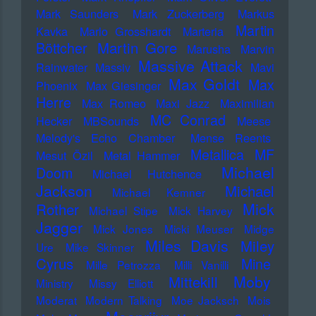
Mark Saunders
Mark Zuckerberg
Markus
Martin
Kavka
Marlo Grosshardt
Marteria
Martin Gore
Böttcher
Marusha
Marvin
Massive Attack
Rainwater
Massiv
Mavi
Max Goldt
Max
Phoenix
Max Giesinger
Herre
Max Romeo
Maxi Jazz
Maximilian
MC Conrad
Hecker
MBSounds
Meese
Melody's Echo Chamber
Mense Reents
Metallica
MF
Mesut Özil
Metal Hammer
Michael
Doom
Michael Hutchence
Jackson
Michael
Michael Kemner
Mick
Rother
Michael Stipe
Mick Harvey
Jagger
Mick Jones
Micki Meuser
Midge
Miles Davis
Miley
Ure
Mike Skinner
Cyrus
Mine
Mille Petrozza
Milli Vanilli
Moby
Mittekill
Ministry
Missy Elliott
Moderat
Modern Talking
Moe Jacksch
Mois