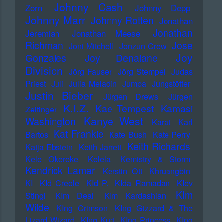
Johnny Cash
Zorn
Johnny Depp
Johnny Marr
Johnny Rotten
Jonathan
Jonathan
Jeremiah
Jonathan Meese
Richman
Jose
Joni Mitchell
Jonzun Crew
Joy
Gonzales
Joy Denalane
Division
Jörg Fauser
Jörg Stempel
Judas
Priest
Juli
Julia Meladin
Jumpa
Jungstötter
Justin Bieber
Jürgen Drews
Jürgen
K.I.Z.
Kae Tempest
Kamasi
Zeltinger
Kanye West
Washington
Karat
Karl
Kat Frankie
Bartos
Kate Bush
Kate Perry
Keith Richards
Katja Ebstein
Keith Jarrett
Kele Okereke
Kelela
Kemistry & Storm
Kendrick Lamar
Kerstin Ott
Khruangbin
KI
KId Creole
KId P.
KIda Ramadan
KIev
KIm
Stingl
KIm Deal
KIm Kardashian
Wilde
KIng Crimson
KIng Gizzard & The
Lizard Wizard
KIng Kurt
KIng Princess
KIng