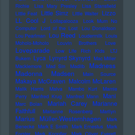
Richie
Lisa Mary Presley
Lisa Stansfield
Little Simz
Lizzo
Little Feat
Little Walter
LL Cool J
Lollapalooza
Look Mum No
Computer
Lord of the Lost
Lou Donaldson
Lou Reed
Lou Pearlman
Loudermilk
Louis
Moholo-Moholo
Louvin Brothers
Love
Loveparade
Low Life Rich Kids
LTJ
Lyca
Lynyrd Skynyrd
Bukem
Mac Miller
Madness
Macklemore
Mad Sin
Madlib
Madonna
Madsen
Main Source
Makaya McCraven
Malcolm McLaren
Malik Harris
Malva
Mambo Kurt
Mamie
Mani
Perry
Manfred Krug
Manfred Mann
Mariah Carey
Marianne
Marc Bolan
Faithfull
Marianne Rosenberg
Marilyn
Marius Müller-Westernhagen
Mark
Benecke
Mark E Smith
Mark Ernestus
Mark
Forster
Mark Knopfler
Mark Oliver Everett