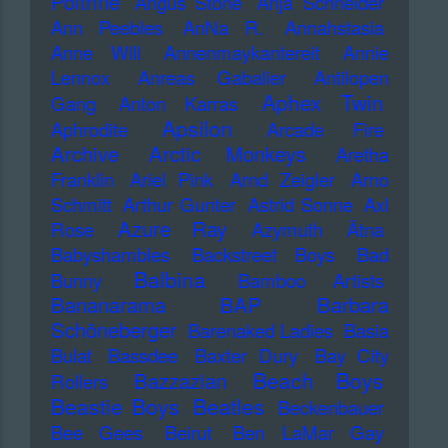
Poitrine
Angus Stone
Anja Schneider
Ann Peebles
AnNa R.
Annahstasia
Anne Will
Annenmaykantereit
Annie
Lennox
Anreas Gabalier
Antilopen
Aphex Twin
Gang
Anton Karras
Apsilon
Aphrodite
Arcade Fire
Archive
Arctic Monkeys
Aretha
Franklin
Ariel Pink
Arnd Zeigler
Arno
Schmitt
Arthur Gunter
Astrid Sonne
Axl
Azure Ray
Rose
Azymuth
Ätna
Babyshambles
Backstreet Boys
Bad
Balbina
Bunny
Bamboo Artists
Bananarama
BAP
Barbara
Schöneberger
Barenaked Ladies
Basia
Bulat
Bassdee
Baxter Dury
Bay City
Beach Boys
Bazzazian
Rollers
Beastie Boys
Beatles
Beckenbauer
Bee Gees
Beirut
Ben LaMar Gay