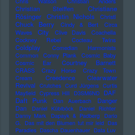
Chris Watson
Christian Anders
Christiane
Christian Steiffen
Rösinger
Christin Nichols
Christl
Chuck Berry
Cindy & Bert
Circa
City
Waves
Clive Davis
Coachella
Cockney Rebel
Cocteau Twins
Coldplay
Comedian Harmonists
Common
Conny Plank
Cosmic Baby
Courtney Barnett
Cosmic Ear
CRASS
Crazy Horse
Crazy Town
Creedence Clearwater
Cream
Revival
Crutches
Curd Jürgens
Curtis
DAF
Mayfield
Cypress Hill
D3SM6ND
Daft Punk
Danger
Dan Auerbach
Dan
Daniel Küblböck
Daniel Richter
Danny Mark
Dapayk & Padberg
Dario
G.
Das mit den Blumen tut mir leid
Das
Paradies
Dascha Dauenhauer
Data Luv