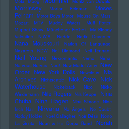
Moonriivr
Mola
Moog
Moritz von Oswald
Morrissey
Moses
Morton Feldman
Pelham
Motor Boys Motor
Mouse On Mars
Mozart
MTV
Muddy Waters
Muff Potter
Muppet Show
Münchener Freiheit
My Bloody
Valentine
N.W.A.
Naddel
Nadin Deventer
Nana Mouskouri
Nation Of Language
Nazareth
NDW
Neil Diamond
Neil Tennant
Neil Young
Nekromantix
Nemo
Nena
New
Nervous Norvus
Neu!
New Model Army
Order
New York Dolls
Nia
Newcleus
Nick
Archives
Nick Cave
Nichtseattle
Waterhouse
Nickelback
Nico
Nikko
Nile Rogers
Nina
Weidemann
Nils Keppel
Nina Hagen
Chuba
Nina Simone
Nine
Nirvana
Inch Nail
No Angels
No Doubt
Noddy Holder
Noel Gallagher
Noir Désir
Nono
Norah
La Grinta
Noori & His Dorpa Band