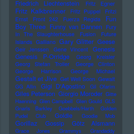
Friedrich Liechtenstein
Fritz Egner
Fritz Kalkbrenner
Fritz Puppel
Fritzi
Fun
Ernst
Front 242
Fuerza Regida
Boy Three
Funny van Dannen
Fury
In The Slaughterhouse
Fusion
Future
Gary Glitter
Geese
Islands
Galliano
Genesis
Geir Jenssen
Gene Vincent
Genesis P-Orridge
Georg Kreisler
Georg Stefan Troller
George Clinton
George Harrison
George Michael
Gestalt et Jive
Get Well Soon
Gewalt
Gigi D'Agostino
GG Allin
Gil Ofarim
Giles Peterson
Giorgio Moroder
Gitte
Haenning
Glen Campbell
Glen Gould
GLS
Gnarls Barkley
Goebbels/Harth
Golden
Goldie
Pudel Club
Goodie Mob
Gorillaz
Gossip
Götz Alsmann
Grace Jones
Grammys
Grandaddy