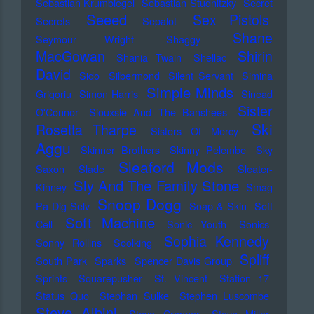
Sebastian Krumbiegel
Sebastian Studnitzky
Secret
Seeed
Sex Pistols
Secrets
Sepalot
Shane
Seymour Wright
Shaggy
MacGowan
Shirin
Shania Twain
Shellac
David
Sido
Silbermond
Silent Servant
Simina
Simple Minds
Grigoriu
Simon Harris
Sinead
Sister
O'Connor
Siouxsie And The Banshees
Ski
Rosetta Tharpe
Sisters Of Mercy
Aggu
Skinner Brothers
Skinny Pelembe
Sky
Sleaford Mods
Saxon
Slade
Sleater-
Sly And The Family Stone
Kinney
Smag
Snoop Dogg
Pa Dig Selv
Soap & Skin
Soft
Soft Machine
Cell
Sonic Youth
Sonics
Sophia Kennedy
Sonny Rollins
Soolking
Spliff
South Park
Sparks
Spencer Davis Group
Sprints
Squarepusher
St. Vincent
Station 17
Status Quo
Stephan Sulke
Stephen Luscombe
Steve Albini
Steve Cropper
Steve Miller