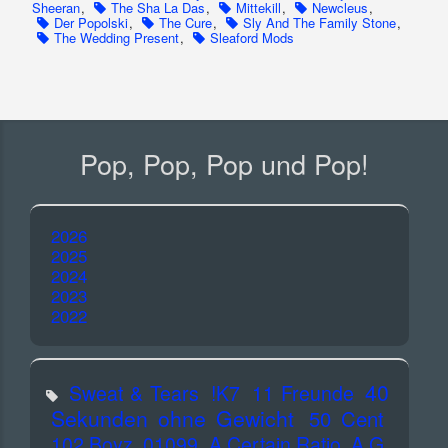
Sheeran
,
The Sha La Das
,
Mittekill
,
Newcleus
,
Der Popolski
,
The Cure
,
Sly And The Family Stone
,
The Wedding Present
,
Sleaford Mods
Pop, Pop, Pop und Pop!
2026
2025
2024
2023
2022
40
Sweat & Tears
!K7
11 Freunde
Sekunden ohne Gewicht
50 Cent
102 Boyz
01099
A Certain Ratio
A.G.