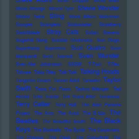
Stevie Wonder
Steve Strange
Steven Tyler
Sting
Stieber Twins
Stock Aitken Waterman
Stooges
Stranglers
Stratocaster
Strawberry
Stray Cats
Switchblade
Sufjan Stevens
Sugarhill Gang
Suicidal Tendencies
Sun Diego
Suzi Quatro
Supertramp
Supremes
Sven
Sven Wunder
Marquardt
Sven Tasnadi
Sven-Ake Johansson
SXSW
T-Pain
T.Rex
Talking Heads
Tahnee
Talay Riley
Talk Talk
Taylor
Tangerine Dream
Tanner Adell
Tarwater
Swift
Tears For Fears
Techno-Wikinger
Ted
Herold
Teho Teardo
Ten Years After
Terranova
Terry Callier
Terry Hall
The Alan Parsons
The
Project
The Arcs
The Avicii
The B-52s
Beatles
The Black
The Beautiful South
Keys
The Bluebells
The Byrds
The Carpenters
The Champs
The Clash
The Colourfield
The