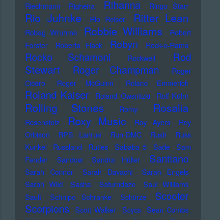
Rihanna
Riechmann
Righeira
Ringo Starr
Rio Juhnke
Ritter Lean
Rio Reiser
Robbie Williams
Robag Wruhme
Robert
Robyn
Forster
Roberta Flack
Rock-o-Rama
Rod
Rocko Schamoni
Rockwell
Stewart
Roger Champman
Roger
Cicero
Roger McGuinn
Roland Emmerich
Roland Kaiser
Roland Owsnitzki
Rolf Kühn
Rolling Stones
Rosalia
Romy
Roxy Music
Rosenstolz
Roy Ayers
Roy
Orbison
RPS Lanrue
Run-DMC
Rush
Russ
Kunkel
Russland
Rutles
Sababa 5
Sade
Sam
Santiano
Fender
Sandow
Sandra Hüller
Sarah Connor
Sarah Davachi
Sarah Engels
Sarah Wild
Sasha
Saturndaze
Saul Williams
Scooter
Sault
Schnipo Schranke
Schürze
Scorpions
Scott Walker
Scycs
Sean Combs