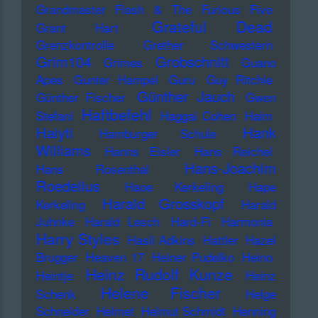
Grandmaster Flash & The Furious Five
Grateful Dead
Grant Hart
Grenzkontrolle
Grether Schwestern
Grim104
Grobschnitt
Grimes
Guano
Apes
Gunter Hampel
Guru
Guy Ritchie
Günther Jauch
Günther Fischer
Gwen
Haftbefehl
Stefani
Haggai Cohen
Haim
Haiyti
Hank
Hamburger Schule
Williams
Hanns Eisler
Hans Reichel
Hans-Joachim
Hans Rosenthal
Roedelius
Haoe Kerkeling
Hape
Harald Grosskopf
Kerkeling
Harald
Juhnke
Harald Lesch
Hard-Fi
Harmonia
Harry Styles
Hasil Adkins
Hattler
Hazel
Brugger
Heaven 17
Heiner Pudelko
Heino
Heinz Rudolf Kunze
Heintje
Heinz
Helene Fischer
Schenk
Helge
Schneider
Helmet
Helmut Schmidt
Henning