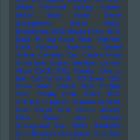
Britney Spears
Wilson
Brickhead
Bruce
Broken Social Scene
Springsteen
Bruno Mars
Bryan Ferry
BTS
Brutalismus 3000
Bushido
Burial
Burning Spear
Bush
Busta Rhymes
Buzzcocks
Cabaret
Can
Voltaire
Campino
Captain Ahabs
Linkes Bein
Captain Beefheart
Carmen
Carole King
Villain
Cassiber
Cate Le
Bon
Caterina Valente
CD-Boxen
CDs
Celine Dion
Ceelo Green
Chappell
Charli XCX
Roan
Charley Pride
Charlie Cunningham
Charlotte De Witte
Cheb Khaled
Cher
Cherno Jobatey
Chet Baker
Chic
Chicago
Chilly Gonzales
Underground Duo
Chris Blackwell
Chris Martin
Chris Rea