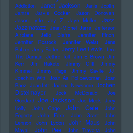
Janet Jackson
Addiction
Janis Joplin
Jantra
Jarvis Cocker
Jason Donovan
Jazz
Jason Lytle
Jay Z
Jaye Muller
Jazzmatazz
Jean-Michel Jarre
Jefferson
Airplane
Jello Biafra
Jennifer Finch
Jennifer Rostock
Jennifer Weist
Jens
Jerry Lee Lewis
Balzer
Jerry Butler
Jeru
The Damaja
Jethro Tull
Jim E Brown
Jim
Kerr
Jim Rakete
Jimmy Cliff
Jimmy
Kimmel
Jimmy Page
Jimmy Savile
JJ
Joachim Witt
Joan As Policewoman
Joan
Jochen
Baez
JoanJett
Joanna Newsome
Distelmayer
Jock McDonald
Joe
Joe Jackson
Goddard
Joe Meek
Joey
John Cale
Kelly
John Cage
John
Fogerty
John Foxx
John Grant
John
John Maus
Lennon
John Lydon
John
John Peel
Mayall
John Travolta
John