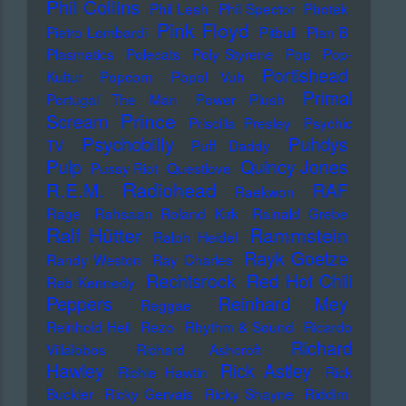
Phil Collins
Phil Lesh
Phil Spector
Photek
Pink Floyd
Pietro Lombardi
Pitbull
Plan B
Plasmatics
Polecats
Poly Styrene
Pop
Pop-
Portishead
Kultur
Popcorn
Popol Vuh
Primal
Portugal The Man
Power Plush
Prince
Scream
Priscilla Presley
Psychic
Psychobilly
Puhdys
TV
Puff Daddy
Pulp
Quincy Jones
Pussy Riot
Questlove
Radiohead
R.E.M.
RAF
Raekwon
Rage
Rahsaan Roland Kirk
Rainald Grebe
Ralf Hütter
Rammstein
Ralph Heidel
Rayk Goetze
Randy Weston
Ray Charles
Rechtsrock
Red Hot Chili
Reb Kennedy
Peppers
Reinhard Mey
Reggae
Reinhold Heil
Rezo
Rhythm & Sound
Ricardo
Richard
Villalobos
Richard Ashcroft
Hawley
Rick Astley
Richie Hawtin
Rick
Buckler
Ricky Gervais
Ricky Shayne
Riddim