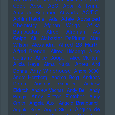
Abba
Cook
ABC
Abor & Tynna
AC/DC
Absolute Beginner
Abwärts
Advanced
Achim Reichel
Ada
Adele
Chemistry
Afghan Whigs
Afrika
Bambaataa
Afrob
Afroman
AG
Geige
Air
Alabaster DePlume
Alan
Alfred 23 Harth
Wilson
Alexandra
Alfred Brendel
Alfred Hilsberg
Alice
Alice Cooper
Coltrane
Alice Merton
Alicia Keys
Alma Naidu
Althea And
Amy Winehouse
Donna
Andre 3000
Andre Herzberg
Andrea Berg
Andreas
Dorau
Andreas Gabalier
Andrew
Eldritch
Andrew Vachss
Andy Bell
Andy
Andy Fletch Fletcher
Brings
Andy
Smith
Angela Aux
Angelo Branduardi
Angine de
Angelo Kelly
Angie Stone