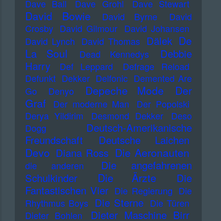
Dave Ball
Dave Grohl
Dave Stewart
David Bowie
David Byrne
David
Crosby
David Gilmour
David Johansen
De
Dälek
David Lynch
David Thomas
La Soul
Debbie
Dead Kennedys
Harry
Def Leppard
Defrage Reload
Defunkt
Dekker
Delfonic
Demented Are
Depeche Mode
Der
Go
Denyo
Graf
Der moderne Man
Der Popolski
Derya Yildirim
Desmond Dekker
Deso
Deutsch-Amerikanische
Dogg
Freundschaft
Deutsche Laichen
Devo
Die Aeronauten
Diana Ross
Die angefahrenen
die anderen
Die Ärzte
Schulkinder
Die
Fantastischen Vier
Die Regierung
Die
Die Sterne
Rhythmus Boys
Die Türen
Dieter Maschine Birr
Dieter Bohlen