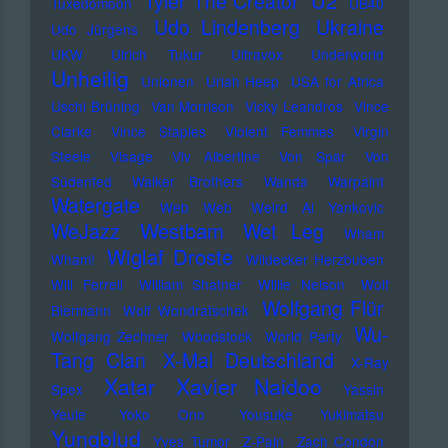
U2
Tyler The Creator
Tuxedomoon
UB40
Udo Lindenberg
Ukraine
Udo Jürgens
UKW
Ulrich Tukur
Ultravox
Underworld
Unheilig
Unionen
Uriah Heep
USA for Africa
Uschi Brüning
Van Morrison
Vicky Leandros
Vince
Clarke
Vince Staples
Violent Femmes
Virgin
Steele
Visage
Viv Albertine
Von Spar
Von
Südenfed
Walker Brothers
Wanda
Warpaint
Watergate
Web Web
Weird Al Yankovic
Westbam
WeJazz
Wet Leg
Wham
Wiglaf Droste
Wham!
Wildecker Herzbuben
Will Ferrell
William Shatner
Willie Nelson
Wolf
Wolfgang Flür
Biermann
Wolf Wondratschek
Wu-
Wolfgang Zechner
Woodstock
World Party
Tang Clan
X-Mal Deutschland
X-Ray
Xatar
Xavier Naidoo
Spex
Yassin
Yeule
Yoko Ono
Yousuke Yukimatsu
Yungblud
Yves Tumor
Z-Pain
Zach Condon