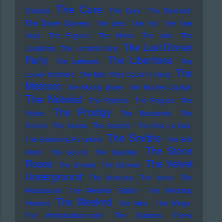
The Cure
Cramps
The Curs
The Damned
The Divine Comedy
The Eels
The Fall
The Five
Keys
The Fugees
The Hives
The Jam
The
The Last Dinner
Ladybirds
The Lambrini Girls
Party
The Libertines
The Lathums
The
The
Louvin Brothers
The Man They Could'nt Hang
Meteors
The Moody Blues
The Murder Capital
The Notwist
The Platters
The Pogues
The
The Prodigy
Police
The Residents
The
Routes
The Seeds
The Selecter
The Sha La Das
The Smiths
The Smashing Pumpkins
The Soft
The Stone
Moon
The Sound
The Specials
Roses
The Velvet
The Streets
The Strokes
Underground
The Ventures
The Verve
The
Walkabouts
The Weather Station
The Wedding
The Weeknd
Present
The Who
The Wings
The Wirtschaftswunder
The Zombies
Thees