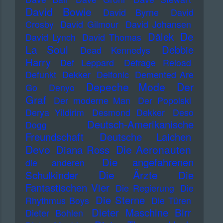
David Bowie
David Byrne
David
Crosby
David Gilmour
David Johansen
De
Dälek
David Lynch
David Thomas
La Soul
Debbie
Dead Kennedys
Harry
Def Leppard
Defrage Reload
Defunkt
Dekker
Delfonic
Demented Are
Depeche Mode
Der
Go
Denyo
Graf
Der moderne Man
Der Popolski
Derya Yildirim
Desmond Dekker
Deso
Deutsch-Amerikanische
Dogg
Freundschaft
Deutsche Laichen
Devo
Die Aeronauten
Diana Ross
Die angefahrenen
die anderen
Die Ärzte
Schulkinder
Die
Fantastischen Vier
Die Regierung
Die
Die Sterne
Rhythmus Boys
Die Türen
Dieter Maschine Birr
Dieter Bohlen