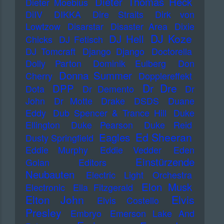
Dieter Thomas Heck
Dieter Moebius
DiIV
DIKKA
Dire Straits
Dirk von
Lowtzow
Disarstar
Disaster Area
Dixie
DJ Koze
DJ Hell
Chicks
DJ Fetisch
DJ Tomcraft
Django Django
Doctorella
Dolly Parton
Dominik Eulberg
Don
Donna Summer
Cherry
Dopplereffekt
Dr Dre
DPP
Dota
Dr Demento
Dr
John
Dr Motte
Drake
DSDS
Duane
Eddy
Dub Spencer & Trance Hill
Duke
Ellington
Duke Pearson
Duke Reid
Ed Sheeran
Eagles
Dusty Springfield
Eddie Murphy
Eddie Vedder
Eden
Einstürzende
Golan
Editors
Neubauten
Electric Light Orchestra
Elon Musk
Electronic
Ella Fitzgerald
Elton John
Elvis
Elvis Costello
Presley
Embryo
Emerson Lake And