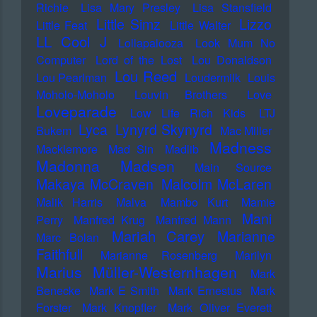
Richie
Lisa Mary Presley
Lisa Stansfield
Little Simz
Lizzo
Little Feat
Little Walter
LL Cool J
Lollapalooza
Look Mum No
Computer
Lord of the Lost
Lou Donaldson
Lou Reed
Lou Pearlman
Loudermilk
Louis
Moholo-Moholo
Louvin Brothers
Love
Loveparade
Low Life Rich Kids
LTJ
Lyca
Lynyrd Skynyrd
Bukem
Mac Miller
Madness
Macklemore
Mad Sin
Madlib
Madonna
Madsen
Main Source
Makaya McCraven
Malcolm McLaren
Malik Harris
Malva
Mambo Kurt
Mamie
Mani
Perry
Manfred Krug
Manfred Mann
Mariah Carey
Marianne
Marc Bolan
Faithfull
Marianne Rosenberg
Marilyn
Marius Müller-Westernhagen
Mark
Benecke
Mark E Smith
Mark Ernestus
Mark
Forster
Mark Knopfler
Mark Oliver Everett