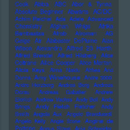
Abba
Cook
ABC
Abor & Tynna
AC/DC
Absolute Beginner
Abwärts
Advanced
Achim Reichel
Ada
Adele
Chemistry
Afghan Whigs
Afrika
Bambaataa
Afrob
Afroman
AG
Geige
Air
Alabaster DePlume
Alan
Alfred 23 Harth
Wilson
Alexandra
Alfred Brendel
Alfred Hilsberg
Alice
Alice Cooper
Coltrane
Alice Merton
Alicia Keys
Alma Naidu
Althea And
Amy Winehouse
Donna
Andre 3000
Andre Herzberg
Andrea Berg
Andreas
Dorau
Andreas Gabalier
Andrew
Eldritch
Andrew Vachss
Andy Bell
Andy
Andy Fletch Fletcher
Brings
Andy
Smith
Angela Aux
Angelo Branduardi
Angine de
Angelo Kelly
Angie Stone
Poitrine
Angus Stone
Anja Schneider