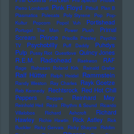
Phil Lesh
Phil Spector
Photek
Pink Floyd
Pietro Lombardi
Pitbull
Plan B
Plasmatics
Polecats
Poly Styrene
Pop
Pop-
Portishead
Kultur
Popcorn
Popol Vuh
Primal
Portugal The Man
Power Plush
Prince
Scream
Priscilla Presley
Psychic
Psychobilly
Puhdys
TV
Puff Daddy
Pulp
Quincy Jones
Pussy Riot
Questlove
Radiohead
R.E.M.
RAF
Raekwon
Rage
Rahsaan Roland Kirk
Rainald Grebe
Ralf Hütter
Rammstein
Ralph Heidel
Rayk Goetze
Randy Weston
Ray Charles
Rechtsrock
Red Hot Chili
Reb Kennedy
Peppers
Reinhard Mey
Reggae
Reinhold Heil
Rezo
Rhythm & Sound
Ricardo
Richard
Villalobos
Richard Ashcroft
Hawley
Rick Astley
Richie Hawtin
Rick
Buckler
Ricky Gervais
Ricky Shayne
Riddim