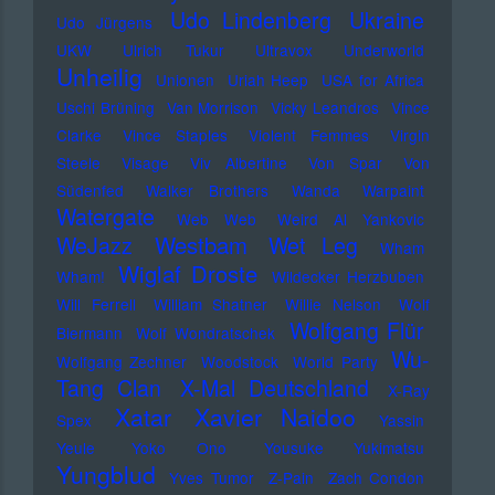
Udo Lindenberg
Ukraine
Udo Jürgens
UKW
Ulrich Tukur
Ultravox
Underworld
Unheilig
Unionen
Uriah Heep
USA for Africa
Uschi Brüning
Van Morrison
Vicky Leandros
Vince
Clarke
Vince Staples
Violent Femmes
Virgin
Steele
Visage
Viv Albertine
Von Spar
Von
Südenfed
Walker Brothers
Wanda
Warpaint
Watergate
Web Web
Weird Al Yankovic
Westbam
WeJazz
Wet Leg
Wham
Wiglaf Droste
Wham!
Wildecker Herzbuben
Will Ferrell
William Shatner
Willie Nelson
Wolf
Wolfgang Flür
Biermann
Wolf Wondratschek
Wu-
Wolfgang Zechner
Woodstock
World Party
Tang Clan
X-Mal Deutschland
X-Ray
Xatar
Xavier Naidoo
Spex
Yassin
Yeule
Yoko Ono
Yousuke Yukimatsu
Yungblud
Yves Tumor
Z-Pain
Zach Condon