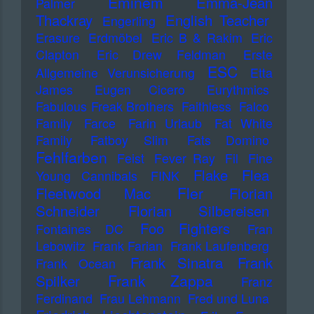
Eminem
Emma-Jean
Palmer
Thackray
English Teacher
Engerling
Erasure
Erdmöbel
Eric B & Rakim
Eric
Clapton
Eric Drew Feldman
Erste
ESC
Allgemeine Verunsicherung
Etta
James
Eugen Cicero
Eurythmics
Fabulous Freak Brothers
Faithless
Falco
Family
Farce
Farin Urlaub
Fat White
Family
Fatboy Slim
Fats Domino
Fehlfarben
Feist
Fever Ray
Fil
Fine
Flake
Flea
Young Cannibals
FINK
Fler
Fleetwood Mac
Florian
Schneider
Florian Silbereisen
Foo Fighters
Fontaines DC
Fran
Lebowitz
Frank Farian
Frank Laufenberg
Frank Sinatra
Frank
Frank Ocean
Frank Zappa
Spilker
Franz
Ferdinand
Frau Lehmann
Fred und Luna