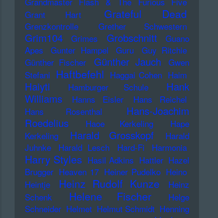
Grandmaster Flash & The Furious Five
Grateful Dead
Grant Hart
Grenzkontrolle
Grether Schwestern
Grim104
Grobschnitt
Grimes
Guano
Apes
Gunter Hampel
Guru
Guy Ritchie
Günther Jauch
Günther Fischer
Gwen
Haftbefehl
Stefani
Haggai Cohen
Haim
Haiyti
Hank
Hamburger Schule
Williams
Hanns Eisler
Hans Reichel
Hans-Joachim
Hans Rosenthal
Roedelius
Haoe Kerkeling
Hape
Harald Grosskopf
Kerkeling
Harald
Juhnke
Harald Lesch
Hard-Fi
Harmonia
Harry Styles
Hasil Adkins
Hattler
Hazel
Brugger
Heaven 17
Heiner Pudelko
Heino
Heinz Rudolf Kunze
Heintje
Heinz
Helene Fischer
Schenk
Helge
Schneider
Helmet
Helmut Schmidt
Henning