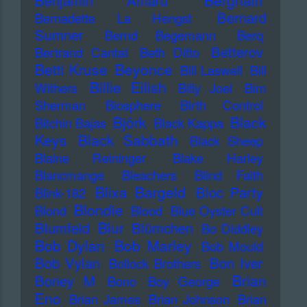
Berghain
Benjamin Amaru
Bernard
Bernadette La Hengst
Sumner
Bernd Begemann
Berq
Betterov
Bertrand Cantat
Beth Ditto
Betti Kruse
Beyonce
Bill Laswell
Bill
Billie Eilish
Withers
Billy Joel
Bim
Sherman
Biosphere
Birth Control
Björk
Black
Bitchin Bajas
Black Kappa
Keys
Black Sabbath
Black Sheep
Blaine Reininger
Blake Harley
Blancmange
Bleachers
Blind Faith
Blixa Bargeld
Bloc Party
Blink-182
Blondie
Blond
Blood
Blue Oyster Cult
Blur
Blumfeld
Blümchen
Bo Diddley
Bob Dylan
Bob Marley
Bob Mould
Bob Vylan
Bon Iver
Bollock Brothers
Brian
Boney M
Bono
Boy George
Eno
Brian James
Brian Johnson
Brian