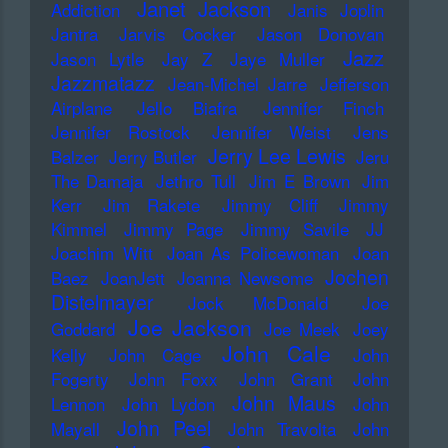
Janet Jackson
Addiction
Janis Joplin
Jantra
Jarvis Cocker
Jason Donovan
Jazz
Jason Lytle
Jay Z
Jaye Muller
Jazzmatazz
Jean-Michel Jarre
Jefferson
Airplane
Jello Biafra
Jennifer Finch
Jennifer Rostock
Jennifer Weist
Jens
Jerry Lee Lewis
Balzer
Jerry Butler
Jeru
The Damaja
Jethro Tull
Jim E Brown
Jim
Kerr
Jim Rakete
Jimmy Cliff
Jimmy
Kimmel
Jimmy Page
Jimmy Savile
JJ
Joachim Witt
Joan As Policewoman
Joan
Jochen
Baez
JoanJett
Joanna Newsome
Distelmayer
Jock McDonald
Joe
Joe Jackson
Goddard
Joe Meek
Joey
John Cale
Kelly
John Cage
John
Fogerty
John Foxx
John Grant
John
John Maus
Lennon
John Lydon
John
John Peel
Mayall
John Travolta
John