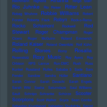
Rihanna
Riechmann
Righeira
Ringo Starr
Rio Juhnke
Ritter Lean
Rio Reiser
Robbie Williams
Robag Wruhme
Robert
Robyn
Forster
Roberta Flack
Rock-o-Rama
Rod
Rocko Schamoni
Rockwell
Stewart
Roger Champman
Roger
Cicero
Roger McGuinn
Roland Emmerich
Roland Kaiser
Roland Owsnitzki
Rolf Kühn
Rolling Stones
Rosalia
Romy
Roxy Music
Rosenstolz
Roy Ayers
Roy
Orbison
RPS Lanrue
Run-DMC
Rush
Russ
Kunkel
Russland
Rutles
Sababa 5
Sade
Sam
Santiano
Fender
Sandow
Sandra Hüller
Sarah Connor
Sarah Davachi
Sarah Engels
Sarah Wild
Sasha
Saturndaze
Saul Williams
Scooter
Sault
Schnipo Schranke
Schürze
Scorpions
Scott Walker
Scycs
Sean Combs
Sebastian Krumbiegel
Sebastian Studnitzky
Secret