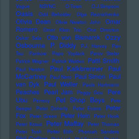
Vague
NSYNC
O-Town
O.J.Simpson
Oasis
Odd Beholder
Olga Reznichenko
Olivia Dean
Omar
Olivia Newton John
Romero
Omer Klein Trio
One Direction
Ozzy
Otto von Bismarck
Oskar Sala
Osbourne
P. Diddy
P.J. Harvey
Pan
Tau
Pankow
Papo Yoplack
Parov Stelar
Patti Smith
Patrick Wagner
Patrick Walden
Paul Kalkbrenner
Paul
Paul Heaton
McCartney
Paul Simon
Paul
Paul Nero
Paul Weller
van Dyk
Paula Hartmann
Pere
Peaches
Pearl Jam
Peggy Gou
Pet Shop Boys
Ubu
Perrecy
Pete
Peter
Seeger
Peter Doherty
Peter Evans
Fox
Peter Hein
Peter Green
Peter Hook
Peter Maffay
Peter Kraus
Peter Thomas
Peter Tosh
Petter Eldh
Pharoah Sanders
Phil Collins