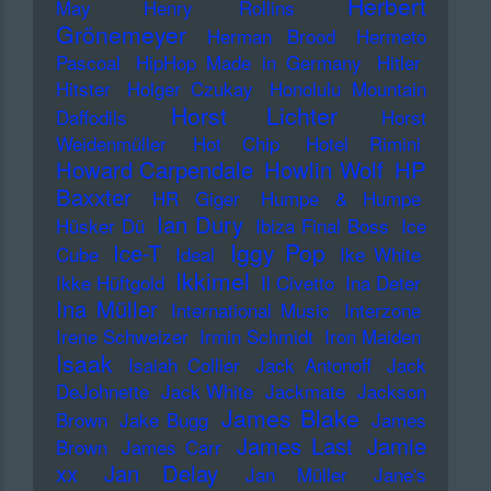
Herbert
May
Henry Rollins
Grönemeyer
Herman Brood
Hermeto
Pascoal
HipHop Made in Germany
Hitler
Hitster
Holger Czukay
Honolulu Mountain
Horst Lichter
Daffodils
Horst
Weidenmüller
Hot Chip
Hotel Rimini
Howard Carpendale
Howlin Wolf
HP
Baxxter
HR Giger
Humpe & Humpe
Ian Dury
Hüsker Dü
Ibiza Final Boss
Ice
Iggy Pop
Ice-T
Cube
Ideal
Ike White
Ikkimel
Ikke Hüftgold
Il Civetto
Ina Deter
Ina Müller
International Music
Interzone
Irene Schweizer
Irmin Schmidt
Iron Maiden
Isaak
Isaiah Collier
Jack Antonoff
Jack
DeJohnette
Jack White
Jackmate
Jackson
James Blake
Brown
Jake Bugg
James
James Last
Jamie
Brown
James Carr
xx
Jan Delay
Jan Müller
Jane's