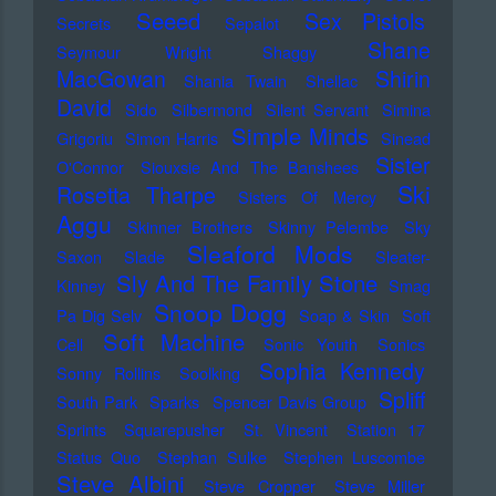
Seeed
Sex Pistols
Secrets
Sepalot
Shane
Seymour Wright
Shaggy
MacGowan
Shirin
Shania Twain
Shellac
David
Sido
Silbermond
Silent Servant
Simina
Simple Minds
Grigoriu
Simon Harris
Sinead
Sister
O'Connor
Siouxsie And The Banshees
Ski
Rosetta Tharpe
Sisters Of Mercy
Aggu
Skinner Brothers
Skinny Pelembe
Sky
Sleaford Mods
Saxon
Slade
Sleater-
Sly And The Family Stone
Kinney
Smag
Snoop Dogg
Pa Dig Selv
Soap & Skin
Soft
Soft Machine
Cell
Sonic Youth
Sonics
Sophia Kennedy
Sonny Rollins
Soolking
Spliff
South Park
Sparks
Spencer Davis Group
Sprints
Squarepusher
St. Vincent
Station 17
Status Quo
Stephan Sulke
Stephen Luscombe
Steve Albini
Steve Cropper
Steve Miller