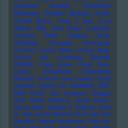
Christiane
Christian Steiffen
Rösinger
Christin Nichols
Christl
Chuck Berry
Cindy & Bert
Circa
City
Waves
Clive Davis
Coachella
Cockney Rebel
Cocteau Twins
Coldplay
Comedian Harmonists
Common
Conny Plank
Cosmic Baby
Courtney Barnett
Cosmic Ear
CRASS
Crazy Horse
Crazy Town
Creedence Clearwater
Cream
Revival
Crutches
Curd Jürgens
Curtis
DAF
Mayfield
Cypress Hill
D3SM6ND
Daft Punk
Danger
Dan Auerbach
Dan
Daniel Küblböck
Daniel Richter
Danny Mark
Dapayk & Padberg
Dario
G.
Das mit den Blumen tut mir leid
Das
Paradies
Dascha Dauenhauer
Data Luv
Dave Ball
Dave Grohl
Dave Stewart