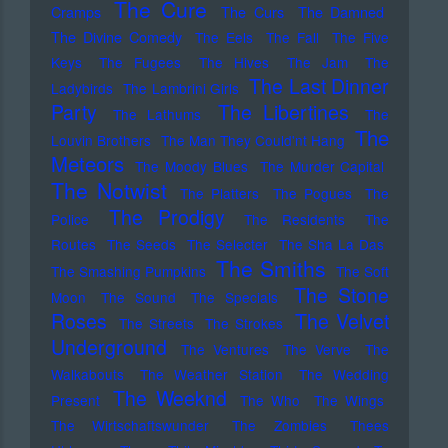
The Cure
Cramps
The Curs
The Damned
The Divine Comedy
The Eels
The Fall
The Five
Keys
The Fugees
The Hives
The Jam
The
The Last Dinner
Ladybirds
The Lambrini Girls
Party
The Libertines
The Lathums
The
The
Louvin Brothers
The Man They Could'nt Hang
Meteors
The Moody Blues
The Murder Capital
The Notwist
The Platters
The Pogues
The
The Prodigy
Police
The Residents
The
Routes
The Seeds
The Selecter
The Sha La Das
The Smiths
The Smashing Pumpkins
The Soft
The Stone
Moon
The Sound
The Specials
Roses
The Velvet
The Streets
The Strokes
Underground
The Ventures
The Verve
The
Walkabouts
The Weather Station
The Wedding
The Weeknd
Present
The Who
The Wings
The Wirtschaftswunder
The Zombies
Thees