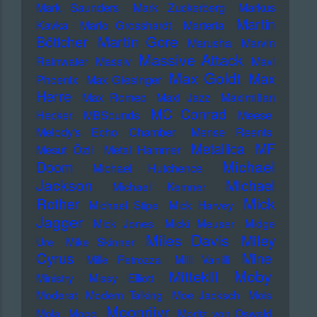
Mark Saunders
Mark Zuckerberg
Markus
Martin
Kavka
Marlo Grosshardt
Marteria
Martin Gore
Böttcher
Marusha
Marvin
Massive Attack
Rainwater
Massiv
Mavi
Max Goldt
Max
Phoenix
Max Giesinger
Herre
Max Romeo
Maxi Jazz
Maximilian
MC Conrad
Hecker
MBSounds
Meese
Melody's Echo Chamber
Mense Reents
Metallica
MF
Mesut Özil
Metal Hammer
Michael
Doom
Michael Hutchence
Jackson
Michael
Michael Kemner
Mick
Rother
Michael Stipe
Mick Harvey
Jagger
Mick Jones
Micki Meuser
Midge
Miles Davis
Miley
Ure
Mike Skinner
Cyrus
Mine
Mille Petrozza
Milli Vanilli
Moby
Mittekill
Ministry
Missy Elliott
Moderat
Modern Talking
Moe Jacksch
Mois
Moonriivr
Mola
Moog
Moritz von Oswald