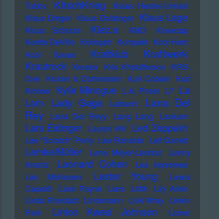
KItschKrieg
Tubby
Klaas Heufer-Umlauf
Klaus Lage
Klaus Dinger
Klaus Doldinger
Klez.e
Klaus Schulze
KMD
Kneecap
Koefte DeVille
Kollegah
Kompakt
Kool Herc
Kraftwerk
Kraftklub
Kool Savas
Krautrock
Kreator
Kris Kristofferson
KRS-
One
Kruder & Dorfmeister
Kurt Cobain
Kurt
Kylie Minogue
La
Krömer
L.A. Priest
L7
Lana Del
Lady Gaga
Lom
Laibach
Rey
Lana Del Reyy
Lang Lang
Lankum
Lars Eidinger
Led Zeppelin
Lauryn Hill
Lee "Scratch" Perry
Lee Ranaldo
Leif Garrett
Lemke/Müller
Lena Meyer-Landrut
Lenny
Leonard Cohen
Kravitz
Les Impremes
Lester Young
Les McKeown
Lewis
Capaldi
Liam Payne
Liars
Lilith
Lily Allen
Linda Ronstadt
Lindemann
Link Wray
Linkin
Linton Kwesi Johnson
Park
Lionel