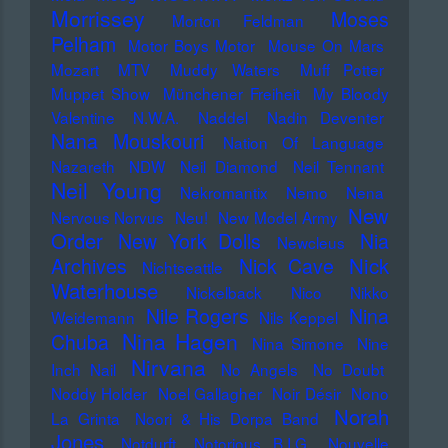
Morrissey
Moses
Morton Feldman
Pelham
Motor Boys Motor
Mouse On Mars
Mozart
MTV
Muddy Waters
Muff Potter
Muppet Show
Münchener Freiheit
My Bloody
Valentine
N.W.A.
Naddel
Nadin Deventer
Nana Mouskouri
Nation Of Language
Nazareth
NDW
Neil Diamond
Neil Tennant
Neil Young
Nekromantix
Nemo
Nena
New
Nervous Norvus
Neu!
New Model Army
Order
New York Dolls
Nia
Newcleus
Nick
Archives
Nick Cave
Nichtseattle
Waterhouse
Nickelback
Nico
Nikko
Nile Rogers
Nina
Weidemann
Nils Keppel
Nina Hagen
Chuba
Nina Simone
Nine
Nirvana
Inch Nail
No Angels
No Doubt
Noddy Holder
Noel Gallagher
Noir Désir
Nono
Norah
La Grinta
Noori & His Dorpa Band
Jones
Notdurft
Notorious B.I.G.
Nouvelle