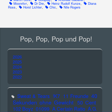
Moonriivr
,
Dr Dre
,
Heinz Rudolf Kunze
,
Diana
Ross
,
Horst Lichter
,
Chic
,
Nile Rogers
Pop, Pop, Pop und Pop!
2026
2025
2024
2023
2022
40
Sweat & Tears
!K7
11 Freunde
Sekunden ohne Gewicht
50 Cent
102 Boyz
01099
A Certain Ratio
A.G.