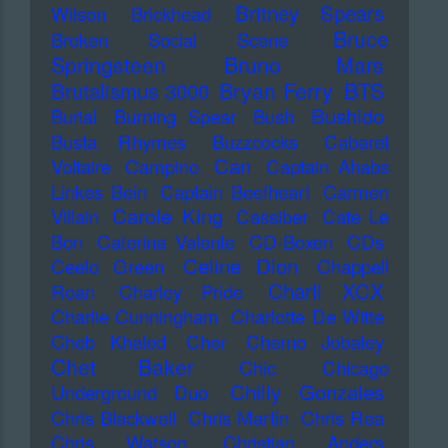
Britney Spears
Wilson
Brickhead
Bruce
Broken Social Scene
Springsteen
Bruno Mars
Bryan Ferry
BTS
Brutalismus 3000
Bushido
Burial
Burning Spear
Bush
Busta Rhymes
Buzzcocks
Cabaret
Can
Voltaire
Campino
Captain Ahabs
Linkes Bein
Captain Beefheart
Carmen
Carole King
Villain
Cassiber
Cate Le
Bon
Caterina Valente
CD-Boxen
CDs
Celine Dion
Ceelo Green
Chappell
Charli XCX
Roan
Charley Pride
Charlie Cunningham
Charlotte De Witte
Cheb Khaled
Cher
Cherno Jobatey
Chet Baker
Chic
Chicago
Chilly Gonzales
Underground Duo
Chris Blackwell
Chris Martin
Chris Rea
Chris Watson
Christian Anders