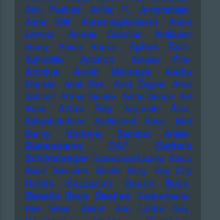
Ann Peebles
AnNa R.
Annahstasia
Anne Will
Annenmaykantereit
Annie
Lennox
Anreas Gabalier
Antilopen
Aphex Twin
Gang
Anton Karras
Apsilon
Aphrodite
Arcade Fire
Archive
Arctic Monkeys
Aretha
Franklin
Ariel Pink
Arnd Zeigler
Arno
Schmitt
Arthur Gunter
Astrid Sonne
Axl
Azure Ray
Rose
Azymuth
Ätna
Babyshambles
Backstreet Boys
Bad
Balbina
Bunny
Bamboo Artists
Bananarama
BAP
Barbara
Schöneberger
Barenaked Ladies
Basia
Bulat
Bassdee
Baxter Dury
Bay City
Beach Boys
Bazzazian
Rollers
Beastie Boys
Beatles
Beckenbauer
Bee Gees
Beirut
Ben LaMar Gay