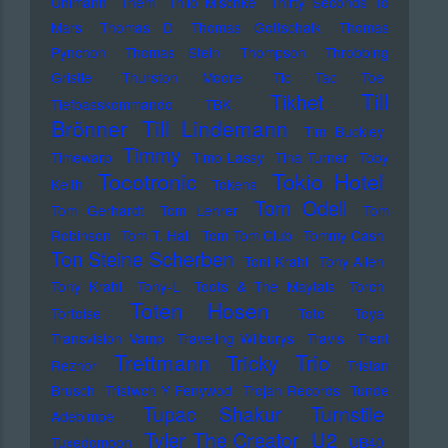
Uhlmann
Them
Thilo Mischke
Thirty Seconds To
Mars
Thomas D
Thomas Gottschalk
Thomas
Pynchon
Thomas Stein
Thompson
Throbbing
Gristle
Thurston Moore
Tic Tac Toe
Till
Tikhet
Tiefbasskommando TBK
Brönner
Till Lindemann
Tim Buckley
Timmy
Timewarp
Timo Lassy
Tina Turner
Toby
Tocotronic
Tokio Hotel
Keith
Tokens
Tom Odell
Tom Gerhardt
Tom Lehrer
Tom
Robinson
Tom T. Hall
Tom Tom Club
Tommy Cash
Ton Steine Scherben
Toni Krahl
Tony Allen
Tony Krahl
Tony-L
Toots & The Maytals
Torch
Toten Hosen
Tortoise
Toto
Toya
Transvision Vamp
Traveling Wilburys
Travis
Trent
Trettmann
Trio
Tricky
Reznor
Tristan
Brusch
Tristwch Y Fenywod
Trojan Records
Tunde
Tupac Shakur
Turnstile
Adebimpe
U2
Tyler The Creator
Tuxedomoon
UB40