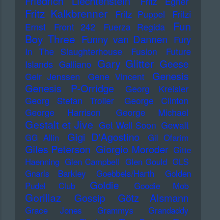
Friedrich Liechtenstein
Fritz Egner
Fritz Kalkbrenner
Fritz Puppel
Fritzi
Fun
Ernst
Front 242
Fuerza Regida
Boy Three
Funny van Dannen
Fury
In The Slaughterhouse
Fusion
Future
Gary Glitter
Geese
Islands
Galliano
Genesis
Geir Jenssen
Gene Vincent
Genesis P-Orridge
Georg Kreisler
Georg Stefan Troller
George Clinton
George Harrison
George Michael
Gestalt et Jive
Get Well Soon
Gewalt
Gigi D'Agostino
GG Allin
Gil Ofarim
Giles Peterson
Giorgio Moroder
Gitte
Haenning
Glen Campbell
Glen Gould
GLS
Gnarls Barkley
Goebbels/Harth
Golden
Goldie
Pudel Club
Goodie Mob
Gorillaz
Gossip
Götz Alsmann
Grace Jones
Grammys
Grandaddy