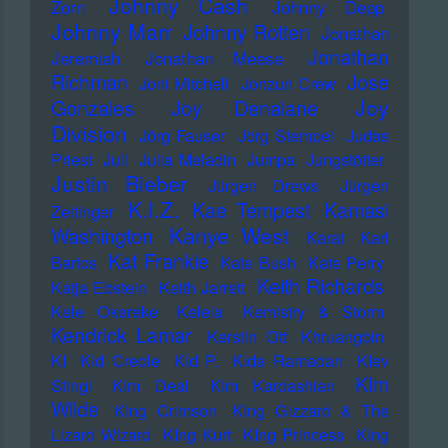
Johnny Cash
Zorn
Johnny Depp
Johnny Marr
Johnny Rotten
Jonathan
Jonathan
Jeremiah
Jonathan Meese
Richman
Jose
Joni Mitchell
Jonzun Crew
Joy
Gonzales
Joy Denalane
Division
Jörg Fauser
Jörg Stempel
Judas
Priest
Juli
Julia Meladin
Jumpa
Jungstötter
Justin Bieber
Jürgen Drews
Jürgen
K.I.Z.
Kae Tempest
Kamasi
Zeltinger
Kanye West
Washington
Karat
Karl
Kat Frankie
Bartos
Kate Bush
Kate Perry
Keith Richards
Katja Ebstein
Keith Jarrett
Kele Okereke
Kelela
Kemistry & Storm
Kendrick Lamar
Kerstin Ott
Khruangbin
KI
KId Creole
KId P.
KIda Ramadan
KIev
KIm
Stingl
KIm Deal
KIm Kardashian
Wilde
KIng Crimson
KIng Gizzard & The
Lizard Wizard
KIng Kurt
KIng Princess
KIng