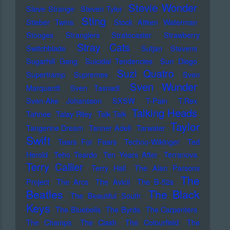
Stevie Wonder
Steve Strange
Steven Tyler
Sting
Stieber Twins
Stock Aitken Waterman
Stooges
Stranglers
Stratocaster
Strawberry
Stray Cats
Switchblade
Sufjan Stevens
Sugarhill Gang
Suicidal Tendencies
Sun Diego
Suzi Quatro
Supertramp
Supremes
Sven
Sven Wunder
Marquardt
Sven Tasnadi
Sven-Ake Johansson
SXSW
T-Pain
T.Rex
Talking Heads
Tahnee
Talay Riley
Talk Talk
Taylor
Tangerine Dream
Tanner Adell
Tarwater
Swift
Tears For Fears
Techno-Wikinger
Ted
Herold
Teho Teardo
Ten Years After
Terranova
Terry Callier
Terry Hall
The Alan Parsons
The
Project
The Arcs
The Avicii
The B-52s
Beatles
The Black
The Beautiful South
Keys
The Bluebells
The Byrds
The Carpenters
The Champs
The Clash
The Colourfield
The