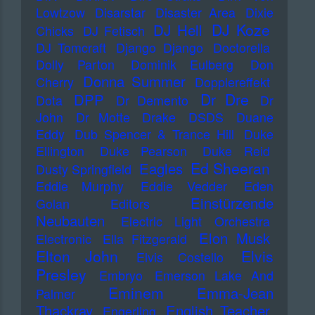
Lowtzow
Disarstar
Disaster Area
Dixie
DJ Koze
DJ Hell
Chicks
DJ Fetisch
DJ Tomcraft
Django Django
Doctorella
Dolly Parton
Dominik Eulberg
Don
Donna Summer
Cherry
Dopplereffekt
Dr Dre
DPP
Dota
Dr Demento
Dr
John
Dr Motte
Drake
DSDS
Duane
Eddy
Dub Spencer & Trance Hill
Duke
Ellington
Duke Pearson
Duke Reid
Ed Sheeran
Eagles
Dusty Springfield
Eddie Murphy
Eddie Vedder
Eden
Einstürzende
Golan
Editors
Neubauten
Electric Light Orchestra
Elon Musk
Electronic
Ella Fitzgerald
Elton John
Elvis
Elvis Costello
Presley
Embryo
Emerson Lake And
Eminem
Emma-Jean
Palmer
Thackray
English Teacher
Engerling