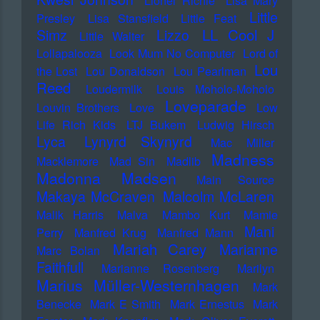
Lionel Richie
Lisa Mary
Little
Presley
Lisa Stansfield
Little Feat
LL Cool J
Simz
Lizzo
Little Walter
Lollapalooza
Look Mum No Computer
Lord of
Lou
the Lost
Lou Donaldson
Lou Pearlman
Reed
Loudermilk
Louis Moholo-Moholo
Loveparade
Louvin Brothers
Love
Low
Life Rich Kids
LTJ Bukem
Ludwig Hirsch
Lyca
Lynyrd Skynyrd
Mac Miller
Madness
Macklemore
Mad Sin
Madlib
Madonna
Madsen
Main Source
Makaya McCraven
Malcolm McLaren
Malik Harris
Malva
Mambo Kurt
Mamie
Mani
Perry
Manfred Krug
Manfred Mann
Mariah Carey
Marianne
Marc Bolan
Faithfull
Marianne Rosenberg
Marilyn
Marius Müller-Westernhagen
Mark
Benecke
Mark E Smith
Mark Ernestus
Mark