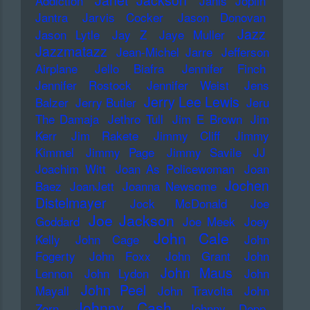
Janet Jackson
Addiction
Janis Joplin
Jantra
Jarvis Cocker
Jason Donovan
Jazz
Jason Lytle
Jay Z
Jaye Muller
Jazzmatazz
Jean-Michel Jarre
Jefferson
Airplane
Jello Biafra
Jennifer Finch
Jennifer Rostock
Jennifer Weist
Jens
Jerry Lee Lewis
Balzer
Jerry Butler
Jeru
The Damaja
Jethro Tull
Jim E Brown
Jim
Kerr
Jim Rakete
Jimmy Cliff
Jimmy
Kimmel
Jimmy Page
Jimmy Savile
JJ
Joachim Witt
Joan As Policewoman
Joan
Jochen
Baez
JoanJett
Joanna Newsome
Distelmayer
Jock McDonald
Joe
Joe Jackson
Goddard
Joe Meek
Joey
John Cale
Kelly
John Cage
John
Fogerty
John Foxx
John Grant
John
John Maus
Lennon
John Lydon
John
John Peel
Mayall
John Travolta
John
Johnny Cash
Zorn
Johnny Depp