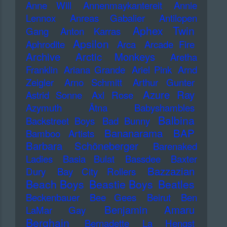
Anne Will
Annenmaykantereit
Annie
Lennox
Anreas Gabalier
Antilopen
Aphex Twin
Gang
Anton Karras
Apsilon
Aphrodite
Arca
Arcade Fire
Archive
Arctic Monkeys
Aretha
Franklin
Ariana Grande
Ariel Pink
Arnd
Zeigler
Arno Schmitt
Arthur Gunter
Azure Ray
Astrid Sonne
Axl Rose
Azymuth
Ätna
Babyshambles
Balbina
Backstreet Boys
Bad Bunny
Bananarama
BAP
Bamboo Artists
Barbara Schöneberger
Barenaked
Ladies
Basia Bulat
Bassdee
Baxter
Bazzazian
Dury
Bay City Rollers
Beach Boys
Beastie Boys
Beatles
Beckenbauer
Bee Gees
Beirut
Ben
Benjamin Amaru
LaMar Gay
Berghain
Bernadette La Hengst