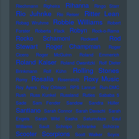
Rihanna
Riechmann
Righeira
Ringo Starr
Rio Juhnke
Ritter Lean
Rio Reiser
Robbie Williams
Robag Wruhme
Robert
Robyn
Forster
Roberta Flack
Rock-o-Rama
Rod
Rocko Schamoni
Rockwell
Stewart
Roger Champman
Roger
Cicero
Roger McGuinn
Roland Emmerich
Roland Kaiser
Roland Owsnitzki
Rolf Dieter
Rolling Stones
Brinkmann
Rolf Kühn
Rosalia
Roxy Music
Romy
Rosenstolz
Roy Ayers
Roy Orbison
RPS Lanrue
Run-DMC
Rush
Russ Kunkel
Russland
Rutles
Sababa 5
Sade
Sam Fender
Sandow
Sandra Hüller
Santiano
Sarah Connor
Sarah Davachi
Sarah
Engels
Sarah Wild
Sasha
Saturndaze
Saul
Williams
Sault
Schnipo Schranke
Schürze
Scorpions
Scooter
Scott Walker
Scycs