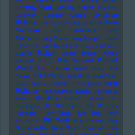
Johnny Marr
Johnny Rotten
Jonathan
Jonathan
Jeremiah
Jonathan Meese
Richman
Jose
Joni Mitchell
Jonzun Crew
Joy
Gonzales
Joy Denalane
Division
Jörg Fauser
Jörg Stempel
Judas
Priest
Juli
Julia Meladin
Jumpa
Jungstötter
Justin Bieber
Jürgen Drews
Jürgen
K.I.Z.
Kae Tempest
Kamasi
Zeltinger
Kanye West
Washington
Karat
Karl
Kat Frankie
Bartos
Kate Bush
Kate Perry
Keith
Katja Ebstein
Kavinsky
Keith Jarrett
Richards
Kele Okereke
Kelela
Kemistry &
Kendrick Lamar
Storm
Kerstin Ott
Khruangbin
KI
KId Creole
KId P.
KIda
Ramadan
KIev Stingl
KIm Deal
KIm
KIm Wilde
Kardashian
KIng Crimson
KIng
Gizzard & The Lizard Wizard
KIng Kurt
KIng
KItschKrieg