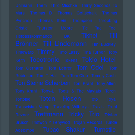
Uhlmann
Them
Thilo Mischke
Thirty Seconds To
Mars
Thomas D
Thomas Gottschalk
Thomas
Pynchon
Thomas Stein
Thompson
Throbbing
Gristle
Thurston Moore
Tic Tac Toe
Till
Tikhet
Tiefbasskommando TBK
Brönner
Till Lindemann
Tim Buckley
Timmy
Timewarp
Timo Lassy
Tina Turner
Toby
Tocotronic
Tokio Hotel
Keith
Tokens
Tom Odell
Tom Gerhardt
Tom Lehrer
Tom
Robinson
Tom T. Hall
Tom Tom Club
Tommy Cash
Ton Steine Scherben
Toni Krahl
Tony Allen
Tony Krahl
Tony-L
Toots & The Maytals
Torch
Toten Hosen
Tortoise
Toto
Toya
Transvision Vamp
Traveling Wilburys
Travis
Trent
Trettmann
Trio
Tricky
Reznor
Tristan
Brusch
Tristwch Y Fenywod
Trojan Records
Tunde
Tupac Shakur
Turnstile
Adebimpe