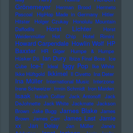
Grönemeyer
Herman Brood
Hermeto
Pascoal
HipHop Made in Germany
Hitler
Hitster
Holger Czukay
Honolulu Mountain
Horst Lichter
Daffodils
Horst
Weidenmüller
Hot Chip
Hotel Rimini
Howard Carpendale
Howlin Wolf
HP
Baxxter
HR Giger
Humpe & Humpe
Ian Dury
Hüsker Dü
Ibiza Final Boss
Ice
Iggy Pop
Ice-T
Cube
Ideal
Ike White
Ikkimel
Ikke Hüftgold
Il Civetto
Ina Deter
Ina Müller
International Music
Interzone
Irene Schweizer
Irmin Schmidt
Iron Maiden
Isaak
Isaiah Collier
Jack Antonoff
Jack
DeJohnette
Jack White
Jackmate
Jackson
James Blake
Brown
Jake Bugg
James
James Last
Jamie
Brown
James Carr
xx
Jan Delay
Jan Müller
Jane's