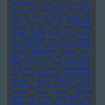
Phil Collins
Phil Lesh
Phil Spector
Photek
Pink Floyd
Pietro Lombardi
Pitbull
Plan B
Plasmatics
Polecats
Poly Styrene
Pop
Pop-
Portishead
Kultur
Popcorn
Popol Vuh
Primal
Portugal The Man
Power Plush
Prince
Scream
Priscilla Presley
Psychic
Psychobilly
Puhdys
TV
Puff Daddy
Pulp
Quincy Jones
Pussy Riot
Questlove
Radiohead
R.E.M.
RAF
Raekwon
Rage
Rahsaan Roland Kirk
Rainald Grebe
Ralf Hütter
Rammstein
Ralph Heidel
Rayk Goetze
Randy Weston
Ray Charles
Rechtsrock
Red Hot Chili
Reb Kennedy
Peppers
Reinhard Mey
Reggae
Reinhold Heil
Rezo
Rhythm & Sound
Ricardo
Richard
Villalobos
Richard Ashcroft
Hawley
Rick Astley
Richie Hawtin
Rick
Buckler
Ricky Gervais
Ricky Shayne
Riddim