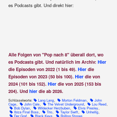
es Podcasts gibt. Und direkt hier:
Alle Folgen von "Pop nach 8" überall dort, wo
es Podcasts gibt. Und natürlich im Archiv:
Hier
die Episoden von 2022 (1 bis 49).
Hier
die
Episoden von 2023 (50 bis 100).
Hier
die von
2024 (101 bis 152).
Hier
die von 2025 (153 bis
204). Und
hier
die ab 2026.
Schlüsselworte:
Lang Lang
,
Morton Feldman
,
John
Cage
,
John Cale
,
The Velvet Underground
,
Lou Reed
,
Bob Dylan
,
Wildecker Herzbuben
,
Elvis Presley
,
Ibiza Final Boss
,
Trio
,
Taylor Swift
,
Unheilig
,
Der Graf
,
Black Keys
,
Rolling Stones