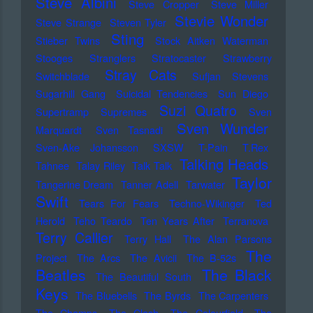
Steve Albini
Steve Cropper
Steve Miller
Stevie Wonder
Steve Strange
Steven Tyler
Sting
Stieber Twins
Stock Aitken Waterman
Stooges
Stranglers
Stratocaster
Strawberry
Stray Cats
Switchblade
Sufjan Stevens
Sugarhill Gang
Suicidal Tendencies
Sun Diego
Suzi Quatro
Supertramp
Supremes
Sven
Sven Wunder
Marquardt
Sven Tasnadi
Sven-Ake Johansson
SXSW
T-Pain
T.Rex
Talking Heads
Tahnee
Talay Riley
Talk Talk
Taylor
Tangerine Dream
Tanner Adell
Tarwater
Swift
Tears For Fears
Techno-Wikinger
Ted
Herold
Teho Teardo
Ten Years After
Terranova
Terry Callier
Terry Hall
The Alan Parsons
The
Project
The Arcs
The Avicii
The B-52s
Beatles
The Black
The Beautiful South
Keys
The Bluebells
The Byrds
The Carpenters
The Champs
The Clash
The Colourfield
The