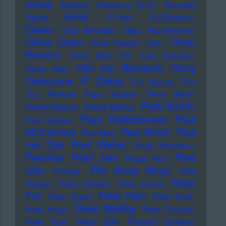
Jones
Notdurft
Notorious B.I.G.
Nouvelle
Vague
NSYNC
O-Town
O.J.Simpson
Oasis
Odd Beholder
Olga Reznichenko
Olivia Dean
Omar
Olivia Newton John
Romero
Omer Klein Trio
One Direction
Ozzy
Otto von Bismarck
Oskar Sala
Osbourne
P. Diddy
P.J. Harvey
Pan
Tau
Pankow
Papo Yoplack
Parov Stelar
Patti Smith
Patrick Wagner
Patrick Walden
Paul Kalkbrenner
Paul
Paul Heaton
McCartney
Paul Simon
Paul
Paul Nero
Paul Weller
van Dyk
Paula Hartmann
Pere
Peaches
Pearl Jam
Peggy Gou
Pet Shop Boys
Ubu
Perrecy
Pete
Peter
Seeger
Peter Doherty
Peter Evans
Fox
Peter Hein
Peter Green
Peter Hook
Peter Maffay
Peter Kraus
Peter Thomas
Peter Tosh
Petter Eldh
Pharoah Sanders