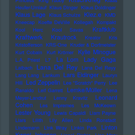
Princess
KIng Tubby
Klaas
Heufer-Umlauf
Klaus Dinger
Klaus Doldinger
Klez.e
Klaus Lage
Klaus Schulze
KMD
Kneecap
Koefte DeVille
Kollegah
Kompakt
Kraftklub
Kool Herc
Kool Savas
Kraftwerk
Krautrock
Kreator
Kris
Kristofferson
KRS-One
Kruder & Dorfmeister
Kylie Minogue
Kurt Cobain
Kurt Krömer
Lady Gaga
La Lom
L.A. Priest
L7
Lana Del Rey
Laibach
Lana Del Reyy
Lars Eidinger
Lang Lang
Lankum
Lauryn
Led Zeppelin
Hill
Lee "Scratch" Perry
Lee
Lemke/Müller
Ranaldo
Leif Garrett
Lena
Leonard
Meyer-Landrut
Lenny Kravitz
Cohen
Les Impremes
Les McKeown
Lester Young
Lewis Capaldi
Liam Payne
Liars
Lilith
Lily Allen
Linda Ronstadt
Linton
Lindemann
Link Wray
Linkin Park
Kwesi Johnson