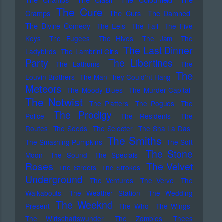
The Cure
Cramps
The Curs
The Damned
The Divine Comedy
The Eels
The Fall
The Five
Keys
The Fugees
The Hives
The Jam
The
The Last Dinner
Ladybirds
The Lambrini Girls
Party
The Libertines
The Lathums
The
The
Louvin Brothers
The Man They Could'nt Hang
Meteors
The Moody Blues
The Murder Capital
The Notwist
The Platters
The Pogues
The
The Prodigy
Police
The Residents
The
Routes
The Seeds
The Selecter
The Sha La Das
The Smiths
The Smashing Pumpkins
The Soft
The Stone
Moon
The Sound
The Specials
Roses
The Velvet
The Streets
The Strokes
Underground
The Ventures
The Verve
The
Walkabouts
The Weather Station
The Wedding
The Weeknd
Present
The Who
The Wings
The Wirtschaftswunder
The Zombies
Thees