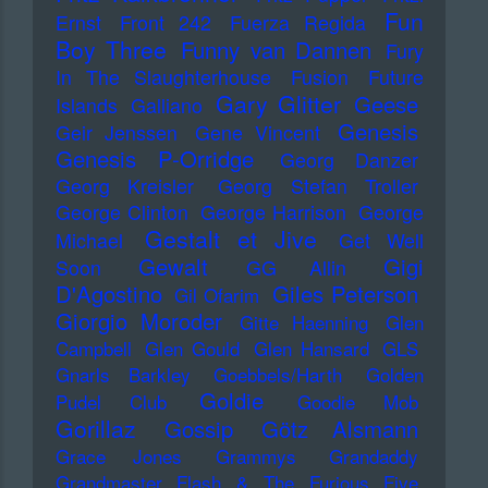
Fun
Ernst
Front 242
Fuerza Regida
Boy Three
Funny van Dannen
Fury
In The Slaughterhouse
Fusion
Future
Gary Glitter
Geese
Islands
Galliano
Genesis
Geir Jenssen
Gene Vincent
Genesis P-Orridge
Georg Danzer
Georg Kreisler
Georg Stefan Troller
George Clinton
George Harrison
George
Gestalt et Jive
Michael
Get Well
Gewalt
Gigi
Soon
GG Allin
D'Agostino
Giles Peterson
Gil Ofarim
Giorgio Moroder
Gitte Haenning
Glen
Campbell
Glen Gould
Glen Hansard
GLS
Gnarls Barkley
Goebbels/Harth
Golden
Goldie
Pudel Club
Goodie Mob
Gorillaz
Gossip
Götz Alsmann
Grace Jones
Grammys
Grandaddy
Grandmaster Flash & The Furious Five