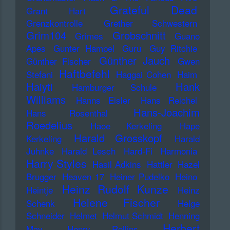
Grateful Dead
Grant Hart
Grenzkontrolle
Grether Schwestern
Grim104
Grobschnitt
Grimes
Guano
Apes
Gunter Hampel
Guru
Guy Ritchie
Günther Jauch
Günther Fischer
Gwen
Haftbefehl
Stefani
Haggai Cohen
Haim
Haiyti
Hank
Hamburger Schule
Williams
Hanns Eisler
Hans Reichel
Hans-Joachim
Hans Rosenthal
Roedelius
Haoe Kerkeling
Hape
Harald Grosskopf
Kerkeling
Harald
Juhnke
Harald Lesch
Hard-Fi
Harmonia
Harry Styles
Hasil Adkins
Hattler
Hazel
Brugger
Heaven 17
Heiner Pudelko
Heino
Heinz Rudolf Kunze
Heintje
Heinz
Helene Fischer
Schenk
Helge
Schneider
Helmet
Helmut Schmidt
Henning
Herbert
May
Henry Rollins