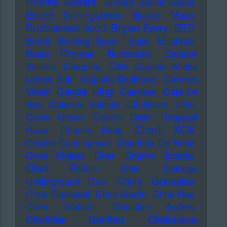
Britney Spears
Broken Social Scene
Bruce Springsteen
Bruno Mars
Bryan Ferry
BTS
Brutalismus 3000
Bushido
Burial
Burning Spear
Bush
Busta Rhymes
Buzzcocks
Cabaret
Can
Voltaire
Campino
Captain Ahabs
Linkes Bein
Captain Beefheart
Carmen
Carole King
Villain
Cassiber
Cate Le
Bon
Caterina Valente
CD-Boxen
CDs
Celine Dion
Ceelo Green
Chappell
Charli XCX
Roan
Charley Pride
Charlie Cunningham
Charlotte De Witte
Cheb Khaled
Cher
Cherno Jobatey
Chet Baker
Chic
Chicago
Chilly Gonzales
Underground Duo
Chris Blackwell
Chris Martin
Chris Rea
Chris Watson
Christian Anders
Christiane
Christian Steiffen