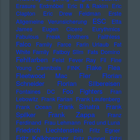
Erasure
Erdmöbel
Eric B & Rakim
Eric
Clapton
Eric Drew Feldman
Erste
ESC
Allgemeine Verunsicherung
Etta
James
Eugen Cicero
Eurythmics
Fabulous Freak Brothers
Faithless
Falco
Family
Farce
Farin Urlaub
Fat
White Family
Fatboy Slim
Fats Domino
Fehlfarben
Feist
Fever Ray
Fil
Fine
Flake
Flea
Young Cannibals
FINK
Fler
Fleetwood Mac
Florian
Schneider
Florian Silbereisen
Foo Fighters
Fontaines DC
Fran
Lebowitz
Frank Farian
Frank Laufenberg
Frank Sinatra
Frank
Frank Ocean
Frank Zappa
Spilker
Franz
Ferdinand
Frau Lehmann
Fred und Luna
Friedrich Liechtenstein
Fritz Egner
Fritz Kalkbrenner
Fritz Puppel
Fritzi