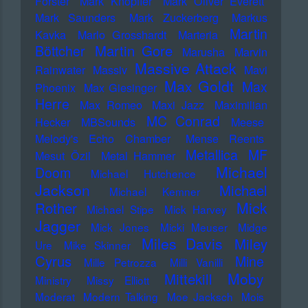
Forster
Mark Knopfler
Mark Oliver Everett
Mark Saunders
Mark Zuckerberg
Markus
Martin
Kavka
Marlo Grosshardt
Marteria
Martin Gore
Böttcher
Marusha
Marvin
Massive Attack
Rainwater
Massiv
Mavi
Max Goldt
Max
Phoenix
Max Giesinger
Herre
Max Romeo
Maxi Jazz
Maximilian
MC Conrad
Hecker
MBSounds
Meese
Melody's Echo Chamber
Mense Reents
Metallica
MF
Mesut Özil
Metal Hammer
Michael
Doom
Michael Hutchence
Jackson
Michael
Michael Kemner
Mick
Rother
Michael Stipe
Mick Harvey
Jagger
Mick Jones
Micki Meuser
Midge
Miles Davis
Miley
Ure
Mike Skinner
Cyrus
Mine
Mille Petrozza
Milli Vanilli
Moby
Mittekill
Ministry
Missy Elliott
Moderat
Modern Talking
Moe Jacksch
Mois