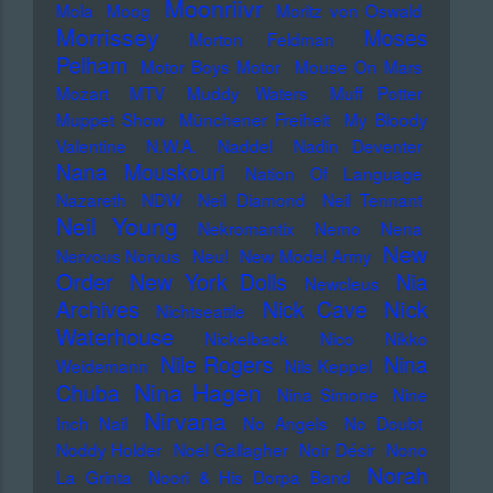
Moonriivr
Mola
Moog
Moritz von Oswald
Morrissey
Moses
Morton Feldman
Pelham
Motor Boys Motor
Mouse On Mars
Mozart
MTV
Muddy Waters
Muff Potter
Muppet Show
Münchener Freiheit
My Bloody
Valentine
N.W.A.
Naddel
Nadin Deventer
Nana Mouskouri
Nation Of Language
Nazareth
NDW
Neil Diamond
Neil Tennant
Neil Young
Nekromantix
Nemo
Nena
New
Nervous Norvus
Neu!
New Model Army
Order
New York Dolls
Nia
Newcleus
Nick
Archives
Nick Cave
Nichtseattle
Waterhouse
Nickelback
Nico
Nikko
Nile Rogers
Nina
Weidemann
Nils Keppel
Nina Hagen
Chuba
Nina Simone
Nine
Nirvana
Inch Nail
No Angels
No Doubt
Noddy Holder
Noel Gallagher
Noir Désir
Nono
Norah
La Grinta
Noori & His Dorpa Band