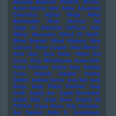
AC/DC
Absolute Beginner
Abwärts
Advanced
Achim Reichel
Ada
Adele
Chemistry
Afghan Whigs
Afrika
Bambaataa
Afrob
Afroman
AG
Geige
Air
Alabaster DePlume
Alan
Alfred 23 Harth
Wilson
Alexandra
Alfred Brendel
Alfred Hilsberg
Alice
Alice Cooper
Coltrane
Alice Merton
Alicia Keys
Alma Naidu
Althea And
Amy Winehouse
Donna
Andre 3000
Andre Herzberg
Andrea Berg
Andreas
Dorau
Andreas Gabalier
Andrew
Eldritch
Andrew Vachss
Andy Bell
Andy
Andy Fletch Fletcher
Brings
Andy
Smith
Angela Aux
Angelo Branduardi
Angine de
Angelo Kelly
Angie Stone
Poitrine
Angus Stone
Anja Schneider
Ann Peebles
AnNa R.
Annahstasia