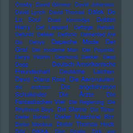
Crosby
David Gilmour
David Johansen
De
Dälek
David Lynch
David Thomas
La Soul
Debbie
Dead Kennedys
Harry
Def Leppard
Defrage Reload
Defunkt
Dekker
Delfonic
Demented Are
Depeche Mode
Der
Go
Denyo
Graf
Der moderne Man
Der Popolski
Derya Yildirim
Desmond Dekker
Deso
Deutsch-Amerikanische
Dogg
Freundschaft
Deutsche Laichen
Devo
Die Aeronauten
Diana Ross
Die angefahrenen
die anderen
Die Ärzte
Schulkinder
Die
Fantastischen Vier
Die Regierung
Die
Die Sterne
Rhythmus Boys
Die Türen
Dieter Maschine Birr
Dieter Bohlen
Dieter Thomas Heck
Dieter Moebius
DiIV
DIKKA
Dire Straits
Dirk von