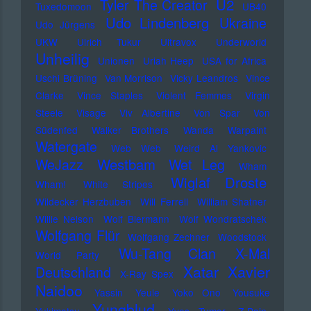
U2
Tyler The Creator
Tuxedomoon
UB40
Udo Lindenberg
Ukraine
Udo Jürgens
UKW
Ulrich Tukur
Ultravox
Underworld
Unheilig
Unionen
Uriah Heep
USA for Africa
Uschi Brüning
Van Morrison
Vicky Leandros
Vince
Clarke
Vince Staples
Violent Femmes
Virgin
Steele
Visage
Viv Albertine
Von Spar
Von
Südenfed
Walker Brothers
Wanda
Warpaint
Watergate
Web Web
Weird Al Yankovic
Westbam
WeJazz
Wet Leg
Wham
Wiglaf Droste
Wham!
White Stripes
Wildecker Herzbuben
Will Ferrell
William Shatner
Willie Nelson
Wolf Biermann
Wolf Wondratschek
Wolfgang Flür
Wolfgang Zechner
Woodstock
Wu-Tang Clan
X-Mal
World Party
Xatar
Xavier
Deutschland
X-Ray Spex
Naidoo
Yassin
Yeule
Yoko Ono
Yousuke
Yungblud