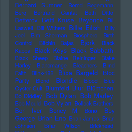
Bernard Sumner
Bernd Begemann
Berq
Bertrand Cantat
Beth Ditto
Betti Kruse
Beyonce
Betterov
Bill
Billie Eilish
Laswell
Bill Withers
Billy
Joel
Bim Sherman
Biosphere
Birth
Björk
Control
Bitchin Bajas
Black
Black Keys
Black Sabbath
Kappa
Black Sheep
Blaine Reininger
Blake
Harley
Blancmange
Bleachers
Blind
Blixa Bargeld
Bloc
Faith
Blink-182
Blondie
Party
Blond
Blood
Blue
Blur
Blumfeld
Blümchen
Oyster Cult
Bob Dylan
Bob Marley
Bo Diddley
Bob Vylan
Bob Mould
Bollock Brothers
Bon Iver
Boney M
Boy
Bono
Brian Eno
George
Brian James
Brian
Johnson
Brian Wilson
Brickhead