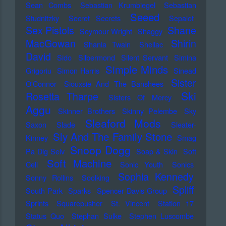
Sean Combs
Sebastian Krumbiegel
Sebastian
Seeed
Studnitzky
Secret Secrets
Sepalot
Sex Pistols
Shane
Seymour Wright
Shaggy
MacGowan
Shirin
Shania Twain
Shellac
David
Sido
Silbermond
Silent Servant
Simina
Simple Minds
Grigoriu
Simon Harris
Sinead
Sister
O'Connor
Siouxsie And The Banshees
Ski
Rosetta Tharpe
Sisters Of Mercy
Aggu
Skinner Brothers
Skinny Pelembe
Sky
Sleaford Mods
Saxon
Slade
Sleater-
Sly And The Family Stone
Kinney
Smag
Snoop Dogg
Pa Dig Selv
Soap & Skin
Soft
Soft Machine
Cell
Sonic Youth
Sonics
Sophia Kennedy
Sonny Rollins
Soolking
Spliff
South Park
Sparks
Spencer Davis Group
Sprints
Squarepusher
St. Vincent
Station 17
Status Quo
Stephan Sulke
Stephen Luscombe