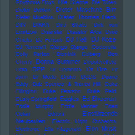
Die Sterne
Rhythmus Boys
Die Türen
Dieter Maschine Birr
Dieter Bohlen
Dieter Thomas Heck
Dieter Moebius
DiIV
DIKKA
Dire Straits
Dirk von
Lowtzow
Disarstar
Disaster Area
Dixie
DJ Koze
DJ Hell
Chicks
DJ Fetisch
DJ Tomcraft
Django Django
Doctorella
Dolly Parton
Dominik Eulberg
Don
Donna Summer
Cherry
Dopplereffekt
Dr Dre
DPP
Dota
Dr Demento
Dr
John
Dr Motte
Drake
DSDS
Duane
Eddy
Dub Spencer & Trance Hill
Duke
Ellington
Duke Pearson
Duke Reid
Ed Sheeran
Eagles
Dusty Springfield
Eddie Murphy
Eddie Vedder
Eden
Einstürzende
Golan
Editors
Neubauten
Electric Light Orchestra
Elon Musk
Electronic
Ella Fitzgerald