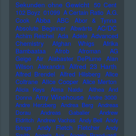
Sekunden ohne Gewicht
50 Cent
102 Boyz
01099
A Certain Ratio
A.G.
Abba
Cook
ABC
Abor & Tynna
AC/DC
Absolute Beginner
Abwärts
Advanced
Achim Reichel
Ada
Adele
Chemistry
Afghan Whigs
Afrika
Bambaataa
Afrob
Afroman
AG
Geige
Air
Alabaster DePlume
Alan
Alfred 23 Harth
Wilson
Alexandra
Alfred Brendel
Alfred Hilsberg
Alice
Alice Cooper
Coltrane
Alice Merton
Alicia Keys
Alma Naidu
Althea And
Amy Winehouse
Donna
Andre 3000
Andre Herzberg
Andrea Berg
Andreas
Dorau
Andreas Gabalier
Andrew
Eldritch
Andrew Vachss
Andy Bell
Andy
Andy Fletch Fletcher
Brings
Andy
Smith
Angela Aux
Angelo Branduardi