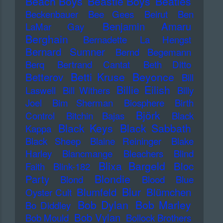
Beach Boys
Beastie Boys
Beatles
Beckenbauer
Bee Gees
Beirut
Ben
Benjamin Amaru
LaMar Gay
Berghain
Bernadette La Hengst
Bernard Sumner
Bernd Begemann
Berq
Bertrand Cantat
Beth Ditto
Betti Kruse
Beyonce
Betterov
Bill
Billie Eilish
Laswell
Bill Withers
Billy
Joel
Bim Sherman
Biosphere
Birth
Björk
Control
Bitchin Bajas
Black
Black Keys
Black Sabbath
Kappa
Black Sheep
Blaine Reininger
Blake
Harley
Blancmange
Bleachers
Blind
Blixa Bargeld
Bloc
Faith
Blink-182
Blondie
Party
Blond
Blood
Blue
Blur
Blumfeld
Blümchen
Oyster Cult
Bob Dylan
Bob Marley
Bo Diddley
Bob Vylan
Bob Mould
Bollock Brothers