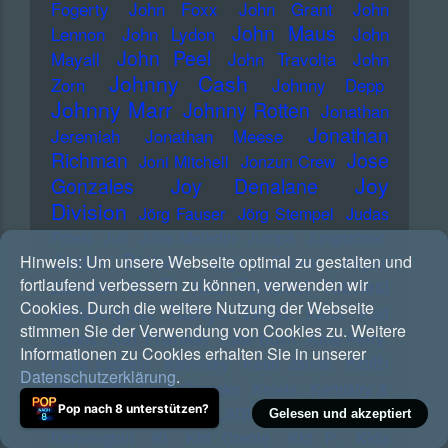
Fogerty
John Foxx
John Grant
John
John Maus
Lennon
John Lydon
John
John Peel
Mayall
John Travolta
John
Johnny Cash
Zorn
Johnny Depp
Johnny Marr
Johnny Rotten
Jonathan
Jonathan
Jeremiah
Jonathan Meese
Richman
Jose
Joni Mitchell
Jonzun Crew
Joy
Gonzales
Joy Denalane
Division
Jörg Fauser
Jörg Stempel
Judas
Priest
Juli
Julia Meladin
Jumpa
Jungstötter
Justin Bieber
Hinweis:
Um unsere Webseite optimal zu gestalten und
Jürgen Drews
Jürgen
K.I.Z.
Kae Tempest
Kamasi
fortlaufend verbessern zu können, verwenden wir
Zeltinger
Cookies. Durch die weitere Nutzung der Webseite
Kanye West
Washington
Karat
Karl
stimmen Sie der Verwendung von Cookies zu. Weitere
Kat Frankie
Bartos
Kate Bush
Kate Perry
Informationen zu Cookies erhalten Sie in unserer
Keith
Katja Ebstein
Kavinsky
Keith Jarrett
Datenschutzerklärung
.
Richards
Kele Okereke
Kelela
Kemistry &
Kendrick Lamar
Pop nach 8 unterstützen?
Storm
Kerstin Ott
Gelesen und akzeptiert
Khruangbin
KI
KId Creole
KId P.
KIda