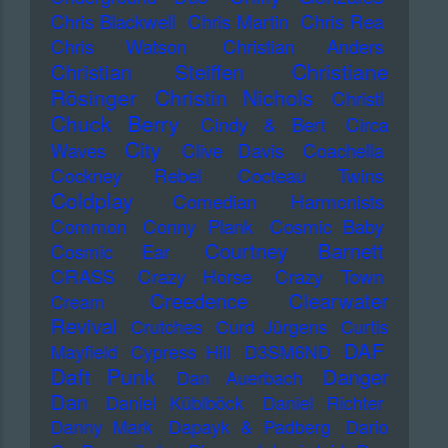
Chris Blackwell
Chris Martin
Chris Rea
Chris Watson
Christian Anders
Christiane
Christian Steiffen
Rösinger
Christin Nichols
Christl
Chuck Berry
Cindy & Bert
Circa
City
Waves
Clive Davis
Coachella
Cockney Rebel
Cocteau Twins
Coldplay
Comedian Harmonists
Common
Conny Plank
Cosmic Baby
Courtney Barnett
Cosmic Ear
CRASS
Crazy Horse
Crazy Town
Creedence Clearwater
Cream
Revival
Crutches
Curd Jürgens
Curtis
DAF
Mayfield
Cypress Hill
D3SM6ND
Daft Punk
Danger
Dan Auerbach
Dan
Daniel Küblböck
Daniel Richter
Danny Mark
Dapayk & Padberg
Dario