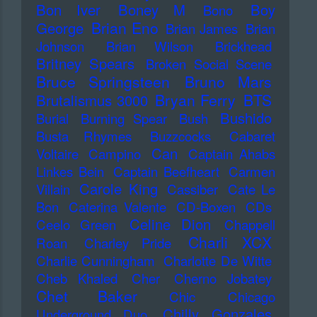
Bon Iver
Boney M
Boy
Bono
Brian Eno
George
Brian James
Brian
Johnson
Brian Wilson
Brickhead
Britney Spears
Broken Social Scene
Bruce Springsteen
Bruno Mars
Bryan Ferry
BTS
Brutalismus 3000
Bushido
Burial
Burning Spear
Bush
Busta Rhymes
Buzzcocks
Cabaret
Can
Voltaire
Campino
Captain Ahabs
Linkes Bein
Captain Beefheart
Carmen
Carole King
Villain
Cassiber
Cate Le
Bon
Caterina Valente
CD-Boxen
CDs
Celine Dion
Ceelo Green
Chappell
Charli XCX
Roan
Charley Pride
Charlie Cunningham
Charlotte De Witte
Cheb Khaled
Cher
Cherno Jobatey
Chet Baker
Chic
Chicago
Chilly Gonzales
Underground Duo