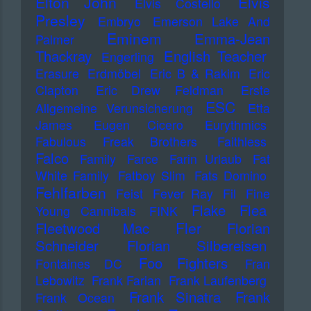
Elton John
Elvis
Elvis Costello
Presley
Embryo
Emerson Lake And
Eminem
Emma-Jean
Palmer
Thackray
English Teacher
Engerling
Erasure
Erdmöbel
Eric B & Rakim
Eric
Clapton
Eric Drew Feldman
Erste
ESC
Allgemeine Verunsicherung
Etta
James
Eugen Cicero
Eurythmics
Fabulous Freak Brothers
Faithless
Falco
Family
Farce
Farin Urlaub
Fat
White Family
Fatboy Slim
Fats Domino
Fehlfarben
Feist
Fever Ray
Fil
Fine
Flake
Flea
Young Cannibals
FINK
Fler
Fleetwood Mac
Florian
Schneider
Florian Silbereisen
Foo Fighters
Fontaines DC
Fran
Lebowitz
Frank Farian
Frank Laufenberg
Frank Sinatra
Frank
Frank Ocean