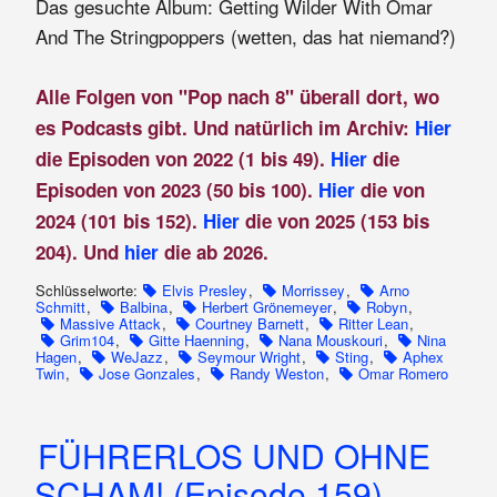
Das gesuchte Album: Getting Wilder With Omar
And The Stringpoppers (wetten, das hat niemand?)
Alle Folgen von "Pop nach 8" überall dort, wo
es Podcasts gibt. Und natürlich im Archiv:
Hier
die Episoden von 2022 (1 bis 49).
Hier
die
Episoden von 2023 (50 bis 100).
Hier
die von
2024 (101 bis 152).
Hier
die von 2025 (153 bis
204). Und
hier
die ab 2026.
Schlüsselworte:
Elvis Presley
,
Morrissey
,
Arno
Schmitt
,
Balbina
,
Herbert Grönemeyer
,
Robyn
,
Massive Attack
,
Courtney Barnett
,
Ritter Lean
,
Grim104
,
Gitte Haenning
,
Nana Mouskouri
,
Nina
Hagen
,
WeJazz
,
Seymour Wright
,
Sting
,
Aphex
Twin
,
Jose Gonzales
,
Randy Weston
,
Omar Romero
FÜHRERLOS UND OHNE
SCHAM! (Episode 159)