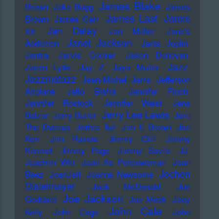
James Blake
Brown
Jake Bugg
James
James Last
Jamie
Brown
James Carr
xx
Jan Delay
Jan Müller
Jane's
Janet Jackson
Addiction
Janis Joplin
Jantra
Jarvis Cocker
Jason Donovan
Jazz
Jason Lytle
Jay Z
Jaye Muller
Jazzmatazz
Jean-Michel Jarre
Jefferson
Airplane
Jello Biafra
Jennifer Finch
Jennifer Rostock
Jennifer Weist
Jens
Jerry Lee Lewis
Balzer
Jerry Butler
Jeru
The Damaja
Jethro Tull
Jim E Brown
Jim
Kerr
Jim Rakete
Jimmy Cliff
Jimmy
Kimmel
Jimmy Page
Jimmy Savile
JJ
Joachim Witt
Joan As Policewoman
Joan
Jochen
Baez
JoanJett
Joanna Newsome
Distelmayer
Jock McDonald
Joe
Joe Jackson
Goddard
Joe Meek
Joey
John Cale
Kelly
John Cage
John