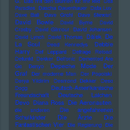
G.
Das mit den Blumen tut mir leid
Das
Paradies
Dascha Dauenhauer
Data Luv
Dave Ball
Dave Grohl
Dave Stewart
David Bowie
David Byrne
David
Crosby
David Gilmour
David Johansen
De
Dälek
David Lynch
David Thomas
La Soul
Debbie
Dead Kennedys
Harry
Def Leppard
Defrage Reload
Defunkt
Dekker
Delfonic
Demented Are
Depeche Mode
Der
Go
Denyo
Graf
Der moderne Man
Der Popolski
Derya Yildirim
Desmond Dekker
Deso
Deutsch-Amerikanische
Dogg
Freundschaft
Deutsche Laichen
Devo
Die Aeronauten
Diana Ross
Die angefahrenen
die anderen
Die Ärzte
Schulkinder
Die
Fantastischen Vier
Die Regierung
Die