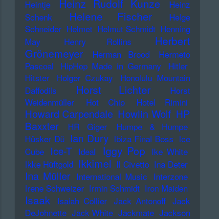
Heinz Rudolf Kunze
Heintje
Heinz
Helene Fischer
Schenk
Helge
Schneider
Helmet
Helmut Schmidt
Henning
Herbert
May
Henry Rollins
Grönemeyer
Herman Brood
Hermeto
Pascoal
HipHop Made in Germany
Hitler
Hitster
Holger Czukay
Honolulu Mountain
Horst Lichter
Daffodils
Horst
Weidenmüller
Hot Chip
Hotel Rimini
Howard Carpendale
Howlin Wolf
HP
Baxxter
HR Giger
Humpe & Humpe
Ian Dury
Hüsker Dü
Ibiza Final Boss
Ice
Iggy Pop
Ice-T
Cube
Ideal
Ike White
Ikkimel
Ikke Hüftgold
Il Civetto
Ina Deter
Ina Müller
International Music
Interzone
Irene Schweizer
Irmin Schmidt
Iron Maiden
Isaak
Isaiah Collier
Jack Antonoff
Jack
DeJohnette
Jack White
Jackmate
Jackson