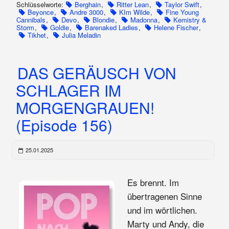
Schlüsselworte:
Berghain
,
Ritter Lean
,
Taylor Swift
,
Beyonce
,
Andre 3000
,
KIm Wilde
,
Fine Young
Cannibals
,
Devo
,
Blondie
,
Madonna
,
Kemistry &
Storm
,
Goldie
,
Barenaked Ladies
,
Helene Fischer
,
Tikhet
,
Julia Meladin
DAS GERÄUSCH VON
SCHLAGER IM
MORGENGRAUEN!
(Episode 156)
25.01.2025
Es brennt. Im
übertragenen Sinne
und im wörtlichen.
Marty und Andy, die