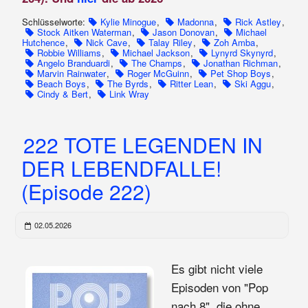
Schlüsselworte:
Kylie Minogue
,
Madonna
,
Rick Astley
,
Stock Aitken Waterman
,
Jason Donovan
,
Michael
Hutchence
,
Nick Cave
,
Talay Riley
,
Zoh Amba
,
Robbie Williams
,
Michael Jackson
,
Lynyrd Skynyrd
,
Angelo Branduardi
,
The Champs
,
Jonathan Richman
,
Marvin Rainwater
,
Roger McGuinn
,
Pet Shop Boys
,
Beach Boys
,
The Byrds
,
Ritter Lean
,
Ski Aggu
,
Cindy & Bert
,
Link Wray
222 TOTE LEGENDEN IN
DER LEBENDFALLE!
(Episode 222)
02.05.2026
Es gibt nicht viele
Episoden von "Pop
nach 8", die ohne