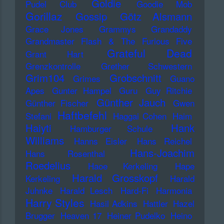
Goldie
Pudel Club
Goodie Mob
Gorillaz
Gossip
Götz Alsmann
Grace Jones
Grammys
Grandaddy
Grandmaster Flash & The Furious Five
Grateful Dead
Grant Hart
Grenzkontrolle
Grether Schwestern
Grim104
Grobschnitt
Grimes
Guano
Apes
Gunter Hampel
Guru
Guy Ritchie
Günther Jauch
Günther Fischer
Gwen
Haftbefehl
Stefani
Haggai Cohen
Haim
Haiyti
Hank
Hamburger Schule
Williams
Hanns Eisler
Hans Reichel
Hans-Joachim
Hans Rosenthal
Roedelius
Haoe Kerkeling
Hape
Harald Grosskopf
Kerkeling
Harald
Juhnke
Harald Lesch
Hard-Fi
Harmonia
Harry Styles
Hasil Adkins
Hattler
Hazel
Brugger
Heaven 17
Heiner Pudelko
Heino