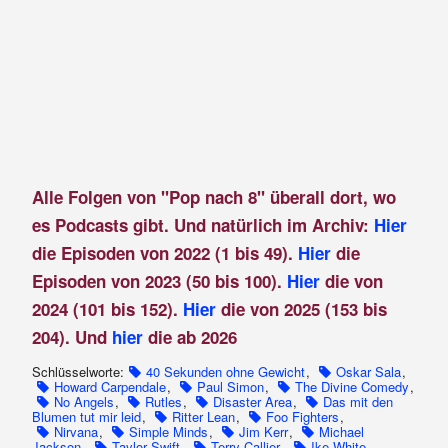
Alle Folgen von "Pop nach 8" überall dort, wo
es Podcasts gibt. Und natürlich im Archiv:
Hier
die Episoden von 2022 (1 bis 49).
Hier
die
Episoden von 2023 (50 bis 100).
Hier
die von
2024 (101 bis 152).
Hier
die von 2025 (153 bis
204). Und
hier
die ab 2026
Schlüsselworte:
40 Sekunden ohne Gewicht
,
Oskar Sala
,
Howard Carpendale
,
Paul Simon
,
The Divine Comedy
,
No Angels
,
Rutles
,
Disaster Area
,
Das mit den
Blumen tut mir leid
,
Ritter Lean
,
Foo Fighters
,
Nirvana
,
Simple Minds
,
Jim Kerr
,
Michael
Jackson
,
Taylor Swift
,
Terry Callier
,
Ike White
,