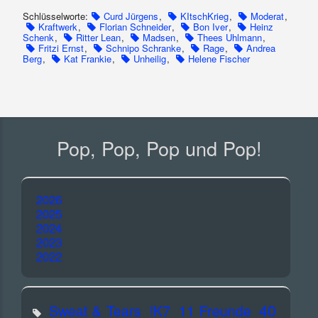
Schlüsselworte:
Curd Jürgens
,
KItschKrieg
,
Moderat
,
Kraftwerk
,
Florian Schneider
,
Bon Iver
,
Heinz
Schenk
,
Ritter Lean
,
Madsen
,
Thees Uhlmann
,
Fritzi Ernst
,
Schnipo Schranke
,
Rage
,
Andrea
Berg
,
Kat Frankie
,
Unheilig
,
Helene Fischer
Pop, Pop, Pop und Pop!
2026
2025
2024
2023
2022
40
Sweat & Tears
!K7
11 Freunde