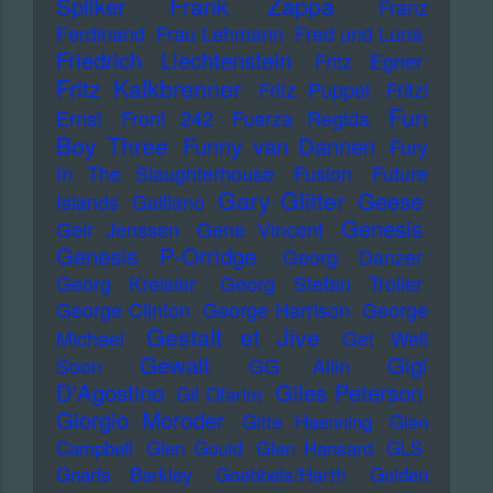
Frank Zappa
Spilker
Franz
Ferdinand
Frau Lehmann
Fred und Luna
Friedrich Liechtenstein
Fritz Egner
Fritz Kalkbrenner
Fritz Puppel
Fritzi
Fun
Ernst
Front 242
Fuerza Regida
Boy Three
Funny van Dannen
Fury
In The Slaughterhouse
Fusion
Future
Gary Glitter
Geese
Islands
Galliano
Genesis
Geir Jenssen
Gene Vincent
Genesis P-Orridge
Georg Danzer
Georg Kreisler
Georg Stefan Troller
George Clinton
George Harrison
George
Gestalt et Jive
Michael
Get Well
Gewalt
Gigi
Soon
GG Allin
D'Agostino
Giles Peterson
Gil Ofarim
Giorgio Moroder
Gitte Haenning
Glen
Campbell
Glen Gould
Glen Hansard
GLS
Gnarls Barkley
Goebbels/Harth
Golden