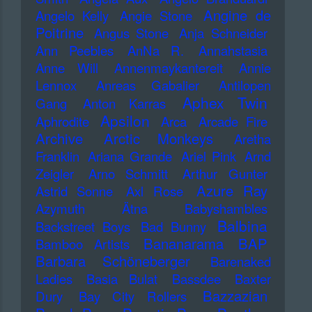
Angine de
Angelo Kelly
Angie Stone
Poitrine
Angus Stone
Anja Schneider
Ann Peebles
AnNa R.
Annahstasia
Anne Will
Annenmaykantereit
Annie
Lennox
Anreas Gabalier
Antilopen
Aphex Twin
Gang
Anton Karras
Apsilon
Aphrodite
Arca
Arcade Fire
Archive
Arctic Monkeys
Aretha
Franklin
Ariana Grande
Ariel Pink
Arnd
Zeigler
Arno Schmitt
Arthur Gunter
Azure Ray
Astrid Sonne
Axl Rose
Azymuth
Ätna
Babyshambles
Balbina
Backstreet Boys
Bad Bunny
Bananarama
BAP
Bamboo Artists
Barbara Schöneberger
Barenaked
Ladies
Basia Bulat
Bassdee
Baxter
Bazzazian
Dury
Bay City Rollers