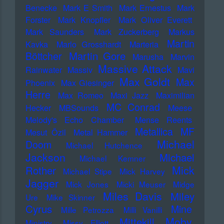
Benecke
Mark E Smith
Mark Ernestus
Mark
Forster
Mark Knopfler
Mark Oliver Everett
Mark Saunders
Mark Zuckerberg
Markus
Martin
Kavka
Marlo Grosshardt
Marteria
Martin Gore
Böttcher
Marusha
Marvin
Massive Attack
Rainwater
Massiv
Mavi
Max Goldt
Max
Phoenix
Max Giesinger
Herre
Max Romeo
Maxi Jazz
Maximilian
MC Conrad
Hecker
MBSounds
Meese
Melody's Echo Chamber
Mense Reents
Metallica
MF
Mesut Özil
Metal Hammer
Michael
Doom
Michael Hutchence
Jackson
Michael
Michael Kemner
Mick
Rother
Michael Stipe
Mick Harvey
Jagger
Mick Jones
Micki Meuser
Midge
Miles Davis
Miley
Ure
Mike Skinner
Cyrus
Mine
Mille Petrozza
Milli Vanilli
Moby
Mittekill
Ministry
Missy Elliott