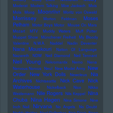
Moderat
Modern Talking
Moe Jacksch
Mois
Moonriivr
Mola
Moog
Moritz von Oswald
Morrissey
Moses
Morton Feldman
Pelham
Motor Boys Motor
Mouse On Mars
Mozart
MTV
Muddy Waters
Muff Potter
Muppet Show
Münchener Freiheit
My Bloody
Valentine
N.W.A.
Naddel
Nadin Deventer
Nana Mouskouri
Nation Of Language
Nazareth
NDW
Neil Diamond
Neil Tennant
Neil Young
Nekromantix
Nemo
Nena
New
Nervous Norvus
Neu!
New Model Army
Order
New York Dolls
Nia
Newcleus
Nick
Archives
Nick Cave
Nichtseattle
Waterhouse
Nickelback
Nico
Nikko
Nile Rogers
Nina
Weidemann
Nils Keppel
Nina Hagen
Chuba
Nina Simone
Nine
Nirvana
Inch Nail
No Angels
No Doubt
Noddy Holder
Noel Gallagher
Noir Désir
Nono