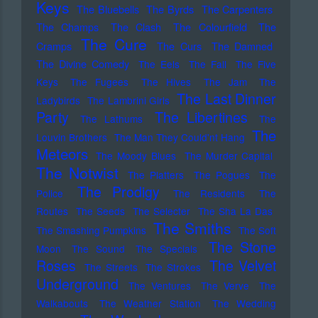
Keys
The Bluebells
The Byrds
The Carpenters
The Champs
The Clash
The Colourfield
The
The Cure
Cramps
The Curs
The Damned
The Divine Comedy
The Eels
The Fall
The Five
Keys
The Fugees
The Hives
The Jam
The
The Last Dinner
Ladybirds
The Lambrini Girls
Party
The Libertines
The Lathums
The
The
Louvin Brothers
The Man They Could'nt Hang
Meteors
The Moody Blues
The Murder Capital
The Notwist
The Platters
The Pogues
The
The Prodigy
Police
The Residents
The
Routes
The Seeds
The Selecter
The Sha La Das
The Smiths
The Smashing Pumpkins
The Soft
The Stone
Moon
The Sound
The Specials
Roses
The Velvet
The Streets
The Strokes
Underground
The Ventures
The Verve
The
Walkabouts
The Weather Station
The Wedding