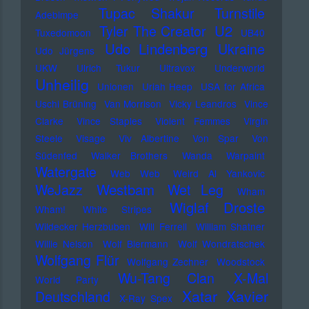
Tupac Shakur
Turnstile
Adebimpe
U2
Tyler The Creator
Tuxedomoon
UB40
Udo Lindenberg
Ukraine
Udo Jürgens
UKW
Ulrich Tukur
Ultravox
Underworld
Unheilig
Unionen
Uriah Heep
USA for Africa
Uschi Brüning
Van Morrison
Vicky Leandros
Vince
Clarke
Vince Staples
Violent Femmes
Virgin
Steele
Visage
Viv Albertine
Von Spar
Von
Südenfed
Walker Brothers
Wanda
Warpaint
Watergate
Web Web
Weird Al Yankovic
Westbam
WeJazz
Wet Leg
Wham
Wiglaf Droste
Wham!
White Stripes
Wildecker Herzbuben
Will Ferrell
William Shatner
Willie Nelson
Wolf Biermann
Wolf Wondratschek
Wolfgang Flür
Wolfgang Zechner
Woodstock
Wu-Tang Clan
X-Mal
World Party
Xatar
Xavier
Deutschland
X-Ray Spex