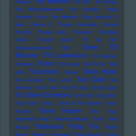
The Weeknd
Present
The Who
The Wings
The Wirtschaftswunder
The Zombies
Thees
Uhlmann
Them
Thilo Mischke
Thirty Seconds To
Mars
Thomas D
Thomas Gottschalk
Thomas
Pynchon
Thomas Stein
Thompson
Throbbing
Gristle
Thurston Moore
Tic Tac Toe
Till
Tikhet
Tiefbasskommando TBK
Brönner
Till Lindemann
Tim Buckley
Timmy
Timewarp
Timo Lassy
Tina Turner
Toby
Tocotronic
Tokio Hotel
Keith
Tokens
Tom Odell
Tom Gerhardt
Tom Lehrer
Tom
Robinson
Tom T. Hall
Tom Tom Club
Tommy Cash
Ton Steine Scherben
Toni Krahl
Tony Allen
Tony Krahl
Tony-L
Toots & The Maytals
Torch
Toten Hosen
Tortoise
Toto
Toya
Transvision Vamp
Traveling Wilburys
Travis
Trent
Trettmann
Trio
Tricky
Reznor
Tristan
Brusch
Tristwch Y Fenywod
Trojan Records
Tunde