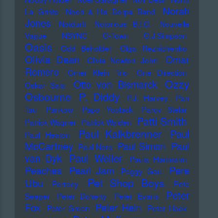
Norah
La Grinta
Noori & His Dorpa Band
Jones
Notdurft
Notorious B.I.G.
Nouvelle
Vague
NSYNC
O-Town
O.J.Simpson
Oasis
Odd Beholder
Olga Reznichenko
Olivia Dean
Omar
Olivia Newton John
Romero
Omer Klein Trio
One Direction
Ozzy
Otto von Bismarck
Oskar Sala
Osbourne
P. Diddy
P.J. Harvey
Pan
Tau
Pankow
Papo Yoplack
Parov Stelar
Patti Smith
Patrick Wagner
Patrick Walden
Paul Kalkbrenner
Paul
Paul Heaton
McCartney
Paul Simon
Paul
Paul Nero
Paul Weller
van Dyk
Paula Hartmann
Pere
Peaches
Pearl Jam
Peggy Gou
Pet Shop Boys
Ubu
Perrecy
Pete
Peter
Seeger
Peter Doherty
Peter Evans
Fox
Peter Hein
Peter Green
Peter Hook