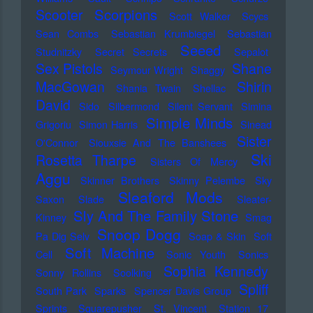
Scorpions
Scooter
Scott Walker
Scycs
Sean Combs
Sebastian Krumbiegel
Sebastian
Seeed
Studnitzky
Secret Secrets
Sepalot
Sex Pistols
Shane
Seymour Wright
Shaggy
MacGowan
Shirin
Shania Twain
Shellac
David
Sido
Silbermond
Silent Servant
Simina
Simple Minds
Grigoriu
Simon Harris
Sinead
Sister
O'Connor
Siouxsie And The Banshees
Ski
Rosetta Tharpe
Sisters Of Mercy
Aggu
Skinner Brothers
Skinny Pelembe
Sky
Sleaford Mods
Saxon
Slade
Sleater-
Sly And The Family Stone
Kinney
Smag
Snoop Dogg
Pa Dig Selv
Soap & Skin
Soft
Soft Machine
Cell
Sonic Youth
Sonics
Sophia Kennedy
Sonny Rollins
Soolking
Spliff
South Park
Sparks
Spencer Davis Group
Sprints
Squarepusher
St. Vincent
Station 17