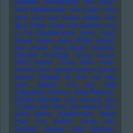
Friedrich Liechtenstein
Fritz Egner
Fritz Kalkbrenner
Fritz Puppel
Fritzi
Fun
Ernst
Front 242
Fuerza Regida
Boy Three
Funny van Dannen
Fury
In The Slaughterhouse
Fusion
Future
Gary Glitter
Geese
Islands
Galliano
Genesis
Geir Jenssen
Gene Vincent
Genesis P-Orridge
Georg Danzer
Georg Kreisler
Georg Stefan Troller
George Clinton
George Harrison
George
Gestalt et Jive
Michael
Get Well
Gewalt
Gigi
Soon
GG Allin
D'Agostino
Giles Peterson
Gil Ofarim
Giorgio Moroder
Gitte Haenning
Glen
Campbell
Glen Gould
Glen Hansard
GLS
Gnarls Barkley
Goebbels/Harth
Golden
Goldie
Pudel Club
Goodie Mob
Gorillaz
Gossip
Götz Alsmann