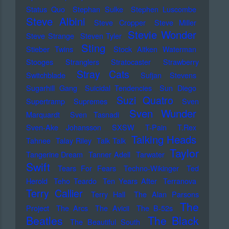
Status Quo
Stephan Sulke
Stephen Luscombe
Steve Albini
Steve Cropper
Steve Miller
Stevie Wonder
Steve Strange
Steven Tyler
Sting
Stieber Twins
Stock Aitken Waterman
Stooges
Stranglers
Stratocaster
Strawberry
Stray Cats
Switchblade
Sufjan Stevens
Sugarhill Gang
Suicidal Tendencies
Sun Diego
Suzi Quatro
Supertramp
Supremes
Sven
Sven Wunder
Marquardt
Sven Tasnadi
Sven-Ake Johansson
SXSW
T-Pain
T.Rex
Talking Heads
Tahnee
Talay Riley
Talk Talk
Taylor
Tangerine Dream
Tanner Adell
Tarwater
Swift
Tears For Fears
Techno-Wikinger
Ted
Herold
Teho Teardo
Ten Years After
Terranova
Terry Callier
Terry Hall
The Alan Parsons
The
Project
The Arcs
The Avicii
The B-52s
Beatles
The Black
The Beautiful South