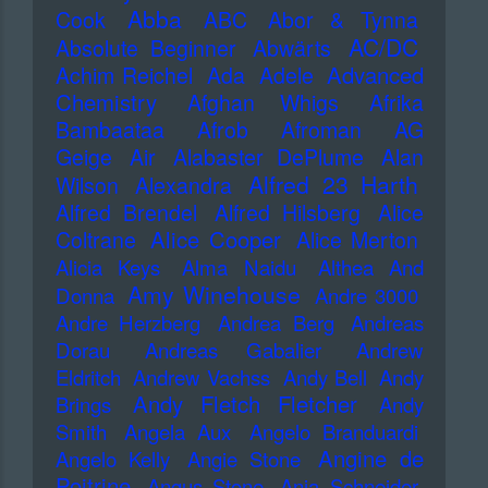
Abba
Cook
ABC
Abor & Tynna
AC/DC
Absolute Beginner
Abwärts
Advanced
Achim Reichel
Ada
Adele
Chemistry
Afghan Whigs
Afrika
Bambaataa
Afrob
Afroman
AG
Geige
Air
Alabaster DePlume
Alan
Alfred 23 Harth
Wilson
Alexandra
Alfred Brendel
Alfred Hilsberg
Alice
Alice Cooper
Coltrane
Alice Merton
Alicia Keys
Alma Naidu
Althea And
Amy Winehouse
Donna
Andre 3000
Andre Herzberg
Andrea Berg
Andreas
Dorau
Andreas Gabalier
Andrew
Eldritch
Andrew Vachss
Andy Bell
Andy
Andy Fletch Fletcher
Brings
Andy
Smith
Angela Aux
Angelo Branduardi
Angine de
Angelo Kelly
Angie Stone
Poitrine
Angus Stone
Anja Schneider