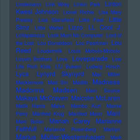
Linton
Lindemann
Link Wray
Linkin Park
Kwesi Johnson
Lionel Richie
Lisa Mary
Little
Presley
Lisa Stansfield
Little Feat
LL Cool J
Simz
Lizzo
Little Walter
Lollapalooza
Look Mum No Computer
Lord of
Lou
the Lost
Lou Donaldson
Lou Pearlman
Reed
Loudermilk
Louis Moholo-Moholo
Loveparade
Louvin Brothers
Love
Low
Life Rich Kids
LTJ Bukem
Ludwig Hirsch
Lyca
Lynyrd Skynyrd
Mac Miller
Madness
Macklemore
Mad Sin
Madlib
Madonna
Madsen
Main Source
Makaya McCraven
Malcolm McLaren
Malik Harris
Malva
Mambo Kurt
Mamie
Mani
Perry
Manfred Krug
Manfred Mann
Mariah Carey
Marianne
Marc Bolan
Faithfull
Marianne Rosenberg
Marilyn
Marius Müller-Westernhagen
Mark