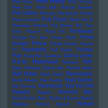
Peter Maffay
Peter Kraus
Peter Thomas
Peter Tosh
Petter Eldh
Pharoah Sanders
Phil Collins
Phil Lesh
Phil Spector
Photek
Pink Floyd
Pietro Lombardi
Pitbull
Plan B
Plasmatics
Polecats
Poly Styrene
Pop
Pop-
Portishead
Kultur
Popcorn
Popol Vuh
Primal
Portugal The Man
Power Plush
Prince
Scream
Priscilla Presley
Psychic
Psychobilly
Puhdys
TV
Puff Daddy
Pulp
Quincy Jones
Pussy Riot
Questlove
Radiohead
R.E.M.
RAF
Raekwon
Rage
Rahsaan Roland Kirk
Rainald Grebe
Ralf Hütter
Rammstein
Ralph Heidel
Rayk Goetze
Randy Weston
Ray Charles
Rechtsrock
Red Hot Chili
Reb Kennedy
Peppers
Reinhard Mey
Reggae
Reinhold Heil
Rezo
Rhythm & Sound
Ricardo
Richard
Villalobos
Richard Ashcroft