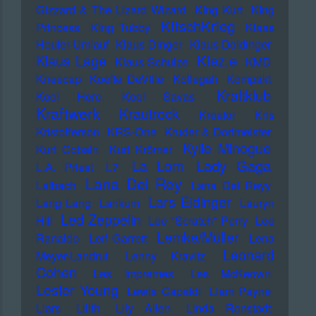
Gizzard & The Lizard Wizard
KIng Kurt
KIng
KItschKrieg
Princess
KIng Tubby
Klaas
Heufer-Umlauf
Klaus Dinger
Klaus Doldinger
Klez.e
Klaus Lage
Klaus Schulze
KMD
Kneecap
Koefte DeVille
Kollegah
Kompakt
Kraftklub
Kool Herc
Kool Savas
Kraftwerk
Krautrock
Kreator
Kris
Kristofferson
KRS-One
Kruder & Dorfmeister
Kylie Minogue
Kurt Cobain
Kurt Krömer
Lady Gaga
La Lom
L.A. Priest
L7
Lana Del Rey
Laibach
Lana Del Reyy
Lars Eidinger
Lang Lang
Lankum
Lauryn
Led Zeppelin
Hill
Lee "Scratch" Perry
Lee
Lemke/Müller
Ranaldo
Leif Garrett
Lena
Leonard
Meyer-Landrut
Lenny Kravitz
Cohen
Les Impremes
Les McKeown
Lester Young
Lewis Capaldi
Liam Payne
Liars
Lilith
Lily Allen
Linda Ronstadt