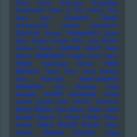
Grace Jones
Grammys
Grandaddy
Grandmaster Flash & The Furious Five
Grateful Dead
Grant Hart
Grenzkontrolle
Grether Schwestern
Grim104
Grobschnitt
Grimes
Guano
Apes
Gunter Hampel
Guru
Guy Ritchie
Günther Jauch
Günther Fischer
Gwen
Haftbefehl
Stefani
Haggai Cohen
Haim
Haiyti
Hank
Hamburger Schule
Williams
Hanns Eisler
Hans Reichel
Hans-Joachim
Hans Rosenthal
Roedelius
Haoe Kerkeling
Hape
Harald Grosskopf
Kerkeling
Harald
Juhnke
Harald Lesch
Hard-Fi
Harmonia
Harry Styles
Hasil Adkins
Hattler
Hazel
Brugger
Heaven 17
Heiner Pudelko
Heino
Heinz Rudolf Kunze
Heintje
Heinz
Helene Fischer
Schenk
Helge