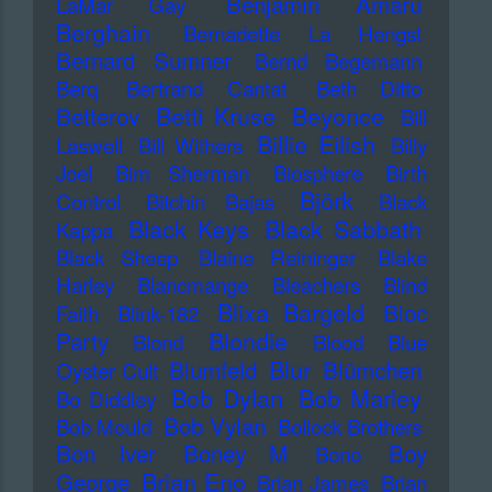
Benjamin Amaru
LaMar Gay
Berghain
Bernadette La Hengst
Bernard Sumner
Bernd Begemann
Berq
Bertrand Cantat
Beth Ditto
Betti Kruse
Beyonce
Betterov
Bill
Billie Eilish
Laswell
Bill Withers
Billy
Joel
Bim Sherman
Biosphere
Birth
Björk
Control
Bitchin Bajas
Black
Black Keys
Black Sabbath
Kappa
Black Sheep
Blaine Reininger
Blake
Harley
Blancmange
Bleachers
Blind
Blixa Bargeld
Bloc
Faith
Blink-182
Blondie
Party
Blond
Blood
Blue
Blur
Blumfeld
Blümchen
Oyster Cult
Bob Dylan
Bob Marley
Bo Diddley
Bob Vylan
Bob Mould
Bollock Brothers
Bon Iver
Boney M
Boy
Bono
Brian Eno
George
Brian James
Brian