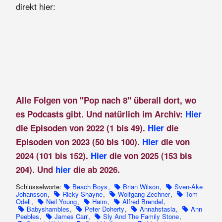
direkt hier:
Alle Folgen von "Pop nach 8" überall dort, wo
es Podcasts gibt. Und natürlich im Archiv:
Hier
die Episoden von 2022 (1 bis 49).
Hier
die
Episoden von 2023 (50 bis 100).
Hier
die von
2024 (101 bis 152).
Hier
die von 2025 (153 bis
204). Und
hier
die ab 2026.
Schlüsselworte:
Beach Boys
,
Brian Wilson
,
Sven-Ake
Johansson
,
Ricky Shayne
,
Wolfgang Zechner
,
Tom
Odell
,
Neil Young
,
Haim
,
Alfred Brendel
,
Babyshambles
,
Peter Doherty
,
Annahstasia
,
Ann
Peebles
,
James Carr
,
Sly And The Family Stone
,