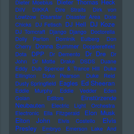
Dieter Thomas Heck
Dieter Moebius
DiIV
DIKKA
Dire Straits
Dirk von
Lowtzow
Disarstar
Disaster Area
Dixie
DJ Koze
DJ Hell
Chicks
DJ Fetisch
DJ Tomcraft
Django Django
Doctorella
Dolly Parton
Dominik Eulberg
Don
Donna Summer
Cherry
Dopplereffekt
Dr Dre
DPP
Dota
Dr Demento
Dr
John
Dr Motte
Drake
DSDS
Duane
Eddy
Dub Spencer & Trance Hill
Duke
Ellington
Duke Pearson
Duke Reid
Ed Sheeran
Eagles
Dusty Springfield
Eddie Murphy
Eddie Vedder
Eden
Einstürzende
Golan
Editors
Neubauten
Electric Light Orchestra
Elon Musk
Electronic
Ella Fitzgerald
Elton John
Elvis
Elvis Costello
Presley
Embryo
Emerson Lake And