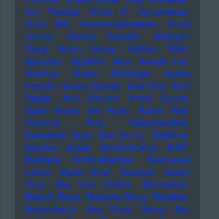
Ann Peebles
AnNa R.
Annahstasia
Anne Will
Annenmaykantereit
Annie
Lennox
Anreas Gabalier
Antilopen
Aphex Twin
Gang
Anton Karras
Apsilon
Aphrodite
Arca
Arcade Fire
Archive
Arctic Monkeys
Aretha
Franklin
Ariana Grande
Ariel Pink
Arnd
Zeigler
Arno Schmitt
Arthur Gunter
Azure Ray
Astrid Sonne
Axl Rose
Azymuth
Ätna
Babyshambles
Balbina
Backstreet Boys
Bad Bunny
Bananarama
BAP
Bamboo Artists
Barbara Schöneberger
Barenaked
Ladies
Basia Bulat
Bassdee
Baxter
Bazzazian
Dury
Bay City Rollers
Beach Boys
Beastie Boys
Beatles
Beckenbauer
Bee Gees
Beirut
Ben