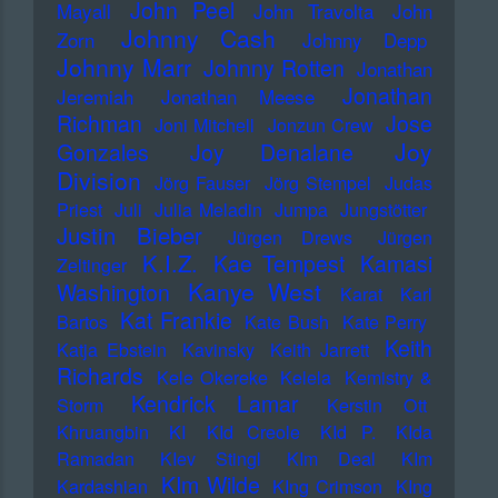
John Peel
Mayall
John Travolta
John
Johnny Cash
Zorn
Johnny Depp
Johnny Marr
Johnny Rotten
Jonathan
Jonathan
Jeremiah
Jonathan Meese
Richman
Jose
Joni Mitchell
Jonzun Crew
Joy
Gonzales
Joy Denalane
Division
Jörg Fauser
Jörg Stempel
Judas
Priest
Juli
Julia Meladin
Jumpa
Jungstötter
Justin Bieber
Jürgen Drews
Jürgen
K.I.Z.
Kae Tempest
Kamasi
Zeltinger
Kanye West
Washington
Karat
Karl
Kat Frankie
Bartos
Kate Bush
Kate Perry
Keith
Katja Ebstein
Kavinsky
Keith Jarrett
Richards
Kele Okereke
Kelela
Kemistry &
Kendrick Lamar
Storm
Kerstin Ott
Khruangbin
KI
KId Creole
KId P.
KIda
Ramadan
KIev Stingl
KIm Deal
KIm
KIm Wilde
Kardashian
KIng Crimson
KIng