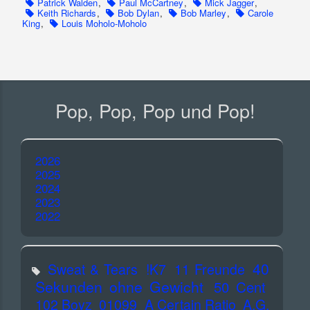
Patrick Walden
,
Paul McCartney
,
Mick Jagger
,
Keith Richards
,
Bob Dylan
,
Bob Marley
,
Carole
King
,
Louis Moholo-Moholo
Pop, Pop, Pop und Pop!
2026
2025
2024
2023
2022
40
Sweat & Tears
!K7
11 Freunde
Sekunden ohne Gewicht
50 Cent
102 Boyz
01099
A Certain Ratio
A.G.