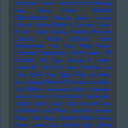
Schneider
Helmet
Helmut Schmidt
Henning
Herbert
May
Henry Rollins
Grönemeyer
Herman Brood
Hermeto
Pascoal
HipHop Made in Germany
Hitler
Hitster
Holger Czukay
Honolulu Mountain
Horst Lichter
Daffodils
Horst
Weidenmüller
Hot Chip
Hotel Rimini
Howard Carpendale
Howlin Wolf
HP
Baxxter
HR Giger
Humpe & Humpe
Ian Dury
Hüsker Dü
Ibiza Final Boss
Ice
Iggy Pop
Ice-T
Cube
Ideal
Ike White
Ikkimel
Ikke Hüftgold
Il Civetto
Ina Deter
Ina Müller
International Music
Interzone
Irene Schweizer
Irmin Schmidt
Iron Maiden
Isaak
Isaiah Collier
Jack Antonoff
Jack
DeJohnette
Jack White
Jackmate
Jackson
James Blake
Brown
Jake Bugg
James
James Last
Jamie
Brown
James Carr