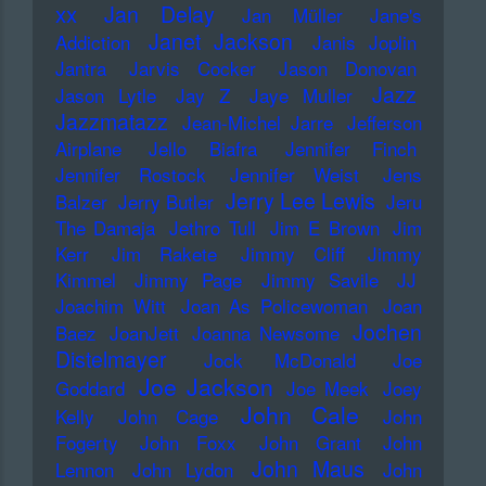
xx
Jan Delay
Jan Müller
Jane's
Janet Jackson
Addiction
Janis Joplin
Jantra
Jarvis Cocker
Jason Donovan
Jazz
Jason Lytle
Jay Z
Jaye Muller
Jazzmatazz
Jean-Michel Jarre
Jefferson
Airplane
Jello Biafra
Jennifer Finch
Jennifer Rostock
Jennifer Weist
Jens
Jerry Lee Lewis
Balzer
Jerry Butler
Jeru
The Damaja
Jethro Tull
Jim E Brown
Jim
Kerr
Jim Rakete
Jimmy Cliff
Jimmy
Kimmel
Jimmy Page
Jimmy Savile
JJ
Joachim Witt
Joan As Policewoman
Joan
Jochen
Baez
JoanJett
Joanna Newsome
Distelmayer
Jock McDonald
Joe
Joe Jackson
Goddard
Joe Meek
Joey
John Cale
Kelly
John Cage
John
Fogerty
John Foxx
John Grant
John
John Maus
Lennon
John Lydon
John