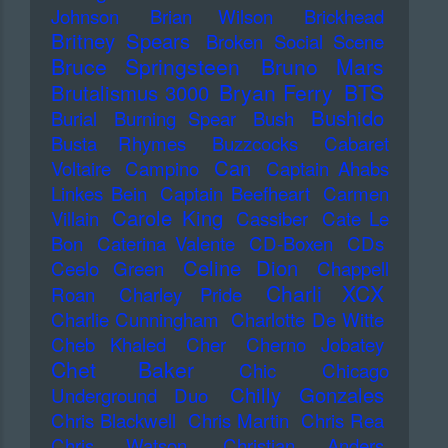
Johnson
Brian Wilson
Brickhead
Britney Spears
Broken Social Scene
Bruce Springsteen
Bruno Mars
Bryan Ferry
BTS
Brutalismus 3000
Bushido
Burial
Burning Spear
Bush
Busta Rhymes
Buzzcocks
Cabaret
Can
Voltaire
Campino
Captain Ahabs
Linkes Bein
Captain Beefheart
Carmen
Carole King
Villain
Cassiber
Cate Le
Bon
Caterina Valente
CD-Boxen
CDs
Celine Dion
Ceelo Green
Chappell
Charli XCX
Roan
Charley Pride
Charlie Cunningham
Charlotte De Witte
Cheb Khaled
Cher
Cherno Jobatey
Chet Baker
Chic
Chicago
Chilly Gonzales
Underground Duo
Chris Blackwell
Chris Martin
Chris Rea
Chris Watson
Christian Anders