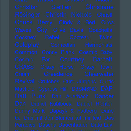
Christiane
Christian Steiffen
Rösinger
Christin Nichols
Christl
Chuck Berry
Cindy & Bert
Circa
City
Waves
Clive Davis
Coachella
Cockney Rebel
Cocteau Twins
Coldplay
Comedian Harmonists
Common
Conny Plank
Cosmic Baby
Courtney Barnett
Cosmic Ear
CRASS
Crazy Horse
Crazy Town
Creedence Clearwater
Cream
Revival
Crutches
Curd Jürgens
Curtis
DAF
Mayfield
Cypress Hill
D3SM6ND
Daft Punk
Danger
Dan Auerbach
Dan
Daniel Küblböck
Daniel Richter
Danny Mark
Dapayk & Padberg
Dario
G.
Das mit den Blumen tut mir leid
Das
Paradies
Dascha Dauenhauer
Data Luv