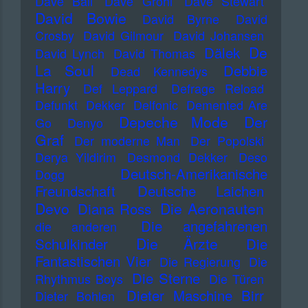
Dave Ball
Dave Grohl
Dave Stewart
David Bowie
David Byrne
David
Crosby
David Gilmour
David Johansen
De
Dälek
David Lynch
David Thomas
La Soul
Debbie
Dead Kennedys
Harry
Def Leppard
Defrage Reload
Defunkt
Dekker
Delfonic
Demented Are
Depeche Mode
Der
Go
Denyo
Graf
Der moderne Man
Der Popolski
Derya Yildirim
Desmond Dekker
Deso
Deutsch-Amerikanische
Dogg
Freundschaft
Deutsche Laichen
Devo
Die Aeronauten
Diana Ross
Die angefahrenen
die anderen
Die Ärzte
Schulkinder
Die
Fantastischen Vier
Die Regierung
Die
Die Sterne
Rhythmus Boys
Die Türen
Dieter Maschine Birr
Dieter Bohlen