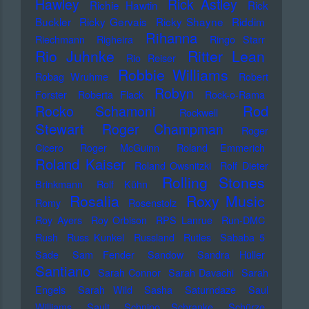
Hawley
Rick Astley
Richie Hawtin
Rick
Buckler
Ricky Gervais
Ricky Shayne
Riddim
Rihanna
Riechmann
Righeira
Ringo Starr
Rio Juhnke
Ritter Lean
Rio Reiser
Robbie Williams
Robag Wruhme
Robert
Robyn
Forster
Roberta Flack
Rock-o-Rama
Rod
Rocko Schamoni
Rockwell
Stewart
Roger Champman
Roger
Cicero
Roger McGuinn
Roland Emmerich
Roland Kaiser
Roland Owsnitzki
Rolf Dieter
Rolling Stones
Brinkmann
Rolf Kühn
Rosalia
Roxy Music
Romy
Rosenstolz
Roy Ayers
Roy Orbison
RPS Lanrue
Run-DMC
Rush
Russ Kunkel
Russland
Rutles
Sababa 5
Sade
Sam Fender
Sandow
Sandra Hüller
Santiano
Sarah Connor
Sarah Davachi
Sarah
Engels
Sarah Wild
Sasha
Saturndaze
Saul
Williams
Sault
Schnipo Schranke
Schürze