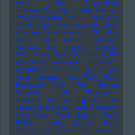
Eminem
Emma-Jean
Palmer
Thackray
English Teacher
Engerling
Erasure
Erdmöbel
Eric B & Rakim
Eric
Clapton
Eric Drew Feldman
Erste
ESC
Allgemeine Verunsicherung
Etta
James
Eugen Cicero
Eurythmics
Fabulous Freak Brothers
Faithless
Falco
Family
Farce
Farin Urlaub
Fat
White Family
Fatboy Slim
Fats Domino
Fehlfarben
Feist
Fever Ray
Fil
Fine
Flake
Flea
Young Cannibals
FINK
Fler
Fleetwood Mac
Florian
Schneider
Florian Silbereisen
Foo Fighters
Fontaines DC
Fran
Lebowitz
Frank Farian
Frank Laufenberg
Frank Sinatra
Frank
Frank Ocean
Frank Zappa
Spilker
Franz
Ferdinand
Frau Lehmann
Fred und Luna