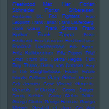
Fler
Fleetwood Mac
Florian
Schneider
Florian Silbereisen
Foo Fighters
Fontaines DC
Fran
Lebowitz
Frank Farian
Frank Laufenberg
Frank Sinatra
Frank
Frank Ocean
Frank Zappa
Spilker
Franz
Ferdinand
Frau Lehmann
Fred und Luna
Friedrich Liechtenstein
Fritz Egner
Fritz Kalkbrenner
Fritz Puppel
Fritzi
Fun
Ernst
Front 242
Fuerza Regida
Boy Three
Funny van Dannen
Fury
In The Slaughterhouse
Fusion
Future
Gary Glitter
Geese
Islands
Galliano
Genesis
Geir Jenssen
Gene Vincent
Genesis P-Orridge
Georg Danzer
Georg Kreisler
Georg Stefan Troller
George Clinton
George Harrison
George
Gestalt et Jive
Michael
Get Well