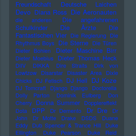
Freundschaft
Deutsche Laichen
Devo
Die Aeronauten
Diana Ross
Die angefahrenen
die anderen
Die Ärzte
Schulkinder
Die
Fantastischen Vier
Die Regierung
Die
Die Sterne
Rhythmus Boys
Die Türen
Dieter Maschine Birr
Dieter Bohlen
Dieter Thomas Heck
Dieter Moebius
DiIV
DIKKA
Dire Straits
Dirk von
Lowtzow
Disarstar
Disaster Area
Dixie
DJ Koze
DJ Hell
Chicks
DJ Fetisch
DJ Tomcraft
Django Django
Doctorella
Dolly Parton
Dominik Eulberg
Don
Donna Summer
Cherry
Dopplereffekt
Dr Dre
DPP
Dota
Dr Demento
Dr
John
Dr Motte
Drake
DSDS
Duane
Eddy
Dub Spencer & Trance Hill
Duke
Ellington
Duke Pearson
Duke Reid