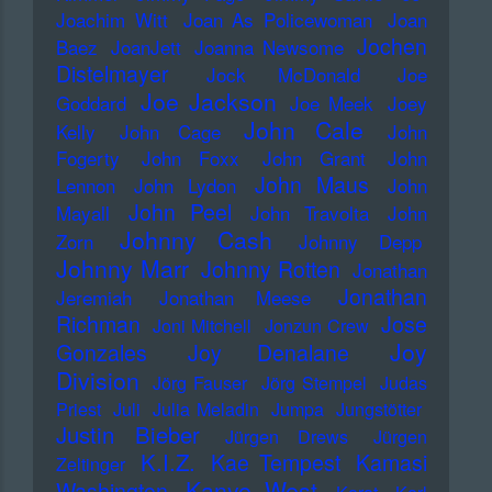
Joachim Witt
Joan As Policewoman
Joan
Jochen
Baez
JoanJett
Joanna Newsome
Distelmayer
Jock McDonald
Joe
Joe Jackson
Goddard
Joe Meek
Joey
John Cale
Kelly
John Cage
John
Fogerty
John Foxx
John Grant
John
John Maus
Lennon
John Lydon
John
John Peel
Mayall
John Travolta
John
Johnny Cash
Zorn
Johnny Depp
Johnny Marr
Johnny Rotten
Jonathan
Jonathan
Jeremiah
Jonathan Meese
Richman
Jose
Joni Mitchell
Jonzun Crew
Joy
Gonzales
Joy Denalane
Division
Jörg Fauser
Jörg Stempel
Judas
Priest
Juli
Julia Meladin
Jumpa
Jungstötter
Justin Bieber
Jürgen Drews
Jürgen
K.I.Z.
Kae Tempest
Kamasi
Zeltinger
Kanye West
Washington