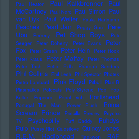
Paul Kalkbrenner
Paul
Paul Heaton
McCartney
Paul Simon
Paul
Paul Nero
Paul Weller
van Dyk
Paula Hartmann
Pere
Peaches
Pearl Jam
Peggy Gou
Pet Shop Boys
Ubu
Perrecy
Pete
Peter
Seeger
Peter Doherty
Peter Evans
Fox
Peter Hein
Peter Green
Peter Hook
Peter Maffay
Peter Kraus
Peter Thomas
Peter Tosh
Petter Eldh
Pharoah Sanders
Phil Collins
Phil Lesh
Phil Spector
Photek
Pink Floyd
Pietro Lombardi
Pitbull
Plan B
Plasmatics
Polecats
Poly Styrene
Pop
Pop-
Portishead
Kultur
Popcorn
Popol Vuh
Primal
Portugal The Man
Power Plush
Prince
Scream
Priscilla Presley
Psychic
Psychobilly
Puhdys
TV
Puff Daddy
Pulp
Quincy Jones
Pussy Riot
Questlove
Radiohead
R.E.M.
RAF
Raekwon