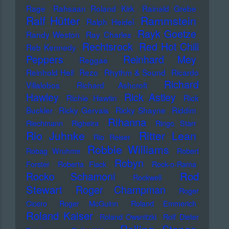
Rage
Rahsaan Roland Kirk
Rainald Grebe
Ralf Hütter
Rammstein
Ralph Heidel
Rayk Goetze
Randy Weston
Ray Charles
Rechtsrock
Red Hot Chili
Reb Kennedy
Peppers
Reinhard Mey
Reggae
Reinhold Heil
Rezo
Rhythm & Sound
Ricardo
Richard
Villalobos
Richard Ashcroft
Hawley
Rick Astley
Richie Hawtin
Rick
Buckler
Ricky Gervais
Ricky Shayne
Riddim
Rihanna
Riechmann
Righeira
Ringo Starr
Rio Juhnke
Ritter Lean
Rio Reiser
Robbie Williams
Robag Wruhme
Robert
Robyn
Forster
Roberta Flack
Rock-o-Rama
Rod
Rocko Schamoni
Rockwell
Stewart
Roger Champman
Roger
Cicero
Roger McGuinn
Roland Emmerich
Roland Kaiser
Roland Owsnitzki
Rolf Dieter