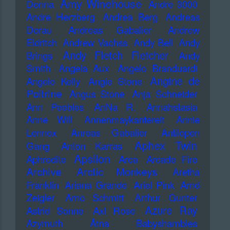
Amy Winehouse
Donna
Andre 3000
Andre Herzberg
Andrea Berg
Andreas
Dorau
Andreas Gabalier
Andrew
Eldritch
Andrew Vachss
Andy Bell
Andy
Andy Fletch Fletcher
Brings
Andy
Smith
Angela Aux
Angelo Branduardi
Angine de
Angelo Kelly
Angie Stone
Poitrine
Angus Stone
Anja Schneider
Ann Peebles
AnNa R.
Annahstasia
Anne Will
Annenmaykantereit
Annie
Lennox
Anreas Gabalier
Antilopen
Aphex Twin
Gang
Anton Karras
Apsilon
Aphrodite
Arca
Arcade Fire
Archive
Arctic Monkeys
Aretha
Franklin
Ariana Grande
Ariel Pink
Arnd
Zeigler
Arno Schmitt
Arthur Gunter
Azure Ray
Astrid Sonne
Axl Rose
Azymuth
Ätna
Babyshambles