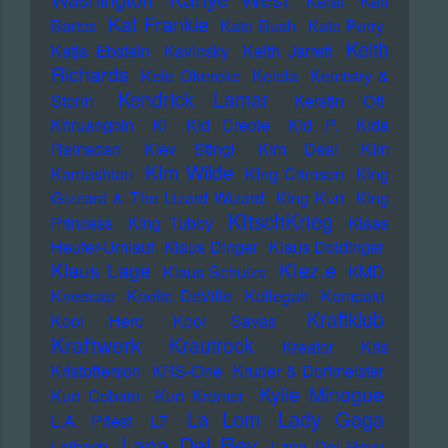
Karat
Karl
Kat Frankie
Bartos
Kate Bush
Kate Perry
Keith
Katja Ebstein
Kavinsky
Keith Jarrett
Richards
Kele Okereke
Kelela
Kemistry &
Kendrick Lamar
Storm
Kerstin Ott
Khruangbin
KI
KId Creole
KId P.
KIda
Ramadan
KIev Stingl
KIm Deal
KIm
KIm Wilde
Kardashian
KIng Crimson
KIng
Gizzard & The Lizard Wizard
KIng Kurt
KIng
KItschKrieg
Princess
KIng Tubby
Klaas
Heufer-Umlauf
Klaus Dinger
Klaus Doldinger
Klez.e
Klaus Lage
Klaus Schulze
KMD
Kneecap
Koefte DeVille
Kollegah
Kompakt
Kraftklub
Kool Herc
Kool Savas
Kraftwerk
Krautrock
Kreator
Kris
Kristofferson
KRS-One
Kruder & Dorfmeister
Kylie Minogue
Kurt Cobain
Kurt Krömer
Lady Gaga
La Lom
L.A. Priest
L7
Lana Del Rey
Laibach
Lana Del Reyy