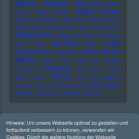
Westbam
WeJazz
Wet Leg
Wham
Wiglaf Droste
Wham!
White Stripes
Wildecker Herzbuben
Will Ferrell
William Shatner
Willie Nelson
Wolf Biermann
Wolf Wondratschek
Wolfgang Flür
Wolfgang Zechner
Woodstock
Wu-Tang Clan
X-Mal
World Party
Xatar
Xavier
Deutschland
X-Ray Spex
Naidoo
Yassin
Yeule
Yoko Ono
Yousuke
Yungblud
Yukimatsu
Yves Tumor
Z-Pain
Zah1de
Zach Condon
Zaho De Sagazan
Zoh Amba
Zartmann
Zaz
Zick Zack Records
Zombies
Zoot Money
Zugezogen Maskulin
RSS Feed
Hinweis:
Um unsere Webseite optimal zu gestalten und
fortlaufend verbessern zu können, verwenden wir
Cookies. Durch die weitere Nutzung der Webseite