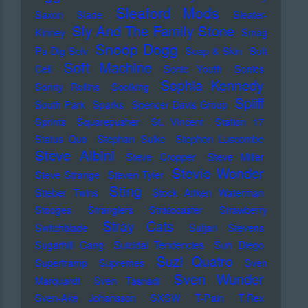
Sleaford Mods
Saxon
Slade
Sleater-
Sly And The Family Stone
Kinney
Smag
Snoop Dogg
Pa Dig Selv
Soap & Skin
Soft
Soft Machine
Cell
Sonic Youth
Sonics
Sophia Kennedy
Sonny Rollins
Soolking
Spliff
South Park
Sparks
Spencer Davis Group
Sprints
Squarepusher
St. Vincent
Station 17
Status Quo
Stephan Sulke
Stephen Luscombe
Steve Albini
Steve Cropper
Steve Miller
Stevie Wonder
Steve Strange
Steven Tyler
Sting
Stieber Twins
Stock Aitken Waterman
Stooges
Stranglers
Stratocaster
Strawberry
Stray Cats
Switchblade
Sufjan Stevens
Sugarhill Gang
Suicidal Tendencies
Sun Diego
Suzi Quatro
Supertramp
Supremes
Sven
Sven Wunder
Marquardt
Sven Tasnadi
Sven-Ake Johansson
SXSW
T-Pain
T.Rex