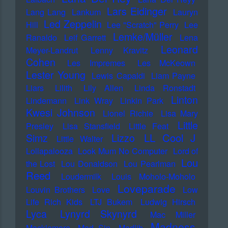
Lars Eidinger
Lang Lang
Lankum
Lauryn
Led Zeppelin
Hill
Lee "Scratch" Perry
Lee
Lemke/Müller
Ranaldo
Leif Garrett
Lena
Leonard
Meyer-Landrut
Lenny Kravitz
Cohen
Les Impremes
Les McKeown
Lester Young
Lewis Capaldi
Liam Payne
Liars
Lilith
Lily Allen
Linda Ronstadt
Linton
Lindemann
Link Wray
Linkin Park
Kwesi Johnson
Lionel Richie
Lisa Mary
Little
Presley
Lisa Stansfield
Little Feat
LL Cool J
Simz
Lizzo
Little Walter
Lollapalooza
Look Mum No Computer
Lord of
Lou
the Lost
Lou Donaldson
Lou Pearlman
Reed
Loudermilk
Louis Moholo-Moholo
Loveparade
Louvin Brothers
Love
Low
Life Rich Kids
LTJ Bukem
Ludwig Hirsch
Lyca
Lynyrd Skynyrd
Mac Miller
Madness
Macklemore
Mad Sin
Madlib