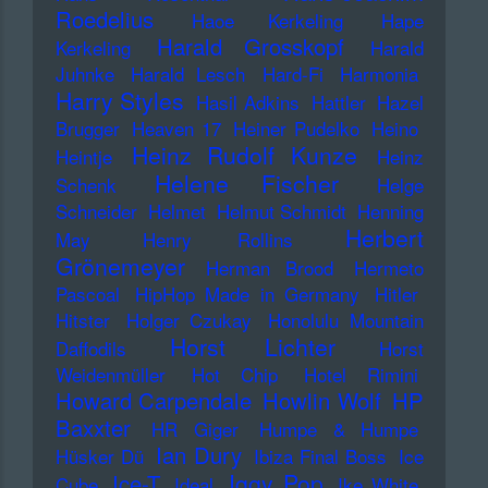
Roedelius
Haoe Kerkeling
Hape
Harald Grosskopf
Kerkeling
Harald
Juhnke
Harald Lesch
Hard-Fi
Harmonia
Harry Styles
Hasil Adkins
Hattler
Hazel
Brugger
Heaven 17
Heiner Pudelko
Heino
Heinz Rudolf Kunze
Heintje
Heinz
Helene Fischer
Schenk
Helge
Schneider
Helmet
Helmut Schmidt
Henning
Herbert
May
Henry Rollins
Grönemeyer
Herman Brood
Hermeto
Pascoal
HipHop Made in Germany
Hitler
Hitster
Holger Czukay
Honolulu Mountain
Horst Lichter
Daffodils
Horst
Weidenmüller
Hot Chip
Hotel Rimini
Howard Carpendale
Howlin Wolf
HP
Baxxter
HR Giger
Humpe & Humpe
Ian Dury
Hüsker Dü
Ibiza Final Boss
Ice
Iggy Pop
Ice-T
Cube
Ideal
Ike White