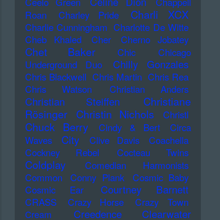
Celine Dion
Ceelo Green
Chappell
Charli XCX
Roan
Charley Pride
Charlie Cunningham
Charlotte De Witte
Cheb Khaled
Cher
Cherno Jobatey
Chet Baker
Chic
Chicago
Chilly Gonzales
Underground Duo
Chris Blackwell
Chris Martin
Chris Rea
Chris Watson
Christian Anders
Christiane
Christian Steiffen
Rösinger
Christin Nichols
Christl
Chuck Berry
Cindy & Bert
Circa
City
Waves
Clive Davis
Coachella
Cockney Rebel
Cocteau Twins
Coldplay
Comedian Harmonists
Common
Conny Plank
Cosmic Baby
Courtney Barnett
Cosmic Ear
CRASS
Crazy Horse
Crazy Town
Creedence Clearwater
Cream