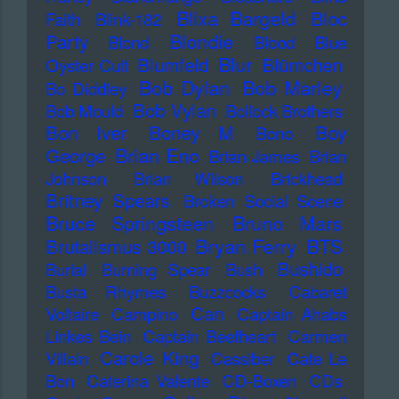
Blixa Bargeld
Bloc
Faith
Blink-182
Blondie
Party
Blond
Blood
Blue
Blur
Blumfeld
Blümchen
Oyster Cult
Bob Dylan
Bob Marley
Bo Diddley
Bob Vylan
Bob Mould
Bollock Brothers
Bon Iver
Boney M
Boy
Bono
Brian Eno
George
Brian James
Brian
Johnson
Brian Wilson
Brickhead
Britney Spears
Broken Social Scene
Bruce Springsteen
Bruno Mars
Bryan Ferry
BTS
Brutalismus 3000
Bushido
Burial
Burning Spear
Bush
Busta Rhymes
Buzzcocks
Cabaret
Can
Voltaire
Campino
Captain Ahabs
Linkes Bein
Captain Beefheart
Carmen
Carole King
Villain
Cassiber
Cate Le
Bon
Caterina Valente
CD-Boxen
CDs