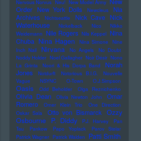
New
Nervous Norvus
Neu!
New Model Army
Order
New York Dolls
Nia
Newcleus
Nick
Archives
Nick Cave
Nichtseattle
Waterhouse
Nickelback
Nico
Nikko
Nile Rogers
Nina
Weidemann
Nils Keppel
Nina Hagen
Chuba
Nina Simone
Nine
Nirvana
Inch Nail
No Angels
No Doubt
Noddy Holder
Noel Gallagher
Noir Désir
Nono
Norah
La Grinta
Noori & His Dorpa Band
Jones
Notdurft
Notorious B.I.G.
Nouvelle
Vague
NSYNC
O-Town
O.J.Simpson
Oasis
Odd Beholder
Olga Reznichenko
Olivia Dean
Omar
Olivia Newton John
Romero
Omer Klein Trio
One Direction
Ozzy
Otto von Bismarck
Oskar Sala
Osbourne
P. Diddy
P.J. Harvey
Pan
Tau
Pankow
Papo Yoplack
Parov Stelar
Patti Smith
Patrick Wagner
Patrick Walden