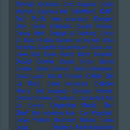
Revival
Crutches
Curd Jürgens
Curtis
DAF
Mayfield
Cypress Hill
D3SM6ND
Daft Punk
Danger
Dan Auerbach
Dan
Daniel Küblböck
Daniel Richter
Danny Mark
Dapayk & Padberg
Dario
G.
Das mit den Blumen tut mir leid
Das
Paradies
Dascha Dauenhauer
Data Luv
Dave Ball
Dave Grohl
Dave Stewart
David Bowie
David Byrne
David
Crosby
David Gilmour
David Johansen
De
Dälek
David Lynch
David Thomas
La Soul
Debbie
Dead Kennedys
Harry
Def Leppard
Defrage Reload
Defunkt
Dekker
Delfonic
Demented Are
Depeche Mode
Der
Go
Denyo
Graf
Der moderne Man
Der Popolski
Derya Yildirim
Desmond Dekker
Deso
Deutsch-Amerikanische
Dogg