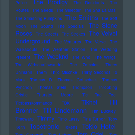
The Prodigy
Police
The Residents
The
Routes
The Seeds
The Selecter
The Sha La Das
The Smiths
The Smashing Pumpkins
The Soft
The Stone
Moon
The Sound
The Specials
Roses
The Velvet
The Streets
The Strokes
Underground
The Ventures
The Verve
The
Walkabouts
The Weather Station
The Wedding
The Weeknd
Present
The Who
The Wings
The Wirtschaftswunder
The Zombies
Thees
Uhlmann
Them
Thilo Mischke
Thirty Seconds To
Mars
Thomas D
Thomas Gottschalk
Thomas
Pynchon
Thomas Stein
Thompson
Throbbing
Gristle
Thurston Moore
Tic Tac Toe
Till
Tikhet
Tiefbasskommando TBK
Brönner
Till Lindemann
Tim Buckley
Timmy
Timewarp
Timo Lassy
Tina Turner
Toby
Tocotronic
Tokio Hotel
Keith
Tokens
Tom Odell
Tom Gerhardt
Tom Lehrer
Tom