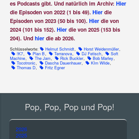
es Podcasts gibt. Und natürlich im Archiv:
Hier
die Episoden von 2022 (1 bis 49).
Hier
die
Episoden von 2023 (50 bis 100).
Hier
die von
2024 (101 bis 152).
Hier
die von 2025 (153 bis
204). Und
hier
die ab 2026.
Schlüsselworte:
Helmut Schmidt
,
Horst Weidenmüller
,
!K7
,
Plan B
,
Terranova
,
DJ Fetisch
,
Soft
Machine
,
The Jam
,
Rick Buckler
,
Bob Marley
,
Tocotronic
,
Dascha Dauenhauer
,
KIm Wilde
,
Thomas D
,
Fritz Egner
Pop, Pop, Pop und Pop!
2026
2025