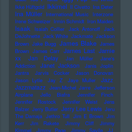
Ikkimel
Ikke Hüftgold
Il Civetto
Ina Deter
Ina Müller
International Music
Interzone
Irene Schweizer
Irmin Schmidt
Iron Maiden
Isaak
Isaiah Collier
Jack Antonoff
Jack
DeJohnette
Jack White
Jackmate
Jackson
James Blake
Brown
Jake Bugg
James
James Last
Jamie
Brown
James Carr
xx
Jan Delay
Jan Müller
Jane's
Janet Jackson
Addiction
Janis Joplin
Jantra
Jarvis Cocker
Jason Donovan
Jazz
Jason Lytle
Jay Z
Jaye Muller
Jazzmatazz
Jean-Michel Jarre
Jefferson
Airplane
Jello Biafra
Jennifer Finch
Jennifer Rostock
Jennifer Weist
Jens
Jerry Lee Lewis
Balzer
Jerry Butler
Jeru
The Damaja
Jethro Tull
Jim E Brown
Jim
Kerr
Jim Rakete
Jimmy Cliff
Jimmy
Kimmel
Jimmy Page
Jimmy Savile
JJ