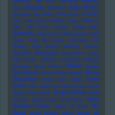
Rolling Stones
Brinkmann
Rolf Kühn
Rosalia
Roxy Music
Romy
Rosenstolz
Roy Ayers
Roy Orbison
RPS Lanrue
Run-DMC
Rush
Russ Kunkel
Russland
Rutles
Sababa 5
Sade
Sam Fender
Sandow
Sandra Hüller
Santiano
Sarah Connor
Sarah Davachi
Sarah
Engels
Sarah Wild
Sasha
Saturndaze
Saul
Williams
Sault
Schnipo Schranke
Schürze
Scorpions
Scooter
Scott Walker
Scycs
Sean Combs
Sebastian Krumbiegel
Sebastian
Seeed
Studnitzky
Secret Secrets
Sepalot
Sex Pistols
Shane
Seymour Wright
Shaggy
MacGowan
Shirin
Shania Twain
Shellac
David
Sido
Silbermond
Silent Servant
Simina
Simple Minds
Grigoriu
Simon Harris
Sinead
Sister
O'Connor
Siouxsie And The Banshees
Ski
Rosetta Tharpe
Sisters Of Mercy
Aggu
Skinner Brothers
Skinny Pelembe
Sky