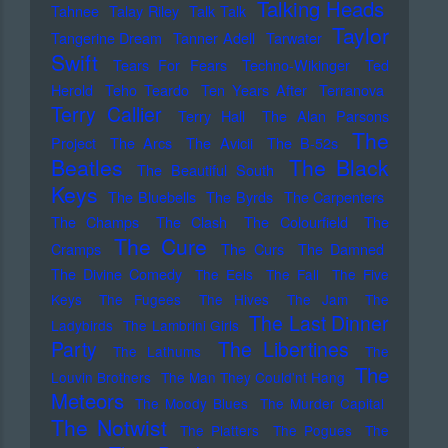
Talking Heads
Tahnee
Talay Riley
Talk Talk
Taylor
Tangerine Dream
Tanner Adell
Tarwater
Swift
Tears For Fears
Techno-Wikinger
Ted
Herold
Teho Teardo
Ten Years After
Terranova
Terry Callier
Terry Hall
The Alan Parsons
The
Project
The Arcs
The Avicii
The B-52s
Beatles
The Black
The Beautiful South
Keys
The Bluebells
The Byrds
The Carpenters
The Champs
The Clash
The Colourfield
The
The Cure
Cramps
The Curs
The Damned
The Divine Comedy
The Eels
The Fall
The Five
Keys
The Fugees
The Hives
The Jam
The
The Last Dinner
Ladybirds
The Lambrini Girls
Party
The Libertines
The Lathums
The
The
Louvin Brothers
The Man They Could'nt Hang
Meteors
The Moody Blues
The Murder Capital
The Notwist
The Platters
The Pogues
The