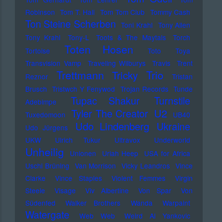
Robinson
Tom T. Hall
Tom Tom Club
Tommy Cash
Ton Steine Scherben
Toni Krahl
Tony Allen
Tony Krahl
Tony-L
Toots & The Maytals
Torch
Toten Hosen
Tortoise
Toto
Toya
Transvision Vamp
Traveling Wilburys
Travis
Trent
Trettmann
Trio
Tricky
Reznor
Tristan
Brusch
Tristwch Y Fenywod
Trojan Records
Tunde
Tupac Shakur
Turnstile
Adebimpe
U2
Tyler The Creator
Tuxedomoon
UB40
Udo Lindenberg
Ukraine
Udo Jürgens
UKW
Ulrich Tukur
Ultravox
Underworld
Unheilig
Unionen
Uriah Heep
USA for Africa
Uschi Brüning
Van Morrison
Vicky Leandros
Vince
Clarke
Vince Staples
Violent Femmes
Virgin
Steele
Visage
Viv Albertine
Von Spar
Von
Südenfed
Walker Brothers
Wanda
Warpaint
Watergate
Web Web
Weird Al Yankovic