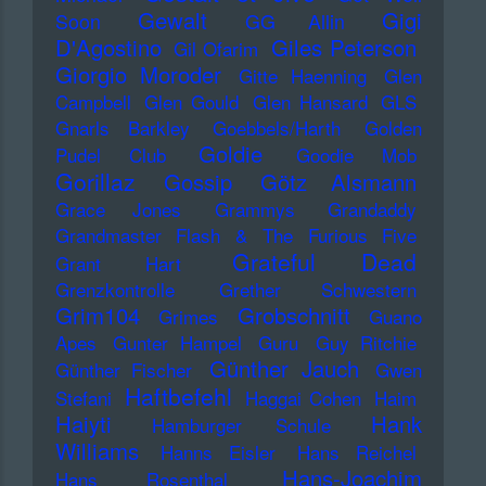
Gewalt
Gigi
Soon
GG Allin
D'Agostino
Giles Peterson
Gil Ofarim
Giorgio Moroder
Gitte Haenning
Glen
Campbell
Glen Gould
Glen Hansard
GLS
Gnarls Barkley
Goebbels/Harth
Golden
Goldie
Pudel Club
Goodie Mob
Gorillaz
Gossip
Götz Alsmann
Grace Jones
Grammys
Grandaddy
Grandmaster Flash & The Furious Five
Grateful Dead
Grant Hart
Grenzkontrolle
Grether Schwestern
Grim104
Grobschnitt
Grimes
Guano
Apes
Gunter Hampel
Guru
Guy Ritchie
Günther Jauch
Günther Fischer
Gwen
Haftbefehl
Stefani
Haggai Cohen
Haim
Haiyti
Hank
Hamburger Schule
Williams
Hanns Eisler
Hans Reichel
Hans-Joachim
Hans Rosenthal