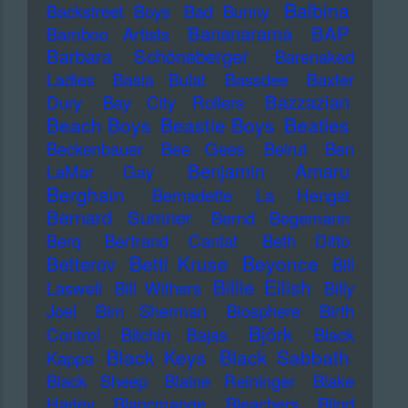
Balbina
Backstreet Boys
Bad Bunny
Bananarama
BAP
Bamboo Artists
Barbara Schöneberger
Barenaked
Ladies
Basia Bulat
Bassdee
Baxter
Bazzazian
Dury
Bay City Rollers
Beach Boys
Beastie Boys
Beatles
Beckenbauer
Bee Gees
Beirut
Ben
Benjamin Amaru
LaMar Gay
Berghain
Bernadette La Hengst
Bernard Sumner
Bernd Begemann
Berq
Bertrand Cantat
Beth Ditto
Betti Kruse
Beyonce
Betterov
Bill
Billie Eilish
Laswell
Bill Withers
Billy
Joel
Bim Sherman
Biosphere
Birth
Björk
Control
Bitchin Bajas
Black
Black Keys
Black Sabbath
Kappa
Black Sheep
Blaine Reininger
Blake
Harley
Blancmange
Bleachers
Blind