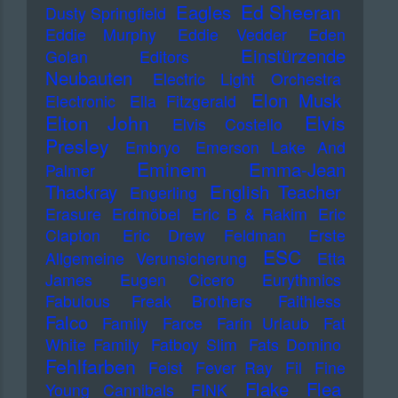
Ed Sheeran
Eagles
Dusty Springfield
Eddie Murphy
Eddie Vedder
Eden
Einstürzende
Golan
Editors
Neubauten
Electric Light Orchestra
Elon Musk
Electronic
Ella Fitzgerald
Elton John
Elvis
Elvis Costello
Presley
Embryo
Emerson Lake And
Eminem
Emma-Jean
Palmer
Thackray
English Teacher
Engerling
Erasure
Erdmöbel
Eric B & Rakim
Eric
Clapton
Eric Drew Feldman
Erste
ESC
Allgemeine Verunsicherung
Etta
James
Eugen Cicero
Eurythmics
Fabulous Freak Brothers
Faithless
Falco
Family
Farce
Farin Urlaub
Fat
White Family
Fatboy Slim
Fats Domino
Fehlfarben
Feist
Fever Ray
Fil
Fine
Flake
Flea
Young Cannibals
FINK