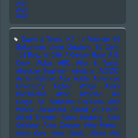
2024
2023
2022
40
Sweat & Tears
!K7
11 Freunde
Sekunden ohne Gewicht
50 Cent
102 Boyz
01099
A Certain Ratio
A.G.
Abba
Cook
ABC
Abor & Tynna
AC/DC
Absolute Beginner
Abwärts
Advanced
Achim Reichel
Ada
Adele
Chemistry
Afghan Whigs
Afrika
Bambaataa
Afrob
Afroman
AG
Geige
Air
Alabaster DePlume
Alan
Alfred 23 Harth
Wilson
Alexandra
Alfred Brendel
Alfred Hilsberg
Alice
Alice Cooper
Coltrane
Alice Merton
Alicia Keys
Alma Naidu
Althea And