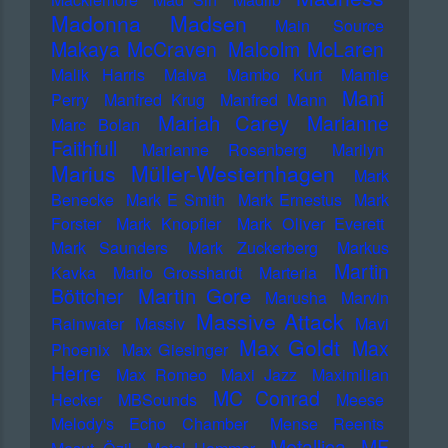
Madonna
Madsen
Main Source
Makaya McCraven
Malcolm McLaren
Malik Harris
Malva
Mambo Kurt
Mamie
Mani
Perry
Manfred Krug
Manfred Mann
Mariah Carey
Marianne
Marc Bolan
Faithfull
Marianne Rosenberg
Marilyn
Marius Müller-Westernhagen
Mark
Benecke
Mark E Smith
Mark Ernestus
Mark
Forster
Mark Knopfler
Mark Oliver Everett
Mark Saunders
Mark Zuckerberg
Markus
Martin
Kavka
Marlo Grosshardt
Marteria
Martin Gore
Böttcher
Marusha
Marvin
Massive Attack
Rainwater
Massiv
Mavi
Max Goldt
Max
Phoenix
Max Giesinger
Herre
Max Romeo
Maxi Jazz
Maximilian
MC Conrad
Hecker
MBSounds
Meese
Melody's Echo Chamber
Mense Reents
Metallica
MF