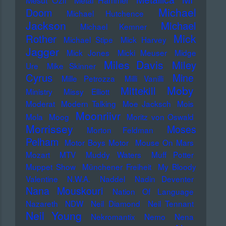
Mesut Özil
Metal Hammer
Michael
Doom
Michael Hutchence
Jackson
Michael
Michael Kemner
Mick
Rother
Michael Stipe
Mick Harvey
Jagger
Mick Jones
Micki Meuser
Midge
Miles Davis
Miley
Ure
Mike Skinner
Cyrus
Mine
Mille Petrozza
Milli Vanilli
Moby
Mittekill
Ministry
Missy Elliott
Moderat
Modern Talking
Moe Jacksch
Mois
Moonriivr
Mola
Moog
Moritz von Oswald
Morrissey
Moses
Morton Feldman
Pelham
Motor Boys Motor
Mouse On Mars
Mozart
MTV
Muddy Waters
Muff Potter
Muppet Show
Münchener Freiheit
My Bloody
Valentine
N.W.A.
Naddel
Nadin Deventer
Nana Mouskouri
Nation Of Language
Nazareth
NDW
Neil Diamond
Neil Tennant
Neil Young
Nekromantix
Nemo
Nena