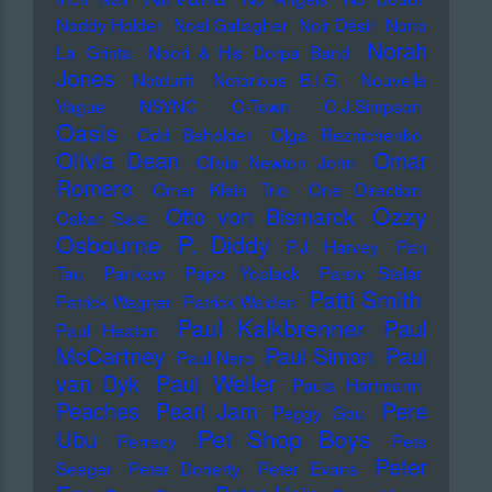
Noddy Holder
Noel Gallagher
Noir Désir
Nono
Norah
La Grinta
Noori & His Dorpa Band
Jones
Notdurft
Notorious B.I.G.
Nouvelle
Vague
NSYNC
O-Town
O.J.Simpson
Oasis
Odd Beholder
Olga Reznichenko
Olivia Dean
Omar
Olivia Newton John
Romero
Omer Klein Trio
One Direction
Ozzy
Otto von Bismarck
Oskar Sala
Osbourne
P. Diddy
P.J. Harvey
Pan
Tau
Pankow
Papo Yoplack
Parov Stelar
Patti Smith
Patrick Wagner
Patrick Walden
Paul Kalkbrenner
Paul
Paul Heaton
McCartney
Paul Simon
Paul
Paul Nero
Paul Weller
van Dyk
Paula Hartmann
Pere
Peaches
Pearl Jam
Peggy Gou
Pet Shop Boys
Ubu
Perrecy
Pete
Peter
Seeger
Peter Doherty
Peter Evans