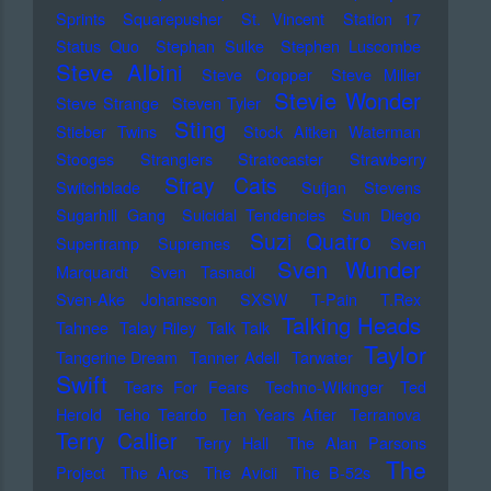
Sprints
Squarepusher
St. Vincent
Station 17
Status Quo
Stephan Sulke
Stephen Luscombe
Steve Albini
Steve Cropper
Steve Miller
Stevie Wonder
Steve Strange
Steven Tyler
Sting
Stieber Twins
Stock Aitken Waterman
Stooges
Stranglers
Stratocaster
Strawberry
Stray Cats
Switchblade
Sufjan Stevens
Sugarhill Gang
Suicidal Tendencies
Sun Diego
Suzi Quatro
Supertramp
Supremes
Sven
Sven Wunder
Marquardt
Sven Tasnadi
Sven-Ake Johansson
SXSW
T-Pain
T.Rex
Talking Heads
Tahnee
Talay Riley
Talk Talk
Taylor
Tangerine Dream
Tanner Adell
Tarwater
Swift
Tears For Fears
Techno-Wikinger
Ted
Herold
Teho Teardo
Ten Years After
Terranova
Terry Callier
Terry Hall
The Alan Parsons
The
Project
The Arcs
The Avicii
The B-52s