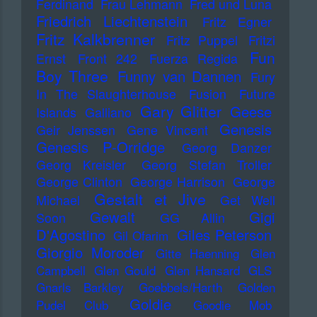
Ferdinand
Frau Lehmann
Fred und Luna
Friedrich Liechtenstein
Fritz Egner
Fritz Kalkbrenner
Fritz Puppel
Fritzi
Fun
Ernst
Front 242
Fuerza Regida
Boy Three
Funny van Dannen
Fury
In The Slaughterhouse
Fusion
Future
Gary Glitter
Geese
Islands
Galliano
Genesis
Geir Jenssen
Gene Vincent
Genesis P-Orridge
Georg Danzer
Georg Kreisler
Georg Stefan Troller
George Clinton
George Harrison
George
Gestalt et Jive
Michael
Get Well
Gewalt
Gigi
Soon
GG Allin
D'Agostino
Giles Peterson
Gil Ofarim
Giorgio Moroder
Gitte Haenning
Glen
Campbell
Glen Gould
Glen Hansard
GLS
Gnarls Barkley
Goebbels/Harth
Golden
Goldie
Pudel Club
Goodie Mob