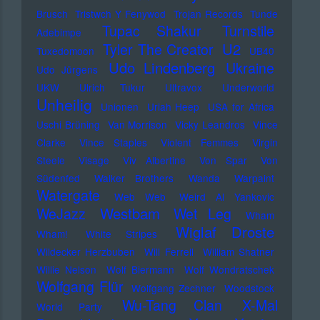
Brusch
Tristwch Y Fenywod
Trojan Records
Tunde
Tupac Shakur
Turnstile
Adebimpe
U2
Tyler The Creator
Tuxedomoon
UB40
Udo Lindenberg
Ukraine
Udo Jürgens
UKW
Ulrich Tukur
Ultravox
Underworld
Unheilig
Unionen
Uriah Heep
USA for Africa
Uschi Brüning
Van Morrison
Vicky Leandros
Vince
Clarke
Vince Staples
Violent Femmes
Virgin
Steele
Visage
Viv Albertine
Von Spar
Von
Südenfed
Walker Brothers
Wanda
Warpaint
Watergate
Web Web
Weird Al Yankovic
Westbam
WeJazz
Wet Leg
Wham
Wiglaf Droste
Wham!
White Stripes
Wildecker Herzbuben
Will Ferrell
William Shatner
Willie Nelson
Wolf Biermann
Wolf Wondratschek
Wolfgang Flür
Wolfgang Zechner
Woodstock
Wu-Tang Clan
X-Mal
World Party