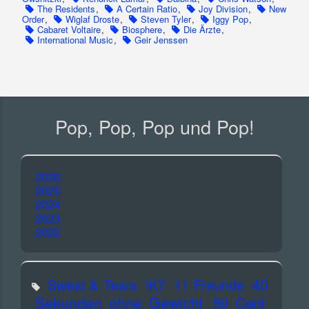
The Residents
,
A Certain Ratio
,
Joy Division
,
New
Order
,
Wiglaf Droste
,
Steven Tyler
,
Iggy Pop
,
Cabaret Voltaire
,
Biosphere
,
Die Ärzte
,
International Music
,
Geir Jenssen
Pop, Pop, Pop und Pop!
2026
2025
2024
2023
2022
40
Sweat & Tears
!K7
11 Freunde
Sekunden ohne Gewicht
50 Cent