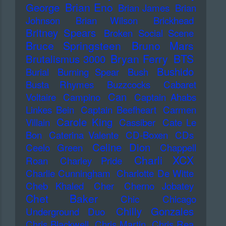
Brian Eno
George
Brian James
Brian
Johnson
Brian Wilson
Brickhead
Britney Spears
Broken Social Scene
Bruce Springsteen
Bruno Mars
Bryan Ferry
BTS
Brutalismus 3000
Bushido
Burial
Burning Spear
Bush
Busta Rhymes
Buzzcocks
Cabaret
Can
Voltaire
Campino
Captain Ahabs
Linkes Bein
Captain Beefheart
Carmen
Carole King
Villain
Cassiber
Cate Le
Bon
Caterina Valente
CD-Boxen
CDs
Celine Dion
Ceelo Green
Chappell
Charli XCX
Roan
Charley Pride
Charlie Cunningham
Charlotte De Witte
Cheb Khaled
Cher
Cherno Jobatey
Chet Baker
Chic
Chicago
Chilly Gonzales
Underground Duo
Chris Blackwell
Chris Martin
Chris Rea