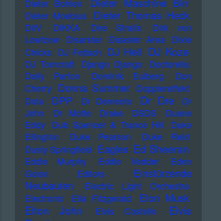
Dieter Maschine Birr
Dieter Bohlen
Dieter Thomas Heck
Dieter Moebius
DiIV
DIKKA
Dire Straits
Dirk von
Lowtzow
Disarstar
Disaster Area
Dixie
DJ Koze
DJ Hell
Chicks
DJ Fetisch
DJ Tomcraft
Django Django
Doctorella
Dolly Parton
Dominik Eulberg
Don
Donna Summer
Cherry
Dopplereffekt
Dr Dre
DPP
Dota
Dr Demento
Dr
John
Dr Motte
Drake
DSDS
Duane
Eddy
Dub Spencer & Trance Hill
Duke
Ellington
Duke Pearson
Duke Reid
Ed Sheeran
Eagles
Dusty Springfield
Eddie Murphy
Eddie Vedder
Eden
Einstürzende
Golan
Editors
Neubauten
Electric Light Orchestra
Elon Musk
Electronic
Ella Fitzgerald
Elton John
Elvis
Elvis Costello