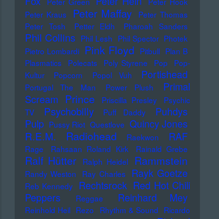
Fox
Peter Hein
Peter Green
Peter Hook
Peter Maffay
Peter Kraus
Peter Thomas
Peter Tosh
Petter Eldh
Pharoah Sanders
Phil Collins
Phil Lesh
Phil Spector
Photek
Pink Floyd
Pietro Lombardi
Pitbull
Plan B
Plasmatics
Polecats
Poly Styrene
Pop
Pop-
Portishead
Kultur
Popcorn
Popol Vuh
Primal
Portugal The Man
Power Plush
Prince
Scream
Priscilla Presley
Psychic
Psychobilly
Puhdys
TV
Puff Daddy
Pulp
Quincy Jones
Pussy Riot
Questlove
Radiohead
R.E.M.
RAF
Raekwon
Rage
Rahsaan Roland Kirk
Rainald Grebe
Ralf Hütter
Rammstein
Ralph Heidel
Rayk Goetze
Randy Weston
Ray Charles
Rechtsrock
Red Hot Chili
Reb Kennedy
Peppers
Reinhard Mey
Reggae
Reinhold Heil
Rezo
Rhythm & Sound
Ricardo