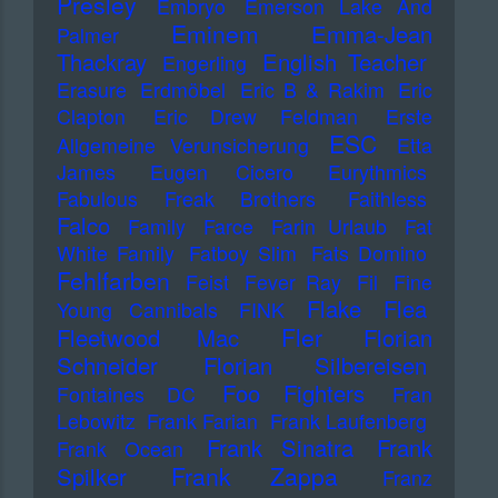
Presley
Embryo
Emerson Lake And
Eminem
Emma-Jean
Palmer
Thackray
English Teacher
Engerling
Erasure
Erdmöbel
Eric B & Rakim
Eric
Clapton
Eric Drew Feldman
Erste
ESC
Allgemeine Verunsicherung
Etta
James
Eugen Cicero
Eurythmics
Fabulous Freak Brothers
Faithless
Falco
Family
Farce
Farin Urlaub
Fat
White Family
Fatboy Slim
Fats Domino
Fehlfarben
Feist
Fever Ray
Fil
Fine
Flake
Flea
Young Cannibals
FINK
Fler
Fleetwood Mac
Florian
Schneider
Florian Silbereisen
Foo Fighters
Fontaines DC
Fran
Lebowitz
Frank Farian
Frank Laufenberg
Frank Sinatra
Frank
Frank Ocean
Frank Zappa
Spilker
Franz