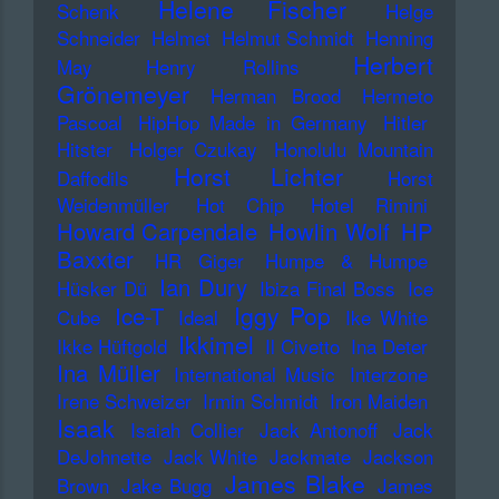
Helene Fischer
Schenk
Helge
Schneider
Helmet
Helmut Schmidt
Henning
Herbert
May
Henry Rollins
Grönemeyer
Herman Brood
Hermeto
Pascoal
HipHop Made in Germany
Hitler
Hitster
Holger Czukay
Honolulu Mountain
Horst Lichter
Daffodils
Horst
Weidenmüller
Hot Chip
Hotel Rimini
Howard Carpendale
Howlin Wolf
HP
Baxxter
HR Giger
Humpe & Humpe
Ian Dury
Hüsker Dü
Ibiza Final Boss
Ice
Iggy Pop
Ice-T
Cube
Ideal
Ike White
Ikkimel
Ikke Hüftgold
Il Civetto
Ina Deter
Ina Müller
International Music
Interzone
Irene Schweizer
Irmin Schmidt
Iron Maiden
Isaak
Isaiah Collier
Jack Antonoff
Jack
DeJohnette
Jack White
Jackmate
Jackson
James Blake
Brown
Jake Bugg
James