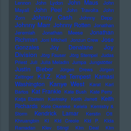
John Maus
Lennon
John Lydon
John
John Peel
Mayall
John Travolta
John
Johnny Cash
Zorn
Johnny Depp
Johnny Marr
Johnny Rotten
Jonathan
Jonathan
Jeremiah
Jonathan Meese
Richman
Jose
Joni Mitchell
Jonzun Crew
Joy
Gonzales
Joy Denalane
Division
Jörg Fauser
Jörg Stempel
Judas
Priest
Juli
Julia Meladin
Jumpa
Jungstötter
Justin Bieber
Jürgen Drews
Jürgen
K.I.Z.
Kae Tempest
Kamasi
Zeltinger
Kanye West
Washington
Karat
Karl
Kat Frankie
Bartos
Kate Bush
Kate Perry
Keith
Katja Ebstein
Kavinsky
Keith Jarrett
Richards
Kele Okereke
Kelela
Kemistry &
Kendrick Lamar
Storm
Kerstin Ott
Khruangbin
KI
KId Creole
KId P.
KIda
Ramadan
KIev Stingl
KIm Deal
KIm