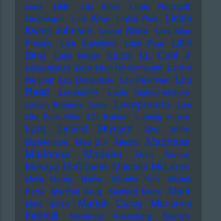
Liars
Lilith
Lily Allen
Linda Ronstadt
Linton
Lindemann
Link Wray
Linkin Park
Kwesi Johnson
Lionel Richie
Lisa Mary
Little
Presley
Lisa Stansfield
Little Feat
LL Cool J
Simz
Lizzo
Little Walter
Lollapalooza
Look Mum No Computer
Lord of
Lou
the Lost
Lou Donaldson
Lou Pearlman
Reed
Loudermilk
Louis Moholo-Moholo
Loveparade
Louvin Brothers
Love
Low
Life Rich Kids
LTJ Bukem
Ludwig Hirsch
Lyca
Lynyrd Skynyrd
Mac Miller
Madness
Macklemore
Mad Sin
Madlib
Madonna
Madsen
Main Source
Makaya McCraven
Malcolm McLaren
Malik Harris
Malva
Mambo Kurt
Mamie
Mani
Perry
Manfred Krug
Manfred Mann
Mariah Carey
Marianne
Marc Bolan
Faithfull
Marianne Rosenberg
Marilyn