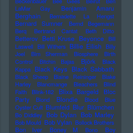
Beckenbauer
Bee Gees
Beirut
Ben
Benjamin Amaru
LaMar Gay
Berghain
Bernadette La Hengst
Bernard Sumner
Bernd Begemann
Berq
Bertrand Cantat
Beth Ditto
Betti Kruse
Beyonce
Betterov
Bill
Billie Eilish
Laswell
Bill Withers
Billy
Joel
Bim Sherman
Biosphere
Birth
Björk
Control
Bitchin Bajas
Black
Black Keys
Black Sabbath
Kappa
Black Sheep
Blaine Reininger
Blake
Harley
Blancmange
Bleachers
Blind
Blixa Bargeld
Bloc
Faith
Blink-182
Blondie
Party
Blond
Blood
Blue
Blur
Blumfeld
Blümchen
Oyster Cult
Bob Dylan
Bob Marley
Bo Diddley
Bob Vylan
Bob Mould
Bollock Brothers
Bon Iver
Boney M
Boy
Bono