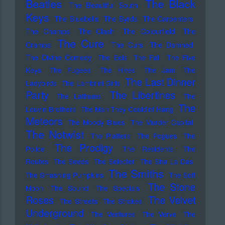
Beatles
The Black
The Beautiful South
Keys
The Bluebells
The Byrds
The Carpenters
The Champs
The Clash
The Colourfield
The
The Cure
Cramps
The Curs
The Damned
The Divine Comedy
The Eels
The Fall
The Five
Keys
The Fugees
The Hives
The Jam
The
The Last Dinner
Ladybirds
The Lambrini Girls
Party
The Libertines
The Lathums
The
The
Louvin Brothers
The Man They Could'nt Hang
Meteors
The Moody Blues
The Murder Capital
The Notwist
The Platters
The Pogues
The
The Prodigy
Police
The Residents
The
Routes
The Seeds
The Selecter
The Sha La Das
The Smiths
The Smashing Pumpkins
The Soft
The Stone
Moon
The Sound
The Specials
Roses
The Velvet
The Streets
The Strokes
Underground
The Ventures
The Verve
The