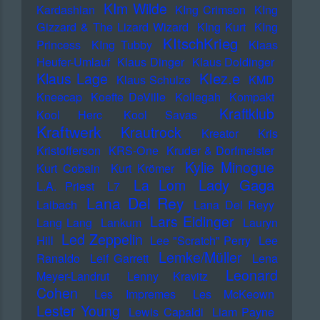
KIm Wilde
Kardashian
KIng Crimson
KIng
Gizzard & The Lizard Wizard
KIng Kurt
KIng
KItschKrieg
Princess
KIng Tubby
Klaas
Heufer-Umlauf
Klaus Dinger
Klaus Doldinger
Klez.e
Klaus Lage
Klaus Schulze
KMD
Kneecap
Koefte DeVille
Kollegah
Kompakt
Kraftklub
Kool Herc
Kool Savas
Kraftwerk
Krautrock
Kreator
Kris
Kristofferson
KRS-One
Kruder & Dorfmeister
Kylie Minogue
Kurt Cobain
Kurt Krömer
Lady Gaga
La Lom
L.A. Priest
L7
Lana Del Rey
Laibach
Lana Del Reyy
Lars Eidinger
Lang Lang
Lankum
Lauryn
Led Zeppelin
Hill
Lee "Scratch" Perry
Lee
Lemke/Müller
Ranaldo
Leif Garrett
Lena
Leonard
Meyer-Landrut
Lenny Kravitz
Cohen
Les Impremes
Les McKeown
Lester Young
Lewis Capaldi
Liam Payne