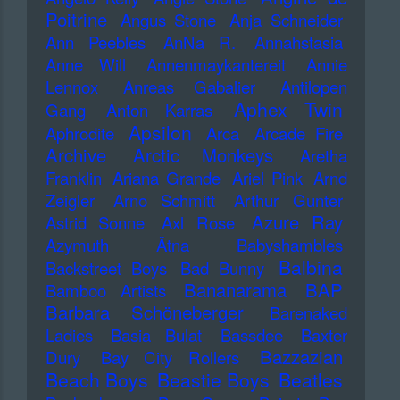
Poitrine
Angus Stone
Anja Schneider
Ann Peebles
AnNa R.
Annahstasia
Anne Will
Annenmaykantereit
Annie
Lennox
Anreas Gabalier
Antilopen
Aphex Twin
Gang
Anton Karras
Apsilon
Aphrodite
Arca
Arcade Fire
Archive
Arctic Monkeys
Aretha
Franklin
Ariana Grande
Ariel Pink
Arnd
Zeigler
Arno Schmitt
Arthur Gunter
Azure Ray
Astrid Sonne
Axl Rose
Azymuth
Ätna
Babyshambles
Balbina
Backstreet Boys
Bad Bunny
Bananarama
BAP
Bamboo Artists
Barbara Schöneberger
Barenaked
Ladies
Basia Bulat
Bassdee
Baxter
Bazzazian
Dury
Bay City Rollers
Beach Boys
Beastie Boys
Beatles