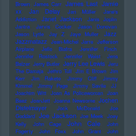
James Last
Jamie
Brown
James Carr
xx
Jan Delay
Jan Müller
Jane's
Janet Jackson
Addiction
Janis Joplin
Jantra
Jarvis Cocker
Jason Donovan
Jazz
Jason Lytle
Jay Z
Jaye Muller
Jazzmatazz
Jean-Michel Jarre
Jefferson
Airplane
Jello Biafra
Jennifer Finch
Jennifer Rostock
Jennifer Weist
Jens
Jerry Lee Lewis
Balzer
Jerry Butler
Jeru
The Damaja
Jethro Tull
Jim E Brown
Jim
Kerr
Jim Rakete
Jimmy Cliff
Jimmy
Kimmel
Jimmy Page
Jimmy Savile
JJ
Joachim Witt
Joan As Policewoman
Joan
Jochen
Baez
JoanJett
Joanna Newsome
Distelmayer
Jock McDonald
Joe
Joe Jackson
Goddard
Joe Meek
Joey
John Cale
Kelly
John Cage
John
Fogerty
John Foxx
John Grant
John