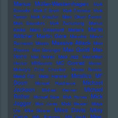
Marius Müller-Westernhagen
Mark
Benecke
Mark E Smith
Mark Ernestus
Mark
Forster
Mark Knopfler
Mark Oliver Everett
Mark Saunders
Mark Zuckerberg
Markus
Martin
Kavka
Marlo Grosshardt
Marteria
Martin Gore
Böttcher
Marusha
Marvin
Massive Attack
Rainwater
Massiv
Mavi
Max Goldt
Max
Phoenix
Max Giesinger
Herre
Max Romeo
Maxi Jazz
Maximilian
MC Conrad
Hecker
MBSounds
Meese
Melody's Echo Chamber
Mense Reents
Metallica
MF
Mesut Özil
Metal Hammer
Michael
Doom
Michael Hutchence
Jackson
Michael
Michael Kemner
Mick
Rother
Michael Stipe
Mick Harvey
Jagger
Mick Jones
Micki Meuser
Midge
Miles Davis
Miley
Ure
Mike Skinner
Cyrus
Mine
Mille Petrozza
Milli Vanilli