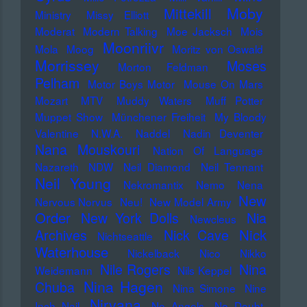
Moby
Mittekill
Ministry
Missy Elliott
Moderat
Modern Talking
Moe Jacksch
Mois
Moonriivr
Mola
Moog
Moritz von Oswald
Morrissey
Moses
Morton Feldman
Pelham
Motor Boys Motor
Mouse On Mars
Mozart
MTV
Muddy Waters
Muff Potter
Muppet Show
Münchener Freiheit
My Bloody
Valentine
N.W.A.
Naddel
Nadin Deventer
Nana Mouskouri
Nation Of Language
Nazareth
NDW
Neil Diamond
Neil Tennant
Neil Young
Nekromantix
Nemo
Nena
New
Nervous Norvus
Neu!
New Model Army
Order
New York Dolls
Nia
Newcleus
Nick
Archives
Nick Cave
Nichtseattle
Waterhouse
Nickelback
Nico
Nikko
Nile Rogers
Nina
Weidemann
Nils Keppel
Nina Hagen
Chuba
Nina Simone
Nine
Nirvana
Inch Nail
No Angels
No Doubt