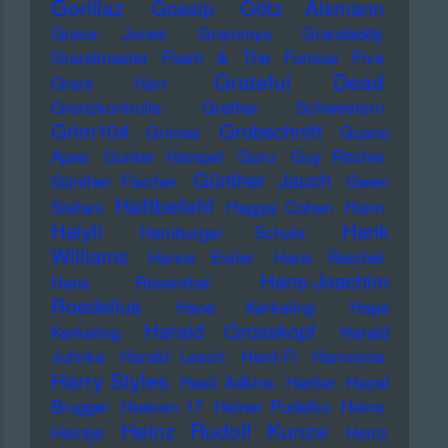
Gorillaz
Gossip
Götz Alsmann
Grace Jones
Grammys
Grandaddy
Grandmaster Flash & The Furious Five
Grateful Dead
Grant Hart
Grenzkontrolle
Grether Schwestern
Grim104
Grobschnitt
Grimes
Guano
Apes
Gunter Hampel
Guru
Guy Ritchie
Günther Jauch
Günther Fischer
Gwen
Haftbefehl
Stefani
Haggai Cohen
Haim
Haiyti
Hank
Hamburger Schule
Williams
Hanns Eisler
Hans Reichel
Hans-Joachim
Hans Rosenthal
Roedelius
Haoe Kerkeling
Hape
Harald Grosskopf
Kerkeling
Harald
Juhnke
Harald Lesch
Hard-Fi
Harmonia
Harry Styles
Hasil Adkins
Hattler
Hazel
Brugger
Heaven 17
Heiner Pudelko
Heino
Heinz Rudolf Kunze
Heintje
Heinz