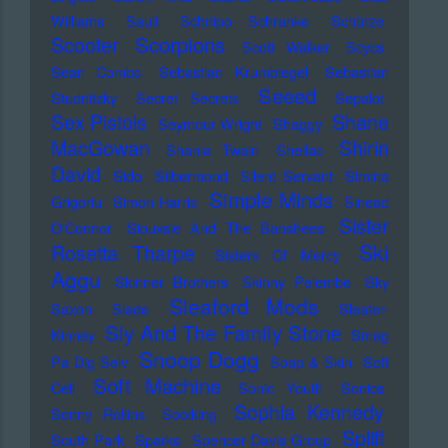
Williams
Sault
Schnipo Schranke
Schürze
Scorpions
Scooter
Scott Walker
Scycs
Sean Combs
Sebastian Krumbiegel
Sebastian
Seeed
Studnitzky
Secret Secrets
Sepalot
Sex Pistols
Shane
Seymour Wright
Shaggy
MacGowan
Shirin
Shania Twain
Shellac
David
Sido
Silbermond
Silent Servant
Simina
Simple Minds
Grigoriu
Simon Harris
Sinead
Sister
O'Connor
Siouxsie And The Banshees
Ski
Rosetta Tharpe
Sisters Of Mercy
Aggu
Skinner Brothers
Skinny Pelembe
Sky
Sleaford Mods
Saxon
Slade
Sleater-
Sly And The Family Stone
Kinney
Smag
Snoop Dogg
Pa Dig Selv
Soap & Skin
Soft
Soft Machine
Cell
Sonic Youth
Sonics
Sophia Kennedy
Sonny Rollins
Soolking
Spliff
South Park
Sparks
Spencer Davis Group