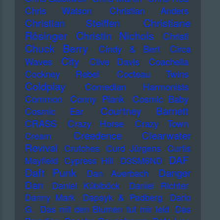
Chris Watson
Christian Anders
Christiane
Christian Steiffen
Rösinger
Christin Nichols
Christl
Chuck Berry
Cindy & Bert
Circa
City
Waves
Clive Davis
Coachella
Cockney Rebel
Cocteau Twins
Coldplay
Comedian Harmonists
Common
Conny Plank
Cosmic Baby
Courtney Barnett
Cosmic Ear
CRASS
Crazy Horse
Crazy Town
Creedence Clearwater
Cream
Revival
Crutches
Curd Jürgens
Curtis
DAF
Mayfield
Cypress Hill
D3SM6ND
Daft Punk
Danger
Dan Auerbach
Dan
Daniel Küblböck
Daniel Richter
Danny Mark
Dapayk & Padberg
Dario
G.
Das mit den Blumen tut mir leid
Das