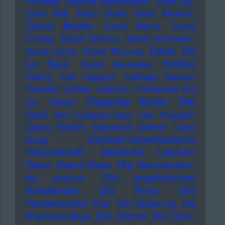
Paradies
Dascha Dauenhauer
Data Luv
Dave Ball
Dave Grohl
Dave Stewart
David Bowie
David Byrne
David
Crosby
David Gilmour
David Johansen
De
Dälek
David Lynch
David Thomas
La Soul
Debbie
Dead Kennedys
Harry
Def Leppard
Defrage Reload
Defunkt
Dekker
Delfonic
Demented Are
Depeche Mode
Der
Go
Denyo
Graf
Der moderne Man
Der Popolski
Derya Yildirim
Desmond Dekker
Deso
Deutsch-Amerikanische
Dogg
Freundschaft
Deutsche Laichen
Devo
Die Aeronauten
Diana Ross
Die angefahrenen
die anderen
Die Ärzte
Schulkinder
Die
Fantastischen Vier
Die Regierung
Die
Die Sterne
Rhythmus Boys
Die Türen