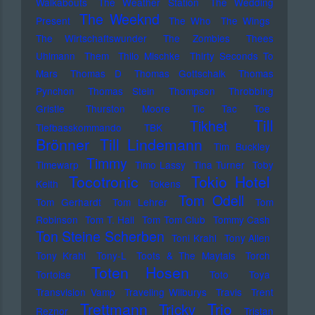
Walkabouts
The Weather Station
The Wedding
The Weeknd
Present
The Who
The Wings
The Wirtschaftswunder
The Zombies
Thees
Uhlmann
Them
Thilo Mischke
Thirty Seconds To
Mars
Thomas D
Thomas Gottschalk
Thomas
Pynchon
Thomas Stein
Thompson
Throbbing
Gristle
Thurston Moore
Tic Tac Toe
Till
Tikhet
Tiefbasskommando TBK
Brönner
Till Lindemann
Tim Buckley
Timmy
Timewarp
Timo Lassy
Tina Turner
Toby
Tocotronic
Tokio Hotel
Keith
Tokens
Tom Odell
Tom Gerhardt
Tom Lehrer
Tom
Robinson
Tom T. Hall
Tom Tom Club
Tommy Cash
Ton Steine Scherben
Toni Krahl
Tony Allen
Tony Krahl
Tony-L
Toots & The Maytals
Torch
Toten Hosen
Tortoise
Toto
Toya
Transvision Vamp
Traveling Wilburys
Travis
Trent
Trettmann
Trio
Tricky
Reznor
Tristan