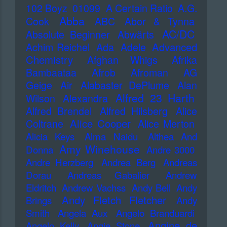
102 Boyz
01099
A Certain Ratio
A.G.
Abba
Cook
ABC
Abor & Tynna
AC/DC
Absolute Beginner
Abwärts
Advanced
Achim Reichel
Ada
Adele
Chemistry
Afghan Whigs
Afrika
Bambaataa
Afrob
Afroman
AG
Geige
Air
Alabaster DePlume
Alan
Alfred 23 Harth
Wilson
Alexandra
Alfred Brendel
Alfred Hilsberg
Alice
Alice Cooper
Coltrane
Alice Merton
Alicia Keys
Alma Naidu
Althea And
Amy Winehouse
Donna
Andre 3000
Andre Herzberg
Andrea Berg
Andreas
Dorau
Andreas Gabalier
Andrew
Eldritch
Andrew Vachss
Andy Bell
Andy
Andy Fletch Fletcher
Brings
Andy
Smith
Angela Aux
Angelo Branduardi
Angine de
Angelo Kelly
Angie Stone