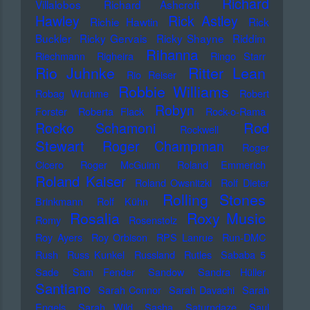
Richard
Villalobos
Richard Ashcroft
Hawley
Rick Astley
Richie Hawtin
Rick
Buckler
Ricky Gervais
Ricky Shayne
Riddim
Rihanna
Riechmann
Righeira
Ringo Starr
Rio Juhnke
Ritter Lean
Rio Reiser
Robbie Williams
Robag Wruhme
Robert
Robyn
Forster
Roberta Flack
Rock-o-Rama
Rod
Rocko Schamoni
Rockwell
Stewart
Roger Champman
Roger
Cicero
Roger McGuinn
Roland Emmerich
Roland Kaiser
Roland Owsnitzki
Rolf Dieter
Rolling Stones
Brinkmann
Rolf Kühn
Rosalia
Roxy Music
Romy
Rosenstolz
Roy Ayers
Roy Orbison
RPS Lanrue
Run-DMC
Rush
Russ Kunkel
Russland
Rutles
Sababa 5
Sade
Sam Fender
Sandow
Sandra Hüller
Santiano
Sarah Connor
Sarah Davachi
Sarah
Engels
Sarah Wild
Sasha
Saturndaze
Saul