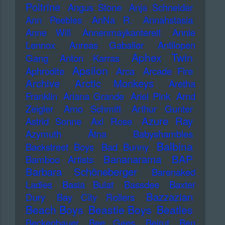
Poitrine
Angus Stone
Anja Schneider
Ann Peebles
AnNa R.
Annahstasia
Anne Will
Annenmaykantereit
Annie
Lennox
Anreas Gabalier
Antilopen
Aphex Twin
Gang
Anton Karras
Apsilon
Aphrodite
Arca
Arcade Fire
Archive
Arctic Monkeys
Aretha
Franklin
Ariana Grande
Ariel Pink
Arnd
Zeigler
Arno Schmitt
Arthur Gunter
Azure Ray
Astrid Sonne
Axl Rose
Azymuth
Ätna
Babyshambles
Balbina
Backstreet Boys
Bad Bunny
Bananarama
BAP
Bamboo Artists
Barbara Schöneberger
Barenaked
Ladies
Basia Bulat
Bassdee
Baxter
Bazzazian
Dury
Bay City Rollers
Beach Boys
Beastie Boys
Beatles
Beckenbauer
Bee Gees
Beirut
Ben