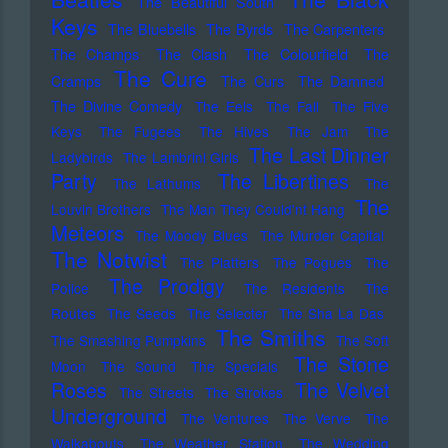
The Beautiful South
Keys
The Bluebells
The Byrds
The Carpenters
The Champs
The Clash
The Colourfield
The
The Cure
Cramps
The Curs
The Damned
The Divine Comedy
The Eels
The Fall
The Five
Keys
The Fugees
The Hives
The Jam
The
The Last Dinner
Ladybirds
The Lambrini Girls
Party
The Libertines
The Lathums
The
The
Louvin Brothers
The Man They Could'nt Hang
Meteors
The Moody Blues
The Murder Capital
The Notwist
The Platters
The Pogues
The
The Prodigy
Police
The Residents
The
Routes
The Seeds
The Selecter
The Sha La Das
The Smiths
The Smashing Pumpkins
The Soft
The Stone
Moon
The Sound
The Specials
Roses
The Velvet
The Streets
The Strokes
Underground
The Ventures
The Verve
The
Walkabouts
The Weather Station
The Wedding