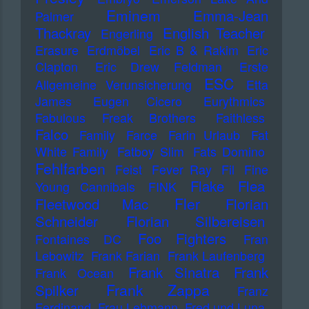
Eminem
Emma-Jean
Palmer
Thackray
English Teacher
Engerling
Erasure
Erdmöbel
Eric B & Rakim
Eric
Clapton
Eric Drew Feldman
Erste
ESC
Allgemeine Verunsicherung
Etta
James
Eugen Cicero
Eurythmics
Fabulous Freak Brothers
Faithless
Falco
Family
Farce
Farin Urlaub
Fat
White Family
Fatboy Slim
Fats Domino
Fehlfarben
Feist
Fever Ray
Fil
Fine
Flake
Flea
Young Cannibals
FINK
Fler
Fleetwood Mac
Florian
Schneider
Florian Silbereisen
Foo Fighters
Fontaines DC
Fran
Lebowitz
Frank Farian
Frank Laufenberg
Frank Sinatra
Frank
Frank Ocean
Frank Zappa
Spilker
Franz
Ferdinand
Frau Lehmann
Fred und Luna