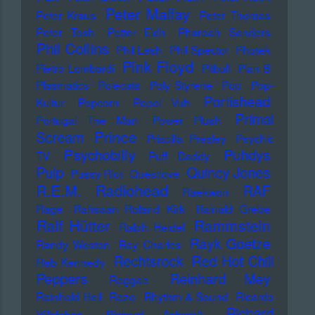
Peter Maffay
Peter Kraus
Peter Thomas
Peter Tosh
Petter Eldh
Pharoah Sanders
Phil Collins
Phil Lesh
Phil Spector
Photek
Pink Floyd
Pietro Lombardi
Pitbull
Plan B
Plasmatics
Polecats
Poly Styrene
Pop
Pop-
Portishead
Kultur
Popcorn
Popol Vuh
Primal
Portugal The Man
Power Plush
Prince
Scream
Priscilla Presley
Psychic
Psychobilly
Puhdys
TV
Puff Daddy
Pulp
Quincy Jones
Pussy Riot
Questlove
Radiohead
R.E.M.
RAF
Raekwon
Rage
Rahsaan Roland Kirk
Rainald Grebe
Ralf Hütter
Rammstein
Ralph Heidel
Rayk Goetze
Randy Weston
Ray Charles
Rechtsrock
Red Hot Chili
Reb Kennedy
Peppers
Reinhard Mey
Reggae
Reinhold Heil
Rezo
Rhythm & Sound
Ricardo
Richard
Villalobos
Richard Ashcroft