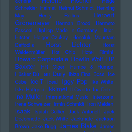
Helene Fischer
Schenk
Helge
Schneider
Helmet
Helmut Schmidt
Henning
Herbert
May
Henry Rollins
Grönemeyer
Herman Brood
Hermeto
Pascoal
HipHop Made in Germany
Hitler
Hitster
Holger Czukay
Honolulu Mountain
Horst Lichter
Daffodils
Horst
Weidenmüller
Hot Chip
Hotel Rimini
Howard Carpendale
Howlin Wolf
HP
Baxxter
HR Giger
Humpe & Humpe
Ian Dury
Hüsker Dü
Ibiza Final Boss
Ice
Iggy Pop
Ice-T
Cube
Ideal
Ike White
Ikkimel
Ikke Hüftgold
Il Civetto
Ina Deter
Ina Müller
International Music
Interzone
Irene Schweizer
Irmin Schmidt
Iron Maiden
Isaak
Isaiah Collier
Jack Antonoff
Jack
DeJohnette
Jack White
Jackmate
Jackson
James Blake
Brown
Jake Bugg
James