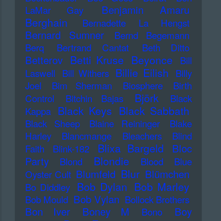
Benjamin Amaru
LaMar Gay
Berghain
Bernadette La Hengst
Bernard Sumner
Bernd Begemann
Berq
Bertrand Cantat
Beth Ditto
Betti Kruse
Beyonce
Betterov
Bill
Billie Eilish
Laswell
Bill Withers
Billy
Joel
Bim Sherman
Biosphere
Birth
Björk
Control
Bitchin Bajas
Black
Black Keys
Black Sabbath
Kappa
Black Sheep
Blaine Reininger
Blake
Harley
Blancmange
Bleachers
Blind
Blixa Bargeld
Bloc
Faith
Blink-182
Blondie
Party
Blond
Blood
Blue
Blur
Blumfeld
Blümchen
Oyster Cult
Bob Dylan
Bob Marley
Bo Diddley
Bob Vylan
Bob Mould
Bollock Brothers
Bon Iver
Boney M
Boy
Bono