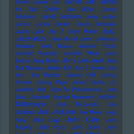
James Last
Jamie
Brown
James Carr
xx
Jan Delay
Jan Müller
Jane's
Janet Jackson
Addiction
Janis Joplin
Jantra
Jarvis Cocker
Jason Donovan
Jazz
Jason Lytle
Jay Z
Jaye Muller
Jazzmatazz
Jean-Michel Jarre
Jefferson
Airplane
Jello Biafra
Jennifer Finch
Jennifer Rostock
Jennifer Weist
Jens
Jerry Lee Lewis
Balzer
Jerry Butler
Jeru
The Damaja
Jethro Tull
Jim E Brown
Jim
Kerr
Jim Rakete
Jimmy Cliff
Jimmy
Kimmel
Jimmy Page
Jimmy Savile
JJ
Joachim Witt
Joan As Policewoman
Joan
Jochen
Baez
JoanJett
Joanna Newsome
Distelmayer
Jock McDonald
Joe
Joe Jackson
Goddard
Joe Meek
Joey
John Cale
Kelly
John Cage
John
Fogerty
John Foxx
John Grant
John