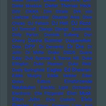
Dieter Thomas Heck
Dieter Moebius
DiIV
DIKKA
Dire Straits
Dirk von
Lowtzow
Disarstar
Disaster Area
Dixie
DJ Koze
DJ Hell
Chicks
DJ Fetisch
DJ Tomcraft
Django Django
Doctorella
Dolly Parton
Dominik Eulberg
Don
Donna Summer
Cherry
Dopplereffekt
Dr Dre
DPP
Dota
Dr Demento
Dr
John
Dr Motte
Drake
DSDS
Duane
Eddy
Dub Spencer & Trance Hill
Duke
Ellington
Duke Pearson
Duke Reid
Ed Sheeran
Eagles
Dusty Springfield
Eddie Murphy
Eddie Vedder
Eden
Einstürzende
Golan
Editors
Neubauten
Electric Light Orchestra
Elon Musk
Electronic
Ella Fitzgerald
Elton John
Elvis
Elvis Costello
Presley
Embryo
Emerson Lake And