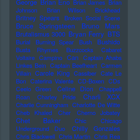
Brian Eno
George
Brian James
Brian
Johnson
Brian Wilson
Brickhead
Britney Spears
Broken Social Scene
Bruce Springsteen
Bruno Mars
Bryan Ferry
BTS
Brutalismus 3000
Bushido
Burial
Burning Spear
Bush
Busta Rhymes
Buzzcocks
Cabaret
Can
Voltaire
Campino
Captain Ahabs
Linkes Bein
Captain Beefheart
Carmen
Carole King
Villain
Cassiber
Cate Le
Bon
Caterina Valente
CD-Boxen
CDs
Celine Dion
Ceelo Green
Chappell
Charli XCX
Roan
Charley Pride
Charlie Cunningham
Charlotte De Witte
Cheb Khaled
Cher
Cherno Jobatey
Chet Baker
Chic
Chicago
Chilly Gonzales
Underground Duo
Chris Blackwell
Chris Martin
Chris Rea