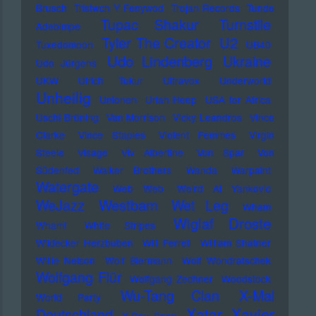
Brusch
Tristwch Y Fenywod
Trojan Records
Tunde
Tupac Shakur
Turnstile
Adebimpe
U2
Tyler The Creator
Tuxedomoon
UB40
Udo Lindenberg
Ukraine
Udo Jürgens
UKW
Ulrich Tukur
Ultravox
Underworld
Unheilig
Unionen
Uriah Heep
USA for Africa
Uschi Brüning
Van Morrison
Vicky Leandros
Vince
Clarke
Vince Staples
Violent Femmes
Virgin
Steele
Visage
Viv Albertine
Von Spar
Von
Südenfed
Walker Brothers
Wanda
Warpaint
Watergate
Web Web
Weird Al Yankovic
Westbam
WeJazz
Wet Leg
Wham
Wiglaf Droste
Wham!
White Stripes
Wildecker Herzbuben
Will Ferrell
William Shatner
Willie Nelson
Wolf Biermann
Wolf Wondratschek
Wolfgang Flür
Wolfgang Zechner
Woodstock
Wu-Tang Clan
X-Mal
World Party
Xatar
Xavier
Deutschland