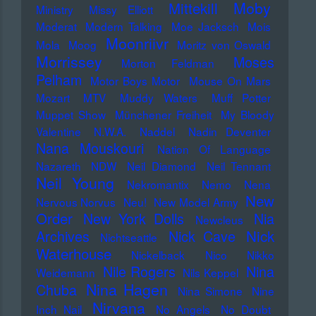
Moby
Mittekill
Ministry
Missy Elliott
Moderat
Modern Talking
Moe Jacksch
Mois
Moonriivr
Mola
Moog
Moritz von Oswald
Morrissey
Moses
Morton Feldman
Pelham
Motor Boys Motor
Mouse On Mars
Mozart
MTV
Muddy Waters
Muff Potter
Muppet Show
Münchener Freiheit
My Bloody
Valentine
N.W.A.
Naddel
Nadin Deventer
Nana Mouskouri
Nation Of Language
Nazareth
NDW
Neil Diamond
Neil Tennant
Neil Young
Nekromantix
Nemo
Nena
New
Nervous Norvus
Neu!
New Model Army
Order
New York Dolls
Nia
Newcleus
Nick
Archives
Nick Cave
Nichtseattle
Waterhouse
Nickelback
Nico
Nikko
Nile Rogers
Nina
Weidemann
Nils Keppel
Nina Hagen
Chuba
Nina Simone
Nine
Nirvana
Inch Nail
No Angels
No Doubt