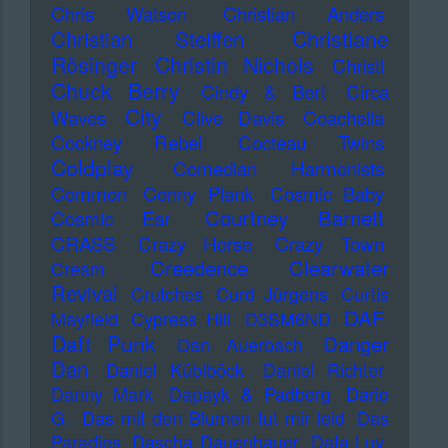
Chris Watson
Christian Anders
Christiane
Christian Steiffen
Rösinger
Christin Nichols
Christl
Chuck Berry
Cindy & Bert
Circa
City
Waves
Clive Davis
Coachella
Cockney Rebel
Cocteau Twins
Coldplay
Comedian Harmonists
Common
Conny Plank
Cosmic Baby
Courtney Barnett
Cosmic Ear
CRASS
Crazy Horse
Crazy Town
Creedence Clearwater
Cream
Revival
Crutches
Curd Jürgens
Curtis
DAF
Mayfield
Cypress Hill
D3SM6ND
Daft Punk
Danger
Dan Auerbach
Dan
Daniel Küblböck
Daniel Richter
Danny Mark
Dapayk & Padberg
Dario
G.
Das mit den Blumen tut mir leid
Das
Paradies
Dascha Dauenhauer
Data Luv