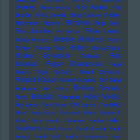
Hawley
Rick Astley
Richie Hawtin
Rick
Buckler
Ricky Gervais
Ricky Shayne
Riddim
Rihanna
Riechmann
Righeira
Ringo Starr
Rio Juhnke
Ritter Lean
Rio Reiser
Robbie Williams
Robag Wruhme
Robert
Robyn
Forster
Roberta Flack
Rock-o-Rama
Rod
Rocko Schamoni
Rockwell
Stewart
Roger Champman
Roger
Cicero
Roger McGuinn
Roland Emmerich
Roland Kaiser
Roland Owsnitzki
Rolf Dieter
Rolling Stones
Brinkmann
Rolf Kühn
Rosalia
Roxy Music
Romy
Rosenstolz
Roy Ayers
Roy Orbison
RPS Lanrue
Run-DMC
Rush
Russ Kunkel
Russland
Rutles
Sababa 5
Sade
Sam Fender
Sandow
Sandra Hüller
Santiano
Sarah Connor
Sarah Davachi
Sarah
Engels
Sarah Wild
Sasha
Saturndaze
Saul