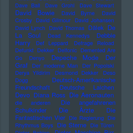
Dave Ball
Dave Grohl
Dave Stewart
David Bowie
David Byrne
David
Crosby
David Gilmour
David Johansen
De
Dälek
David Lynch
David Thomas
La Soul
Debbie
Dead Kennedys
Harry
Def Leppard
Defrage Reload
Defunkt
Dekker
Delfonic
Demented Are
Depeche Mode
Der
Go
Denyo
Graf
Der moderne Man
Der Popolski
Derya Yildirim
Desmond Dekker
Deso
Deutsch-Amerikanische
Dogg
Freundschaft
Deutsche Laichen
Devo
Die Aeronauten
Diana Ross
Die angefahrenen
die anderen
Die Ärzte
Schulkinder
Die
Fantastischen Vier
Die Regierung
Die
Die Sterne
Rhythmus Boys
Die Türen
Dieter Maschine Birr
Dieter Bohlen