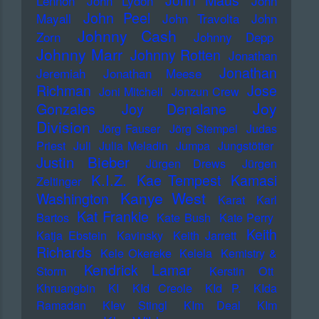
John Maus
Lennon
John Lydon
John
John Peel
Mayall
John Travolta
John
Johnny Cash
Zorn
Johnny Depp
Johnny Marr
Johnny Rotten
Jonathan
Jonathan
Jeremiah
Jonathan Meese
Richman
Jose
Joni Mitchell
Jonzun Crew
Joy
Gonzales
Joy Denalane
Division
Jörg Fauser
Jörg Stempel
Judas
Priest
Juli
Julia Meladin
Jumpa
Jungstötter
Justin Bieber
Jürgen Drews
Jürgen
K.I.Z.
Kae Tempest
Kamasi
Zeltinger
Kanye West
Washington
Karat
Karl
Kat Frankie
Bartos
Kate Bush
Kate Perry
Keith
Katja Ebstein
Kavinsky
Keith Jarrett
Richards
Kele Okereke
Kelela
Kemistry &
Kendrick Lamar
Storm
Kerstin Ott
Khruangbin
KI
KId Creole
KId P.
KIda
Ramadan
KIev Stingl
KIm Deal
KIm