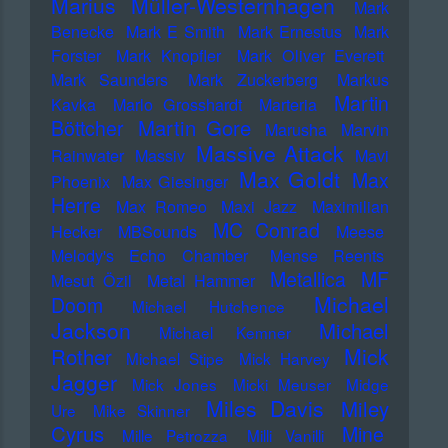
Marius Müller-Westernhagen
Mark
Benecke
Mark E Smith
Mark Ernestus
Mark
Forster
Mark Knopfler
Mark Oliver Everett
Mark Saunders
Mark Zuckerberg
Markus
Martin
Kavka
Marlo Grosshardt
Marteria
Martin Gore
Böttcher
Marusha
Marvin
Massive Attack
Rainwater
Massiv
Mavi
Max Goldt
Max
Phoenix
Max Giesinger
Herre
Max Romeo
Maxi Jazz
Maximilian
MC Conrad
Hecker
MBSounds
Meese
Melody's Echo Chamber
Mense Reents
Metallica
MF
Mesut Özil
Metal Hammer
Michael
Doom
Michael Hutchence
Jackson
Michael
Michael Kemner
Mick
Rother
Michael Stipe
Mick Harvey
Jagger
Mick Jones
Micki Meuser
Midge
Miles Davis
Miley
Ure
Mike Skinner
Cyrus
Mine
Mille Petrozza
Milli Vanilli