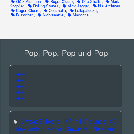
Götz Alsmann
,
Roger Cicero
,
Dire Straits
,
Mark
Knopfler
,
Rolling Stones
,
Mick Jagger
,
Nia Archives
,
Eugen Cicero
,
Coachella
,
Lollapalooza
,
Blümchen
,
Nichtseattle
,
Madonna
Pop, Pop, Pop und Pop!
2026
2025
2024
2023
2022
40
Sweat & Tears
!K7
11 Freunde
Sekunden ohne Gewicht
50 Cent