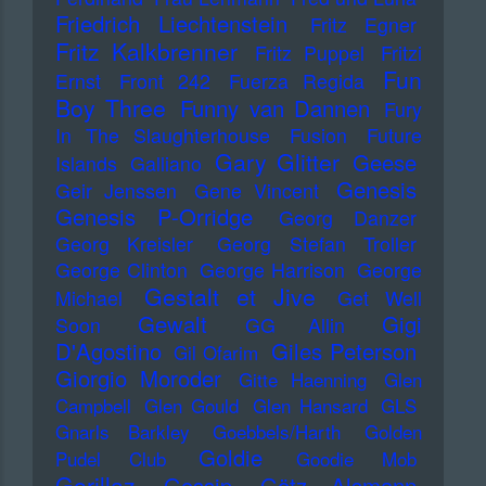
Friedrich Liechtenstein
Fritz Egner
Fritz Kalkbrenner
Fritz Puppel
Fritzi
Fun
Ernst
Front 242
Fuerza Regida
Boy Three
Funny van Dannen
Fury
In The Slaughterhouse
Fusion
Future
Gary Glitter
Geese
Islands
Galliano
Genesis
Geir Jenssen
Gene Vincent
Genesis P-Orridge
Georg Danzer
Georg Kreisler
Georg Stefan Troller
George Clinton
George Harrison
George
Gestalt et Jive
Michael
Get Well
Gewalt
Gigi
Soon
GG Allin
D'Agostino
Giles Peterson
Gil Ofarim
Giorgio Moroder
Gitte Haenning
Glen
Campbell
Glen Gould
Glen Hansard
GLS
Gnarls Barkley
Goebbels/Harth
Golden
Goldie
Pudel Club
Goodie Mob
Gorillaz
Gossip
Götz Alsmann