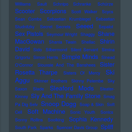
Williams
Sault
Schnipo Schranke
Schürze
Scorpions
Scooter
Scott Walker
Scycs
Sean Combs
Sebastian Krumbiegel
Sebastian
Seeed
Studnitzky
Secret Secrets
Sepalot
Sex Pistols
Shane
Seymour Wright
Shaggy
MacGowan
Shirin
Shania Twain
Shellac
David
Sido
Silbermond
Silent Servant
Simina
Simple Minds
Grigoriu
Simon Harris
Sinead
Sister
O'Connor
Siouxsie And The Banshees
Ski
Rosetta Tharpe
Sisters Of Mercy
Aggu
Skinner Brothers
Skinny Pelembe
Sky
Sleaford Mods
Saxon
Slade
Sleater-
Sly And The Family Stone
Kinney
Smag
Snoop Dogg
Pa Dig Selv
Soap & Skin
Soft
Soft Machine
Cell
Sonic Youth
Sonics
Sophia Kennedy
Sonny Rollins
Soolking
Spliff
South Park
Sparks
Spencer Davis Group