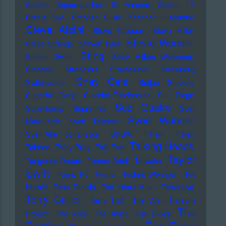
Sprints
Squarepusher
St. Vincent
Station 17
Status Quo
Stephan Sulke
Stephen Luscombe
Steve Albini
Steve Cropper
Steve Miller
Stevie Wonder
Steve Strange
Steven Tyler
Sting
Stieber Twins
Stock Aitken Waterman
Stooges
Stranglers
Stratocaster
Strawberry
Stray Cats
Switchblade
Sufjan Stevens
Sugarhill Gang
Suicidal Tendencies
Sun Diego
Suzi Quatro
Supertramp
Supremes
Sven
Sven Wunder
Marquardt
Sven Tasnadi
Sven-Ake Johansson
SXSW
T-Pain
T.Rex
Talking Heads
Tahnee
Talay Riley
Talk Talk
Taylor
Tangerine Dream
Tanner Adell
Tarwater
Swift
Tears For Fears
Techno-Wikinger
Ted
Herold
Teho Teardo
Ten Years After
Terranova
Terry Callier
Terry Hall
The Alan Parsons
The
Project
The Arcs
The Avicii
The B-52s
Beatles
The Black