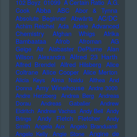
102 Boyz
01099
A Certain Ratio
A.G.
Abba
Cook
ABC
Abor & Tynna
AC/DC
Absolute Beginner
Abwärts
Advanced
Achim Reichel
Ada
Adele
Chemistry
Afghan Whigs
Afrika
Bambaataa
Afrob
Afroman
AG
Geige
Air
Alabaster DePlume
Alan
Alfred 23 Harth
Wilson
Alexandra
Alfred Brendel
Alfred Hilsberg
Alice
Alice Cooper
Coltrane
Alice Merton
Alicia Keys
Alma Naidu
Althea And
Amy Winehouse
Donna
Andre 3000
Andre Herzberg
Andrea Berg
Andreas
Dorau
Andreas Gabalier
Andrew
Eldritch
Andrew Vachss
Andy Bell
Andy
Andy Fletch Fletcher
Brings
Andy
Smith
Angela Aux
Angelo Branduardi
Angine de
Angelo Kelly
Angie Stone