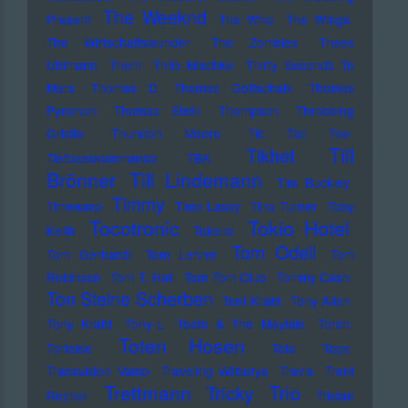
The Weeknd
Present
The Who
The Wings
The Wirtschaftswunder
The Zombies
Thees
Uhlmann
Them
Thilo Mischke
Thirty Seconds To
Mars
Thomas D
Thomas Gottschalk
Thomas
Pynchon
Thomas Stein
Thompson
Throbbing
Gristle
Thurston Moore
Tic Tac Toe
Till
Tikhet
Tiefbasskommando TBK
Brönner
Till Lindemann
Tim Buckley
Timmy
Timewarp
Timo Lassy
Tina Turner
Toby
Tocotronic
Tokio Hotel
Keith
Tokens
Tom Odell
Tom Gerhardt
Tom Lehrer
Tom
Robinson
Tom T. Hall
Tom Tom Club
Tommy Cash
Ton Steine Scherben
Toni Krahl
Tony Allen
Tony Krahl
Tony-L
Toots & The Maytals
Torch
Toten Hosen
Tortoise
Toto
Toya
Transvision Vamp
Traveling Wilburys
Travis
Trent
Trettmann
Trio
Tricky
Reznor
Tristan