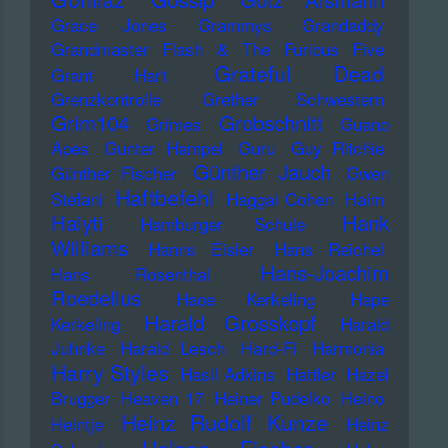
Grace Jones
Grammys
Grandaddy
Grandmaster Flash & The Furious Five
Grateful Dead
Grant Hart
Grenzkontrolle
Grether Schwestern
Grim104
Grobschnitt
Grimes
Guano
Apes
Gunter Hampel
Guru
Guy Ritchie
Günther Jauch
Günther Fischer
Gwen
Haftbefehl
Stefani
Haggai Cohen
Haim
Haiyti
Hank
Hamburger Schule
Williams
Hanns Eisler
Hans Reichel
Hans-Joachim
Hans Rosenthal
Roedelius
Haoe Kerkeling
Hape
Harald Grosskopf
Kerkeling
Harald
Juhnke
Harald Lesch
Hard-Fi
Harmonia
Harry Styles
Hasil Adkins
Hattler
Hazel
Brugger
Heaven 17
Heiner Pudelko
Heino
Heinz Rudolf Kunze
Heintje
Heinz