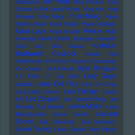
KIm Wilde
Kardashian
KIng Crimson
KIng
Gizzard & The Lizard Wizard
KIng Kurt
KIng
KItschKrieg
Princess
KIng Tubby
Klaas
Heufer-Umlauf
Klaus Dinger
Klaus Doldinger
Klez.e
Klaus Lage
Klaus Schulze
KMD
Kneecap
Koefte DeVille
Kollegah
Kompakt
Kraftklub
Kool Herc
Kool Savas
Kraftwerk
Krautrock
Kreator
Kris
Kristofferson
KRS-One
Kruder & Dorfmeister
Kylie Minogue
Kurt Cobain
Kurt Krömer
Lady Gaga
La Lom
L.A. Priest
L7
Lana Del Rey
Laibach
Lana Del Reyy
Lars Eidinger
Lang Lang
Lankum
Lauryn
Led Zeppelin
Hill
Lee "Scratch" Perry
Lee
Lemke/Müller
Ranaldo
Leif Garrett
Lena
Leonard
Meyer-Landrut
Lenny Kravitz
Cohen
Les Impremes
Les McKeown
Lester Young
Lewis Capaldi
Liam Payne