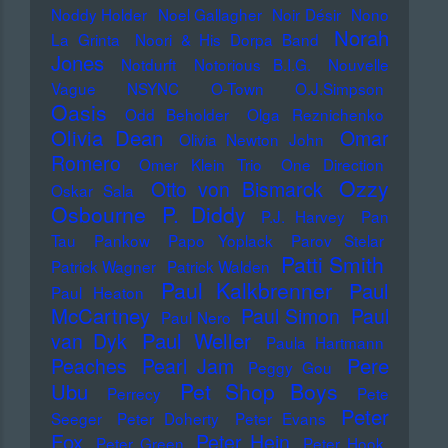
Noddy Holder
Noel Gallagher
Noir Désir
Nono
Norah
La Grinta
Noori & His Dorpa Band
Jones
Notdurft
Notorious B.I.G.
Nouvelle
Vague
NSYNC
O-Town
O.J.Simpson
Oasis
Odd Beholder
Olga Reznichenko
Olivia Dean
Omar
Olivia Newton John
Romero
Omer Klein Trio
One Direction
Ozzy
Otto von Bismarck
Oskar Sala
Osbourne
P. Diddy
P.J. Harvey
Pan
Tau
Pankow
Papo Yoplack
Parov Stelar
Patti Smith
Patrick Wagner
Patrick Walden
Paul Kalkbrenner
Paul
Paul Heaton
McCartney
Paul Simon
Paul
Paul Nero
Paul Weller
van Dyk
Paula Hartmann
Pere
Peaches
Pearl Jam
Peggy Gou
Pet Shop Boys
Ubu
Perrecy
Pete
Peter
Seeger
Peter Doherty
Peter Evans
Fox
Peter Hein
Peter Green
Peter Hook