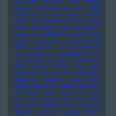
Liars
Lilith
Lily Allen
Linda Ronstadt
Linton
Lindemann
Link Wray
Linkin Park
Kwesi Johnson
Lionel Richie
Lisa Mary
Little
Presley
Lisa Stansfield
Little Feat
LL Cool J
Simz
Lizzo
Little Walter
Lollapalooza
Look Mum No Computer
Lord of
Lou
the Lost
Lou Donaldson
Lou Pearlman
Reed
Loudermilk
Louis Moholo-Moholo
Loveparade
Louvin Brothers
Love
Low
Life Rich Kids
LTJ Bukem
Ludwig Hirsch
Lyca
Lynyrd Skynyrd
Mac Miller
Madness
Macklemore
Mad Sin
Madlib
Madonna
Madsen
Main Source
Makaya McCraven
Malcolm McLaren
Malik Harris
Malva
Mambo Kurt
Mamie
Mani
Perry
Manfred Krug
Manfred Mann
Mariah Carey
Marianne
Marc Bolan
Faithfull
Marianne Rosenberg
Marilyn