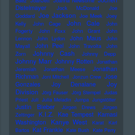
Jochen
Baez
JoanJett
Joanna Newsome
Distelmayer
Jock McDonald
Joe
Joe Jackson
Goddard
Joe Meek
Joey
John Cale
Kelly
John Cage
John
Fogerty
John Foxx
John Grant
John
John Maus
Lennon
John Lydon
John
John Peel
Mayall
John Travolta
John
Johnny Cash
Zorn
Johnny Depp
Johnny Marr
Johnny Rotten
Jonathan
Jonathan
Jeremiah
Jonathan Meese
Richman
Jose
Joni Mitchell
Jonzun Crew
Joy
Gonzales
Joy Denalane
Division
Jörg Fauser
Jörg Stempel
Judas
Priest
Juli
Julia Meladin
Jumpa
Jungstötter
Justin Bieber
Jürgen Drews
Jürgen
K.I.Z.
Kae Tempest
Kamasi
Zeltinger
Kanye West
Washington
Karat
Karl
Kat Frankie
Bartos
Kate Bush
Kate Perry