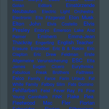
Einstürzende
Golan
Editors
Neubauten
Electric Light Orchestra
Elon Musk
Electronic
Ella Fitzgerald
Elton John
Elvis
Elvis Costello
Presley
Embryo
Emerson Lake And
Eminem
Emma-Jean
Palmer
Thackray
English Teacher
Engerling
Erasure
Erdmöbel
Eric B & Rakim
Eric
Clapton
Eric Drew Feldman
Erste
ESC
Allgemeine Verunsicherung
Etta
James
Eugen Cicero
Eurythmics
Fabulous Freak Brothers
Faithless
Falco
Family
Farce
Farin Urlaub
Fat
White Family
Fatboy Slim
Fats Domino
Fehlfarben
Feist
Fever Ray
Fil
Fine
Flake
Flea
Young Cannibals
FINK
Fler
Fleetwood Mac
Florian
Schneider
Florian Silbereisen