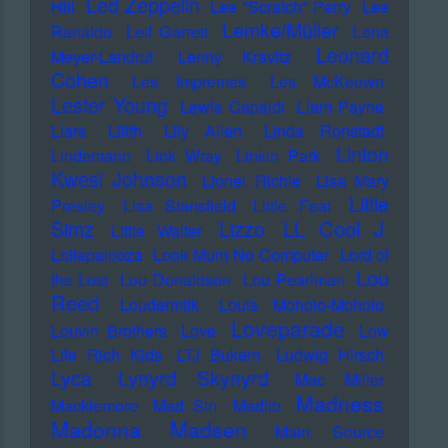
Led Zeppelin
Hill
Lee "Scratch" Perry
Lee
Lemke/Müller
Ranaldo
Leif Garrett
Lena
Leonard
Meyer-Landrut
Lenny Kravitz
Cohen
Les Impremes
Les McKeown
Lester Young
Lewis Capaldi
Liam Payne
Liars
Lilith
Lily Allen
Linda Ronstadt
Linton
Lindemann
Link Wray
Linkin Park
Kwesi Johnson
Lionel Richie
Lisa Mary
Little
Presley
Lisa Stansfield
Little Feat
LL Cool J
Simz
Lizzo
Little Walter
Lollapalooza
Look Mum No Computer
Lord of
Lou
the Lost
Lou Donaldson
Lou Pearlman
Reed
Loudermilk
Louis Moholo-Moholo
Loveparade
Louvin Brothers
Love
Low
Life Rich Kids
LTJ Bukem
Ludwig Hirsch
Lyca
Lynyrd Skynyrd
Mac Miller
Madness
Macklemore
Mad Sin
Madlib
Madonna
Madsen
Main Source