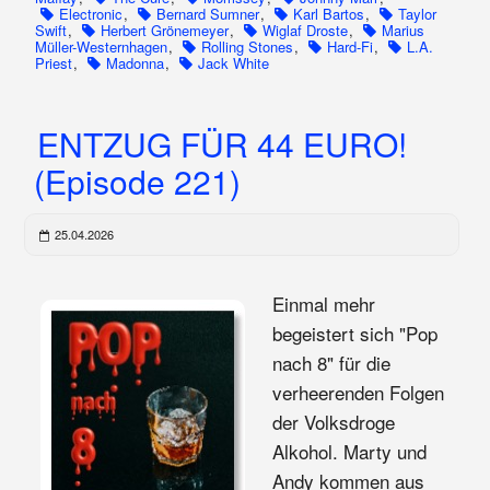
Electronic
,
Bernard Sumner
,
Karl Bartos
,
Taylor
Swift
,
Herbert Grönemeyer
,
Wiglaf Droste
,
Marius
Müller-Westernhagen
,
Rolling Stones
,
Hard-Fi
,
L.A.
Priest
,
Madonna
,
Jack White
ENTZUG FÜR 44 EURO!
(Episode 221)
25.04.2026
Einmal mehr
begeistert sich "Pop
nach 8" für die
verheerenden Folgen
der Volksdroge
Alkohol. Marty und
Andy kommen aus