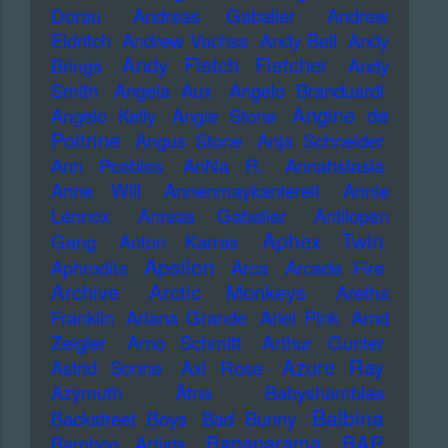
Dorau
Andreas Gabalier
Andrew
Eldritch
Andrew Vachss
Andy Bell
Andy
Andy Fletch Fletcher
Brings
Andy
Smith
Angela Aux
Angelo Branduardi
Angine de
Angelo Kelly
Angie Stone
Poitrine
Angus Stone
Anja Schneider
Ann Peebles
AnNa R.
Annahstasia
Anne Will
Annenmaykantereit
Annie
Lennox
Anreas Gabalier
Antilopen
Aphex Twin
Gang
Anton Karras
Apsilon
Aphrodite
Arca
Arcade Fire
Archive
Arctic Monkeys
Aretha
Franklin
Ariana Grande
Ariel Pink
Arnd
Zeigler
Arno Schmitt
Arthur Gunter
Azure Ray
Astrid Sonne
Axl Rose
Azymuth
Ätna
Babyshambles
Balbina
Backstreet Boys
Bad Bunny
Bananarama
BAP
Bamboo Artists