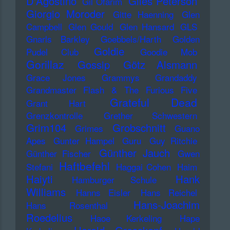
D'Agostino
Giles Peterson
Gil Ofarim
Giorgio Moroder
Gitte Haenning
Glen
Campbell
Glen Gould
Glen Hansard
GLS
Gnarls Barkley
Goebbels/Harth
Golden
Goldie
Pudel Club
Goodie Mob
Gorillaz
Gossip
Götz Alsmann
Grace Jones
Grammys
Grandaddy
Grandmaster Flash & The Furious Five
Grateful Dead
Grant Hart
Grenzkontrolle
Grether Schwestern
Grim104
Grobschnitt
Grimes
Guano
Apes
Gunter Hampel
Guru
Guy Ritchie
Günther Jauch
Günther Fischer
Gwen
Haftbefehl
Stefani
Haggai Cohen
Haim
Haiyti
Hank
Hamburger Schule
Williams
Hanns Eisler
Hans Reichel
Hans-Joachim
Hans Rosenthal
Roedelius
Haoe Kerkeling
Hape