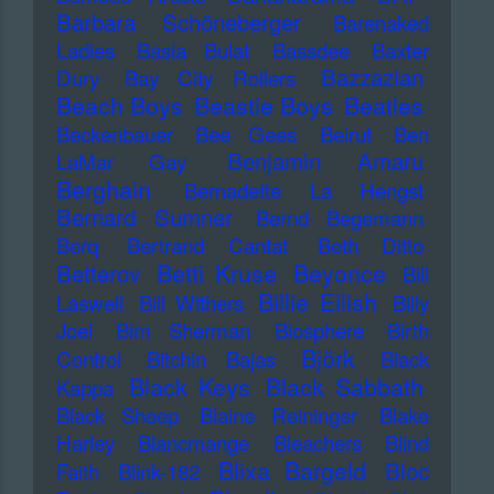
Barbara Schöneberger
Barenaked
Ladies
Basia Bulat
Bassdee
Baxter
Bazzazian
Dury
Bay City Rollers
Beach Boys
Beastie Boys
Beatles
Beckenbauer
Bee Gees
Beirut
Ben
Benjamin Amaru
LaMar Gay
Berghain
Bernadette La Hengst
Bernard Sumner
Bernd Begemann
Berq
Bertrand Cantat
Beth Ditto
Betti Kruse
Beyonce
Betterov
Bill
Billie Eilish
Laswell
Bill Withers
Billy
Joel
Bim Sherman
Biosphere
Birth
Björk
Control
Bitchin Bajas
Black
Black Keys
Black Sabbath
Kappa
Black Sheep
Blaine Reininger
Blake
Harley
Blancmange
Bleachers
Blind
Blixa Bargeld
Bloc
Faith
Blink-182