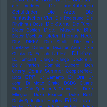
Die angefahrenen
die anderen
Die Ärzte
Schulkinder
Die
Fantastischen Vier
Die Regierung
Die
Die Sterne
Rhythmus Boys
Die Türen
Dieter Maschine Birr
Dieter Bohlen
Dieter Thomas Heck
Dieter Moebius
DiIV
DIKKA
Dire Straits
Dirk von
Lowtzow
Disarstar
Disaster Area
Dixie
DJ Koze
DJ Hell
Chicks
DJ Fetisch
DJ Tomcraft
Django Django
Doctorella
Dolly Parton
Dominik Eulberg
Don
Donna Summer
Cherry
Dopplereffekt
Dr Dre
DPP
Dota
Dr Demento
Dr
John
Dr Motte
Drake
DSDS
Duane
Eddy
Dub Spencer & Trance Hill
Duke
Ellington
Duke Pearson
Duke Reid
Ed Sheeran
Eagles
Dusty Springfield
Eddie Murphy
Eddie Vedder
Eden