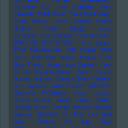
Foo Fighters
Fontaines DC
Fran
Lebowitz
Frank Farian
Frank Laufenberg
Frank Sinatra
Frank
Frank Ocean
Frank Zappa
Spilker
Franz
Ferdinand
Frau Lehmann
Fred und Luna
Friedrich Liechtenstein
Fritz Egner
Fritz Kalkbrenner
Fritz Puppel
Fritzi
Fun
Ernst
Front 242
Fuerza Regida
Boy Three
Funny van Dannen
Fury
In The Slaughterhouse
Fusion
Future
Gary Glitter
Geese
Islands
Galliano
Genesis
Geir Jenssen
Gene Vincent
Genesis P-Orridge
Georg Danzer
Georg Kreisler
Georg Stefan Troller
George Clinton
George Harrison
George
Gestalt et Jive
Michael
Get Well
Gewalt
Gigi
Soon
GG Allin