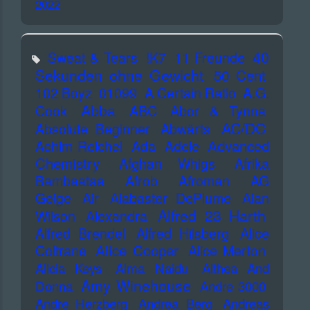
2022
40
Sweat & Tears
!K7
11 Freunde
Sekunden ohne Gewicht
50 Cent
102 Boyz
01099
A Certain Ratio
A.G.
Abba
Cook
ABC
Abor & Tynna
AC/DC
Absolute Beginner
Abwärts
Advanced
Achim Reichel
Ada
Adele
Chemistry
Afghan Whigs
Afrika
Bambaataa
Afrob
Afroman
AG
Geige
Air
Alabaster DePlume
Alan
Alfred 23 Harth
Wilson
Alexandra
Alfred Brendel
Alfred Hilsberg
Alice
Alice Cooper
Coltrane
Alice Merton
Alicia Keys
Alma Naidu
Althea And
Amy Winehouse
Donna
Andre 3000
Andre Herzberg
Andrea Berg
Andreas