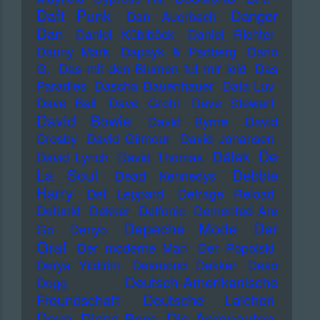
Daft Punk
Danger
Dan Auerbach
Dan
Daniel Küblböck
Daniel Richter
Danny Mark
Dapayk & Padberg
Dario
G.
Das mit den Blumen tut mir leid
Das
Paradies
Dascha Dauenhauer
Data Luv
Dave Ball
Dave Grohl
Dave Stewart
David Bowie
David Byrne
David
Crosby
David Gilmour
David Johansen
De
Dälek
David Lynch
David Thomas
La Soul
Debbie
Dead Kennedys
Harry
Def Leppard
Defrage Reload
Defunkt
Dekker
Delfonic
Demented Are
Depeche Mode
Der
Go
Denyo
Graf
Der moderne Man
Der Popolski
Derya Yildirim
Desmond Dekker
Deso
Deutsch-Amerikanische
Dogg
Freundschaft
Deutsche Laichen
Devo
Die Aeronauten
Diana Ross