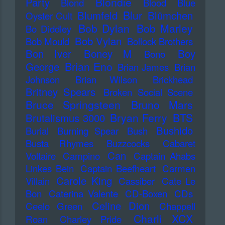
Blondie
Party
Blond
Blood
Blue
Blur
Blumfeld
Blümchen
Oyster Cult
Bob Dylan
Bob Marley
Bo Diddley
Bob Vylan
Bob Mould
Bollock Brothers
Bon Iver
Boney M
Boy
Bono
Brian Eno
George
Brian James
Brian
Johnson
Brian Wilson
Brickhead
Britney Spears
Broken Social Scene
Bruce Springsteen
Bruno Mars
Bryan Ferry
BTS
Brutalismus 3000
Bushido
Burial
Burning Spear
Bush
Busta Rhymes
Buzzcocks
Cabaret
Can
Voltaire
Campino
Captain Ahabs
Linkes Bein
Captain Beefheart
Carmen
Carole King
Villain
Cassiber
Cate Le
Bon
Caterina Valente
CD-Boxen
CDs
Celine Dion
Ceelo Green
Chappell
Charli XCX
Roan
Charley Pride