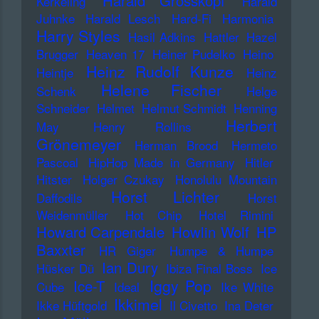
Harald Grosskopf
Kerkeling
Harald
Juhnke
Harald Lesch
Hard-Fi
Harmonia
Harry Styles
Hasil Adkins
Hattler
Hazel
Brugger
Heaven 17
Heiner Pudelko
Heino
Heinz Rudolf Kunze
Heintje
Heinz
Helene Fischer
Schenk
Helge
Schneider
Helmet
Helmut Schmidt
Henning
Herbert
May
Henry Rollins
Grönemeyer
Herman Brood
Hermeto
Pascoal
HipHop Made in Germany
Hitler
Hitster
Holger Czukay
Honolulu Mountain
Horst Lichter
Daffodils
Horst
Weidenmüller
Hot Chip
Hotel Rimini
Howard Carpendale
Howlin Wolf
HP
Baxxter
HR Giger
Humpe & Humpe
Ian Dury
Hüsker Dü
Ibiza Final Boss
Ice
Iggy Pop
Ice-T
Cube
Ideal
Ike White
Ikkimel
Ikke Hüftgold
Il Civetto
Ina Deter