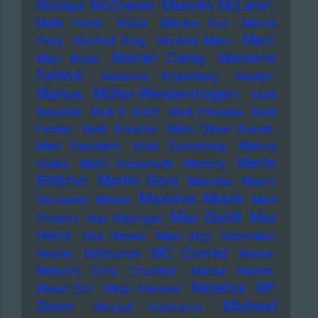
Makaya McCraven
Malcolm McLaren
Malik Harris
Malva
Mambo Kurt
Mamie
Mani
Perry
Manfred Krug
Manfred Mann
Mariah Carey
Marianne
Marc Bolan
Faithfull
Marianne Rosenberg
Marilyn
Marius Müller-Westernhagen
Mark
Benecke
Mark E Smith
Mark Ernestus
Mark
Forster
Mark Knopfler
Mark Oliver Everett
Mark Saunders
Mark Zuckerberg
Markus
Martin
Kavka
Marlo Grosshardt
Marteria
Martin Gore
Böttcher
Marusha
Marvin
Massive Attack
Rainwater
Massiv
Mavi
Max Goldt
Max
Phoenix
Max Giesinger
Herre
Max Romeo
Maxi Jazz
Maximilian
MC Conrad
Hecker
MBSounds
Meese
Melody's Echo Chamber
Mense Reents
Metallica
MF
Mesut Özil
Metal Hammer
Michael
Doom
Michael Hutchence