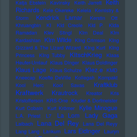
Keith
Katja Ebstein
Kavinsky
Keith Jarrett
Richards
Kele Okereke
Kelela
Kemistry &
Kendrick Lamar
Storm
Kerstin Ott
Khruangbin
KI
KId Creole
KId P.
KIda
Ramadan
KIev Stingl
KIm Deal
KIm
KIm Wilde
Kardashian
KIng Crimson
KIng
Gizzard & The Lizard Wizard
KIng Kurt
KIng
KItschKrieg
Princess
KIng Tubby
Klaas
Heufer-Umlauf
Klaus Dinger
Klaus Doldinger
Klez.e
Klaus Lage
Klaus Schulze
KMD
Kneecap
Koefte DeVille
Kollegah
Kompakt
Kraftklub
Kool Herc
Kool Savas
Kraftwerk
Krautrock
Kreator
Kris
Kristofferson
KRS-One
Kruder & Dorfmeister
Kylie Minogue
Kurt Cobain
Kurt Krömer
Lady Gaga
La Lom
L.A. Priest
L7
Lana Del Rey
Laibach
Lana Del Reyy
Lars Eidinger
Lang Lang
Lankum
Lauryn