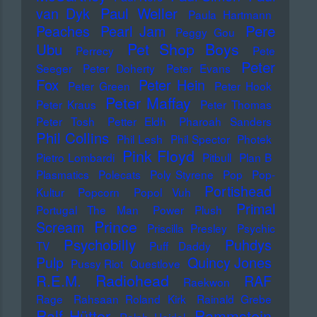
Paul Weller
van Dyk
Paula Hartmann
Pere
Peaches
Pearl Jam
Peggy Gou
Pet Shop Boys
Ubu
Perrecy
Pete
Peter
Seeger
Peter Doherty
Peter Evans
Fox
Peter Hein
Peter Green
Peter Hook
Peter Maffay
Peter Kraus
Peter Thomas
Peter Tosh
Petter Eldh
Pharoah Sanders
Phil Collins
Phil Lesh
Phil Spector
Photek
Pink Floyd
Pietro Lombardi
Pitbull
Plan B
Plasmatics
Polecats
Poly Styrene
Pop
Pop-
Portishead
Kultur
Popcorn
Popol Vuh
Primal
Portugal The Man
Power Plush
Prince
Scream
Priscilla Presley
Psychic
Psychobilly
Puhdys
TV
Puff Daddy
Pulp
Quincy Jones
Pussy Riot
Questlove
Radiohead
R.E.M.
RAF
Raekwon
Rage
Rahsaan Roland Kirk
Rainald Grebe
Ralf Hütter
Rammstein