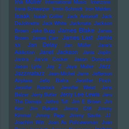
Ina Müller
International Music
Interzone
Irene Schweizer
Irmin Schmidt
Iron Maiden
Isaak
Isaiah Collier
Jack Antonoff
Jack
DeJohnette
Jack White
Jackmate
Jackson
James Blake
Brown
Jake Bugg
James
James Last
Jamie
Brown
James Carr
xx
Jan Delay
Jan Müller
Jane's
Janet Jackson
Addiction
Janis Joplin
Jantra
Jarvis Cocker
Jason Donovan
Jazz
Jason Lytle
Jay Z
Jaye Muller
Jazzmatazz
Jean-Michel Jarre
Jefferson
Airplane
Jello Biafra
Jennifer Finch
Jennifer Rostock
Jennifer Weist
Jens
Jerry Lee Lewis
Balzer
Jerry Butler
Jeru
The Damaja
Jethro Tull
Jim E Brown
Jim
Kerr
Jim Rakete
Jimmy Cliff
Jimmy
Kimmel
Jimmy Page
Jimmy Savile
JJ
Joachim Witt
Joan As Policewoman
Joan