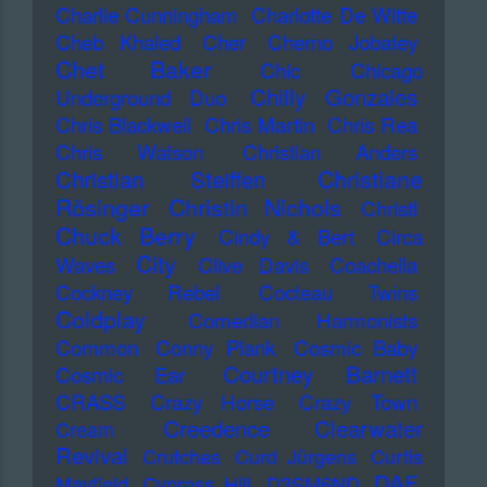
Charlie Cunningham
Charlotte De Witte
Cheb Khaled
Cher
Cherno Jobatey
Chet Baker
Chic
Chicago
Chilly Gonzales
Underground Duo
Chris Blackwell
Chris Martin
Chris Rea
Chris Watson
Christian Anders
Christiane
Christian Steiffen
Rösinger
Christin Nichols
Christl
Chuck Berry
Cindy & Bert
Circa
City
Waves
Clive Davis
Coachella
Cockney Rebel
Cocteau Twins
Coldplay
Comedian Harmonists
Common
Conny Plank
Cosmic Baby
Courtney Barnett
Cosmic Ear
CRASS
Crazy Horse
Crazy Town
Creedence Clearwater
Cream
Revival
Crutches
Curd Jürgens
Curtis
DAF
Mayfield
Cypress Hill
D3SM6ND