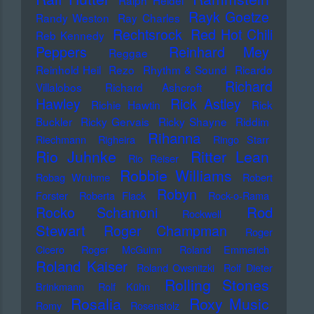
Ralph Heidel
Rayk Goetze
Randy Weston
Ray Charles
Rechtsrock
Red Hot Chili
Reb Kennedy
Peppers
Reinhard Mey
Reggae
Reinhold Heil
Rezo
Rhythm & Sound
Ricardo
Richard
Villalobos
Richard Ashcroft
Hawley
Rick Astley
Richie Hawtin
Rick
Buckler
Ricky Gervais
Ricky Shayne
Riddim
Rihanna
Riechmann
Righeira
Ringo Starr
Rio Juhnke
Ritter Lean
Rio Reiser
Robbie Williams
Robag Wruhme
Robert
Robyn
Forster
Roberta Flack
Rock-o-Rama
Rod
Rocko Schamoni
Rockwell
Stewart
Roger Champman
Roger
Cicero
Roger McGuinn
Roland Emmerich
Roland Kaiser
Roland Owsnitzki
Rolf Dieter
Rolling Stones
Brinkmann
Rolf Kühn
Rosalia
Roxy Music
Romy
Rosenstolz