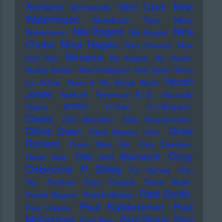
Nick
Archives
Nick Cave
Nichtseattle
Waterhouse
Nickelback
Nico
Nikko
Nile Rogers
Nina
Weidemann
Nils Keppel
Nina Hagen
Chuba
Nina Simone
Nine
Nirvana
Inch Nail
No Angels
No Doubt
Noddy Holder
Noel Gallagher
Noir Désir
Nono
Norah
La Grinta
Noori & His Dorpa Band
Jones
Notdurft
Notorious B.I.G.
Nouvelle
Vague
NSYNC
O-Town
O.J.Simpson
Oasis
Odd Beholder
Olga Reznichenko
Olivia Dean
Omar
Olivia Newton John
Romero
Omer Klein Trio
One Direction
Ozzy
Otto von Bismarck
Oskar Sala
Osbourne
P. Diddy
P.J. Harvey
Pan
Tau
Pankow
Papo Yoplack
Parov Stelar
Patti Smith
Patrick Wagner
Patrick Walden
Paul Kalkbrenner
Paul
Paul Heaton
McCartney
Paul Simon
Paul
Paul Nero