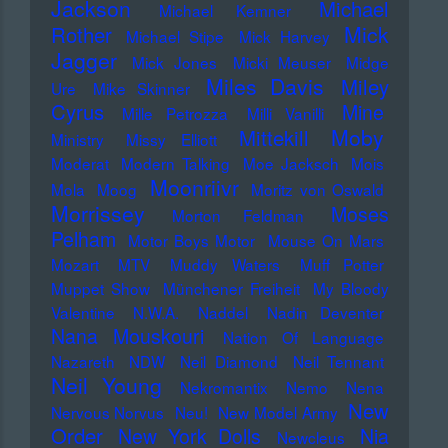
Jackson
Michael
Michael Kemner
Mick
Rother
Michael Stipe
Mick Harvey
Jagger
Mick Jones
Micki Meuser
Midge
Miles Davis
Miley
Ure
Mike Skinner
Cyrus
Mine
Mille Petrozza
Milli Vanilli
Moby
Mittekill
Ministry
Missy Elliott
Moderat
Modern Talking
Moe Jacksch
Mois
Moonriivr
Mola
Moog
Moritz von Oswald
Morrissey
Moses
Morton Feldman
Pelham
Motor Boys Motor
Mouse On Mars
Mozart
MTV
Muddy Waters
Muff Potter
Muppet Show
Münchener Freiheit
My Bloody
Valentine
N.W.A.
Naddel
Nadin Deventer
Nana Mouskouri
Nation Of Language
Nazareth
NDW
Neil Diamond
Neil Tennant
Neil Young
Nekromantix
Nemo
Nena
New
Nervous Norvus
Neu!
New Model Army
Order
New York Dolls
Nia
Newcleus