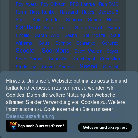
Roy Ayers
Roy Orbison
RPS Lanrue
Run-DMC
Rush
Russ Kunkel
Russland
Rutles
Sababa 5
Sade
Sam Fender
Sandow
Sandra Hüller
Santiano
Sarah Connor
Sarah Davachi
Sarah
Engels
Sarah Wild
Sasha
Saturndaze
Saul
Williams
Sault
Schnipo Schranke
Schürze
Scorpions
Scooter
Scott Walker
Scycs
Sean Combs
Sebastian Krumbiegel
Sebastian
Seeed
Studnitzky
Secret Secrets
Sepalot
Sex Pistols
Shane
Seymour Wright
Shaggy
Hinweis:
Um unsere Webseite optimal zu gestalten und
MacGowan
Shirin
Shania Twain
Shellac
fortlaufend verbessern zu können, verwenden wir
David
Sido
Silbermond
Silent Servant
Simina
Cookies. Durch die weitere Nutzung der Webseite
Simple Minds
Grigoriu
Simon Harris
Sinead
stimmen Sie der Verwendung von Cookies zu. Weitere
Sister
O'Connor
Siouxsie And The Banshees
Informationen zu Cookies erhalten Sie in unserer
Ski
Rosetta Tharpe
Sisters Of Mercy
Datenschutzerklärung
.
Aggu
Skinner Brothers
Skinny Pelembe
Sky
Pop nach 8 unterstützen?
Gelesen und akzeptiert
Sleaford Mods
Saxon
Slade
Sleater-