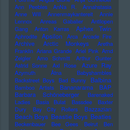
Ann Peebles
AnNa R.
Annahstasia
Anne Will
Annenmaykantereit
Annie
Lennox
Anreas Gabalier
Antilopen
Aphex Twin
Gang
Anton Karras
Apsilon
Aphrodite
Arca
Arcade Fire
Archive
Arctic Monkeys
Aretha
Franklin
Ariana Grande
Ariel Pink
Arnd
Zeigler
Arno Schmitt
Arthur Gunter
Azure Ray
Astrid Sonne
Axl Rose
Azymuth
Ätna
Babyshambles
Balbina
Backstreet Boys
Bad Bunny
Bananarama
BAP
Bamboo Artists
Barbara Schöneberger
Barenaked
Ladies
Basia Bulat
Bassdee
Baxter
Bazzazian
Dury
Bay City Rollers
Beach Boys
Beastie Boys
Beatles
Beckenbauer
Bee Gees
Beirut
Ben