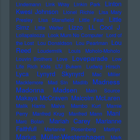
Linton
Lindemann
Link Wray
Linkin Park
Kwesi Johnson
Lionel Richie
Lisa Mary
Little
Presley
Lisa Stansfield
Little Feat
LL Cool J
Simz
Lizzo
Little Walter
Lollapalooza
Look Mum No Computer
Lord of
Lou
the Lost
Lou Donaldson
Lou Pearlman
Reed
Loudermilk
Louis Moholo-Moholo
Loveparade
Louvin Brothers
Love
Low
Life Rich Kids
LTJ Bukem
Ludwig Hirsch
Lyca
Lynyrd Skynyrd
Mac Miller
Madness
Macklemore
Mad Sin
Madlib
Madonna
Madsen
Main Source
Makaya McCraven
Malcolm McLaren
Malik Harris
Malva
Mambo Kurt
Mamie
Mani
Perry
Manfred Krug
Manfred Mann
Mariah Carey
Marianne
Marc Bolan
Faithfull
Marianne Rosenberg
Marilyn
Marius Müller-Westernhagen
Mark