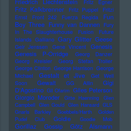
Friedrich Liechtenstein
Fritz Egner
Fritz Kalkbrenner
Fritz Puppel
Fritzi
Fun
Ernst
Front 242
Fuerza Regida
Boy Three
Funny van Dannen
Fury
In The Slaughterhouse
Fusion
Future
Gary Glitter
Geese
Islands
Galliano
Genesis
Geir Jenssen
Gene Vincent
Genesis P-Orridge
Georg Danzer
Georg Kreisler
Georg Stefan Troller
George Clinton
George Harrison
George
Gestalt et Jive
Michael
Get Well
Gewalt
Gigi
Soon
GG Allin
D'Agostino
Giles Peterson
Gil Ofarim
Giorgio Moroder
Gitte Haenning
Glen
Campbell
Glen Gould
Glen Hansard
GLS
Gnarls Barkley
Goebbels/Harth
Golden
Goldie
Pudel Club
Goodie Mob
Gorillaz
Gossip
Götz Alsmann