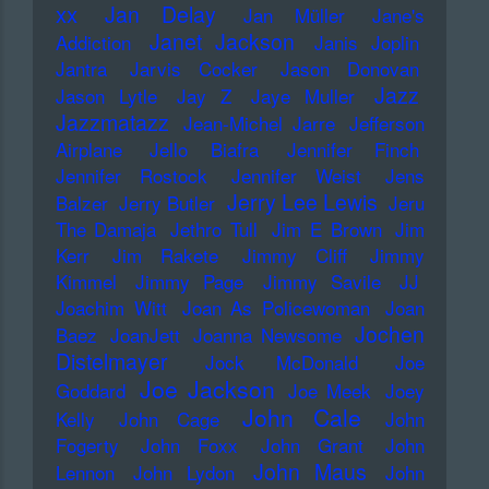
xx
Jan Delay
Jan Müller
Jane's
Janet Jackson
Addiction
Janis Joplin
Jantra
Jarvis Cocker
Jason Donovan
Jazz
Jason Lytle
Jay Z
Jaye Muller
Jazzmatazz
Jean-Michel Jarre
Jefferson
Airplane
Jello Biafra
Jennifer Finch
Jennifer Rostock
Jennifer Weist
Jens
Jerry Lee Lewis
Balzer
Jerry Butler
Jeru
The Damaja
Jethro Tull
Jim E Brown
Jim
Kerr
Jim Rakete
Jimmy Cliff
Jimmy
Kimmel
Jimmy Page
Jimmy Savile
JJ
Joachim Witt
Joan As Policewoman
Joan
Jochen
Baez
JoanJett
Joanna Newsome
Distelmayer
Jock McDonald
Joe
Joe Jackson
Goddard
Joe Meek
Joey
John Cale
Kelly
John Cage
John
Fogerty
John Foxx
John Grant
John
John Maus
Lennon
John Lydon
John