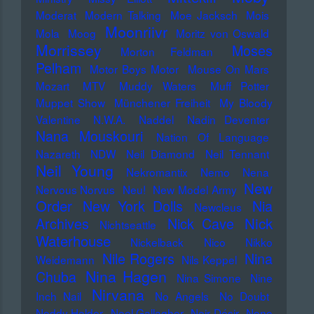
Moderat
Modern Talking
Moe Jacksch
Mois
Moonriivr
Mola
Moog
Moritz von Oswald
Morrissey
Moses
Morton Feldman
Pelham
Motor Boys Motor
Mouse On Mars
Mozart
MTV
Muddy Waters
Muff Potter
Muppet Show
Münchener Freiheit
My Bloody
Valentine
N.W.A.
Naddel
Nadin Deventer
Nana Mouskouri
Nation Of Language
Nazareth
NDW
Neil Diamond
Neil Tennant
Neil Young
Nekromantix
Nemo
Nena
New
Nervous Norvus
Neu!
New Model Army
Order
New York Dolls
Nia
Newcleus
Nick
Archives
Nick Cave
Nichtseattle
Waterhouse
Nickelback
Nico
Nikko
Nile Rogers
Nina
Weidemann
Nils Keppel
Nina Hagen
Chuba
Nina Simone
Nine
Nirvana
Inch Nail
No Angels
No Doubt
Noddy Holder
Noel Gallagher
Noir Désir
Nono