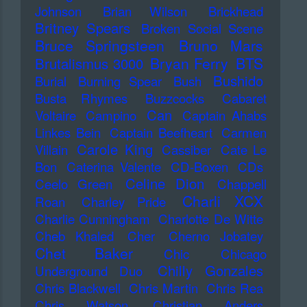
Johnson
Brian Wilson
Brickhead
Britney Spears
Broken Social Scene
Bruce Springsteen
Bruno Mars
Bryan Ferry
BTS
Brutalismus 3000
Bushido
Burial
Burning Spear
Bush
Busta Rhymes
Buzzcocks
Cabaret
Can
Voltaire
Campino
Captain Ahabs
Linkes Bein
Captain Beefheart
Carmen
Carole King
Villain
Cassiber
Cate Le
Bon
Caterina Valente
CD-Boxen
CDs
Celine Dion
Ceelo Green
Chappell
Charli XCX
Roan
Charley Pride
Charlie Cunningham
Charlotte De Witte
Cheb Khaled
Cher
Cherno Jobatey
Chet Baker
Chic
Chicago
Chilly Gonzales
Underground Duo
Chris Blackwell
Chris Martin
Chris Rea
Chris Watson
Christian Anders