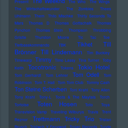
The Weeknd
Present
The Who
The Wings
The Wirtschaftswunder
The Zombies
Thees
Uhlmann
Them
Thilo Mischke
Thirty Seconds To
Mars
Thomas D
Thomas Gottschalk
Thomas
Pynchon
Thomas Stein
Thompson
Throbbing
Gristle
Thurston Moore
Tic Tac Toe
Till
Tikhet
Tiefbasskommando TBK
Brönner
Till Lindemann
Tim Buckley
Timmy
Timewarp
Timo Lassy
Tina Turner
Toby
Tocotronic
Tokio Hotel
Keith
Tokens
Tom Odell
Tom Gerhardt
Tom Lehrer
Tom
Robinson
Tom T. Hall
Tom Tom Club
Tommy Cash
Ton Steine Scherben
Toni Krahl
Tony Allen
Tony Krahl
Tony-L
Toots & The Maytals
Torch
Toten Hosen
Tortoise
Toto
Toya
Transvision Vamp
Traveling Wilburys
Travis
Trent
Trettmann
Trio
Tricky
Reznor
Tristan
Brusch
Tristwch Y Fenywod
Trojan Records
Tunde