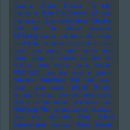
Tupac Shakur
Turnstile
Adebimpe
U2
Tyler The Creator
Tuxedomoon
UB40
Udo Lindenberg
Ukraine
Udo Jürgens
UKW
Ulrich Tukur
Ultravox
Underworld
Unheilig
Unionen
Uriah Heep
USA for Africa
Uschi Brüning
Van Morrison
Vicky Leandros
Vince
Clarke
Vince Staples
Violent Femmes
Virgin
Steele
Visage
Viv Albertine
Von Spar
Von
Südenfed
Walker Brothers
Wanda
Warpaint
Watergate
Web Web
Weird Al Yankovic
Westbam
WeJazz
Wet Leg
Wham
Wiglaf Droste
Wham!
White Stripes
Wildecker Herzbuben
Will Ferrell
William Shatner
Willie Nelson
Wolf Biermann
Wolf Wondratschek
Wolfgang Flür
Wolfgang Zechner
Woodstock
Wu-Tang Clan
X-Mal
World Party
Xatar
Xavier
Deutschland
X-Ray Spex