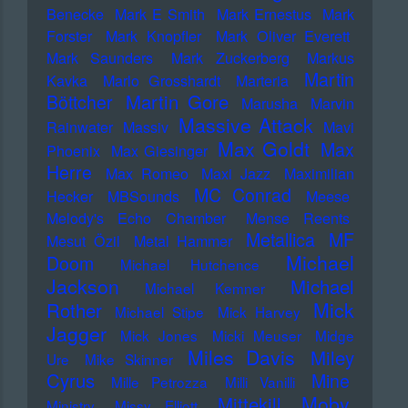
Benecke
Mark E Smith
Mark Ernestus
Mark
Forster
Mark Knopfler
Mark Oliver Everett
Mark Saunders
Mark Zuckerberg
Markus
Martin
Kavka
Marlo Grosshardt
Marteria
Martin Gore
Böttcher
Marusha
Marvin
Massive Attack
Rainwater
Massiv
Mavi
Max Goldt
Max
Phoenix
Max Giesinger
Herre
Max Romeo
Maxi Jazz
Maximilian
MC Conrad
Hecker
MBSounds
Meese
Melody's Echo Chamber
Mense Reents
Metallica
MF
Mesut Özil
Metal Hammer
Michael
Doom
Michael Hutchence
Jackson
Michael
Michael Kemner
Mick
Rother
Michael Stipe
Mick Harvey
Jagger
Mick Jones
Micki Meuser
Midge
Miles Davis
Miley
Ure
Mike Skinner
Cyrus
Mine
Mille Petrozza
Milli Vanilli
Moby
Mittekill
Ministry
Missy Elliott