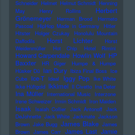
Schneider
Helmet
Helmut Schmidt
Henning
Herbert
May
Henry Rollins
Grönemeyer
Herman Brood
Hermeto
Pascoal
HipHop Made in Germany
Hitler
Hitster
Holger Czukay
Honolulu Mountain
Horst Lichter
Daffodils
Horst
Weidenmüller
Hot Chip
Hotel Rimini
Howard Carpendale
Howlin Wolf
HP
Baxxter
HR Giger
Humpe & Humpe
Ian Dury
Hüsker Dü
Ibiza Final Boss
Ice
Iggy Pop
Ice-T
Cube
Ideal
Ike White
Ikkimel
Ikke Hüftgold
Il Civetto
Ina Deter
Ina Müller
International Music
Interzone
Irene Schweizer
Irmin Schmidt
Iron Maiden
Isaak
Isaiah Collier
Jack Antonoff
Jack
DeJohnette
Jack White
Jackmate
Jackson
James Blake
Brown
Jake Bugg
James
James Last
Jamie
Brown
James Carr