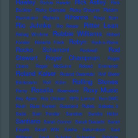
Hawley
Rick Astley
Richie Hawtin
Rick
Buckler
Ricky Gervais
Ricky Shayne
Riddim
Rihanna
Riechmann
Righeira
Ringo Starr
Rio Juhnke
Ritter Lean
Rio Reiser
Robbie Williams
Robag Wruhme
Robert
Robyn
Forster
Roberta Flack
Rock-o-Rama
Rod
Rocko Schamoni
Rockwell
Stewart
Roger Champman
Roger
Cicero
Roger McGuinn
Roland Emmerich
Roland Kaiser
Roland Owsnitzki
Rolf Dieter
Rolling Stones
Brinkmann
Rolf Kühn
Rosalia
Roxy Music
Romy
Rosenstolz
Roy Ayers
Roy Orbison
RPS Lanrue
Run-DMC
Rush
Russ Kunkel
Russland
Rutles
Sababa 5
Sade
Sam Fender
Sandow
Sandra Hüller
Santiano
Sarah Connor
Sarah Davachi
Sarah
Engels
Sarah Wild
Sasha
Saturndaze
Saul
Williams
Sault
Schnipo Schranke
Schürze