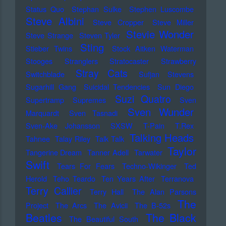
Status Quo
Stephan Sulke
Stephen Luscombe
Steve Albini
Steve Cropper
Steve Miller
Stevie Wonder
Steve Strange
Steven Tyler
Sting
Stieber Twins
Stock Aitken Waterman
Stooges
Stranglers
Stratocaster
Strawberry
Stray Cats
Switchblade
Sufjan Stevens
Sugarhill Gang
Suicidal Tendencies
Sun Diego
Suzi Quatro
Supertramp
Supremes
Sven
Sven Wunder
Marquardt
Sven Tasnadi
Sven-Ake Johansson
SXSW
T-Pain
T.Rex
Talking Heads
Tahnee
Talay Riley
Talk Talk
Taylor
Tangerine Dream
Tanner Adell
Tarwater
Swift
Tears For Fears
Techno-Wikinger
Ted
Herold
Teho Teardo
Ten Years After
Terranova
Terry Callier
Terry Hall
The Alan Parsons
The
Project
The Arcs
The Avicii
The B-52s
Beatles
The Black
The Beautiful South