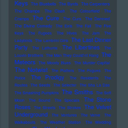
Keys
The Bluebells
The Byrds
The Carpenters
The Champs
The Clash
The Colourfield
The
The Cure
Cramps
The Curs
The Damned
The Divine Comedy
The Eels
The Fall
The Five
Keys
The Fugees
The Hives
The Jam
The
The Last Dinner
Ladybirds
The Lambrini Girls
Party
The Libertines
The Lathums
The
The
Louvin Brothers
The Man They Could'nt Hang
Meteors
The Moody Blues
The Murder Capital
The Notwist
The Platters
The Pogues
The
The Prodigy
Police
The Residents
The
Routes
The Seeds
The Selecter
The Sha La Das
The Smiths
The Smashing Pumpkins
The Soft
The Stone
Moon
The Sound
The Specials
Roses
The Velvet
The Streets
The Strokes
Underground
The Ventures
The Verve
The
Walkabouts
The Weather Station
The Wedding