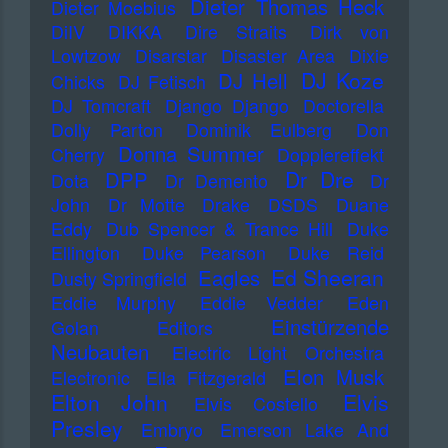
Dieter Thomas Heck
Dieter Moebius
DiIV
DIKKA
Dire Straits
Dirk von
Lowtzow
Disarstar
Disaster Area
Dixie
DJ Koze
DJ Hell
Chicks
DJ Fetisch
DJ Tomcraft
Django Django
Doctorella
Dolly Parton
Dominik Eulberg
Don
Donna Summer
Cherry
Dopplereffekt
Dr Dre
DPP
Dota
Dr Demento
Dr
John
Dr Motte
Drake
DSDS
Duane
Eddy
Dub Spencer & Trance Hill
Duke
Ellington
Duke Pearson
Duke Reid
Ed Sheeran
Eagles
Dusty Springfield
Eddie Murphy
Eddie Vedder
Eden
Einstürzende
Golan
Editors
Neubauten
Electric Light Orchestra
Elon Musk
Electronic
Ella Fitzgerald
Elton John
Elvis
Elvis Costello
Presley
Embryo
Emerson Lake And