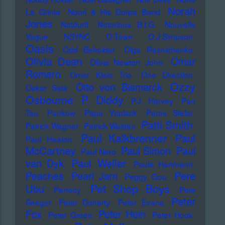
Norah
La Grinta
Noori & His Dorpa Band
Jones
Notdurft
Notorious B.I.G.
Nouvelle
Vague
NSYNC
O-Town
O.J.Simpson
Oasis
Odd Beholder
Olga Reznichenko
Olivia Dean
Omar
Olivia Newton John
Romero
Omer Klein Trio
One Direction
Ozzy
Otto von Bismarck
Oskar Sala
Osbourne
P. Diddy
P.J. Harvey
Pan
Tau
Pankow
Papo Yoplack
Parov Stelar
Patti Smith
Patrick Wagner
Patrick Walden
Paul Kalkbrenner
Paul
Paul Heaton
McCartney
Paul Simon
Paul
Paul Nero
Paul Weller
van Dyk
Paula Hartmann
Pere
Peaches
Pearl Jam
Peggy Gou
Pet Shop Boys
Ubu
Perrecy
Pete
Peter
Seeger
Peter Doherty
Peter Evans
Fox
Peter Hein
Peter Green
Peter Hook