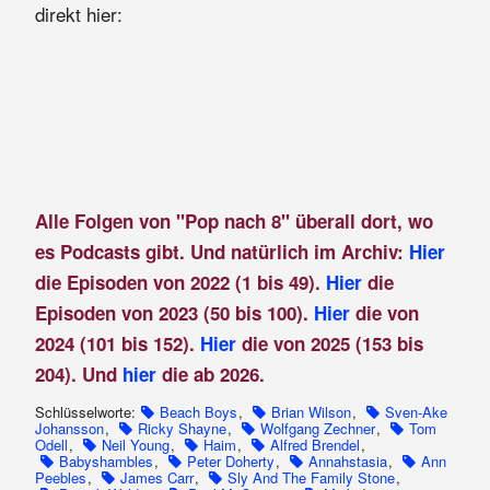
direkt hier:
Alle Folgen von "Pop nach 8" überall dort, wo
es Podcasts gibt. Und natürlich im Archiv:
Hier
die Episoden von 2022 (1 bis 49).
Hier
die
Episoden von 2023 (50 bis 100).
Hier
die von
2024 (101 bis 152).
Hier
die von 2025 (153 bis
204). Und
hier
die ab 2026.
Schlüsselworte:
Beach Boys
,
Brian Wilson
,
Sven-Ake
Johansson
,
Ricky Shayne
,
Wolfgang Zechner
,
Tom
Odell
,
Neil Young
,
Haim
,
Alfred Brendel
,
Babyshambles
,
Peter Doherty
,
Annahstasia
,
Ann
Peebles
,
James Carr
,
Sly And The Family Stone
,