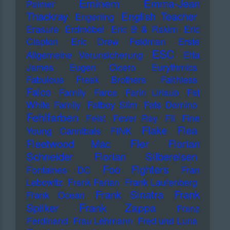
Eminem
Emma-Jean
Palmer
Thackray
English Teacher
Engerling
Erasure
Erdmöbel
Eric B & Rakim
Eric
Clapton
Eric Drew Feldman
Erste
ESC
Allgemeine Verunsicherung
Etta
James
Eugen Cicero
Eurythmics
Fabulous Freak Brothers
Faithless
Falco
Family
Farce
Farin Urlaub
Fat
White Family
Fatboy Slim
Fats Domino
Fehlfarben
Feist
Fever Ray
Fil
Fine
Flake
Flea
Young Cannibals
FINK
Fler
Fleetwood Mac
Florian
Schneider
Florian Silbereisen
Foo Fighters
Fontaines DC
Fran
Lebowitz
Frank Farian
Frank Laufenberg
Frank Sinatra
Frank
Frank Ocean
Frank Zappa
Spilker
Franz
Ferdinand
Frau Lehmann
Fred und Luna