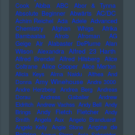
Abba
Cook
ABC
Abor & Tynna
AC/DC
Absolute Beginner
Abwärts
Advanced
Achim Reichel
Ada
Adele
Chemistry
Afghan Whigs
Afrika
Bambaataa
Afrob
Afroman
AG
Geige
Air
Alabaster DePlume
Alan
Alfred 23 Harth
Wilson
Alexandra
Alfred Brendel
Alfred Hilsberg
Alice
Alice Cooper
Coltrane
Alice Merton
Alicia Keys
Alma Naidu
Althea And
Amy Winehouse
Donna
Andre 3000
Andre Herzberg
Andrea Berg
Andreas
Dorau
Andreas Gabalier
Andrew
Eldritch
Andrew Vachss
Andy Bell
Andy
Andy Fletch Fletcher
Brings
Andy
Smith
Angela Aux
Angelo Branduardi
Angine de
Angelo Kelly
Angie Stone
Poitrine
Angus Stone
Anja Schneider