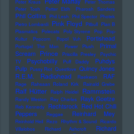
Peter Maffay
Peter Kraus
Peter Thomas
Peter Tosh
Petter Eldh
Pharoah Sanders
Phil Collins
Phil Lesh
Phil Spector
Photek
Pink Floyd
Pietro Lombardi
Pitbull
Plan B
Plasmatics
Polecats
Poly Styrene
Pop
Pop-
Portishead
Kultur
Popcorn
Popol Vuh
Primal
Portugal The Man
Power Plush
Prince
Scream
Priscilla Presley
Psychic
Psychobilly
Puhdys
TV
Puff Daddy
Pulp
Quincy Jones
Pussy Riot
Questlove
Radiohead
R.E.M.
RAF
Raekwon
Rage
Rahsaan Roland Kirk
Rainald Grebe
Ralf Hütter
Rammstein
Ralph Heidel
Rayk Goetze
Randy Weston
Ray Charles
Rechtsrock
Red Hot Chili
Reb Kennedy
Peppers
Reinhard Mey
Reggae
Reinhold Heil
Rezo
Rhythm & Sound
Ricardo
Richard
Villalobos
Richard Ashcroft