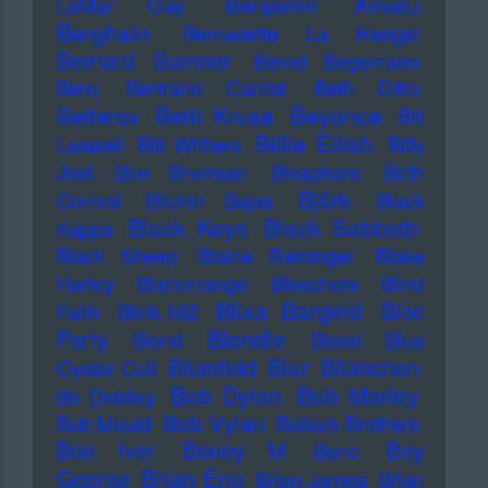
Benjamin Amaru
LaMar Gay
Berghain
Bernadette La Hengst
Bernard Sumner
Bernd Begemann
Berq
Bertrand Cantat
Beth Ditto
Betti Kruse
Beyonce
Betterov
Bill
Billie Eilish
Laswell
Bill Withers
Billy
Joel
Bim Sherman
Biosphere
Birth
Björk
Control
Bitchin Bajas
Black
Black Keys
Black Sabbath
Kappa
Black Sheep
Blaine Reininger
Blake
Harley
Blancmange
Bleachers
Blind
Blixa Bargeld
Bloc
Faith
Blink-182
Blondie
Party
Blond
Blood
Blue
Blur
Blumfeld
Blümchen
Oyster Cult
Bob Dylan
Bob Marley
Bo Diddley
Bob Vylan
Bob Mould
Bollock Brothers
Bon Iver
Boney M
Boy
Bono
Brian Eno
George
Brian James
Brian