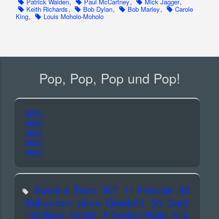
Patrick Walden
,
Paul McCartney
,
Mick Jagger
,
Keith Richards
,
Bob Dylan
,
Bob Marley
,
Carole
King
,
Louis Moholo-Moholo
Pop, Pop, Pop und Pop!
2026
2025
2024
2023
2022
40
Sweat & Tears
!K7
11 Freunde
Sekunden ohne Gewicht
50 Cent
102 Boyz
01099
A Certain Ratio
A.G.