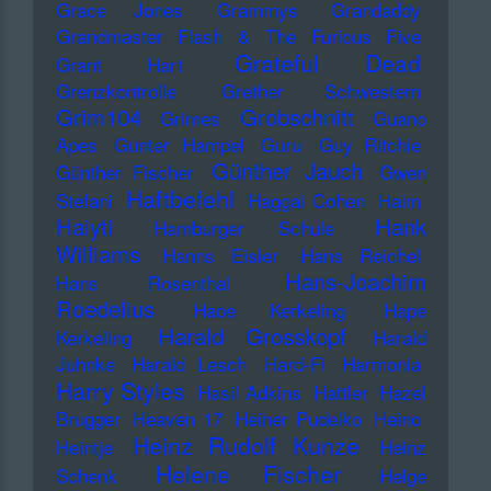
Grace Jones
Grammys
Grandaddy
Grandmaster Flash & The Furious Five
Grateful Dead
Grant Hart
Grenzkontrolle
Grether Schwestern
Grim104
Grobschnitt
Grimes
Guano
Apes
Gunter Hampel
Guru
Guy Ritchie
Günther Jauch
Günther Fischer
Gwen
Haftbefehl
Stefani
Haggai Cohen
Haim
Haiyti
Hank
Hamburger Schule
Williams
Hanns Eisler
Hans Reichel
Hans-Joachim
Hans Rosenthal
Roedelius
Haoe Kerkeling
Hape
Harald Grosskopf
Kerkeling
Harald
Juhnke
Harald Lesch
Hard-Fi
Harmonia
Harry Styles
Hasil Adkins
Hattler
Hazel
Brugger
Heaven 17
Heiner Pudelko
Heino
Heinz Rudolf Kunze
Heintje
Heinz
Helene Fischer
Schenk
Helge