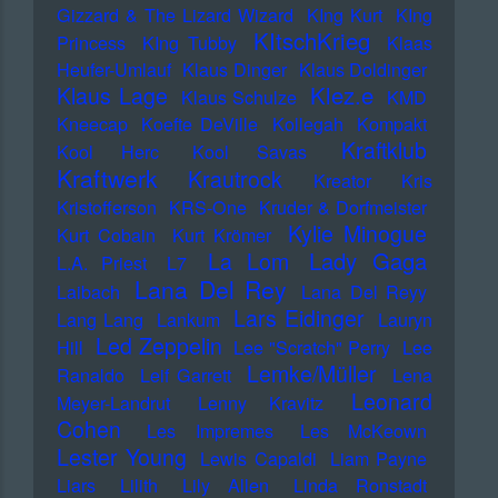
Gizzard & The Lizard Wizard
KIng Kurt
KIng
KItschKrieg
Princess
KIng Tubby
Klaas
Heufer-Umlauf
Klaus Dinger
Klaus Doldinger
Klez.e
Klaus Lage
Klaus Schulze
KMD
Kneecap
Koefte DeVille
Kollegah
Kompakt
Kraftklub
Kool Herc
Kool Savas
Kraftwerk
Krautrock
Kreator
Kris
Kristofferson
KRS-One
Kruder & Dorfmeister
Kylie Minogue
Kurt Cobain
Kurt Krömer
Lady Gaga
La Lom
L.A. Priest
L7
Lana Del Rey
Laibach
Lana Del Reyy
Lars Eidinger
Lang Lang
Lankum
Lauryn
Led Zeppelin
Hill
Lee "Scratch" Perry
Lee
Lemke/Müller
Ranaldo
Leif Garrett
Lena
Leonard
Meyer-Landrut
Lenny Kravitz
Cohen
Les Impremes
Les McKeown
Lester Young
Lewis Capaldi
Liam Payne
Liars
Lilith
Lily Allen
Linda Ronstadt