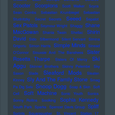
Scorpions
Scooter
Scott Walker
Scycs
Sean Combs
Sebastian Krumbiegel
Sebastian
Seeed
Studnitzky
Secret Secrets
Sepalot
Sex Pistols
Shane
Seymour Wright
Shaggy
MacGowan
Shirin
Shania Twain
Shellac
David
Sido
Silbermond
Silent Servant
Simina
Simple Minds
Grigoriu
Simon Harris
Sinead
Sister
O'Connor
Siouxsie And The Banshees
Ski
Rosetta Tharpe
Sisters Of Mercy
Aggu
Skinner Brothers
Skinny Pelembe
Sky
Sleaford Mods
Saxon
Slade
Sleater-
Sly And The Family Stone
Kinney
Smag
Snoop Dogg
Pa Dig Selv
Soap & Skin
Soft
Soft Machine
Cell
Sonic Youth
Sonics
Sophia Kennedy
Sonny Rollins
Soolking
Spliff
South Park
Sparks
Spencer Davis Group
Sprints
Squarepusher
St. Vincent
Station 17