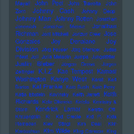
John Peel
Mayall
John Travolta
John
Johnny Cash
Zorn
Johnny Depp
Johnny Marr
Johnny Rotten
Jonathan
Jonathan
Jeremiah
Jonathan Meese
Richman
Jose
Joni Mitchell
Jonzun Crew
Joy
Gonzales
Joy Denalane
Division
Jörg Fauser
Jörg Stempel
Judas
Priest
Juli
Julia Meladin
Jumpa
Jungstötter
Justin Bieber
Jürgen Drews
Jürgen
K.I.Z.
Kae Tempest
Kamasi
Zeltinger
Kanye West
Washington
Karat
Karl
Kat Frankie
Bartos
Kate Bush
Kate Perry
Keith
Katja Ebstein
Kavinsky
Keith Jarrett
Richards
Kele Okereke
Kelela
Kemistry &
Kendrick Lamar
Storm
Kerstin Ott
Khruangbin
KI
KId Creole
KId P.
KIda
Ramadan
KIev Stingl
KIm Deal
KIm
KIm Wilde
Kardashian
KIng Crimson
KIng