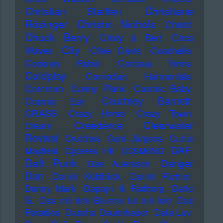
Christiane
Christian Steiffen
Rösinger
Christin Nichols
Christl
Chuck Berry
Cindy & Bert
Circa
City
Waves
Clive Davis
Coachella
Cockney Rebel
Cocteau Twins
Coldplay
Comedian Harmonists
Common
Conny Plank
Cosmic Baby
Courtney Barnett
Cosmic Ear
CRASS
Crazy Horse
Crazy Town
Creedence Clearwater
Cream
Revival
Crutches
Curd Jürgens
Curtis
DAF
Mayfield
Cypress Hill
D3SM6ND
Daft Punk
Danger
Dan Auerbach
Dan
Daniel Küblböck
Daniel Richter
Danny Mark
Dapayk & Padberg
Dario
G.
Das mit den Blumen tut mir leid
Das
Paradies
Dascha Dauenhauer
Data Luv