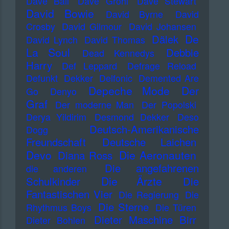
Dave Ball
Dave Grohl
Dave Stewart
David Bowie
David Byrne
David
Crosby
David Gilmour
David Johansen
De
Dälek
David Lynch
David Thomas
La Soul
Debbie
Dead Kennedys
Harry
Def Leppard
Defrage Reload
Defunkt
Dekker
Delfonic
Demented Are
Depeche Mode
Der
Go
Denyo
Graf
Der moderne Man
Der Popolski
Derya Yildirim
Desmond Dekker
Deso
Deutsch-Amerikanische
Dogg
Freundschaft
Deutsche Laichen
Devo
Die Aeronauten
Diana Ross
Die angefahrenen
die anderen
Die Ärzte
Schulkinder
Die
Fantastischen Vier
Die Regierung
Die
Die Sterne
Rhythmus Boys
Die Türen
Dieter Maschine Birr
Dieter Bohlen